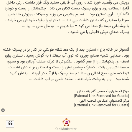
رويش مي رقصيد خيره شد .- روي آب قايقي سفيد رنگ قرار داشت . زني داخل
قايق ايستاده بود و براي پسرک دست تکان مي داد . چشمانش را بست و دوباره
نگاه کرد . آري نسترن بود ... نسيم ملايمي مي وزيد و حرکات موزوني به لباس
سرتا پا سفيدي که به تن داشت مي داد ... دختر او را بطرف خودش مي خواند .
با چشماني نيمه باز صدا مي کرد – بيا عزيزم ... تو مال مني ... بيا ...
پسرک صداي تپش قلبش را مي شنيد .
آنسوتر در خانه باغ ؛ نسترن بعد از يک معاشقه طولاني در کنار برادر پسرک خفته
بود . صدايي شبيه صداي چيزي که توي آب بيفتد ؛ به گوش رسيد . نسترن براي
لحظه اي پلکهايش را از هم گشود . عنکبوتي از تيرک سقف آويزان بود و بسوي
طعمه اش مي رفت . دخترک چشمهايش را بست و لبخندي بر لبانش نشست .
فردا دمدماي صبح اهالي روستا ؛ جسد پسرک را از آب در آوردند . بدنش کبود
شده بود . او را به پشت خواباندند . لبخند تلخي بر لب داشت ...
مرکز انجمنهای تخصصی گنجینه دانش
[External Link Removed for Guests]
مرکز انجمنهای اعتقادی گنجینه الهی
[External Link Removed for Guests]
ب
ا
ل
ا
Old Moderator