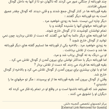
ت
چند قورباغه از جنگلي عبور مي کردند که ناگهان دو تا از آنها به داخل گودال
عميقي افتادند.
بقيه قورباغه ها در کنار گودال جمع شدند و و قتي ديدند که گودال چقدر عميق
است به دو قورباغه ديگر گفتند :
ديگر چاره ايي نيست .شما به زودي خواهيد مرد .
دو قورباغه حرفهاي آنها را نشنيده گرفتند و با
تمام توانشان کوشيدند تا از گودال خارج شوند.
اما قورباغه هاي ديگر دائما به آنها مي گفتند که دست از تلاش برداريد چون نمي
توانيد از گودال خارج شويد ?
به زودي خواهيد مرد . بالاخره يکي از قورباغه ها تسليم گفته هاي ديگر قورباغه
ها شد و دست از تلاش برداشت .
او بي درنگ به ته گودال پرتاب شد و مرد.
اما قورباغه ديگر با حداکثر توانش براي بيرون آمدن از گودال تلاش مي کرد .
بقيه قورباغه ها فرياد مي زدند که دست از تلاش بردار ?
اما او با توان بيشتري براي بيرون آمدن از گودال تلاش مي کرد و بالاخره از گودال
خارج شد.
وقتي از گودال بيرون آمد بقيه قورباغه ها از او پرسيدند : مگر تو حرفهاي ما را
نشنيدي ؟
معلوم شد که قورباغه ناشنوا است و در واقع او در تمام راه فکر مي کرده که
ديگران او را تشويق مي کنند .
مرکز انجمنهای تخصصی گنجینه دانش
[External Link Removed for Guests]