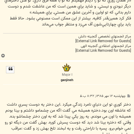
«از همان روزي كه تو را ديدم فهميدم كه تو با همه فرق داري. تو مثل دخترهاي
ديگر نبودي و نيستي. و شايد براي همين است كه من عاشقت شدم و دوست
دارم بداني كه تو اولين و آخرين عشق من هستي, براي هميشه.»
فكر كرد همين‌قدر كافيه. بيشتر از اين ممكن است مصنوعي بشود. حالا فقط
بايد براي چهارتايي‌شون آف مي‌زد و منتظر جواب مي‌ماند
مرکز انجمنهای تخصصی گنجینه دانش
[External Link Removed for Guests]
مرکز انجمنهای اعتقادی گنجینه الهی
[External Link Removed for Guests]
ب
ا
ل
ا
Major I
ganjineh
پ
چهارشنبه ۱۲ مهر ۱۳۸۵, ۸:۳۲ ب.ظ
س
ت
دختر كوري تو اين دنياي نامرد زندگي ميكرد .اين دختر يه دوست پسري داشت
كه عاشقه اون بود.دختره هميشه مي گفت اگه من چشمامو داشتم و بينا بودم
هميشه با اون مي موندم. يه روز يكي پيدا شد كه به اون دختر چشماشو بده.
وقتي كه دختره بينا شد ديد كه دوست پسرش كوره. بهش گفت من ديگه تو رو
نمي خوام،برو. پسره با ناراحتي رفت و يه لبخند تلخ بهش زد و گفت :مراقب