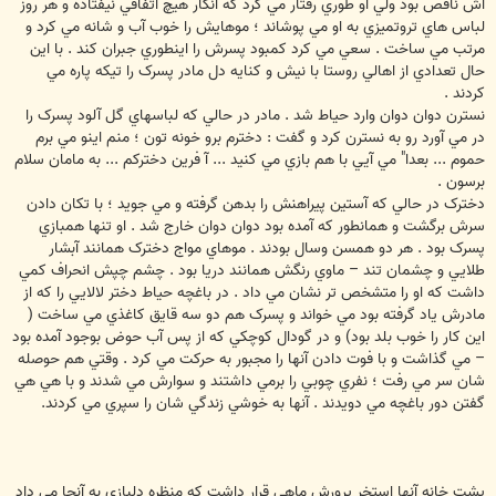
اش ناقص بود ولي او طوري رفتار مي کرد که انگار هيچ اتفاقي نيفتاده و هر روز
لباس هاي تروتميزي به او مي پوشاند ؛ موهايش را خوب آب و شانه مي کرد و
مرتب مي ساخت . سعي مي کرد کمبود پسرش را اينطوري جبران کند . با اين
حال تعدادي از اهالي روستا با نيش و کنايه دل مادر پسرک را تيکه پاره مي
کردند .
نسترن دوان دوان وارد حياط شد . مادر در حالي که لباسهاي گل آلود پسرک را
در مي آورد رو به نسترن کرد و گفت : دخترم برو خونه تون ؛ منم اينو مي برم
حموم ... بعدا" مي آيي با هم بازي مي کنيد ... آ فرين دخترکم ... به مامان سلام
برسون .
دخترک در حالي که آستين پيراهنش را بدهن گرفته و مي جويد ؛ با تکان دادن
سرش برگشت و همانطور که آمده بود دوان دوان خارج شد . او تنها همبازي
پسرک بود . هر دو همسن وسال بودند . موهاي مواج دخترک همانند آبشار
طلايي و چشمان تند – ماوي رنگش همانند دريا بود . چشم چپش انحراف کمي
داشت که او را متشخص تر نشان مي داد . در باغچه حياط دختر لالايي را که از
مادرش ياد گرفته بود مي خواند و پسرک هم دو سه قايق کاغذي مي ساخت (
اين کار را خوب بلد بود) و در گودال کوچکي که از پس آب حوض بوجود آمده بود
– مي گذاشت و با فوت دادن آنها را مجبور به حرکت مي کرد . وقتي هم حوصله
شان سر مي رفت ؛ نفري چوبي را برمي داشتند و سوارش مي شدند و با هي هي
گفتن دور باغچه مي دويدند . آنها به خوشي زندگي شان را سپري مي کردند.
پشت خانه آنها استخر پرورش ماهي قرار داشت که منظره دلبازي به آنجا مي داد