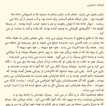
س
ت
لبخند نسترن
باران هنوز مي باريد. تمام شب باران مدام به پنجره ها و شيرواني خانه ها
کوبيده بود . مثل اينکه شکم آسمان پاره شده بود و آب شرشر از آن بالا مي
ريخت . ديوار خانه ها تا ايوان رطوبت و نم را بخود جذب کرده بودند . در وسط
کوچه ها ؛ آبگيرهاي کوچکي به وجود آمده بودند که رفت و آمد را سخت تر مي
کرد .
بچه ها با هاي و هوي از مدرسه بيرون مي زنند . ولي عوض رفتن به طرف خانه
ها يشان در چند قدمي درب مدرسه جمع مي شوند و دور پسربچه اي حلقه مي
زنند . همه يک صدا فرياد مي زدند : هو- هو ديونه ... هو- هو ديونه !!
يکي از بچه ها که از بقيه بزرگتر بود خود را بزور داخل معرکه چپاند و با حرکاتي
زشت و زننده اداي پسرک را در مي آورد . همه دست مي زدند و مي خنديدند .
پسرک هم به دقت به راه رفتن او که مانند اردک ميان بچه ها دور مي زد ؛ نگاه
مي کرد و مي خنديد. بيچاره پسرک فکر مي کرد که آنها با او دوست هستند و
بازي مي کنند . ولي اين بچه دجلها که اکثرشان از پدراني بعمل آمده بودند که
هميشه دائم الخمر بودند و در خانه هايشان هم نسبت به همسرانشان بي رحم
بودند . طوري که اگر همسرانشان براي آنها اعتراضي مي کردند ؛ بشدت کتک مي
خوردند . حالا بچه هايشان دور پسرکي لال و شل جمع شده اند و از اذيت کردن
او لذت مي بردند .
حلقه محاصره تنگ تر و تنگ تر مي شد . پسرک خودش را باخته بود و با
چشماني وحشت زده به چهره تک تک آنها نگاه مي کرد . مانند مرغان يک حياط
که به مرغ زخمي حمله ور مي شوند و هر کدام به نوبه خود نوکي به سر و روي