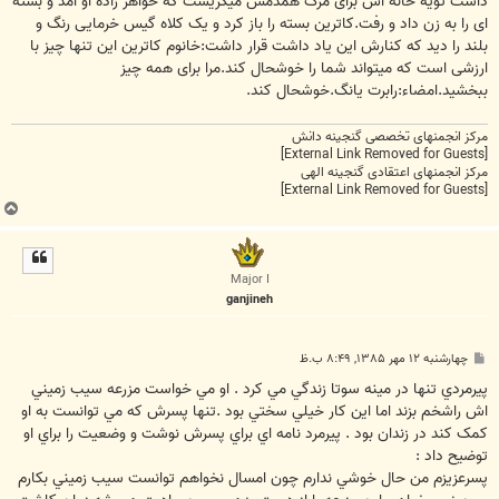
داشت تويه خانه اش برای مرگ همدمش ميگريست که خواهر زاده او آمد و بسته
ای را به زن داد و رفت.کاترين بسته را باز کرد و يک کلاه گيس خرمايی رنگ و
بلند را ديد که کنارش اين ياد داشت قرار داشت:خانوم کاترين اين تنها چيز با
ارزشی است که ميتواند شما را خوشحال کند.مرا برای همه چيز
ببخشيد.امضاء:رابرت يانگ.خوشحال کند.
مرکز انجمنهای تخصصی گنجینه دانش
[External Link Removed for Guests]
مرکز انجمنهای اعتقادی گنجینه الهی
[External Link Removed for Guests]
ب
ا
ل
ا
Major I
ganjineh
پ
چهارشنبه ۱۲ مهر ۱۳۸۵, ۸:۴۹ ب.ظ
س
ت
پيرمردي تنها در مينه سوتا زندگي مي کرد . او مي خواست مزرعه سيب زميني
اش راشخم بزند اما اين کار خيلي سختي بود .تنها پسرش که مي توانست به او
کمک کند در زندان بود . پيرمرد نامه اي براي پسرش نوشت و وضعيت را براي او
توضيح داد :
پسرعزيزم من حال خوشي ندارم چون امسال نخواهم توانست سيب زميني بکارم