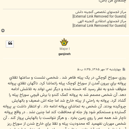
چشماي من باش!
مرکز انجمنهای تخصصی گنجینه دانش
[External Link Removed for Guests]
مرکز انجمنهای اعتقادی گنجینه الهی
[External Link Removed for Guests]
ب
ا
ل
ا
Major I
ganjineh
پ
چهارشنبه ۱۲ مهر ۱۳۸۵, ۸:۳۵ ب.ظ
س
ت
روزي سوراخ کوچکي در يک پيله ظاهر شد . شخصي نشست و ساعتها تقلاي
پروانه براي بيرون آمدن از سوراخ کوچک پيله راتماشا کرد. ناگهان تقلاي پروانه
متوقف شدو به نظر رسيد که خسته شده و ديگر نمي تواند به تلاشش ادامه
دهد. آن شخص مصمم شد به پروانه کمک کندو با برش قيچي سوراخ پيله را
گشاد کرد. پروانه به راحتي از پيله خارج شد اما جثه اش ضعيف و بالهايش
چروکيده بودند. آن شخص به تماشاي پروانه ادامه داد . او انتظار داشت پر پروانه
گسترده و مستحکم شود واز جثه او محافظت کند اما چنين نشد . در واقع پروانه
ناچار شد همه عمر را روي زمين بخزد . و هرگز نتوانست با بالهايش پرواز کند . آن
شخص مهربان نفهميد که محدوديت پيله و تقلا براي خارج شدن از سوراخ ريز