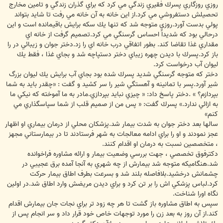
ت
روزي روزگاري پسرك فقيري زندگي مي كرد كه براي گذران زندگي و تامين مخارج
تحصيلش دستفروشي مي كرد.از اين خانه به آن خانه مي رفت تا شايد بتواند
پولي بدست آورد.روزي متوجه شد كه تنها يك سكه برايش باقيمانده است و اين
درحالي بود كه شديداً احساس گرسنگي مي كرد.تصميم گرفت از خانه اي
مقداري غذا تقاضا كند. بطور اتفاقي درب خانه اي را زد.دختر جوان و زيبائي در را
باز كرد.پسرك با ديدن چهره زيباي دختر دستپاچه شد و بجاي غذا ، فقط يك
ليوان آب درخواست كرد.
دختر كه متوجه گرسنگي شديد پسرك شده بود بجاي آب برايش يك ليوان بزرگ
شير آورد.پسر با تمانينه و آهستگي شير را سر كشيد و گفت : «چقدر بايد به شما
بپردازم؟ » .دختر پاسخ داد: « چيزي نبايد بپردازي.مادر به ما آموخته كه نيكي ما
به ازائي ندارد.» پسرك گفت: « پس من از صميم قلب از شما سپاسگذاري مي
كنم»
سالها بعد دختر جوان به شدت بيمار شد.پزشكان محلي از درمان بيماري او اظهار
عجز نمودند و او را براي ادامه معالجات به شهر فرستادند تا در بيمارستاني مجهز
، متخصصين نسبت به درمان او اقدام كنند.
دكترفوق تخصصي ، جهت بررسي وضعيت بيمار و ارائه مشاوره فراخوانده
شد.هنگاميكه متوجه شد بيمارش از چه شهري به آنجا آمده برق عجيبي در
چشمانش درخشيد.بلافاصله بلند شد و بسرعت بطرف اطاق بيمار حركت
كرد.لباس پزشكي اش را بر تن كرد و براي ديدن مريضش وارد اطاق شد.در اولين
نگاه اورا شناخت.
سپس به اطاق مشاوره باز گشت تا هر چه زود تر براي نجات جان بيمارش اقدام
كند.از آن روز به بعد زن را مورد توجهات خاص خود قرار داد و سر انجام پس از