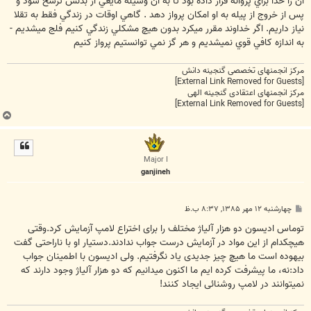
آن را خدا براي پروانه قرار داده بود تا به آن وسيله مايعي از بدنش ترشح شود و
پس از خروج از پيله به او امکان پرواز دهد . گاهي اوقات در زندگي فقط به تقلا
نياز داريم. اگر خداوند مقرر ميکرد بدون هيچ مشکلي زندگي کنيم فلج ميشديم -
به اندازه کافي قوي نميشديم و هر گز نمي توانستيم پرواز کنيم
مرکز انجمنهای تخصصی گنجینه دانش
[External Link Removed for Guests]
مرکز انجمنهای اعتقادی گنجینه الهی
[External Link Removed for Guests]
ب
ا
ل
ا
Major I
ganjineh
پ
چهارشنبه ۱۲ مهر ۱۳۸۵, ۸:۳۷ ب.ظ
س
ت
توماس اديسون دو هزار آلياژ مختلف را برای اختراع لامپ آزمايش کرد.وقتی
هيچکدام از اين مواد در آزمايش درست جواب ندادند.دستيار او با ناراحتی گفت
بيهوده است ما هيچ چيز جديدی ياد نگرفتيم. ولی اديسون با اطمينان جواب
داد:نه، ما پيشرفت کرده ايم ما اکنون ميدانيم که دو هزار آلياژ وجود دارند که
نميتوانند در لامپ روشنائی ايجاد کنند!