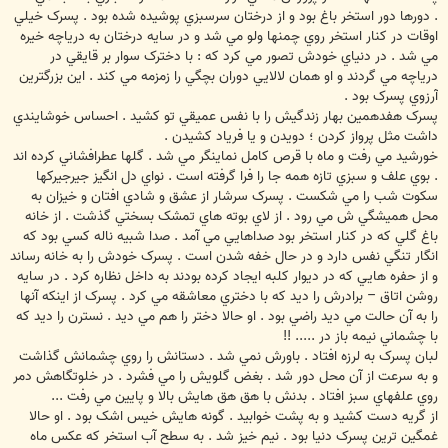
. دورها دور استخر باغ بود و از درختان سرسبزي پوشيده شده بود . پسرک خيلي
اوقات در کنار استخر روي چمنها ولو مي شد و در سايه درختان به درياچه خيره
مي شد . در دنياي خودش تصور مي کرد که : با دخترک سوار بر قايقي در
درياچه مي گردند و او همان لالايي دوران بچگي را زمزمه مي کند . اين بزرگترين
آرزوي پسرک بود .
پسرک هفدهمين بهار زندگيش را با نفس عميقي تو کشيد . احساس خوشايندي
داشت مثل پرواز کردن ؛ دويدن و يا فرياد کشيدن .
خورشيد مي رفت و ماه با قرص کامل نماينگر مي شد . گلها عطرافشاني کرده اند
. بوي علف و سبزي تازه همه جا را فرا گرفته است . نواي دل انگيز جيرجيرکها
سکوت شب را مي شکست . پسرک سرشار از عشق و شادي افتان و خيزان به
محل هميشگي ش مي رود . از لاي بوته هاي تمشک بسختي گذشت . از خانه
باغ گلي که در کنار استخر بود صداهايي مي آمد . صدا شبيه ناله کسي بود که
انگار تنگي نفس دارد و در حال خفه شدن است . پسرک خودش را به خانه رساند
و از حفره هايي که در ديوار کلبه ايجاد کرده بودند به داخل نظاره کرد . در سايه
روشن اتاق – برادرش را ديد که با دختري معاشقه مي کرد . پسرک از اينکه آنها
را به آن حالت مي ديد راضي بود . او حالا دختر را هم مي ديد . نسترن را ديد که
با چشماني نيمه باز در ..... !!
لبان پسرک به لرزه افتاد . باورش نمي شد . دستانش را روي چشمانش گذاشت
و به سرعت از آن محل دور شد . بغض گلويش را مي فشرد . در خلوتگاهش دمر
روي علفهاي سبز افتاد . بدنش با هق هق هايش بالا و پايين مي رفت ...
از گريه دست کشيد و به پشت خوابيد . گونه هايش خيس اشک بود . او حالا
غمگين ترين پسرک دنيا بود . نيم خيز شد . به سطح آب استخر که عکس ماه