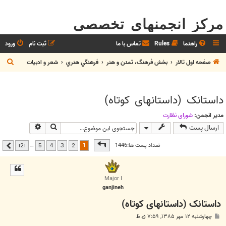
مرکز انجمنهای تخصصی
راهنما
Rules
تماس با ما
ثبت نام
ورود
ج
صفحه اول تالار
بخش فرهنگ، تمدن و هنر
فرهنگي هنري
شعر و ادبيات
س
ت
داستانک (داستانهای کوتاه)
ج
و
مدیر انجمن:
شوراي نظارت
جستجو
جستجوی پیشر
ارسال پست
صفحه
1
از
121
1
تعداد پست ها:1446
…
121
5
4
3
2
بعدی
Major I
ganjineh
داستانک (داستانهای کوتاه)
پ
چهارشنبه ۱۲ مهر ۱۳۸۵, ۷:۵۹ ق.ظ
س