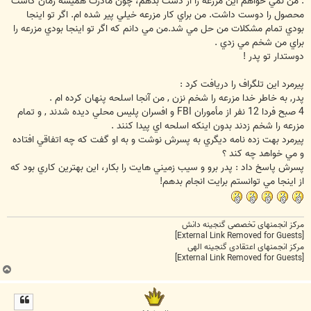
. من نمي خواهم اين مزرعه را از دست بدهم، چون مادرت هميشه زمان کاشت
محصول را دوست داشت. من براي کار مزرعه خيلي پير شده ام. اگر تو اينجا
بودي تمام مشکلات من حل مي شد.من مي دانم که اگر تو اينجا بودي مزرعه را
براي من شخم مي زدي .
دوستدار تو پدر !
پيرمرد اين تلگراف را دريافت کرد :
پدر, به خاطر خدا مزرعه را شخم نزن , من آنجا اسلحه پنهان کرده ام .
4 صبح فردا 12 نفر از مأموران FBI و افسران پليس محلي ديده شدند , و تمام
مزرعه را شخم زدند بدون اينکه اسلحه اي پيدا کنند .
پيرمرد بهت زده نامه ديگري به پسرش نوشت و به او گفت که چه اتفاقي افتاده
و مي خواهد چه کند ؟
پسرش پاسخ داد : پدر برو و سيب زميني هايت را بکار، اين بهترين کاري بود که
از اينجا مي توانستم برايت انجام بدهم!
مرکز انجمنهای تخصصی گنجینه دانش
[External Link Removed for Guests]
مرکز انجمنهای اعتقادی گنجینه الهی
[External Link Removed for Guests]
ب
ا
ل
ا