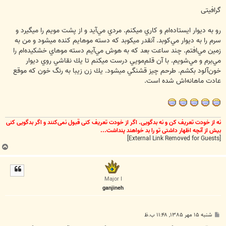
س
ت
گرافیتی
رو به ديوار ايستاده‌ام و كاري ميكنم. مردي مي‌آيد و از پشت مويم را ميگيرد و
سرم را به ديوار مي‌كوبد. آنقدر ميكوبد كه دسته موهايم كنده ميشود و من به
زمين مي‌افتم. چند ساعت بعد كه به هوش مي‌آيم دسته موهاي خشكيده‌ام را
مي‌برم و مي‌شويم. با آن قلم‌مويي درست ميكنم تا يك نقاشي روي ديوار
خون‌آلود بكشم. طرحم چيز قشنگي ميشود. يك زن زيبا به رنگ خون كه موقع
عادت ماهانه‌اش شده است.
نه از خودت تعریف کن و نه بدگویی. اگر از خودت تعریف کنی قبول نمی‌کنند و اگر بدگویی کنی
بیش از آنچه اظهار داشتی تو را بد خواهند پنداشت...
[External Link Removed for Guests]
ب
ا
ل
ا
Major I
ganjineh
پ
شنبه ۱۵ مهر ۱۳۸۵, ۱۱:۴۸ ب.ظ
س