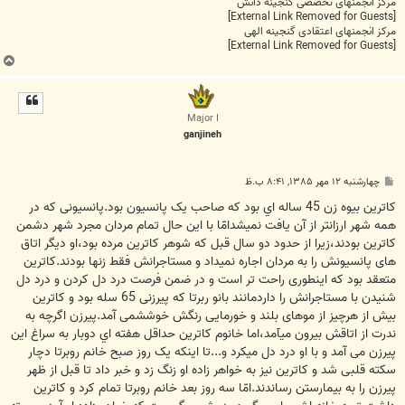
مرکز انجمنهای تخصصی گنجینه دانش
[External Link Removed for Guests]
مرکز انجمنهای اعتقادی گنجینه الهی
[External Link Removed for Guests]
ب
ا
ل
ا
Major I
ganjineh
پ
چهارشنبه ۱۲ مهر ۱۳۸۵, ۸:۴۱ ب.ظ
س
ت
کاترين بيوه زن 45 ساله اي بود که صاحب يک پانسيون بود.پانسيونی که در
همه شهر ارزانتر از آن يافت نميشدامّا با اين حال تمام مردان مجرد شهر دشمن
کاترين بودند،زيرا از حدود دو سال قبل که شوهر کاترين مرده بود،او ديگر اتاق
های پانسيونش را به مردان اجاره نميداد و مستاجرانش فقط زنها بودند.کاترين
متعقد بود که اينطوری راحت تر است و در ضمن فرصت درد دل کردن و درد دل
شنيدن با مستاجرانش را داردمانند بانو ربرتا که پيرزنی 65 سله بود و کاترين
بيش از هرچيز از موهای بلند و خورمايی رنگش خوششمی آمد.پيرزن اگرچه به
ندرت از اتاقش بيرون ميآمد،اما خانوم کاترين حداقل هفته اي دوبار به سراغ اين
پيرزن می آمد و با او درد دل ميکرد و...تا اينکه يک روز صبح خانم روبرتا دچار
سکته قلبی شد و کاترين نيز به خواهر زاده او زنگ زد و خبر داد تا قبل از ظهر
پيرزن را به بيمارستن رساندند.امّا سه روز بعد خانم روبرتا تمام کرد و کاترين