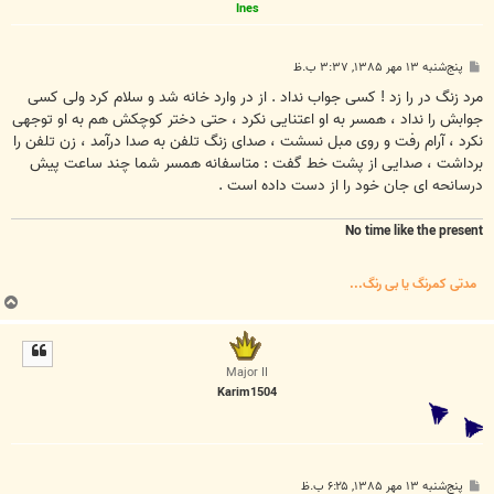
Ines
پ
پنج‌شنبه ۱۳ مهر ۱۳۸۵, ۳:۳۷ ب.ظ
س
ت
مرد زنگ در را زد ! کسی جواب نداد . از در وارد خانه شد و سلام کرد ولی کسی
جوابش را نداد ، همسر به او اعتنایی نکرد ، حتی دختر کوچکش هم به او توجهی
نکرد ، آرام رفت و روی مبل نسشت ، صدای زنگ تلفن به صدا درآمد ، زن تلفن را
برداشت ، صدایی از پشت خط گفت : متاسفانه همسر شما چند ساعت پیش
درسانحه ای جان خود را از دست داده است .
No time like the present
مدتی کمرنگ یا بی رنگ...
ب
ا
ل
ا
Major II
Karim1504
پ
پنج‌شنبه ۱۳ مهر ۱۳۸۵, ۶:۲۵ ب.ظ