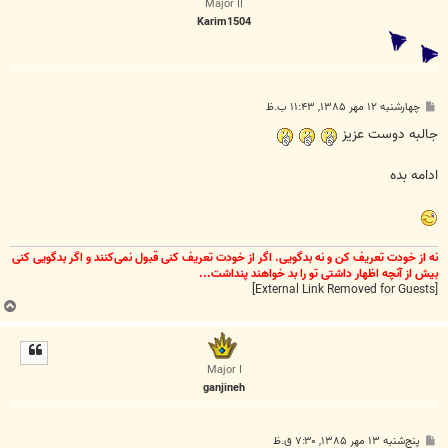
Major II
Karim1504
پ
چهارشنبه ۱۲ مهر ۱۳۸۵, ۱۱:۴۳ ب.ظ
س
ت
جالبه دوست عزیز
ادامه بده
نه از خودت تعریف کن و نه بدگویی. اگر از خودت تعریف کنی قبول نمی‌کنند و اگر بدگویی کنی
بیش از آنچه اظهار داشتی تو را بد خواهند پنداشت...
[External Link Removed for Guests]
ب
ا
ل
ا
Major I
ganjineh
پ
پنج‌شنبه ۱۳ مهر ۱۳۸۵, ۷:۳۰ ق.ظ