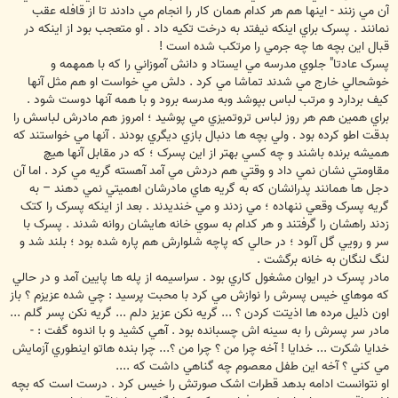
آن مي زنند - اينها هم هر کدام همان کار را انجام مي دادند تا از قافله عقب
نمانند . پسرک براي اينکه نيفتد به درخت تکيه داد . او متعجب بود از اينکه در
قبال اين بچه ها چه جرمي را مرتکب شده است !
پسرک عادتا" جلوي مدرسه مي ايستاد و دانش آموزاني را که با همهمه و
خوشحالي خارج مي شدند تماشا مي کرد . دلش مي خواست او هم مثل آنها
کيف بردارد و مرتب لباس بپوشد وبه مدرسه برود و با همه آنها دوست شود .
براي همين هم هر روز لباس تروتميزي مي پوشيد ؛ امروز هم مادرش لباسش را
بدقت اطو کرده بود . ولي بچه ها دنبال بازي ديگري بودند . آنها مي خواستند که
هميشه برنده باشند و چه کسي بهتر از اين پسرک ؛ که در مقابل آنها هيچ
مقاومتي نشان نمي داد و وقتي هم دردش مي آمد آهسته گريه مي کرد . اما آن
دجل ها همانند پدرانشان که به گريه هاي مادرشان اهميتي نمي دهند – به
گريه پسرک وقعي ننهاده ؛ مي زدند و مي خنديدند . بعد از اينکه پسرک را کتک
زدند راهشان را گرفتند و هر کدام به سوي خانه هايشان روانه شدند . پسرک با
سر و رويي گل آلود ؛ در حالي که پاچه شلوارش هم پاره شده بود ؛ بلند شد و
لنگ لنگان به خانه برگشت .
مادر پسرک در ايوان مشغول کاري بود . سراسيمه از پله ها پايين آمد و در حالي
که موهاي خيس پسرش را نوازش مي کرد با محبت پرسيد : چي شده عزيزم ؟ باز
اون ذليل مرده ها اذيتت کردن ؟ ... گريه نکن عزيز دلم ... گريه نکن پسر گلم ...
مادر سر پسرش را به سينه اش چسبانده بود . آهي کشيد و با اندوه گفت : -
خدايا شکرت ... خدايا ! آخه چرا من ؟ چرا من ؟... چرا بنده هاتو اينطوري آزمايش
مي کني ؟ آخه اين طفل معصوم چه گناهي داشت که ....
او نتوانست ادامه بدهد قطرات اشک صورتش را خيس کرد . درست است که بچه