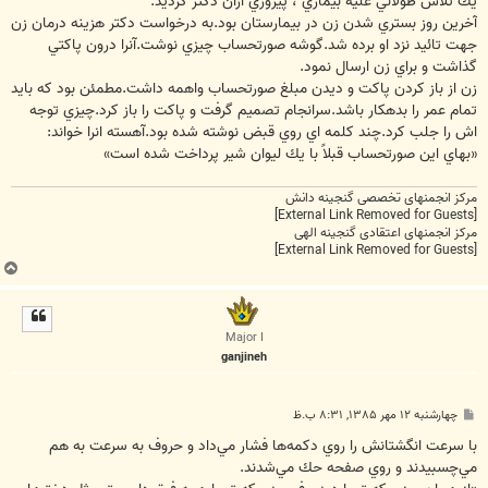
يك تلاش طولاني عليه بيماري ، پيروزي ازآن دكتر گرديد.
آخرين روز بستري شدن زن در بيمارستان بود.به درخواست دكتر هزينه درمان زن
جهت تائيد نزد او برده شد.گوشه صورتحساب چيزي نوشت.آنرا درون پاكتي
گذاشت و براي زن ارسال نمود.
زن از باز كردن پاكت و ديدن مبلغ صورتحساب واهمه داشت.مطمئن بود كه بايد
تمام عمر را بدهكار باشد.سرانجام تصميم گرفت و پاكت را باز كرد.چيزي توجه
اش را جلب كرد.چند كلمه اي روي قبض نوشته شده بود.آهسته انرا خواند:
«بهاي اين صورتحساب قبلاً با يك ليوان شير پرداخت شده است»
مرکز انجمنهای تخصصی گنجینه دانش
[External Link Removed for Guests]
مرکز انجمنهای اعتقادی گنجینه الهی
[External Link Removed for Guests]
ب
ا
ل
ا
Major I
ganjineh
پ
چهارشنبه ۱۲ مهر ۱۳۸۵, ۸:۳۱ ب.ظ
س
ت
با سرعت انگشتانش را روي دكمه‌ها فشار مي‌داد و حروف به سرعت به هم
مي‌چسبيدند و روي صفحه حك مي‌شدند.