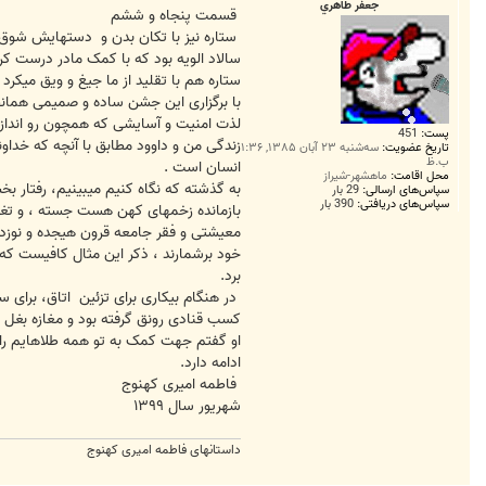
جعفر طاهري
قسمت پنجاه و ششم
ستاره نیز با تکان بدن و دستهایش شوق و 
سالاد الویه بود که با کمک مادر درست کر
ستاره هم با تقلید از ما جیغ و ویق میکر
با برگزاری این جشن ساده و صمیمی همان
لذت امنیت و آسایشی که همچون رو انداز
پست:
451
زندگی من و داوود مطابق با آنچه که خداون
تاریخ عضویت:
سه‌شنبه ۲۳ آبان ۱۳۸۵, ۱:۳۶
ب.ظ
انسان است .
محل اقامت:
ماهشهر-شیراز
به گذشته که نگاه کنیم میبینیم، رفتار ب
سپاس‌های ارسالی:
29 بار
سپاس‌های دریافتی:
390 بار
بازمانده زخمهای کهن هست جسته ، و تغییر
معیشتی و فقر جامعه قرون هیجده و نوزده 
خود برشمارند ، ذکر این مثال کافیست که ت
برد.
در هنگام بیکاری برای تزئین اتاق، برای 
کسب قنادی رونق گرفته بود و مغازه بغل را
او گفتم جهت کمک به تو همه طلاهایم را
ادامه دارد.
فاطمه امیری کهنوج
شهریور سال ۱۳۹۹
داستانهای فاطمه امیری کهنوج