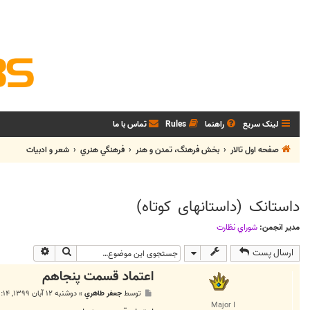
لینک سریع
راهنما
Rules
تماس با ما
صفحه اول تالار
بخش فرهنگ، تمدن و هنر
فرهنگي هنري
شعر و ادبيات
داستانک (داستانهای کوتاه)
مدیر انجمن:
شوراي نظارت
جستجو
جستجوی پی
ارسال پست
اعتماد قسمت پنجاهم
پ
توسط
جعفر طاهري
»
دوشنبه ۱۲ آبان ۱۳۹۹, ۱:۱۴ ق.ظ
س
Major I