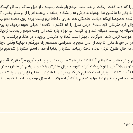
 را که دید گفت؛ رنگت پریده حتما موقع زایمانت رسیده ، از قبل ساک وسائل کودک و
اریکی با ماشین مرا بهمراه مادرش به زایشگاه رساند ، پرونده ام را از پرستار بخش 
خصوصا اینکه دیابت حاملگی هم نداری ، لطفا برو پشت پرده روی تخت بخواب تا مع
ل کرد منزلتان کجاست؟ آدرس منزل را که گفتم ، گفت ؛ خیلی خوبه نزدیک به بیمار
قه به بیست دقیقه شد و یا کیسه آب نوزاد پاره شد، آن وقت موقع زایمانت نزدیک ا
موجب ترس شما میگردد ، بهتر است فعلا به منزلتان بروید ، در هنگام برگشت به خا
ر در حیاط منزل تا بعد از اذان صبح با همراهی همسرم راه میرفتم ، نهایتا وقتی دچار
 حال طلوع کردن بود ، دختر زیبایم ستاره را بدنیا آوردم ، اسم ستاره را شوهرم برای 
ه ام و در مقابل چشمانم گذاشتند ، از خوشحالی دیدن او و با یادآوری مرگ فرزند قب
نوان مژدگانی از او دریافت کرد، داوود بدنبال مادرش رفت و او برایم در بخش بستریها 
گه داشتند ، اینبار تخت دخترم در کنارم بود و با شنیدن صدای نق زدن او پا شده
 ، خانم پرستار ارشد مرا و دخترم را که آماده رفتن به منزل بودیم با لبخند تحویل داو