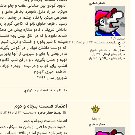
جعفر طاهري
داوود گودی بین صندلی عقب و جلو ماشین ر
میکرد، در راه منزل شوهرم بخاطر عشق و عل
همراهی میکرد با نگاه چشم در چشم ، دستم
‌رسید ، ظرف حلوای زائو که کاچی گرم با 
داداش تبریک ، کادو ستاره پیش من محفوظ
شدند داوود را که در اتاق پیش بچه نشسته 
پست:
451
میشه تا شیر بخوره و خشک و ترش کنیم و ب
تاریخ عضویت:
سه‌شنبه ۲۳ آبان ۱۳۸۵, ۱:۳۶
ب.ظ
که دوست داشتن نوزاد را در آغوش بگیرند 
محل اقامت:
ماهشهر-شیراز
مادر وقتی با چای و شیرینی از آنها پذیر
سپاس‌های ارسالی:
29 بار
سپاس‌های دریافتی:
390 بار
تهیه و جشن بگیریم ، و در آن شب کادو ب
آنشب برای خواب و مراقبت ، بهمراه نوزاد د
فاطمه امیری کهنوج
شهریور سال ۱۳۹۹
داستانهای فاطمه امیری کهنوج
اعتماد قسمت پنجاه و دوم
پ
توسط
جعفر طاهري
»
سه‌شنبه ۱۳ آبان ۱۳۹۹, ۲:۱۵ ق.ظ
س
Major I
ت
اعتماد قسمت پنجاه و دوم
جعفر طاهري
داوود صبح ها قبل از رفتن به سرکار، دختر
به زعم خود صحیح اما در واقع اشتباه ، ا