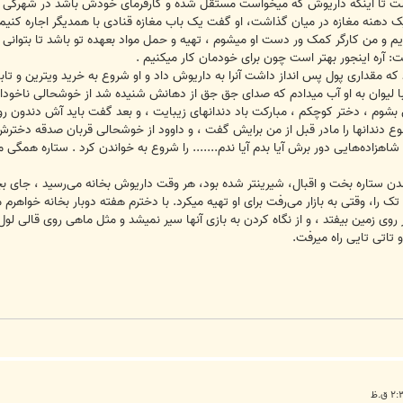
ت تا اینکه داریوش که میخواست مستقل شده و کارفرمای خودش باشد در شهرکی که 
ن یک دهنه مغازه در میان گذاشت، او گفت یک باب مغازه قنادی با همدیگر اجاره کنیم
وریم و من کارگر کمک ور دست او میشوم ، تهیه و حمل مواد بعهده تو باشد تا بتو
فت: آره اینجور بهتر است چون برای خودمان کار میکنیم .
د که مقداری پول پس انداز داشت آنرا به داریوش داد و او شروع به خرید ویترین و تاب
یوان به او آب میدادم که صدای جق جق از دهانش شنیده شد از خوشحالی ناخوداگاه ج
وم ، دختر کوچکم ، مبارکت باد دندانهای زیبایت ، و بعد گفت باید آش دندون رو
دندانها را مادر قبل از من برایش گفت ، و داوود از خوشحالی قربان صدقه دخترش می
اهزاده‌هایی دور برش آیا بدم آیا ندم....... را شروع به خواندن کرد . ستاره همگی 
دن ستاره بخت و اقبال، شیرینتر شده بود، هر وقت داریوش بخانه می‌رسید ، جای ب
تک را، وقتی به بازار می‌رفت برای او تهیه میکرد. با دخترم هفته دوبار بخانه خواهرم
 روی زمین بیفتد ، و از نگاه کردن به بازی آنها سیر نمیشد و مثل ماهی روی قالی ل
 تاتی تایی راه میرفت.