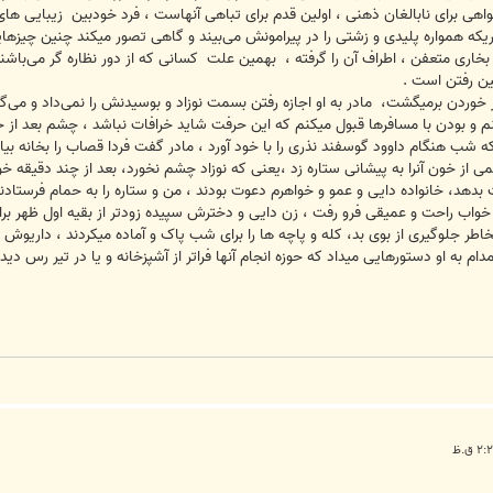
واهی برای نابالغان ذهنی ، اولین قدم برای تباهی آنهاست ، فرد خودبین زیبایی های
یکه همواره پلیدی و زشتی را در پیرامونش می‌بیند و گاهی تصور میکند چنین چیزهای
 بخاری متعفن ، اطراف آن را گرفته ، بهمین علت کسانی که از دور نظاره گر می‌با
ین رفتن است .
 خوردن برمیگشت، مادر به او اجازه رفتن بسمت نوزاد و بوسیدنش را نمی‌داد و می
نم و بودن با مسافرها قبول میکنم که این حرفت شاید خرافات نباشد ، چشم بعد از 
 که شب هنگام داوود گوسفند نذری را با خود آورد ، مادر گفت فردا قصاب را بخانه ب
از خون آنرا به پیشانی ستاره زد ،یعنی که نوزاد چشم نخورد، بعد از چند دقیقه خ
بدهد، خانواده دایی و عمو و خواهرم دعوت بودند ، من و ستاره را به حمام فرستادند
 خواب راحت و عمیقی فرو رفت ، زن دایی و دخترش سپیده زودتر از بقیه اول ظهر بر
خاطر جلوگیری از بوی بد، کله و پاچه ها را برای شب پاک و آماده میکردند ، داریوش
 به او دستورهایی میداد که حوزه انجام آنها فراتر از آشپزخانه و یا در تیر رس دیدگا