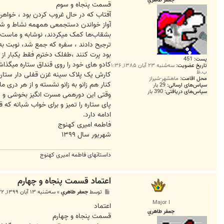
جعفر طاهري
قسمت پنجاه و سوم
آفتاب که در حال غروب کردن بود ، خواهرم 
آواز خواندن دستجمعی همهمه نشاط و شادی
بشقاب‌ها کمک میکردند، نوشابه و ماست و
ترجیح دادند ، سفره که جمع شد، نوبت ب
بود پرت کنند ،طفلک دخترم فقط یکبار از 
پست:
451
کادو های خود را روی قنداق ستاره میگذاشت
تاریخ عضویت:
سه‌شنبه ۲۳ آبان ۱۳۸۵, ۱:۳۶
ب.ظ
کارش یک پلاک سینه غزن قفلی دار ستاره ش
محل اقامت:
ماهشهر-شیراز
کنار هم زانو به زانو نشسته و از هر دری 
سپاس‌های ارسالی:
29 بار
سپاس‌های دریافتی:
390 بار
وقتی این دورهمی مسرت انگیز بخوشی و سع
پای ستاره را تمیز و برای خواب شبانه که 
ادامه دارد.
فاطمه امیری کهنوج
شهریور سال ۱۳۹۹
داستانهای فاطمه امیری کهنوج
اعتماد قسمت پنجاه و چهارم
پ
توسط
جعفر طاهري
»
سه‌شنبه ۱۳ آبان ۱۳۹۹, ۲:۳۲ ق.ظ
س
Major I
ت
اعتماد
جعفر طاهري
قسمت پنجاه و چهارم