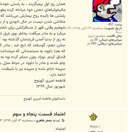
همان روز اول برمیگزیند ، به راستی خودخ
مالیخولیاهای ذهنی خود مبادله کرده بطور
پلشتی ها زائیده روح بیمارش می‌باشد که
متلاشی شدن نیست در حال نابودی و از ب
پست:
451
شوهرم وقتی ظهر از مسافرکشی برای ناهار
تاریخ عضویت:
سه‌شنبه ۲۳ آبان ۱۳۸۵, ۱:۳۶
ب.ظ
میکرد و‌ به مادر میگفت بخاطر بوی عرق ت
محل اقامت:
ماهشهر-شیراز
نه روز از بدنیا آمدن فرزندمان گذشته بود
سپاس‌های ارسالی:
29 بار
سپاس‌های دریافتی:
390 بار
جشن دهم، گوسفند که ذبح شد ، مادر کمی 
که بعدا داوود به مستمندانی که میشناخت 
قنداق کردم ،نوزاد چون حمام کرده بود به
چلو شدند و مادر با داوود در حیاط منزل ب
سپیده خانم شده و سپیده نیز با شیطنت مدام
ادامه دارد.
فاطمه امیری کهنوج
شهریور سال ۱۳۹۹
داستانهای فاطمه امیری کهنوج
اعتماد قسمت پنجاه و سوم
پ
توسط
جعفر طاهري
»
سه‌شنبه ۱۳ آبان ۱۳۹۹, ۲:۲۳ ق.ظ
س
Major I
ت
اعتماد