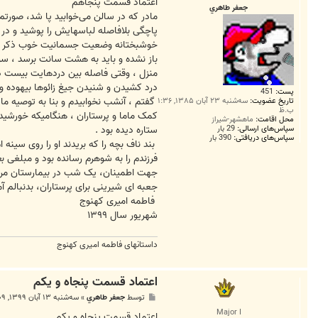
ت
اعتماد قسمت پنجاهم
جعفر طاهري
مادر که در سالن می‌خوابید پا شد، صورتم
پاچگی بلافاصله لباسهایش را پوشید و در ت
خوشبختانه وضعیت جسمانیت خوب ذکر شده 
باز نشده و باید به هشت سانت برسد ، سوا
منزل ، وقتی فاصله بین دردهایت بیست دقی
درد کشیدن و شنیدن جیغ زائوها بیهوده و 
پست:
451
گفتم ، آنشب نخوابیدم و بنا به توصیه ماد
تاریخ عضویت:
سه‌شنبه ۲۳ آبان ۱۳۸۵, ۱:۳۶
ب.ظ
کمک ماما و پرستاران ، هنگامیکه خورشید در
محل اقامت:
ماهشهر-شیراز
سپاس‌های ارسالی:
29 بار
ستاره دیده بود .
سپاس‌های دریافتی:
390 بار
بند ناف بچه را که بریدند او را روی سین
فرزندم را به شوهرم رسانده بود و مبلغی بع
جهت اطمینان، یک شب در بیمارستان مرا ن
جعبه ای شیرینی برای پرستاران، بدنبالم آمد
فاطمه امیری کهنوج
شهریور سال ۱۳۹۹
داستانهای فاطمه امیری کهنوج
اعتماد قسمت پنجاه و یکم
پ
توسط
جعفر طاهري
»
سه‌شنبه ۱۳ آبان ۱۳۹۹, ۲:۰۹ ق.ظ
س
Major I
ت
اعتماد قسمت پنجاه و یکم