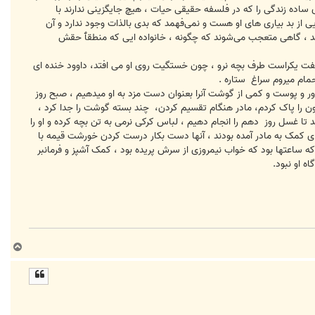
 ساده زندگی را که در فلسفه حقیقی حیات ، هیچ جایگزینی ندارند با
ی از بد بیاری های او هست و نمی‌فهمد که بدی بالذات وجود ندارد و آن
شند ، گاهی متعجب می‌شوند که چگونه ، خانواده ایی که منطقٱ حقش
‌گفت یکراست طرف بچه نرو ، چون خستگیت روی او می افتد، داوود خنده ای
حمام میروم سراغ ستاره .
یاور و پوست و کمی از گوشت آنرا بعنوان دست مزد به او میدهیم ، صبح روز
ون را پاک کردم، مادر هنگام تقسیم کردن، چند بسته گوشت را جدا کرد ،
 تا غسل روز دهم را انجام دهیم ، لباس کرکی نرمی به تن بچه کرده و او را
ای کمک به مادر آمده بودند ، آنها دست بکار درست کردن خورشت قیمه با
 که ساعتها بود که خواب نیمروزی از سرش پریده بود ، کمک آشپز و فرمانبر
ه او نبود.
ب
ا
ل
ا