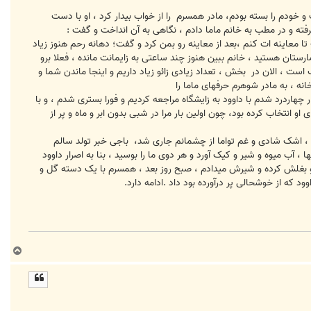
 خودم را بسته بودم، مادر همسرم را از خواب بیدار کرد ، او با دست
گرفته و در مطب به خانم ماما دادم ، نگاهی به آن انداخت و گفت :
اینه ات کنم ،بعد از معاینه رو بمن کرد و گفت؛ دهانه رحم هنوز زیاد
ستان هستید ، خانم ببین هنوز چند ساعتی به زایمانت مانده ، فعلا برو
ست ، الان در بخش ، تعداد زیادی زائو زیاد داریم و اینجا ماندن شما و
نه ، به مادر شوهرم حرفهای ماما را
 چهاردرد شدم با داوود به زایشگاه مراجعه کردیم و فورا بستری شدم ، و با
او انتخاب کرده بود، چون اولین بار مرا در شبی بدون ابر و ماه و پر از
لیم ، اشک شادی و غم تواما از چشمانم جاری شد، باجی خبر تولد سالم
، آب میوه و شیر و کیک آورد و هر دوی ما را بوسید ، بنا به اصرار داوود
 و بغلش کرده و شیرش میدادم ، صبح روز بعد ، همسرم با یک دسته گل و
ود که از خوشحالی پر درآورده بود داد .ادامه دارد.
ب
ا
ل
ا