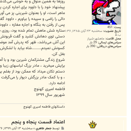
روزها به همین منوال و به خوشی می‌گذش
پیشنهاد خود را با داوود برای اجاره کرد
ماهر است، او را بعنوان شیرینی پز می آ
دائی را راضی و سپیده را بیاورم ، داوود گ
پس از رفتن به بنگاه و اجاره مغازه ، داوو
پست:
451
ستاره شش ماهش تمام شده بود، روزی با ل
تاریخ عضویت:
سه‌شنبه ۲۳ آبان ۱۳۸۵, ۱:۳۶
ب.ظ
دستی توی دهانش کشید و ‌گفت قربونش بش
محل اقامت:
ماهشهر-شیراز
این آش می‌باشد، ظهر که پدرش آمد موضوع 
سپاس‌های ارسالی:
29 بار
سپاس‌های دریافتی:
390 بار
کسونش نمیدم........شاه بیاید با لشکرش ش
بغل کن.
شروع زندگی مشترکمان شیرین بود و با آم
برایش میخرید ، مادر بزرگ لباسهای زیبا و 
دستم تکان میداد که ممکن بود از بغلم بر
، و با کمک مادر بزرگش دیوار را می‌گرفت و
ادامه دارد.
فاطمه امیری کهنوج
شهریور سال ۱۳۹۹
داستانهای فاطمه امیری کهنوج
اعتماد قسمت پنجاه و پنجم
پ
توسط
جعفر طاهري
»
سه‌شنبه ۱۳ آبان ۱۳۹۹, ۲:۳۶ ق.ظ