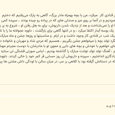
ر قنادی کار میکرد، من با بچه بهمراه مادر بزرگ، گاهی به پارک می‌رفتیم که دخترم
یزدیم و در آنجا بر روی میز و صندلی های که در پیاده رو چیده بودند ، سپیده کمی ش
 او را نمی‌شناخت و بعد از نزدیک شدن داریوش، برای به بغل رفتن او ، شروع به پر 
ن یک بوسه آبدار اکتفا میکرد ، و در انتها گاهی برای بازگشت ، داوود عجولانه ما را 
یک شب در قنادی کار وجود داشت و در ایام و مناسبتها و روزها جشن و ماه مبار
رد تولد بچه را میخواهم جشن بگیریم ، همسرم که مردی شاد و مهربان و خانواده 
ای خواهرم با خودش و بچه های دایی و عموی تو با مادرشان با دوست مجردم مهشی
یم ، آهنگ تولد تولد تولدت مبارک را گذاشته بودیم ، لباس صورتی قشنگی تن ستاره ک
ری انداختیم ، سپیده و داریوش آن روز حسابی قر کمر خود را خالی کردند. داوود 
ه که در دستانش گرفته بود با کلاهی بر سر، در میان سالن با لودگی داش مشتی ها پی