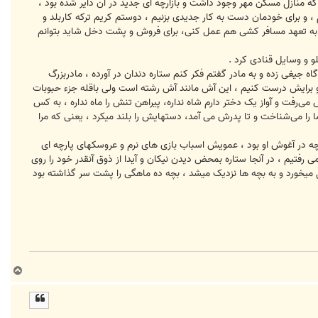
منازل مسکن مهر وجود داشت و بازارچه ای جدید در آن دایر شده بود ،
 ، و برای خودمان دست به کار جدیدی بزنیم ، دوستم کریم ترکه کاربلد و
انی به تعهد مسافر کشی هم عمل کنی، برای فروش و پشت دخل شاید بتوانم
لو و وسایل قنادی کرد .
یغی زده و به مادر گفتم فکر کنم ستاره دندان در آورده ، مادربزرگ
 برایش درست کنیم ، این آش مانند آش رشته است ولی باقله جزء حبوبات
‌رفت و آواز یک دختر دارم شاه نداره، پیراهن تنش را ماه نداره ، به کس
ما را می‌شناخت و تا پدرش می آمد، دستهایش را بلند میکرد ، یعنی که مرا
چه در آغوش او بود ، عمویش اسباب بازی های نرم و عروسکهای پارچه ای
 می رفتیم ، در آنجا ستاره بمحض دیدن نیکان و آیدا از ذوق آنقدر خود را روی
ول میخورد و به بچه ها نزدیک میشد ، بچه ده ماهگی را پشت سر گذاشته بود
ب
ا
ل
ا