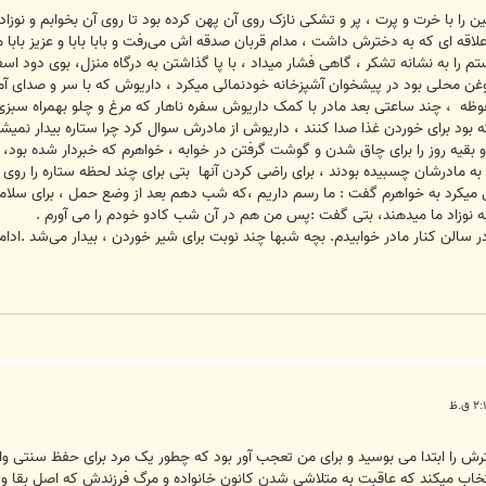
ا با خرت و پرت ، پر و تشکی نازک روی آن پهن کرده بود تا روی آن بخوابم و نوزاد 
اقه ای که به دخترش داشت ، مدام قربان صدقه اش می‌رفت و بابا بابا و عزیز بابا م
 را به نشانه تشکر ، گاهی فشار میداد ، با پا گذاشتن به درگاه منزل، بوی دود ا
روغن محلی بود در پیشخوان آشپزخانه خودنمائی میکرد ، داریوش که با سر و صدای آم
ه ، چند ساعتی بعد مادر با کمک داریوش سفره ناهار که مرغ و چلو بهمراه سبزی
بود برای خوردن غذا صدا کنند ، داریوش از مادرش سوال کرد چرا ستاره بیدار نمیشود
قیه روز را برای چاق شدن و گوشت گرفتن در خوابه ، خواهرم که خبردار شده بود، شب
به مادرشان چسبیده بودند ، برای راضی کردن آنها بتی برای چند لحظه ستاره را رو
ایی میکرد به خواهرم گفت : ما رسم داریم ،که شب دهم بعد از وضع حمل ، برای سلامت
ه نوزاد ما میدهند، بتی گفت :پس من هم در آن شب کادو خودم را می آورم .
ر سالن کنار مادر خوابیدم. بچه شبها چند نوبت برای شیر خوردن ، بیدار می‌شد .ادامه
ش را ابتدا می بوسید و برای من تعجب آور بود که چطور یک مرد برای حفظ سنتی واهی 
نتخاب میکند که عاقبت به متلاشی شدن کانون خانواده و مرگ فرزندش که اصل بقا و ز