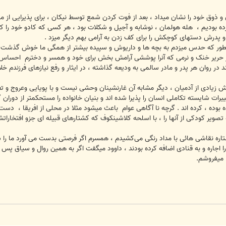
ذوق خود را نشان میداد ، بعد از فوت کردن شمع توسط نیکان ، برای پذیرایی از مه
ده بودیم ، هله هولمان ، نوشابه و آجیل و شکلات بود ، هر کسی که کادو خود را که 
د و پدرش دستهای کوچکش را برای کف زدن به آرامی بهم دیگر میزد .
طور که حدس میزدم به بچه ها و داریوش و سپیده بیشتر از همگی ما خوش گذشت، ب
 حریر خنک و نرمی که آنرا پوششی آرامش بخش برای خود و همسر و دخترم احساس م
د در روان هر پدر و مادر سالمی به ودیعه گذاشته ، در ایثار و رفع نیازهای فرزندم
خش زیادی از آدمیان ، دیگر مشابه آن غارنشینان وحشی نیست و با پویایی وعروج و تع
ات شایسته تکاملی انسان را پذیرا شده اند و بنیان خانواده را مستحکمتر از دوران 
بوده ، کرده اند . گرچه نا آگاهی عوام باعث میشود مثلا در محلی از افریقا ، دست 
صویر کودکی از آنها را ، با اسلحه کلاشینکوف که کشتارهای قبیله ای جزو افتخاراتش
ستاره نقاشی هائی با مداد رنگی می‌کشیدم ، همسرم اگر فرصتی بدست می آورد ما را 
 اجاره و به قنادی اضافه کرده بودند ، داوود میگفت اگر به همین روال و سیاق پس 
 میفروشم.