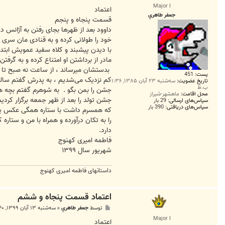
س
Major I
ت
اعتماد
جعفر طاهري
قسمت پنجاه و پنجم
داوود بعد از ظهرها بجای رفتن به آژانس د
خود را طولانی کرده و به قنادی مان سری م
با دیدن پیشبند و کلاه سفید عمویش ابتدا
مادر از برداشتن او امتناع کرده و به گرفت
بدستشان میرساند ، از ساعت نه صبح تا 
پست:
451
کم نزدیک می‌شدیم ، به پدرش گفتم سالگ
تاریخ عضویت:
سه‌شنبه ۲۳ آبان ۱۳۸۵, ۱:۳۶
ب.ظ
جشن را بمن بگو . به شوهرم گفتم بچه ه
محل اقامت:
ماهشهر-شیراز
جشن تولد را بعد از ظهر جمعه برگزار کرد
سپاس‌های ارسالی:
29 بار
سپاس‌های دریافتی:
390 بار
که همسرم داشت با ستاره همگی عکس یادگا
را به تکان درآورده و همراه با من و ستار
دارد.
فاطمه امیری کهنوج
شهریور سال ۱۳۹۹
داستانهای فاطمه امیری کهنوج
اعتماد قسمت پنجاه و ششم
پ
توسط
جعفر طاهري
»
سه‌شنبه ۱۳ آبان ۱۳۹۹, ۲:۴۰ ق.ظ
س
Major I
ت
اعتماد