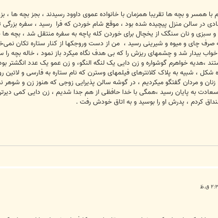
با همسر و بچه ها تقریبا همزمان با خانواده عموی داوود رسیدند ، بجز بچه ها ، بز
 در سالن منزل پیچیده شده بود ، موقع شام خوردن که فرا رسید ، سفره بزرگی ت
 سبزی و نان سنگک از یخچال برای خوردن کله پاچه به سفره منتقل شد ، بچه ها چل
ه صرف چای و میوه و شیرینی رسید ، من از دست وروجکها از کنار ستاره تکان نم
خواب بیدار شد و چشمهای ریزش را که بی هدف نگاه میکرد باز نمود ، خاله بچه را 
ند ،هدیه خواهرم گوشواره و زن دایی یک لنگه النگو، و زن عمو یک عدد انگشتر بود 
کل ، شبیه به پلاک کلانترهای فیلمهای وسترن که نام ستاره به فارسی و لاتین رو
ما زنان و مردان گفتگو میکردیم ، در گوشه سالن پذیرایی زوجی که هنوز زن و شوهر نب
ادت به پایان رسید ،همگی با خدا حافظی از هم جدا شدیم ، زن دایی کمی دیرتر رف
قنداق کردم ، پدرش او را بوسید و به اتاق خودش رفت .