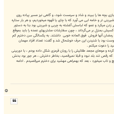
 بازی بچه ها را ببیند و شاد و سرمست شود، و گاهی نیز مسیر پیاده روی
یرینی تر و خامه ایی می آورد که با چای یا قهوه میخوردیم، و هر بار ستاره
پر زدن میکرد و عمو که لباسش آغشته به چربی و شیرینی بود بنا به دستور
با تاکسیش بمنزل بر می‌گرداند ، چون سفارشات مشتریهای عمده را باید بموقع
ک رمضان آنها فروش فوق العاده خوبی داشتند. به یکسالگی سن دخترم کم
دوست بود با شنیدن این حرف خوشحال شد و گفت: تعداد افراد مهمان
د را دعوت میکنم .
رده و موهای مجعد طلائیش را با روبان قرمزی شکل داده بودم ، با دوربینی
که رقص تند بلد نبود و قبلا نمیرقصید، بخاطر دخترش ، هر جور بود بدنش
چ و تاب میخورد ، بعد که بهمراهی مهشید برای دخترم میرقصیدم . ادامه
ب
ا
ل
ا