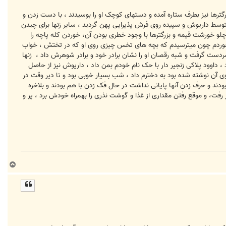
رگترها نیز بطرف ستاره آمده و دستهای کوچک او را بوسیدند ، با دست زدن و
وسط داریوش و سپیده روی فرش پذیرایی پهن گردید ، سایر زنها برای چیدن
و خورشت قیمه و بزرگترها با وجود خطری بودن آن، خوردن کله پاچه را
ی‌خوردم چون میترسیدم که بچه های تخس چیزی روی او که در تختش ، خواب
سردست گرفت و شبه رقصان او را نشان برادر خود و برادر شوهرش داد ، زنها
، داوود پلاکی زنجیر دار با حک نام خودم بمن داد ، داریوش نیز از حاصل
ی آن نوشته شده بود به دخترم داد ، شب بسیار خوبی بود و تا دیر وقت در
ودند و حرف زدن آنها پایانی نداشت در حال فک زدن با هم بودند و بلاخره
ت، و موقع رفتن مقداری از غذا و گوشت نذری را بهمراه خودش برد ، پر و
ب
ا
ل
ا