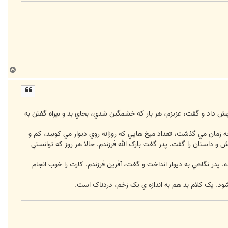
ب
ا
ل
ا
هش داد و گفت، عزيزم، هر بار که خشمگين شدي، بجاي بد و بيراه گفتن به
ه زمان مي گذشت، تعداد ميخ هايي که روزانه روي ديوار مي کوبيد، کم و
ش و داستان را گفت. پدر گفت بارک الله فرزندم. حالا هر روز که توانستي
 پدر نگاهي به ديوار انداخت و گفت، آفرين فرزندم. کارت را خوب انجام
ود. يک کلام بد هم به اندازه ي يک زخم، دردناک است.