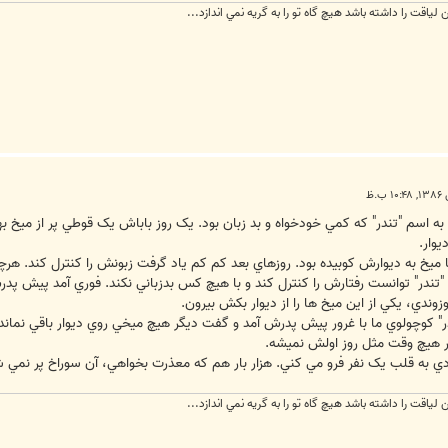
ياقت را داشته باشد هيچ گاه تو را به گريه نمي اندازد...
ه اسم "تندر" که کمي خودخواه و بد زبان بود. يک روز باباش يک قوطي پر از ميخ ب
يوار.
ميخ به ديوارش کوبيده بود. روزهاي بعد کم کم ياد گرفت زبونش را کنترل کند. هرچ
 "تندر" توانست رفتارش را کنترل کند و با هيچ کس بدزباني نکند. فوري آمد پيش پدر
ندي، يکي از اين ميخ ها را از ديوار بکش بيرون.
ر" کوچولوي ما با غرور پيش پدرش آمد و گفت ديگر هيچ ميخي روي ديوار باقي نمانده.
ر هيچ وقت مثل روز اولش نميشه.
دي به قلب يک نفر فرو مي کني. هزار بار هم که معذرت بخواهي، آن سوراخ پر نمي ش
ياقت را داشته باشد هيچ گاه تو را به گريه نمي اندازد...