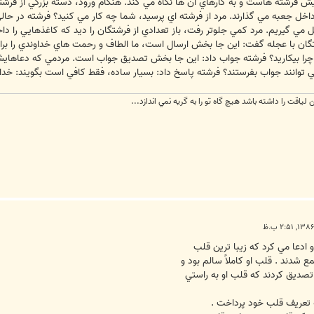
ش فرشته هاست و به کارهاي آن ها نگاه مي کند. هنگام ورود، دسته بزرگي از فرشت
ا داخل جعبه مي گذارند. مرد از فرشته اي پرسيد، شما چه کار مي کنيد؟ فرشته در ح
يل مي گيريم. مرد کمي جلوتر رفت، باز تعدادي از فرشتگان را ديد که کاغذهايي را د
گان با عجله گفت: اين جا بخش ارسال است، ما الطاف و رحمت هاي خداوندي را برا
 چرا بيکاريد؟ فرشته جواب داد: اين جا بخش تصديق جواب است. مردمي که دعاهاي
ي توانند جواب بفرستند؟ فرشته پاسخ داد: بسيار ساده، فقط کافي است بگويند: خداي
ياقت را داشته باشد هيچ گاه تو را به گريه نمي اندازد...
ادعا مي كرد كه زيبا ترين قلب
ع شدند . قلب او كاملاً سالم بود و
تصديق كردند كه قلب او به راستي
به تعريف قلب خود پرداخت .