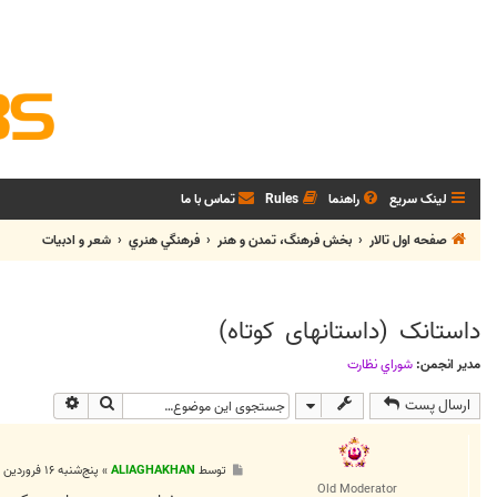
لینک سریع
راهنما
Rules
تماس با ما
صفحه اول تالار
بخش فرهنگ، تمدن و هنر
فرهنگي هنري
شعر و ادبيات
داستانک (داستانهای کوتاه)
مدیر انجمن:
شوراي نظارت
جستجو
جستجوی پی
ارسال پست
پ
توسط
ALIAGHAKHAN
»
پنج‌شنبه ۱۶ فروردین ۱۳۸۶, ۱۱:۵۳ ب.ظ
س
Old Moderator