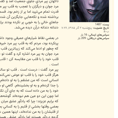
ناگهان پير مردي جلوي جمعيت آمد و گفت
مرد جوان و ديگران با تعجب به قلب پير مرد
قدرت تمام مي‌تپيد اما پر از زخم بود. قس
برداشته شده و تكه‌هايي جايگزين آن شده ب
جاهاي خالي را به خوبي پر نكرده بودند ب
پست:
1487
دندانه دندانه درآن ديده مي‌شد.
تاریخ عضویت:
پنج‌شنبه ۲ آذر ۱۳۸۵, ۷:۲۶
ب.ظ
سپاس‌های ارسالی:
16 بار
در بعضي نقاط شيارهاي عميقي وجود داشت
سپاس‌های دریافتی:
209 بار
پرنكرده بود، مردم كه به قلب پير مرد خيره
كه چطور او ادعا مي‌كند كه زيباترين قلب ر
مرد جوان به پير مرد اشاره كرد و گفت تو
قلب خود را با قلب من مقايسه كن ؛ قلب
است .
پير مرد گفت : درست است . قلب تو سالم 
هرگز قلب خود را با قلب تو عوض نمي‌كنم
انساني است كه من عشقم را به او داده‌ام
را جدا كرده‌ام و به او بخشيده‌ام. گاهي ا
خود را به من داده است كه به جاي آن تكه‌
اما چون اين دو عين هم نبوده‌اند گوشه‌هاي
كه برايم عزيزند؛ چرا كه ياد‌آور عشق ميان
بعضي وقتها بخشي از قلبم را به كساني بخش
از قلبشان را به من نداده‌اند، اينها همي
گرچه دردآور هستند اما ياد‌آور عشقي هستن