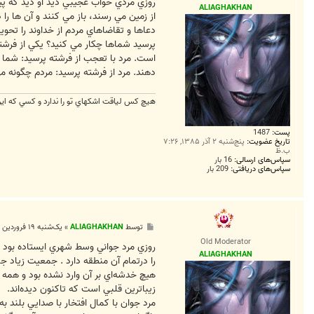
ت
روزي مردي خواب عجيبي ديد او ديد که پي
ALIAGHAKHAN
از زمين مي رسند، باز مي کنند و آن ها ر
دعاها و تقاضاهاي مردم از خداوند را تحو
پرسيد شماها چکار مي کنيد؟ يکي از فرشت
است. مرد با تعجب از فرشته پرسيد: شما
دهند. مرد از فرشته پرسيد: مردم چگونه م
هيچ كس لياقت اشكهاي تو را ندارد و كسي كه اين ل
پست:
1487
تاریخ عضویت:
پنج‌شنبه ۲ آذر ۱۳۸۵, ۷:۲۶
ب.ظ
سپاس‌های ارسالی:
16 بار
سپاس‌های دریافتی:
209 بار
پ
توسط
ALIAGHAKHAN
»
یک‌شنبه ۱۹ فروردین ۱۳۸۶, ۲:۵۱ ب.ظ
س
Old Moderator
ت
روزي مرد جواني وسط شهري ايستاده بود و 
ALIAGHAKHAN
را درتمام آن منطقه دارد . جمعيت زياد جم
هيچ خدشه‌اي بر آن وارد نشده بود و همه 
زيباترين قلبي است كه تاكنون ديده‌اند.
مرد جوان با كمال افتخار با صدايي بلند 