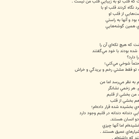
 كه قلب تو به زيبايي قلب من نيست .
 نگاه كردند قلب او با
مت‌هايي از قلب او
ود و آنها به راستي
راي همين گوشه‌هايي
 كه هيچ تكه‌اي آن را
 شده بودند با خود مي‌گفتند
ا دارد؟
 حتماً شوخي مي‌كني؛
 تو فقط مشتي رخم و بريدگي و خراش
به نظر مي‌رسد اما من
. هر زخمي نشانگر
، من بخشي از قلبم
و هم بخشي از قلب
ي بخشيده شده قرار داده‌ام؛
ي دندانه دندانه در قلبم وجود دارد
 دو انسان هستند.
يده‌ام اما آنها چيزي
ن شيارهاي عميق هستند .
د كه داشته‌ام .