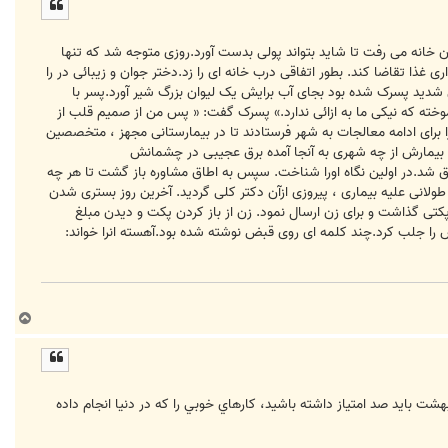
ل
ا
 خانه می رفت تا شاید بتواند پولی بدست آورد.روزی متوجه شد که تنها
ری غذا تقاضا کند. بطور اتفاقی درب خانه ای را زد.دختر جوان و زیبائی در را
شدید پسرک شده بود بجای آب برایش یک لیوان بزرگ شیر آورد.پسر با
آموخته که نیکی ما به ازائی ندارد.» پسرک گفت: « پس من از صمیم قلب از
 برای ادامه معالجات به شهر فرستادند تا در بیمارستانی مجهز ، متخصصین
د بیمارش از چه شهری به آنجا آمده برق عجیبی در چشمانش
 شد.در اولین نگاه اورا شناخت. سپس به اطاق مشاوره باز گشت تا هر چه
طولانی علیه بیماری ، پیروزی ازآن دکتر کلی گردید. آخرین روز بستری شدن
تی گذاشت و برای زن ارسال نمود. زن از باز کردن پکت و دیدن مبلغ
را جلب کرد.چند کلمه ای روی قبض نوشته شده بود.آهسته انرا خواند:
ب
ا
ل
ا
ت بايد صد امتياز داشته باشيد، كارهاي خوبي را كه در دنيا انجام داده