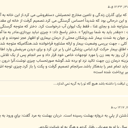
که برای گذران زندگی و تامین مخارج تحصیلش دستفروشی می کرد.از این خانه به آن
ده است و این درحالی بود که شدیداً احساس گرسنگی می کرد.تصمیم گرفت از خانه ای مقدا
دستپاچه شد و بجای غذا ، فقط یک لیوان آب درخواست کرد. دختر که متوجه گرسنگی 
 «چقدر باید به شما بپردازم؟ » .دختر پاسخ داد: « چیزی نباید بپردازی.مادر به ما 
وان به شدت بیمار شد.پزشکان محلی از درمان بیماری او اظهار عجز نمودند و او را
رد کلی ، جهت بررسی وضعیت بیمار و ارائه مشاوره فراخوانده شد.هنگامیکه متوجه ش
اطاق بیمار حرکت کرد.لباس پزشکی اش را بر تن کرد و برای دیدن مریضش وارد اطاق
ز آن روز به بعد زن را مورد توجهات خاص خود قرار داد و سر انجام پس از یک تلاش 
زینه درمان زن جهت تائید نزد او برده شد.گوشه صورتحساب چیزی نوشت.آنرا درون پک
 تمام عمر را بدهکار باشد.سرانجام تصمیم گرفت و پکت را باز کرد.چیزی توجه اش 
شیر پرداخت شده است»
ياقت را داشته باشد هيچ گاه تو را به گريه نمي اندازد...
تن از پلي به دروازه بهشت رسيده است. دربان بهشت به مرد گفت: براي ورود به بهش