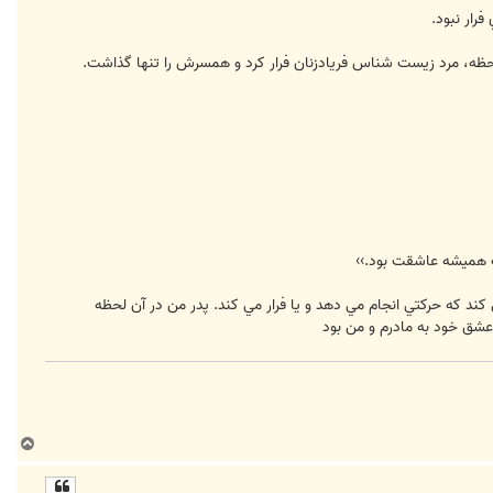
رار نبود.
لحظه، مرد زيست شناس فريادزنان فرار کرد و همسرش را تنها گذاشت.
ت هميشه عاشقت بود.››
د که حرکتي انجام مي دهد و يا فرار مي کند. پدر من در آن لحظه
 عشق خود به مادرم و من بود
ب
ا
ل