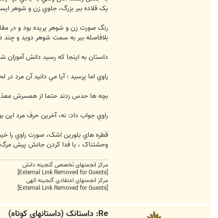
م
ا
يک قلاده ببر بزرگ، جلوي زن و شوهر ايستا
س
g
a
رنگ صورت زن و شوهر پريده بود و در مقا
n
بلافاصله ببر به سمت شوهر دويد و چند د
j
i
n
داستان به اينجا که رسيد دانش آموزان شر
e
h
راوي اما پرسيد : آيا مي دانيد آن مرد در
بچه ها حدس زدند حتما از همسرش معذرت 
راوي جواب داد: نه، آخرين حرف مرد اين ب
قطره هاي بلورين اشک، صورت راوي را خيس
وحشتناک ، با فدا کردن جانش پيش مرگ ماد
مرکز انجمنهای تخصصی گنجینه دانش
[External Link Removed for Guests]
مرکز انجمنهای اعتقادی گنجینه الهی
[External Link Removed for Guests]
Re: داستانک (داستانهای کوتاه)