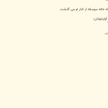
ه خاله سوسکه از کنار او می گذشت.
وازخوانان:
ت،