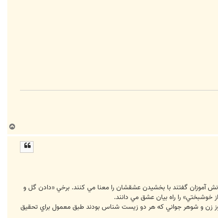
ب
ا
ل
ا
ز دانش آموزان گفتند با بخشيدن عشقشان را معنا مي کنند. برخي «دادن گل و
 خوشبختي» را راه بيان عشق مي دانند.
 روز زن و شوهر جواني که هر دو زيست شناس بودند طبق معمول براي تحقيق