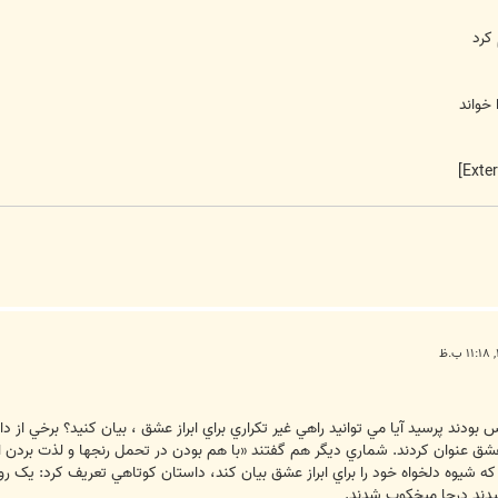
کرد
 خواند
اس بودند پرسيد آيا مي توانيد راهي غير تکراري براي ابراز عشق ، بيان کنيد؟ برخي ا
شق عنوان کردند. شماري ديگر هم گفتند «با هم بودن در تحمل رنجها و لذت بردن از
که شيوه دلخواه خود را براي ابراز عشق بيان کند، داستان کوتاهي تعريف کرد: يک
رسيدند درجا ميخکوب شدند.