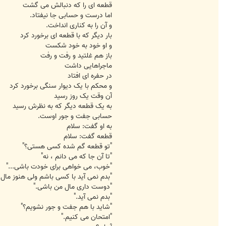
قطعه ای را که دنبالش می گشت
اما درست و حسابی جا نیفتاد.
و آن را به کناری انداخت.
بار دیگر که با قطعه ای برخورد کرد
و او خود به خود شکست
باز هم غلتید و رفت و رفت
ماجراهایی داشت
در حفره ای افتاد
و محکم با یک دیوار سنگی برخورد کرد
آن وقت یک روز رسید
به یک قطعه دیگر که به نظرش رسید
حسابی جفت و جور اوست.
به او گفت: سلام
قطعه گفت: سلام
"تو قطعه گم شده کسی هستی؟"
"تا آن جا که می دانم ، نه"
"خوب، می خواهی برای خودت باشی..."
"بدم نمی آید با کسی باشم ولی هنوز مال
"دوست داری مال من باشی."
"بدم نمی آید."
"شاید با هم جفت و جور نشویم؟"
"امتحان می کنیم."