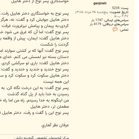
ت
خواستگاري پسر نوح از دختر هابيل
ganjineh
پست:
5234
تاریخ عضویت:
پنج‌شنبه ۲۵ خرداد ۱۳۸۵,
پسر نوح به خواستگاری دختر هابيل رفت..
۲:۴۷ ب.ظ
دختر هابيل جوابش کرد و گفت: نه، هرگز؛ه
سپاس‌های ارسالی:
1747 بار
سپاس‌های دریافتی:
4179 بار
کردی،به پيمان و پيامش نيزغرورت غرقت کر
ت
تماس:
پسر نوح گفت: اما آن که غرق می شود خدا
م
ا
دختر هابيل گفت: ايمان، پيش از واقعه به
س
گردنت را شکست
g
a
پسر نوح گفت: آنها که بر کشتی سوارند ا
n
j
دستان بسته نيز لمسش می کنم. خدای من 
i
دختر هابيل کفت: باری تو سرکشی کردی و
n
e
پسر نوح خنديد و خنديد و خنديد و گفت:
h
دختر هابيل سکوت کرد و سکوت کرد و سکوت 
اين همه نيست
پسر نوح گفت: به اين درخت نگاه کن. به ش
رسيدن به خدا بايد از پل گناه گذشت
من اينگونه به خدا رسيدم. راه من اما راه خ
مطمئن تر، دختر هابيل
پسر نوح اين را گفت و رفت. دختر هابيل 
عرفان نظر آهاري
مرکز انجمنهای تخصصی گنجینه دانش