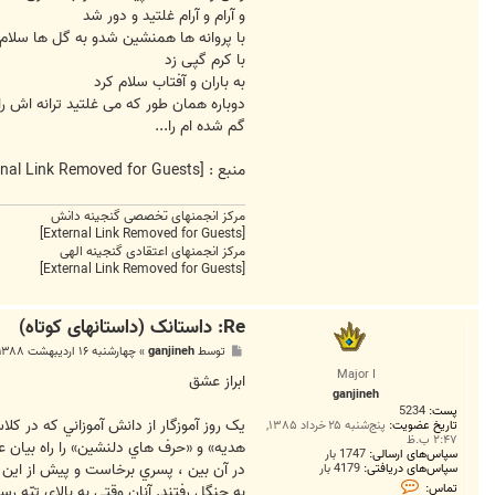
و آرام و آرام غلتید و دور شد
با پروانه ها همنشین شدو به گل ها سلام 
با کرم گپی زد
به باران و آفتاب سلام کرد
دوباره همان طور که می غلتید ترانه اش را
گم شده ام را...
منبع :
[External Link Removed for Guests]
مرکز انجمنهای تخصصی گنجینه دانش
[External Link Removed for Guests]
مرکز انجمنهای اعتقادی گنجینه الهی
[External Link Removed for Guests]
Re: داستانک (داستانهای کوتاه)
پ
توسط
ganjineh
»
چهارشنبه ۱۶ اردیبهشت ۱۳۸۸, ۱۱:۱۸ ب.ظ
س
Major I
ت
ابراز عشق
ganjineh
پست:
5234
يک روز آموزگار از دانش آموزاني که در کل
تاریخ عضویت:
پنج‌شنبه ۲۵ خرداد ۱۳۸۵,
۲:۴۷ ب.ظ
هديه» و «حرف هاي دلنشين» را راه بيان ع
سپاس‌های ارسالی:
1747 بار
در آن بين ، پسري برخاست و پيش از اين 
سپاس‌های دریافتی:
4179 بار
ت
تماس:
به جنگل رفتند. آنان وقتي به بالاي تپّه 