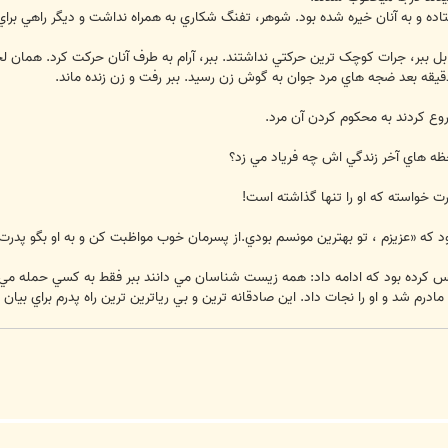
ده و به آنان خيره شده بود. شوهر، تفنگ شکاري به همراه نداشت و ديگر راهي براي ف
بل ببر، جرات کوچک ترين حرکتي نداشتند. ببر، آرام به طرف آنان حرکت کرد. همان 
قيقه بعد ضجه هاي مرد جوان به گوش زن رسيد. ببر رفت و زن زنده ماند.
وع کردند به محکوم کردن آن مرد.
 لحظه هاي آخر زندگي اش چه فرياد مي زد؟
خواسته که او را تنها گذاشته است!
ود که «عزيزم ، تو بهترين مونسم بودي.از پسرمان خوب مواظبت کن و به او بگو پدر
 کرده بود که ادامه داد: همه زيست شناسان مي دانند ببر فقط به کسي حمله مي کن
رم شد و او را نجات داد. اين صادقانه ترين و بي رياترين ترين راه پدرم براي بيان