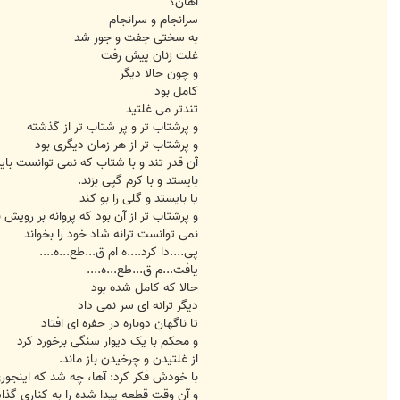
آهان؟
سرانجام و سرانجام
به سختی جفت و جور شد
غلت زنان پیش رفت
و چون حالا دیگر
کامل بود
تندتر می غلتید
و پرشتاب تر و پر شتاب تر از گذشته
و پرشتاب تر از هر زمان دیگری بود
آن قدر تند و با شتاب که نمی توانست بای
بایستد و با کرم گپی بزند.
یا بایستد و گلی را بو کند
و پرشتاب تر از آن بود که پروانه بر رویش 
نمی توانست ترانه شاد خود را بخواند
پی....دا کرد....ه ام ق...طع...ه....
یافت...م ق...طع...ه....
حالا که کامل شده بود
دیگر ترانه ای سر نمی داد
تا ناگهان دوباره در حفره ای افتاد
و محکم با یک دیوار سنگی برخورد کرد
از غلتیدن و چرخیدن باز ماند.
با خودش فکر کرد: آها، چه شد که اینجو
و آن وقت قطعه پیدا شده را به کناری گذ