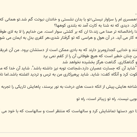
.
مسری ام را سزاوار نيستی؛تو با بدان نشستی و خاندان نبوتت گم شد.تو همانی که 
د. ديدی که نه شنا به کارت آمد نه بلندی کوهها؟
 راخالصانه تر صدا می زند،تا ان که بر کشتی سوار است. من خدايم را لا به لای ط
 کار می آيد. در آن هول و هراسی که تو گرفتار شدی،هر کفری بدل به ايمان می شود.
منند و خدايی کجدارومريز دارند که به بادی ممکن است از دستشان برود. من آن غري
چنان خطير است که هيچ طوفانی آن را از کفم نمی برد
 گناهکاری. گناهت هرگز بخشيده نخواهد شد
 "شايد آن که جسارت عصيان دارد،شجاعت توبه نيز داشته باشد". شايد آن خدا که
کرد و آنگاه کفت: شايد. شايد پرهيزکاری من به ترس و ترديد اغشته باشد.اما نام 
اخه هايش.پيش از انکه دست های درخت به نور برسند، پاهايش تاريکی را تجربه کرده 
وبی نيست. راه تو زيباتر است، راه تو
تا دور دستها تماشايش کرد و سالهاست که منتظر است و سالهاست که با خود می گو