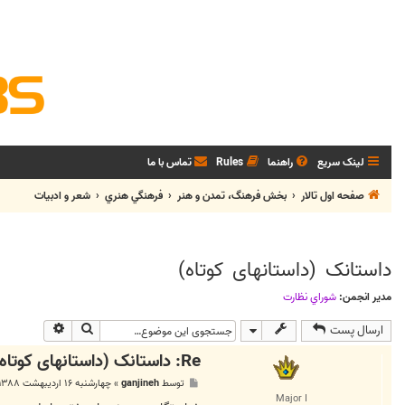
لینک سریع
راهنما
Rules
تماس با ما
صفحه اول تالار
بخش فرهنگ، تمدن و هنر
فرهنگي هنري
شعر و ادبيات
داستانک (داستانهای کوتاه)
مدیر انجمن:
شوراي نظارت
جستجو
جستجوی پی
ارسال پست
Re: داستانک (داستانهای کوتاه)
پ
توسط
ganjineh
»
چهارشنبه ۱۶ اردیبهشت ۱۳۸۸, ۱۱:۱۲ ب.ظ
س
Major I