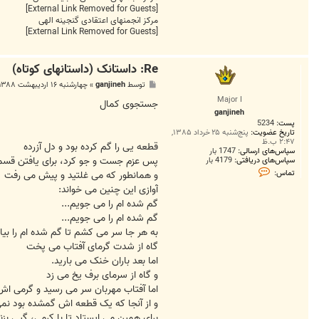
[External Link Removed for Guests]
مرکز انجمنهای اعتقادی گنجینه الهی
[External Link Removed for Guests]
Re: داستانک (داستانهای کوتاه)
پ
توسط
ganjineh
»
چهارشنبه ۱۶ اردیبهشت ۱۳۸۸, ۱۱:۱۷ ب.ظ
س
Major I
ت
جستجوی کمال
ganjineh
پست:
5234
تاریخ عضویت:
پنج‌شنبه ۲۵ خرداد ۱۳۸۵,
۲:۴۷ ب.ظ
قطعه یی را گم کرده بود و دل آزرده
سپاس‌های ارسالی:
1747 بار
پس عزم جست و جو کرد، برای یافتن قس
سپاس‌های دریافتی:
4179 بار
ت
تماس:
و همانطور که می غلتید و پیش می رفت
م
ا
آوازی این چنین می خواند:
س
گم شده ام را می جویم...
g
a
گم شده ام را می جویم...
n
به هر جا سر می کشم تا گم شده ام را بیاب
j
i
گاه از شدت گرمای آفتاب می پخت
n
اما بعد باران خنک می بارید.
e
h
و گاه از سرمای برف یخ می زد
اما آفتاب مهربان سر می رسید و گرمی اش 
و از آنجا که یک قطعه اش گمشده بود نمی
برای همین می ایستاد تا با کرمی، گپی بزند