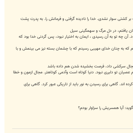
بر کشتی سوار نشدی. خدا را ناديده گرفتی و فرمانش را. به پدرت پشت
وفان يافتم، در دل مرگ و سهمگينی سيل
 آن چه تو به آن رسيدی ، ايمان به اختيار نبود، پس گردنی خدا بود که
قم که به چنان خدای مهيبی رسيدم که با چشمان بسته نيز می بينمش و با
 مجال سرکشی داد، فرصت بخشيده شدن هم داده باشد
عصيان تو دليری نبود. دنيا کوتاه است وآدمی کوتاهتر. مجال ازمون و خطا
اند. گاهی برای رسيدن به نور بايد از تاريکی عبور کرد. گاهی برای
يد: آیا همسريش را سزاوار بودم؟