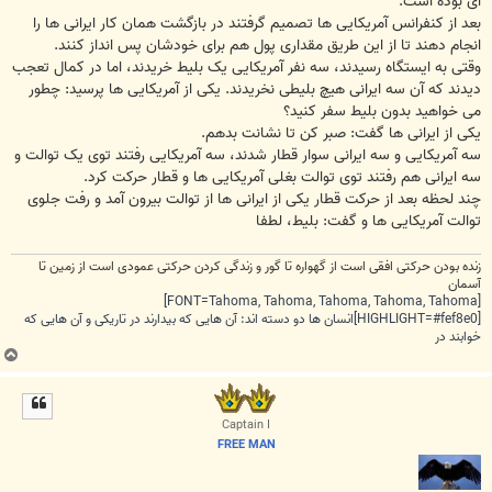
ای بوده است.
بعد از کنفرانس آمریکایی ها تصمیم گرفتند در بازگشت همان کار ایرانی ها را
انجام دهند تا از این طریق مقداری پول هم برای خودشان پس انداز کنند.
وقتی به ایستگاه رسیدند، سه نفر آمریکایی یک بلیط خریدند، اما در کمال تعجب
دیدند که آن سه ایرانی هیچ بلیطی نخریدند. یکی از آمریکایی ها پرسید: چطور
می خواهید بدون بلیط سفر کنید؟
یکی از ایرانی ها گفت: صبر کن تا نشانت بدهم.
سه آمریکایی و سه ایرانی سوار قطار شدند، سه آمریکایی رفتند توی یک توالت و
سه ایرانی هم رفتند توی توالت بغلی آمریکایی ها و قطار حرکت کرد.
چند لحظه بعد از حرکت قطار یکی از ایرانی ها از توالت بیرون آمد و رفت جلوی
توالت آمریکایی ها و گفت: بلیط، لطفا
زنده بودن حرکتی افقی است از گهواره تا گور و زندگی کردن حرکتی عمودی است از زمین تا
آسمان
[FONT=Tahoma, Tahoma, Tahoma, Tahoma, Tahoma]
[HIGHLIGHT=#fef8e0]انسان ها دو دسته اند: آن هایی که بیدارند در تاریکی و آن هایی که
خوابند در
ب
ا
ل
ا
Captain I
FREE MAN