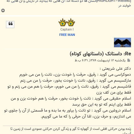
[HIGHLIGHT=#fef8e0]انسان ها دو دسته اند: آن هایی که بیدارند در تاریکی و آن هایی که
خوابند در
ب
ا
ل
ا
Captain I
FREE MAN
Re: داستانک (داستانهای کوتاه)
پ
یک‌شنبه ۱۲ اردیبهشت ۱۳۸۹, ۶:۳۱ ب.ظ
س
ت
دکتر علی شریعتی :
دموکراسی می گوید : رفیق، حرفت را خودت بزن، نانت را من می خورم
مارکسیسم می گوید : رفیق، نانت را خودت بخور، حرفت را من می زنم
فاشیسم می گوید : رفیق، نانت را من می خورم، حرفت را هم من می زنم و تو
فقط برای من کف بزن
اسلام حقیقی می گوید : نانت را خودت بخور، حرفت را هم خودت بزن و من
فقط برای اینم که تو به این حق برسد
اسلام دروغین می گوید : تو نانت را بیاور به ما بده و ما قسمتی از آن را جلوی تو
می اندازیم، و حرف بزن، امّا آن حرفی را که ما می گوییم.
زنده بودن حرکتی افقی است از گهواره تا گور و زندگی کردن حرکتی عمودی است از زمین تا
آسمان