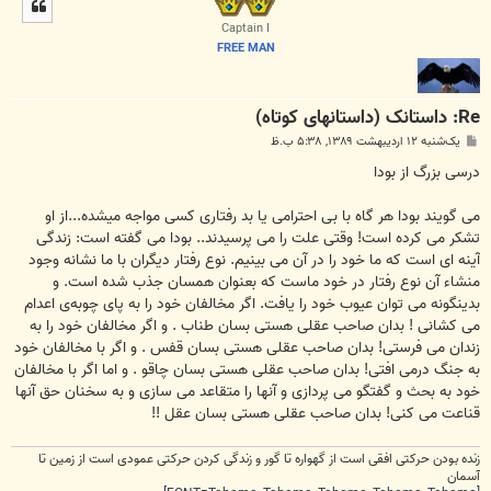
ل
ا
Captain I
FREE MAN
Re: داستانک (داستانهای کوتاه)
پ
یک‌شنبه ۱۲ اردیبهشت ۱۳۸۹, ۵:۳۸ ب.ظ
س
ت
درسی بزرگ از بودا
می گويند بودا هر گاه با بی احترامی يا بد رفتاری کسی مواجه ميشده...از او
تشکر می کرده است! وقتی علت را می پرسيدند.. بودا می گفته است: زندگی
آينه ای است که ما خود را در آن می بينيم. نوع رفتار ديگران با ما نشانه وجود
منشاء آن نوع رفتار در خود ماست که بعنوان همسان جذب شده است. و
بدینگونه می توان عیوب خود را یافت. اگر مخالفان خود را به‌ پای چوبه‌ی اعدام
می کشانی ! بدان‌ صاحب عقلی هستی بسان طناب . و اگر مخالفان خود را به‌
زندان می فرستی! بدان صاحب عقلی هستی بسان قفس . و اگر با مخالفان خود
به‌ جنگ درمی افتی! بدان صاحب عقلی هستی بسان چاقو . و اما اگر با مخالفان
خود به‌ بحث و گفتگو می پردازی و آنها را متقاعد می سازی و به‌ سخنان حق آنها
قناعت می کنی! بدان صاحب عقلی هستی‌ بسان عقل !!
زنده بودن حرکتی افقی است از گهواره تا گور و زندگی کردن حرکتی عمودی است از زمین تا
آسمان