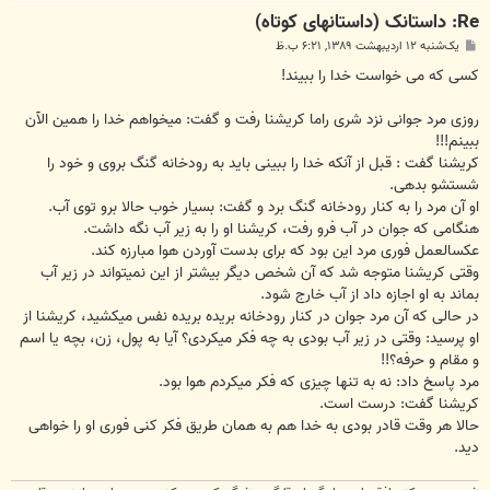
Re: داستانک (داستانهای کوتاه)
پ
یک‌شنبه ۱۲ اردیبهشت ۱۳۸۹, ۶:۲۱ ب.ظ
س
ت
کسی که می خواست خدا را ببیند!
روزی مرد جوانی نزد شری راما کریشنا رفت و گفت: میخواهم خدا را همین الآن
ببینم!!!
کریشنا گفت : قبل از آنکه خدا را ببینی باید به رودخانه گنگ بروی و خود را
شستشو بدهی.
او آن مرد را به کنار رودخانه گنگ برد و گفت: بسیار خوب حالا برو توی آب.
هنگامی که جوان در آب فرو رفت، کریشنا او را به زیر آب نگه داشت.
عکسالعمل فوری مرد این بود که برای بدست آوردن هوا مبارزه کند.
وقتی کریشنا متوجه شد که آن شخص دیگر بیشتر از این نمیتواند در زیر آب
بماند به او اجازه داد از آب خارج شود.
در حالی که آن مرد جوان در کنار رودخانه بریده بریده نفس میکشید، کریشنا از
او پرسید: وقتی در زیر آب بودی به چه فکر میکردی؟ آیا به پول، زن، بچه یا اسم
و مقام و حرفه؟!!
مرد پاسخ داد: نه به تنها چیزی که فکر میکردم هوا بود.
کریشنا گفت: درست است.
حالا هر وقت قادر بودی به خدا هم به همان طریق فکر کنی فوری او را خواهی
دید.