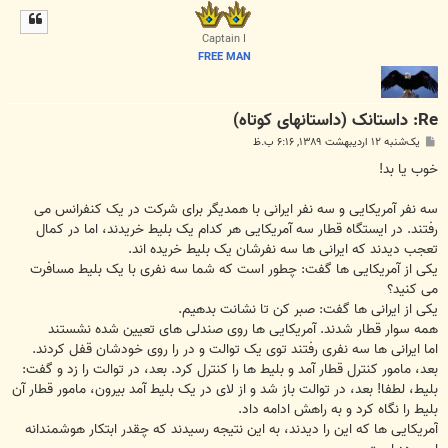
ل
ا
Captain I
FREE MAN
Re: داستانک (داستانهای کوتاه)
پ
یک‌شنبه ۱۲ اردیبهشت ۱۳۸۹, ۶:۱۶ ب.ظ
س
ت
خوب یا بد!
سه نفر آمریکایی و سه نفر ایرانی با همدیگر برای شرکت در یک کنفرانس می
رفتند. در ایستگاه قطار سه آمریکایی هر کدام یک بلیط خریدند، اما در کمال
تعجب دیدند که ایرانی ها سه نفرشان یک بلیط خریده اند.
یکی از آمریکایی ها گفت: چطور است که شما سه نفری با یک بلیط مسافرت
می کنید؟
یکی از ایرانی ها گفت: صبر کن تا نشانت بدهیم.
همه سوار قطار شدند. آمریکایی ها روی صندلی های تعیین شده نشستند
اما ایرانی ها سه نفری رفتند توی یک توالت و در را روی خودشان قفل کردند.
بعد، مامور کنترل قطار آمد و بلیط ها را کنترل کرد. بعد، در توالت را زد و گفت:
بلیط، لطفا! بعد، در توالت باز شد و از لای در یک بلیط آمد بیرون، مامور قطار آن
بلیط را نگاه کرد و به راهش ادامه داد.
آمریکایی ها که این را دیدند، به این نتیجه رسیدند که چقدر ابتکار هوشمندانه