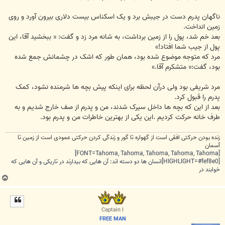
ناگهان پدرم دست در جیبش برد و یک اسکناس بیست دلاری بیرون آورد و روی
زمین انداخت.
بعد خم شد، پول را از زمین برداشت، به شانه مرد زد و گفت: « ببخشید آقا، این
پول از جیب شما افتاد!»
مرد که متوجه موضوع شده بود، همان طور که اشک در چشمانش جمع شده
بود، گفت:« متشکرم آقا.»
مرد شریفی بود ولی درآن لحظه برای اینکه پیش بچه ها شرمنده نشود، کمک
پدرم را قبول کرد.
بعد از این که بچه ها داخل سیرک شدند، من و پدرم از صف خارج شدیم و به
طرف خانه حرکت کردیم .این یکی از بهترین خاطرات من و پدرم بود.
زنده بودن حرکتی افقی است از گهواره تا گور و زندگی کردن حرکتی عمودی است از زمین تا
آسمان
[FONT=Tahoma, Tahoma, Tahoma, Tahoma, Tahoma]
[HIGHLIGHT=#fef8e0]انسان ها دو دسته اند: آن هایی که بیدارند در تاریکی و آن هایی که
خوابند در
ب
ا
ل
ا
Captain I
FREE MAN