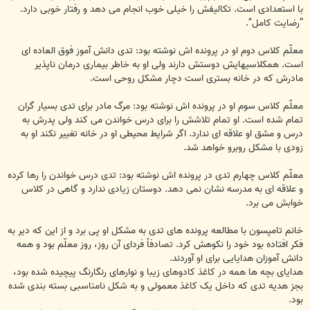
با استعدادى است. تکالیفش را خیلى خوب انجام می دهد و رفتار خوبى دارد.
“رضایت کامل”.
معلّم کلاس دوم او در پرونده اش نوشته بود: تدى دانش آموز فوق العاده اى
است. همکلاسیهایش دوستش دارند ولى او به خاطر بیمارى درمان ناپذیر
مادرش که در خانه بسترى است دچار مشکل روحى است.
معلّم کلاس سوم او در پرونده اش نوشته بود: مرگ مادر براى تدى بسیار گران
تمام شده است. او تمام تلاشش را براى درس خواندن می کند ولى پدرش به
درس و مشق او علاقه اى ندارد. اگر شرایط محیطى او در خانه تغییر نکند او به
زودى با مشکل روبرو خواهد شد.
معلّم کلاس چهارم تدى در پرونده اش نوشته بود: تدى درس خواندن را رها کرده
و علاقه اى به مدرسه نشان نمی دهد. دوستان زیادى ندارد و گاهى در کلاس
خوابش می برد.
خانم تامپسون با مطالعه پرونده هاى تدى به مشکل او پى برد و از این که دیر به
فکر افتاده بود خود را نکوهش کرد. تصادفاً فرداى آن روز، روز معلّم بود و همه
دانش آموزان هدایایى براى او آوردند.
هدایاى بچه ها همه در کاغذ کادوهاى زیبا و نوارهاى رنگارنگ پیچیده شده بود،
بجز هدیه تدى که داخل یک کاغذ معمولى و به شکل نامناسبى بسته بندى شده
بود.