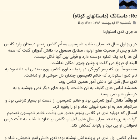
Re: داستانک (داستانهای کوتاه)
پ
یک‌شنبه ۱۲ اردیبهشت ۱۳۸۹, ۱۲:۰۰ ق.ظ
س
ت
ماجرای تدی استوارد!
در روز اول سال تحصیلى، خانم تامپسون معلّم کلاس پنجم دبستان وارد کلاس
شد و پس از صحبت هاى اولیه، مطابق معمول به دانش آموزان گفت که همه
آن ها را به یک اندازه دوست دارد و فرقى بین آنها قائل نیست.
البته او دروغ می گفت و چنین چیزى امکان نداشت.
مخصوصاً این که پسر کوچکى در ردیف جلوى کلاس روى صندلى لم داده بود به
نام تدى استودارد که خانم تامپسون چندان دل خوشى از او نداشت.
تدى سال قبل نیز دانش آموز همین کلاس بود.
همیشه لباس هاى کثیف به تن داشت، با بچه هاى دیگر نمی جوشید و به
درسش هم نمی رسید.
او واقعاً دانش آموز نامرتبى بود و خانم تامپسون از دست او بسیار ناراضى بود و
سرانجام هم به او نمره قبولى نداد و او را رفوزه کرد.
امسال که دوباره تدى در کلاس پنجم حضور می یافت، خانم تامپسون تصمیم
گرفت به پرونده تحصیلى سال هاى قبل او نگاهى بیاندازد تا شاید به علّت درس
نخواندن او پی ببرد و بتواند کمکش کند.
معلّم کلاس اول تدى در پرونده اش نوشته بود: تدى دانش آموز باهوش، شاد و