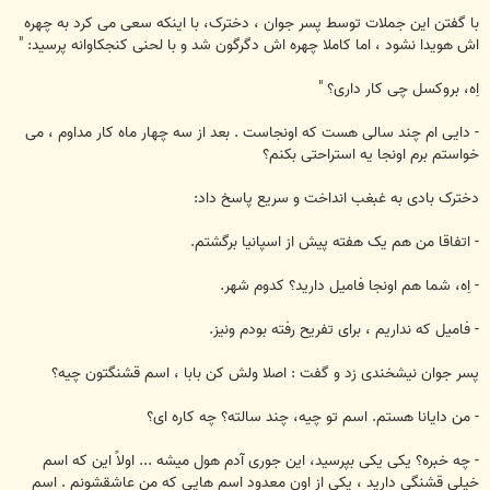
با گفتن این جملات توسط پسر جوان ، دخترک، با اینکه سعی می کرد به چهره
اش هویدا نشود ، اما کاملا چهره اش دگرگون شد و با لحنی کنجکاوانه پرسید: "
اِه، بروکسل چی کار داری؟ "
- دایی ام چند سالی هست که اونجاست . بعد از سه چهار ماه کار مداوم ، می
خواستم برم اونجا یه استراحتی بکنم؟
دخترک بادی به غبغب انداخت و سریع پاسخ داد:
- اتفاقا من هم یک هفته پیش از اسپانیا برگشتم.
- اِه، شما هم اونجا فامیل دارید؟ کدوم شهر.
- فامیل که نداریم ، برای تفریح رفته بودم ونیز.
پسر جوان نیشخندی زد و گفت : اصلا ولش کن بابا ، اسم قشنگتون چیه؟
- من دایانا هستم. اسم تو چیه، چند سالته؟ چه کاره ای؟
- چه خبره؟ یکی یکی بپرسید، این جوری آدم هول میشه ... اولاً این که اسم
خیلی قشنگی دارید ، یکی از اون معدود اسم هایی که من عاشقشونم . اسم