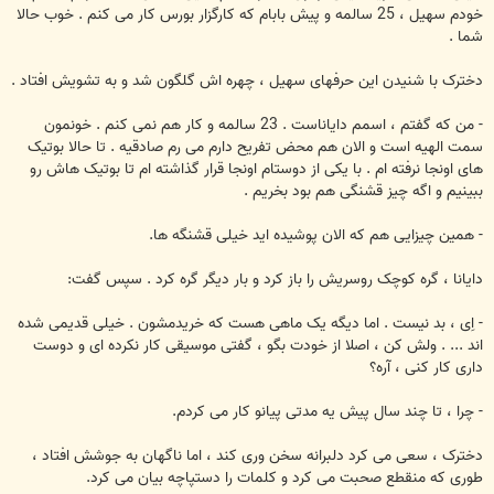
خودم سهیل ، 25 سالمه و پیش بابام که کارگزار بورس کار می کنم . خوب حالا
شما .
دخترک با شنیدن این حرفهای سهیل ، چهره اش گلگون شد و به تشویش افتاد .
- من که گفتم ، اسمم دایاناست . 23 سالمه و کار هم نمی کنم . خونمون
سمت الهیه است و الان هم محض تفریح دارم می رم صادقیه . تا حالا بوتیک
های اونجا نرفته ام . با یکی از دوستام اونجا قرار گذاشته ام تا بوتیک هاش رو
ببینیم و اگه چیز قشنگی هم بود بخریم .
- همین چیزایی هم که الان پوشیده اید خیلی قشنگه ها.
دایانا ، گره کوچک روسریش را باز کرد و بار دیگر گره کرد . سپس گفت:
- اِی ، بد نیست . اما دیگه یک ماهی هست که خریدمشون . خیلی قدیمی شده
اند ... . ولش کن ، اصلا از خودت بگو ، گفتی موسیقی کار نکرده ای و دوست
داری کار کنی ، آره؟
- چرا ، تا چند سال پیش یه مدتی پیانو کار می کردم.
دخترک ، سعی می کرد دلبرانه سخن وری کند ، اما ناگهان به جوشش افتاد ،
طوری که منقطع صحبت می کرد و کلمات را دستپاچه بیان می کرد.