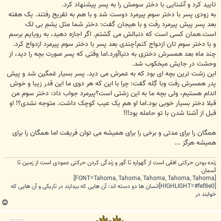
تایید کرد و آشنایی با دختر سومش را به پسر پیشنهاد کرد.
به زودی پسر با دختر سوم پیرمرد دوست شد و با هم به تفریح رفتند. یک هفته
بعد پسر پیش پیرمرد رفت و با هیجان گفت: دختر شما مثل یشمِ بی لک
است.همان کسی است که دنبالش می گشتم. اگر اجازه دهید، به رویایم برسم
و با دختر سوم تان ازدواج کنم!چندی بعد پسر با دختر سوم پیرمرد ازدواج کرد.
چند ماه بعد همسرش دختری به دنیاآورد.اما وقتی که پسر صورت بچه را دید، از
وحشت در جایش میخکوب شد.
این زشت ترین بچه ای بود که به عمرش می دید. پسر بسیار غمگین شد و پیش
پدر همسرش رفت وبا گِله گفت: چرا با این که هر دوی ما این قدر زیبا و خوش
اندام هستیم، ولی بچه ما به این زشتی است؟پیرمرد جواب داد: دختر سوم من
قبلا دختر بسیار خوبی بود.اما او هم یک عیب کوچک داشت. متوجه نشدی؟! او
قبل از آشنا شدن با تو حامله بود!!!
همگان را برای مدتی و برخی را برای همیشه می توان فریفت اما همگان را برای
همیشه هرگز ...
زنده بودن حرکتی افقی است از گهواره تا گور و زندگی کردن حرکتی عمودی است از زمین تا
آسمان
[FONT=Tahoma, Tahoma, Tahoma, Tahoma, Tahoma]
[HIGHLIGHT=#fef8e0]انسان ها دو دسته اند: آن هایی که بیدارند در تاریکی و آن هایی که
خوابند در
ب
ا