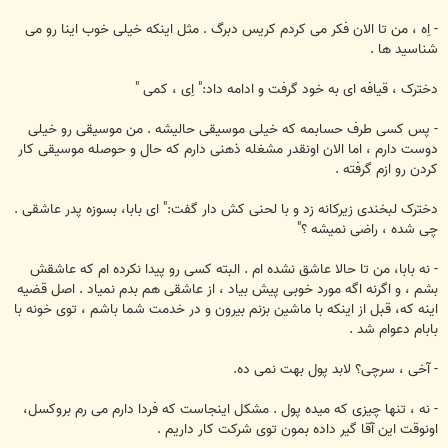
- اِه ، من تا الان فکر می کردم کریس دبرگ . مثل اینکه خیلی خوب اینا رو می
شناسید ها .
دخترک ، قیافه ای به خود گرفت و ادامه داد:" اِی ، کمی "
- پس کسی طرف حسابمه که خیلی موسیقی حالیشه . من موسیقی رو خیلی
دوست دارم ، اما الان اونقدر مشغله ذهنی دارم که حال و حوصله موسیقی کار
کردن رو ازم گرفته .
دخترک لبخندی زیرکانه زد و با لحنی کش دار گفت:" ای بابا، بسوزه پدر عاشقی .
چی شده ، راضی نمیشه ؟"
- نه بابا، من تا حالا عاشق نشده ام . البته کسی رو پیدا نکرده ام که عاشقش
بشم ، و اگرنه اگه مورد خوبی پیش بیاد ، از عاشقی هم بدم نمیاد . اصل قضیه
اینه که، قبل از اینکه با ماشین بزنم بیرون و در خدمت شما باشم ، توی خونه با
بابام دعوام شد .
- آخی ، سرچی؟ لابد پول بهت نمی ده.
- نه ، تنها چیزی که میده پول . مشکل اینجاست که فردا دارم می رم بروکسل،
اونوقت این آقا گیر داده بمون توی شرکت کار داریم .