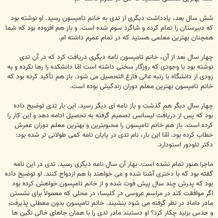
شش سال بعد، یادداشت دیگرى از تدى به خانم تامپسون رسید. او نوشته بود
که دبیرستان را تمام کرده و شاگرد سوم شده است. و باز هم افزوده بود که شما
همچنان بهترین معلمى هستید که در تمام عمرم داشته ام.
چهار سال بعد از آن، خانم تامپسون نامه دیگرى دریافت کرد که در آن تدى
نوشته بود با وجودى که روزگار سختى داشته است امّا دانشکده را رها نکرده و به
زودى از دانشگاه با رتبه عالى فارغ التحصیل می شود. باز هم تأکید کرده بود که
خانم تامپسون بهترین معلم دوران زندگیش بوده است.
چهار سال دیگر هم گذشت و باز نامه اى دیگر رسید. این بار تدى توضیح داده
بود که پس از دریافت لیسانس تصمیم گرفته به تحصیل ادامه دهد و این کار را
کرده است. باز هم خانم تامپسون را محبوبترین و بهترین معلم دوران عمرش
خطاب کرده بود. امّا این بار، نام تدى در پایان نامه کمى طولانی تر شده بود:
دکتر تئودور استودارد.
ماجرا هنوز تمام نشده است. بهار آن سال نامه دیگرى رسید. تدى در این نامه
گفته بود که با دخترى آشنا شده و می خواهند با هم ازدواج کنند. او توضیح داده
بود که پدرش چند سال پیش فوت شده و از خانم تامپسون خواهش کرده بود
اگر موافقت کند در مراسم عروسى در کلیسا، در محلى که معمولاً براى نشستن
مادر داماد در نظر گرفته می شود بنشیند. خانم تامپسون بدون معطلى پذیرفت
و حدس بزنید چکار کرد؟ او دستبند مادر تدى را با همان جاهاى خالى نگین ها