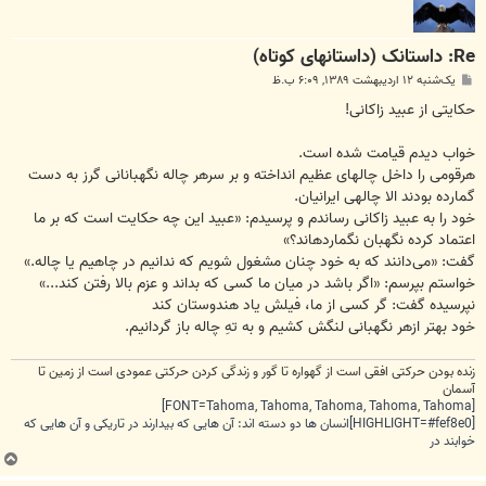
Re: داستانک (داستانهای کوتاه)
پ
یک‌شنبه ۱۲ اردیبهشت ۱۳۸۹, ۶:۰۹ ب.ظ
س
ت
حکایتی از عبید زاکانی!
خواب دیدم قیامت شده است.
هرقومی را داخل چاله‏ای عظیم انداخته و بر سرهر چاله نگهبانانی گرز به دست
گمارده بودند الا چاله‏ی ایرانیان.
خود را به عبید زاکانی رساندم و پرسیدم: «عبید این چه حکایت است که بر ما
اعتماد کرده نگهبان نگمارده‏اند؟»
گفت: «می‌دانند که به خود چنان مشغول شویم که ندانیم در چاهیم یا چاله.»
خواستم بپرسم: «اگر باشد در میان ما کسی که بداند و عزم بالا رفتن کند...»
نپرسیده گفت: گر کسی از ما، فیلش یاد هندوستان کند
خود بهتر ازهر نگهبانی لنگش کشیم و به تهِ چاله باز گردانیم.
زنده بودن حرکتی افقی است از گهواره تا گور و زندگی کردن حرکتی عمودی است از زمین تا
آسمان
[FONT=Tahoma, Tahoma, Tahoma, Tahoma, Tahoma]
[HIGHLIGHT=#fef8e0]انسان ها دو دسته اند: آن هایی که بیدارند در تاریکی و آن هایی که
خوابند در
ب
ا