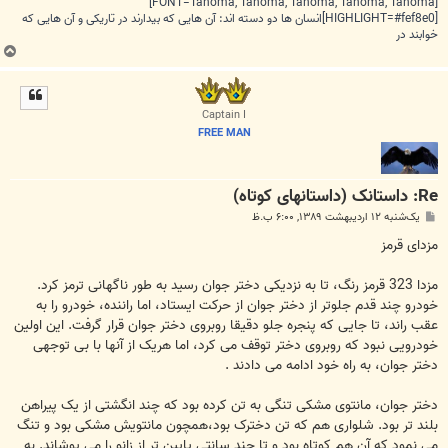
[FONT=Tahoma, Tahoma, Tahoma, Tahoma, Tahoma]
[HIGHLIGHT=#fef8e0]انسان ها دو دسته اند: آن هایی که بیدارند در تاریکی و آن هایی که
خوابند در
ب
ا
ل
ا
Captain I
FREE MAN
Re: داستانک (داستانهای کوتاه)
پ
یک‌شنبه ۱۲ اردیبهشت ۱۳۸۹, ۶:۰۰ ب.ظ
س
ت
مزدای قرمز
مزدا 323 قرمز رنگ، تا به نزدیکی دختر جوان رسید به طور ناگهانی ترمز کرد.
خودرو چند قدم جلوتر از دختر جوان از حرکت ایستاد، اما راننده، خودرو را به
عقب راند، تا جایی که پنجره جلو دقیقا روبروی دختر جوان قرار گرفت. این اولین
خودرویی نبود که روبروی دختر توقف می کرد، اما هریک از آنها با بی توجهی
دختر جوان، به راه خود ادامه می دادند .
دختر جوان، مانتوی مشکی تنگی به تن کرده بود که چند انگشتی از یک پیراهن
بلند تر بود. شلواری هم که تن دخترک بود،همچون مانتویش مشکی بود و تنگ
می نمود که آن هم کوتاه بود و تا چند سانتی پایین تر از زانو را می پوشاند. به