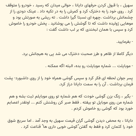
سهیل ، با قبول کردن حرفهای دایانا ، حوالی میدان که رسید ، خودرو را متوقف
کرد . روی خود را به دخترک کرد و کمرش را به در تکیه داد . عینک دودی را از
چشمانش برداشت .چهره ای نسبتا گیرا داشت . ته ریشی به صورتش بود و
موهایی ژولیده داشت که تا گوشش را می پوشانید . پخش خودرو را خاموش
کرد و سپس با همان لبخندی که بر لب داشت گفت :
- بفرمایید.
دیگر کاملا از ظاهر و طرز صحبت دخترک می شد پی به هیجانش برد.
- موبایلت ... شماره موبایلت رو بده، البته اگه ممکنه .
پسر جوان لحظه ای فکر کرد و سپس گوشی همراه خود را از روی داشبورد- پشت
فرمان برداشت . آن را به سمت دایانا دراز کرد.
- بگیر ، زنگ بزن گوشی خودت که هم شماره تو روی موبایلم ثبت بشه و هم
شماره من روی موبایل تو بیفته . فقط صبر کن روشنش کنم ... اونقدر اعصابم
خورد بود که گوشی رو خاموش کردم .
دایانا ، به محض دیدن گوشی گران قیمت سهیل به وجد آمد . اما سریع شوق
خود را کتمان کرد و فقط به گفتن"کوشی خوبی داری ها" قناعت کرد .