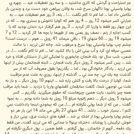
جز استراحت و گردش كه كاري نداشتيد … و سه روز تعطيلات عيد ... چهره ي
يوليا واسيلي يونا ناگهان سرخ شد، به والان پيراهن خود دست برد و چندين بار
تكانش داد اما … اما لام تا كام نگفت ...! ــ بله، 3 روز هم تعطيلات عيد … به
عبارتي كسر ميشود 12 روز … 4 روز هم كه كوليا ناخوش و بستري بود … كه در
اين چهار روز فقط با واريا كار كرديد … 3 روز هم گرفتار درد دندان بوديد كه با
كسب اجازه از زنم ، نصف روز يعني بعد از ظهرها با بچه ها كار كرديد … 12 و 7
ميشود 19 روز … 60 منهاي 19 ، باقي ميماند 41 روبل … هوم … درست است؟
چشم چپ يوليا واسيلي يونا سرخ و مرطوب شد. چانه اش لرزيد ، با حالت
عصبي سرفه اي كرد و آب بيني اش را بالا كشيد. اما … لام تا كام نگفت ...!ــ در
ضمن، شب سال نو، يك فنجان چايخوري با نعلبكي اش از دستتان افتاد و خرد
شد … پس كسر ميشود 2 روبل ديگر بابت فنجان … البته فنجانمان بيش از اينها
مي ارزيد ــ يادگار خانوادگي بود ــ اما … بگذريم! بقول معروف: آب كه از سر
گذشت چه يك ني، چه صد ني … گذشته از اينها، روزي به علت عدم مراقبت
شما، كوليا از درخت بالا رفت و كتش پاره شد … اينهم 10 روبل ديگر … و باز به
علت بي توجهي شما، كلفت سابقمان كفشهاي واريا را دزديد … شما بايد مراقب
همه چيز باشيد، بابت همين چيزهاست كه حقوق ميگيريد. بگذريم … كسر
ميشود 5 روبل ديگر … دهم ژانويه مبلغ 10 روبل به شما داده بودم ... به نجوا
گفت: ــ من كه از شما پولي نگرفته ام ...!ــ من كه بيخودي اينجا يادداشت نمي
كنم ! ــ بسيار خوب … باشد. ــ 41 منهاي 27 باقي مي ماند 14 اين بار هر دو
چشم يوليا واسيلي يونا از اشك پر شد … قطره هاي درشت عرق، بيني دراز و
خوش تركيبش را پوشاند. دخترك بينوا! با صدايي كه مي لرزيد گفت:ــ من فقط
يك دفعه ــ آنهم از خانمتان ــ پول گرفتم … فقط همين … پول ديگري نگرفته ام