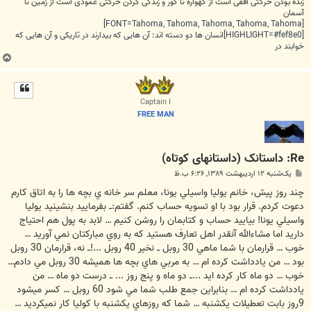
زنده بودن حرکتی افقی است از گهواره تا گور و زندگی کردن حرکتی عمودی است از زمین تا
آسمان
[FONT=Tahoma, Tahoma, Tahoma, Tahoma, Tahoma]
[HIGHLIGHT=#fef8e0]انسان ها دو دسته اند: آن هایی که بیدارند در تاریکی و آن هایی که
خوابند در
ب
ا
ل
ا
Captain I
FREE MAN
Re: داستانک (داستانهای کوتاه)
پ
یک‌شنبه ۱۲ اردیبهشت ۱۳۸۹, ۶:۲۶ ب.ظ
س
ت
چند روز پيش، خانم يوليا واسيلي يونا، معلم سر خانه ي بچه ها را به اتاق كارم
دعوت كردم. قرار بود با او تسويه حساب كنم. گفتم:ــ بفرماييد بنشينيد يوليا
واسيلي يونا! بياييد حساب و كتابمان را روشن كنيم … لابد به پول هم احتياج
داريد اما مشاءالله آنقدر اهل تعارف هستيد كه به روي مباركتان نمي آوريد …
خوب … قرارمان با شما ماهي 30 روبل ــ نخير 40 روبل ...!ــ نه، قرارمان 30 روبل
بود … من يادداشت كرده ام … به مربي هاي بچه ها هميشه 30 روبل مي دادم…
خوب … دو ماه كار كرده ايد ...ــ دو ماه و پنج روز ... ــ درست دو ماه … من
يادداشت كرده ام … بنابراين جمع طلب شما مي شود 60 روبل … كسر ميشود
9روز بابت تعطيلات يكشنبه … شما كه روزهاي يكشنبه با كوليا كار نميكرديد …