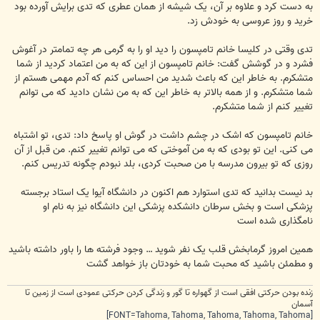
به دست کرد و علاوه بر آن، یک شیشه از همان عطرى که تدى برایش آورده بود
خرید و روز عروسى به خودش زد.
تدى وقتى در کلیسا خانم تامپسون را دید او را به گرمى هر چه تمامتر در آغوش
فشرد و در گوشش گفت: خانم تامپسون از این که به من اعتماد کردید از شما
متشکرم. به خاطر این که باعث شدید من احساس کنم که آدم مهمى هستم از
شما متشکرم. و از همه بالاتر به خاطر این که به من نشان دادید که می توانم
تغییر کنم از شما متشکرم.
خانم تامپسون که اشک در چشم داشت در گوش او پاسخ داد: تدى، تو اشتباه
می کنى. این تو بودى که به من آموختى که می توانم تغییر کنم. من قبل از آن
روزى که تو بیرون مدرسه با من صحبت کردى، بلد نبودم چگونه تدریس کنم.
بد نیست بدانید که تدى استوارد هم اکنون در دانشگاه آیوا یک استاد برجسته
پزشکى است و بخش سرطان دانشکده پزشکى این دانشگاه نیز به نام او
نامگذارى شده است
همین امروز گرمابخش قلب یک نفر شوید … وجود فرشته ها را باور داشته باشید
و مطمئن باشید که محبت شما به خودتان باز خواهد گشت
زنده بودن حرکتی افقی است از گهواره تا گور و زندگی کردن حرکتی عمودی است از زمین تا
آسمان
[FONT=Tahoma, Tahoma, Tahoma, Tahoma, Tahoma]