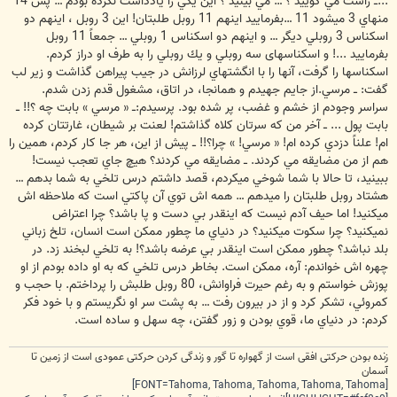
...ــ راست مي گوييد ؟ … مي بينيد ؟ اين يكي را يادداشت نكرده بودم … پس 14
منهاي 3 ميشود 11 …بفرماييد اينهم 11 روبل طلبتان! اين 3 روبل ، اينهم دو
اسكناس 3 روبلي ديگر … و اينهم دو اسكناس 1 روبلي … جمعاً 11 روبل
بفرماييد ...! و اسكناسهای سه روبلي و يك روبلي را به طرف او دراز كردم.
اسكناسها را گرفت، آنها را با انگشتهاي لرزانش در جيب پيراهن گذاشت و زير لب
گفت: ــ مرسي.از جايم جهيدم و همانجا، در اتاق، مشغول قدم زدن شدم.
سراسر وجودم از خشم و غضب، پر شده بود. پرسيدم:ــ « مرسي » بابت چه ؟!! ــ
بابت پول ... ــ آخر من كه سرتان كلاه گذاشتم! لعنت بر شيطان، غارتتان كرده
ام! علناً دزدي كرده ام! « مرسي! » چرا؟!! ــ پيش از اين، هر جا كار كردم، همين را
هم از من مضايقه مي كردند. ــ مضايقه مي كردند؟ هيچ جاي تعجب نيست!
ببينيد، تا حالا با شما شوخي ميكردم، قصد داشتم درس تلخي به شما بدهم …
هشتاد روبل طلبتان را ميدهم … همه اش توي آن پاكتي است كه ملاحظه اش
ميكنيد! اما حيف آدم نيست كه اينقدر بي دست و پا باشد؟ چرا اعتراض
نميكنيد؟ چرا سكوت ميكنيد؟ در دنياي ما چطور ممكن است انسان، تلخ زباني
بلد نباشد؟ چطور ممكن است اينقدر بي عرضه باشد؟! به تلخي لبخند زد. در
چهره اش خواندم: آره، ممكن است. بخاطر درس تلخي كه به او داده بودم از او
پوزش خواستم و به رغم حيرت فراوانش، 80 روبل طلبش را پرداختم. با حجب و
كمروئي، تشكر كرد و از در بيرون رفت … به پشت سر او نگريستم و با خود فكر
كردم: در دنياي ما، قوي بودن و زور گفتن، چه سهل و ساده است.
زنده بودن حرکتی افقی است از گهواره تا گور و زندگی کردن حرکتی عمودی است از زمین تا
آسمان
[FONT=Tahoma, Tahoma, Tahoma, Tahoma, Tahoma]