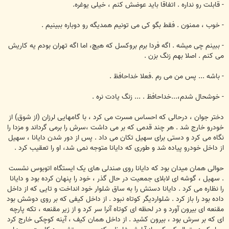
- قابلت رو نداره . اتفاقا باید عوضش کنم ، خیلی یوغره.
- خوب ، ممنون . فقط بگو کی می تونیم همدیگه رو دوباره ببینیم .
- ببینم چی میشه . اگه فردا برم بروکسل که هیچ، اما اگه تهران بودم یه کاریش
می کنم . اصلا بهم زنگ بزن .
- باشه ... پس من می رم .فعلا خداحافظ .
- خوشحال شدم،...خداحافظ . ... زنگ یادت نره .
دختر جوان ، درحالی که احساس مسرت می کرد ، با گامهایی لرزان (از شوق) از
خودرو خارج شد . هر چند قدمی که بر می داشت ،سرش را برمی گرداند و مزدا را
نگاه می کرد و دستی برای سهیل تکان می داد . پس از دور شدن دایانا ، سهیل
از داخل خودرو پیاده شد و طوری که دایانا متوجه نمی شد، او را تعقیب کرد .
حوالی همان میدان بود که دایانا روی صندلی های یک ایستگاه اتوبوس نشست
. سهیل ، گوشه ای لابلای جمعیت در حال گذر ، خود را پنهان کرده بود و دایانا
را نظاره می کرد . دایانا دستش را به ساق شلوار خود انداخت و تایی که از داخل
داده بود را باز کرد . شلواردیگر کوتاه نبود . از داخل کیفی که بر روی دوشش بود
مقنعه ای بیرون آورد و در لحظه ای کوتاه آنرا سر کرد و از زیر مقنعه ، تکه پارچه
ای که بر سرش بود ، بیرون کشید . از داخل همان کیف ، آینه کوچکی خارج کرد