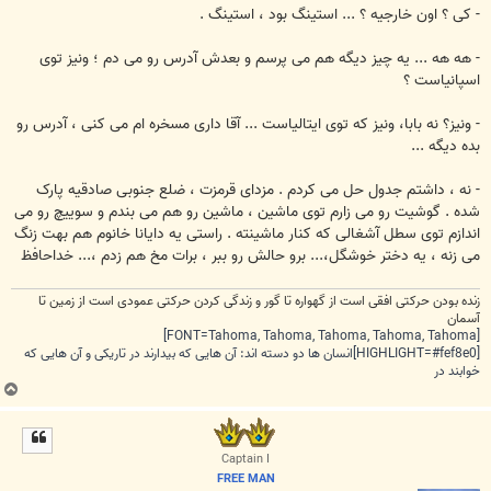
- کی ؟ اون خارجیه ؟ ... استینگ بود ، استینگ .
- هه هه ... یه چیز دیگه هم می پرسم و بعدش آدرس رو می دم ؛ ونیز توی
اسپانیاست ؟
- ونیز؟ نه بابا، ونیز که توی ایتالیاست ... آقا داری مسخره ام می کنی ، آدرس رو
بده دیگه ...
- نه ، داشتم جدول حل می کردم . مزدای قرمزت ، ضلع جنوبی صادقیه پارک
شده . گوشیت رو می زارم توی ماشین ، ماشین رو هم می بندم و سوییچ رو می
اندازم توی سطل آشغالی که کنار ماشینته . راستی یه دایانا خانوم هم بهت زنگ
می زنه ، یه دختر خوشگل،... برو حالش رو ببر ، برات مخ هم زدم ،... خداحافظ
زنده بودن حرکتی افقی است از گهواره تا گور و زندگی کردن حرکتی عمودی است از زمین تا
آسمان
[FONT=Tahoma, Tahoma, Tahoma, Tahoma, Tahoma]
[HIGHLIGHT=#fef8e0]انسان ها دو دسته اند: آن هایی که بیدارند در تاریکی و آن هایی که
خوابند در
ب
ا
ل
ا
Captain I
FREE MAN