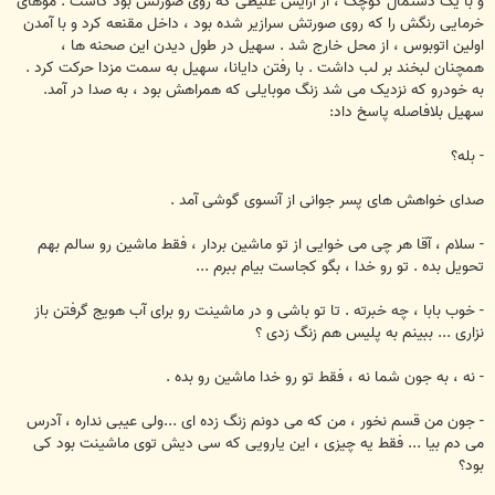
و با یک دستمال کوچک ، از آرایش غلیظی که روی صورتش بود کاست . موهای
خرمایی رنگش را که روی صورتش سرازیر شده بود ، داخل مقنعه کرد و با آمدن
اولین اتوبوس ، از محل خارج شد . سهیل در طول دیدن این صحنه ها ،
همچنان لبخند بر لب داشت . با رفتن دایانا، سهیل به سمت مزدا حرکت کرد .
به خودرو که نزدیک می شد زنگ موبایلی که همراهش بود ، به صدا در آمد.
سهیل بلافاصله پاسخ داد:
- بله؟
صدای خواهش های پسر جوانی از آنسوی گوشی آمد .
- سلام ، آقا هر چی می خوایی از تو ماشین بردار ، فقط ماشین رو سالم بهم
تحویل بده . تو رو خدا ، بگو کجاست بیام ببرم ...
- خوب بابا ، چه خبرته . تا تو باشی و در ماشینت رو برای آب هویج گرفتن باز
نزاری ... ببینم به پلیس هم زنگ زدی ؟
- نه ، به جون شما نه ، فقط تو رو خدا ماشین رو بده .
- جون من قسم نخور ، من که می دونم زنگ زده ای ...ولی عیبی نداره ، آدرس
می دم بیا ... فقط یه چیزی ، این یارویی که سی دیش توی ماشینت بود کی
بود؟