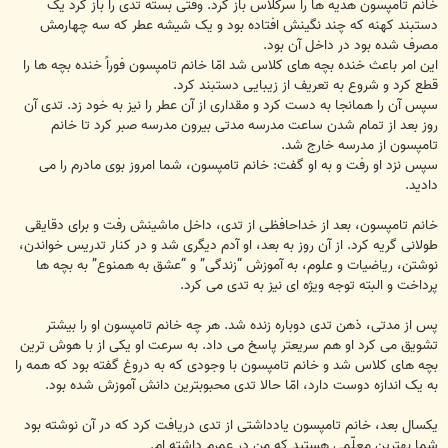
خانم تامپسون هدیه ها را سرکلاس باز کرد. وقتى بسته تدى را باز کرد یک
دستبند کهنه که چند نگینش افتاده بود و یک شیشه عطر که سه چهارمش
مصرف شده بود در داخل آن بود.
این امر باعث خنده بچه هاى کلاس شد امّا خانم تامپسون فوراً خنده بچه ها را
قطع کرد و شروع به تعریف از زیبایى دستبند کرد.
سپس آن را همانجا به دست کرد و مقدارى از آن عطر را نیز به خود زد. تدى آن
روز بعد از تمام شدن ساعت مدرسه مدتى بیرون مدرسه صبر کرد تا خانم
تامپسون از مدرسه خارج شد.
سپس نزد او رفت و به او گفت: خانم تامپسون، شما امروز بوى مادرم را می
دادید.
خانم تامپسون، بعد از خداحافظى از تدى، داخل ماشینش رفت و براى دقایقى
طولانى گریه کرد. از آن روز به بعد، او آدم دیگرى شد و در کنار تدریس خواندن،
نوشتن، ریاضیات و علوم، به آموزش “زندگی” و “عشق به همنوع” به بچه ها
پرداخت و البته توجه ویژه اى نیز به تدى می کرد.
پس از مدتى، ذهن تدى دوباره زنده شد. هر چه خانم تامپسون او را بیشتر
تشویق می کرد او هم سریعتر پاسخ می داد. به سرعت او یکى از با هوش ترین
بچه هاى کلاس شد و خانم تامپسون با وجودى که به دروغ گفته بود که همه را
به یک اندازه دوست دارد، امّا حالا تدى محبوبترین دانش آموزش شده بود.
یکسال بعد، خانم تامپسون یادداشتى از تدى دریافت کرد که در آن نوشته بود
شما بهترین معلّمى هستید که من در عمرم داشته ام.