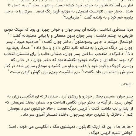
نظر می آمد که شلوار به خودی خود کوتاه نیست و انتهای ساق آن به داخل تا
شده . دختر جوان نتوانست اهمیتی به مزدای قرمز رنگ ندهد . سرش را به داخل
پنجره خم کرد و به راننده گفت :" بفرمایید؟" .
مزدا مسافری نداشت . راننده آن پسر جوان و خوش چهره ای بود که عینک دودی
ظریفی به چشم داشت . پسر جوان بدون معطلی و با بیانی محترمانه گفت : "
خوشحال میشم تا جایی برسونمتون". دختر جوان گفت : " صادقیه میرما". پسر
جوان بی درنگ سرش را به نشانه تائید تکان داد و پاسخ داد : " حتماً، بفرمایید
بالا ". دخترک با متعجب ساختن پسر جوان، صندلی عقب را برای نشستن انتخاب
کرد .چند لحظه ای از حرکت خودرو نگذشته بود که دختر جوان ، در حالی که
روسری کوچک و قرمز خود را عقب و جلو می کشید و موهای سرازیر شده در کنار
صورتش را نظم می داد ،گفت :" توی ماشینت چیزی برای گوش کردن نیست "
- البته .
پسر جوان ،سپس پخش خودرو را روشن کرد . صدای ترانه ای انگلیسی زبان به
گوش رسید . از آینه به دختر جوان نگاهی انداخت و با همان لبخند ضریفش که
از ابتدا بر لب داشت گفت :"کریس دبرگ هست ، حالا خوشتون نمیاد عوضش
کنم ". دخترک با شنیدن حرف پسرجوان ،خنده تمسخر آمیزی سر داد .
- ها ها ها ، این که اریک کلاپتون . نمیشنوی مگه ، انگلیسی می خونه . اصلا
کجاش شبیه کریس دبرگ .