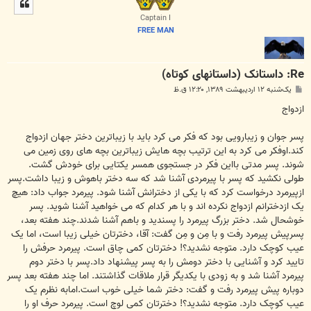
ل
ا
Captain I
FREE MAN
Re: داستانک (داستانهای کوتاه)
پ
یک‌شنبه ۱۲ اردیبهشت ۱۳۸۹, ۱۲:۲۰ ق.ظ
س
ت
ازدواج
پسر جوان و زیبارویی بود که فکر می کرد باید با زیباترین دختر جهان ازدواج
کند.اوفکر می کرد به این ترتیب بچه هایش زیباترین بچه های روی زمین می
شوند. پسر مدتی بااین فکر در جستجوی همسر یکتایی برای خودش گشت.
طولی نکشید که پسر با پیرمردی آشنا شد که سه دختر باهوش و زیبا داشت.پسر
ازپیرمرد درخواست کرد که با یکی از دخترانش آشنا شود. پیرمرد جواب داد: هیچ
یک ازدخترانم ازدواج نکرده اند و با هر کدام که می خواهید آشنا شوید. پسر
خوشحال شد. دختر بزرگ پیرمرد را پسندید و باهم آشنا شدند.چند هفته بعد،
پسرپیش پیرمرد رفت و با مِن و مِن گفت: آقا، دخترتان خیلی زیبا است، اما یک
عیب کوچک دارد. متوجه نشدید؟! دخترتان کمی چاق است. پیرمرد حرفش را
تایید کرد و آشنایی با دختر دومش را به پسر پیشنهاد داد.پسر با دختر دوم
پیرمرد آشنا شد و به زودی با یکدیگر قرار ملاقات گذاشتند. اما چند هفته بعد پسر
دوباره پیش پیرمرد رفت و گفت: دختر شما خیلی خوب است.امابه نظرم یک
عیب کوچک دارد. متوجه نشدید؟! دخترتان کمی لوچ است. پیرمرد حرف او را