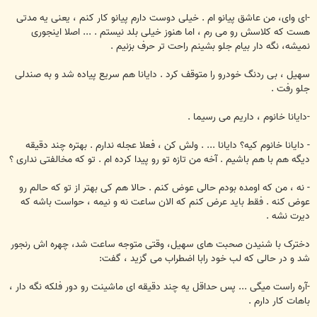
-ای وای، من عاشق پیانو ام . خیلی دوست دارم پیانو کار کنم ، یعنی یه مدتی
هست که کلاسش رو می رم ، اما هنوز خیلی بلد نیستم . ... اصلا اینجوری
نمیشه، نگه دار بیام جلو بشینم راحت تر حرف بزنیم .
سهیل ، بی ردنگ خودرو را متوقف کرد . دایانا هم سریع پیاده شد و به صندلی
جلو رفت .
-دایانا خانوم ، داریم می رسیما .
- دایانا خانوم کیه؟ دایانا ... . ولش کن ، فعلا عجله ندارم . بهتره چند دقیقه
دیگه هم با هم باشیم . آخه من تازه تو رو پیدا کرده ام . تو که مخالفتی نداری ؟
- نه ، من که اومده بودم حالی عوض کنم . حالا هم کی بهتر از تو که حالم رو
عوض کنه . فقط باید عرض کنم که الان ساعت نه و نیمه ، حواست باشه که
دیرت نشه .
دخترک با شنیدن صحبت های سهیل، وقتی متوجه ساعت شد، چهره اش رنجور
شد و در حالی که لب خود رابا اضطراب می گزید ، گفت:
-آره راست میگی ... پس حداقل یه چند دقیقه ای ماشینت رو دور فلکه نگه دار ،
باهات کار دارم .