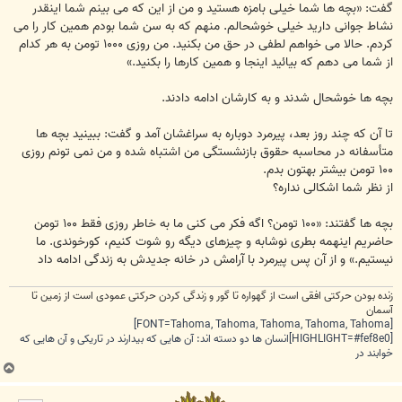
گفت: «بچه ها شما خیلی بامزه هستید و من از این که می بینم شما اینقدر
نشاط جوانی دارید خیلی خوشحالم. منهم که به سن شما بودم همین کار را می
کردم. حالا می خواهم لطفی در حق من بکنید. من روزی ۱۰۰۰ تومن به هر کدام
از شما می دهم که بیائید اینجا و همین کارها را بکنید.»
بچه ها خوشحال شدند و به کارشان ادامه دادند.
تا آن که چند روز بعد، پیرمرد دوباره به سراغشان آمد و گفت: ببینید بچه ها
متأسفانه در محاسبه حقوق بازنشستگی من اشتباه شده و من نمی تونم روزی
۱۰۰ تومن بیشتر بهتون بدم.
از نظر شما اشکالی نداره؟
بچه ها گفتند: «۱۰۰ تومن؟ اگه فکر می کنی ما به خاطر روزی فقط ۱۰۰ تومن
حاضریم اینهمه بطری نوشابه و چیزهای دیگه رو شوت کنیم، کورخوندی. ما
نیستیم.» و از آن پس پیرمرد با آرامش در خانه جدیدش به زندگی ادامه داد
زنده بودن حرکتی افقی است از گهواره تا گور و زندگی کردن حرکتی عمودی است از زمین تا
آسمان
[FONT=Tahoma, Tahoma, Tahoma, Tahoma, Tahoma]
[HIGHLIGHT=#fef8e0]انسان ها دو دسته اند: آن هایی که بیدارند در تاریکی و آن هایی که
خوابند در
ب
ا