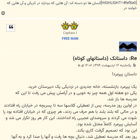
[HIGHLIGHT=#fef8e0]انسان ها دو دسته اند: آن هایی که بیدارند در تاریکی و آن هایی که
خوابند در
ب
ا
ل
ا
Captain I
FREE MAN
Re: داستانک (داستانهای کوتاه)
پ
یک‌شنبه ۱۲ اردیبهشت ۱۳۸۹, ۱۲:۰۶ ق.ظ
س
ت
داستان پیرمرد!
یک پیرمرد بازنشسته، خانه جدیدی در نزدیکی یک دبیرستان خرید.
یکی دو هفته اول همه چیز به خوبی و در آرامش پیش می رفت تا این که
مدرسه ها باز شد.
در اولین روز مدرسه، پس از تعطیلی کلاسها سه تا پسربچه در خیابان راه افتادند
و در حالی که بلند بلند با هم حرف می زدند، هر چیزی که در خیابان افتاده بود را
شوت می کردند و سروصداى عجیبی راه انداختند. این کار هر روز تکرار می شد و
آسایش پیرمرد کاملاً مختل شده بود.
این بود که تصمیم گرفت کاری بکند.
روز بعد که مدرسه تعطیل شد، دنبال بچه ها رفت و آنها را صدا کرد و به آنها