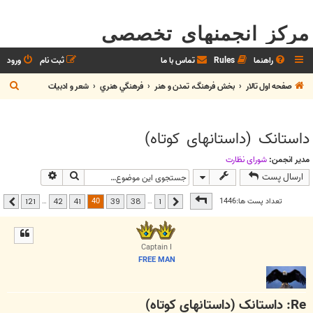
مرکز انجمنهای تخصصی
راهنما
Rules
تماس با ما
ثبت نام
ورود
ج
صفحه اول تالار
بخش فرهنگ، تمدن و هنر
فرهنگي هنري
شعر و ادبيات
س
ت
داستانک (داستانهای کوتاه)
ج
و
مدیر انجمن:
شوراي نظارت
جستجو
جستجوی پیشر
ارسال پست
صفحه
40
از
121
40
تعداد پست ها:1446
…
…
121
42
41
39
38
1
قبلی
بعدی
Captain I
FREE MAN
Re: داستانک (داستانهای کوتاه)