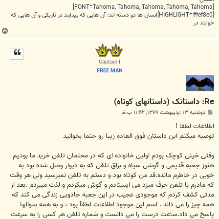
[FONT=Tahoma, Tahoma, Tahoma, Tahoma, Tahoma]
[HIGHLIGHT=#fef8e0]انسان ها دو دسته اند: آن هایی که بیدارند در تاریکی و آن هایی که
خوابند در
ب
ا
ل
ا
Captain I
FREE MAN
Re: داستانک (داستانهای کوتاه)
پ
دوشنبه ۱۳ اردیبهشت ۱۳۸۹, ۱۱:۴۲ ب.ظ
س
ت
اطلاعات لطفا !
توصیه میکنم این داستان فوق العاده زیبا رو حتما بخوانید
وقتی خیلی کوچک بودم اولین خانواده ای که در محلمان تلفن خرید ما بودیم
هنوز جعبه قدیمی و گوشی سیاه و براق تلفن که به دیوار وصل شده بود به
خوبی در خاطرم مانده.قد من کوتاه بود و دستم به تلفن نمیرسید ولی هر وقت
که مادرم با تلفن حرف میزد می ایستادم و گوش میکردم و لذت میبردم .بعد از
مدتی کشف کردم که موجودی عجیب در این جعبه جادویی زندگی می کند که
همه چیز را می داند . اسم این موجود اطلاعات لطفآ بود ، و به همه سوالها
پاسخ می داد.ساعت درست را می دانست و شماره تلفن هر کسی را به سرعت