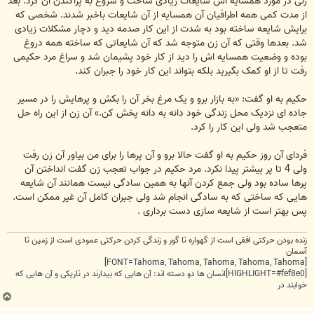
زنی در مورد همسایه اش شایعات زیادی ساخت و شروع به پراکندن آن کرد. بعد
از مدت کمی همه اطرافیان آن همسایه از آن شایعات باخبر شدند. شخصی که
برایش شایعه ساخته بود به شدت از این کار صدمه دید و دچار مشکلات زیادی
شد. بعدها وقتی که آن زن متوجه شد که آن شایعاتی که ساخته همه دروغ
بوده و وضعیت همسایه اش را دید از کار خود پشیمان شد و سراغ مرد حکیمی
رفت تا از او کمک بگیرید بلکه بتواند این کار خود را جبران کند.
حکیم به او گفت: «به بازار برو و یک مرغ بخر آن را بکش و پرهایش را در مسیر
جاده ای نزدیک محل زندگی خود دانه به دانه پخش کن.» آن زن از این راه حل
متعجب شد ولی این کار را کرد.
فردای آن روز حکیم به او گفت حالا برو و آن پرها را برای من بیاور آن زن رفت
ولی 4 تا پر بیشتر پیدا نکرد. مرد حکیم در جواب تعجب زن گفت انداختن آن
پرها ساده بود ولی جمع کردن آنها به همین سادگی نیست همانند آن شایعه
هایی که ساختی که به سادگی انجام شد ولی جبران کامل آن غیر ممکن است.
پس بهتر است از شایعه سازی دست برداری .
زنده بودن حرکتی افقی است از گهواره تا گور و زندگی کردن حرکتی عمودی است از زمین تا
آسمان
[FONT=Tahoma, Tahoma, Tahoma, Tahoma, Tahoma]
[HIGHLIGHT=#fef8e0]انسان ها دو دسته اند: آن هایی که بیدارند در تاریکی و آن هایی که
خوابند در
ب
ا