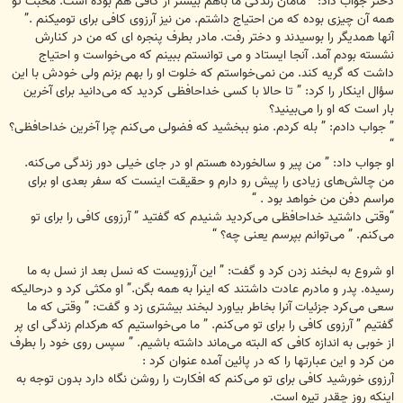
دختر جواب داد: ” مامان زندگی ما باهم بیشتر از کافی هم بوده است. محبت تو
همه آن چیزی بوده که من احتیاج داشتم. من نیز آرزوی کافی برای تومیکنم .”
آنها همدیگر را بوسیدند و دختر رفت. مادر بطرف پنجره ای که من در کنارش
نشسته بودم آمد. آنجا ایستاد و می توانستم ببینم که می‌خواست و احتیاج
داشت که گریه کند. من نمی‌خواستم که خلوت او را بهم بزنم ولی خودش با این
سؤال اینکار را کرد: ” تا حالا با کسی خداحافظی کردید که می‌دانید برای آخرین
بار است که او را می‌بینید؟
” جواب دادم: ” بله کردم. منو ببخشید که فضولی می‌کنم چرا آخرین خداحافظی؟
“
او جواب داد: ” من پیر و سالخورده هستم او در جای خیلی دور زندگی می‌کنه.
من چالش‌های زیادی را پیش رو دارم و حقیقت اینست که سفر بعدی او برای
مراسم دفن من خواهد بود . “
“وقتی داشتید خداحافظی می‌کردید شنیدم که گفتید ” آرزوی کافی را برای تو
می‌کنم. ” می‌توانم بپرسم یعنی چه؟ “
او شروع به لبخند زدن کرد و گفت: ” این آرزویست که نسل بعد از نسل به ما
رسیده. پدر و مادرم عادت داشتند که اینرا به همه بگن.” او مکثی کرد و درحالیکه
سعی می‌کرد جزئیات آنرا بخاطر بیاورد لبخند بیشتری زد و گفت: ” وقتی که ما
گفتیم ” آرزوی کافی را برای تو می‌کنم. ” ما می‌خواستیم که هرکدام زندگی ای پر
از خوبی به اندازه کافی که البته می‌ماند داشته باشیم. ” سپس روی خود را بطرف
من کرد و این عبارتها را که در پائین آمده عنوان کرد :
آرزوی خورشید کافی برای تو می‌کنم که افکارت را روشن نگاه دارد بدون توجه به
اینکه روز چقدر تیره است.