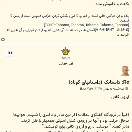
نگفت و خاموش ماند.
زنده بودن حرکتی افقی است از گهواره تا گور و زندگی کردن حرکتی عمودی است از زمین تا
آسمان
[FONT=Tahoma, Tahoma, Tahoma, Tahoma, Tahoma]
[HIGHLIGHT=#fef8e0]انسان ها دو دسته اند: آن هایی که بیدارند در تاریکی و آن هایی که
خوابند در
ب
ا
ل
ا
Major
امیر جمالی
Re: داستانک (داستانهای کوتاه)
پ
سه‌شنبه ۵ بهمن ۱۳۸۹, ۷:۴۷ ب.ظ
س
ت
آرزوی کافی
اخیراً در فرودگاه گفتگوی لحظات آخر بین مادر و دختری را شنیدم. هواپیما
درحال حرکت بود و آنها در ورودی کنترل امنیتی همدیگر را بغل کردند.
مادر گفت: ” دوستت دارم و آرزوی کافی برای تومیکنم.”