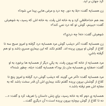
گرد جهان بر آيد.
زن همسايه گفت: «بلا به دور. چه درد و مرض هايي پيدا مي شود!»
بعد هم خداحافظي كرد و به خانه اش رفت. به خانه اش كه رسيد، به شوهرش
گفت: «ببينم، گوش تو كه درد نمي كند؟»
شوهرش گفت: «نه! چه دردي؟»
زن همسايه گفت: آخر ديشب گوش مرد همسايه درد گرفته و امروز صبح سه تا
كلاغ از گوش او بيرون پريده اند. گفتم نكند كه اين بيماري مسري باشد و تو هم
گرفته باشي.
مرد همسايه از خانه كه بيرون رفت. به يكي ديگر از همسايه ها برخورد به او
گفت: «مغازه ي همسايه مان باز بود؟» همسايه گفت: «بله، چطور شده؟»
مرد همسايه گفت: «آخر مي گويند كه ديشب گوش درد گرفته و امروز پنج تا
كلاغ از گوشش بيرون پريده گفتم نكند بيماري اش آن قدر سخت باشد كه به
مغازه اش هم نرفته باشد.»
همسايه ي دوم كه به خانه رسيد، براي زنش داستان را تعريف كرد و گفت: «...
ده تا كلاغ از گوش بيچاره بيرون پريده است.» آن ديگري گفت...