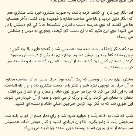
مرد طبق معمول جواب داد: «خوب است. ممنونم.»
اما انگار چيز تازه اي كشف كرده باشد، به صورت مشتري خيره شد. مشتري هم
كه انگار دليل ترديد و ناراحتي صاحب مغازه را فهميده بود، گفت: «آخر همسايه
ها مي گفتند كه توي مدرسه دست دخترتان شكسته! حالا كي گچ دستش را باز
مي كنيد؟ توي اين فكرم كه با آن دست گچ گرفته، چطوري به درس و مشقش
مي رسد!»
مرد كه ديگر واقعًا ناراحت شده بود، عصباني شد و گفت: «اي بابا! چه گچي؛
چيزي نشده كه! چند روز پيش دخترم موقع بازي به يكي از دوستانش برخورد
كرده و دستش كمي درد گرفته بعد از آن به سلامتي برگشته خانه و نشسته سر
درس و مشقش.»
مشتري براي نجات از وضعي كه پيش آمده بود، حرف هايي زد كه صاحب مغازه
به آن حرف ها توجهي نكرد شير و شكر را به دست مشتري داد و او را راه انداخت.
اما به اين فكر مي كرد كه چرا هر خبري توي خانه و مغازه ي او اتفاق مي افتد،
دهان به دهان مي گردد. بزرگ و بزرگ تر مي شود و همه از آن خبردار مي شوند.
اين طوري شد كه به فكر پيدا كردن خبرچين اصلي افتاد و نقشه اي كشيد.
شب كه شد، به خانه رفت و خوابيد صبح شد و براي نماز صبح از خواب بلند شد.
سرخوش رفت تا وضو بگيرد، ناگهان فريادي كشيد و كنار حوض افتاد. همسرش
سراسيمه از اتاق بيرون آمد و پرسيد: «چي شده؛ چرا فرياد مي زني؟»