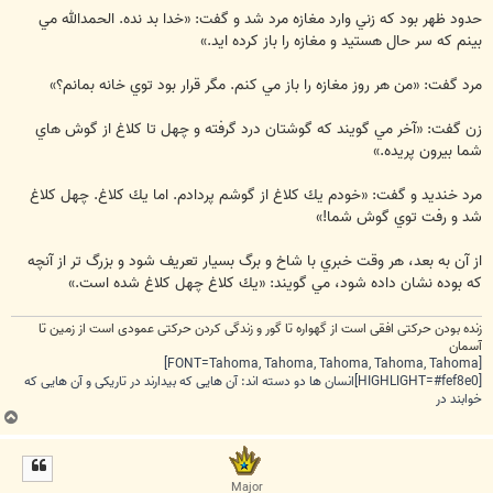
حدود ظهر بود كه زني وارد مغازه مرد شد و گفت: «خدا بد نده. الحمدالله مي
بينم كه سر حال هستيد و مغازه را باز كرده ايد.»
مرد گفت: «من هر روز مغازه را باز مي كنم. مگر قرار بود توي خانه بمانم؟»
زن گفت: «آخر مي گويند كه گوشتان درد گرفته و چهل تا كلاغ از گوش هاي
شما بيرون پريده.»
مرد خنديد و گفت: «خودم يك كلاغ از گوشم پردادم. اما يك كلاغ. چهل كلاغ
شد و رفت توي گوش شما!»
از آن به بعد، هر وقت خبري با شاخ و برگ بسيار تعريف شود و بزرگ تر از آنچه
كه بوده نشان داده شود، مي گويند: «يك كلاغ چهل كلاغ شده است.»
زنده بودن حرکتی افقی است از گهواره تا گور و زندگی کردن حرکتی عمودی است از زمین تا
آسمان
[FONT=Tahoma, Tahoma, Tahoma, Tahoma, Tahoma]
[HIGHLIGHT=#fef8e0]انسان ها دو دسته اند: آن هایی که بیدارند در تاریکی و آن هایی که
خوابند در
ب
ا
ل
ا
Major