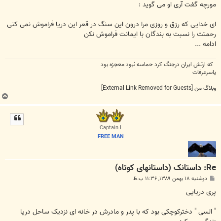
مورچه گفت آری او می گوید :
ای خدایی که رزق و روزی مرا درون این سنگ در قعر این دریا فراموش نمی کنی
رحمتت را نسبت به بندگان با ایمانت فراموش نکن
ادامه ...
که ارتش ایران درجنگ کرد حماسه نبود معجزه بود
یاسرعرفات
وبلاگ من
[External Link Removed for Guests]
ب
ا
ل
ا
Captain I
FREE MAN
Re: داستانک (داستانهای کوتاه)
پ
دوشنبه ۱۸ بهمن ۱۳۸۹, ۱۱:۳۶ ب.ظ
س
ت
پری دریایی
" السی " دخترکوچکی بود که با پدر و مادرش در خانه ای نزدیک ساحل دریا