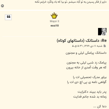
دارم از فکر رسیدن به تو آباد میشم ،تو بیا که باد ولگرد خرابم نکنه
ب
ا
ل
ا
Major II
essi10
Re: داستانک (داستانهای کوتاه)
پ
شنبه ۱۱ دی ۱۳۸۹, ۵:۳۱ ق.ظ
س
ت
داستانک پیامکی لیلی و مجنون
پیامک زد شبی لیلی به مجنون
که هر وقت آمدی از خانه بیرون
بیاور مدرک تحصیلی ات را
گواهی نامه ی پی اچ دی ات را
پدر باید ببیند دکترایت
زمانه بد شده جانم فدایت
دعا کن ...