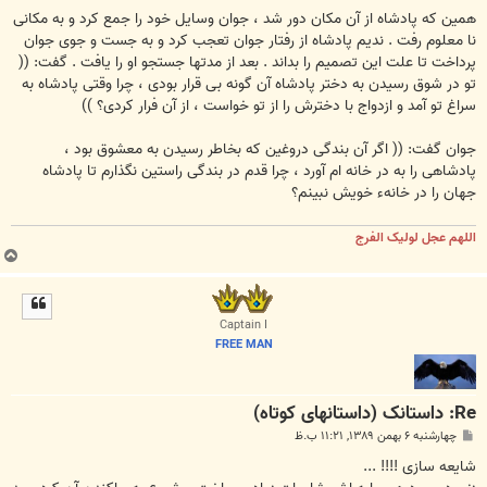
همین که پادشاه از آن مکان دور شد ، جوان وسایل خود را جمع کرد و به مکانی
نا معلوم رفت . ندیم پادشاه از رفتار جوان تعجب کرد و به جست و جوی جوان
پرداخت تا علت این تصمیم را بداند . بعد از مدتها جستجو او را یافت . گفت: ((
تو در شوق رسیدن به دختر پادشاه آن گونه بی قرار بودی ، چرا وقتی پادشاه به
سراغ تو آمد و ازدواج با دخترش را از تو خواست ، از آن فرار کردی؟ ))
جوان گفت: (( اگر آن بندگی دروغین که بخاطر رسیدن به معشوق بود ،
پادشاهی را به در خانه ام آورد ، چرا قدم در بندگی راستین نگذارم تا پادشاه
جهان را در خانهء خویش نبینم؟
اللهم عجل لولیک الفرج
ب
ا
ل
ا
Captain I
FREE MAN
Re: داستانک (داستانهای کوتاه)
پ
چهارشنبه ۶ بهمن ۱۳۸۹, ۱۱:۲۱ ب.ظ
س
ت
شایعه سازی !!!! ...