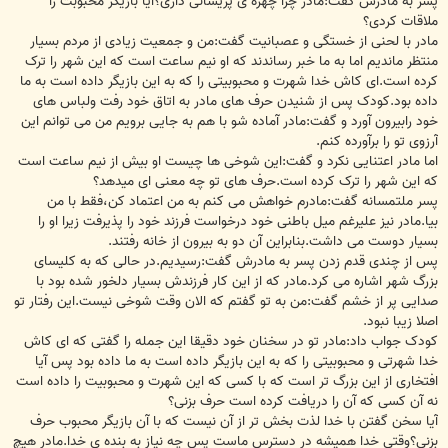
پسر به مادرش گفت:مادر چرا چهره ی پریشانی داری؟آیا بازیگر محبوبت را
ملاقات کردی؟
مادر با لحنی از خستگی و عصبانیت گفت:من و جمعیت زیادی از مردم بسیار
منتظر ماندیم اما به ما خبر رساندند که او نیم ساعت است که این شهر را ترک
کرده است.ای کاش خدا شهرت و محبوبیتی را که به این بازیگر داده است به ما
داده بود.کودک پس از شنیدن حرف های مادر به اتاق خود رفت ولباس های
خود رابیرون آورد و گفت:مادر آماده شو با هم به جایی برویم من می توانم این
آرزوی تو را برآورده کنم.
اما مادر اعتنایی نکرد و گفت:این شوخی ها چیست او بیش از نیم ساعت است
که این شهر را ترک کرده است.حرف های تو چه معنی ای میدهد؟
پسر ملتمسانه گفت:مادرم خواهش می کنم به من اعتماد کن،فقط با من
بیا.مادر نیز علیرغم میل باطنی خود درخواست فرزند خود را پذیرفت زیرا او را
بسیار دوست می داشت.بنابراین آن دو به بیرون از خانه رفتند.
پس از چندی قدم زدن پسر به مادرش گفت:رسیدیم.در حالی که به کلیسای
بزرگ شهر اشاره می کرد.مادر که از این کار فرزندش بسیار دلخور شده بود با
صدایی پر از خشم گفت:من به تو گفتم که الان وقت شوخی نیست.این رفتار تو
اصلا زیبا نبود.
کودک جواب داد:مادر تو در سخنان خود دقیقا این جمله را گفتی که ای کاش
خدا شهرتی و محبوبیتی را که به این بازیگر داده است به ما داده بود پس آیا
افتخاری از این بزرگ تر است که با کسی که این شهرت و محبوبیت را داده است
نه آن کسی که آن را دریافت کرده است حرف بزنی؟
آیا سخن گفتن با خدا لذت بخش تر از آن نیست که با آن بازیگر محبوب حرف
بزنی؟وقتی خدا همیشه در دسترس ماست پس چه نیاز به بنده ی خدا.مادر هیچ