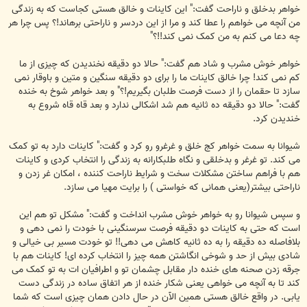
خواهر بدخلق و ناراحت گفت:" این کاینات و خالق هستی کجاست که به زندگی
من آنچه می خواهم را عطا کند و مرا از این دردسر و ناراحتی برهاند!؟ پس چرا هر
چه دعا می کنم به من کمک نمی کند!!؟"
خواهر خوش مشرب و شاد هم گفت:" حالا دو دقیقه نخندیدن که چیزی از ما
کم نمی کند! چرا خالق کاینات ما را برای دو دقیقه سنگین و متین و باوقار نمی
سازد تا حقمان را از دست فرصت طلبان بگیریم!؟" و بعد خواهر شوخ به خنده
گفت:" حالا دو دقیقه ده ثانیه هم شد اشکالی ندارد و بعد قاه قاه شروع به
خندیدن کرد.
شیوانا به سمت خواهر کج خلق و غرغرو رو کرد و گفت:" کاینات دارد به تو کمک
می کند. تو غرغر و بدخلقی و نگاه طلبکارانه به زندگی را انتخاب کردی و کاینات
هم با فراهم ساختن مشکلات سخت و شرایط ناراحت کننده ، امکان غر زدن و
ناراحتی بیشتر(یعنی همانی که خواستی ) را برایت مهیا می سازد.
و سپس شیوانا رو به خواهر خوش مشرب انداخت و گفت:" مشکل تو هم این
است که حتی به کاینات دو دقیقه فرصت سرسنگینی با خودت را نمی دهی و
بلافاصله ده دقیقه را به ده ثانیه کاهش می دهی!! تو خودت مسیر بی خیالی و
شادی بیش از حد و شوخی انگاشتن همه چیز را انتخاب کرده ای! کاینات هم با
جرقه زدن صحنه های خنده دار مقابل چشمان تو و اطرافیان ات به تو کمک می
کند تا به آنچه می خواهی یعنی شکار خنده از هر اتفاق ساده در زندگی دست
یابی. در واقع خالق هستی همین الآن در حال دادن همان چیزی است که شما