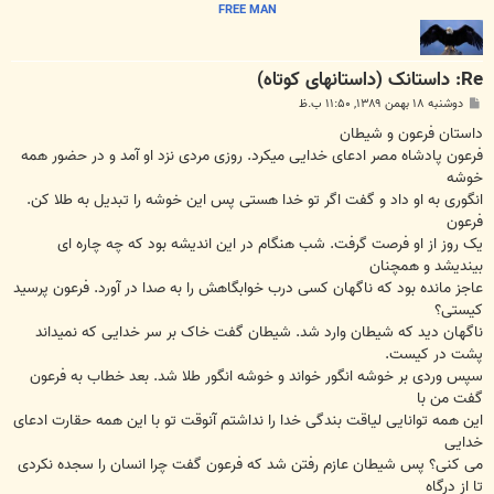
FREE MAN
Re: داستانک (داستانهای کوتاه)
پ
دوشنبه ۱۸ بهمن ۱۳۸۹, ۱۱:۵۰ ب.ظ
س
ت
داستان فرعون و شیطان
فرعون پادشاه مصر ادعای خدایی میکرد. روزی مردی نزد او آمد و در حضور همه
خوشه
انگوری به او داد و گفت اگر تو خدا هستی پس این خوشه را تبدیل به طلا کن.
فرعون
یک روز از او فرصت گرفت. شب هنگام در این اندیشه بود که چه چاره ای
بیندیشد و همچنان
عاجز مانده بود که ناگهان کسی درب خوابگاهش را به صدا در آورد. فرعون پرسید
کیستی؟
ناگهان دید که شیطان وارد شد. شیطان گفت خاک بر سر خدایی که نمیداند
پشت در کیست.
سپس وردی بر خوشه انگور خواند و خوشه انگور طلا شد. بعد خطاب به فرعون
گفت من با
این همه توانایی لیاقت بندگی خدا را نداشتم آنوقت تو با این همه حقارت ادعای
خدایی
می کنی؟ پس شیطان عازم رفتن شد که فرعون گفت چرا انسان را سجده نکردی
تا از درگاه