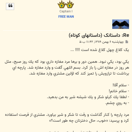
ل
ا
Captain I
FREE MAN
Re: داستانک (داستانهای کوتاه)
پ
چهارشنبه ۶ بهمن ۱۳۸۹, ۱۱:۴۲ ب.ظ
س
ت
یک کلاغ چهل کلاغ شده است !!!! ...
يكي بود، يكي نبود. همين دور و برها مرد مغازه داري بود كه يك روز صبح، مثل
هر روز در مغازه اش را باز كرد. بسم اللهي گفت و وارد مغازه شد. پارچه اي
برداشت تا ترازويش را تميز كند كه اوّلين مشتري وارد مغازه شد.
- سلام آقا!
- سلام خانم!
- لطفا يك كيلو شكر و يك شيشه شير به من بدهيد.
- به روي چشم.
مرد پارچه را كنار گذاشت و رفت تا شكر و شير بياورد. مشتري از فرصت استفاده
كرد و پرسيد: «خوب، حال دخترتان چه طور است؟»