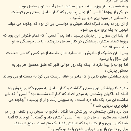
زندگی می کرد
و به همین خاطر روزی سه ، چهار ساعت داخل آب یا توی ساحل بود .
در یکی از روزها " السی " از زبان پیرمردی که کنار ساحل بستنی می فروخت
،داستانی در مورد پری دریایی شنید .
از آن روز به بعد دخترک تمام هوش و حواسش پی آن بود که چگونه می تواند
تبدیل به یک پری دریایی شود.
او ابتدا این سؤال را از پدرش پرسید ، اما پدر " السی " که تمام فکرش این بود که
روزها تعداد بیشتری پیراشکی در کنار ساحل بفروشد ، با بی حوصلگی به او
جواب سربالا داد .
پس از آن دخترک از مادرش ، همسایه ها و خلاصه از هر کسی که می شناخت
این سؤال را پرسید
اما جواب را پیدا نکرد تا اینکه یک روز حوالی ظهر که طبق معمول هر روز به
دستور پدرش ،
باید پیراشکی های داغی را که مادر در خانه درست می کرد به دست او می رساند
،
حدود ۲۰ پیراشکی توی سینی گذاشت و کنار ساحل به سوی دکه ی پدرش راه
افتاد که ناگهان چشمش به مردی افتاد که کنار آب نشسته بود " السی " که خبر
نداشت آن مرد یک دله دزد است ، به سویش رفت و از او پرسید : "چگونه می
توان پری دریایی شد ؟ "
مرد دزد وقتی چشمش به پیراشکی ها افتاد ، فکری به سرش زد و نقطه ای را در
فاصله صد متری - داخل دریا - به " السی " نشان داد و گفت : " تو باید تا آنجا
شنا کنان بروی و از کف دریا که عمقش فقط یک متر است ، پنج تا صدف
بیاوری تا من راز پری دریایی شدن را به تو بگویم . "