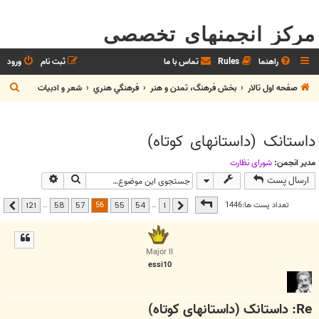
مرکز انجمنهای تخصصی
راهنما
Rules
تماس با ما
ثبت نام
ورود
ج
صفحه اول تالار
بخش فرهنگ، تمدن و هنر
فرهنگي هنري
شعر و ادبيات
س
ت
داستانک (داستانهای کوتاه)
ج
و
مدیر انجمن:
شوراي نظارت
جستجو
جستجوی پیشر
ارسال پست
صفحه
56
از
121
56
تعداد پست ها:1446
…
…
121
58
57
55
54
1
قبلی
بعدی
Major II
essi10
Re: داستانک (داستانهای کوتاه)