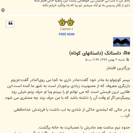
رحم کن تا شب بی جنبش بی حوصلگی پشت این پنجره خالی قابم نکنه
دارم از فکر رسیدن به تو آباد میشم ،تو بیا که باد ولگرد خرابم نکنه
ب
ا
ل
ا
Captain I
FREE MAN
Re: داستانک (داستانهای کوتاه)
پ
شنبه ۲ بهمن ۱۳۸۹, ۱۱:۴۶ ب.ظ
س
ت
بزرگترین افتخار
یپسر کوچولو به مادر خود گفت:مادر داری به کجا می روی؟مادر گفت:عزیزم
بازیگری معروف که از محبوبیت زیادی برخوردار است به شهر ما آمده است.این
طلایی ترین فرستی است که می توانم او را ببینم وبا او حرف بزنم،خیلی زود
برمیگردم.اگر او وقت آن را داشته باشد که با من حرف بزند چه محشری می شود.
و در حالی که لبخندی حاکی از شادی به لب داشت با فرزندش خداحافظی
کرد....
حدود نیم ساعت بعد مادرش با عصبانیت به خانه برگشت.