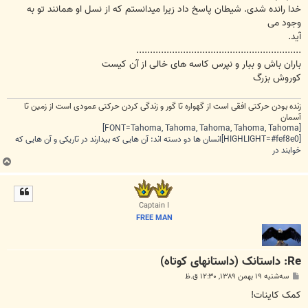
خدا رانده شدی. شیطان پاسخ داد زیرا میدانستم که از نسل او همانند تو به
وجود می
آید.
............................................................
باران باش و ببار و نپرس کاسه های خالی از آن کیست
کوروش بزرگ
زنده بودن حرکتی افقی است از گهواره تا گور و زندگی کردن حرکتی عمودی است از زمین تا
آسمان
[FONT=Tahoma, Tahoma, Tahoma, Tahoma, Tahoma]
[HIGHLIGHT=#fef8e0]انسان ها دو دسته اند: آن هایی که بیدارند در تاریکی و آن هایی که
خوابند در
ب
ا
ل
ا
Captain I
FREE MAN
Re: داستانک (داستانهای کوتاه)
پ
سه‌شنبه ۱۹ بهمن ۱۳۸۹, ۱۲:۳۰ ق.ظ
س
ت
کمک کاینات!