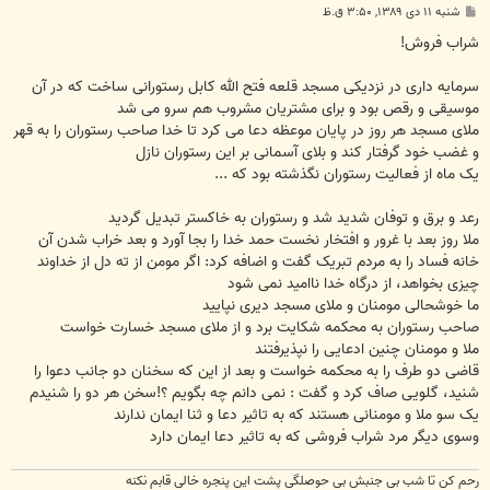
پ
شنبه ۱۱ دی ۱۳۸۹, ۳:۵۰ ق.ظ
س
ت
شراب فروش!
سرمایه داری در نزدیکی مسجد قلعه فتح الله کابل رستورانی ساخت که در آن
موسیقی و رقص بود و برای مشتریان مشروب هم سرو می شد
ملای مسجد هر روز در پایان موعظه دعا می کرد تا خدا صاحب رستوران را به قهر
و غضب خود گرفتار کند و بلای آسمانی بر این رستوران نازل
یک ماه از فعالیت رستوران نگذشته بود که ...
رعد و برق و توفان شدید شد و رستوران به خاکستر تبدیل گردید
ملا روز بعد با غرور و افتخار نخست حمد خدا را بجا آورد و بعد خراب شدن آن
خانه فساد را به مردم تبریک گفت و اضافه کرد: اگر مومن از ته دل از خداوند
چیزی بخواهد، از درگاه خدا ناامید نمی شود
ما خوشحالی مومنان و ملای مسجد دیری نپایید
صاحب رستوران به محکمه شکایت برد و از ملای مسجد خسارت خواست
ملا و مومنان چنین ادعایی را نپذیرفتند
قاضی دو طرف را به محکمه خواست و بعد از این که سخنان دو جانب دعوا را
شنید، گلویی صاف کرد و گفت : نمی دانم چه بگویم ؟!سخن هر دو را شنیدم
یک سو ملا و مومنانی هستند که به تاثیر دعا و ثنا ایمان ندارند
وسوی دیگر مرد شراب فروشی که به تاثیر دعا ایمان دارد
رحم کن تا شب بی جنبش بی حوصلگی پشت این پنجره خالی قابم نکنه