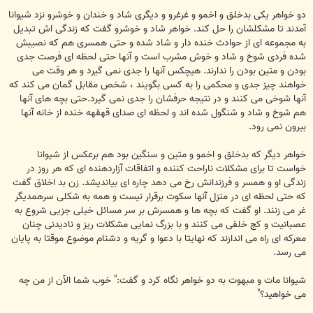
دو خواهر یکی بدخلق و اخمو و غرغرو و دیگری شاد و خندان و خوشرو نزد شیوانا
آمدند تا مشکلشان را حل کند. خواهر شاد و خوشرو گفت که زندگی اش تبدیل
به مجموعه ای از حوادث خنده دار و شاد شده و حتی همسری هم که نصیبش
شده فردی شوخ و شاد و خوش مشرب است و آنها حتی لحظه ای فرصت جدی
بودن و متین بودن را ندارند. هیچکس آنها را جدی نمی گیرد و هر وقت می
خواهند چیز جدی و محکمی را به کسی بگویند ، شخص مقابل گمان می کند که
آنها شوخی می کنند و در نتیجه حرفشان را جدی نمی گیرد.حتی بچه های آنها
هم شوخ و شاد و شنگول شده اند و لحظه ای صدای قهقهه خنده از خانه آنها
بیرون نمی رود.
خواهر دیگر که بدخلق و اخمو و متین و سنگین بود هم برعکس از شیوانا
خواست تا برای مشکلات ناراحت کننده و اتفاقات آزاردهنده ای که هر روز در
زندگی او و همسر و فرزندانش رخ می دهد چاره ای بیاندیشد. زن بد اخلاق گفت
که حتی لحظه ای در منزل آنها سکوت برقرار نیست و همه به شکلی سرهمدیگر
غر می زنند. او گفت که بچه ها و همسرش بر سر مسائل خیلی جزیی شروع به
عصبانیت و کج خلقی می کنند و با بزرگ نمایی مشکلات ریز و نادیدنی چنان
معرکه ای راه می اندازند که نهایتا با دعوا و گریه و دشنام موضوع موقتا به پایان
می رسد.
شیوانا مات و مبهوت به دو خواهر نگاه کرد و گفت:" خوب شما الآن از من چه
می خواهید؟"