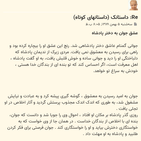
Re: داستانک (داستانهای کوتاه)
پ
سه‌شنبه ۵ بهمن ۱۳۸۹, ۸:۰۵ ب.ظ
س
ت
عشق جوان به دختر پادشاه
جوانی گمنام عاشق دختر پادشاهی شد. رنج این عشق او را بیچاره کرده بود و
راهی برای رسیدن به معشوق نمی یافت. مردی زیرک از ندیمان پادشاه که
دلباختگی او را دید و جوانی ساده و خوش قلبش یافت، به او گفت پادشاه ،
اهل معرفت است، اگر احساس کند که تو بنده ای از بندگان خدا هستی ،
خودش به سراغ تو خواهد.
جوان به امید رسیدن به معشوق ، گوشه گیری پیشه کرد و به عبادت و نیایش
مشغول شد، به طوری که اندک اندک مجذوب پرستش گردید و آثار اخلاص در او
تجلی یافت .
روزی گذر پادشاه بر مکان او افتاد ، احوال وی را جویا شد و دانست که جوان،
بنده ای با اخلاص از بندگان خداست . در همان جا از وی خواست که به
خواستگاری دخترش بیاید و او را خواستگاری کند . جوان فرصتی برای فکر کردن
طلبید و پادشاه به او مهلت داد .