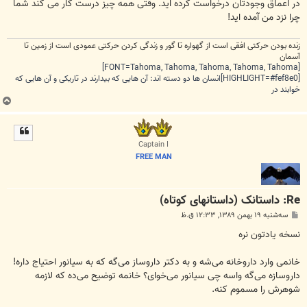
در اعماق وجودتان درخواست کرده اید. وقتی همه چیز درست کار می کند شما
چرا نزد من آمده اید!
زنده بودن حرکتی افقی است از گهواره تا گور و زندگی کردن حرکتی عمودی است از زمین تا
آسمان
[FONT=Tahoma, Tahoma, Tahoma, Tahoma, Tahoma]
[HIGHLIGHT=#fef8e0]انسان ها دو دسته اند: آن هایی که بیدارند در تاریکی و آن هایی که
خوابند در
ب
ا
ل
ا
Captain I
FREE MAN
Re: داستانک (داستانهای کوتاه)
پ
سه‌شنبه ۱۹ بهمن ۱۳۸۹, ۱۲:۳۳ ق.ظ
س
ت
نسخه یادتون نره
خانمی وارد داروخانه می‌شه و به دکتر داروساز می‌گه که به سیانور احتیاج داره!
داروسازه می‌گه واسه چی سیانور می‌‌خوای؟ خانمه توضیح می‌ده که لازمه
شوهرش را مسموم کنه.