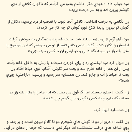
مرد جواب داد: «نديدي مگر؛ داشتم وضو مي گرفتم كه ناگهان كلاغي از توي
گوشم بيرون آمد و به سر درخت پريد.»
زن نگاهي به درخت انداخت. كلاغي آنجا نبود. با تعجب از مرد پرسيد: «كلاغ از
گوش تو بيرون پريد؛ كلاغ توي گوش تو چه كار مي كرده؟»
مرد، آرام آرام از روي زمين بلند شد. حالت افسرده و غمگيني به خودش گرفت.
لباسش را تكان داد و گفت: «نمي دانم فقط از تو مي خواهم كه اين موضوع را
مثل يك راز در سينه نگه داري و درباره ي آن با كسي حرف نزني.»
زن قبول كرد مرد لبخندي زد و براي خوردن صبحانه با زنش به داخل خانه رفت.
پس از آن هم از خانه خارج شد و رفت سر كارش. آفتاب توي حياط افتاد زن
رفت تا حياط را آب و جارو كند. زن همسايه سر رسيد و پرسيد: «ناراحتي؛ چيزي
شده؟»
زن گفت: «چيزي نيست. اما اگر قول مي دهي كه اين ماجرا را مثل يك راز در
سينه نگه داري و به كسي نگويي، مي گويم چي شده.»
زن همسايه قبول كرد.
زن گفت: «امروز از دو تا گوش هاي شوهرم دو تا كلاغ بيرون آمدند و پر زدند و
روي شاخه هاي درخت نشستند.» اما ديگر نمي دانست كه حرف از دهان در آيد،