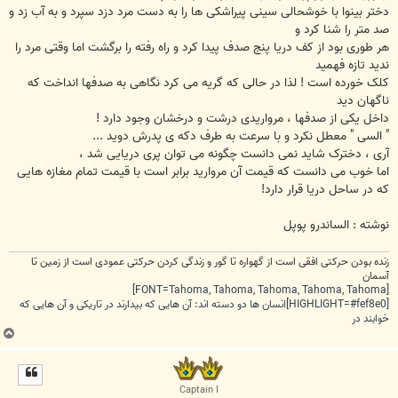
دختر بینوا با خوشحالی سینی پیراشکی ها را به دست مرد دزد سپرد و به آب زد و
صد متر را شنا کرد و
هر طوری بود از کف دریا پنج صدف پیدا کرد و راه رفته را برگشت اما وقتی مرد را
ندید تازه فهمید
کلک خورده است ! لذا در حالی که گریه می کرد نگاهی به صدفها انداخت که
ناگهان دید
داخل یکی از صدفها ، مرواریدی درشت و درخشان وجود دارد !
" السی " معطل نکرد و با سرعت به طرف دکه ی پدرش دوید ...
آری ، دخترک شاید نمی دانست چگونه می توان پری دریایی شد ،
اما خوب می دانست که قیمت آن مروارید برابر است با قیمت تمام مغازه هایی
که در ساحل دریا قرار دارد!
نوشته : الساندرو پوپل
زنده بودن حرکتی افقی است از گهواره تا گور و زندگی کردن حرکتی عمودی است از زمین تا
آسمان
[FONT=Tahoma, Tahoma, Tahoma, Tahoma, Tahoma]
[HIGHLIGHT=#fef8e0]انسان ها دو دسته اند: آن هایی که بیدارند در تاریکی و آن هایی که
خوابند در
ب
ا
ل
ا
Captain I