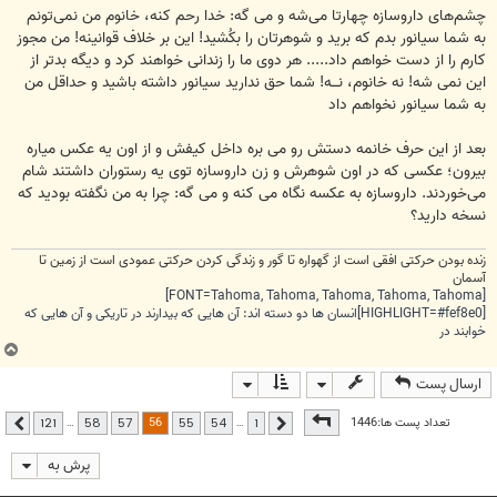
چشم‌های داروسازه چهارتا می‌شه و می گه: خدا رحم کنه، خانوم من نمی‌تونم
به شما سیانور بدم که برید و شوهرتان را بکُشید! این بر خلاف قوانینه! من مجوز
کارم را از دست خواهم داد..... هر دوی ما را زندانی خواهند کرد و دیگه بدتر از
این نمی شه! نه خانوم، نـــه! شما حق ندارید سیانور داشته باشید و حداقل من
به شما سیانور نخواهم داد
بعد از این حرف خانمه دستش رو می بره داخل کیفش و از اون یه عکس میاره
بیرون؛ عکسی که در اون شوهرش و زن داروسازه توی یه رستوران داشتند شام
می‌خوردند. داروسازه به عکسه نگاه می کنه و می گه: چرا به من نگفته بودید که
نسخه دارید؟
زنده بودن حرکتی افقی است از گهواره تا گور و زندگی کردن حرکتی عمودی است از زمین تا
آسمان
[FONT=Tahoma, Tahoma, Tahoma, Tahoma, Tahoma]
[HIGHLIGHT=#fef8e0]انسان ها دو دسته اند: آن هایی که بیدارند در تاریکی و آن هایی که
خوابند در
ب
ا
ارسال پست
ل
ا
صفحه
56
از
121
56
تعداد پست ها:1446
…
…
121
58
57
55
54
1
قبلی
بعدی
پرش به