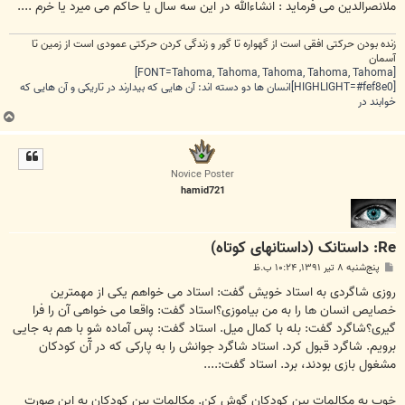
ملانصرالدین می فرماید : انشاءالله در این سه سال یا حاکم می میرد یا خرم ....
زنده بودن حرکتی افقی است از گهواره تا گور و زندگی کردن حرکتی عمودی است از زمین تا
آسمان
[FONT=Tahoma, Tahoma, Tahoma, Tahoma, Tahoma]
[HIGHLIGHT=#fef8e0]انسان ها دو دسته اند: آن هایی که بیدارند در تاریکی و آن هایی که
خوابند در
ب
ا
ل
ا
Novice Poster
hamid721
Re: داستانک (داستانهای کوتاه)
پ
پنج‌شنبه ۸ تیر ۱۳۹۱, ۱۰:۲۴ ب.ظ
س
ت
روزی شاگردی به استاد خویش گفت: استاد می خواهم یکی از مهمترین
خصایص انسان ها را به من بیاموزی؟استاد گفت: واقعا می خواهی آن را فرا
گیری؟شاگرد گفت: بله با کمال میل. استاد گفت: پس آماده شو با هم به جایی
برویم. شاگرد قبول کرد. استاد شاگرد جوانش را به پارکی که در آّن کودکان
مشغول بازی بودند، برد. استاد گفت:....
خوب به مکالمات بین کودکان گوش کن. مکالمات بین کودکان به این صورت