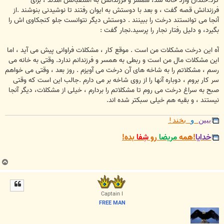
کرد.خندان وارد خانه شد، همسر و فرزندانش به استقبالش آمدند ، برای
فرزندانش قصه گفت ، و بعد با دوستش به ایوان رفتند تا نوشیدنی بنوشند .از
آنجا می توانستند درخت را ببینند . دوستش دیگر نتوانست جلو کنجکاوی اش را
بگیرد، و دلیل رفتار نجار را پرسید.نجار گفت :
آه این درخت مشکلات من است . موقع کار ، مشکلات فراوانی پیش می آید ، اما
این مشکلات مال من است و ربطی به همسر و فرزندانم ندارد. وقتی به خانه می
رسم ، مشکلاتم را به شاخه های آن درخت می آویزم . روز بعد ، وقتی می خواهم
سر کار بروم ، دوباره آنها را از روی شاخه بر می دارم .جالب این است که وقتی
صبح به سراغ درخت می روم تا مشکلاتم را بردارم ، خیلی از مشکلات، دیگر آنجا
نیستند ، و بقیه هم خیلی سبکتر شده اند.
ببین
و
بخند!
خدایا
!همه
مریضا
رو
شِفا
بده!
ب
ا
ل
ا
Captain I
FREE MAN