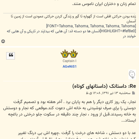
تمام زنان و دختران ایران ناموس منند.
زنده بودن حرکتی افقی است از گهواره تا گور و زندگی کردن حرکتی عمودی است از زمین تا
آسمان
[FONT=Tahoma, Tahoma, Tahoma, Tahoma, Tahoma]
[HIGHLIGHT=#fef8e0]انسان ها دو دسته اند: آن هایی که بیدارند در تاریکی و آن هایی که
خوابند در
ب
ا
ل
ا
Captain I
AGeNiS1
Re: داستانک (داستانهای کوتاه)
پ
سه‌شنبه ۱۳ تیر ۱۳۹۱, ۱۲:۰۸ ق.ظ
س
ت
نجار، یک روز کاری دیگر را هم به پایان برد . آخر هفته بود و تصمیم گرفت
دوستی را برای صرف نوشیدنی به خانه اش دعوت کند.موقعی که نجار و دوستش
به خانه رسیدند.قبل از ورود ، نجار چند دقیقه در سکوت جلو درختی در باغچه
ایستاد...
عد با دو دستش ، شاخه های درخت را گرفت .چهره اش بی درنگ تغییر