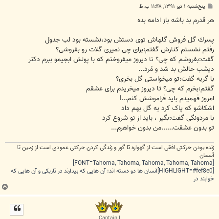
پ
پنج‌شنبه ۱ تیر ۱۳۹۱, ۱۱:۴۸ ب.ظ
س
ت
هر قدرم بد باشه باز ادامه بده
پسرك گل فروش گلهاش توی دستش بود،نشسته بود لب جدول
رفتم نشستم کنارش گفتم:برای چی نمیری گلات رو بفروشی؟
گفت:بفروشم که چی؟ تا دیروز میفروختم که با پولش ابجیمو ببرم دکتر
دیشب حالش بد شد و مْرد...
با گریه گفت:تو میخواستی گل بخری؟
گفتم:بخرم که چی؟ تا دیروز میخریدم برای عشقم
امروز فهمیدم باید فراموشش کنم...!
اشکاشو که پاک کرد یه گل بهم داد
با مردونگی گفت:بگیر ، باید از نو شروع کرد
تو بدون عشقت......من بدون خواهرم...
زنده بودن حرکتی افقی است از گهواره تا گور و زندگی کردن حرکتی عمودی است از زمین تا
آسمان
[FONT=Tahoma, Tahoma, Tahoma, Tahoma, Tahoma]
[HIGHLIGHT=#fef8e0]انسان ها دو دسته اند: آن هایی که بیدارند در تاریکی و آن هایی که
خوابند در
ب
ا
ل
ا
Captain I