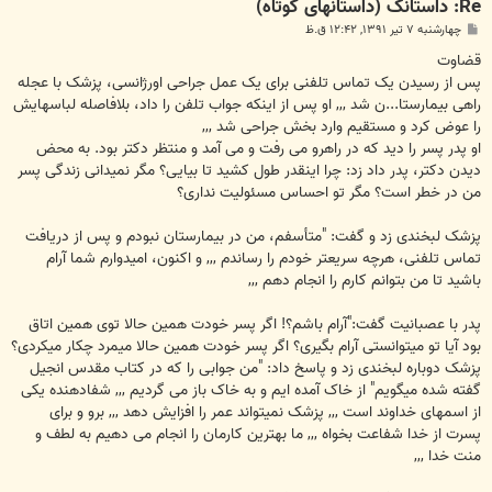
Re: داستانک (داستانهای کوتاه)
پ
چهارشنبه ۷ تیر ۱۳۹۱, ۱۲:۴۲ ق.ظ
س
ت
قضاوت‎
پس از رسيدن يک تماس تلفنی برای يک عمل جراحی اورژانسی، پزشک با عجله
راهی بيمارستا...ن شد ,,, او پس از اينکه جواب تلفن را داد، بلافاصله لباسهايش
را عوض کرد و مستقيم وارد بخش جراحی شد ,,,
او پدر پسر را ديد که در راهرو می رفت و می آمد و منتظر دکتر بود. به محض
ديدن دکتر، پدر داد زد: چرا اينقدر طول کشيد تا بيايی؟ مگر نميدانی زندگی پسر
من در خطر است؟ مگر تو احساس مسئوليت نداری؟
پزشک لبخندی زد و گفت: "متأسفم، من در بیمارستان نبودم و پس از دريافت
تماس تلفنی، هرچه سريعتر خودم را رساندم ,,, و اکنون، اميدوارم شما آرام
باشيد تا من بتوانم کارم را انجام دهم ,,,
پدر با عصبانيت گفت:"آرام باشم؟! اگر پسر خودت همين حالا توی همين اتاق
بود آيا تو ميتوانستی آرام بگيری؟ اگر پسر خودت همين حالا ميمرد چکار ميکردی؟
پزشک دوباره لبخندی زد و پاسخ داد: "من جوابی را که در کتاب مقدس انجيل
گفته شده ميگويم" از خاک آمده ايم و به خاک باز می گرديم ,,, شفادهنده يکی
از اسمهای خداوند است ,,, پزشک نميتواند عمر را افزايش دهد ,,, برو و برای
پسرت از خدا شفاعت بخواه ,,, ما بهترين کارمان را انجام می دهيم به لطف و
منت خدا ,,,