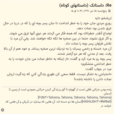
Re: داستانک (داستانهای کوتاه)
پ
پنج‌شنبه ۱۵ تیر ۱۳۹۱, ۱۰:۴۱ ق.ظ
س
ت
ارزششو داره
روزي مردي جان خود را به خطر انداخت تا جان پسر بچه اي را كه در دريا در حال
غرق شدن بود نجات دهد.
اوضاع آنقدر خطرناك بود كه همه فكر مي كردند هر دوي آنها غرق مي شوند.
و اگر غرق نشوند حتما در بين صخره ها تكه تكه خواهند شد. ولي آن مرد با
تلاش فراوان پسر بچه را نجات داد.
آن مرد خسته و زخمي پسرك را به نزديك ترين صخره رساند. و خود هم از آن بالا
رفت. بعد از مدتي كه هر دو آرامتر شدند.
پسر بچه رو به مرد كرد و گفت: «از اينكه به خاطر نجات من جان خودت را به
خطر انداختي متشكرم»
مرد در جواب گفت:
«احتياجي به تشكر نيست. فقط سعي كن طوري زندگي كني كه زندگيت ارزش
نجات دادن را داشته باشد»!
زنده بودن حرکتی افقی است از گهواره تا گور و زندگی کردن حرکتی عمودی است از زمین تا
آسمان
[FONT=Tahoma, Tahoma, Tahoma, Tahoma, Tahoma]
[HIGHLIGHT=#fef8e0]انسان ها دو دسته اند: آن هایی که بیدارند در تاریکی و آن هایی که
خوابند در
ب