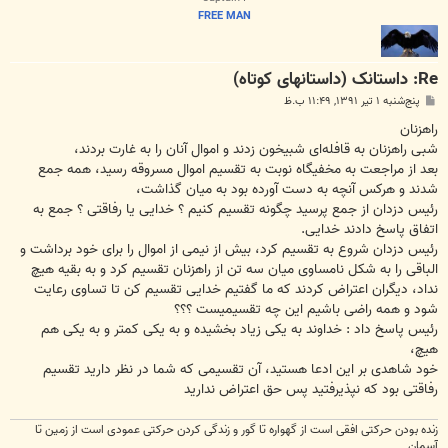
FREE MAN
Re: داستانک (داستانهای کوتاه)
پ
پنج‌شنبه ۱ تیر ۱۳۹۱, ۱۱:۴۹ ب.ظ
س
ت
راهزنان‎
شبی راهزنان به قافله‌ای شبیخون زدند و اموال ‌آنان را به غارت بردند،
بعد از مراجعت به مخفیگاه نوبت به تقسیم اموال مسروقه رسید، همه جمع
شدند و هرکس آنچه به دست آورده بود به میان گذاشت،
رئیس دزدان از جمع پرسید چگونه تقسیم کنیم ؟ خدایی یا رفاقتی ؟ جمع به
اتفاق پاسخ دادند خدایی.
رئیس دزدان شروع به تقسیم کرد، بیش از نیمی از اموال را برای خود برداشت و
الباقی را به شکل نامساوی میان سه تن از راهزنان تقسیم کرد و به بقیه هیچ
نداد، دیگران اعتراض کردند که ما گفتیم خدایی تقسیم کن تا تساوی رعایت
شود و همه راضی باشیم این چه تقسیمیست ؟؟؟
رئیس پاسخ داد : خداوند به یکی زیاد بخشیده و به یکی کمتر و به یکی هم
هیچ،
خود شاهدی بر این ادعا هستید، آن تقسیمی که شما در نظر دارید تقسیم
رفاقتی بود که نپذیرفتید پس حق اعتراض ندارید
زنده بودن حرکتی افقی است از گهواره تا گور و زندگی کردن حرکتی عمودی است از زمین تا
آسمان