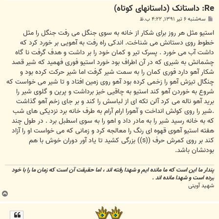
Re: داستانک (داستانهای کوتاه)
پ
سه‌شنبه ۶ تیر ۱۳۹۱, ۴:۲۲ ب.ظ
س
ت
استیو مثل هر روز برای شکار از خانه به سوی جنگل می رفت جنگل را مثل
خطوط روی دستانش می شناخت. اندکی راه رفت به آهویی بر خورد کرد که
داشت آب می خورد . پسرک تیر و کمان خود را بر داشت و هدف گرفت نا گاه
چشمانش به شیری که در آن اطراف بود خورد استیو فوری فهمید که شیر قصد
شکار آهو دارد فوری کمان را به سمت شیر گرفت اما شیر حرکت کرده بود و
چنگال تیزش آهو را زخمی کرده بود آهو روی زمین افتاد و تا شیر می خواست که
شروع به خوردن آهو کند استیو به چاقیی خیز برداشت و پرین و گلوی شیر را
برید آهو ناله می کرد آلن تکه ای از لباسش را کند و بر جای زخم آهو گذاشت
.شیر را روی کولش انداخت و آهورا ارام آرام به طرف خانه برد نزدیکی های شب
که به خانه رسید شیر را به مادر داد و اهو را به سوی اسطبل برد . در طول چند
هفته استیو آهوی قهوه ای رنگ را معالجه کرد و زمانی که می خواست او را آزاد
کند بر روی کمرش حرف ((s)) بزرگی کشید تا یاد آور دوران خوش با هم
بودنشان باشد.
پندار ما این است که ما مانده ایم و شهدا رفته اند ، اما حقیقت آن است که زمان ما را با خود
برده است و شهدا مانده اند .
شهید آوینی
ب
ا
ل