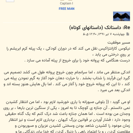
ا
Captain I
FREE MAN
Re: داستانک (داستانهای کوتاه)
پ
چهارشنبه ۷ تیر ۱۳۹۱, ۱۲:۴۰ ق.ظ
س
ت
مسیر موفقیت
نیکوس کازانتزاکیس نقل می کند که در دوران کودکی ، یک پیله کرم ابریشم را
بر روي درختی می یابد ،
درست هنگامی که پروانه خود را برای خروج از پیله آماده می سازد .
اندکی منتظر می ماند ، اما سرانجام چون خروج پروانه طول می کشد تصمیم می
گیرد این فرآیند را شتاب بخشد . با حرارت دهان خود آغاز به گرم نمودن پیله می
کند ، تا این که پروانه خروج خود را آغاز می کند . اما بال هایش هنوز بسته اند و
اندکی بعد می میرد .
او می گوید : (( بلوغی صبورانه با یاری خورشید لازم بود ، اما من انتظار کشیدن
نمی دانستم . آن جنازه ی کوچک تا به امروز ، یکی از سنگین ترین بارها ، بر روی
وجدان من بوده است . اما همان جنازه باعث شد درک کنم که یک گناه حقیقی
وجود دارد : فشار آوردن بر قوانین بزرگ کیهان . بردباری لازم است و نیز انتظار
زمان موعود را کشیدن شاهد بودن وسختی کشیدن عزیزان و صبوربودن و
مقاومت کردن ، و با اعتماد راهی را دنبال کردن که خدا برای زندگانی ما و