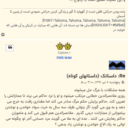
زنده بودن حرکتی افقی است از گهواره تا گور و زندگی کردن حرکتی عمودی است از زمین تا
آسمان
[FONT=Tahoma, Tahoma, Tahoma, Tahoma, Tahoma]
[HIGHLIGHT=#fef8e0]انسان ها دو دسته اند: آن هایی که بیدارند در تاریکی و آن هایی که
خوابند در
ب
ا
ل
ا
Captain I
FREE MAN
Re: داستانک (داستانهای کوتاه)
پ
پنج‌شنبه ۸ تیر ۱۳۹۱, ۳:۰۰ ب.ظ
س
ت
همه مشکلات با مرگ حل میشوند‎
روزی ملانصرالدین خطایی مرتکب میشود و او را نزد حاکم می برند تا مجازاتش را
تعیین کند .حاکم برایش حکم مرگ صادر می کند اما مقداری رافت به خرج می
دهد و به وی می گوید اگر بتوانی ظرف سه سال به خرت سواد خواندن و نوشتن
بیاموزانی از مجازاتت درمی گذرم . ملانصرالدین هم قبول می کند و ماموران
حاکم رهایش می کنند . عده ای به ملا می گویند مرد حسابی آخر تو چگونه می
توانی به یک الاغ خواندن و نوشتن یاد بدهی ؟