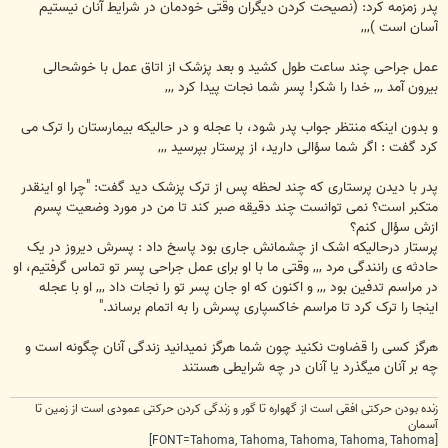
پدر زمزمه کرد: (نصيحت کردن ديگران وقتی خودمان در شرايط آنان نيستيم
آسان است ),,,
عمل جراحی چند ساعت طول کشيد و بعد پزشک از اتاق عمل با خوشحالی
بيرون آمد ,,, خدا را شکر! پسر شما نجات پیدا کرد ,,,
و بدون اينکه منتظر جواب پدر شود، با عجله و در حاليکه بيمارستان را ترک می
کرد گفت : اگر شما سؤالی داريد، از پرستار بپرسيد ,,,
پدر با ديدن پرستاری که چند لحظه پس از ترک پزشک ديد گفت: "چرا او اينقدر
متکبر است؟ نمی توانست چند دقيقه صبر کند تا من در مورد وضعيت پسرم
ازش سؤال کنم؟
پرستار درحاليکه اشک از چشمانش جاری بود پاسخ داد : پسرش ديروز در يک
حادثه ی رانندگی مرد ,,, وقتی ما با او برای عمل جراحی پسر تو تماس گرفتيم، او
در مراسم تدفين بود ,,, و اکنون که او جان پسر تو را نجات داد ,,, او با عجله
اينجا را ترک کرد تا مراسم خاکسپاری پسرش را به اتمام برساند."
هرگز کسی را قضاوت نکنيد چون شما هرگز نميدانيد زندگی آنان چگونه است و
چه بر آنان ميگذرد يا آنان در چه شرايطی هستند
زنده بودن حرکتی افقی است از گهواره تا گور و زندگی کردن حرکتی عمودی است از زمین تا
آسمان
[FONT=Tahoma, Tahoma, Tahoma, Tahoma, Tahoma]