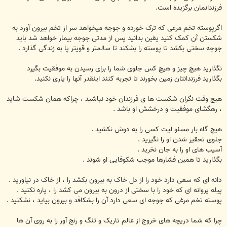
فرزندانمان برگزیده است.
اگرپوسته تخم مرغی که ترک خورده و جوجه میخواهد سر از تخم بیرون آورد به
شکستن آن کمک کنید یقین بدانید پس از مدتی جوجه بیمار خواهد شد باید
جوجه سختی بکشد تا پوسته را بشکند تا سالمتر و قویتر پا به زندگی گذارد .
نگذارید هیچ چیز و هیچ کس جلوی شما را برای رسیدن به موفقیت بگیرد
بگذارید فرزندانتان زمین بخورند تا تجربه کنند اینقدر آنها را یاری نکنید.
هیچ وقت نگران شکست ها ی فرزندان خود نباشید ، چراکه همان شکست شاید
، رهگشای موفقیت و درخشش او باشد .
هیچ گاه بار مسئو لیت کسی را به دوش نکشید .
جلوی تحقیر شدن او را نگیرید .
آسیب های او را به جان نخرید .
بگذارید تا همین فشارها موجب شکوفایی او شوند .
دانه ای که سعی دارد خود را از دل خاک به بیرون بکشد را ، از خاک در نیاورید .
پیله پروانه ای که خود را با سختی از درون به بیرون می کشد را ، پاره نکنید .
پوسته تخم مرغی که جوجه ای سعی دارد آن را بشکافد و بیرون بیاید ، نشکنید .
چرا که شما دریچه های خروج از عالم تاریک و تنگ و رنج آور را به روی آن ها