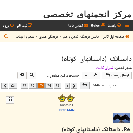
مرکز انجمنهای تخصصی
راهنما
Rules
تماس با ما
ثبت نام
ورود
ج
صفحه اول تالار
بخش فرهنگ، تمدن و هنر
فرهنگي هنري
شعر و ادبيات
س
ت
داستانک (داستانهای کوتاه)
ج
و
مدیر انجمن:
شوراي نظارت
جستجو
جستجوی پیشر
ارسال پست
صفحه
75
از
121
75
تعداد پست ها:1446
…
…
121
77
76
74
73
1
قبلی
بعدی
Captain I
FREE MAN
Re: داستانک (داستانهای کوتاه)