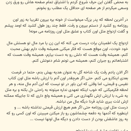
به محض گفتن این حرف شروع کردم با اشتیاق تمام صفحه هاش رو ورق زدن
وسعی میکردم از هر صفحه ای حداقل یک مطلب رو بخونم.
در آخرین لحظه که پدر بزرگ میخواست از خونه بره بیرون تقریبا به زور اون
روزنامه رو کشید از دستم بیرون و رفت. فقط چند روز طول کشید که اومد پیشم
و گفت ازدواج مثل اون کتاب و عشق مثل اون روزنامه می مونه!
ازدواج یک اطمینان برات درست می کنه که این زن یا مرد مال تو هستش مال
خود خودت، اون موقع هست که فکر میکنی همیشه وقت دارم بهش محبت
کنم، همیشه وقت هست که دلش رو به دست بیارم، همیشه وقت هست که
اشتباهاتم رو جبران کنم، همیشه می تونم شام دعوتش کنم.
اگر الان یادم رفت یک شاخه گل به عنوان هدیه بهش بدم، حتما در فرصت
بعدی اینکارو می کنم. حتی اگر هرچقدر اون آدم با ارزش باشه مثل اون کتاب
نفیس و قیمتی، اما وقتی که این باور در تو نیست که این آدم مال منه، و هر
لحظه فکرمیکنی که خوب اینکه تعهدی نداره میتونه به راحتی دل بکنه و بره مثل
یه شیء با ارزش ازش نگهداری می کنی و همیشه ولع داری که تا جاییکه ممکنه
ازش لذت ببری شاید فردا دیگه مال من نباشه.
درست مثل اون روزنامه حتی اگر هم هیچ ارزش قیمتی نداشته باشه ... و
اینطوره که آدمها یه دفعه چشماشون رو باز میکنن میبینن که اون کسی رو که
یه روز عاشقش بودن از دست دادن و دیگه مال اونها نیست ...
و این تفاوت عشـق است با ازدواج ...