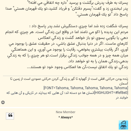
پسرك به طرف پدرش برگشت و پرسيد "داره چه اتفاقي مي افته؟"
پدر لبخندي زد و گفت:"پسرم دقتكن" و فرياد كشيد،تو يك قهرمان هستي" صدا
پاسخ داد "تو يك قهرمان هستي."
پسرك شگفت زده شد اما چيزي دستگيرش نشد.پدر پاسخ داد :
مردم اين پديده را اكو مي نامند اما در واقع اين زندگي است. هر چيزي كه انجام
دهي يا بگويي بسوي تو باز خواهد گشت و زندگي انعكاس
كارهاي ماست. اگر در دنيا بدنبال عشق باشي، در حقيقت عشق را بوجود مي
آوري. اگر رقابت بيشتري بخواهي، رقابت را بوجود مي آوري. و اين هماهنگي
ميان همه چيز و در همه جوانب زندگي برقرار است.تو هر چيزي را كه به زندگي
بدهي،زندگي همان را به تو خواهد داد.
زندگي تو يك اتفاق نيست،آن ها انعكاس وجود خود تو هستند...
زنده بودن حرکتی افقی است از گهواره تا گور و زندگی کردن حرکتی عمودی است از زمین تا
آسمان
[FONT=Tahoma, Tahoma, Tahoma, Tahoma, Tahoma]
[HIGHLIGHT=#fef8e0]انسان ها دو دسته اند: آن هایی که بیدارند در تاریکی و آن هایی که
خوابند در
ب
ا
New Member
ل
*Always *
ا