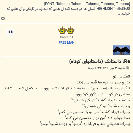
[FONT=Tahoma, Tahoma, Tahoma, Tahoma, Tahoma]
[HIGHLIGHT=#fef8e0]انسان ها دو دسته اند: آن هایی که بیدارند در تاریکی و آن هایی که
خوابند در
ب
ا
ل
ا
Captain I
FREE MAN
Re: داستانک (داستانهای کوتاه)
پ
شنبه ۳ تیر ۱۳۹۱, ۷:۳۶ ب.ظ
س
ت
انعکاس تو
پدر و پسر در كوه ها قدم مي زدند.
ناگهان پسرك زمين خورد و صدمه ديد فرياد كشيد ووواو... با كمال تعجب شنيد
صدايي در كوهستان تكرار كرد ووواو...
با تعجب فرياد كشيد" تو كي هستي؟"
و جواب شنيد" تو كي هستي؟"
پسرك فرياد كشيد" من تو را تحسين مي كنم"
صدا جواب داد "من تو را تحسين مي كنم"
پسرك عصباني شد و فرياد زد "ترسو" و جواب شنيد"ترسو"