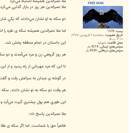
ت
ملا نصرالدين هميشه اشتباه مي‌كرد
FREE MAN
ملا نصرالدين هر روز در بازار گدايي مي‌كرد و مردم با نيرنگي٬ حما
دو سكه به او نشان مي‌دادند كه يكي شان ط
اما ملا نصرالدين هميشه سكه ی نقره را ان
پست:
1378
تاریخ عضویت:
سه‌شنبه ۶ فروردین ۱۳۸۷,
۱۲:۱۰ ب.ظ
اين داستان در تمام منطقه پخش شد.
محل اقامت:
شهرکرد
سپاس‌های ارسالی:
4214 بار
سپاس‌های دریافتی:
8330 بار
هر روز گروهي زن و مرد مي‌آمدند و دو سكه
تا اين كه مرد مهرباني از راه رسيد و از اين كه م
در گوشه ی ميدان به سراغش رفت و گفت
هر وقت دو سكه به تو نشان دادند٬ سكه ی طلا را بردار.
اين طوري هم پول بيشتري گيرت مي‌آيد و 
ملا نصرالدين پاسخ داد:
ظاهراً حق با شماست٬ اما اگر سكه ی طلا را بردارم٬ ديگر مردم به من پول نمي‌دهند تا ثابت كنند كه من احمق تر از آن‌هايم.