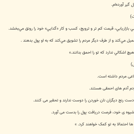
 گير آورده‌ام.
كيبي بازاريابي، قيمت كم‌ تر و ترويج، كسب و كار «گدايي» خود را رونق مي‌بخشد.
ل مي‌كند و از طرف ديگر مردم را تشويق مي‌كند كه به او پول بدهند .
ماعی مردم داشته است.
ردم آدم های احمقی هستند.
دست رنج دیگران نان خوردن را دوست ندارند و تحقیر می کنند.
به شیوه ی خود، فرصت دریافت پول را بدست می آورد.
 ها احتمالا به تو کمک خواهند کرد. »