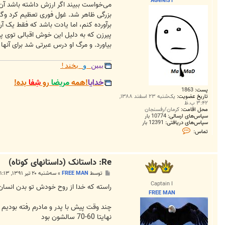
AGeNiS1
می‌خواست ببیند اگر ارزش داشته باشد آن 
بزرگی ظاهر شد. غول فوری تعظیم کرد وگفت
برآورده کنم، اما یادت باشد که فقط یک آرز
پیرزن که به دلیل این خوش اقبالی توی پو
بیاورد. و مرگ او درس عبرتی شد برای آنها
ببین
و
بخند!
خدایا
!همه
مریضا
رو
شِفا
بده!
پست:
1863
تاریخ عضویت:
یک‌شنبه ۲۳ اسفند ۱۳۸۸,
۳:۴۲ ب.ظ
محل اقامت:
کرمان/رفسنجان
سپاس‌های ارسالی:
10774 بار
سپاس‌های دریافتی:
12391 بار
ت
تماس:
م
ا
س
A
Re: داستانک (داستانهای کوتاه)
G
e
پ
توسط
FREE MAN
»
سه‌شنبه ۲۰ تیر ۱۳۹۱, ۱۱:۱۳ ب.ظ
N
س
i
Captain I
ت
راسته كه خدا از روح خودش تو بدن انسان 
S
FREE MAN
1
نهايتا 60-70 سالشون بود