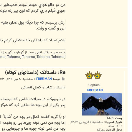
من تو حالو هواي خودم نبودم همينطور اب
جوري فيلم بازي كردم كه اون پير زنه بتونه
ازش پرسيدم كه چرا ديگه پول غذاي بقيه 
اين و گفت و رفت.
يادم نمياد كه باهاش خداحافظي كردم يا 
زنده بودن حرکتی افقی است از گهواره تا گور و ز
[FONT=Tahoma, Tahoma, Tahoma, Tahoma, Tahoma][HIGHLIGHT=#fef8e0]انسان ها دو دسته اند: آن هایی که بیدارند در تاریکی و آن هایی که خوابند در
Re: داستانک (داستانهای کوتاه)
پ
توسط
FREE MAN
»
سه‌شنبه ۲۰ تیر ۱۳۹۱, ۱۱:۳۱ ب.ظ
س
Captain I
ت
داستان شایا و كمال انسانی
FREE MAN
در نیویورک، در ضیافت شامی که مربوط به
پدر یکی از این بچه ها نطقی کرد که هرگز
او با گریه گفت: کمال در بچه من "شایا"
پست:
1378
اما بچه من نمی تونه چیزهایی رو بفهمه که
تاریخ عضویت:
سه‌شنبه ۶ فروردین ۱۳۸۷,
۱۲:۱۰ ب.ظ
بچه من نمی تونه چهره ها و چیزهایی رو که
محل اقامت:
شهرکرد