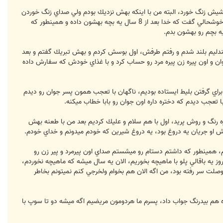
اي گذشته بود كه اون جوانه گوشيش زنگ خورد، البته من با اينكه بهش نزديك بودم ولي صداي زنگ خوردن
گوشيش رو نشنيدم، بگذريم شروع كرد با صداي بلند صحبت كردن و بعد از اينكه صحبتش تمام شد رو كرد به همه ما ها و با خوشحالي گفت كه خدا بعد از 8 سال يه بچه بهشون داده و همينطور كه
ه بچم رو بهشون بدم.
ندليم بلند شدم و رفتم طرفش، اول بوسش كردم و بهش تبريك گفتم و بعد
وان و اون پيره زن پيره مرد رو حساب كرد و با غذاي خودش كه سفارش داده
اي گرفتن بليط ايستاده بوديم، ناگهان با تعجب همون پسر جوان رو ديدم
 رنگ و روش پريد، اول با هم سلام و عليك كرديم بعد من با طعنه بهش
م، همينطور كه داشتم دستام رو ميشستم صداي اون پيرمرد و پير زن رو
 يه باقالي پلو با ماهيچه بخوريم، الان يه سال ميشه كه ماهيچه نخوردم،
حوصلت سر رفته بود، من اگه الان هم بخوام ولخرجي كنم نميتونم بخاطر
هم بيدرنگ جواب داد، پسرم ما هردومون مريضيم اگه ميشه دو تا سوپ با