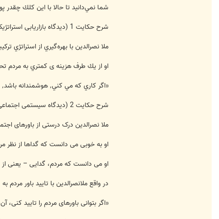
شما نمي‌دانيد تا حالا با اين كلك چقدر پول
شرح حكايت 1 (دیدگاه بازاریابی استراتژیک)
ملا نصرالدين با بهره‌گيري از استراتژي تر
او از يك طرف هزينه ی كمتري به مردم تحمي
«اگر كاري كه مي كني٬ هوشمندانه باشد٬ هيچ اشكالي ندارد كه تو را احمق بدانند.»
شرح حکایت 2 (دیدگاه سیستمی اجتماعی)
ملا نصرالدین درک درستی از باورهای اجت
او به خوبی می دانست که گداها از نظر م
او می دانست که مردم، گدایی – یعنی از 
در واقع ملانصرالدین با تایید باور مردم 
«اگر بتوانی باورهای مردم را تایید کنی، آن