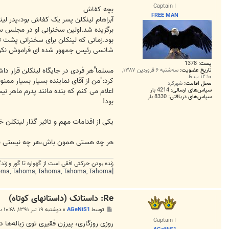
س
Captain I
ت
بچه کفاش
FREE MAN
برگزیده شد.اولین سخنرانی او در مجلس س
بود.زمانی که لینکلن برای سخنرانی پشت تر
شانسی رئیس جمهور شده ای فراموش نکن 
پست:
1378
مسلما"هر فردی در جایگاه لینکلن قرار داشت
تاریخ عضویت:
سه‌شنبه ۶ فروردین ۱۳۸۷,
۱۲:۱۰ ب.ظ
کرد:"من از آقای نماینده بسیار بسیار ممن
محل اقامت:
شهرکرد
سپاس‌های ارسالی:
4214 بار
اعلام می کنم که بنده مانند پدرم ماهر 
سپاس‌های دریافتی:
8330 بار
بود!
یکی از اقدامات مهم و تاثیر گذار لینکلن خ
هر چه هستی همون باش،هر چه نیستی ن
زنده بودن حرکتی افقی است از گهواره تا گور و ز
[FONT=Tahoma, Tahoma, Tahoma, Tahoma, Tahoma][HIGHLIGHT=#fef8e0]انسان ها دو دسته اند: آن هایی که بیدارند در تاریکی و آن هایی که خوابند در
Re: داستانک (داستانهای کوتاه)
پ
توسط
AGeNiS1
»
دوشنبه ۱۹ تیر ۱۳۹۱, ۱۰:۴۸ ب.ظ
س
Captain I
ت
روزی روزگاری، پیرزن فقیری توی زباله‌