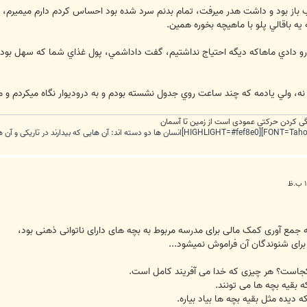
 باز بود و داشت هدر ميرفت، تمام بدنم سرد شده بود احساس كردم دارم ميميرم، 
 يه باقالي پلو با ماهيچه بخوره همين.
رو دادي ماهاكه ديگه احتياج نداشتيم، گفت داداشمي، پول غذاي شما كه سهل بود م
نه، ولي يادمه كه چند ساعت روي جدول نشسته بودم و به دروديوار نگاه ميكردم و م
ندگی کردن حرکتی عمودی است از زمین تا آسمان
 جمع آوری کمک مالی برای مدرسه مربوط به بچه های دارای ناتوانی ذهنی بود،
 برای شنوندگان آن فراموش نمیشود...
 کجاست؟ هر چیزی که خدا می آفریند کامل است.
 بقیه بچه ها می تونند.
 دیده مثل بقیه بچه ها بیاد بیاره.