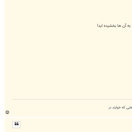
به آن ها بخشیده اید!
ب
ا
ل
ا