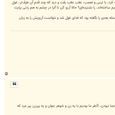
پرت کرد، با ترس و تعجب، عقب عقب رفت و دید که چند قدم آن طرف‌تر، غول
ته‌اند، را نشنیده‌ای؟ حالا آرزو کن تا آنرا در چشم به هم زدنی برایت
له بعدی را نگفته بود که فدای غول شد و نتوانست آرزویش را به زبان
ب
ا
ل
ا
چند وقت پيش با پدر و مادرم رفته بوديم رستوران كه هم آشپزخانه بود هم چند تا ميز گذاشته بود براي مشتريها افراد زيادي اونجا نبودن، 3نفر ما بوديم با يه زن و شوهر جوان و يه پيرزن پير مرد كه