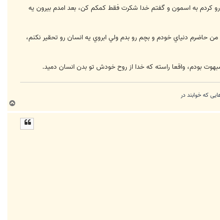
رو كردم به اسمون و گفتم خدا شكرت فقط كمكم كن، بعد امدم بيرون يه
ن حاضرم دنياي خودم و بچم رو بدم ولي ابروي يه انسان رو تحقير نكنم،
بهوت بودم، واقعا راسته كه خدا از روح خودش تو بدن انسان دميد.
ب
ا
ل
ا