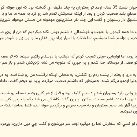
ما غذا مون رو سفارش داده بوديم كه يه جوان نسبتا 35 ساله اومد تو رستوران يه چند دقيقه 
ندوق دار رستوران و گفت اين چند نفر مشتريتون مهمونه من هستن ميخوام شيريني
وب ما همه گيمون با تعجب و خوشحالي داشتيم بهش نگاه ميكرديم كه من از روي ص
م و مزاحم شما نميشيم، اما بلاخره با اسرار زياد پول غذاي ما و اون زن و شوهر ج
 بود، اما اونجايي خيلي تعجب كردم كه ديشب با دوستام رفتيم سينما كه تو صف بر
به دريا و رفتم از پشت زدم رو كتفش، به محض اينكه برگشت من رو شناخت، يه ذره
روز وقتي وارد رستوران شدم دستام كثيف بود و قبل از هر كاري رفتم دستام رو شست
كه دارن با خنده باهم صحبت ميكنن، پيرزن گفت كاشكي مي شد يكم ولخرجي كني امروز
ها قرار شد بريم رستوران و يه سوپ بخريم و برگرديم خونه اينم فقط بخاطر اينكه 
و كسي كه سفارش غذا رو ميگيره اومد سر ميزشون و گفت چي ميل دارين، پيرمرده 