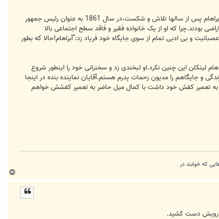
آبراهام لینکلن پسر یک کفاش بود،پدر لینکلن کفاش سلطنتی بود و کفش های افراد مهم سیاسی را تعمیر و یا تمیز می کرد.آبراهام پس از سالها تلاش و شکست،در سال 1861 به عنوان رئیس جمهور
 بودند.چرا که او از یک خانواده فقیر و فاقد سطح اجتماعی بالا
صبانیت و بی ادبی تمام از سوی جایگاه خود فریاد زد:"آبراهام!حالا که بطور
راهام لینکلن این چنین نکرد.او لبخندی زد و سخنرانی خود را اینطور شروع
ندگی و جایگاهم را مدیون زحمات پدرم هستم.آقایان نماینده بنده در اینجا
مایل به تعمیر کفش خود داشت با کمال میل حاضر به تعمیر کفشش خواهم
ب
ا
ل
ا
 و رویش دست کشید.