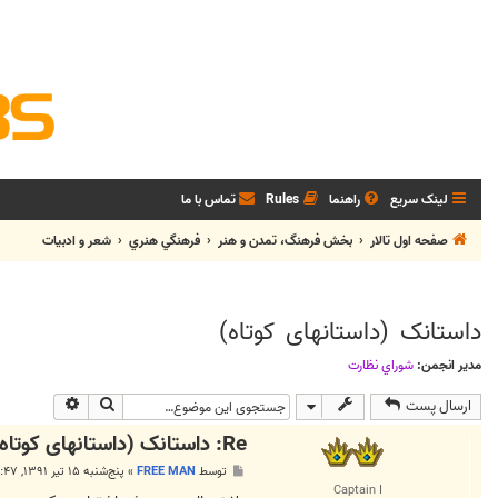
لینک سریع
راهنما
Rules
تماس با ما
صفحه اول تالار
بخش فرهنگ، تمدن و هنر
فرهنگي هنري
شعر و ادبيات
داستانک (داستانهای کوتاه)
مدیر انجمن:
شوراي نظارت
جستجو
جستجوی پی
ارسال پست
Re: داستانک (داستانهای کوتاه)
پ
توسط
FREE MAN
»
پنج‌شنبه ۱۵ تیر ۱۳۹۱, ۱۰:۴۷ ق.ظ
س
Captain I