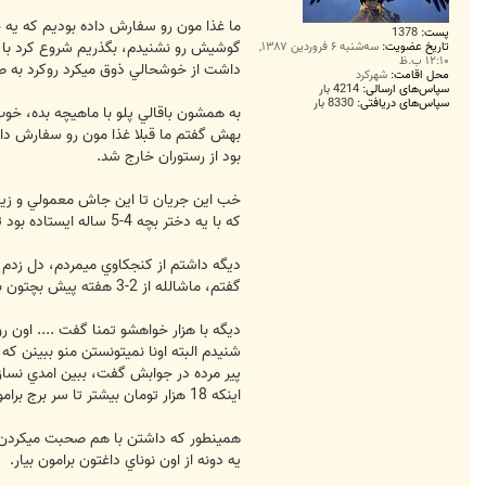
پست:
1378
تاریخ عضویت:
سه‌شنبه ۶ فروردین ۱۳۸۷,
۱۲:۱۰ ب.ظ
داشت از خوشحالي ذوق ميكرد روكرد به ص
محل اقامت:
شهرکرد
سپاس‌های ارسالی:
4214 بار
سپاس‌های دریافتی:
8330 بار
به همشون باقالي پلو با ماهيچه بده، خ
بهش گفتم ما قبلا غذا مون رو سفارش دادي
بود از رستوران خارج شد.
خب اين جريان تا اين جاش معمولي و زيبا
كه با يه دختر بچه 4-5 ساله ايستاده بود تو صف، از دوستام جدا شدم و يه جوري كه متوجه من نشه نزديكش شدم و باز هم با تعجب ديدم كه دختره داره اون جوان رو بابا خطاب ميكنه.
ديگه داشتم از كنجكاوي ميمردم، دل زدم 
گفتم، ماشالله از 2-3 هفته پيش بچتون بدنيا اومدو بزرگم شده، همينطور كه داشتم صحبت ميكردم پريد تو حرفم گفت، داداش او جريان يه دروغ بود، يه دروغ شيرين كه خودم ميدونم و خداي خودم.
ديگه با هزار خواهشو تمنا گفت .... اون 
شنيدم البته اونا نميتونستن منو ببينن 
پير مرده در جوابش گفت، ببين امدي نسازي
اينكه 18 هزار تومان بيشتر تا سر برج برامون نمونده.
همينطور كه داشتن با هم صحبت ميكردن ا
يه دونه از اون نوناي داغتون برامون بيار.