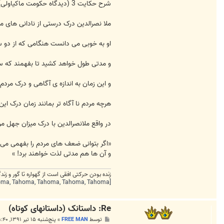
شرح حکایت 3 (دیدگاه حکومت ماکیاولی)
ملا نصرالدین درک درستی از نادانی های 
او به خوبی می دانست هنگامی که از دو سک
و مدتی طول خواهد کشید تا بفهمند که س
و این زمان به اندازه ی آگاهی و درک مردم
هرچه مردم نا آگاه تر بمانند زمان درک ا
در واقع ملانصرالدین با درک میزان جهل 
«اگر بتوانی ضعف های مردم را بفهمی می ت
و آن ها هم مدتی لذت خواهند برد! »
زنده بودن حرکتی افقی است از گهواره تا گور و ز
[FONT=Tahoma, Tahoma, Tahoma, Tahoma, Tahoma][HIGHLIGHT=#fef8e0]انسان ها دو دسته اند: آن هایی که بیدارند در تاریکی و آن هایی که خوابند در
Re: داستانک (داستانهای کوتاه)
پ
توسط
FREE MAN
»
پنج‌شنبه ۱۵ تیر ۱۳۹۱, ۱۱:۴۰ ب.ظ