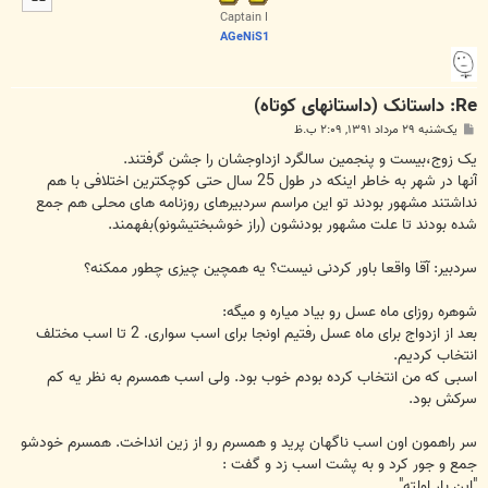
ا
Captain I
AGeNiS1
Re: داستانک (داستانهای کوتاه)
پ
یک‌شنبه ۲۹ مرداد ۱۳۹۱, ۲:۰۹ ب.ظ
س
ت
یک زوج،بیست و پنجمین سالگرد ازداوجشان را جشن گرفتند.
آنها در شهر به خاطر اینکه در طول 25 سال حتی کوچکترین اختلافی با هم
نداشتند مشهور بودند تو این مراسم سردبیرهای روزنامه های محلی هم جمع
شده بودند تا علت مشهور بودنشون (راز خوشبختیشونو)بفهمند.
سردبیر: آقا واقعا باور کردنی نیست؟ یه همچین چیزی چطور ممکنه؟
شوهره روزای ماه عسل رو بیاد میاره و میگه:
بعد از ازدواج برای ماه عسل رفتیم اونجا برای اسب سواری. 2 تا اسب مختلف
انتخاب کردیم.
اسبی که من انتخاب کرده بودم خوب بود. ولی اسب همسرم به نظر یه کم
سركش بود.
سر راهمون اون اسب ناگهان پرید و همسرم رو از زین انداخت. همسرم خودشو
جمع و جور کرد و به پشت اسب زد و گفت :
"این بار اولته"