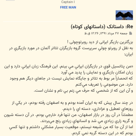
ا
Captain I
FREE MAN
Re: داستانک (داستانهای کوتاه)
پ
جمعه ۲۷ مرداد ۱۳۹۱, ۱۲:۲۶ ق.ظ
س
ت
بزرگترین بازیگر ایرانی از دید روبرتوچولی !‎
به نقل از روبرتو چولي سرپرست گروه بازيگران تئاتر آلمان در مورد بازيگري در
ايران:
«من پتانسيل قوي در بازيگران ايراني مي بينم. اين فرهنگ زبان ايراني دارد و اين
زبان امكان بازبگري و نمايش را پديد مي آورد
كه انحصاراً مر بوط به تئاتر و جايگاه نمايش نيست در جاهاي ديگر هم وجود
دارد. من موضوعي را تعريف مي‌كنم
و آن اين كه از شخصي كه حرف مي زنم بي نام و نشان است.
در چند سال پيش كه به ايران آمده بودم و به اصفهان رفته بودم، در يكي از
روزهاي تعطيل و عزاداري، دسته اي را ديدم.
مطمئناً در آن روز در بازار اصفهان، من تنها فرد خارجي بودم. در آن دسته شيون
و گريه زاري زيادي مي شد و انسانهاي زيادي رنج مي‌بردند.
اما از آن جا كه من شيعه نيستم، موقعيت بسيار مشكلي داشتم و تنها كسي
بودم كه در اين دسته گريه نمي كردم.