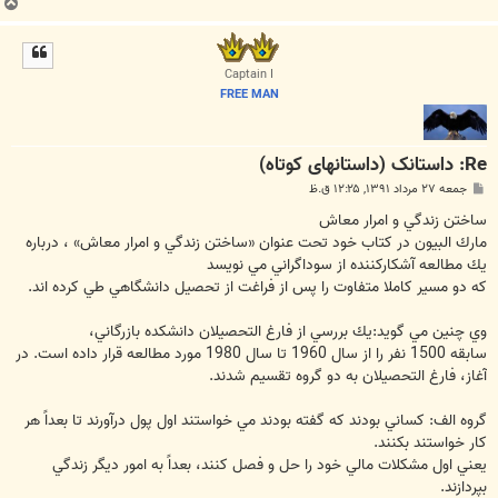
ب
ا
ل
ا
Captain I
FREE MAN
Re: داستانک (داستانهای کوتاه)
پ
جمعه ۲۷ مرداد ۱۳۹۱, ۱۲:۲۵ ق.ظ
س
ت
ساختن زندگي و امرار معاش
مارك البيون در كتاب خود تحت عنوان «ساختن زندگي و امرار معاش» ، درباره
يك مطالعه آشكاركننده از سوداگراني مي نويسد
كه دو مسير كاملا متفاوت را پس از فراغت از تحصيل دانشگاهي طي كرده اند.
وي چنين مي گويد:يك بررسي از فارغ التحصيلان دانشكده بازرگاني،
سابقه 1500 نفر را از سال 1960 تا سال 1980 مورد مطالعه قرار داده است. در
آغاز، فارغ التحصيلان به دو گروه تقسيم شدند.
گروه الف: كساني بودند كه گفته بودند مي خواستند اول پول درآورند تا بعداً هر
كار خواستند بكنند.
يعني اول مشكلات مالي خود را حل و فصل كنند، بعداً به امور ديگر زندگي
بپردازند.