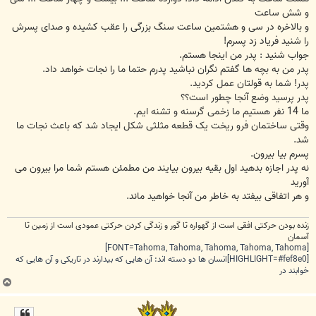
و شش ساعت
و بالاخره در سی و هشتمین ساعت سنگ بزرگی را عقب کشیده و صدای پسرش
را شنید فریاد زد پسرم!
جواب شنید : پدر من اینجا هستم.
پدر من به بچه ها گفتم نگران نباشید پدرم حتما ما را نجات خواهد داد.
پدر! شما به قولتان عمل کردید.
پدر پرسید وضع آنجا چطور است؟؟
ما 14 نفر هستیم ما زخمی گرسنه و تشنه ایم.
وقتی ساختمان فرو ریخت یک قطعه مثلثی شکل ایجاد شد که باعث نجات ما
شد.
پسرم بیا بیرون.
نه پدر اجازه بدهید اول بقیه بیرون بیایند من مطمئن هستم شما مرا بیرون می
آورید
و هر اتفاقی بیفتد به خاطر من آنجا خواهید ماند.
زنده بودن حرکتی افقی است از گهواره تا گور و زندگی کردن حرکتی عمودی است از زمین تا
آسمان
[FONT=Tahoma, Tahoma, Tahoma, Tahoma, Tahoma]
[HIGHLIGHT=#fef8e0]انسان ها دو دسته اند: آن هایی که بیدارند در تاریکی و آن هایی که
خوابند در
ب
ا
ل