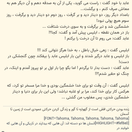
عابد با خود گفت : راست می گوید، یکی از آن به صدقه دهم و آن دیگر هم به
معاش صرف کنم ، و برگشت...
بامداد دیگر روز، دو دینار دید و بر گرفت ، روز دوم دو دینار دید و برگرفت ، روز
سوم هیچ پولی نبود!
خشمگین شد و تبر برگرفت و به سوی درخت شتافت ...
باز در همان نقطه ، ابلیس پیش آمد و گفت: کجا؟!
عابد گفت: می روم تا آن درخت را برکنم !
ابلیس گفت : زهی خیال باطل ، به خدا هرگز نتوانی کند !!!
باز ابلیس و عابد درگیر شدند و این بار ابلیس عابد را بیفکند چون گنجشکی در
دست!
عابد گفت : دست بدار تا برگردم ! اما بگو چرا بار اول بر تو پیروز آمدم و اینک، در
چنگ تو حقیر شدم؟!!
ابلیس گفت : آن وقت تو برای خدا خشمگین بودی و خدا مرا مسخر تو کرد، که
هرکس کار برای خدا کند، مرا بر او غلبه نباشد؛ ولی این بار برای دنیا و دینار
خشمگین شدی، پس مغلوب من گشتی ...
زنده بودن حرکتی افقی است از گهواره تا گور و زندگی کردن حرکتی عمودی است از زمین تا
آسمان
[FONT=Tahoma, Tahoma, Tahoma, Tahoma, Tahoma]
[HIGHLIGHT=#fef8e0]انسان ها دو دسته اند: آن هایی که بیدارند در تاریکی و آن هایی که
خوابند در