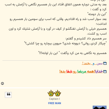
بعد یه مدتی دوباره همون اتفاق افتاد این بار همسرم نگاهی با آرامش به اسب
كرد و گفت :
"این بار دومته"‌
بعد سوار اسب شد و راه افتادیم. وقتی که اسب برای سومین بار همسرم رو
انداخت؛
همسرم خیلی با آرامش تفنگشو از کیف در آورد و با آرامش شلیك كرد و اون
اسب رو كشت.
سر همسرم داد كشیدم و گفتم:
"چیكار كردی روانی؟ دیوونه شدی؟ حیوون بیچاره رو چرا كشتی؟"
همسرم یه نگاهی به من کرد وگفت " این بار اولته!!!"
ببین
و
بخند!
خدایا
!همه
مریضا
رو
شِفا
بده!
ب
ا
ل
ا
Captain I
FREE MAN