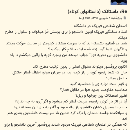
Re: داستانک (داستانهای کوتاه)
پ
پنج‌شنبه ۲ شهریور ۱۳۹۱, ۱:۵۱ ق.ظ
س
ت
امتحان شفاهی فیزیک در دانشگاه
استاد سختگیر فیزیک اولین دانشجو را برای پرسش فرا میخواند و سئوال را مطرح
میکند
شما در قطاری نشسته اید که با سرعت هشتاد کیلومتر در ساعت حرکت میکند
و ناگهان شما گرما زده شده اید، حالا چکار میکنید؟
دانشجوی بی تجربه فورا ً جواب میدهد من پنجره کوپه را پائین میکشم تا باد
بوزد
اکنون پروفسور میتواند سئوال اصلی را بدین ترتیب مطرح کند
حال که شما پنجره کوپه را باز کرده اید، در جریان هوای اطراف قطار اختلال
حاصل میشود
و لازم است موارد زیر را محاسبه کنید
محاسبه مقاومت جدید هوا در مقابل قطار؟
تغییر اصطکاک بین چرخها و ریل؟
آیا در اثر باز کردن پنجره، سرعت قطار کم میشود و اگر آری، به چه اندازه؟
حسب المعمول دهان دانشجو باز مانده بود و قادر به حل این مسئله نبود
و سرافکنده جلسه امتحان را ترک کرد همین بلا سر بیست دانشجوی بعدی هم
آمد
که همگی در امتحان شفاهی فیزیک مردود شدند پروفسور آخرین دانشجو را برای