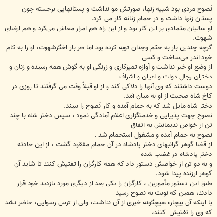
نَصوح مردى بود شبيه زنها، صورتش مو نداشت و پستانهايى برجسته چون
پستان زنها داشت و در حمام زنانه كار مى كرد.
او سالیان متمادی بر این کار بود و از این راه هم امرار معاش می‌کرد و هم ارضای
شهوت.
گرچه چندین بار به حکم وجدان توبه کرده بود اما هر بار اخگرشهوت، او را به کام
خود اندر می‌ساخت و كسى
از وضع او خبر نداشت و آوازه تميزكارى و زرنگى او به گوش همه رسيده و زنان و
دختران رجال دولت و اعيان و اشراف
دوست داشتند كه وى آنها را دلاكى كند و از او قبلاً وقت مى گرفتند تا روزى در
كاخ شاه صحبت از او به ميان آمد.
دختر شاه مايل شد كه به حمام آمده و كار نَصوح را ببيند.
نصوح جهت پذيرايى و خدمتگزارى اعلام آمادگى نمود ، سپس دختر شاه با چند
تن از خواص نديمانش به اتفاق
نصوح به حمام آمده و مشغول استحمام شد .
از قضا گوهر گرانبهاى دختر پادشاه در آن حمام مفقود گشت ، از اين حادثه
دختر پادشاه در غضب شده
و به دو تن از خواصش دستور داد كه همه كارگران را تفتيش كنند تا شايد آن
گوهر ارزنده پيدا شود.
طبق اين دستور مأمورين ، كارگران را يكى بعد از ديگرى مورد بازديد خود قرار
دادند، همين كه نوبت به نصوح رسيد
با اينكه آن بيچاره هيچگونه خبرى از آن نداشت، ولى از ترس رسوايى، حاضر نـشد
كه وى را تفتيش ‍ كنند،