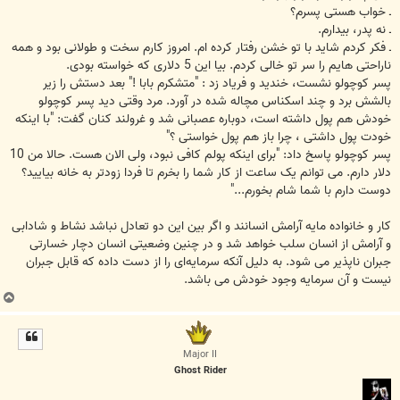
ـ خواب هستی پسرم؟
ـ‌ نه پدر، بیدارم.
ـ فکر کردم شاید با تو خشن رفتار کرده ام. امروز کارم سخت و طولانی بود و همه
ناراحتی هایم را سر تو خالی کردم. بیا این 5 دلاری که خواسته بودی.
پسر کوچولو نشست، خندید و فریاد زد : "متشکرم بابا !" بعد دستش را زیر
بالشش برد و چند اسکناس مچاله شده در آورد. مرد وقتی دید پسر کوچولو
خودش هم پول داشته است، دوباره عصبانی شد و غرولند کنان گفت: "با اینکه
خودت پول داشتی ، چرا باز هم پول خواستی ؟"
پسر کوچولو پاسخ داد: "برای اینکه پولم کافی نبود، ولی الان هست. حالا من 10
دلار دارم. می توانم یک ساعت از کار شما را بخرم تا فردا زودتر به خانه بیایید؟
دوست دارم با شما شام بخورم..."
کار و خانواده مایه آرامش انسانند و اگر بین این دو تعادل نباشد نشاط و شادابی
و آرامش از انسان سلب خواهد شد و در چنین وضعیتی انسان دچار خسارتی
جبران ناپذیر می شود. به دلیل آنکه سرمایه‌ای را از دست داده که قابل جبران
نیست و آن سرمایه وجود خودش می باشد.
ب
ا
ل
ا
Major II
Ghost Rider