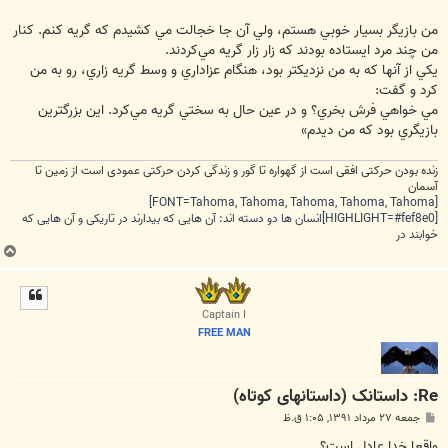
من بازيگر بسيار خوبي هستم، ولي آن جا خجالت مي كشيدم كه گريه كنم. كنار
من چند مرد ايستاده بودند كه زار زار گريه مي‌كردند.
يكي از آنها كه به من نزديكتر بود، هنگام عزاداري و وسط گريه زاري، رو به من
كرد و گفت:
مي خواهي فرش بخري؟ و در عين حال به سختي گريه مي‌كرد. اين بزرگترين
بازيگري بود كه من ديدم»
زنده بودن حرکتی افقی است از گهواره تا گور و زندگی کردن حرکتی عمودی است از زمین تا
آسمان
[FONT=Tahoma, Tahoma, Tahoma, Tahoma, Tahoma]
[HIGHLIGHT=#fef8e0]انسان ها دو دسته اند: آن هایی که بیدارند در تاریکی و آن هایی که
خوابند در
ب
ا
ل
ا
Captain I
FREE MAN
Re: داستانک (داستانهای کوتاه)
پ
جمعه ۲۷ مرداد ۱۳۹۱, ۱:۰۵ ق.ظ
س
ت
واقعا خدا عادل است؟