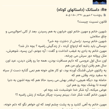
Re: داستانک (داستانهای کوتاه)
پ
پنج‌شنبه ۲ شهریور ۱۳۹۱, ۱:۵۰ ق.ظ
س
ت
قانون نسبیت چیست؟
شهین خانم و مهین خانم توی خیابون به هم رسیدن ،بعد از کلی احوالپرسی و
چاق سلامتی
شهین خانم پرسید :راستی از دخترت چه خبر؟
دوسالی باید باشه که ازدواج کرده ، از زندگیش راضیه ؟ بچه دار شد؟
مهین خانم یه بادی به غبغب انداخت و گفت : آره جونم، این پسره، شوهرش،
مثل پروانه دور سرش می چرخه،
اون سال اول عروسی که دایم مسافرت بودن، همه جا رو رفتن دیدن، عید اون
سال هم رفتن اروپا برای من هم
یه پالتوی خیلی قشنگ آورده بود، تو کار های خونه هم نمی گذاره دست از سیاه
به سفید بزنه، وقتی هم که
حامله بود دیگه هیچی، اینقدر بهش می رسید حالا هم که بچه اشون به دنیا
اومده تا پوشک بچه رو هم این
عوض میکنه، آره شکر خدا خوشبخت شد بچه ام.
شهین خانم گفت شکر خدا، ببینم پسرت چیکار میکنه از زنش راضیه !؟
مهین خانم یه آهی کشید و یه پشت چشم اومد که ای خواهر نگو که دلم خونه،