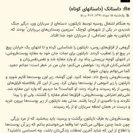
Re: داستانک (داستانهای کوتاه)
پ
یک‌شنبه ۱۵ مرداد ۱۳۹۱, ۴:۱۷ ب.ظ
س
ت
به هنگام اشغال روسیه توسط ناپلئون، دسته‌ای از سربازان وی، درگیر جنگ
شدیدی در یکی از شهرهای کوچک "سرزمین زمستان‌های بی‌پایان" بودند که
ناپلئون به طور تصادفی، از سربازان خود جدا افتاد.
گروهی از قزاق‌های روس، ناپلئون را شناسایی کرده و تا انتهای یک خیابان پیچ
در پیچ او را تعقیب کردند. ناپلئون برای نجات جان خود به مغازه پوست‌فروشی،
در انتهای کوچه بن‌بستی پناه برد. او وارد مغازه شد و نفس‌نفس‌زنان و
التماس‌کنان فریاد زد: خواهش می‌کنم؛ جان من در خطر است؛ نجاتم دهید.
کجا می‌توانم پنهان شوم؟
پوست‌فروش پاسخ داد: عجله کنید. اون گوشه، زیر اون پوست‌ها قایم شوید و
ناپلئون را زیر انبوهی از پوست‌ها پنهان کرد. پس از این کار بلافاصله قزاق‌های
روسی از راه رسیدند و فریاد زدند: او کجاست؟ ما دیدیم که وارد این مغازه شد.
علی‌رغم اعتراض پوست‌فروش، قزاق‌ها تمام مغازه را گشتند، ولی او را پیدا
نکردند و با نا‌امیدی از آن‌جا رفتند. مدتی بعد ناپلئون از زیر پوست‌ها بیرون خزید
و درست در همان لحظه سربازان او از راه رسیدند.
پوست‌فروش به طرف ناپلئون برگشت و پرسید: باید ببخشید که از مرد بزرگی
چون شما چنین سؤالی می‌کنم؛ اما واقعا می‌خواستم بدانم که زیر آن پوست‌ها
با اطلاع از این که شاید آخرین لحظات زندگی‌تان باشد، چه احساسی داشتید؟