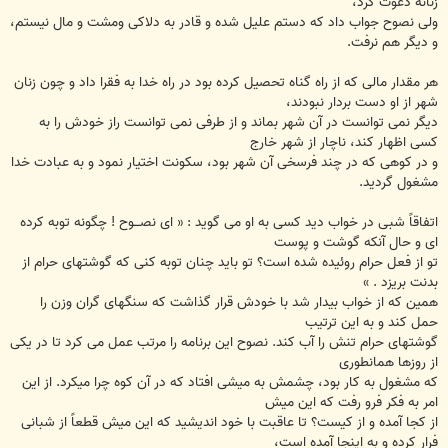
زنانه دعوت کرد،
ولی نصوح جواب داد که دستم علیل شده و قادر به دلاکی ومشت و مال نیستم،
و دیگر هم نرفت.
هر مقدار مالى كه از راه گناه تحصيل كرده بود در راه خدا به فقرا داد و چون زنان
شهر از او دست بردار نبودند،
ديگر نمى توانست در آن شهر بماند و از طرفى نمى توانست راز خودش را به
كسى اظهار كند، ناچار از شهر خارج
و در كوهى كه در چند فرسخى آن شهر بود، سكونت اختيار نمود و به عبادت خدا
مشغول گرديد.
اتفاقاً شبى در خواب ديد كسى به او مى گويد : « اى نصـــوح ! چگونه توبه كرده
اى و حال آنكه گوشت و پوست
تو از فعل حرام روئيده شده است؟ تو بايد چنان توبه كنى كه گوشتهاى حرام از
بدنت بريزد . »
همين كه از خواب بيدار شد با خودش قرار گذاشت كه سنگهاى گران وزن را
حمل كند و به اين ترتيب
گوشتهاى حرام تنش را آب كند. نصوح اين برنامه را مرتب عمل مى كرد تا در يكى
از روزها همانطورى
كه مشغول به كار بود، چشمش به ميشى افتاد كه در آن كوه چرا میكرد. از اين
امر به فكر فرو رفت كه اين ميش
از كجا آمده و از كيست؟ تا عاقبت با خود انديشيد كه اين ميش قطعاً از شبانى
فرار كرده و به اينجا آمده است،