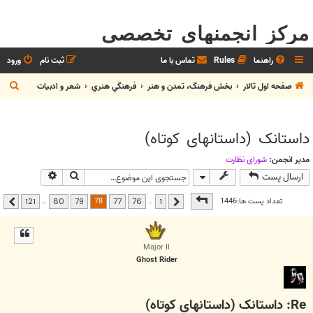
مرکز انجمنهای تخصصی
راهنما
Rules
تماس با ما
ثبت نام
ورود
ج
صفحه اول تالار
بخش فرهنگ، تمدن و هنر
فرهنگي هنري
شعر و ادبيات
س
ت
داستانک (داستانهای کوتاه)
ج
و
مدیر انجمن:
شوراي نظارت
جستجو
جستجوی پیشر
ارسال پست
صفحه
78
از
121
78
تعداد پست ها:1446
…
…
121
80
79
77
76
1
قبلی
بعدی
Major II
Ghost Rider
Re: داستانک (داستانهای کوتاه)