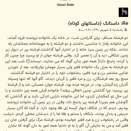
Ghost Rider
Re: داستانک (داستانهای کوتاه)
پ
یک‌شنبه ۵ شهریور ۱۳۹۱, ۸:۲۰ ب.ظ
س
ت
دو فرشته مسافر، برای گذراندن شب، در خانه یک خانواده ثروتمند فرود آمدند.
این خانواده رفتار نا مناسبی داشتند و دو فرشته را به مهمانخانه مجللشان راه
ندادند. بلکه زیر زمین سرد خانه را در اختیار آنها گذاشتند.فرشته پیر در دیوار زیر
زمین شکافی دید و آن را تعمیر کرد. وقتی فرشته جوان از او پرسید چرا چنین کار
را کرده، پاسخ داد(( همه امور بدان گونه که می نمایند، نیستند!)) شب بعد این
دو فرشته به منزل یک خانواده فقیر ولی بسیار مهمان نوازرفتند. بعد از خوردن
غذایی مختصر زن و مرد فقیر، رختخواب خود را در اختیار دو فرشته گذاشتند.
صبح روز بعد فرشتگان، زن و مرد فقیر را گریان دیدند، گاو آنها که تنها وسیله
گذران زندگیشان بود، در مزرعه مرده بود. فرشته جوان عصبانی شد و از فرشته
پیر پرسید: چرا گذاشتی چنین اتفاقی بیفتد؟ خانواده قبلی همه چیز داشتند و با
این حال تو کمکشان کردی، اما این خانواده دارایی اندکی دارند و تو گذاشتی که
گاوشان هم بمیرد! فرشته پیر پاسخ داد: وقتی در زیر زمین آن خانواده ثروتمند
بودیم، دیدم که در شکاف دیوار کیسه ای طلا وجود دارد. از آنجا که آنان بسیار
حریص و بددل بودند، شکاف را بستم و طلا ها را از دیدشان مخفی کردم. دیشب
وقتی در رختخواب زن و مرد فقیر خوابیده بودم، فرشته مرگ برای گرفتن جان زن
فقیر آمد و من به جایش آن گاو را به او دادم! همه امور به دان گونه که نشان