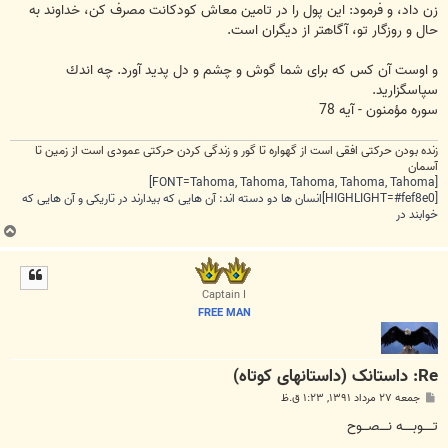
زن داد، و فرمود: این پول را در تامین معاش کودکانت مصرف کن، خداوند به
حال و روزگار تو، آگاهتر از دیگران است.
و اوست آن كس كه براى شما گوش و چشم و دل پديد آورد. چه اندك
سپاسگزاريد.
سوره مؤمنون - آیه 78
زنده بودن حرکتی افقی است از گهواره تا گور و زندگی کردن حرکتی عمودی است از زمین تا
آسمان
[FONT=Tahoma, Tahoma, Tahoma, Tahoma, Tahoma]
[HIGHLIGHT=#fef8e0]انسان ها دو دسته اند: آن هایی که بیدارند در تاریکی و آن هایی که
خوابند در
ب
ا
ل
ا
Captain I
FREE MAN
Re: داستانک (داستانهای کوتاه)
پ
جمعه ۲۷ مرداد ۱۳۹۱, ۱:۲۳ ق.ظ
س
ت
تـــــوبـــــه نــــصـــوح