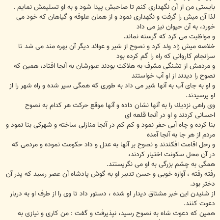
بايستى من از آن نگهدارى كنم تا صاحبش پيدا شود و به او تسليمش نمايم .
لذا آن ميش را گرفت و نگهدارى نمود و از همان علوفه و گياهان كه خود مى
خورد، به آن حيوان نيز مى داد
و مواظبت مى كرد كه گرسنه نماند.
خلاصه ميش زاد ولد كرد و نصوح از شير و عوائد ديگر آن بهره مند مى شد تا
سرانجام كاروانى كه راه را گم كرده بود
و مردمش از تشنگى مشرف به هلاكت بودند عبورشان به آنجا افتاد، همين كه
نصوح را ديدند از او آب خواستند
و او به جاى آب به آنها شير مى داد به طورى كه همگى سير شده و راه شهر را از
او پرسيدند.
وى راهى نزديك را به آنها نشان داده و آنها موقع حركت هر كدام به نصوح
احسانى كردند و او در آنجا قلعه اى
بنا كرده و چاه آبى حفر نمود و كم كم در آنجا منازلى ساخته و شهركى بنا نمود و
مردم از هر جا به آنجا آمده
و رحل اقامت افكندند و نصوح بر آنها به عدل و داد حكومت نموده و مردمى كه
در آن محل سكونت اختيار كردند،
همگى به چشم بزرگى به او مى نگريستند.
رفته رفته ، آوازه خوبى و حسن تدبير او به گوش پادشاه آن عصر رسيد كه پدر آن
دختر بود.
از شنيدن اين خبر مشتاق ديدار او شده ، دستور داد تا وى را از طرف او به دربار
دعوت كنند.
همين كه دعوت شاه به نصوح رسيد، نپذيرفت و گفت : من كارى و نيازى به