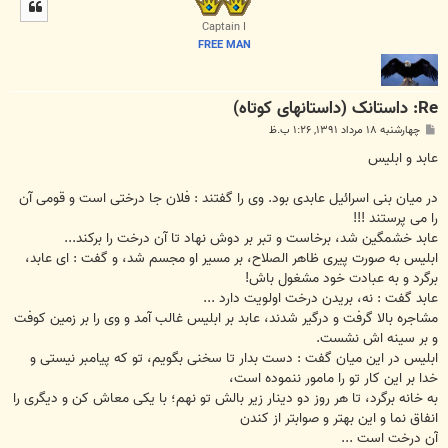
ل
ا
Captain I
FREE MAN
Re: داستانک (داستانهای کوتاه)
پ
چهارشنبه ۱۸ مرداد ۱۳۹۱, ۱:۲۶ ب.ظ
س
ت
عابد و ابلیس‎
در میان بنی اسرائیل عابدی بود. وی را گفتند : فلان جا درختی است و قومی آن
را می پرستند !!!
عابد خشمگین شد، برخاست و تبر بر دوش نهاد تا آن درخت را برکند...
ابلیس به صورت پیری ظاهر الصلاح، بر مسیر او مجسم شد، و گفت : ای عابد،
برگرد و به عبادت خود مشغول باش!
عابد گفت : نه، بریدن درخت اولویت دارد ...
مشاجره بالا گرفت و درگیر شدند، عابد بر ابلیس غالب آمد و وی را بر زمین کوفت
و بر سینه اش نشست.
ابلیس در این میان گفت : دست بدار تا سخنی بگویم، تو که پیامبر نیستی و
خدا بر این کار تو را مامور ننموده است،
به خانه برگرد، تا هر روز دو دینار زیر بالش تو نهم؛ با یکی معاش کن و دیگری را
انفاق نما و این بهتر و صوابتر از کندن
آن درخت است ...