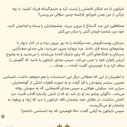
ناپلئون تا حد امکان قامتش را راست کرد و خشم‌گینانه فریاد کشید: با چه
جرأتی از من یعنی امپراتور فرانسه چنین سؤالی می‌پرسی؟
محافظین این مرد گستاخ را بیرون ببرید، چشم‌هایش را بسته و اعدامش کنید.
خود من شخصا فرمان آتش را صادر می‌کنم.
سربازان پوست‌فروش بخت‌برگشته را به زور بیرون برده و در کنار دیوار با
چشم‌های بسته قرار دادند. مرد بیچاره چیزی نمی‌دید؛ ولی صدای صف‌آرایی
سربازان و تفنگ‌های آنان که برای شلیک آماده می‌شدند را می‌شنید و به وضوح
لرزش زانوان خود را حس می‌کرد. سپس صدای ناپلئون را شنید که گلویش را
صاف کرد و با خونسردی گفت: آماده ….. هدف …..
با اطمینان از این که لحظاتی دیگر این احساسات را هم نخواهد داشت، احساس
عجیبی سراسر وجودش را فرا گرفت و به صورت قطرات اشکی از گونه‌هایش
سرازیر شد. سکوتی طولانی و سپس صدای قدم‌هایی که به سویش روانه
می‌شد… ناگهان چشم بند او باز شد. او که از تابش یک‌باره آفتاب قدرت دید
کاملی نداشت، در مقابل خود چشمان نافذ ناپلئون را دید که ژرف و پر‌نفوذ به
چشمان او می‌نگریست.
سپس ناپلئون به آرامی گفت: حالا فهمیدی که چه احساسی داشتم؟
ب
ا