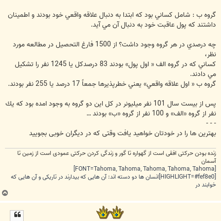
گروه ب : شامل كساني بود كه ابتدا به دنبال علاقه واقعي خود بودند و اطمينان
داشتند كه پول عاقبت خود به دنبال آن مي آيد.
چه درصدي در هر گروه وجود داشت؟ از 1500 فارغ التحصيل در مطالعه مورد
نظر،
كساني كه در گروه الف « اول پول» بودند 83 درصدكل يا 1245 نفر را تشكيل
مي دادند.
گروه ب « اول علاقه واقعي» يعني خطرپذيرها جمعاً 17 درصد يا 255 نفر بودند.
پس از بيست سال 101 نفر ميليونر در كل اين دو گروه به وجود امده بود كه يك
نفر از گروه «الف» و 100 نفر از گروه «ب» بودند …
- - -
بهترين ها را در خودتان خواهيد يافت وقتی که در ديگران خوبی بجوييد
زنده بودن حرکتی افقی است از گهواره تا گور و زندگی کردن حرکتی عمودی است از زمین تا
آسمان
[FONT=Tahoma, Tahoma, Tahoma, Tahoma, Tahoma]
[HIGHLIGHT=#fef8e0]انسان ها دو دسته اند: آن هایی که بیدارند در تاریکی و آن هایی که
خوابند در
ب
ا
ل