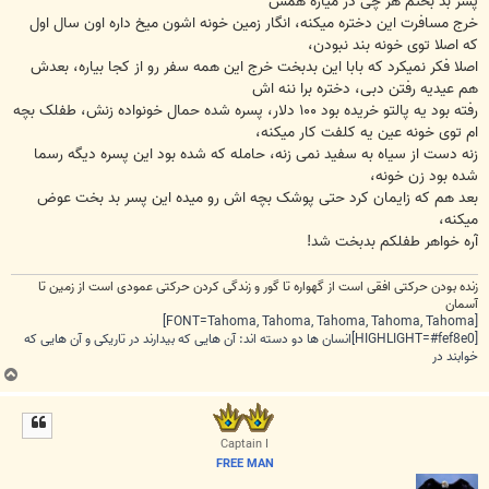
پسر بد بختم هر چی در میاره همش
خرج مسافرت این دختره میکنه، انگار زمین خونه اشون میخ داره اون سال اول
که اصلا توی خونه بند نبودن،
اصلا فکر نمیکرد که بابا این بدبخت خرج این همه سفر رو از کجا بیاره، بعدش
هم عیدیه رفتن دبی، دختره برا ننه اش
رفته بود یه پالتو خریده بود ۱۰۰ دلار، پسره شده حمال خونواده زنش، طفلک بچه
ام توی خونه عین یه کلفت کار میکنه،
زنه دست از سیاه به سفید نمی زنه، حامله که شده بود این پسره دیگه رسما
شده بود زن خونه،
بعد هم که زایمان کرد حتی پوشک بچه اش رو میده این پسر بد بخت عوض
میکنه،
آره خواهر طفلکم بدبخت شد!
زنده بودن حرکتی افقی است از گهواره تا گور و زندگی کردن حرکتی عمودی است از زمین تا
آسمان
[FONT=Tahoma, Tahoma, Tahoma, Tahoma, Tahoma]
[HIGHLIGHT=#fef8e0]انسان ها دو دسته اند: آن هایی که بیدارند در تاریکی و آن هایی که
خوابند در
ب
ا
ل
ا
Captain I
FREE MAN