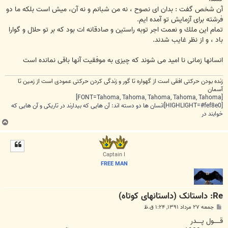
آن شخص گفت : بدان اى نصوح ، نه من شبانم و نه آن، ميش است بلكه ما دو
فرشته براى آزمايش تو آمده ايم.
تمام اين ملك و نعمت اجر توبه راستين و صادقانه ات بود كه بر تو حلال و گوارا
باد ، و از نظر غايب شدند.
انسانها زمانی نا امید می شوند که چیزی به موفقیت آنها باقی نمانده است
زنده بودن حرکتی افقی است از گهواره تا گور و زندگی کردن حرکتی عمودی است از زمین تا
آسمان
[FONT=Tahoma, Tahoma, Tahoma, Tahoma, Tahoma]
[HIGHLIGHT=#fef8e0]انسان ها دو دسته اند: آن هایی که بیدارند در تاریکی و آن هایی که
خوابند در
ب
ا
ل
ا
Captain I
FREE MAN
Re: داستانک (داستانهای کوتاه)
پ
جمعه ۲۷ مرداد ۱۳۹۱, ۱:۲۴ ق.ظ
س
ت
قــــــول پـــــدر