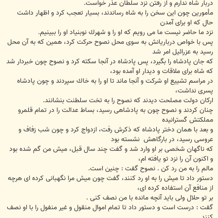
دربار شاه ندارم و از رفتن نزد سلطان عذر خواست.
مأمورين چون اين سخن را به شاه رساندند، بسيار تعجب كرد و اظهار داشت
حال كه او براى آمدن
نزد ما حاضر نيست ما مى رويم كه او را و شهرك نوبنياد او را ببينيم.
پس با خواص درباريانش به سوى محل نصوح حركت كرد، همين كه به آن محل
رسيد به عزرائيل امر شد
كه جان پادشاه را بگيرد، پس پادشاه در آنجا سكته كرد و نصوح چون خبردار شد
كه شاه براى ملاقات و ديدار او آمده بود،
در مراسم تشييع او شركت و آنجا ماند تا او را به خاك سپردند و چون پادشاه
پسرى نداشت،
اركان دولت مصلحت ديدند كه نصوح را به تخت سلطنت بنشانند.
چنان كردند و نصوح چون به پادشاهى رسيد، بساط عدالت را در تمام قلمرو
مملكتش گسترانيده
و بعد با همان دختر پادشاه كه ذكرش رفت، ازدواج كرد و چون شب زفاف و
عروسى رسيد، در بارگاهش ‍ نشسته بود
كه ناگهان شخصى بر او وارد شد و گفت چند سال قبل، ميش من گم شده بود
و اكنون آن را نزد تو يافته ام،
مالم را به من رد كن . نصوح گفت : چنين است.
دستور داد تا ميش را به او رد كنند، گفت چون ميش مرا نگهبانى كرده اى هرچه
از منافع آن استفاده كرده اى،
بر تو حلال ولى بايد آنچه مانده با من نصف كنى .
گفت : درست است و دستور داد تا تمام اموال منقول و غير منفول را با او نصف
كنند.