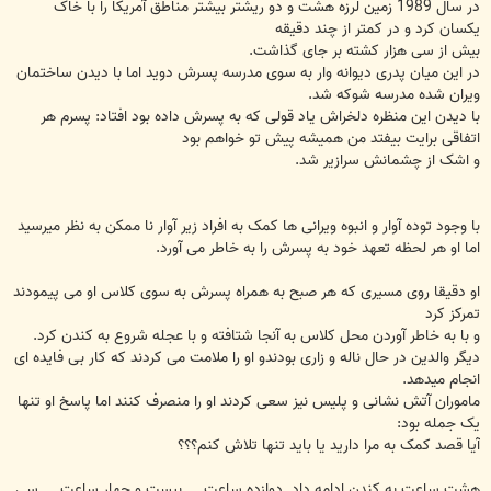
در سال 1989 زمین لرزه هشت و دو ریشتر بیشتر مناطق آمریکا را با خاک
یکسان کرد و در کمتر از چند دقیقه
بیش از سی هزار کشته بر جای گذاشت.
در این میان پدری دیوانه وار به سوی مدرسه پسرش دوید اما با دیدن ساختمان
ویران شده مدرسه شوکه شد.
با دیدن این منظره دلخراش یاد قولی که به پسرش داده بود افتاد: پسرم هر
اتفاقی برایت بیفتد من همیشه پیش تو خواهم بود
و اشک از چشمانش سرازیر شد.
با وجود توده آوار و انبوه ویرانی ها کمک به افراد زیر آوار نا ممکن به نظر میرسید
اما او هر لحظه تعهد خود به پسرش را به خاطر می آورد.
او دقیقا روی مسیری که هر صبح به همراه پسرش به سوی کلاس او می پیمودند
تمرکز کرد
و با به خاطر آوردن محل کلاس به آنجا شتافته و با عجله شروع به کندن کرد.
دیگر والدین در حال ناله و زاری بودندو او را ملامت می کردند که کار بی فایده ای
انجام میدهد.
ماموران آتش نشانی و پلیس نیز سعی کردند او را منصرف کنند اما پاسخ او تنها
یک جمله بود:
آیا قصد کمک به مرا دارید یا باید تنها تلاش کنم؟؟؟
هشت ساعت به کندن ادامه داد. دوازده ساعت ... بیست و چهار ساعت ... سی