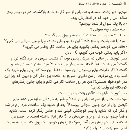
پ
یک‌شنبه ۱۵ مرداد ۱۳۹۱, ۴:۱۵ ب.ظ
س
ت
مردی، دیر وقت، خسته و عصبانی از سر کار به خانه بازگشت. دم در، پسر پنج
ساله اش را دید که در انتظارش بود.
- بابا! یک سوال از شما بپرسم؟
- بله حتما، چه سوالی ؟
- بابا ، شما برای هر ساعت کار، چقدر پول می گیرید؟
- مرد با عصبانیت پاسخ داد: " این به تو ربطی ندارد، چرا چنین سوالی می کنی؟"
- فقط می خواهم بدانم. بگویید برای هر ساعت کار چقدر می گیرید؟
- اگر باید بدانی خوب می گویم، 10 دلار.
پسر کوچک در حالی که سرش پائین بود، آه کشید. سپس به مرد نگاه کرد و
گفت:" می شود لطفاً 5 دلار به من قرض بدهید ؟" مرد بیشتر عصبانی شد و
گفت :" اگر دلیلت برای پرسیدن این سوال، فقط این بود که پولی برای خرید یک
اسباب بازی مزخرف از من بگیری، سریع به اتاقت برو، فکر کن و ببین که چرا این
قدر خودخواه هستی؟! من هر روز سخت کار می کنم و برای چنین رفتارهای
کودکانه ای وقت ندارم."
پسر کوچک ،آرام به اتاقش رفت و در را بست.
مرد نشست و باز هم عصبانی تر شد:" چطور به خودش اجازه می دهد برای
گرفتن پول از من چنین سوالی بپرسد؟!" بعد از حدود یک ساعت، مرد آرام تر شد
و فکر کرد که شاید با پسر کوچکش خیلی تند و خشن رفتار کرده است. شاید
واقعاً چیزی بوده که او برای خریدش به 5 دلار نیاز داشته است. به خصوص
اینکه خیلی کم پیش می آمد پسرک از پدرش درخواست پول کند. مرد به سمت
اتاق پسر رفت و در را باز کرد.