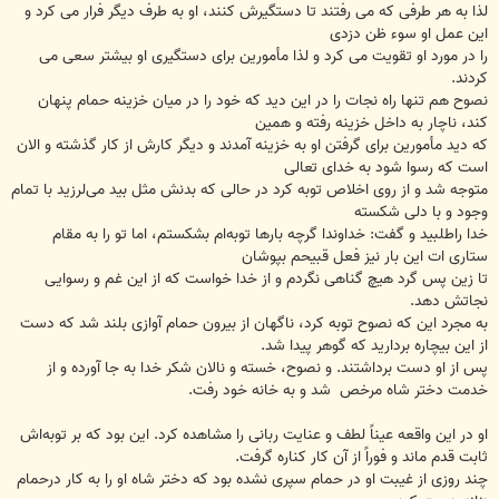
لذا به هر طرفى كه مى رفتند تا دستگيرش كنند، او به طرف ديگر فرار مى كرد و
اين عمل او سوء ظن دزدى
را در مورد او تقويت مى كرد و لذا مأمورين براى دستگيرى او بيشتر سعى مى
كردند.
نصوح هم تنها راه نجات را در اين ديد كه خود را در ميان خزينه حمام پنهان
كند، ناچار به داخل خزينه رفته و همين
كه ديد مأمورين براى گرفتن او به خزينه آمدند و ديگر كارش از كار گذشته و الان
است كه رسوا شود به خداى تعالى
متوجه شد و از روى اخلاص توبه كرد در حالی که بدنش مثل بید می‌لرزید با تمام
وجود و با دلی شکسته
خدا راطلبید و گفت: خداوندا گرچه بارها توبه‌ام بشکستم، اما تو را به مقام
ستاری ات این بار نیز فعل قبیحم بپوشان
تا زین پس گرد هیچ گناهی نگردم و از خدا خواست كه از اين غم و رسوايى
نجاتش دهد.
به مجرد اين كه نصوح توبه كرد، ناگهان از بيرون حمام آوازى بلند شد كه دست
از اين بيچاره برداريد كه گوهر پيدا شد.
پس از او دست برداشتند. و نصوح، خسته و نالان شكر خدا به جا آورده و از
خدمت دختر شاه مرخص ‍ شد و به خانه خود رفت.
او در این واقعه عیناً لطف و عنایت ربانی را مشاهده کرد. این بود که بر توبه‌اش
ثابت‌ قدم ماند و فوراً از آن کار کناره گرفت.
چند روزی از غیبت او در حمام سپری نشده بود که دختر شاه او را به کار درحمام