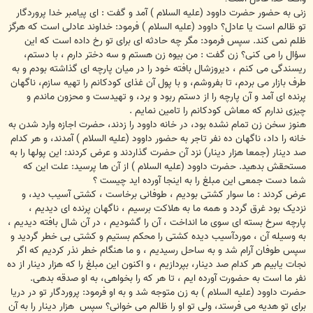
زنى به حضور حضرت داوود (علیه السلام ) آمد و گفت : اى پیامبر خدا پروردگار
تو ظالم است یا عادل؟ داوود (علیه السلام ) فرمود: خداوند عادلى است که هرگز
ظلم نمى کند. سپس فرمود: مگر چه حادثه اى براى تو رخ داده است که این
سؤال را مى کنى؟ زن گفت : من بیوه زن هستم و سه دختر دارم ، با دستم،
ریسندگى مى کنم ، دیروزشال بافته خود را در میان پارچه اى گذاشته بودم و به
طرف بازار مى بردم، تا بفروشم، و با پول آن غذاى کودکانم را تهیه سازم، ناگهان
پرنده اى آمد و آن پارچه را از دستم ربود و برد، و تهیدست و محزون ماندم و
چیزى ندارم که معاش کودکانم را تامین نمایم .
هنوز سخن زن تمام نشده بود، در خانه داوود را زدند، حضرت اجازه وارد شدن به
خانه را داد، ناگهان ده نفر تاجر به حضور داوود (علیه السلام ) آمدند، و هر کدام
صد دینار (جمعا هزار دینار) نزد آن حضرت گذاردند و عرض کردند: این پولها را به
مستحقش بدهید. حضرت داوود (علیه السلام ) از آن ها پرسید: علت این که
شما دست جمعى این مبلغ را به اینجا آورده اید چیست ؟
عرض کردند : ما سوار کشتى بودیم ، طوفانى برخاست ، کشتى آسیب دید، و
نزدیک بود غرق گردد و همه ما به هلاکت برسیم ، ناگهان پرنده اى دیدیم ،
پارچه سرخ بسته ای سوى ما انداخت ، آن را گشودیم ، در آن شال بافته دیدیم ،
به وسیله آن ، موردآسیب دیده کشتى را محکم بستیم و کشتى بى خطر گردید و
سپس طوفان آرام شد و به ساحل رسیدیم ، و ما هنگام خطر نذر کردیم که اگر
نجات یابیم هر کدام صد دینار، بپردازیم ، و اکنون این مبلغ را که هزار دینار از ده
نفر ما است به حضورت آورده ایم ، تا هر که را بخواهى، به او صدقه بدهى.
حضرت داوود (علیه السلام ) به زن متوجه شد و به او فرمود: پروردگار تو در دریا
براى تو هدیه مى فرستد، ولى تو او را ظالم مى خوانى؟ سپس ‍ هزار دینار را به آن