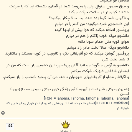
امتحان فرا میخواند
و طبق معمول سئوال اولی را میپرسد شما در قطاری نشسته اید که با سرعت
هشتاد کیلومتر در ساعت حرکت میکند
و ناگهان شما گرما زده شده اید، حالا چکار میکنید؟
این دانشجوی خبره میگوید؛ من کتم را در میارم
پروفسور اضافه میکند که هوا بیش از اینها گرمه
دانشجو میگه خوب ژاکتم را هم در میارم
هوای کوپه مثل حمام سونا داغه
دانشجو میگه اصلا ً لخت مادر زاد میشم
پروفسور گوشزد میکند که دو آفریقائی نکره و نانجیب در کوپه هستند و منتظرند
تا شما لخت شی
دانشجو به آرامی میگوید میدانید آقای پروفسور، این دهمین بار است که من در
امتحان شفاهی فیزیک شرکت میکنم
و اگرقطار مملو از آفریقائیهای شهوتران باشد، من آن پنجره لامصب را باز نمیکنم.
زنده بودن حرکتی افقی است از گهواره تا گور و زندگی کردن حرکتی عمودی است از زمین تا
آسمان
[FONT=Tahoma, Tahoma, Tahoma, Tahoma, Tahoma]
[HIGHLIGHT=#fef8e0]انسان ها دو دسته اند: آن هایی که بیدارند در تاریکی و آن هایی که
خوابند در
ب
ا
ل
ا
Major II