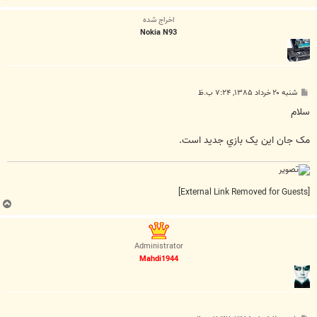
ا
اخراج شده
ل
Nokia N93
ا
پ
شنبه ۲۰ خرداد ۱۳۸۵, ۷:۲۴ ب.ظ
س
ت
سلام
مک جان اين يک بازي جديد است.
[External Link Removed for Guests]
ب
ا
ل
ا
Administrator
Mahdi1944