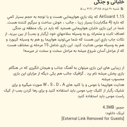
خلبانی و جنگی
پ
شنبه ۲۰ خرداد ۱۳۸۵, ۴:۲۱ ب.ظ
س
ت
AirGuard 1.15 كه يك بازي هواپيمايي هست و با توجه به حجم بسيار كمي
كه داره (4 مگابايت) بسيار زيبا ، جالب ، خوش ساخت و سرگرم كننده هست.
شما در این بازی خلبان هواپيمايي هستيد كه بايد در یک منطقه ی جنگی
اهداف ثابت و متحرك رو به وسيله سلاحهاي خود (رگبار و بمب) از بين ببريد. از
نكات جاب بازي اين هست كه شما مي‌تونيد هواپيما رو هم به وسيله كيبورد و
هم به وسيله موس هدايت كنيد. این بازی شامل 15 مرحله ی مختلف هست
که از مراحل آسان شروع میشه به مراحل سخت و سخت تر میرسه!
از زیبایی های این بازی میتوان به آهنگ جذاب و هیجان انگیزی که در هنگام
بازی پخش میشه نام برد . گرافیک جالب هم یکی دیگه از مزایای این بازی
محسوب میشه
هدایت هواپیما با موس و یا کلید های W ، S ، D ، A صورت میگیره و برای
شلیک رگبار از کلیک چپ موس باید استفاده کنید و برای رها کردن بمب از کیک
راست موس باید استفاده کنید
حجم: 4.3MB
لینک دانلود:
[External Link Removed for Guests]