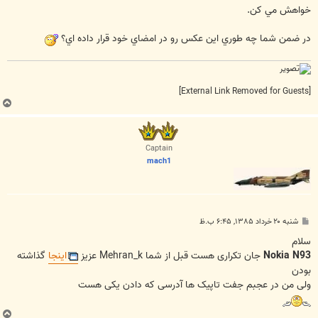
ت
خواهش مي کن.
در ضمن شما چه طوري اين عکس رو در امضاي خود قرار داده اي؟
[External Link Removed for Guests]
ب
ا
ل
ا
Captain
mach1
پ
شنبه ۲۰ خرداد ۱۳۸۵, ۶:۴۵ ب.ظ
س
ت
سلام
Nokia N93
جان تکراری هست قبل از شما Mehran_k عزیز
اینجا
گذاشته
بودن
ولی من در عجبم جفت تاپیک ها آدرسی که دادن یکی هست
ب