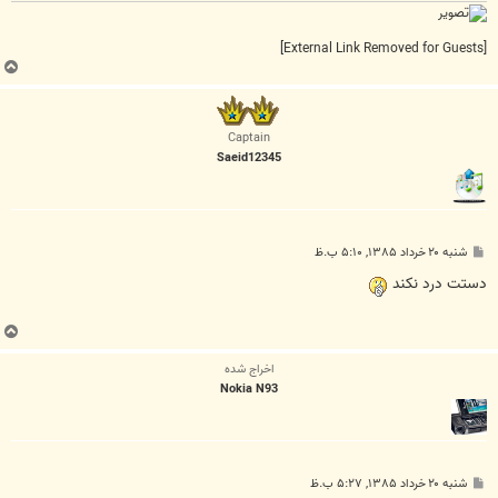
[External Link Removed for Guests]
ب
ا
ل
ا
Captain
Saeid12345
پ
شنبه ۲۰ خرداد ۱۳۸۵, ۵:۱۰ ب.ظ
س
ت
دستت درد نکند
ب
ا
اخراج شده
ل
Nokia N93
ا
پ
شنبه ۲۰ خرداد ۱۳۸۵, ۵:۲۷ ب.ظ
س