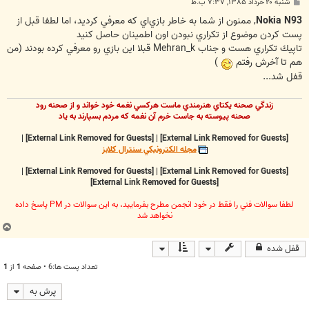
پ
شنبه ۲۰ خرداد ۱۳۸۵, ۷:۳۷ ب.ظ
س
ت
Nokia N93
, ممنون از شما به خاطر بازي‌اي كه معرفي كرديد، اما لطفا قبل از
پست كردن موضوع از تكراري نبودن اون اطمينان حاصل كنيد
تاپيك تكراري هست و جناب Mehran_k قبلا اين بازي رو معرفي كرده بودند (من
هم تا آخرش رفتم
)
قفل شد...
زندگي صحنه يکتاي هنرمندي ماست هرکسي نغمه خود خواند و از صحنه رود
صحنه پيوسته به جاست خرم آن نغمه که مردم بسپارند به ياد
|
[External Link Removed for Guests]
|
[External Link Removed for Guests]
مجله الکترونيکي سنترال کلابز
|
[External Link Removed for Guests]
|
[External Link Removed for Guests]
[External Link Removed for Guests]
لطفا سوالات فني را فقط در خود انجمن مطرح بفرماييد، به اين سوالات در PM پاسخ داده
نخواهد شد
ب
ا
قفل شده
ل
ا
تعداد پست ها:6 • صفحه
1
از
1
پرش به