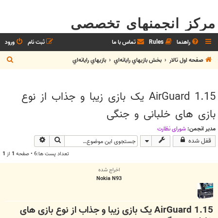
مرکز انجمنهای تخصصی
راهنما
Rules
تماس با ما
ثبت نام
ورود
ج
صفحه اول تالار
بخش بازيهاي رايانه‌اي
بازيهاي رايانه‌اي
س
ت
AirGuard 1.15 یک بازی زیبا و جذاب از نوع
ج
بازی های خلبانی و جنگی
و
مدیر انجمن:
شوراي نظارت
جستجو
جستجوی پیشرف
قفل شده
تعداد پست ها:6 • صفحه
1
از
1
اخراج شده
Nokia N93
AirGuard 1.15 یک بازی زیبا و جذاب از نوع بازی های