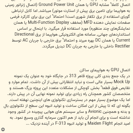
اتصال کاملا" مشابه GPU یا همان Ground Power Unit (اتصال ژنراتور زمینی
به هواپیما برای تامین برق پیش از استارت موتور) میباشد, اما کابل ارتباطی
گویای استفاده از برق تکفاز شهری است! احتمالا" این برق برای کارکرد فرضی
صفحات نمایش دهنده MFD (مخفف Multi-Function Display یا همان
نمایشگرهای چند منظوره) مورد استفاده قرار میگیرد. با اینحال بر اساس
استانداردهای جهانی, سامانه های الکترونیکی هواپیما از برق Directional
Current یا همان DC بهره میرند و احتمالا" برق خارجی با جریان AC توسط
Rectifier داخلی یا خارجی به جریان DC تبدیل میگردد.
اتصال GPU به هواپیمای ساکن
در یک جمع بندی کلی پروژه قاهر 313 در جایگاه خود به عنوان یک نمونه
Mock Up بسیار عالی است و نباید انتظاراتی بیش از آن داشت. تمام موارد و
نقایص فوق قطعا" بخش کوچکی از مشکلات متعدد این پروژه بزرگ هستند و
متخصصان کشور همچنان راه زیادی برای تولید نمونه نهایی آن در پیش دارند.
اما یک موضوع بسیار مهم در بسترسازی تکنولوژی های اینچنین نهفته است,
بگونه ای که تا پیش از این امکان ساخت و تولید انبوه این سطح از تکنولوژی بال
و بدنه و همچنین Avionic و سایر سیستم های هوایی پیچیده در کشور وجود
نداشته است و برای انجام آن باید از هم اکنون سرمایه گذاری وسیع نمود. به
امید انجام Maiden Flight و تولید انبوه F-313 در آینده نزدیک ...
ب