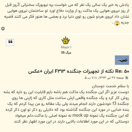
س
ت
یادش به خیر یک سالی یک نفر که می خواست بره نیویورک سخنرانی 3روز قبل
از روز نیروی هوایی یک ماکت رو از وزارت دفاع اورد تو ساختمان نیروی هوایی
نشان داد ابروی هردو شون رو توی دنیا برد و بعضی ها هنوز فکر می کنند قضیه
جدیه
.
ب
ا
ل
ا
Major I
میگ 35
Re: ۵۰ نکته از تجهیزات جنگنده F۳۱۳ ایران +عکس
پ
جمعه ۲۷ تیر ۱۳۹۳, ۷:۱۰ ب.ظ
س
ت
با سلام خدمت دوستان
دوست عزیز اگر این جنگنده یک ماکت هم باشه بازم قابلیت این رو داره که بشه
روش کار کرد و یک جنگنده واقعی ازش ساخت مثل کاری که ژاپنی ها روی
جنگنده f3 خودشون دارند انجام میدند ولی یک مقاله رو من پیدا کردم که یک
بنده خدایی در مورد این جنگنده گذاشته بود که دلایلی رو ذکر تو اون ذکر کرده
که این جنگنده یک نمونه mock up نه نمونه اصلی یا ماکت،دلم میخواد
دوستانی که در این مورد اطلاعات بالایی دارند در این مورد اظهار نظر کنند