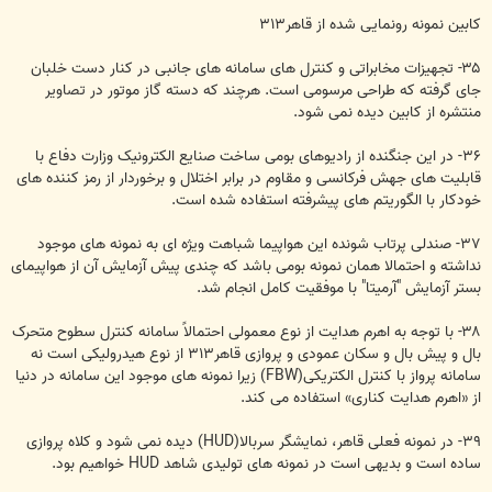
کابین نمونه رونمایی شده از قاهر۳۱۳
۳۵- تجهیزات مخابراتی و کنترل های سامانه های جانبی در کنار دست خلبان
جای گرفته که طراحی مرسومی است. هرچند که دسته گاز موتور در تصاویر
منتشره از کابین دیده نمی شود.
۳۶- در این جنگنده از رادیوهای بومی ساخت صنایع الکترونیک وزارت دفاع با
قابلیت های جهش فرکانسی و مقاوم در برابر اختلال و برخوردار از رمز کننده های
خودکار با الگوریتم های پیشرفته استفاده شده است.
۳۷- صندلی پرتاب شونده این هواپیما شباهت ویژه ای به نمونه های موجود
نداشته و احتمالا همان نمونه بومی باشد که چندی پیش آزمایش آن از هواپیمای
بستر آزمایش "آرمیتا" با موفقیت کامل انجام شد.
۳۸- با توجه به اهرم هدایت از نوع معمولی احتمالاً سامانه کنترل سطوح متحرک
بال و پیش بال و سکان عمودی و پروازی قاهر۳۱۳ از نوع هیدرولیکی است نه
سامانه پرواز با کنترل الکتریکی(FBW) زیرا نمونه های موجود این سامانه در دنیا
از «اهرم هدایت کناری» استفاده می کند.
۳۹- در نمونه فعلی قاهر، نمایشگر سربالا(HUD) دیده نمی شود و کلاه پروازی
ساده است و بدیهی است در نمونه های تولیدی شاهد HUD خواهیم بود.