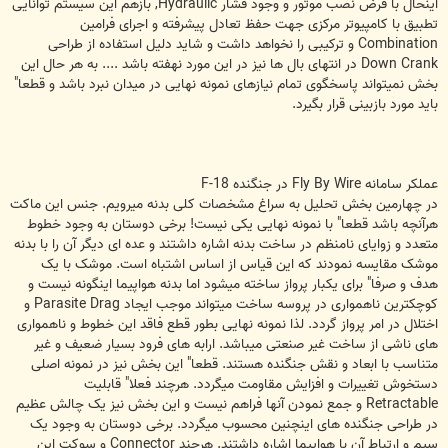
اینحال با فرض نصب موتور و وجود فشار Hydraulic, بازهم این سیستم توانایی
تطبیق با کامپیوتر مرکزی جهت حفظ تعادل پیشرفته و اجرای فرامین
Combination و ترکیبی را نخواهد داشت و شاید دلیل استفاده از طراحی
Down Crank در انتهای بال ها نیز در این مورد نهفته باشد .... به هر حال این
بخش نمیتواند پاسخگوی تمام نیازهای نمونه نهایی در میدان نبرد باشد و قطعا"
باید مورد بازبینی قرار بگیرد.
عملکر سامانه Fly By Wire در جنگنده F-18
در چهارمین بخش تحلیل به سراغ مشخصات کلی بدنه میرویم. جنس این ماکت
هرآنچه باشد قطعا" با نمونه نهایی یکی نیست! برخی دوستان به وجود خطوط
متعدد و زوایای نامنظم در ساخت بدنه اشاره داشتند و عده ای دیگر آن را با بدنه
موشک مقایسه نمودند که این قیاس از اساس اشتباه است. موشک با یک
هدف و صرفا" برای یکبار پرواز ساخته میشود اما بدنه هواپیما اینگونه نیست و
کوچکترین ناهمواری در پروسه ساخت میتواند موجب ایجاد Parasite Drag و
اختلال در امر پرواز گردد. لذا نمونه نهایی بطور قطع فاقد این خطوط و ناهمواری
های ناشی از ساخت غیر صنعتی میباشد. ارابه های فرود بسیار ضعیف و غیر
متناسب با ابعاد و نقش جنگنده هستند. قطعا" این بخش نیز در نمونه اصلی
دستخوش تغییرات و افزایش مقاومت میگردد. هرچند فعلا" قابلیت
Retractable و جمع نمودن آنها فراهم نیست و این بخش نیز یک چالش عظیم
در طراحی جنگنده های اینچنین محسوب میگردد. برخی دوستان به وجود یک
سیم و ارتباط آن با هواپیما اشاره داشتند. هرچند Connector و سوکت این