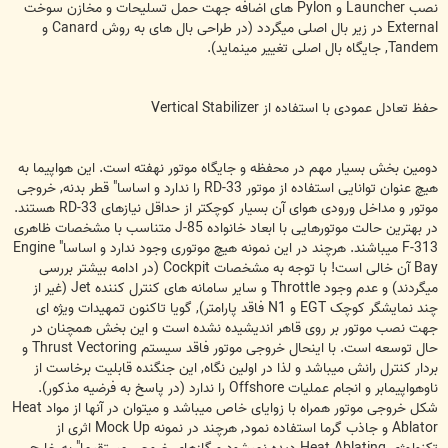
نصب Launcher و Pylon های اضافه جهت حمل تسلیحات و مخازن سوخت
External در زیر بال اصلی میگردد (در طراحی بال های به روش Canard و
Tandem, جایگاه بال اصلی تغییر مینماید).
حفظ تعادل عمودی با استفاده از Vertical Stabilizer
دومین بخش بسیار مهم در محفظه و جایگاه موتور نهفته است. این هواپیما به
هیچ عنوان توانایی استفاده از موتور RD-33 را ندارد و اساسا" قطر بدنه, خروجی
موتور و مداخل ورودی هوای آن بسیار کوچکتر از حداقل نیازهای RD-33 هستند.
در بهترین حالت موتورهایی با ابعاد خانواده J-85 متناسب با مشخصات ظاهری
F-313 میباشند. هرچند در این نمونه هیچ موتوری وجود ندارد و اساسا" Engine
Bay آن خالی است! با توجه به مشخصات Cockpit (در ادامه بیشتر بررسی
میگردند) و عدم وجود Throttle و سایر سامانه های کنترل کننده Jet (غیر از
چند نمایشگر کوچک EGT و N1 فاقد پارامتر), گویا تاکنون تمهیدات ویژه ای
جهت نصب موتور بر روی قاهر اندیشیده نشده است و این بخش همچنان در
حال توسعه است. با اینحال خروجی موتور فاقد سیستم Thrust Vectoring و
بردار کنترل رانش میباشد و لذا در اولین نگاه, این جنگنده قابلیت برخاست از
ناوهواپیمابر و انجام عملیات Offshore را ندارد (در پاسخ به فرضیه مذکور).
شکل خروجی موتور همراه با زوایای خاص میباشد و میتوان در آنها از مواد Heat
Ablator و جاذب گرما استفاده نمود, هرچند در نمونه Mock Up اثری از