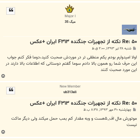
ا
ل
ا
Major I
میگ 35
Re: ۵۰ نکته از تجهیزات جنگنده F۳۱۳ ایران +عکس
پ
شنبه ۲۸ تیر ۱۳۹۳, ۲:۰۰ ق.ظ
س
ت
اولا امیدوارم بودم یکم منطقی تر در موردش صحبت کنید،دوما فکر کنم جواب
این حرف شما رو همون بالا دادم سوما گفتم دوستانی که اطلاعات بالا دارند در
این مورد صحبت کنند
ب
ا
New Member
ل
ub313ali
ا
Re: ۵۰ نکته از تجهیزات جنگنده F۳۱۳ ایران +عکس
پ
چهارشنبه ۳۰ مهر ۱۳۹۳, ۸:۳۸ ب.ظ
س
ت
موتورش مال اف_۵هست و وبه مقدار کم بمب حمل میکند ولی دیگر ماکت
نیست
ب
ا