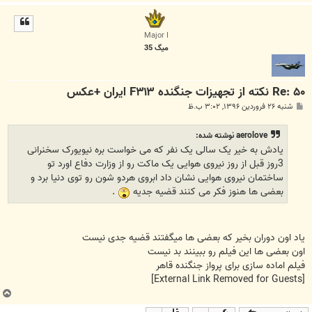
ا
ل
ا
Major I
میگ 35
Re: ۵۰ نکته از تجهیزات جنگنده F۳۱۳ ایران +عکس
پ
شنبه ۲۶ فروردین ۱۳۹۶, ۳:۰۲ ب.ظ
س
ت
aerolove نوشته شده:
یادش به خیر یک سالی یک نفر که می خواست بره نیویورک سخنرانی
3روز قبل از روز نیروی هوایی یک ماکت رو از وزارت دفاع اورد تو
ساختمان نیروی هوایی نشان داد ابروی هردو شون رو توی دنیا برد و
بعضی ها هنوز فکر می کنند قضیه جدیه
.
یاد اون دوران بخیر که بعضی ها میگفتند قضیه جدی نیست
اون بعضی ها این فیلم رو ببینند بد نیست
فیلم اماده سازی برای پرواز جنگنده قاهر
[External Link Removed for Guests]
ب
ا