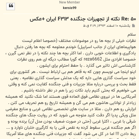
New Member
ل
kersis99
ا
Re: ۵۰ نکته از تجهیزات جنگنده F۳۱۳ ایران +عکس
پ
یک‌شنبه ۱۰ اسفند ۱۳۹۳, ۲:۱۹ ق.ظ
س
ت
سلام
نظرات خیلی از بچه ها رو در موضوعات مختلف (خصوصا اعلام لیست
هواپیماهای ایران از جانب اسراییل) خوندم معلومه که بچه ها رفتن دنبال
یادگیری و اطلاعات خوبی دارن . اما اکثر بچه ها چند نکته را در نظر نمی گیرن ،
خصوصا افرادی مثل reza6662 که گویا مطالب دیگه ای هم روی نظرات
کارشناسی اش تاثیر می گذارد . با حفظ احترام برای ایشون .
اینو اینجا می نویسم چون که به قاهر هم بی ارتباط نیست . هر کشوری برای
خود سیاست گذاری هایی داره که یک مدلش سیاست گذاری نظامیه . یعنی
فقط بحث و بررسی درباره مثلا جزییات و فنی جنگنده کفایت نمی کنه و وقتی
می خواهیم که بحثی کنیم باید نکات زیر را هم در نظر داشته باشیم .
آمریکایی ها در نیروی نظامی فوق العاده قوی هستند اما شک نکنید که همیشه
زیادتر از توانایی هاشون هم می گن و همیشه تاریخ رو هم تحریف می کنن .
ابزارش رو هم دارن . مثلا در سایت های تخصصی نظامی غربی و منابع مغرضی
مثل ویکی پدیا اگر دقت کنید متوجه می شوید که در روایت جنگ های جنگنده
شرقی با غربی ، اکثرا غربی (حتی در صورت ضعیف بودن مدل آن) برنده بوده و
اگر هم جنگنده غربی سقوط کرده به نقص فنی یا به کارگیری خلبان ناوارد و ...
ربط دادن !!! اما در کل می شود گفت که جزییات فنی جنگنده های مثلا آمریکا