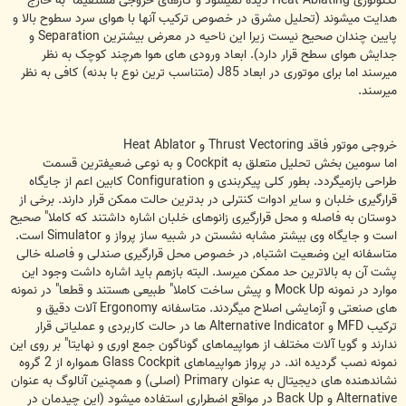
تکنولوژی Heat Ablating دیده نمیشود و گازهای خروجی مستقیما" به خارج
هدایت میشوند (تحلیل مشرق در خصوص ترکیب آنها با هوای سرد سطوح بالا و
پایین چندان صحیح نیست زیرا این ناحیه در معرض بیشترین Separation و
جدایش هوای سطح قرار دارد). ابعاد ورودی های هوا هرچند کوچک به نظر
میرسند اما برای موتوری در ابعاد J85 (متناسب ترین نوع با بدنه) کافی به نظر
میرسند.
خروجی موتور فاقد Thrust Vectoring و Heat Ablator
اما سومین بخش تحلیل متعلق به Cockpit و به نوعی ضعیفترین قسمت
طراحی بازمیگردد. بطور کلی پیکربندی و Configuration کابین اعم از جایگاه
قرارگیری خلبان و سایر ادوات کنترلی در بدترین حالت ممکن قرار دارند. برخی از
دوستان به فاصله و محل قرارگیری زانوهای خلبان اشاره داشتند که کاملا" صحیح
است و جایگاه وی بیشتر مشابه نشستن در شبیه ساز پرواز و Simulator است.
متاسفانه این وضعیت اشتباه, در خصوص محل قرارگیری صندلی و فاصله خالی
پشت آن به بالاترین حد ممکن میرسد. البته بازهم باید اشاره داشت وجود این
موارد در نمونه Mock Up و پیش ساخت کاملا" طبیعی هستند و قطعا" در نمونه
های صنعتی و آزمایشی اصلاح میگردند. متاسفانه Ergonomy آلات دقیق و
ترکیب MFD و Alternative Indicator ها در حالت کاربردی و عملیاتی قرار
ندارند و گویا آلات مختلف از هواپیماهای گوناگون جمع اوری و نهایتا" بر روی این
نمونه نصب گردیده اند. در پرواز هواپیماهای Glass Cockpit همواره از 2 گروه
نشاندهنده های دیجیتال به عنوان Primary (اصلی) و همچنین آنالوگ به عنوان
Alternative و Back Up در مواقع اضطراری استفاده میشود (این چیدمان در