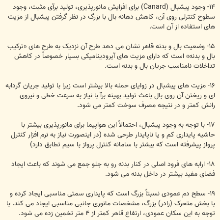
۱۴- وجود پیشبال (Canard) برای افزایش مانورپذیری، تولید برآی مثبت، وجود
سطوح کنترلی روی آن، کاهش دهانه بال با بزرگ در نظر گرفتن پیشبال از مزیت
های استفاده از آن است.
۱۵- وضعیت بال و بدنه قاهر نشان می دهد طرح آن نزدیک به طرح های «ترکیب
بال و بدنه» است که دارای مزیت های آیرودینامیکی بسیار خصوصاً در کاهش
تداخلات نامناسب جریان بال و بدنه است.
۱۶- مزیت های پیشبال در زوایای حمله بالا بیشتر است زیرا با تولید جریان گردابه
ای و ریختن آن روی بال باعث تولید بهینه برآ با نیاز به سرعت خطی و نیروی
رانش کمتر و در نتیجه مصرف سوخت کمتر می شود.
۱۷- با توجه به وجود پیشبال، احتمالاً این هواپیما برای مانورپذیری بیشتر با
حاشیه پایداری کم و یا ناپایدار طرحی شده (در اینصورت نیاز به نرم افزار کنترل
پرواز پیشرفته است که بیشتر با سامانه کنترل پرواز با سیم تطابق دارد)
۱۸- ارابه های فرود اصلی در کنار بدنه رو به جلو جمع می شوند که باعث ایجاد
فضای مفید بیشتر در داخل بدنه می شود.
۱۹- سطح دم عمودی نسبتاً بزرگ است که پایداری سمتی مناسبی ایجاد کرده و
با بخش متحرک (رادر) بزرگ، مشخصات مانوری جانبی مناسبی ایجاد می کند. با
توجه به این سکان عمودی، ارتفاع قاهر کمتر از ۴ متر تخمین زده می شود.