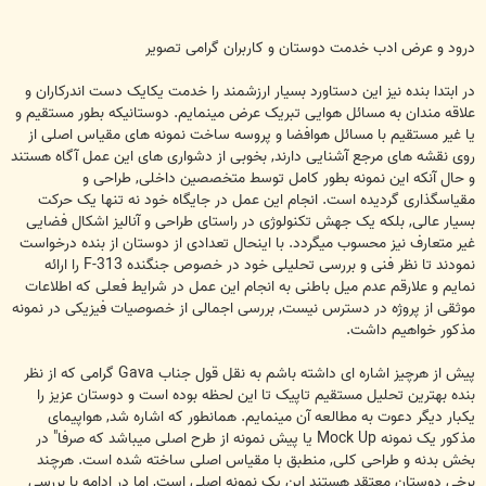
درود و عرض ادب خدمت دوستان و کاربران گرامی تصویر
در ابتدا بنده نیز این دستاورد بسیار ارزشمند را خدمت یکایک دست اندرکاران و
علاقه مندان به مسائل هوایی تبریک عرض مینمایم. دوستانیکه بطور مستقیم و
یا غیر مستقیم با مسائل هوافضا و پروسه ساخت نمونه های مقیاس اصلی از
روی نقشه های مرجع آشنایی دارند, بخوبی از دشواری های این عمل آگاه هستند
و حال آنکه این نمونه بطور کامل توسط متخصصین داخلی, طراحی و
مقیاسگذاری گردیده است. انجام این عمل در جایگاه خود نه تنها یک حرکت
بسیار عالی, بلکه یک جهش تکنولوژی در راستای طراحی و آنالیز اشکال فضایی
غیر متعارف نیز محسوب میگردد. با اینحال تعدادی از دوستان از بنده درخواست
نمودند تا نظر فنی و بررسی تحلیلی خود در خصوص جنگنده F-313 را ارائه
نمایم و علارقم عدم میل باطنی به انجام این عمل در شرایط فعلی که اطلاعات
موثقی از پروژه در دسترس نیست, بررسی اجمالی از خصوصیات فیزیکی در نمونه
مذکور خواهیم داشت.
پیش از هرچیز اشاره ای داشته باشم به نقل قول جناب Gava گرامی که از نظر
بنده بهترین تحلیل مستقیم تاپیک تا این لحظه بوده است و دوستان عزیز را
یکبار دیگر دعوت به مطالعه آن مینمایم. همانطور که اشاره شد, هواپیمای
مذکور یک نمونه Mock Up یا پیش نمونه از طرح اصلی میباشد که صرفا" در
بخش بدنه و طراحی کلی, منطبق با مقیاس اصلی ساخته شده است. هرچند
برخی دوستان معتقد هستند این یک نمونه اصلی است, اما در ادامه با بررسی