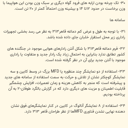
۳۰- تک چرخه بودن ارابه های فرود گواه دیگری بر سبک وزن بودن این هواپیما با
وزن برخاست در حدود ۱۲تا ۱۴ و بیشینه وزن احتمالاً کمتر از ۲۰ تن است.
سامانه ها
۳۱- با توجه به طول و عرض کم دماغه قاهر۳۱۳ به نظر می رسد بخشی تجهیزات
راداری زیر محل استقرار خلبان جای داده شده باشد.
۳۲- فرم دماغه قاهر۳۱۳ با شکل آنتن رادارهای هوایی موجود در جنگنده های
کشور تطابق ندارد بنابراین به احتمال زیاد یک رادار جدید و متفاوت یا راداری
موجود با آنتن جدید برای آن در نظر گرفته شده است.
۳۳- استفاده از دو نمایشگر چند منظوره یا MFD بزرگ در وسط کابین و سه
نمایشگر کوچکتر نشان از تلاش و حرکت به سمت استفاده از سامانه های جدید
و پیشرفته است که منجر به کاهش هزینه و زمان تعمیرات، افزایش چشمگیر
قابلیت اطمینان و مزیت های دیگری دارد که در گزارش بالگرد طوفان-۲ به آن
پرداخته بودیم.
۳۴- استفاده از ۸ نمایشگر آنالوگ در کابین در کنار نمایشگرهای فوق نشان
دهنده نهایی نشدن فناوری MFDها از نظر طراحان قاهر ۳۱۳ دارد.