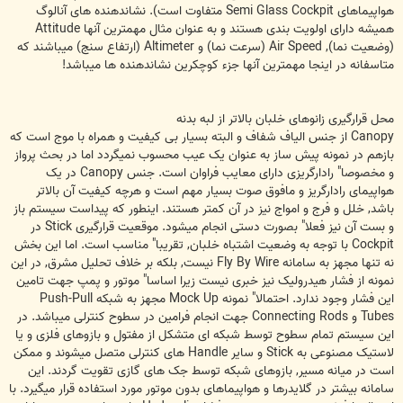
هواپیماهای Semi Glass Cockpit متفاوت است). نشاندهنده های آنالوگ
همیشه دارای اولویت بندی هستند و به عنوان مثال مهمترین آنها Attitude
(وضعیت نما), Air Speed (سرعت نما) و Altimeter (ارتفاع سنج) میباشند که
متاسفانه در اینجا مهمترین آنها جزء کوچکرین نشاندهنده ها میباشد!
محل قرارگیری زانوهای خلبان بالاتر از لبه بدنه
Canopy از جنس الیاف شفاف و البته بسیار بی کیفیت و همراه با موج است که
بازهم در نمونه پیش ساز به عنوان یک عیب محسوب نمیگردد اما در بحث پرواز
و مخصوصا" رادارگریزی دارای معایب فراوان است. جنس Canopy در یک
هواپیمای رادارگریز و مافوق صوت بسیار مهم است و هرچه کیفیت آن بالاتر
باشد, خلل و فرج و امواج نیز در آن کمتر هستند. اینطور که پیداست سیستم باز
و بست آن نیز فعلا" بصورت دستی انجام میشود. موقعیت قرارگیری Stick در
Cockpit با توجه به وضعیت اشتباه خلبان, تقریبا" مناسب است. اما این بخش
نه تنها مجهز به سامانه Fly By Wire نیست, بلکه بر خلاف تحلیل مشرق, در این
نمونه از فشار هیدرولیک نیز خبری نیست زیرا اساسا" موتور و پمپ جهت تامین
این فشار وجود ندارد. احتمالا" نمونه Mock Up مجهز به شبکه Push-Pull
Tubes و Connecting Rods جهت انجام فرامین در سطوح کنترلی میباشد. در
این سیستم تمام سطوح توسط شبکه ای متشکل از مفتول و بازوهای فلزی و یا
لاستیک مصنوعی به Stick و سایر Handle های کنترلی متصل میشوند و ممکن
است در میانه مسیر, بازوهای شبکه توسط جک های گازی تقویت گردند. این
سامانه بیشتر در گلایدرها و هواپیماهای بدون موتور مورد استفاده قرار میگیرد. با