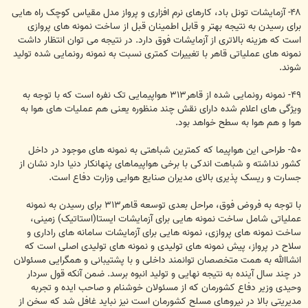
۴۸- آزمایشات تونل باد، کارهای نرم افزاری و پرواز مدل مقیاس کوچک راه هایی
برای رسیدن به نتیجه بهتر و قابل اطمینان قبل از ساخت نمونه های پروازی
است که هزینه بالاتری از آزمایشات فوق دارد. در نتیجه می توان انتظار داشت
نمونه های عملیاتی قاهر با تغییرات کمتری نسبت به نمونه رونمایی شده تولید
شوند.
۴۹- نمونه رونمایی شده از قاهر۳۱۳ هواپیمایی تک نفره است که با توجه به
ویژگی های اعلام شده دارای نقش چند منظوره یعنی هم عملیات های هوا به
هوا و هم هوا به سطح خواهد بود.
۵۰- طراحی این هواپیما که کمترین شباهتی به نمونه های موجود در داخل
کشور نداشته و شباهت اندکی با برخی هواپیماهای پنهانکار دنیا دارد نشان از
جسارت و ریسک پذیری بالای مدیران صنایع هوایی وزارت دفاع است.
با توجه به فروض فوق، مراحل بعدی توسعه قاهر۳۱۳ برای رسیدن به نمونه
عملیاتی شامل ساخت نمونه هایی برای آزمایشات ایستا(استاتیک) زمینی،
ساخت نمونه های پروازی، نمونه هایی برای آزمایشات سامانه های راداری و
سلاح در پرواز، پیش نمونه های تولیدی و نمونه های تولیدی اصلی است که
انشاالله به همت متخصصان توانمند داخلی و با پشتیبانی و همگرایی مسئولان
در چند سال آینده به نتیجه نهایی و تولید انبوه برسد. ضمن آنکه قول سردار
وحیدی وزیر دفاع کشورمان که از مسئولان خوشنام و صاحب ایده و تجربه
مدیریتی بالا در نیروهای مسلح کشورمان است نیز نباید غافل شد که سخن از