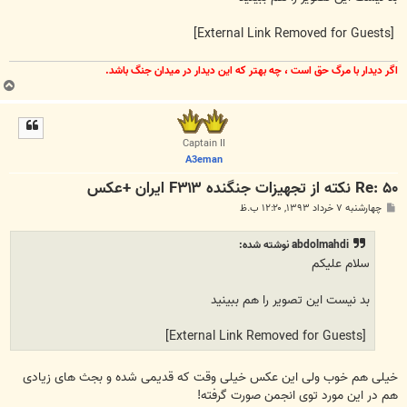
[External Link Removed for Guests]
اگر ديدار با مرگ حق است ، چه بهتر كه اين ديدار در ميدان جنگ باشد.
ب
ا
ل
ا
Captain II
A3eman
Re: ۵۰ نکته از تجهیزات جنگنده F۳۱۳ ایران +عکس
پ
چهارشنبه ۷ خرداد ۱۳۹۳, ۱۲:۲۰ ب.ظ
س
ت
abdolmahdi نوشته شده:
سلام عليكم
بد نيست اين تصوير را هم ببينيد
[External Link Removed for Guests]
خیلی هم خوب ولی این عکس خیلی وقت که قدیمی شده و بجث های زیادی
هم در این مورد توی انجمن صورت گرفته!