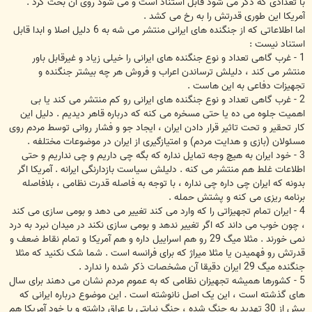
با تعدادی که ذکر می شود قابل استناد است و می شود روی آن بحث کرد .
آمریکا این طوری قدرتش را به رخ می کشد .
اما اطلاعاتی که از جنگنده های ایرانی منتشر می شه به 6 دلیل اصلا و ابدا قابل
استناد نیست :
1 - غرب گاهی تعداد و نوع جنگنده های ایرانی را خیلی زیاد و غیرقابل باور
منتشر می کند ، دلیلش ترساندن اعراب و فروش هر چه بیشتر جنگنده و
تجهیزات دفاعی به این هاست .
2 - غرب گاهی تعداد و نوع جنگنده های ایرانی رو کم منتشر می کند یا بی
اهمیت جلوه می ده یا حتی مسخره می کنه که درباره قاهر دیدیم . دلیل این
کار تحقیر و تحت تاثیر قرار دادن ایران ، ایجاد جو و فشار روانی توسط مردم روی
مسئولان (بازی و هدایت مردم) و امتیازگیری از ایران در موضوعات مختلفه .
3 - خود ایران به هیچ وجه تمایل نداره که بگه چی داریم و چی نداریم و حتی
اطلاعات غلط هم منتشر می کنه . دلیلش سیاست بازدارنگی ایرانه . آمریکا اگر
بدونه که ایران چی داره چی نداره ، با توجه به فاصله قدرت نظامی ، بلافاصله
برنامه ریزی می کنه و پشتش حمله .
4 - ایران تمام تجهیزاتی را که وارد می کند تغییر می دهد و بومی سازی می کند
، چون خوب می داند که اگر تغییر ندهد و بومی سازی نکند در میدان نبرد به درد
نمی خورند . مثلا میگ 29 رو هم اسراییل داره و هم آمریکا و تمام نقاط ضعف و
قدرتش رو فهمیدن یا مثلا میراژ که برای فرانسه است . شما شک نکنید که مثلا
جنگنده میگ 29 ایران دقیقا آن مشخصات ذکر شده را ندارد .
5 - کشورها همیشه تجهیزان نظامی که به عموم مردم نشان می دهند برای سال
های گذشته است ، این یک اصل نانوشته است . این موضوع درباره ایرانی که
بیش از 30 تهدید به جنگ شده ، جنگ نیابتی با عراق داشته و با خود آمریکا هم