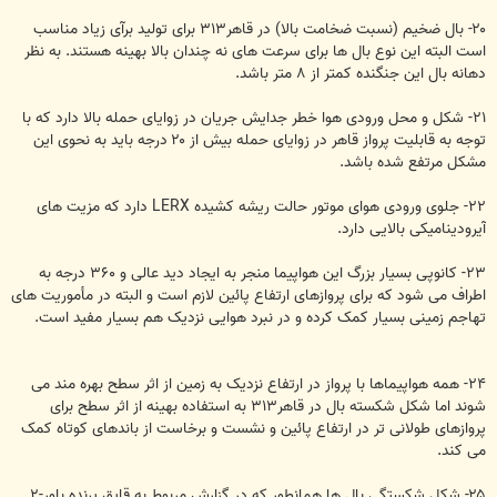
۲۰- بال ضخیم (نسبت ضخامت بالا) در قاهر۳۱۳ برای تولید برآی زیاد مناسب
است البته این نوع بال ها برای سرعت های نه چندان بالا بهینه هستند. به نظر
دهانه بال این جنگنده کمتر از ۸ متر باشد.
۲۱- شکل و محل ورودی هوا خطر جدایش جریان در زوایای حمله بالا دارد که با
توجه به قابلیت پرواز قاهر در زوایای حمله بیش از ۲۰ درجه باید به نحوی این
مشکل مرتفع شده باشد.
۲۲- جلوی ورودی هوای موتور حالت ریشه کشیده LERX دارد که مزیت های
آیرودینامیکی بالایی دارد.
۲۳- کانوپی بسیار بزرگ این هواپیما منجر به ایجاد دید عالی و ۳۶۰ درجه به
اطراف می شود که برای پروازهای ارتفاع پائین لازم است و البته در مأموریت های
تهاجم زمینی بسیار کمک کرده و در نبرد هوایی نزدیک هم بسیار مفید است.
۲۴- همه هواپیماها با پرواز در ارتفاع نزدیک به زمین از اثر سطح بهره مند می
شوند اما شکل شکسته بال در قاهر۳۱۳ به استفاده بهینه از اثر سطح برای
پروازهای طولانی تر در ارتفاع پائین و نشست و برخاست از باندهای کوتاه کمک
می کند.
۲۵- شکل شکستگی بال ها همانطور که در گزارش مربوط به قایق پرنده باور-۲