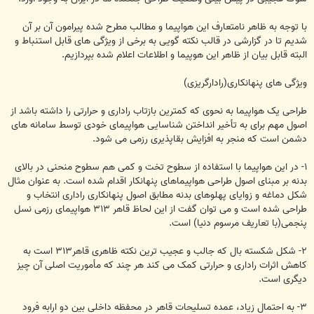
با توجه به ظاهر نامتعارف این هواپیما و مطالب مطرح شده پیرامون آن بر آن
شدیم تا در گزارشی در قالب نکته گویی به برخی از ویژگی های قابل استنباط و
البته قابل بیان از ظاهر این هوپیما و اطلاعات اعلام شده بپردازیم.
ویژگی های پنهانکاری(رادارگریزی)
طراحی یک هواپیما به نحوی که کمترین بازتاب راداری و حرارتی را داشته باشد از
اصول مهم برای به تأخیر انداختن شناسایی هواپیمای خودی توسط سامانه های
دشمن است که منجر به افزایش بقاپذیری رزمی می شود.
۱- در این هواپیما با استفاده از سطوح تخت و کمی هم سطوح منحنی در بالای
بدنه بر مبنای اصول طراحی هواپیماهای پنهانکار اقدام شده است. به عنوان مثال
شکل دماغه و زوایای پهلوهای بدنه مطابق اصول پنهانکاری راداری انتخاب و
طراحی شده است و می توان گفت از این لحاظ قاهر ۳۱۳ هواپیمای رزمی نسل
پنجمی(با تعاریف مرسوم دنیا) است.
۲- شکل شکسته بال که جالب و عجیب ترین نکته ظاهری قاهر۳۱۳ است به
کاهش اثرات راداری و حرارتی کمک می کند هر چند که مأموریت اصلی آن چیز
دیگری است.
۳- به احتمال زیاد، عمده تسلیحات قاهر در محفظه داخلی بین دو ارابه فرود