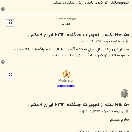
خصوصیاتش تو کدوم پایگاه ازش استفاده میشه
ب
ا
New Member
ل
n.n14
ا
Re: ۵۰ نکته از تجهیزات جنگنده F۳۱۳ ایران +عکس
پ
سه‌شنبه ۶ خرداد ۱۳۹۳, ۶:۲۹ ب.ظ
س
ت
به نظر تون چند سال طول میکشه قاهر عملیاتی بشه.واگه شد با توجه به
خصوصیاتش تو کدوم پایگاه ازش استفاده میشه
ب
ا
ل
ا
Moderator
abdolmahdi
Re: ۵۰ نکته از تجهیزات جنگنده F۳۱۳ ایران +عکس
پ
چهارشنبه ۷ خرداد ۱۳۹۳, ۸:۱۴ ق.ظ
س
ت
سلام عليكم
بد نيست اين تصوير را هم ببينيد