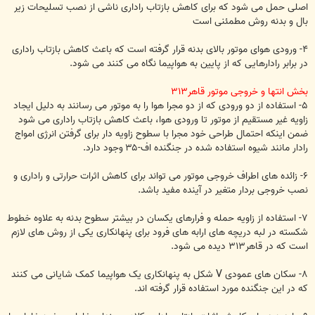
اصلی حمل می شود که برای کاهش بازتاب راداری ناشی از نصب تسلیحات زیر
بال و بدنه روش مطمئنی است
۴- ورودی هوای موتور بالای بدنه قرار گرفته است که باعث کاهش بازتاب راداری
در برابر رادارهایی که از پایین به هواپیما نگاه می کنند می شود.
بخش انتها و خروجی موتور قاهر۳۱۳
۵- استفاده از دو ورودی که از دو مجرا هوا را به موتور می رسانند به دلیل ایجاد
زاویه غیر مستقیم از موتور تا ورودی هوا، باعث کاهش بازتاب راداری می شود
ضمن اینکه احتمال طراحی خود مجرا با سطوح زاویه دار برای گرفتن انرژی امواج
رادار مانند شیوه استفاده شده در جنگنده اف-۳۵ وجود دارد.
۶- زائده های اطراف خروجی موتور می تواند برای کاهش اثرات حرارتی و راداری و
نصب خروجی بردار متغیر در آینده مفید باشد.
۷- استفاده از زاویه حمله و فرارهای یکسان در بیشتر سطوح بدنه به علاوه خطوط
شکسته در لبه دریچه های ارابه های فرود برای پنهانکاری یکی از روش های لازم
است که در قاهر۳۱۳ دیده می شود.
۸- سکان های عمودی V شکل به پنهانکاری یک هواپیما کمک شایانی می کنند
که در این جنگنده مورد استفاده قرار گرفته اند.