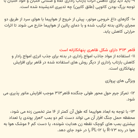
۹- باید دید برای کاهش اثرات بازتاب راداری کلاه و صندلی خلبان و خود خلبان با
توجه بزرگ بودن کانوپی (طلق کابین) چه تدبیری اندیشیده شده است.
۱۰- گازهای داغ خروجی موتور، پیش از خروج از هواپیما با هوای سرد از طریق دو
مجرای بالای بدنه ترکیب شده و با دمای پائین از هواپیما خارج می شوند تا اثرات
حرارتی کاهش یابد.
قاهر ۳۱۳ دارای شکل ظاهری پنهانکارانه است
۱۱- استفاده از مواد جاذب امواج راداری در بدنه برای جذب انرژی امواج رادار و
کاهش بازتاب راداری از دیگر روش های استفاده شده در قاهر برای افزایش
پنهانکاری است.
ویژگی های پروازی
۱۲- تمرکز جرم حول محور طولی جنگنده قاهر۳۱۳ موجب افزایش مانور پذیری می
شود.
۱۳- با توجه به ابعاد هواپیما که طول آن کمتر از ۱۶ متر تخمین زده می شود،
محفظه حمل جنگ افزار آن می تواند دست کم دو بمب ۲هزار پوندی یا تعداد
بیشتری بمب های کوچک نقطه زن هدایت شونده، یا دست کم ۶ موشک هوا به
هوا در رده R-۷۳ یا PL-۱۲ را در خود جای دهد.