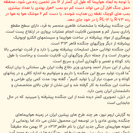
ت
با توجه به ابعاد هواپیما که طول آن کمتر از ۱۶ متر تخمین زده می شود، محفظه
حمل جنگ افزار آن می تواند دست کم دو بمب ۲هزار پوندی یا تعداد بیشتری
بمب های کوچک نقطه زن هدایت شونده، یا دست کم ۶ موشک هوا به هوا در
رده R-۷۳ یا PL-۱۲ را در خود جای دهد.
این جنگنده پیشرفته با مشخصات ظاهری منحصر به فرد، دارای سطح مقطع
راداری بسیار کم و همچنین قابلیت انجام عملیات پروازی در ارتفاع پست است.
بهرهگیری از مواد پیشرفته در ساخت هواپیما و سیستمهای الکترو اویونیک
پیشرفته از دیگر ویژگیهای جنگنده قاهر ۳۱۳ است.
این جنگنده توانایی حمل تسلیحات پیشرفته بومی را دارد و از قدرت تهاجمی بالا
برخوردار است و از جمله دیگر ویژگیهای آن، قابلیت نشست و برخاست با طول
باند کوتاه و تعمیر و نگهداری آسان و سریع است.
پیش از این سردار احمد وحیدی وزیر دفاع وقت ایران طی سخنانی با بیان اینکه
“ما قدرت تولید سریع این جنگنده را داریم و میتوانیم به اندازه کافی و در زمانهای
کوتاه و در صورت نیاز آن را تولید کنیم”، گفته بود: مدت کمی برای طراحی و
ساخت این جنگنده به کار گرفته شد و این نشان از توان بالای متخصصان و
دانشمندان ایران زمین دارد.
در ذیل، تصویری کمتر دیده شده از این جنگنده پیشرفته را میبینید که در حال
جابجایی است
به گزارش اروم نیوز، هر چند طرح های پیشین ایران در زمینه هواپیماهای
جنگنده روندی عادی را در توسعه این محصول نشان می داد اما رونمایی از
نمونه هواپیمای جنگی جدید ایران با نام «قاهر۳۱۳» در ۱۴ بهمن ماه حقیقتاً
شوک عجیبی در پیش بینی وضعیت طراحی جنگنده ها در ایران به وجود آورد.