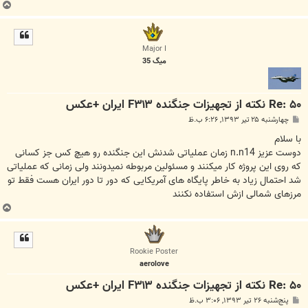
ب
ا
ل
ا
Major I
میگ 35
Re: ۵۰ نکته از تجهیزات جنگنده F۳۱۳ ایران +عکس
پ
چهارشنبه ۲۵ تیر ۱۳۹۳, ۶:۲۶ ب.ظ
س
ت
با سلام
دوست عزیز n.n14 زمان عملیاتی شدنش این جنگنده رو هیچ کس جز کسانی
که روی این پروژه کار میکنند و مسئولین مربوطه نمیدونند ولی زمانی که عملیاتی
شد احتمال زیاد به خاطر پایگاه های آمریکایی که دور تا دور ایران هست فقط تو
مرزهای شمالی ازش استفاده نکنند
ب
ا
ل
ا
Rookie Poster
aerolove
Re: ۵۰ نکته از تجهیزات جنگنده F۳۱۳ ایران +عکس
پ
پنج‌شنبه ۲۶ تیر ۱۳۹۳, ۳:۰۶ ب.ظ