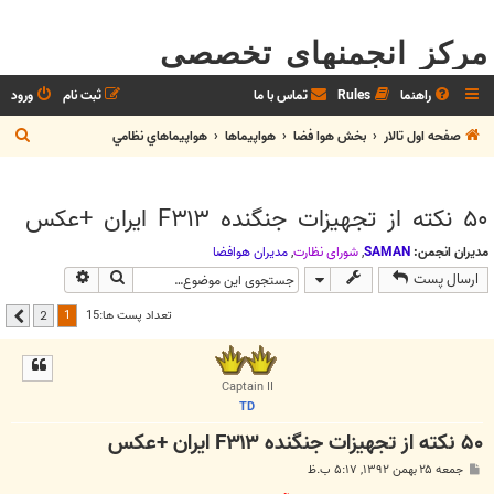
مرکز انجمنهای تخصصی
راهنما
Rules
تماس با ما
ثبت نام
ورود
ج
صفحه اول تالار
بخش هوا فضا
هواپيماها
هواپيماهاي نظامي
س
ت
۵۰ نکته از تجهیزات جنگنده F۳۱۳ ایران +عکس
ج
و
مدیران انجمن:
SAMAN
,
شوراي نظارت
,
مديران هوافضا
جستجو
جستجوی پیشر
ارسال پست
1
تعداد پست ها:15
2
بعدی
Captain II
TD
۵۰ نکته از تجهیزات جنگنده F۳۱۳ ایران +عکس
پ
جمعه ۲۵ بهمن ۱۳۹۲, ۵:۱۷ ب.ظ
س