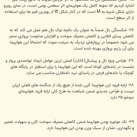
اشاره کردیم که نمونه کامل یک هواپیمای اثر سطحی بومی است، در نمای روبرو
دارای شکل شبیه به M است که در کنار شکل W از بهترین فرم ها برای استفاده
از اثر سطح است.
۲۶- شکستگی بال ضمناً به عنوان یک بالچه نوک بال هم عمل می کند که به
کاهش پسای القایی و کاهش مصرف سوخت و افزایش مداومت پروازی منجر
می شود خصوصاً در پروازهای نزدیک به سرعت صوت که احتمالاً این هواپیما
برای آن رژیم پروازی بهینه شده است.
۲۷- طراحی ویژه بال و پیشبال(کانارد) اصلی ترین عوامل ایجاد توانمندی پرواز و
نشست در باندهای کوتاه است که این هواپیما را برای استقرار در پایگاه های
کوچک یا باندهای فرعی در راستای نبرد نامتقارن مناسب می سازد.
۲۸- ارابه فرود این هواپیما کپی شده از هیچ یک از جنگنده های فعلی ایران
نیست و طراحی جدیدی ضمن شباهت به طرح کلی ارابه فرود هواپیمای
سوخو-۲۵ دارد.
۲۹- تک موتوره بودن هواپیما ضمن کاهش مصرف سوخت کلی و سهولت تعمیر
و نگهداری، نشان از سبک وزن بودن این هواپیما دارد.