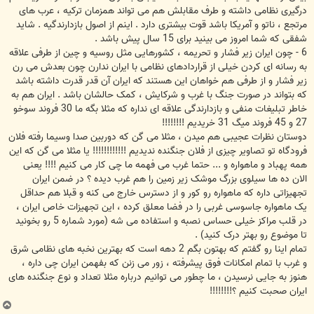
درگیری نظامی داشته و طرف مقابلش هم می تواند همزمان ترکیه ، عرب های
مرتجع ، ناتو و آمریکا باشد قوت بیشتری دارد . اینم از اصول بازدارندگیه . شاید
شفقی که شما امروز می بینید برای 15 سال پیش باشد .
6 - چون ایران زیر فشار و تحریمه ، کشورهایی مثل روسیه و چین از طرفی علاقه
به رسانه ای کردن خیلی از قراردادهای نظامی با ایران ندارن چون بعدش می رن
زیر فشار و از طرفی هم خواهان این هستند که ایران آن قدر قدرت داشته باشد
که بتواند در صورت جنگ با غرب و شرکایش ، کمک حالشان باشد . ایران هم به
خاطر تبلیغات منفی و بازدارندگی علاقه ای نداره که مثلا بگه ما 30 فروند سوخو
27 و 45 فروند میگ 31 خریدیم !!!!!!!!
دوستان نظرات عجیبی هم میدن ، مثلا می گن که دوربین صدا وسیما رفته فلان
فرودگاه تو تصاویر چیزی از فلان جنگنده ندیدیم !!!!!!!!!!!! یا مثلا می گن که این
همه پهباد و ماهواره و ... حتما غرب می فهمه ما چی کار می کنیم !!!! یعنی
الان ده ها سیلوی بزرگ موشک زیر زمین را هم غرب دیده ؟ در ضمن ایران
تجهیزاتی داره که ماهواره رو کور و از دسترس خارج می کنه و قبلا هم حداقل
یک ماهواره جاسوسی غربی را در فضا معلق کرده ، این تجهیزات خاص ایران ،
در قلب مراکز خیلی حساس نصبه و استفاده می شه (مورد شماره 5 رو بخونید
تا موضوع رو بهتر درک کنید) .
تمام اینا رو گفتم که بهتون بگم 2 دهه است که بهترین نخبه های نظامی شرق
و غرب با تمام امکانات فوق پیشرفته ، زور می زنن که بفهمن ایران چی داره ،
هنوز به جایی نرسیدن ، ما چطور می توانیم درباره مثلا تعداد و نوع جنگنده های
ایران صحبت کنیم ؟!!!!!!!!
ب