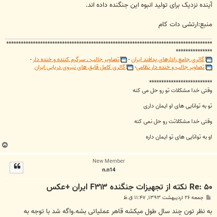
آینده نزدیک برای تولید انبوه این جنگنده داده اند.
منبع:ارتشی دات کام
*************************************************************************************
***************
گالری جامع رادارهای پدافند ایران
-
تصاویر جالب ، سرگرم کننده و خنده دار
-
تصاویر جالب و خنده دار نظامی
-
گالری کامل قایق های نیروی دریایی ایران
**************************
وقتی خدا مشکلات تو رو حل می کنه
تو به توانایی های او ایمان داری
وقتی خدا مشکلاتت رو حل نمی کنه
او به توانایی های تو ایمان داره
ب
ا
New Member
ل
n.n14
ا
Re: ۵۰ نکته از تجهیزات جنگنده F۳۱۳ ایران +عکس
پ
جمعه ۲۶ اردیبهشت ۱۳۹۳, ۱۱:۴۷ ق.ظ
س
ت
به نظر تون چند سال طول میکشه قاهر عملیاتی بشه.واگه شد با توجه به