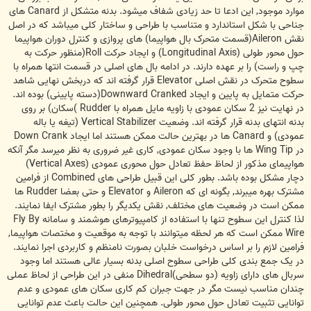
موارد موجود, این ادعا تا حد زیادی شفاف میشود. بدنه متشکل از Canard های
جناحی با شکل استاندارد و متناسب با طراحی و ساختار کلی میباشد که در اصل
نقش Aileron(قسمت متحرک بال هواپیما) های پروازی و کنترل دوران هواپیما
حول محور طولی (Longitudinal Axis) و ایجاد حرکت Roll(منظور حرکت به
چپ و راست) را بر عهده دارند. در ادامه بال های اصلی در قسمت انتها همراه با
سطوح متحرک در نقش اصلی Elevator قرار گرفته اند که دربخش نهایی شاهد
حرکت متمایل به پایین و ایجاد Downward Cranked(دسته پایینی) بوده اند.
در نهایت نیز 2 سکان عمودی با زاویه مایل همراه با Rudder )سکان) بر روی
بدنه انتهای بدنه قرار گرفته اند. وضعیت Vertical Stabilizer (تیغه یا باله
عمودی) و Canard ها در بهترین حالت ممکن هستند اما ایجاد Down Crank
در Wing Tip ها با وجود سکان عمودی, کاری غیر ضروری به نظر میرسد مگر آنکه
هواپیمای مذکور از لحاظ حفظ تعادل حول محوری عمودی (Vertical Axes)
دچار مشکل بوده باشد. بطور کلی این قبیل طراحی های Combined از فرامین
مشترک بهره میبرند, بگونه ای که Aileron و Elevator و حتی بعضا Rudder ها
ممکن است در وضعیت های مختلف, نقش یکدیگر را بطور مشترک ایفا نمایند.
لذا کنترل این سطوح تنها با استفاده از کامپیوترهای هوشمند و سامانه Fly By
Wire ممکن است که هر لحظه میتوانند با توجه به موقعیت و مختصات هواپیما,
فرامین لازم را بر اساس درخواست خلبان بصورت نامنظم و کاربردی اجرا نمایند.
در یک جمع بندی کلی طراحی سطوح اصلی بدنه بسیار عالی هستند اما وجود
سربال های دارای زاویه (دو سطحی)Dihedral منفی در این طراحی از لحاظ عملی
چندان مناسب نیست مگر در جهت جبران کم کاری سکان های عمودی و عدم
توانایی تثبیت تعادل حول محور طولی. همچنین این حالت باعث عدم توانایی