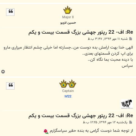
ا
ل
ا
Major II
حسين لاويو
Re: اف- 22 رپتور جهشی بزرگ قسمت بیست و یکم
پ
شنبه ۱۱ مهر ۱۳۹۴, ۳:۴۷ ب.ظ
س
ت
الهی خدا بهت ارامش بده دوست من..جسارته اما خیلی چشم انتظار میزاری مارو
برای اپ کردن قسمتهای بعدی..
با دیده محبت بما نگاه کن..
سپاس
ب
ا
ل
ا
Captain
hf22
Re: اف- 22 رپتور جهشی بزرگ قسمت بیست و یکم
پ
یک‌شنبه ۱۲ مهر ۱۳۹۴, ۱۲:۲۵ ب.ظ
س
ت
از توجه شما دوست گرامی به بنده حقیر سپاسگزارم