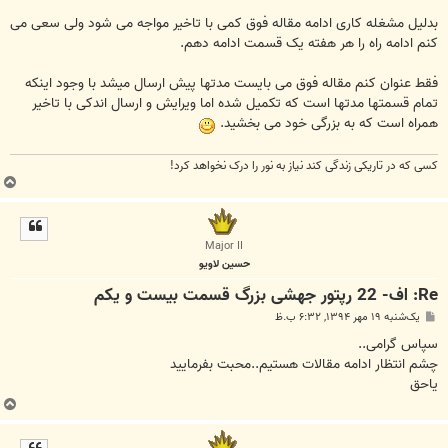
بدلیل مشغله کاری ادامه مقاله فوق کمی با تاخیر مواجه می شود ولی سعی می
کنم ادامه راه را هر هفته یک قسمت ادامه دهم.
فقط عنوان کنم مقاله فوق می بایست مدتها پیش ارسال میشد با وجود اینکه
تمام قسمتها مدتها است که تکمیل شده اما ویرایش و ارسال اندکی با تاخیر
همراه است که به بزرگی خود می بخشید.
کسی که در تاریکی زندگی کند نیاز به نور را درک نخواهد کرد!
ب
ا
ل
ا
Major II
حسين لاويو
Re: اف- 22 رپتور جهشی بزرگ قسمت بیست و یکم
پ
یک‌شنبه ۱۹ مهر ۱۳۹۴, ۶:۳۲ ب.ظ
س
ت
سپاس گرامی..
چشم انتظار ادامه مقالات هستیم..محبت بفرمایید
یاحق
ب
ا
ل