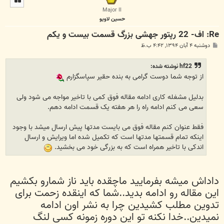
ا
Major II
حسين لاويو
Re: اف- 22 رپتور جهشی بزرگ قسمت بیست و یکم
پ
دوشنبه ۴ آبان ۱۳۹۴, ۴:۴۲ ب.ظ
س
ت
hf22 نوشته شده:
از توجه شما دوست گرامی به بنده حقیر سپاسگزارم
بدلیل مشغله کاری ادامه مقاله فوق کمی با تاخیر مواجه می شود ولی
سعی می کنم ادامه راه را هر هفته یک قسمت ادامه دهم.
فقط عنوان کنم مقاله فوق می بایست مدتها پیش ارسال میشد با وجود
اینکه تمام قسمتها مدتها است که تکمیل شده اما ویرایش و ارسال
اندکی با تاخیر همراه است که به بزرگی خود می بخشید.
داداش میشه بفرمایید ماچقده باید ناز شمارو بکشیم
این مقاله رو ادامه بدید..شما که اینقده زحمت برای
تدوین مطلب کشیدین چرا به نشر اون ادامه
نمیدین..خدا نکنه تو این دوره زمونه کسی لنگ