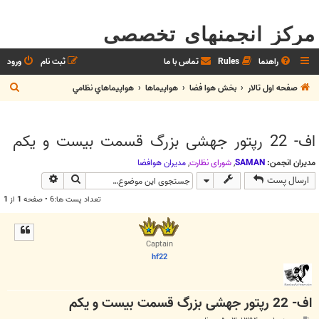
مرکز انجمنهای تخصصی
راهنما
Rules
تماس با ما
ثبت نام
ورود
ج
صفحه اول تالار
بخش هوا فضا
هواپيماها
هواپيماهاي نظامي
س
ت
اف- 22 رپتور جهشی بزرگ قسمت بیست و یکم
ج
و
مدیران انجمن:
SAMAN
,
شوراي نظارت
,
مديران هوافضا
جستجو
جستجوی پیش
ارسال پست
تعداد پست ها:6 • صفحه
1
از
1
Captain
hf22
اف- 22 رپتور جهشی بزرگ قسمت بیست و یکم