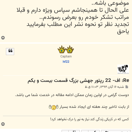
موضوعی باشه..
علی الحال تا همینجاشم سپاس ویژه دارم و قبلا
مراتب تشکر خودم رو بعرض رسوندم..
تجدید نظر تو نحوه نشر این مطلب بفرمایید
یاحق
ب
ا
ل
ا
Captain
hf22
Re: اف- 22 رپتور جهشی بزرگ قسمت بیست و یکم
پ
شنبه ۱۶ آبان ۱۳۹۴, ۱۱:۰۳ ق.ظ
س
ت
دوست گرامی در اولین زمان ممکن ادامه مقاله در خدمت شما می باشد.
از بابت تاخیر چند هفته ای ایجاد شده بسیار
کسی که در تاریکی زندگی کند نیاز به نور را درک نخواهد کرد!
ب
ا