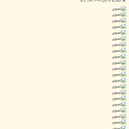
پ
دوشنبه ۱۸ آبان ۱۳۹۴, ۱:۵۶ ب.ظ
س
ت