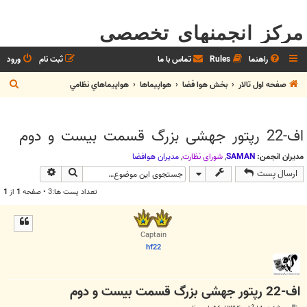
مرکز انجمنهای تخصصی
راهنما
Rules
تماس با ما
ثبت نام
ورود
ج
صفحه اول تالار
بخش هوا فضا
هواپيماها
هواپيماهاي نظامي
س
ت
اف-22 رپتور جهشی بزرگ قسمت بیست و دوم
ج
و
مدیران انجمن:
SAMAN
,
شوراي نظارت
,
مديران هوافضا
جستجو
جستجوی پیش
ارسال پست
تعداد پست ها:3 • صفحه
1
از
1
Captain
hf22
اف-22 رپتور جهشی بزرگ قسمت بیست و دوم