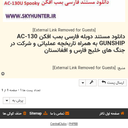
[External Link Removed for Guests]
دانلود مستند دوبله فارسی بمب افکن AC-130
GUNSHIP به همراه تاریخچه عملیاتی و شرکت در
جنگ های خلیج فارس و افغانستان
منبع:
[External Link Removed for Guests]
ب
ا
ارسال پست
ل
ا
تعداد پست ها:1 • صفحه
1
از
1
پرش به
صفحه اول تالار
تماس با ما
Sitemap
حذف کوکی ها
CentralClubs
|
PHPBB