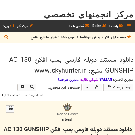
مرکز انجمنهای تخصصی
راهنما
Rules
تماس با ما
ثبت نام
ورود
ج
صفحه اول تالار
بخش هوا فضا
هواپيماها
هواپيماهاي نظامي
س
ت
دانلود مستند دوبله فارسی بمب افکن AC 130
ج
GUNSHIP منبع: www.skyhunter.ir
و
مدیران انجمن:
SAMAN
,
شوراي نظارت
,
مديران هوافضا
جستجو
جستجوی پیش
ارسال پست
تعداد پست ها:1 • صفحه
1
از
1
Novice Poster
arteash
دانلود مستند دوبله فارسی بمب افکن AC 130 GUNSHIP