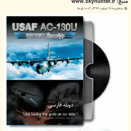
منبع: www.skyhunter.ir
پ
سه‌شنبه ۱۹ اسفند ۱۳۹۹, ۱۰:۰۲ ق.ظ
س
ت