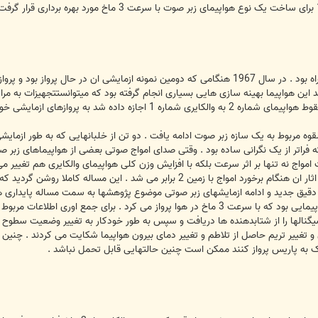
ند این هواپیما بهینه سازی هایی بسیاری انجام گرفته بود که میتوانستتجهیزات به مر
خود ادامه دهد . پروازهایی که به مدت یکسال و نیم ادامه یافت .
قوه مربوط به یک سازه زبر صوت ادامه یافت . دو تن از خلبانهایی که به طور ازمایشی 
فراتر از یک نگرانی ساده بود . وقتی صدای امواج صوتی بعضی از هواپیماهای زب
مواج نه تنها بر اثر سرعت بلکه با افزایش وزن کلی هواپیمای والکایری هم تغییر می
امواج صوتی در همدیگر ادغام شده شدت اثار ان هنگام برخورد امواج با زمین 2
 دقیق جدید و ادامه ازمایشهای زبر صوتی موضوع پژوهشها به سمت مساله پایداری هوا
یگنالها را از شتابدهنده ها دریافت و سپس به طور خودکار به تغییر وضعیت سطوح کنتر
ی و تغییر تریم حاصل از تلاطم و تغییر دمای بیرون هواپیما شکایت می کردند . چنی
ورک به پاریس پرواز کنند ممکن است چنین حالتهایی قابل تحمل نباشد .