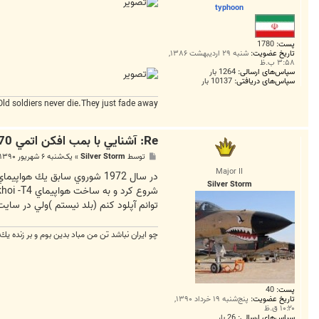
ت
typhoon
پست:
1780
تاریخ عضویت:
شنبه ۲۹ اردیبهشت ۱۳۸۶,
۳:۵۸ ب.ظ
سپاس‌های ارسالی:
1264 بار
سپاس‌های دریافتی:
10137 بار
Old soldiers never die.They just fade away
Re: آشنايي با بمب افکن اتمي B-70
پ
توسط
Silver Storm
»
یک‌شنبه ۶ شهریور ۱۳۹۰, ۱۰:۳۴ ق.ظ
س
Major II
ت
Silver Storm
توانم آپلود كنم (بلد نيستم )ولي در سايت airliners.net قابل ديدن اس
چو ايران نباشد تن من مباد بدين بوم و بر زنده يك
پست:
40
تاریخ عضویت:
پنج‌شنبه ۱۹ خرداد ۱۳۹۰,
۱۰:۲۰ ق.ظ
سپاس‌های ارسالی:
26 بار