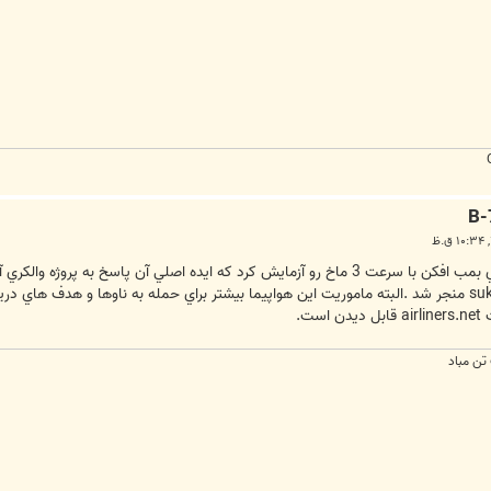
ت.
 تن مباد