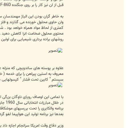
قبل از ان نیز کار را بر روی جنگنده F-86D انجام داده بودند .
به خاطر گران بودن این الیاژ مهمندسان س
وان حاوی محلول خورنده می گذارند و فل
کمتری از لحاظ مواد همراه خواهد بود . ش
محتوی محلول ضخامت انرا کاهش دهید .
روشهای براده برداری شیمیایی برای اولین بار در ساخت هواپ
علاوه بر پوسته های ساندویچی که منزله 
معروف به استین پیراهن را برای خدمه ( خل
سیستم " کابین تحت فشار " کپسولهایی ش
در خ
بعدها نیز برنامه تولید این هواپیما لغو گرد