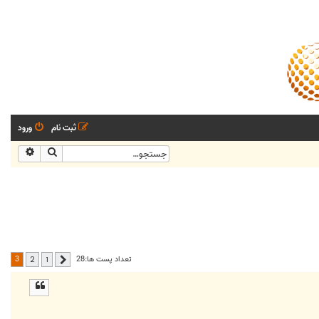
ثبت نام
ورود
جستجو
جستجو
3
تعداد پست ها:28
2
1
قبلی