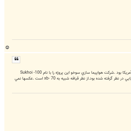
ب
ا
ل
ا
در سال 1972 شوروي سابق يك هواپيماي بمب افكن با سرعت 3 ماخ رو آزمايش كرد كه ايده اصلي آن پاسخ به پروژه والكري آمريكا بود .شركت هواپيما سازي سوخو اين پروژه را با نام Sukhoi -100
شروع كرد و به ساخت هواپيماي sukhoi -T4 منجر شد .البته ماموريت اين هواپيما بيشتر براي حمله به ناوها و هدف هاي دريايي در نظر گرفته شده بود.از نظر قيافه شبيه به xb- 70 است .عكسها نمي