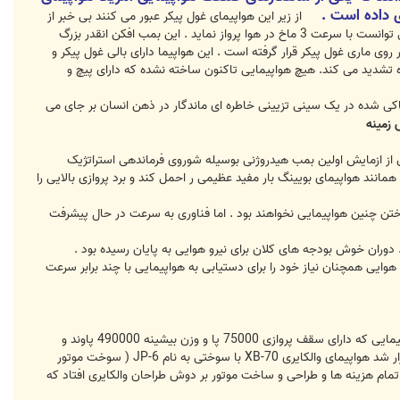
از زیر این هواپیمای غول پیکر عبور می کنند بی خبر از
انکه در بالای سرشان بدنه نمونه اولین سریعترین بمب افکنی قرار دارد که نیرو هوایی تاکنون ساخته است . بمب افکنی که می توانست با سرعت 3 ماخ در هوا پرواز نماید . این بمب افکن انقدر بزرگ
ی ماری غول پیکر قرار گرفته است . این هواپیما دارای بالی غول پیکر و
ه تشدید می کند. هیچ هواپیمایی تاکنون ساخته نشده که دارای پیچ و
ن تصویری حکاکی شده در یک سینی تزیینی خاطره ای ماندگار در ذهن انسان بر جای می
زمینه
ساخت هواپیمای والکایری به سال 1948 و مقابله با خطرات اتحاد جماهیر شوروی بر می گردد . در سال 1954 پس از ازمایش اولین بمب هیدروژنی بوسیله شوروی فرماندهی استراتژیک
 بهتر را اغاز کرد . هواپیمایی که بتواند همانند هواپیمای بویینگ بار مفید عظیمی ر احمل کند و برد پروازی بالایی را
ن قادر به ساختن چنین هواپیمایی نخواهند بود . اما فناوری به سرعت در حال پیشرفت
دوران خوش بودجه های کلان برای نیرو هوایی به پایان رسیده بود .
 هوایی همچنان نیاز خود را برای دستیابی به هواپیمایی با چند برابر سرعت
نیروی هوایی در سال 1957 نیاز خود را برای دستیابی به هواپیمایی با چند برابر سرعت سرعت 3 تا 3.2 ماخ مطرح کرد . هواپیمایی که دارای سقف پروازی 75000 پا و وزن بیشینه 490000 پاوند و
بردی در حدود 6100 تا 10500 مایل باشد . در این سال طرح به کار گیری سوخت بور که پیشتر مطرح شده بود لغو گردید . قرار شد هواپیمای والکایری XB-70 با سوختی به نام JP-6 ( سوخت موتور
یری را استفاده کند لغو گردید و تمام هزینه ها و طراحی و ساخت موتور بر دوش طراحان والکایری افتاد که