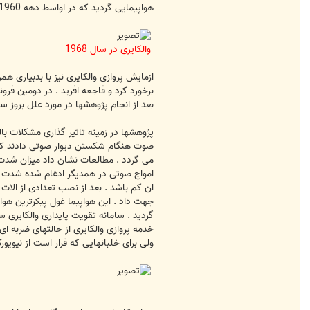
هواپیمایی گردید که در اواسط دهه 1960 برای ساخت یک نوع هواپیمای زبر صوت با سرعت 3 ماخ مورد بهره برداری قرار گرفت .
والکایری در سال 1968
برخورد کرد و فاجعه افرید . در دومین فرو
بعد از انجام پژوهشها در مورد علل بروز سقوط هواپیمای شماره 2 به والکایری شماره 1 اجازه داده شد به پروازهای ازمایشی 
پژوهشها در زمینه تاثیر گذاری مشکلات بال
صوت هنگام شکستن دیوار صوتی دادند که 
می گردد . مطالعات نشان داد میزان شدت ا
ان کم باشد . بعد از نصب تعدادی از الات
گردید . سامانه تقویت پایداری والکایری س
خدمه پروازی والکایری از حالتهای ضربه ا
ولی برای خلبانهایی که قرار است از نیوی