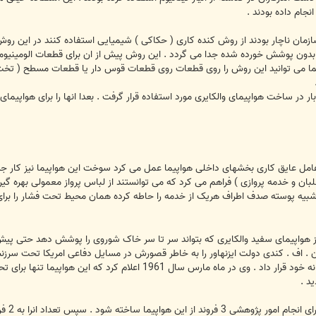
ازمان ناچار بودند از روش کنده کاری ( حکاکی ) شیمیایی استفاده کنند در این رو
ز بدون پوشش خورده شده جدا می گردد . این روش پیش از ان برای قطعات الومینی
ما می توانید این روش را روی قطعات روی قطعات قوس دار یا قطعات مسطح ( تخت ) ب
یمای والکایری مورد استفاده قرار گرفت . بعدا انها را برای هواپیمای B-1B لانسر نیز مورد بهره برداری قرار دادند .
عامل عایق کاری بخشهای داخلی هواپیما عمل می کرد سوخت این هواپیما نیز کار جذ
بان و خدمه پروازی ) فراهم می کرد که می توانستند از لباس پرواز معمولی بهره گیری
بیه پوسته صدف اطراف هریک از خدمه را حاطه کرده همان محیط تحت فشار را برای 
لال مبارزات انتخاباتی سال 1960 جان . اف . کندی دولت ایزنهاور را به خاطر قصورش در مسایل دفا
برنامه والکایری را تحت بررسیهای موشکافانه خود قرار داد . وی در م
ید .