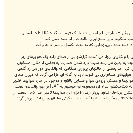
ازمایش پروازی والکایری نیز با بدبیاری همراه بود . در سال 1967 هنگامی که دومین نمونه ازمایشی ان در حال پرواز بود و پرواز ارایش – نمایشی انجام می داد با یک فروند جنگنده F-104 در اسمان
اتب سنگینتر برای جمع اوری اطلاعات ر ابا خود حمل کند .
با والکایری پرواز می کردند گزارشهایی از صدای بلند یک هواپیمای زبر
ر صوت به زمین می رسد سبب وارد شدن خسارت به بعضی از منازل مسکونی
 کرد . در بعضی از حالتهای پروازی هنگامی که والکایری دور می زد گاهی
 برابر می شد . این مساله کاملا روشن گردید که هواپیمای مسافربری زبر ضوت باید به گونه ای طراحی گردد که میزان صدای
پیما و عملکرد ورودی هوا و مسایل بالقوه و موجود در سازه هواپیما تغییر
جهت داد . این هواپیما غول پیکرترین هواپیمایی بود که با سرعت 3 ماخ در هوا پرواز می کرد . برای جمع اوری اطلاعات مربوط به دینامیکهای سازه ای مجموعه ای موسوم به ILAF بر روی والکایری نصب
ل پرداخته تداوم پرواز رزمی را برای این هواپیما تامین می کرد . بعضی از
ن اشکالاتی ممکن است تنها کمی سبب نگرانی خلبانهای ازمایش پرواز گردد .