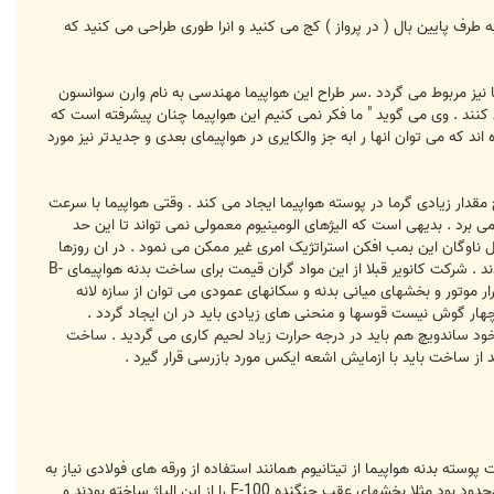
 طرف پایین بال ( در پرواز ) کج می کنید و انرا طوری طراحی می کنید که
ا نیز مربوط می گردد .سر طراح این هواپیما مهندسی به نام وارن سوانسون
کنند . وی می گوید " ما فکر نمی کنیم این هواپیما چنان پیشرفته است که
د که می توان انها ر ابه جز والکایری در هواپیمای بعدی و جدیدتر نیز مورد
وری هایی که روی ان کار شده خنک نگاه داشتن این هواپیمای ابر بمب افکن می باشد . پرواز باسرعت بیش از 3 ماخ مقدار زیادی گرما در پوسته هواپیما ایجاد می کند . وقتی هواپیما با سرعت
 با پوسته بیرونی بدنه درجه حرارت لبه های ورودی را تا 630 درجه فارنهایت بالا می برد . بدیهی است که الیژهای الومینیوم معمولی نمی تواند تا این حد
 کل ناوگان این بمب افکن استراتژیک امری غیر ممکن می نمود . در ان روزها
در امریکا این مقدار تیتانیوم وجود نداشت . طراحان از سازه های لانه زنبوری از جنس ورقه های فولاد ضد زنگ استفاده می کردند . شرکت کانویر قبلا از این مواد گران قیمت برای ساخت بدنه هواپیمای B-
ار موتور و بخشهای میانی بدنه و سکانهای عمودی می توان از سازه لانه
چهار گوش نیست قوسها و منحنی های زیادی باید در ان ایجاد گردد .
نیز خود ساندویچ هم باید در درجه حرارت زیاد لحیم کاری می گردید . ساخت
از ساخت باید با ازمایش اشعه ایکس مورد بازرسی قرار گیرد .
وسته بدنه هواپیما از تیتانیوم همانند استفاده از ورقه های فولادی نیاز به
طراحی و توسعه فرایندهای تولید داشت . دست اندرکاران در گذشته از الیاژ تیتانیوم استفاده کرده بودند . این استفاده خیلی محدود بود مثلا بخشهای عقب جنگنده F-100 را از این الیاژ ساخته بودند و