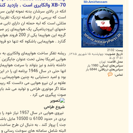
Mr.Amirhessam
XB-70 والکایری است . بازدید کنندگان وارد اشیانه ای می شوند که بمب افکن های بزرگ را در خود جای داده است .
است که بررسی ان از فاصله نزدیک تقریبا غ
مثلثی است که لبه حمله ان دارای تابی مل
خمهای ایرودینامیکی یک هواپیمای زبر ص
گرچه این هواپ
گذارد . هواپیمایی باشکوه که تنها دو فر
پست:
2132
تاریخ عضویت:
چهارشنبه ۱۵ شهریور ۱۳۸۵,
۱۲:۵۱ ق.ظ
محل اقامت:
تهران
داشته باشد و نیز بتواند با سرعت هواپیمای
سپاس‌های ارسالی:
1980 بار
سپاس‌های دریافتی:
6844 بار
انها حتی در سال 946
ت
تماس:
بود و امید دستیابی به چنین هواچیمایی را
م
ا
علاوه بر ان نیرو هوایی می دانست که ریی
س
مثلا اگر موتوری طراحی و تولید می شد باید
M
r
صوت پیگیری می کرد .
.
A
m
شروع طراحی
i
r
h
e
s
s
البته شامل سامانه های سوخت رسانی و فر
a