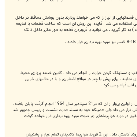
ش قسمتهایی از الیاز را که می خواهند بردارند بدون پوشش محافظ در داخل
ومی استفاده می شد . فایده این روش ان است که ساخت قطعات با ضایعه
ه کار گیرید . می توانید با فروبردن قطعه به طور مکرر داخل تانک
ب و مستهلک کردن حرارت را انجام می داد . کابین خدمه پروازی محیط
 نمایند . برای پرش با چتر در مواقع اضطراری و یا در حالتهای خرابی
انان فراهم می کرد .
با تمامی این اوصاف رویای ناوگان بزرگی از هواپیمای سفید والکایری که بتواند سر تا سر خاک شوروی را پوشش دهد حتی پیش از اولین پرواز از ان که در21 سپتامبر سال 1964 انجام گرفت پایان یافت .
عی امریکا تحت سرزنش قرار می داد ولی همینکه خود به مسند قدرت نشست و رییس جمهور شد
اه مارس سال 1961 اعلام کرد که این هواپیما تنها برای تحقیق در مورد هواپیماهای زبر صوت مورد بهره برداری قرار خواهد گرفت .
وزیر دفاع وقت امریکا سرانجام اجازه داد برای انجام امور پژوهشی 3 فروند از این هواپیما ساخته شود . سپس تعداد انرا به 2 فروند کاهش داد . این 2 فروند هواپیما کاندیدای تمام عیار و پشتیبان