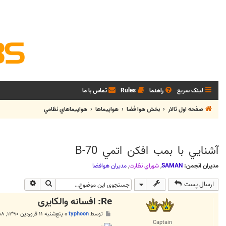
لینک سریع
راهنما
Rules
تماس با ما
صفحه اول تالار
بخش هوا فضا
هواپيماها
هواپيماهاي نظامي
آشنايي با بمب افکن اتمي B-70
مدیران انجمن:
SAMAN
,
شوراي نظارت
,
مديران هوافضا
جستجو
جستجوی پی
ارسال پست
Re: افسانه والکایری
پ
توسط
typhoon
»
پنج‌شنبه ۱۱ فروردین ۱۳۹۰, ۵:۵۸ ب.ظ
س
Captain