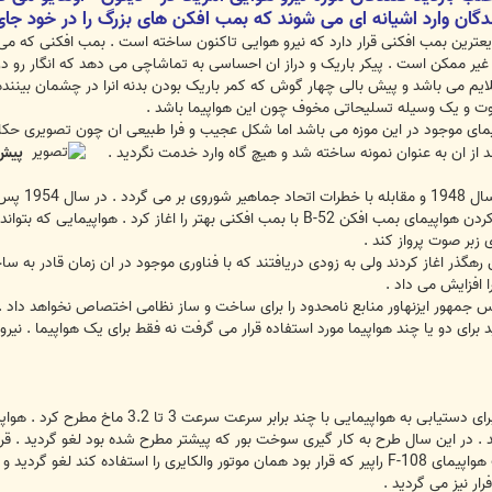
یر ممکن است . پیکر باریک و دراز ان احساسی به تماشاچی می دهد که انگار رو در رو
ایم می باشد و پیش بالی چهار گوش که کمر باریک بودن بدنه انرا در چشمان بینند
وت و یک وسیله تسلیحاتی مخوف چون این هواپیما باشد .
یما یکی از 200 فروند هواپیمای موجود در این موزه می باشد اما شکل عجیب و فرا طبیعی ان چو
وند از ان به عنوان نمونه ساخته شد و هیچ گاه وارد خدمت نگردید .
پیش 
ریشه تفکر 
هوایی امریکا بحثی تحت عنوان جایگزین کردن هواپیمای بمب افکن B-52 با بمب افکنی
 زبر صوت پرواز کند .
1 برنامه ای را در این رهگذر اغاز کردند ولی به زودی دریافتند که با فناوری موجود در ان زما
 افزایش می داد .
س جمهور ایزنهاور منابع نامحدود را برای ساخت و ساز نظامی اختصاص نخواهد داد . 
 برای دو یا چند هواپیما مورد استفاده قرار می گرفت نه فقط برای یک هواپیما . نیرو
جت ) پرواز کند . به دنبال ان طرح ساخت هواپیمای F-108 راپیر که قرار بود همان موتور والکا
ار نیز می گردید .