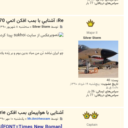
سپاس‌های دریافتی:
77 بار
Re: آشنايي با بمب افکن اتمي B-70
پ
توسط
Silver Storm
»
سه‌شنبه ۸ شهریور ۱۳۹۰, ۱۱:۰۷ ق.ظ
س
Major II
ت
عكس از سايت sukhoi پيدا كردم .
Silver Storm
چو ايران نباشد تن من مباد بدين بوم و بر زنده يك
پست:
40
تاریخ عضویت:
پنج‌شنبه ۱۹ خرداد ۱۳۹۰,
۱۰:۲۰ ق.ظ
سپاس‌های ارسالی:
26 بار
سپاس‌های دریافتی:
77 بار
آشنایی با هواپیمای بمب افکن XB-70 Valkyrie،افسانه والکایری
پ
توسط
Mr.Amirhessam
»
یک‌شنبه ۱۰ مهر ۱۳۹۰, ۲:۳۱ ب.ظ
س
Captain
[n
ت