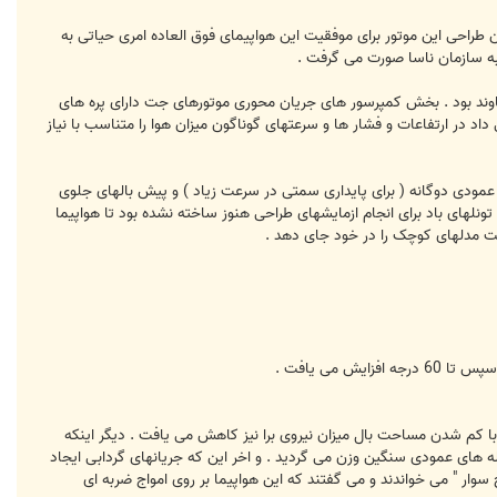
 طراحی این موتور برای موفقیت این هواپیمای فوق العاده امری حیاتی به
 به سازمان ناسا صورت می گرفت .
ی که برای این هواپیما در نظر گرفته شد موتور سری YJ93 ساخت شرکت موتورسازی جنرال الکتریک با پیشرانه 30000 پاوند بود . بخش کمپرسور های جریان محوری موتورهای جت دارای پره های
 داد در ارتفاعات و فشار ها و سرعتهای گوناگون میزان هوا را متناسب با نیاز
مودی دوگانه ( برای پایداری سمتی در سرعت زیاد ) و پیش بالهای جلوی
و تونلهای باد برای انجام ازمایشهای طراحی هنوز ساخته نشده بود تا هواپیما
نست مدلهای کوچک را در خود جای دهد .
با کم شدن مساحت بال میزان نیروی برا نیز کاهش می یافت . دیگر اینکه
له های عمودی سنگین وزن می گردید . و اخر این که جریانهای گردابی ایجاد
سوار " می خواندند و می گفتند که این هواپیما بر روی امواج ضربه ای