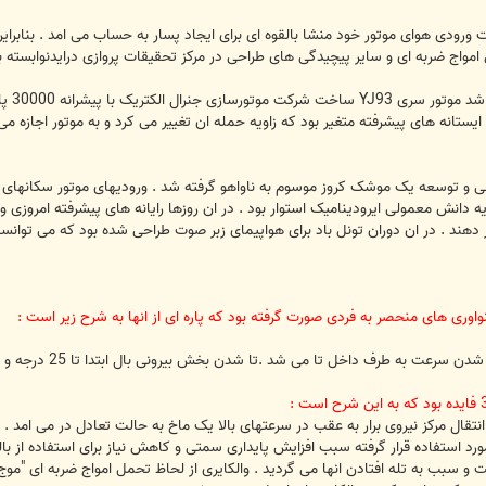
ودی هوای موتور خود منشا بالقوه ای برای ایجاد پسار به حساب می امد . بنابراین
 امواج ضربه ای و سایر پیچیدگی های طراحی در مرکز تحقیقات پروازی درایدنوابسته
موتور
ع ایستانه های پیشرفته متغیر بود که زاویه حمله ان تغییر می کرد و به موتور اجازه می
ی و توسعه یک موشک کروز موسوم به ناواهو گرفته شد . ورودیهای موتور سکانهای ع
پایه دانش معمولی ایرودینامیک استوار بود . در ان روزها رایانه های پیشرفته امروزی 
ر دهند . در ان دوران تونل باد برای هواپیمای زبر صوت طراحی شده بود که می توا
واوری های منحصر به فردی صورت گرفته بود که پاره ای از انها به شرح زیر است :
رف داخل تا می شد .تا شدن بخش بیرونی بال ابتدا تا 25 درجه و سپس تا 60 درجه افزایش می یافت .
ال مرکز نیروی برار به عقب در سرعتهای بالا یک ماخ به حالت تعادل در می امد . 
ورد استفاده قرار گرفته سبب افزایش پایداری سمتی و کاهش نیاز برای استفاده از با
و سبب به تله افتادن انها می گردید . والکایری از لحاظ تحمل امواج ضربه ای "موج 