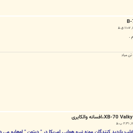
 تن مباد
FONT=Times New Roma]اغلب بازدید کنندگان موزه نیرو هوایی امریکا در " دیتون "