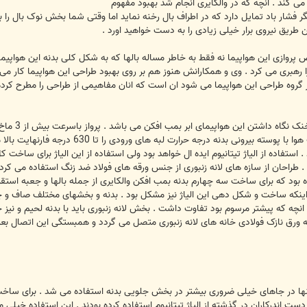
 کند . انچه که در والکایری انجام شد بهبود مفهوم
 فشار باد تمایل دارد که در اطراف بال رخنه نماید اما وقتی شما بخش نوک بال را به
 طریق نیروی برار خیلی زیادی را به دست خواهید اورد .
 پروازی این هواپیما نه فقط به خاطر مساله بالها که به شکل کلی بدنه این هواپیم
 رهبری می کرد . وی و همکارانش هنوز هم بر روی بهبود طراحی این هواپیما کار می 
ر گروه طراحی این هواپیما می شود ان است که انان مفاهیمی از طراحی را مطرح کرده ان
یکی از نوا
3 ماخ در هوا پرواز می کند اصطکاک ذرات هوا
 استفاده از الیاژ تیتانیوم ایده ال خواهد بود ولی استفاده از این الیاژ برای ساخت
ه بود که برای ساخت سه چهارم بدنه بمب افکن والکایری از جمله بالها و جعبه استقر
ر اینکه ساخت و شکل دهی این الیاژ نیز مشکل بود . بدنه و بخشهای مختلف صاف و 
ژ با انچه که پیشتر مرسوم بود تفاوت داشت . بخش لانه زنبوری باید با بدنه لحیم و 
 ورق نازک فولادی خانه های لانه زنبوری متصل می گردد و همبستگی این اتصال بعد 
ان تنها در جاهای خیلی ضروری بیشتر در بخش جلویی بدنه استفاده می شد . برای ساخت پ