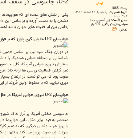
U-2، جاسوسی در سقف آسمان
ت
آرمان
پست:
1065
تاریخ عضویت:
یک‌شنبه ۲۸ اسفند ۱۳۸۴,
یکی از نقش های عمده ای که هواپیماها به
۲:۰۴ ب.ظ
محل اقامت:
زیر آسمون خدا
دشمن را به دست آورده و براساس این دان
سپاس‌های دریافتی:
407 بار
رقابتی بین ابر قدرت های جهان باشد اه
ت
تماس:
م
ا
هواپیمای U-2 خلبان گری پاورز که بر فراز خاک شوروی ساقط شد
س
آ
ر
در دوران جنگ سرد نیز، بر اساس همین نی
م
ا
شناسایی بر منطقه هوایی همدیگر را داشته
ن
دیری نپایید که با سقوط اولین فروند از این هواپیما در ماه می 1960 در خاک شوروی و دستگیر ش
هواپیمای U-2 نیروی هوایی آمریکا در حال پرواز
یا بروز هر حادثه ی دیگری که به عدم کارک