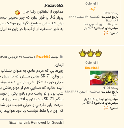
س
Colonel II
ت
,
Reza6662
آرمان
ممنون از لطفتون رضا جان.
پست:
1065
پرواز U-2 بر فراز ايران که چيز عجيبي نيست، حتي خود SR-71 هم
تاریخ عضویت:
یک‌شنبه ۲۸ اسفند ۱۳۸۴,
۲:۰۴ ب.ظ
براي شناسايي مواضع نگهداري موشک هاي ک
محل اقامت:
زیر آسمون خدا
سپاس‌های دریافتی:
407 بار
به طور مستقيم از اوکيناوا در ژاپن به ايران 
ت
تماس:
م
ا
س
آ
ر
م
پ
توسط
Reza6662
»
سه‌شنبه ۲۹ فروردین ۱۳۸۵, ۶:۳۹ ب.ظ
ا
س
ن
Colonel II
ت
آرمان
,
Reza6662
چيزهايي که مردم عادي به عنوان بشقاب پ
در واقع SR-71 هايي هستن که به دليل سرعت زياد و روشن بودن سيستم AB ، از فاصله ي
خيلي دور به شکل شيء نوراني ديده ميشن.
البته جالبه که صدايي هم از موتورهاش ب
پست:
4126
تاریخ عضویت:
سه‌شنبه ۱۱ بهمن ۱۳۸۴, ۶:۱۶
شب بود و تو پشت بام ويلاي يکي از دوستا
ب.ظ
ميگم SR-71 بود با نور و آتش خيلي زياد فقط 1 - 2 ثانيه جلوي چشممام پرواز کرد و بعد به
سپاس‌های ارسالی:
4514 بار
سپاس‌های دریافتی:
4342 بار
سرعت باور نکردني و خيلي عجيب دور شد. 
ت
تماس:
که اون بابا فقط تونست رد دود هواپيما رو
م
ا
س
R
[External Link Removed for Guests]
e