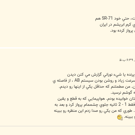
رم ابريشم در ايران
پرواز کرده بود.
رنده يا شيء نوراني گزارش مي کنن ديدن
 من مطمئنم که حداقل يکي از اينها رو ديدم.
ه گوشم نرسيد.
ن خوابيده بودم. هواپيمايي که به قطع و يقين
طوري که من يکي رو صدا زدم اين منظره رو ببينه
 ببينه.