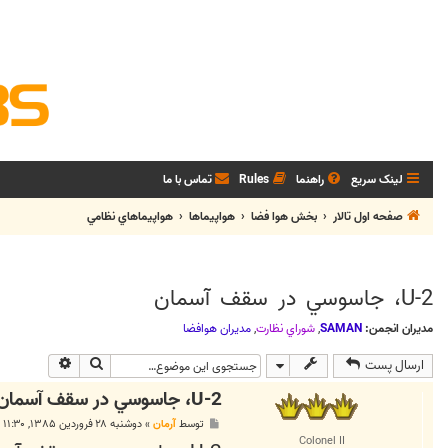
لینک سریع
راهنما
Rules
تماس با ما
صفحه اول تالار
بخش هوا فضا
هواپيماها
هواپيماهاي نظامي
U-2، جاسوسي در سقف آسمان
مدیران انجمن:
SAMAN
,
شوراي نظارت
,
مديران هوافضا
جستجو
جستجوی پی
ارسال پست
U-2، جاسوسي در سقف آسمان
پ
توسط
آرمان
»
دوشنبه ۲۸ فروردین ۱۳۸۵, ۱۱:۳۰ ب.ظ
س
Colonel II