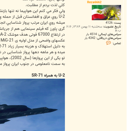
Reza6662
کلي لذت بردم از مطلبت.
ولي فکر مي کنم اين هواپيما نه تنها با
U-2 روي عراق و افغانستان قبل از حمله ي آمريکا پروازهاي زيادي انجام داد و الآن هم ادعا
ميشه روي ايران مرتب پرواز شناسايي انجا
پست:
4126
تاریخ عضویت:
سه‌شنبه ۱۱ بهمن ۱۳۸۴, ۶:۱۶
گری پاورز که فیلم سینمایی هم از جریا
ب.ظ
در ارتفاع 67000 فوتی هدف موشک SA-2 قرار گرفت. پیش از این اتفاق، وی توانسته بود
سپاس‌های ارسالی:
4514 بار
سپاس‌های دریافتی:
4342 بار
عکسهای واضحی از مدل اولیه ی MiG-21 و بمب افکن M-50 تهیه کنه.
ت
تماس:
م
به دلیل استهلاک و هزینه بسیار زیاد SR-71 ، هواپیمای U-2 هنوز وظائف خودش رو انجام
ا
میده و هر ماهه دهها پرواز شناسایی در نقاط مختلف دن
س
R
تو یکی از این پروازها (سال 2002)، هواپیمای U-2 پس از شناسایی مواضع طالبان، از طریق مشهد
e
به سمت نامعلومی در جنوب ایران پرواز م
z
a
6
U-2 به همراه SR-71
6
6
2