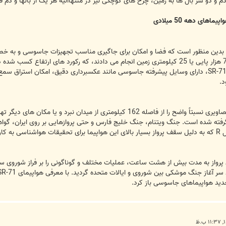
دم و دو سر بال ها به زمین، چرخ های کوچکی نیز در منتهاالیه هر یک از بالها و دم 
دین منظور است که فضا و امکان برای جاگیری مناسب تجهیزات جاسوسی و به خصو
هواپیما، اکثر پروازهای خود را در ارتفاع 75 هزار پایی یا 25 کیلومتری زمین انجام می دادند،
سخنی بر زبان نیامد. این هواپیما همانند SR-71، دارای وسایل پیشرفته جاسوسی مانند عکسبرداری دقی
د.
 5.000 کیلومتر و امکان پرواز به مدت بیش از هشت ساعت، عملیات مختلف و گوناگونی را بر فر
جدید هواپیماهای جاسوسی باز کرد.