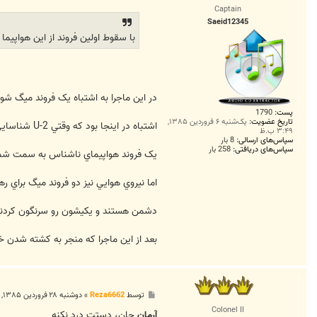
س
Captain
ت
Saeid12345
با سقوط اولین فروند از این هواپیما در ماه می 960
در اين ماجرا به اشتباه يک فروند ميگ ش
پست:
1790
تاریخ عضویت:
یک‌شنبه ۶ فروردین ۱۳۸۵,
اشتباه در اينجا بود که وقتي U-2 شناسايي شد به نزديکترين واحد پدافندي که در مسير پرواز آن قرار داشت اعلام کردند که
۳:۴۹ ب.ظ
سپاس‌های ارسالی:
8 بار
سپاس‌های دریافتی:
258 بار
يک فروند هواپيماي ناشناس به سمت شما 
اما نيروي هوايي نيز دو فروند ميگ براي رهگيري U-2 فرستاده بود که اون واحد پدافندي به اشتباه فکر ک
دشمن هستند و يکيشون رو سرنگون کردند
بعد از اين ماجرا که منجر به کشته شدن 
پ
توسط
Reza6662
»
دوشنبه ۲۸ فروردین ۱۳۸۵, ۱۱:۵۵ ب.ظ
س
Colonel II
ت
آرمان
جان، دستت درد نکنه