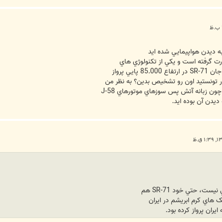
 ديدن هواپيمايي شده ايد
ت گرفته است و يکي از تکنولوژي هاي
يي پرواز
تونستيد اون رو تشخيص بدين؟ به نظر من
چون زبانه آتش پس سوزهاي موتورهاي J-58
ديدن آن بوده ايد.
 هاي کرم ابريشم در ايران
ايران پرواز کرده بود.