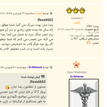
z
a
6
6
6
پ
توسط
آرمان
»
سه‌شنبه ۲۹ فروردین ۱۳۸۵, ۱۰:۲۰ ب.ظ
2
س
Colonel II
ت
,
Reza6662
آرمان
رضا جان بهت تبريک مي گم! شما موفق به
پست:
1065
که سال ها بحث هاي زيادي بر سر آن صور
تاریخ عضویت:
یک‌شنبه ۲۸ اسفند ۱۳۸۴,
۲:۰۴ ب.ظ
برتر عصر جنگ سرد به شمار مي آمد! رضا جان SR-71 در ارتفاع 85.000 پا
محل اقامت:
زیر آسمون خدا
مي کنه. من تعجب مي کنم که شما چطور 
سپاس‌های دریافتی:
407 بار
ت
تماس:
اگر روز بود هرگز قادر به تشخيص نبوديد. 
م
ا
بسيار بلند است و در شب معلوم، قادر به 
س
آ
ر
م
ا
ن
پ
توسط
Dr.Akhavan
»
چهارشنبه ۳۰ فروردین ۱۳۸۵, ۱:۳۹ ق.ظ
س
Super Moderator
ت
Dr.Akhavan
آرمان نوشته شده:
,
Reza6662
ممنون از لطفتون رضا جان.
پرواز U-2 بر فراز ايران که چيز عجيبي نيست، حتي خود SR-71 هم
براي شناسايي مواضع نگهداري موشک
به طور مستقيم از اوکيناوا در ژاپن به 