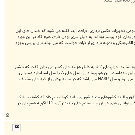
قرار داده شده است.
ص تجهیزات عکس برداری، فراهم آید. گفته می شود که خلبان های این
 که رکورد های ارتفاع کسب شده در زمان خود بیشتر بود اما به دلیل سری بودن طرح، هیچ گاه در این مورد
ق، امکان استراق سمع الکترونیکی و نمونه براداری از ذرات هواست که می تواند برای بررسی وجود
رادارهای عکاسی این هواپیما، قادرند که تصاویری نسبتاً واضح را از فاصله 162 کیلومتری از میدان نبرد و یا مکان های دیگر تهیه نمایند. هواپیمای U-2 به دلیل هزینه های کمتر می توان گفت که بیشتر
از هواپیمای جاسوسی SR-71 به خدمت گرفته شده است. جنگ ویتنام، جنگ خلیج فارس و حتی پروازهایی بر روی ایران، گواه این مدعاست. این هواپیما دارای مدل های A یا مدل استاندارد عملیاتی،
مدل CT یا مدل آموزشی دو سرنشینه، مدل R که به دلیل سقف پرواز بسیار بالای این هواپیما برای تحقیقات هواشناسی به کار می رود و مدل HASP می باشد که در نمونه برداری از لایه های مختلف
از شوروی سابق و البته کشورهای متحد شوروی مانند کوبا انجام داد که کشف موشک
های روسی در خاک کشورهای متحد، خود سر آغاز جنگ موشکی بین شوروی و ایالات متحده گردید. با معرفی هواپیمای SR-71 و توانایی های فراوان و سیستم های جدیدتر آن، U-2 اگرچه همچنان در
ب
ا
ل
ا