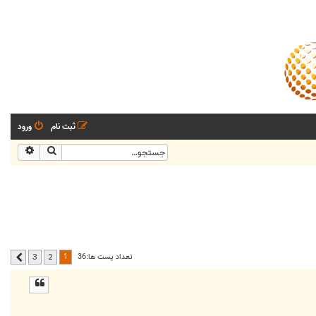
ثبت نام
ورود
جستجو
جستجو
1
تعداد پست ها:36
3
2
بعدی