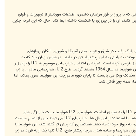
ه با پرواز بر فراز مرزهای دشمن، اطلاعات موردنیاز از تجهیزات و قوای
ننده ای را در پیروزی یا شکست داشته ایفا کند، حال که این نبرد، چنین
 بلوک رقیب در شرق و غرب، یعنی آمریکا و شوروی امکان پروازهای
ند، به راحتی به این پیشنهاد تن در دادند. در همین زمان بود که به
سفارش نیروی هوایی آمریکا، کلی جانسون یعنی همان کسی که هواپیمای مخوف تاریخ یعنی SR-71 ملقب به پرنده سیاه را نیز طراحی کرده است، نمونه ی ابتدایی هواپیمایی موسوم به U-2 را برای زیر
نظر گرفتن فعالیت روسی ها ارائه داد. طرح جانسون از شرکت لاکهید به زودی تایید شد و قرارداد برای ساخت بیست فروند از این هواپیما در سال 1954 منعقد گردید. طرح U-2، هواپیمایی مادون یا زیر
در ارتفاع بسیار بالا کار شناسایی را به نحو احسن انجام دهد. هر چند که طرح ساخت U-2 مقلب به سکانک ورکز می بایست تا پایان دوره ماموریت این هواپیما سری بماند، اما
جاسوسی مخفی آمریکا بر فراز خاک شوروی، مشاجرات سیاسی شدیدی را بین دو کشور به وجود آورد که ادامه پرواز هواپیماهای U-2 را به تعویق انداخت. هواپیمای U-2 هواپیماییست با ویژگی های
منحصر به فرد. برای مثال، این هواپیما دارای بال های طویلی به طول 24 متر است که بیشتر شمایل یک گلایدر را به U-2 می دهد. با استفاده از این بال ها، هواپیمای U-2 می تواند پس از اتمام سوخت
ری به پرواز خود ادامه دهد. همانطوری که پیش تر گفته شد، این هواپیما با
سرعت زیر صوت پرواز می کند و تنها از یک موتور J-75 پرات اند ویتنی برای تامین نیروی پروازی خود بهره می برد. برای کاهش وزن هواپیما و ساده شدن هرچه بیشتر طرح، U-2 تنها یک ارابه فرود در زیر