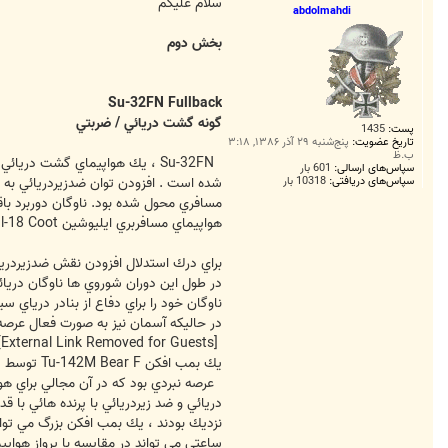
ت
سلام عليكم
abdolmahdi
بخش دوم
Su-32FN Fullback
گونه گشت دريائي / ضربتي
پست:
1435
تاریخ عضویت:
پنج‌شنبه ۲۹ آذر ۱۳۸۶, ۳:۱۸
ب.ظ
سپاس‌های ارسالی:
601 بار
سپاس‌های دریافتی:
10318 بار
هواپيماي مسافربري ايليوشين Il-18 Coot بوده است .
براي درك استدلال افزودن نقش ضدزيردريائ
در طول اين دوران شوروي ها ناوگان دريا
ناوگان خود را براي دفاع از بنادر درياي 
در حاليكه آسمان نيز به صورت فعال عرصه تاخت و تاز جنگنده هاي F-14 برخاسته از ناوهاي هوا
[External Link Removed for Guests]
يك بمب افكن Tu-142M Bear F توسط يك جنگنده F-14 رهگيري شده
دريائي و ضد زيردريائي با پرنده هائي با 
ساعتي مي تواند در مقايسه با پرواز هواپيم