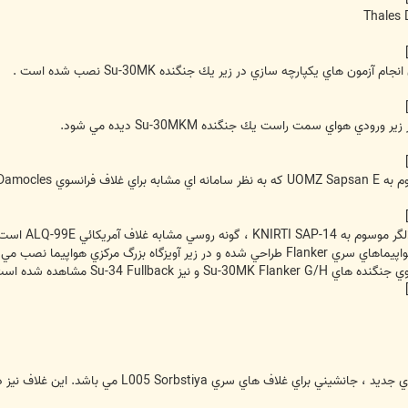
به سال 2009 است ) .
شود. اين غلاف روسي براي حمل توسط هواپيماهاي سري Flanker طراحي شده و در زير آوي