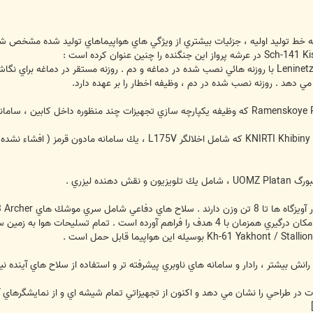
ان ورود كم تعداد Su-34 Fullback به خط توليد اوليه ، جزئيات بيشتري از ويژگي هاي هواپيماهاي تو
سامانه راداري چند وجهي Leninetz V004 PESA با روزنه هائي نصب شده در دماغه و دم . روزنه مس
 مي دهد . روزنه نصب شده در دم ، وظيفه اخطار را بر عهده دارد.
نش بيشتر ، رادار و سامانه هاي ناوبري پيشرفته تر و استفاده از سلاح هاي آينده ن
ات در طراحي را نشان مي دهد و اكنون از تجهيزاتي تمام شيشه اي و از نمايشگرهاي 