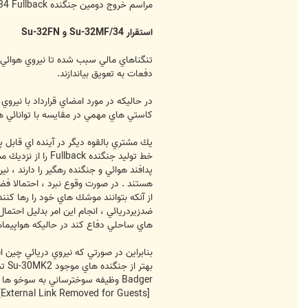
مراسم خروج دومين جنگنده Su-34 Fullback از كارخانه NAPO . شخصي كه در حال سخنراني است (احتمالا) ميخائيل پوگوسيان مدير عامل وقت شركت سوخوي مي باشد.
استقرار Su-32MF/34 و Su-32FN
دفعات به تعويق بياندازند.
كاستي هاي مهمي در مقايسه با توانائي هاي رزمي 2MF/34
پدافند هوائي و جنگنده رهگير را دارند ،
از آنكه بتوانند موشك هاي خود را رها كنن
ضدزيردريائي ، انجام اين امر بدليل احتما
هاي ساحلي دفاع كند در حاليكه هواپيماها
Badger وظيفه سوخترساني به سوخو ها را انجام دهند.
[External Link Removed for Guests]