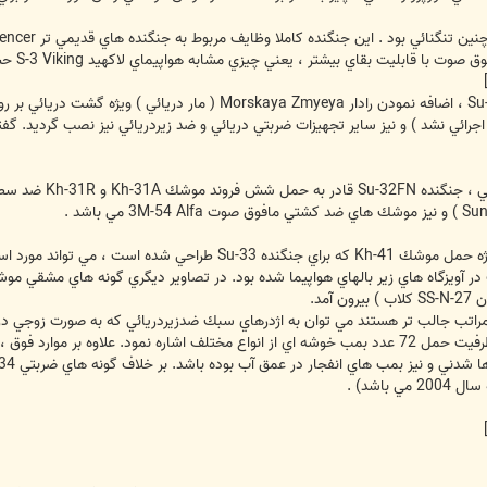
 قابليت بقاي بيشتر ، يعني چيزي مشابه هواپيماي لاكهيد S-3 Viking حس مي شد.
 اجرائي نشد ) و نيز ساير تجهيزات ضربتي دريائي و ضد زيردريائي نيز نصب گرديد. 
زير شكم هواپيما براي حمل يك غلاف با ظرفيت حمل 72 عدد بمب خوشه اي از انواع مختلف اشاره 
باشد) .