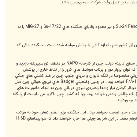
تنگناهاي مالي سبب شده تا نيروي هوائي روسيه و بخش هوائي نيروي دريائي آن كشور برنامه جايگزيني بيش از 400 فروند Su-24 Fencer و نيز معدود بقاياي جنگنده هاي Su-17/22 و MiG-27 را به
د امضاي قرارداد با نيروي هوائي هندوستان تاملاتي وجود دارد ، تحويل 180 فروند جنگنده Su-30MKI سفارش آن كشور هم باندازه كافي با چالش مواجه شده است . جنگنده هائي كه
يك مشتري بالقوه ديگر در آينده اي قابل پيش بيني ، كشور چين است. شبكه هاي خبري روسيه گزارش مي دهند كه افرادي در سطح كابينه دولت چين از كارخانه NAPO در منطقه نووسيبريك بازديد و
 كرده اند. بر خلاف هاي بمب افكن هاي Badger H-6D نيروي هوائي آن كشور كه توان پرواز دور و پرتاب موشك هاي كروز را از نقاط خارج از پوشش
اي ضربتي مخصوصا در تنگه تايوان و درياي جنوب چين بر ضد كشتي هاي جنگي
هستند . در صورت وقوع نبرد ، احتمالا فضاي منطقه شاهد درگيري ميان جنگنده هاي چيني و هواپيماهاي آمريكائي همچون F/A-18 خواهد بود . در چنين وضعيتي Badger هاي نيروي هوائي چين قبل
رنظر گرفتن نياز واقعا راهبردي نيروي دريائي چين به انجام ماموريت هاي
ا ) يك چالش واقعي خواهد بود. چرا كه كشور چين ناگزير مي بايست از پايگاه
برخوردارند.
Su و حتي تركيبي از هر دو گونه اين جنگنده را بدهد ، جاي تعجب نخواهد بود . اين جنگنده براي ايفاي نقش خود به مراتب
بهتر از جنگنده هاي موجود Su-30MK2 تجهيز شده است و مي تواند به راحتي ماموريت هاي گشت ساحلي / ضدزيردريائي را انجام دهد. در اين شرايط چيني ها اجازه خواهند داد كه هواپيماهاي H-6D