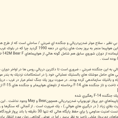
شده است . افزودن توان ضدزيردريائي به اين هواپيما
ي به اين جنگنده ضربتي ، ضروري است تا دكترين دريائي روس ها در اواخر دوران جنگ
ئي هاي حامل موشك هاي بالستيك عملياتي خود را در استحكامات نزديك به بندر مور
سياه و بالتيك سازماندهي كرده بودند. در صورت بروز يك جنگ تمام عيار در غرب ، دريا
پيمابر و جنگنده هاي F-15 از پايگاه هاي زميني مي گرديد.
عرصه نبردي بود كه در آن مجالي براي هو
قدرت بقاي زياد ( در درگيري هاي هوائي ) ، يك ضرورت است . از آنجائي كه سنگرها و ر
اهاي دورپرواز ملخي ناچيز به نظر برسد ، اما در عوض كوتاهي زمان مورد انتظار براي پر