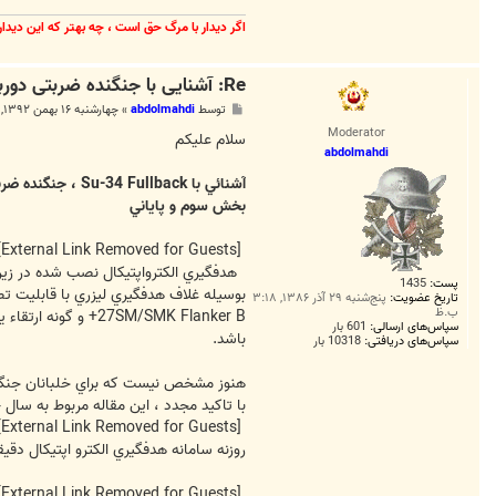
اگر ديدار با مرگ حق است ، چه بهتر كه اين ديدا
Re: آشنایی با جنگنده ضربتی دوربرد سوخو-34
پ
توسط
abdolmahdi
»
چهارشنبه ۱۶ بهمن ۱۳۹۲, ۱۰:۴۲ ق.ظ
س
Moderator
ت
سلام عليكم
abdolmahdi
آشنائي با Su-34 Fullback ، جنگنده ضربتي سنگين نيروي هوائي روسيه
بخش سوم و پاياني
[External Link Removed for Guests]
هدفگيري الكترواپتيكال نصب شده در زير
پست:
1435
تاریخ عضویت:
پنج‌شنبه ۲۹ آذر ۱۳۸۶, ۳:۱۸
ب.ظ
سپاس‌های ارسالی:
601 بار
باشد.
سپاس‌های دریافتی:
10318 بار
با تاكيد مجدد ، اين مقاله مربوط به سال 2004 است ) .
[External Link Removed for Guests]
روزنه سامانه هدفگيري الكترو اپتيكال دقيقا بالاي بمب و در كف 
[External Link Removed for Guests]