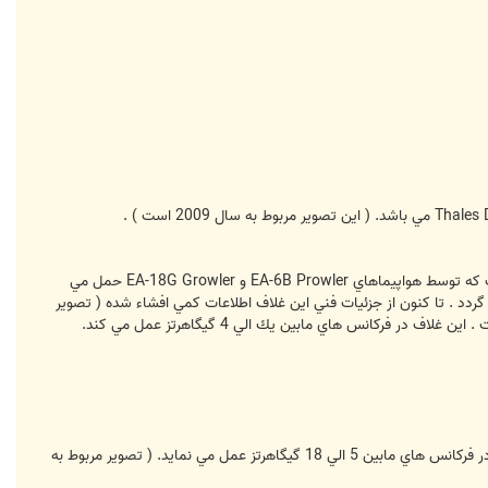
غلاف پشتيباني سنگين وزن و پرقدرت اخلالگر موسوم به KNIRTI SAP-14 ، گونه روسي مشابه غلاف آمريكائي ALQ-99E است كه توسط هواپيماهاي EA-6B Prowler و EA-18G Growler حمل مي
زگاه بزرگ مركزي هواپيما نصب مي گردد . تا كنون از جزئيات فني اين غلاف اطلاعات كمي افشاء شده ( تصوير
غلاف اخلالگر KNIRTI SAP-518 با فن آوري جديد ، جانشيني براي غلاف هاي سري L005 Sorbstiya مي باشد. اين غلاف نيز در فركانس هاي مابين 5 الي 18 گيگاهرتز عمل مي نمايد. ( تصوير مربوط به