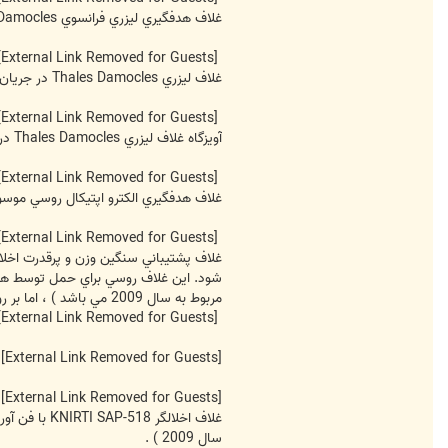
غلاف هدفگيري ليزري فرانسوي Thales Damocles
[External Link Removed for Guests]
غلاف ليزري Thales Damocles در جريان انجام آزمون هاي يكپارچه سازي در زير يك جنگنده Su-30MK نصب شده است .
[External Link Removed for Guests]
آويزگاه غلاف ليزري Thales Damocles در زير ورودي هواي سمت راست يك جنگنده Su-30MKM ديده مي شود.
[External Link Removed for Guests]
غلاف هدفگيري الكترو اپتيكال روسي موسوم به UOMZ Sapsan E كه به نظر سامانه اي مشابه براي غلاف فرانسوي Thales Damocles مي باشد. ( اين تصوير مربوط 
[External Link Removed for Guests]
مربوط به سال 2009 مي باشد ) ، اما بر روي جنگنده هاي Su-30MK Flanker G/H و نيز Su-34 Fullback مشاهده شده است . اين غلاف در فركانس هاي مابين يك الي 4 گيگاهرتز عمل مي كند.
[External Link Removed for Guests]
[External Link Removed for Guests]
[External Link Removed for Guests]
سال 2009 ) .