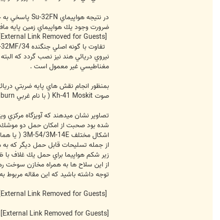
ضرورت وجود يك هواپيماي زمين پايه مافوق صوت با
[External Link Removed for Guests]
نيروي دريائي هند نيز نصب گردد كه البته
مغناطيسي غير معمول است .
صوت Kh-41 Moskit ( با نام غربي Sunburn ) و نيز موشك هاي ضد كشتي مافوق صوت 3M-54 Alfa مي باشد .
اشكال مختلف 3M-54/3M-14E ( يا همان SS-N-27 كلاب ) بيرون آمد.
توجه داشته باشيد كه اين مقاله مربوط به سال 2004 مي 
[External Link Removed for Guests]
[External Link Removed for Guests]