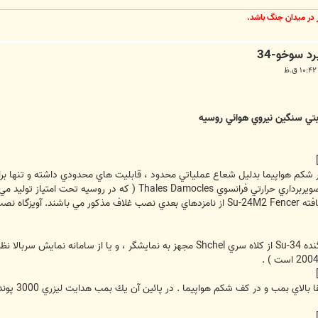
ر در ميدان جنگ باشد.
 شكم هواپيما بدليل شعاع عملياتي محدود ، قابليت هاي محدودي داشته و تنها بر
شكم هواپيما . در پائين آن يك بمب هدايت ليزري 3000 پوندي KAB-1500L در آويزگاه مركزي هواپيما نصب شده است .