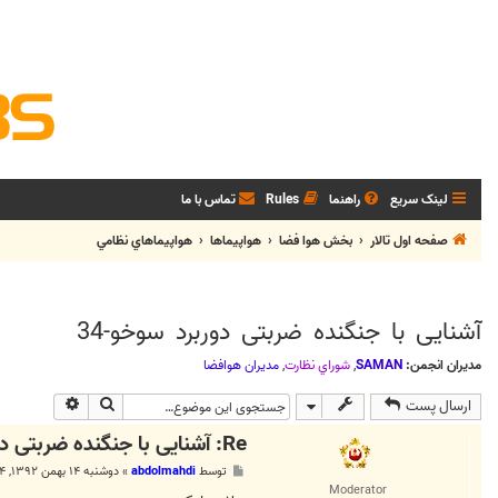
لینک سریع
راهنما
Rules
تماس با ما
صفحه اول تالار
بخش هوا فضا
هواپيماها
هواپيماهاي نظامي
آشنایی با جنگنده ضربتی دوربرد سوخو-34
مدیران انجمن:
SAMAN
,
شوراي نظارت
,
مديران هوافضا
جستجو
جستجوی پی
ارسال پست
Re: آشنایی با جنگنده ضربتی دوربرد سوخو-34
پ
توسط
abdolmahdi
»
دوشنبه ۱۴ بهمن ۱۳۹۲, ۱:۳۴ ب.ظ
س
Moderator