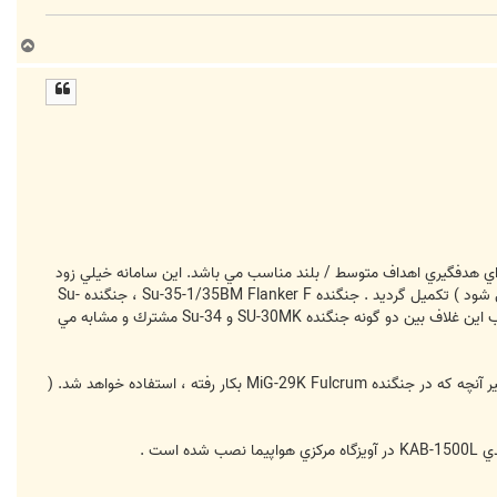
ب
ا
ل
ا
اي هدفگيري اهداف متوسط / بلند مناسب مي باشد. اين سامانه خيلي زود
بوسيله غلاف هدفگيري ليزري با قابليت تصويربرداري حرارتي فرانسوي Thales Damocles ( كه در روسيه تحت امتياز توليد مي شود ) تكميل گرديد . جنگنده Su-35-1/35BM Flanker F ، جنگنده Su-
27SM/SMK Flanker B+ و گونه ارتقاء يافته Su-24M2 Fencer از نامزدهاي بعدي نصب غلاف مذكور مي باشند. آويزگاه نصب اين غلاف بين دو گونه جنگنده SU-30MK و Su-34 مشترك و مشابه مي
هنوز مشخص نيست كه براي خلبانان جنگنده Su-34 از كلاه سري Shchel مجهز به نمايشگر ، و يا از سامانه نمايش سربالا نظير آنچه كه در جنگنده MiG-29K Fulcrum بكار رفته ، استفاده خواهد شد. (