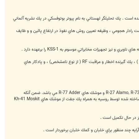
ليد شده مشخص شده است . يك تحليلگر لهستاني به نام پيوتر بوتوفسكي در يك نشريه آلماني
تقر در دماغه براي نگاشت رادار هجومي ، وظيفه تعيين روش هاي نفوذ در ارتفاع پائين و و ظايف
3- سامانه پادكار الكترونيكي موسوم به KNIRTI Khibiny M كه شامل اخلالگر L175V ، يك سامانه مادون قرمز ( افشاء نشده ) ، يك گيرنده اخطار و مراقبت RF ( از نوع نامشخص) ، و پادكار هاي
تسليحات قابل حمل توسط اين جنگنده در آويزگاه ها تا 8 تن وزن دارند . سلاح هاي دفاعي شامل سري موشك هاي R-27 Alamo, R-73 Archer و موشك هاي R-77 Adder مي باشد. ضمن آنكه
سامانه PESA توانائي رديابي 10 هدف و امكان درگيري همزمان با 4 هدف را فراهم آورده است . تمام تسليحات هوا به زمين ساخته شده توسط روسيه به همراه يك جفت از موشك هاي Kh-41 Moskit
يز در حال تكميل است .
آرايه چند منظور براي خلبان و كمك خلبان برخوردار است .