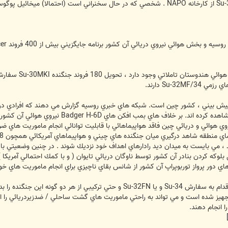
در حاليكه در مور
Su-3 دارند.
خط توليد جنگنده Fullback را از نزديك مشاهده
 نيروي هوائي و دريائي چين فاقد هواپيماهائي با قابليت توانائي انجام ماموريت ه
د ، مي بايست به ميدان ديد رادارهاي اهداف خود نزديك شوند . در چنين وضعيتي با د
ل بلوكه كردن بنادر آن كشور توسط ناوگان دريائي تايوان ( و با كمك احتمالي آمريك
ي دور پرواز توربوپراپ آن كشور از شانس بقاي ناچيزي براي انجام ماموريت هاي خود 
بنابراين در صورتي كه نيروي دريائي چين اقدام به سفارش Su-34 و يا -32FN