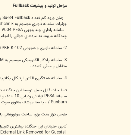
مراحل توليد و پيشرفت Fullback
زم
جزئيات سامانه ناوبري موسوم به Sch-141 Kishchnik در عرشه پرواز اين جنگنده را چنين عنوان كرده است :
چندگانه مربوط به نبردهاي هوائي را انجام
2- سامانه ناوبري و هجومي Ramenskoye RPKB K-102 كه وظيفه يكپارچه سازي تجهيزات چند منظوره داخل كابين ، سامانه هاي ناوبري و نيز تجهيزات مخابراتي موسوم به KSS-1 را برعهده دارد .
متقابل و خنثي كننده .
4- سامانه هدفگيري الكترو اپتيكال يكاترينبورگ UOMZ Platan ، شامل يك تلويزيون و نقش دهنده ليزري .
/ Sunburn ، يا سه موشك مافوق صوت Kh-61 Yakhont / Stallion بوسيله اين هواپيما قابل حمل است .
طرحي دراز مدت براي ساخت موتورهائي با را
كابين خلبانان اين جنگنده بيشترين تغيير
[External Link Removed for Guests]