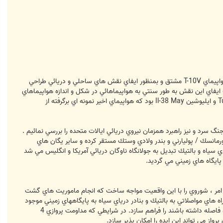
Su-32FN ، يك هواپيماي گشت دريائي بي نظير ، سلاح موثر ضدزيردريائي و جنگنده اي ضربتي / ساحلي است كه از طرح هواپيماي T-10V مشتق و بمنظور ايفاي نقش هاي ساحلي و دريائي طراحي
 منجر به بروز بحث هاي زيادي در دهه 1990 گرديد چرا كه در بلوك غرب ايفاي اين نقش به طور سنتي به هواپيماهائي در شكل و اندازه هواپيماهاي
مسافري محول شده بود. ناوگان دوربرد باقيمانده از دوران شوروي سابق هم شامل گونه هائي از هواپيماهاي Tu-142M Bear F و ايليوشين Il-38 May بود كه هواپيماي اخير نمونه اي برگرفته از
 سرد و نيز راهبرد همزمان نيروي دريائي ايالات متحده را بررسي نمائيم .
مانسك / پوليارني و بندر ولادي وستك مستقر كرده و ساير يگان هاي
ي سياه و بالتيك تبديل به جولانگاه ناوگان دريائي آمريكا و انگليس مي شد
اپيماهاي دور پرواز توربوپراپ ضدزيردريائي همچونBear و May وجود نداشت . اين امر ، شوروي را با اين واقعيت مواجه ساخت كه انجام ماموريت هاي گشت
اه هاي مواصلاتي به بالتيك و بنادر درياي سياه به پايگاههاي زميني موجود
نزديك بودند ، يك بمب افكن بزرگ مي توانست امنيت مداومي را براي حفظ پايگاه هائي كه تنها 30 دقيقه با باند پرواز فرودگاه فاصله داشته باشند را فراهم سازد. در شرايطي كه مداومت پروازي 4
واز مي تواند اين ايده را امكان پذير سازد.