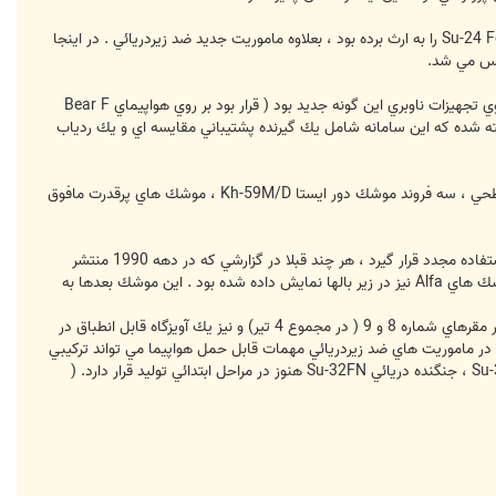
در نتيجه هواپيماي Su-32FN پاسخي به چنين تنگنائي بود . اين جنگنده كاملا وظايف مربوط به جنگنده هاي قديمي تر Su-24 Fencer را به ارث برده بود ، بعلاوه ماموريت جديد ضد زيردريائي . در اينجا
تفاوت با گونه اصلي جنگنده Su-32MF/34 ، اضافه نمودن رادار Morskaya Zmyeya ( مار دريائي ) ويژه گشت دريائي بر روي تجهيزات ناوبري اين گونه جديد بود ( قرار بود بر روي هواپيماي Bear F
گفته شده كه اين سامانه شامل يك گيرنده پشتيباني مقايسه اي و يك ردياب
بمنظور انجام نقش هاي پايه ضربتي دريائي ، جنگنده Su-32FN قادر به حمل شش فروند موشك Kh-31A و Kh-31R ضد سطحي ، سه فروند موشك دور ايستا Kh-59M/D ، موشك هاي پرقدرت مافوق
تصاوير نشان ميدهند كه آويزگاه مركزي ويژه حمل موشك Kh-41 كه براي جنگنده Su-33 طراحي شده است ، مي تواند مورد استفاده مجدد قرار گيرد ، هر چند قبلا در گزارشي كه در دهه 1990 منتشر
شده بود صحبت از امكان حمل دو موشك در آويزگاه هاي زير بالهاي هواپيما شده بود. در تصاوير ديگري گونه هاي مشقي موشك هاي Alfa نيز در زير بالها نمايش داده شده بود . اين موشك بعدها به
از جمله تسليحات قابل حمل ديگر كه به مراتب جالب تر هستند مي توان به اژدرهاي سبك ضدزيردريائي كه به صورت زوجي در مقرهاي شماره 8 و 9 ( در مجموع 4 تير) و نيز يك آويزگاه قابل انطباق در
نمود. علاوه بر موارد فوق ، در ماموريت هاي ضد زيردريائي مهمات قابل حمل هواپيما مي تواند تركيبي
از اين سلاح ها به همراه مخازن سوخت رها شدني و نيز بمب هاي انفجار در عمق آب بوده باشد. بر خلاف گونه هاي ضربتي Su-34 ، جنگنده دريائي Su-32FN هنوز در مراحل ابتدائي توليد قرار دارد. (