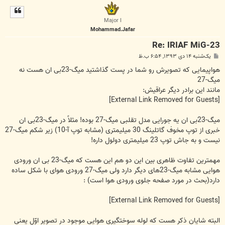
ل
ا
Major I
Mohammad.Jafar
Re: IRIAF MiG-23
پ
یک‌شنبه ۱۴ دی ۱۳۹۳, ۶:۵۴ ب.ظ
س
ت
هواپیمایی که تصویرش رو شما در پست گذاشتید میگ-23بی ان هست نه
میگ-27
مانند این برادر دیگر عراقیش:
[External Link Removed for Guests]
میگ-23بی ان یه جورایی مدل تقلبی میگ-27 بوده! مثلاً در میگ-23بی ان
خبری از توپ مخوف گاتلینگ 30 میلیمتری (مشابه توپ آ-10) زیر شکم میگ-27
نیست و به جاش توپ 23 میلیمتری دولول داره!
مهمترین تفاوت ظاهری بین این دو هم این هست که میگ-23 بی ان ورودی
هوایی مشابه میگ-23های دیگر دارد ولی میگ-27 ورودی هوای با شکل ساده
دارد(بحث در مورد صفحه جلوی ورودی هوا است) :
[External Link Removed for Guests]
البته شایان ذکر هست که لوله سوختگیری هوایی موجود در تصویر اوّل یعنی