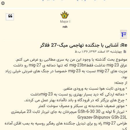
ب
ا
ل
ا
Major I
roh
Re: آشنایی با جنگنده تهاجمی میگ-27 فلاگر
پ
چهارشنبه ۱۳ اسفند ۱۳۹۳, ۱:۳۶ ب.ظ
س
ت
موضوع بحث گذشته با وجود این من یه سری مطالبی رو عرض می کنم.
عراق mig-23 نداشت فقطmig-23bn که تنها دماغه ی mig-27 رو داشت
مزیت های mig-27 نسبت به mig-23 خصوصا در جنگ های ضربتی خیلی زیاد
بود.
از جمله:
• ورودی ثابت هوا نسبت به ورودی متغیر.
• دماغه اردکی که دید بسیار بهتری رو نسبت به mig-23داشت
• چرخ های بزرگتر که در فرودگاه و باند ناآماده بهتر عمل می کردند.
• موتور ضعیف شده،بدنه ی سبکتر و مصرف سوخت کمتر
• تیربار 6 لوله ی 30 GSh-6-30 میچرخان به جای تیربار ثابت 23 میلیمتری
Gryazev-Shipunov GSh-23L
طراحی mig-27 راه رو برای تبدیل جنگنده های رهگیر روسیه به بمب افکن آماده
کرد