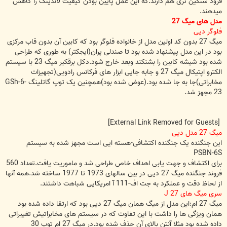
فرود سنگین تری هم دارند.که این عمل پایین بودن کیفیت لاندینگ را کاهش
میدهند.
مدل های میگ 27
فلوگر دیی
میگ 27 بدون کد اولین مدل از خانواده فلوگر بود که کابین آن بدون قاب مرکزی
بود در این مدل پیشنهاد شده بود تا صندلی پران(ایجکتر) به طوری که طراحی
شده بود شیشه کابین را بشنکند وبعد خارج شود.دکل برقکیر میگ 23 با سیستم
الکترو اپتیکال میگ 27 و جابه جایی ابزار های فرکانس رادویی(تجهیزات
مخابراتی)جا به جا شده بود.(عوض شده بود)همچنین یک توپ گاتلینگ GSh-6-
23 مجهز شد.
[External Link Removed for Guests]
میگ 27 مدل دیی
این جنگنده یک جنگنده اکتشافی-هسته ایی است مجهز شده به سیستم
PSBN-6S
برای اکتشاف و جهت یابی اهداف خاص طراحی شد و ماموریت یافت.تعداد 560
فروند جنگنده میگ 27 دیی در بین سالهای 1973 تا 1977 ساخته شد.همه آنها
از لحاظ دقت و عملکرد به جت اف-111 آ امریکایی شباهت داشتند.
سری میگ های 27 J
میگ 27 ام:این مدل از میگ همان میگ 27 دیی بود که ارتقا داده شده بود
همان ویژگی ها را داشت با این تفاوت که در سیستم های مخابراتیش تغییراتی
داده شده بود مثلا آنتن بالای آن حذف شده بود.در میگ 27 ام توپ 30