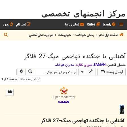
مرکز انجمنهای تخصصی
راهنما
Rules
تماس با ما
ثبت نام
ورود
ج
صفحه اول تالار
بخش هوا فضا
هواپيماها
هواپيماهاي نظامي
س
ت
آشنایی با جنگنده تهاجمی میگ-27 فلاگر
ج
و
مدیران انجمن:
SAMAN
,
شوراي نظارت
,
مديران هوافضا
جستجو
جستجوی پیش
ارسال پست
تعداد پست ها:8 • صفحه
1
از
1
Super Moderator
SAMAN
آشنایی با جنگنده تهاجمی میگ-27 فلاگر