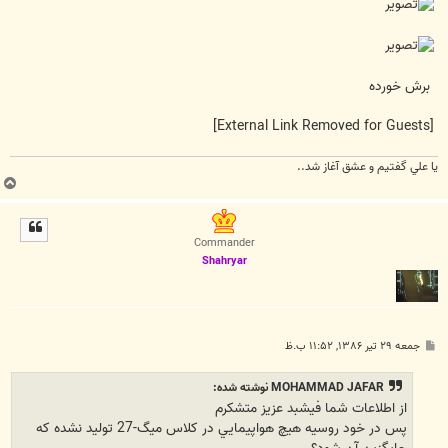
برش خورده
[External Link Removed for Guests]
يا علي گفتيم و عشق آغاز شد..
ب
ا
ل
ا
Commander
Shahryar
پ
جمعه ۲۹ تیر ۱۳۸۶, ۱۱:۵۲ ب.ظ
س
ت
MOHAMMAD JAFAR نوشته شده:
از اطلاعات شما فيشبد عزيز متشکرم
پس در خود روسيه هيچ هواپيمايي در کلاس ميگ-27 توليد نشده که
جايگزين آن شود؟