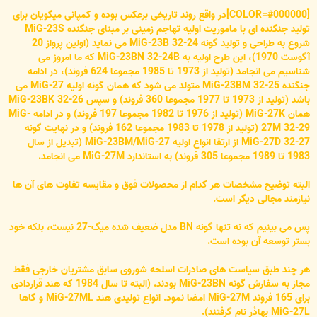
[COLOR=#000000]در واقع روند تاریخی برعکس بوده و کمپانی میگویان برای
تولید جنگنده ای با ماموریت اولیه تهاجم زمینی بر مبنای جنگنده MiG-23S
شروع به طراحی و تولید گونه MiG-23B 32-24 می نماید (اولین پرواز 20
آگوست 1970)، این طرح اولیه به MiG-23BN 32-24B که ما امروز می
شناسیم می انجامد (تولید از 1973 تا 1985 مجموعا 624 فروند)، در ادامه
جنگنده MiG-23BM 32-25 متولد می شود که همان گونه اولیه MiG-27 می
باشد (تولید از 1973 تا 1977 مجموعا 360 فروند) و سپس MiG-23BK 32-26
همان MiG-27K (تولید از 1976 تا 1982 مجموعا 197 فروند) و در ادامه MiG-
27M 32-29 (تولید از 1978 تا 1983 مجموعا 162 فروند) و در نهایت گونه
MiG-27D 32-27 از ارتقا انواع اولیه MiG-23BM/MiG-27 (تبدیل از سال
1983 تا 1989 مجموعا 305 فروند) به استاندارد MiG-27M می انجامد.
البته توضیح مشخصات هر کدام از محصولات فوق و مقایسه تفاوت های آن ها
نیازمند مجالی دیگر است.
پس می بینیم که نه تنها گونه BN مدل ضعیف شده میگ-27 نیست، بلکه خود
بستر توسعه آن بوده است.
هر چند طبق سیاست های صادرات اسلحه شوروی سابق مشتریان خارجی فقط
مجاز به سفارش گونه MiG-23BN بودند. (البته تا سال 1984 که هند قراردادی
برای 165 فروند MiG-27M امضا نمود. انواع تولیدی هند MiG-27ML و گاها
MiG-27L بهادُر نام گرفتند).