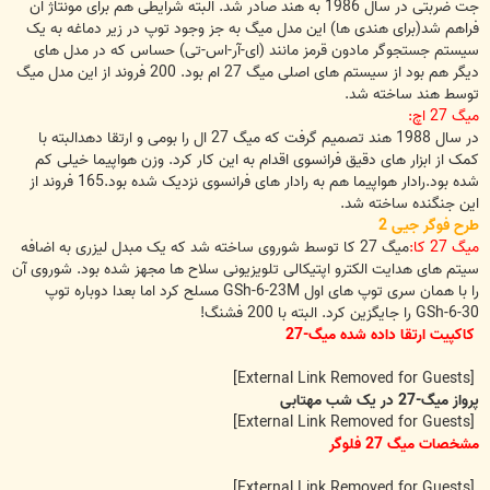
جت ضربتی در سال 1986 به هند صادر شد. البته شرایطی هم برای مونتاژ ان
فراهم شد(برای هندی ها) این مدل میگ به جز وجود توپ در زیر دماغه به یک
سیستم جستجوگر مادون قرمز مانند (ای-آر-اس-تی) حساس که در مدل های
دیگر هم بود از سیستم های اصلی میگ 27 ام بود. 200 فروند از این مدل میگ
توسط هند ساخته شد.
میگ 27 اچ:
در سال 1988 هند تصمیم گرفت که میگ 27 ال را بومی و ارتقا دهدالبته با
کمک از ابزار های دقیق فرانسوی اقدام به این کار کرد. وزن هواپیما خیلی کم
شده بود.رادار هواپیما هم به رادار های فرانسوی نزدیک شده بود.165 فروند از
این جنگنده ساخته شد.
طرح فوگر جیی 2
میگ 27 کا:
میگ 27 کا توسط شوروی ساخته شد که یک مبدل لیزری به اضافه
سیتم های هدایت الکترو اپتیکالی تلویزیونی سلاح ها مجهز شده بود. شوروی آن
را با همان سری توپ های اول GSh-6-23M مسلح کرد اما بعدا دوباره توپ
GSh-6-30 را جایگزین کرد. البته با 200 فشنگ!
کاکپیت ارتقا داده شده میگ-27
[External Link Removed for Guests]
پرواز میگ-27 در یک شب مهتابی
[External Link Removed for Guests]
مشخصات میگ 27 فلوگر
[External Link Removed for Guests]