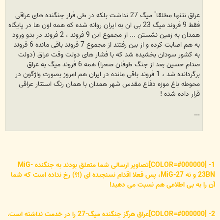
عراق نتنها مطلقا" میگ 27 نداشت بلکه در طی فرار جنگنده های عراقی
فقط 9 فروند میگ 23 بی ان به ایران روانه شده که همه اون ها در پایگاه
همدان به زمین نشستن ... از مجموع این 9 فروند ، 2 فروند در بدو ورود
به هم اصابت کرده و از بین رفتند از مجموع 7 فروند باقی مانده 6 فروند
به کشور سودان بخشیده شد که با فشار های دولت وقت عراق (دولت
صدام حسین بعد از جنگ طوفان صحرا) همه 6 فروند میگ به عراق
برگردانده شد ، 1 فروند باقی مانده در ایران هم امروز بصورت واژگون در
محوطه باغ موزه دفاع مقدس شهر همدان با همان رنگ استتار عراقی
قرار داده شده !
...
1- [COLOR=#000000]تصاویر ارسالی شما متعلق بودند به جنگنده MiG-
23BN و نه MiG-27، پس فعلا اقدام نسنجیده ای (!؟) رخ نداده است که شما
آن را به بی اطلاعی هم نسبت می دهید!
2- [COLOR=#000000]عراق هرگز جنگنده میگ-27 را در خدمت نداشته است.