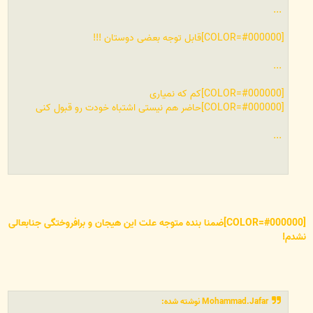
...
[COLOR=#000000]قابل توجه بعضی دوستان !!!
...
[COLOR=#000000]کم که نمیاری
[COLOR=#000000]حاضر هم نیستی اشتباه خودت رو قبول کنی
...
[COLOR=#000000]ضمنا بنده متوجه علت این هیجان و برافروختگی جنابعالی
نشدم!
Mohammad.Jafar نوشته شده: