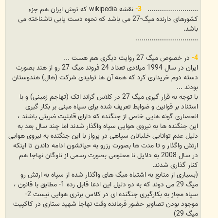
..........................
3-
نقشه wikipedia که توش ایران هم جزء
کشورهای دارنده میگ-27 می باشد که نحوه دست یابی ناشناخته می
باشد.
................................
4-
در خصوص میگ 27 روایت دیگری هم هست ...
ایران در سال 1994 میلادی تعداد 24 فروند میگ 27 رو از هند بصورت
دسته دوم خریداری کرد که همه آن ها تولیدی شرکت (هال) هندوستان
بودند ...
با توجه به قرار گیری میگ 27 در کلاس گراند اتک (تهاجم زمینی) و با
استناد بر قوانین و ضوابط تعریف شده برای سپاه مبنی بر بکار گیری
انحصاری گونه هایی خاص از جنگنده که دارای قابلیت ضربتی باشند ،
این جنگنده ها به نیروی هوایی سپاه واگذار شدند اما چند سال بعد به
دلیل عدم توانایی خلبانان سپاهی در پرواز با این جنگنده به نیروی هوایی
ارتش واگذار و تا مدت ها بصورت رزرو به حیاتشون ادامه داندن تا اینکه
در سال 2008 به دلایل نا معلومی بصورت رسمی از ناوگان نهاجا هم
کنار گذاری شدند.
(بسیاری از منابع به اشتباه میگ های واگذار شده از سپاه به ارتش رو
میگ 29 می دوند که به دو دلیل این ادعا قابل رده 1- مطابق با قانون ،
سپاه مجاز به بکارگیری جنگنده ای در کلاس برتری هوایی نیست 2-
موجود بودن تصاویر حضور فرمانده وقت نهاجا شهید ستاری در کاکپیت
میگ 29)