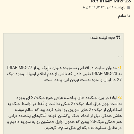
Re: IRIAF MiG-23
پ
پنج‌شنبه ۱۸ دی ۱۳۹۳, ۱۱:۲۱ ق.ظ
س
ت
با سلام
mpo نوشته شده:
...
1-
مدیران سایت در اقدامی نسنجیده عنوان تاپیک رو از IRIAF MIG-27
به IRIAF-MIG-23 تغییر دادن که ناشی از عدم اطلاع اونها از وجود میگ
27 در ایران و نحوه بدست آوردن این پرنده است.
2-
اولا) در بین جنگنده های پناهنده عراقی هیچ میگ-27 ای وجود
نداشت چون عراق اصلا میگ-27 ملکی نداشت و فقط در اواسط جنگ یه
اسکادران از میگ-27 های شوروی رو اجاره کرده بود که سالم مونده
هاش همگی قبل از اتمام جنگ برگشتن خونه؛ فلاگرهای پناهنده عراقی
هم همگی میگ-23 بودن که همون اوایل همشون رو به سوریه دادیم و
در مقابل تسلیحات دیگه ای مثل سام-6 گرفتیم.