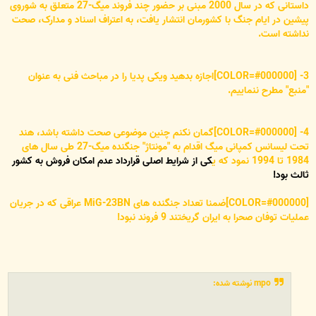
داستانی که در سال 2000 مبنی بر حضور چند فروند میگ-27 متعلق به شوروی
پیشین در ایام جنگ با کشورمان انتشار یافت، به اعتراف اسناد و مدارک، صحت
نداشته است.
3- [COLOR=#000000]اجازه بدهید ویکی پدیا را در مباحث فنی به عنوان
"منبع" مطرح ننماییم.
4- [COLOR=#000000]گمان نکنم چنین موضوعی صحت داشته باشد، هند
تحت لیسانس کمپانی میگ اقدام به "مونتاژ" جنگنده میگ-27 طی سال های
1984 تا 1994 نمود که ی
کی از شرایط اصلی قرارداد عدم امکان فروش به کشور
ثالث بود!
[COLOR=#000000]ضمنا تعداد جنگنده های MiG-23BN عراقی که در جریان
عملیات توفان صحرا به ایران گریختند 9 فروند نبود!
mpo نوشته شده: