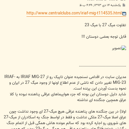
پ
یک‌شنبه ۱۴ دی ۱۳۹۳, ۴:۴۹ ب.ظ
س
ت
http://www.centralclubs.com/iriaf-mig-t114535.html
تفاوت میگ 27 با میگ 23
قابل توجه بعضی دوستان !!!
.........................................
مدیران سایت در اقدامی نسنجیده عنوان تاپیک رو از IRIAF MIG-27 به IRIAF-
MIG-23 تغییر دادن که ناشی از عدم اطلاع اونها از وجود میگ 27 در ایران و
نحوه بدست آوردن این پرنده است.
شاید دلیل دوستان این بوده که جزء هواپیماهای عراقی پناهنده نبوده یا کلا
عراق همچین جنگنده ای نداشته
اولا) در بین جنگنده های پناهنده عراقی هیچ میگ-27 ای وجود نداشت چون
عراق اصلا میگ-27 ملکی نداشت و فقط در اواسط جنگ یه اسکادران از میگ-27
های شوروی رو اجاره کرده بود که سالم مونده هاش همگی قبل از اتمام جنگ
برگشتن خونه؛ فلاگرهای پناهنده عراقی هم همگی میگ-23 بودن که همون