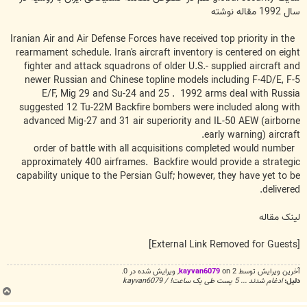
سال 1992 مقاله نوشته
Iranian Air and Air Defense Forces have received top priority in the
rearmament schedule. Iran's aircraft inventory is centered on eight
fighter and attack squadrons of older U.S.- supplied aircraft and
newer Russian and Chinese topline models including F-4D/E, F-5
E/F, Mig 29 and Su-24 and 25 . 1992 arms deal with Russia
suggested 12 Tu-22M Backfire bombers were included along with
advanced Mig-27 and 31 air superiority and IL-50 AEW (airborne
early warning) aircraft.
order of battle with all acquisitions completed would number
approximately 400 airframes. Backfire would provide a strategic
capability unique to the Persian Gulf; however, they have yet to be
delivered.
لینک مقاله
[External Link Removed for Guests]
آخرین ويرايش توسط 2 on
kayvan6079
, ويرايش شده در 0.
دلیل:
ادغام شدند ... 5 پست طی یک ساعت! / kayvan6079
ب
ا