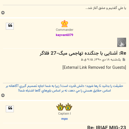
يا علي گفتيم و عشق آغاز شد..
ب
ا
ل
ا
Commander
kayvan6079
Re: آشنایی با جنگنده تهاجمی میگ-27 فلاگر
پ
یک‌شنبه ۱۸ دی ۱۳۹۰, ۹:۱۵ ق.ظ
س
ت
[External Link Removed for Guests]
حقيقت را بدانيد تا رها شويد؛ دانش قدرت است! زيرا به شما اجازه تصميم گيري آگاهانه بر
اساس حقايق هستي را مي دهد، نه بر اساس باورهاي گاها اشتباه شما!
ب
ا
ل
ا
Captain I
mpo
Re: IRIAF MIG-23