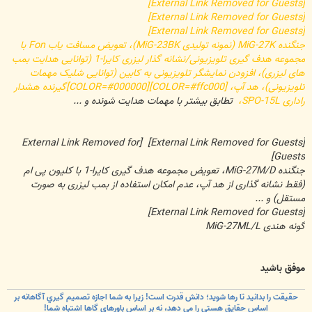
[External Link Removed for Guests]
[External Link Removed for Guests]
[External Link Removed for Guests]
جنگنده MiG-27K (نمونه تولیدی MiG-23BK)، تعویض مسافت یاب Fon با
مجموعه هدف گیری تلویزیونی/نشانه گذار لیزری کایرا-1 (توانایی هدایت بمب
های لیزری)، افزودن نمایشگر تلویزیونی به کابین (توانایی شلیک مهمات
تلویزیونی)، هد آپ، [COLOR=#ffc000][COLOR=#000000]گیرنده هشدار
راداری SPO-15L،
تطابق بیشتر با مهمات هدایت شونده و ...
[External Link Removed for
[External Link Removed for Guests]
Guests]
جنگنده MiG-27M/D، تعویض مجموعه هدف گیری کایرا-1 با کلیون پی ام
(فقط نشانه گذاری از هد آپ، عدم امکان استفاده از بمب لیزری به صورت
مستقل) و ...
[External Link Removed for Guests]
گونه هندی MiG-27ML/L
موفق باشید
حقيقت را بدانيد تا رها شويد؛ دانش قدرت است! زيرا به شما اجازه تصميم گيري آگاهانه بر
اساس حقايق هستي را مي دهد، نه بر اساس باورهاي گاها اشتباه شما!