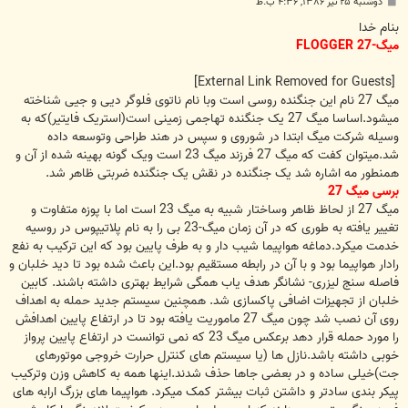
پ
دوشنبه ۲۵ تیر ۱۳۸۶, ۴:۳۶ ب.ظ
س
ت
بنام خدا
میگ-27 FLOGGER
[External Link Removed for Guests]
میگ 27 نام این جنگنده روسی است وبا نام ناتوی فلوگر دیی و جیی شناخته
میشود.اساسا میگ 27 یک جنگنده تهاجمی زمینی است(استریک فایتیر)که به
وسیله شرکت میگ ابتدا در شوروی و سپس در هند طراحی وتوسعه داده
شد.میتوان کفت که میگ 27 فرزند میگ 23 است ویک گونه بهینه شده از آن و
همنطور مه اشاره شد یک جنگنده در نقش یک جنگنده ضربتی ظاهر شد.
برسی میگ 27
میگ 27 از لحاظ ظاهر وساختار شبیه به میگ 23 است اما با پوزه متفاوت و
تغییر یافته به طوری که در آن زمان میگ-23 بی را به نام پلاتیپوس در روسیه
خدمت میکرد.دماغه هواپیما شیب دار و به طرف پایین بود که این ترکیب به نفع
رادار هواپیما بود و با آن در رابطه مستقیم بود.این باعث شده بود تا دید خلبان و
فاصله سنج لیزری- نشانگر هدف یاب همگی شرایط بهتری داشته باشند. کابین
خلبان از تجهیزات اضافی پاکسازی شد. همچنین سیستم جدید حمله به اهداف
روی آن نصب شد چون میگ 27 ماموریت یافته بود تا در ارتفاع پایین اهدافش
را مورد حمله قرار دهد برعکس میگ 23 که نمی توانست در ارتفاع پایین پرواز
خوبی داشته باشد.نازل ها (یا سیستم های کنترل حرارت خروجی موتورهای
جت)خیلی ساده و در بعضی جاها حذف شدند.اینها همه به کاهش وزن وترکیب
پیکر بندی سادتر و داشتن ثبات بیشتر کمک میکرد. هواپیما های بزرگ ارابه های