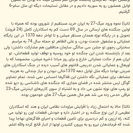
اوایل همشون رو به سوریه دادیم و در مقابل تسلیحات دیگه ای مثل سام-6
گرفتیم.
ثانیا) نحوه ورود میگ-27 به ایران خرید مستقیم از شوروی بوده که همراه با
اولین جنگنده های ارسالی در سال 69 دست کم یه اسکادران کامل (24 فروند)
تحویل و در پایگاه نوژه همدان مستقر میشن و تا اواخر دهه 1370 در این پایگاه
عملیاتی و مشغول خدمت بودن، و علی الظاهر تو حمله سال 74 به مراسم
سخنرانی رجوی تو جشن سی سالگی سازمان منافقین هم مشارکت داشتن؛ ولی
بعد از بازنشسته شدن این جنگنده تو خود روسیه و توقف تولید قطعاتش، تو
ایران هم از حالت عملیاتی خارج و برای روز مبادا ذخیره میشن، مخصوصا که با
اورهال و عملیاتی شدن تدریجی فانتوم های آسیب دیده در جنگ اسکادران های
ضربتی نهاجا دیگه مثل اوایل دهه 1370خالی نبودن و نیاز چندانی به هزینه
مضاعف برای عملیاتی نگه داشتن این فلاگرها احساس نمی شده، تمام تصاویر
گوگل ارس منتشر شده در فضای مجازی که جنگنده های ناشناسی رو دپو شده
تو رمپ های نوژه نشون می داد و به اشتباه از سوی کاربرهای اینترنتی میگ-23
عراقی حدس زده می شد هم مال همین میگ-27 های خودمون بوده.
ثالثا) حالا به احتمال زیاد با افزایش مراودات نظامی ایران و هند که اسکادران
عظیمی از این نوع جنگده رو در اختیار داره و خودش قطعات اون رو تولید می
کنه، راه ارزون و کم دردسری برای تامین قطعات و احیای فلاگرهای نهاجا پیدا
شده که فرماندهان نیرو رو به بیرون کشیدن اونها از انبار قانع کرده والله اعلم.