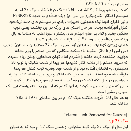
میلیمتری جدید GSh-6-30
که در بدنه هواپیما کار گذاشته با 260 فشنگ در6 خشاب.میگ 27 ام به
سیستم اخلالگر الکترونیکی(ایی سی ام) ویک هدف یاب جدید PrNK-23K
و نیز خلبان اتوماتیک همچنین تغییرات زیادی در سیستم های مهماتی(نحوه
کنترل آنها)شده بود.به هر حال اصلاح های بزرگ در این جنگنده یعنی توپ
سنگین جدبد و توانایی های انهدام های بیشتر و غیره اغلب به مکانیزیم بال
وبدنه هواپیماآسیب میرساند!! (یا میتوانست که منجر شود)
خلبان وی-ان کوندارف
از خلبانان آزمایشی با میگ 27 بود(اولین خلبانان) از توپ
(جی-اس-اچ 6-30) اینگونه یاد میکند:هنگامی که من هدفم را روی نشانه
هواپیما مشاهده کردم ماشه را فشردم اما ناگهان صداهایی چنان زیاد شنیدم
که سریعا دستم را از ماشه کنار کشیدم! هواپیما از شدت شلیک با توپ 30
میلیمتری به ارتعاش افتاده بود و از شدت زورد وضربه توپ کنترل هواپیما
متوقف شده بود!هدف بدون خلبانی که داشتم و برای من ساخته شده بود به
همراه من در حال تکه تکه شدن بود! من به سختی هواپیما را کنترل کردم در
حالی که من را تحسین میکردند به آنها گفتم که آیا این یک کالیبراست این یک
حیوان وحشی است!!
به هر حال 150 فروند جنگنده میگ 27 ام در بین سالهای 1978 تا 1983
ساخته شد.
[External Link Removed for Guests]
میگ 27 ال:
این مدل از میگ 27 یک گونه صادراتی از همان میگ 27 ام بود که به عنوان