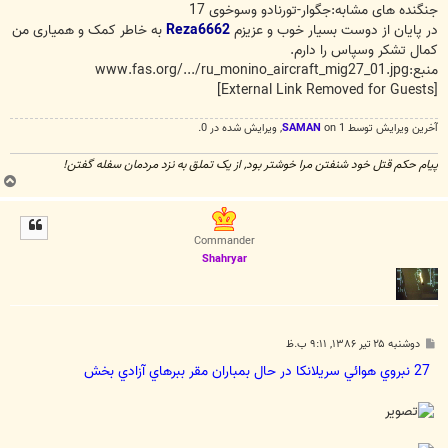
جنگنده های مشابه:جگوار-تورنادو وسوخوی 17
در پایان از دوست بسیار خوب و عزیزم
Reza6662
به خاطر کمک و همیاری من
کمال تشکر وسپاس را دارم.
منبع:www.fas.org/.../ru_monino_aircraft_mig27_01.jpg
[External Link Removed for Guests]
آخرین ويرايش توسط 1 on
SAMAN
, ويرايش شده در 0.
پیام حکم قتل خود شنفتن مرا خوشتر بود, از یک تملق به نزد مردمان سفله گفتن!
ب
ا
ل
ا
Commander
Shahryar
پ
دوشنبه ۲۵ تیر ۱۳۸۶, ۹:۱۱ ب.ظ
س
ت
27 نبروي هوائي سريلانكا در حال بمباران مقر ببرهاي آزادي بخش