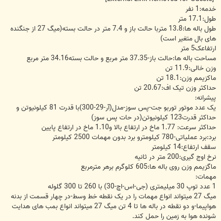
خدمه:1 نفر
طول:17.1 متر
طول باله ها:13.8 متربا حالت باز و 7.4 متر در حالت بسته(میگ 27 از جنگنده
های بال متغیر است)
ارتفاعک5 متر
مساحت باله ها:حالت باز-37.35 متر مربع و حالت بسته34.16 متر مربع
وزن خالی:11.9 تن
ماکزیمم وزن:18.1 تن
حداکثر وزن تیک اف:20.67 تن
پیشرانه:
یک عدد موتور توربو جت-پس سوز-مدل(آر-29-300)با قدرت 81 کیلونیوتن و
حداکثر قدرت123 کیلونیوتن(در حات پس سوز)
حداکثر سرعت: 1.77 ماخ در ارتفاع بالا و1.10 ماخ در ارتفاع پایین
برد:برد عملیاتی-780 کیلومترو برد بدون مهمات 2500 کیلومتر
سقف ارتفاع:14 کیلومتر
نرخ اوج گیری:200 متر در ثانیه
ماگزیمم وزن روی باله ها:605 کلوگرم برهر مترمربع
مهمات:
1 عدد توپ 30 میلیمتری (جی-اس-اچ-30) با 260 تا 300 گلوله
میگ 27 میتواند انواع مهمات را در یک نقطه خط وسط-در چهار قسمت از بدنه
هواپیما-و دو نقطه در باله ها تا 4 تن میگ 27 میتواند انواع بمب های هدایت
شونده هوا به زمین را حمل کند.