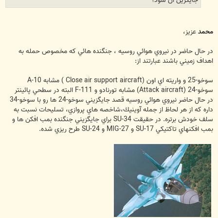
محمد
عزيز،
در حال حاضر در نيروي هوائي روسيه ، جنگنده هائي كه مخصوص حمله به
اهداف زميني باشند عبارتند از:
سوخو-25 و واريته اي اون (Close air support aircraft ) مشابه A-10
سوخو-24 (Attack aircraft) مشابه تورنادو و F-111 البته در سطحي پائينتر
در حال حاضر نيروي هوائي روسيه قصد جايگزيني سوخو-24 ها رو با سوخو-34
داره كه از هر لحاظ از جمله آوينيك،‌شاخصه هاي پروازي، تسليحات نسبت به
سلف خودش برتره. در حقيقت SU-34 براي جايگزيني جنگنده بمب افكن ها و
بمب افكنهاي تاكتيكي SU-17 و MIG-27 و SU-24 طرح ريزي شده.