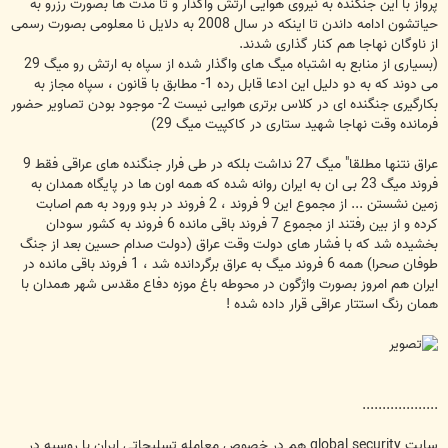
پرواز با این جنگنده به نیروی هوایی ارتش واگذار و تا مدت ها بصورت رزرو به
حیاتشون ادامه داندن تا اینکه در سال 2008 به دلایل نا معلومی بصورت رسمی
از ناوگان نهاجا هم کنار گذاری شدند.
(بسیاری از منابع به اشتباه میگ های واگذار شده از سپاه به ارتش رو میگ 29
می دوند که به دو دلیل این ادعا قابل رده 1- مطابق با قانون ، سپاه مجاز به
بکارگیری جنگنده ای در کلاس برتری هوایی نیست 2- موجود بودن تصاویر حضور
فرمانده وقت نهاجا شهید ستاری در کاکپیت میگ 29)
عراق نتنها مطلقا" میگ 27 نداشت بلکه در طی فرار جنگنده های عراقی فقط 9
فروند میگ 23 بی ان به ایران روانه شده که همه اون ها در پایگاه همدان به
زمین نشستن ... از مجموع این 9 فروند ، 2 فروند در بدو ورود به هم اصابت
کرده و از بین رفتند از مجموع 7 فروند باقی مانده 6 فروند به کشور سودان
بخشیده شد که با فشار های دولت وقت عراق (دولت صدام حسین بعد از جنگ
طوفان صحرا) همه 6 فروند میگ به عراق برگردانده شد ، 1 فروند باقی مانده در
ایران هم امروز بصورت واژگون در محوطه باغ موزه دفاع مقدس شهر همدان با
همان رنگ استتار عراقی قرار داده شده !
...................
سایت global security هم در خصوص معامله تسلیحاتی ایران با روسیه در