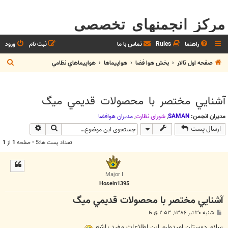
مرکز انجمنهای تخصصی
راهنما
Rules
تماس با ما
ثبت نام
ورود
ج
صفحه اول تالار
بخش هوا فضا
هواپيماها
هواپيماهاي نظامي
س
ت
آشنايي مختصر با محصولات قديمي ميگ
ج
و
مدیران انجمن:
SAMAN
,
شوراي نظارت
,
مديران هوافضا
جستجو
جستجوی پیش
ارسال پست
تعداد پست ها:5 • صفحه
1
از
1
Major I
Hosein1395
آشنايي مختصر با محصولات قديمي ميگ
پ
شنبه ۳۰ تیر ۱۳۸۶, ۲:۵۳ ق.ظ
س
ت
سلام دوستان امیدوارم این اطلاعات مفید باشه