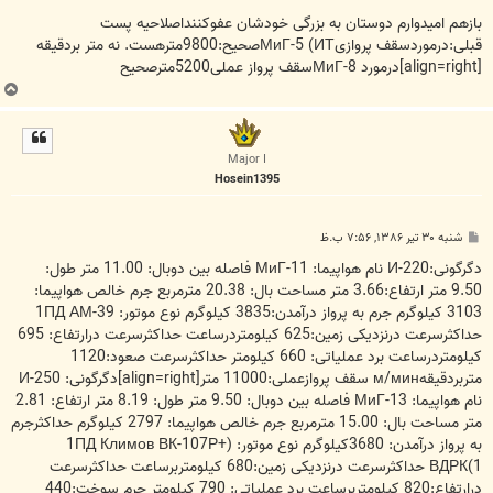
س
ت
بازهم امیدوارم دوستان به بزرگی خودشان عفوکننداصلاحیه پست
قبلی:درموردسقف پروازیМиГ-5 (ИТصحیح:9800مترهست. نه متر بردقیقه
[align=right]درمورد МиГ-8سقف پرواز عملی5200مترصحیح
ب
ا
ل
ا
Major I
Hosein1395
پ
شنبه ۳۰ تیر ۱۳۸۶, ۷:۵۶ ب.ظ
س
ت
دگرگونی:И-220 نام هواپیما: МиГ-11 فاصله بین دوبال: 11.00 متر طول:
9.50 متر ارتفاع:3.66 متر مساحت بال: 20.38 مترمربع جرم خالص هواپیما:
3103 کیلوگرم جرم به پرواز درآمدن:3835 کیلوگرم نوع موتور: 1ПД АМ-39
حداکثرسرعت درنزدیکی زمین:625 کیلومتردرساعت حداکثرسرعت درارتفاع: 695
کیلومتردرساعت برد عملیاتی: 660 کیلومتر حداکثرسرعت صعود:1120
متربردقیقهм/мин سقف پروازعملی:11000 متر[align=right]دگرگونی: И-250
نام هواپیما: МиГ-13 فاصله بین دوبال: 9.50 متر طول: 8.19 متر ارتفاع: 2.81
متر مساحت بال: 15.00 مترمربع جرم خالص هواپیما: 2797 کیلوگرم حداکثرجرم
به پرواز درآمدن: 3680کیلوگرم نوع موتور: (1ПД Климов ВК-107Р+
ВДРК(1 حداکثرسرعت درنزدیکی زمین:680 کیلومتربرساعت حداکثرسرعت
درارتفاع:820 کیلومتربرساعت برد عملیاتی: 790 کیلومتر جرم سوخت:440