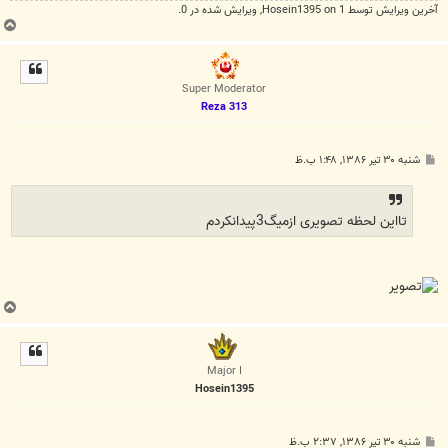
آخرین ويرايش توسط 1 on
Hosein1395
, ويرايش شده در 0.
ب
ا
ل
ا
Super Moderator
Reza 313
پ
شنبه ۳۰ تیر ۱۳۸۶, ۱:۴۸ ب.ظ
س
ت
تااین لحظه تصویری ازمیگ3پیدانکردم
ب
ا
ل
ا
Major I
Hosein1395
پ
شنبه ۳۰ تیر ۱۳۸۶, ۲:۳۷ ب.ظ