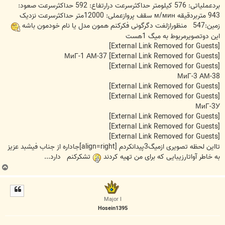
بردعملیاتی: 576 کیلومتر حداکثرسرعت درارتفاع: 592 حداکثرسرعت صعود:
943 متربردقیقه м/мин سقف پروازعملی: 12000متر حداکثرسرعت نزدیک
زمین:547 منظورازلغت دگرگونی فکرکنم همون مدل یا نام خودمون باشه
این دوتصویرمربوط به میگ 1هست
[External Link Removed for Guests]
МиГ-1 АМ-37
[External Link Removed for Guests]
[External Link Removed for Guests]
МиГ-3 АМ-38
[External Link Removed for Guests]
[External Link Removed for Guests]
МиГ-3У
[External Link Removed for Guests]
[External Link Removed for Guests]
[External Link Removed for Guests]
تااین لحظه تصویری ازمیگ3پیدانکردم [align=right]جاداره از جناب فیشبد عزیز
به خاطر آواتارزیبایی که برای من تهیه کردند
تشکرکنم دارد...
ب
ا
ل
ا
Major I
Hosein1395