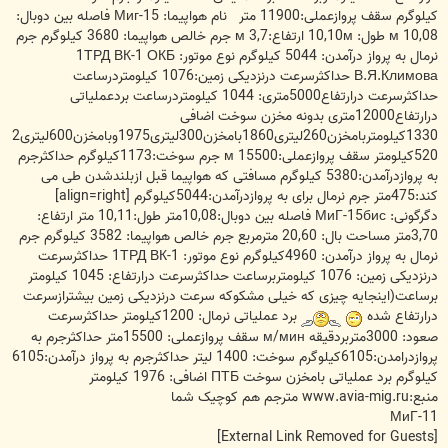
کیلوگرم سقف پروازعملی:11900 متر نام هواپیما: Миг-15 فاصله بین دوبال:
10,08 м طول: 10,10м ارتفاع:3,7 м جرم خالص هواپیما: 3680 کیلوگرم جرم
نرمال به پرواز درآمدن: 5044 کیلوگرم نوع موتور: 1ТРД ВК-1 ОКБ
В.Я.Климова حداکثرسرعت درنزدیکی زمین:1076 کیلومتردرساعت
حداکثرسرعت درارتفاع5000متری: 1044 کیلومتردرساعت بردعملیاتی
درارتفاع12000متری بدونه مخزن سوخت اضافی
1330کیلومتربامخزن260لیتری1860بامخزن300لیتری1975وبامخزن600لیتری2
520کیلومتر سقف پروازعملی:15500 м جرم سوخت:1173کیلوگرم حداکثرجرم
به پروازدرآمدن:5380 کیلوگرم مسافتی که هواپیما قبل ازبلندشدن طی می
کند:475متر جرم نرمال برای به پروازدرآمدن:5044کیلوگرم [align=right]
دگرگونی: МиГ-15бис فاصله بین دوبال:10,08متر طول:10,11 متر ارتفاع:
3,70متر مساحت بال: 20,60 مترمربع جرم خالص هواپیما: 3582 کیلوگرم جرم
نرمال به پرواز درآمدن: 4960کیلوگرم نوع موتور: 1ТРД ВК-1 حداکثرسرعت
درنزدیکی زمین: 1076 کیلومتربرساعت حداکثرسرعت درارتفاع: 1045 کیلومتر
برساعت(اینجایه چیزی که خیلی مشکوکه سرعت درنزدیکی زمین بیشترازسرعت
درارتفاع شده
برد عملیاتی نرمال: 1200کیلومتر حداکثرسرعت
صعود: 3000متربردقیقه м/мин سقف پروازعملی: 15500متر حداکثرجرم به
پروازدرامدن:6105کیلوگرم سوخت: 1400 لیتر حداکثرجرم به پرواز درآمدن:6105
کیلوگرم برد عملیاتی بامخزن سوخت ПТБ اضافی: 1976 کیلومتر
منبع:www.avia-mig.ru مترجم هم کوچیک شما
МиГ-11
[External Link Removed for Guests]