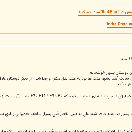
 شركت ميكنند
اير دوستان بسيار خوشحالم.
ين سايت آشنا بشوم مدت ها بود به علت نقل مکان و جدا شدن از ديگر دوستان علاق
ظر ميکنم.
نگرش جديد آمريکا به هواپيماهاي جنگي 
نست بسيار قدرتمند ظاهر شود ولي به دليل نقص فني بسيار ساعات تعميراتي زيادي 
فته که اگر اشتباه نکنم در منطقه خاور ميانه بوده فرماندهان را چندان راضي نکرده