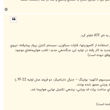
ب
ا
ل
ا
ستفاده از كامپوزيت‏ها، فلزات سبك‏وزن، سيستم كنترل پرواز پيشرفته، نيروي
اي جديد به كار رفته در توليد اين جنگنده‏ي جديد، اغلب هواپيماهاي موجود
به سال 1985، نيروي هوايي، نيازهاي فني خود را جهت ساخت اولين هواپيماي نمونه به تيم سازنده ابلاغ كرد. بدين ترتيب كنسرسيوم لاكهيد- بوئينگ – جنرال داینامیکز، دو فروند مدل اوليه YF-22 را
اي ساخت پرات اند ويتني، برنده‏ي تكميل نهايي هواپيما شد.