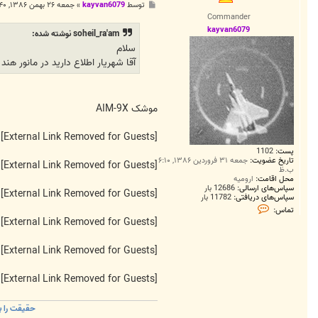
پ
توسط
kayvan6079
»
جمعه ۲۶ بهمن ۱۳۸۶, ۱۰:۴۰ ق.ظ
س
Commander
ت
kayvan6079
soheil_ra'am نوشته شده:
سلام
آقا شهريار اطلاع داريد در مانور هند اف-15 ها از موشک aim-9x استفاده کردند يا 
موشک AIM-9X
[External Link Removed for Guests]
پست:
1102
تاریخ عضویت:
جمعه ۳۱ فروردین ۱۳۸۶, ۶:۱۰
[External Link Removed for Guests]
ب.ظ
محل اقامت:
ارومیه
سپاس‌های ارسالی:
12686 بار
[External Link Removed for Guests]
سپاس‌های دریافتی:
11782 بار
ت
تماس:
م
[External Link Removed for Guests]
ا
س
k
[External Link Removed for Guests]
a
y
v
[External Link Removed for Guests]
a
n
6
0
حقيقت را ب
7