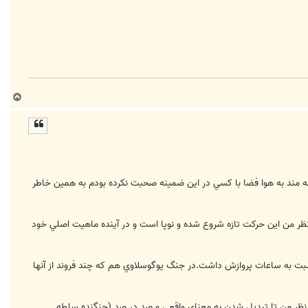
ب
ا
ل
ا
ه مند به هوا فضا با کسي در اين ضمينه صحبت نکرده بودم به همين خاطر
تکنولوژي فوق پيشرفته اي را حاصل کرده که F22 F117 F35 B2 حاصل آن است.از نظر من اين حرکت تازه شروع شده و نوپا است و در آينده ماهيت اصلي خود
نسبت به ساعات پروازش داشت.در جنگ يوگوسلاوي هم که چند فروند از آنها
 از نظر من تا تبديل شدن به معناي واقعي و صد در صد (جنگنده سلطه