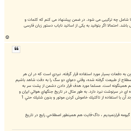
ه دقیقا شامل چه ترکیبی می شود. در ضمن پیشنهاد می کنم که کلمات و
اشد. احتمالا اگر بتوانید به یکی از اساتید نایاب دستور زبان فارسی
ب
ا
ل
ا
نگ جهاني اول تا كنون به دفعات بسيار مورد استفاده قرار گرفته. نبردي است كه در ان هر
اصطلاح از طبيعت گرفته شده، وقتي دعواي دو سگ را به دقت شاهد باشيم
هم همينگونه است. مسلما مورد هدف قرار دادن دشمن از پشت سر به
اي در سرنوشت نبرد دارد. به طور مثال در تاريخ جنگهاي هوائي ايران و
عراق داريم كه (جناب شريفي راد) در يك روز 3 جنگنده دشمن را در خاك عراق در داگفايت مورد اصابت قرار ميدهد كه يك فروند آن با استفاده از تاكتيك خاموش كردن موتور و بدون شليك حتي 1
 گيومه قرارنميديم ، داگ-فايت هم همينطور اصطلاحي رايج در تاريخ