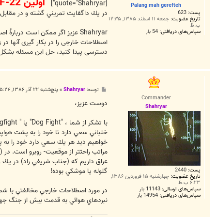
اولين F-22 آمريكا مورد هدف قرار گرفت؟
ت
[quote="Shahryar"]
Palang mah gerefteh
در يك داگفايت تمريني گشته و در مقابل 
پست:
623
تاریخ عضویت:
جمعه ۱۱ اسفند ۱۳۸۵, ۱۲:۳۵
ب.ظ
سپاس‌های دریافتی:
54 بار
Shahryar عزیز اگر ممکن است در
اصطلاحات خارجی را در بکار گیری آنها در 
دسترسی پیدا کنید، حل این مسئله بشکل 
پ
توسط
Shahryar
»
پنج‌شنبه ۲۲ آذر ۱۳۸۶, ۵:۲۴ ب.ظ
س
Commander
ت
دوست عزيز،
Shahryar
خلباني سعي دارد تا خود را به پشت هواپ
خواهيم ديد هر يك سعي دارد خود را به 
مراتب راحتتر از موقعيت- روبرو است. در 
گلوله يا موشكي بوده!
پست:
2440
تاریخ عضویت:
چهارشنبه ۱۵ فروردین ۱۳۸۶,
۶:۲۳ ب.ظ
سپاس‌های ارسالی:
11143 بار
در مورد اصطلاحات خارجي مخالفتي با شما 
سپاس‌های دریافتی:
14954 بار
نبردهاي هوائي به قدمت بيش از جنگ جهاني