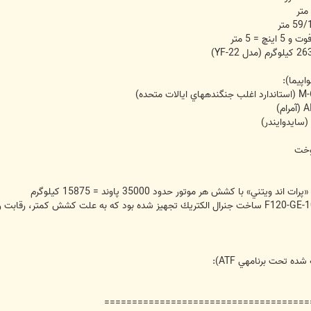
 تحت برنامه‏ي ATF):
=====================================