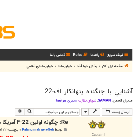
لینک سریع
راهنما
Rules
تماس با ما
صفحه اول تالار
بخش هوا فضا
هواپيماها
هواپيماهاي نظامي
آشنايي با جنگنده پنهانکار اف-22
مدیران انجمن:
SAMAN
,
شوراي نظارت
,
مديران هوافضا
جستجو
جستجوی پی
ارسال پست
Re: چگونه اولين F-22 آمريكا مورد هدف قرار گرفت؟
پ
توسط
Palang mah gerefteh
»
پنج‌شنبه ۲۲ آذر ۱۳۸۶, ۳:۴۲ ب.ظ
س
Captain I