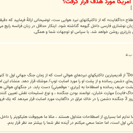
]
بارۀ اصطلاح «داگفایت» که از تاکتیکتهای نبرد هوایی ست، توضیحاتی ارائۀ فرمایید ک
زبان نوشتاری فارسی داخل گیومه گذاشته شود. اینکار حداقل در زبان فرانسه رایج می ب
بارزتری روشن خواهد شد. با سپاس او توجهات شما و همگی.
با تشكر از شما ، "Dog Fight" يا " Dogfight" از قديميترين تاكتيكهاي نبردهاي هوائي است كه از زمان ج
يماي دشمن رسانده و از پشت او را مورد اصابت توپ/ موشك قرار دهد. منشاء اين 
پشت حريف رسانده و اصطلاحا به (برتري - موقعيتي) دست يابد. در جنگهاي هوائي 
(داگ-فايت) مهارت خلبان، توانمند بودن جنگنده ، و نوع تسليحات نقش تعيين كننده 
ندارم اما بسياري از اصطلاحات متداول هستند ، مثلا ما هيچوقت هليكوپتر را داخل
 اول است، اما حتما سعي ميكنم در آينده نظر شما را بيشتر مد نظر قرار بدم.