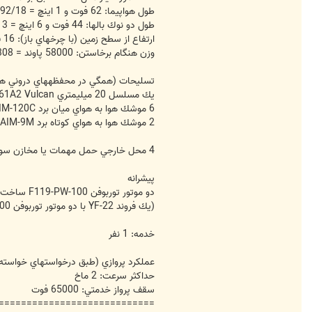
طول هواپيما: 62 فوت و 1 اينچ = 92/18 متر
طول دو نوك بالها: 44 فوت و 6 اينچ = 59/13 متر
ارتفاع از سطح زمين (با چرخهاي باز): 16 فوت و 5 اينچ = 5 متر
وزن هنگام برخاستن: 58000 پاوند = 26308 كيلوگرم (مدل YF-22)
تسليحات (همگي در محفظه‏‎هاي دروني هواپيما):
يك مسلسل 20 ميلي‏متري M-61A2 Vulcan (استاندارد اغلب جنگنده‏هاي ايالات متحده)
6 موشك هوا به هواي ميان برد AIM-120C (آمرام)
2 موشك هوا به هواي كوتاه برد AIM-9M (سايدوايندر)
4 محل خارجي حمل مهمات يا مخازن سوخت
پیشرانه
دو موتور توربوفن F119-PW-100 ساخت «پرات اند ويتني» با كشش هر موتور حدود 35000 پاوند = 15875 كيلوگرم
(يك فروند YF-22 با دو موتور توربوفن F120-GE-100 ساخت جنرال الكتريك تجهيز شده بود كه به علت كشش كمتر، رقابت را به موتور ساخت پرات اند ويتني واگذار كرد)
خدمه: 1 نفر
عملكرد پروازي (طبق درخواستهاي خواسته شده
حداكثر سرعت: 2 ماخ
سقف پرواز خدمتي: 65000 فوت
============================