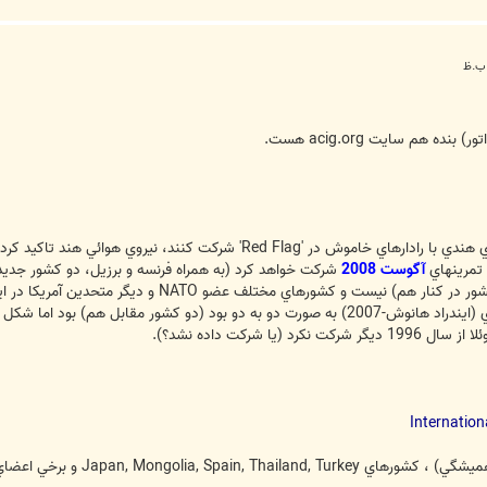
ه هم سايت acig.org هست.
تمرينهاي
آگوست 2008
شركت خواهد كرد (به همراه فرنسه و برزيل، دو كشور جديد )
ا شركت داده نشد؟).
Internation
Japan, Mongol و برخي اعضاي ناتو شركت داشتند.