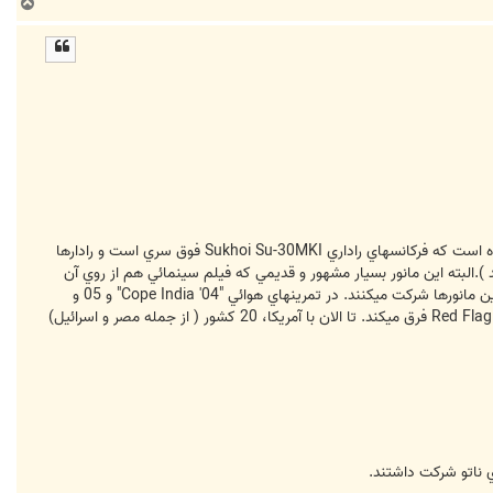
ب
ا
ل
ا
در آخرين مانور قرار بود سوخو 30MKI هاي هندي با رادارهاي خاموش در 'Red Flag' شركت كنند، نيروي هوائي هند تاكيد كرده است كه فركانسهاي راداري Sukhoi Su-30MKI فوق سري است و رادارها
.البته اين مانور بسيار مشهور و قديمي كه فيلم سينمائي هم از روي آن
ساخته شده به صورت دو به دو (فقط 2 كشور در كنار هم) نيست و كشورهاي مختلف عضو NATO و ديگر متحدين آمريكا در اين مانورها شركت ميكنند. در تمرينهاي هوائي "Cope India '04" و 05 و
پس از آن تمرينهاي هوائي انگليسي- هندي (ايندراد هانوش-2007) به صورت دو به دو بود (دو كشور مقابل هم) بود اما شكل Red Flag فرق ميكند. تا الان با آمريكا، 20 كشور ( از جمله مصر و اسرائيل)