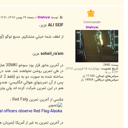
9
پ
توسط
Shahryar
»
جمعه ۲۶ بهمن ۱۳۸۶, ۱۲:۲۰ ب.ظ
س
Commander
ت
ALI SEIF
عزيز،
Shahryar
از لطف شما خيلي متشكرم. منبع لوگو (آواتور) بند
soheil_ra'am
عزيز،
پست:
2440
تاریخ عضویت:
چهارشنبه ۱۵ فروردین ۱۳۸۶,
در طي تمرين روشن نخواهند شد. هند در 
۶:۲۳ ب.ظ
سپاس‌های ارسالی:
11143 بار
سپاس‌های دریافتی:
14954 بار
هم در اين تمرين شركت كرده اند ولي ونزوئلا از سال 1996 ديگر شركت نكرد (ي
عكسي از آخرين تمرين Red Falg :
al officers observe Red Flag-Alaska
در آخرين تمرين به غير از آمريكا (ميزبان هميشگي) ، كشورهاي ia, Spain, Thailand, Turkey