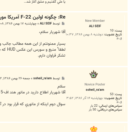
يا علي گفتيم و عشق آغاز شد..
Re: چگونه اولين F-22 آمريكا مورد هدف قرار گرفت؟
New Member
پ
توسط
ALI SEIF
»
چهارشنبه ۱۷ بهمن ۱۳۸۶, ۷:۰۸ ب.ظ
ALI SEIF
س
پست:
10
ت
آقا شهریار سلام،
تاریخ عضویت:
دوشنبه ۸ بهمن ۱۳۸۶, ۱۰:۳۷
ق.ظ
بسیار ممنونتم از این همه مطالب جالب و 
لطفا" منبع و سورس این عکس HUD که برای لوگوی خودت انتخاب کردی رو به من بگو و هرچی که میدونی در این زمینه از هوانوردی مفید و مهمه.
تشکر فراوان دارم.
پ
توسط
soheil_ra'am
»
جمعه ۲۶ بهمن ۱۳۸۶, ۱:۳۲ ق.ظ
س
Novice Poster
ت
سلام
soheil_ra'am
آقا شهريار اطلاع داريد در مانور هند اف-15 ها از موشک aim-9x استفاده کردند يا aim-9m ؟
پست:
53
تاریخ عضویت:
چهارشنبه ۱۴ آذر ۱۳۸۶, ۳:۵۲
ق.ظ
سوال دوم اينکه از مانوري که قرار بود در آمريکا با شرکت 6 فروند سوخو-30 
سپاس‌های ارسالی:
22 بار
سپاس‌های دریافتی:
50 بار