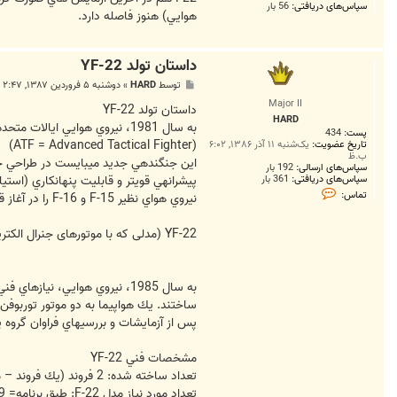
سپاس‌های دریافتی:
56 بار
هوايي) هنوز فاصله دارد.
داستان تولد YF-22
پ
توسط
HARD
»
دوشنبه ۵ فروردین ۱۳۸۷, ۲:۴۷ ب.ظ
س
Major II
ت
داستان تولد YF-22
HARD
به سال 1981، نيروي هوايي ايالات متحده نياز خود به جنگنده‏اي پيشرفته را جهت انجام ماموريت برتري هوايي تحت برنامه‏اي به نام ATF اعلام كرد.
پست:
434
(ATF = Advanced Tactical Fighter)
تاریخ عضویت:
یک‌شنبه ۱۱ آذر ۱۳۸۶, ۶:۰۲
ب.ظ
اين جنگنده‏ي جديد مي‏بايست در طراحي خود
سپاس‌های ارسالی:
192 بار
پيشرانه‏ي قوي‏تر و قابليت پنهان‏كاري (اس
سپاس‌های دریافتی:
361 بار
ت
تماس:
نيروي هواي نظير F-15 و F-16 را در آغاز قرن 21 ام، از رده خارج مي‏كرد. (که به علت مشکلات ساختاری و فنی فراوان تاکنون موفق نبوده است)
م
ا
س
YF-22 (مدلی که با موتورهای جنرال الکتریک ساخته شد و اکنون در موزه است)
H
A
R
D
ساختند. يك هواپيما به دو موتور توربوفن YF-120 ساخت جنرال‏الكتريك و ديگري به دو موتور توربوفن YF-119 ساخت پرات اند ويتني مجهز شده بودن
پس از آزمايشات و بررسي‏هاي فراوان گروه 
مشخصات فني YF-22
تعداد ساخته شده: 2 فروند (يك فروند – مدلی که به موتور جنرال الکتریک تجهیز شده بود– به موزه‏ي نيروي هوايي فرستاده شده است)
تعداد مورد نياز مدل F-22: طبق برنامه= 339 فروند