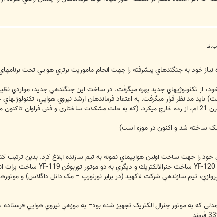
، از تكنولوژي‏هاي جديد بهره مي‏گرفت. در ساخت اين جنگنده‏ي جديد، مواردي نظير ا
تيلت) بايد مد نظر قرار مي‏گرفت. به اعتقاد فرماندهان ارشد نيروي هوايي، تكنولوژي‏ه
د.
پروازي، تيم سازنده‏ي شركت لاكهيد (در برابر نورثورپ – مک دانل داگلاس) و موتوره