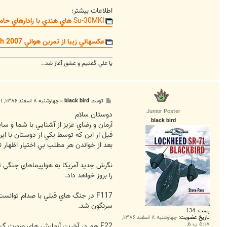
اطلاعات بيشتر:
Su-30MKI
هاي هندي با رادارهاي خاموش در 'Red Flag'
عکسهائي زيبا از تمرين هوائي Indra Dhanush 2007
يا علي گفتيم و عشق آغاز شد..
پ
توسط
black bird
»
چهارشنبه ۸ اسفند ۱۳۸۶, ۹:۱۱ ب.ظ
س
Junior Poster
ت
دوستان سلام
black bird
آرمان و رضاي عزيز از آشنايي با شما و س
قبل از اين که توسط يکي از دوستان با ا
بعد از خواندن هر مطلب بي اختيار اظهار ن
را بروز خواهد داد.
F117 در جنگ هاي قبلي با صدام توا
سرنگون شد.
پست:
134
تاریخ عضویت:
چهارشنبه ۸ اسفند ۱۳۸۶,
۵:۱۸ ب.ظ
F22 هم در آخرين آزمايش هاي صورت گر