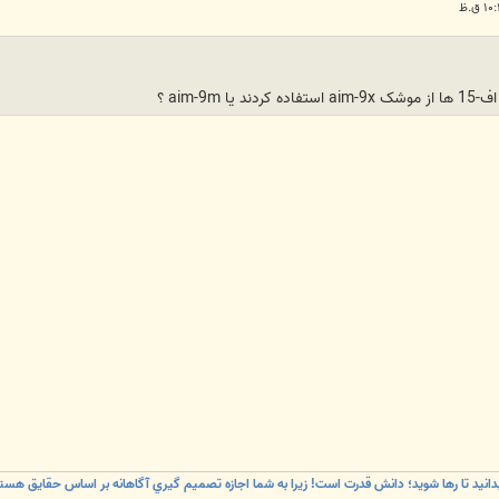
aim-9m ؟
دانيد تا رها شويد؛ دانش قدرت است! زيرا به شما اجازه تصميم گيري آگاهانه بر اساس حقايق هستي 