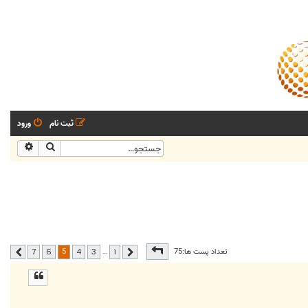
ثبت نام
ورود
جستجو
جستجو
صفحه
5
از
7
5
تعداد پست ها:75
…
7
6
4
3
1
قبلی
بعدی