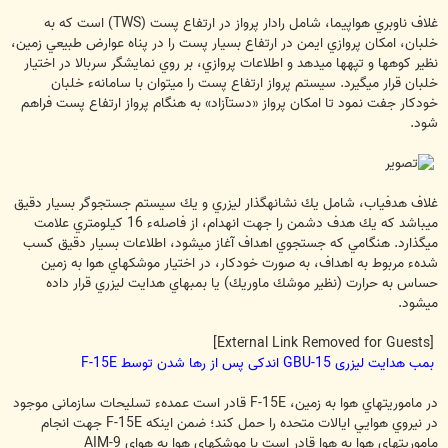
غلاف ناوبري هواپيما، شامل رادار پرواز در ارتفاع پست (TWS) است كه به
خلبان، امكان پروازي ايمن در ارتفاع بسيار پست را در پناه عوارض طبيعي زمين،
نظير كوهها و تپه‏ها مي‏دهد و اطلاعات پروازي، بر روي نمايشگر سربالا در اختيار
خلبان قرار مي‏گيرد. سيستم پرواز ارتفاع پست را مي‏توان با سامانهء خلبان
خودكار جفت نمود تا امكان پرواز «دست‏آزاد» به هنگام پرواز ارتفاع پست فراهم
شود.
غلاف هدفياب، شامل يك نشانه‏گذار ليزري و يك سيستم جستجوگر بسيار دقيق
مي‏باشد كه يك هدف دشمن را جهت انهدام، از فاصلهء 16 كيلومتري علامت
مي‏گذارد. هنگامي كه جستجوي اهداف آغاز مي‎شود، اطلاعات بسيار دقيق كسب
شدهء مربوط به اهداف، به صورت خودكار، در اختيار موشكهاي هوا به زمين
حساس به حرارت (نظير موشك ماوريك) يا بمب‏هاي هدايت ليزري قرار داده
مي‎شود.
[External Link Removed for Guests]
بمب هدایت لیزری GBU-15 اندکی پس از رها شدن توسط F-15E
در ماموريتهاي هوا به زمين، F-15E قادر است عمدهء تسليحات سازمانی موجود
در نيروي هوايي ايالات متحده را حمل كند؛ ضمن اينكه F-15E جهت انجام
ماموريتهاي هوا به هوا قادر است با موشكهاي هوا به هواي AIM-9