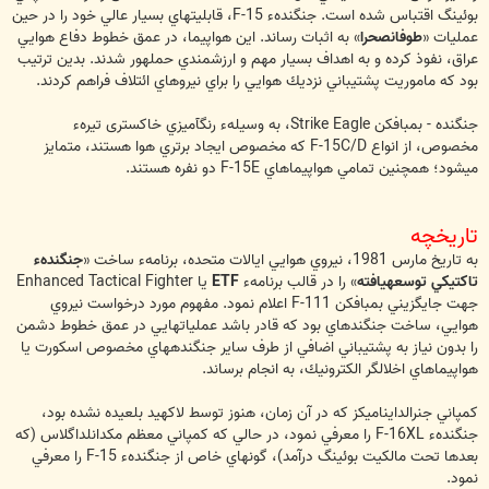
بوئينگ اقتباس شده است. جنگندهء F-15، قابليتهاي بسيار عالي خود را در حين
عمليات «
طوفان‏صحرا
» به اثبات رساند. اين هواپيما، در عمق خطوط دفاع هوايي
عراق،‌ نفوذ كرده و به اهداف بسيار مهم و ارزشمندي حمله‏ور شدند. بدين ترتيب
بود كه ماموريت پشتيباني نزديك هوايي را براي نيروهاي ائتلاف فراهم كردند.
جنگنده - بمب‏افکن Strike Eagle، به وسيلهء رنگ‏آميزي خاکستری تیرهء
مخصوص، از انواع F-15C/D كه مخصوص ايجاد برتري هوا هستند، متمايز
مي‎شود؛ همچنين تمامي هواپيماهاي F-15E دو نفره هستند.
تاريخچه
به تاريخ مارس 1981، نيروي هوايي ايالات متحده، برنامهء ساخت «
جنگندهء
تاكتيكي توسعه‏يافته
» را در قالب برنامهء
ETF
يا Enhanced Tactical Fighter
جهت جايگزيني بمب‏افكن F-111 اعلام نمود. مفهوم مورد درخواست نيروي
هوايي، ساخت جنگنده‏اي بود كه قادر باشد عملياتهايي در عمق خطوط دشمن
را بدون نياز به پشتيباني اضافي از طرف ساير جنگنده‏هاي مخصوص اسكورت يا
هواپيماهاي اخلال‏گر الكترونيك، به انجام برساند.
كمپاني جنرال‏دايناميكز كه در آن زمان، هنوز توسط لاكهيد بلعيده نشده بود،
جنگندهء F-16XL را معرفي نمود، در حالي كه كمپاني معظم مك‏دانل‏داگلاس (كه
بعدها تحت مالکیت بوئينگ درآمد)، گونه‏اي خاص از جنگندهء F-15 را معرفي
نمود.