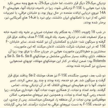
نزديكي ميگ29 ديگر قرار داشت، اما خلبان ميگ29، به هيچ وجه سعي نكرد
وارد نبرد هوايي با F-15E نزديكش شود، زيرا در ناحيهء نزديك آنها، هواپيماي F-
14A نيروي دريايي ايالات متحده در حال پرواز بود، و خلبانان عراقي، با تجربيات
تلخي كه از نبرد با تامكتهاي ايران داشتند، برای نبرد با اف14 هاي آمريكايي نيز،
برحذر شده بودند.
در شب 18 ژانويهء 1991، به هنگام يك عمليات ضربتي بر عليه يك تلمبه خانه
و مرکز تصفیهء نفت در نزديكي بصره، يك فروند F-15E هدف پدافند عراق قرار
گرفته و سرنگون شد؛ خلبان و كمك‏خلبان آن نيز كشته شدند. ساير خلبانان F-
15E كه در اين عمليات شركت داشتند، اذعان مي‏كنند كه اين ماموريت،
سخت‏ترين و خطرناك‏ترين ماموريت هوايي در جريان جنگ با عراق بود؛ زيرا آن
منطقه، داراي پدافند بسيار سنگيني مشتمل بر موشكهاي Sa-3، Sa-6، Sa-8 و
Rolands بود؛ ضمن اينكه در كنار اين موشكهاي مهلك، توپهاي ضدهوايي
بسياري نيز گسترده شده بودند.
دو شب بعد، دومين جنگندهء F-15E نيز هدف موشك Sa-2 پدافند عراق قرار
گرفت و سرنگون شد. هر دو خدمه، زنده بودند و چند روز سعي كردند، اسير
نشوند. آنها با دو هواپيماي نيروهاي ائتلاف كه در آن نزديكي بودند، تماس
گرفتند. واحد امداد و نجات، از همكاري جهت نجات آنها، خودداري مي‏كردند، زيرا
خدمهء رزمي گروه امداد و نجات، و همچنين تيم نيروهاي مخصوص، امكان
موفقيت‏آميز بودن نجات در آن منطقه را، غيرممكن مي‏دانستند. پس از چندي، اين
دو خدمهء F-15E به دست نيروهاي عراقي به اسارت درآمدند. اما برخي گزارشات