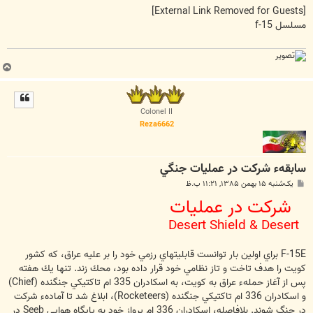
ت
[External Link Removed for Guests]
مسلسل f-15
ب
ا
ل
ا
Colonel II
Reza6662
سابقهء شركت در عمليات جنگي
پ
یک‌شنبه ۱۵ بهمن ۱۳۸۵, ۱۱:۲۱ ب.ظ
س
شركت در عمليات
ت
Desert Shield & Desert
F-15E براي اولين بار توانست قابليتهاي رزمي خود را بر عليه عراق، كه كشور
كويت را هدف تاخت و تاز نظامي خود قرار داده بود، محك زند. تنها يك هفته
پس از آغاز حملهء عراق به كويت، به اسكادران 335 ام تاكتيكي جنگنده (Chief)
و اسكادران 336 ام تاكتيكي جنگنده (Rocketeers)، ابلاغ شد تا آمادهء شركت
در جنگ شوند. بلافاصله، اسكادران 336 ام پرواز خود به پايگاه هوايي Seeb در