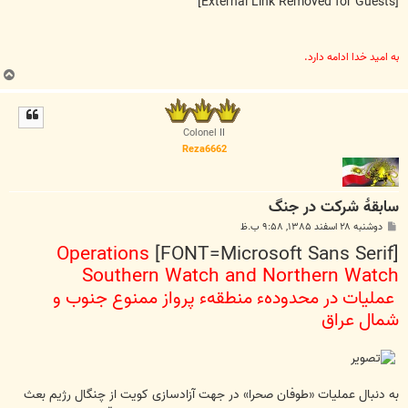
[External Link Removed for Guests]
به اميد خدا ادامه دارد.
ب
ا
ل
ا
Colonel II
Reza6662
سابقۀ شرکت در جنگ
پ
دوشنبه ۲۸ اسفند ۱۳۸۵, ۹:۵۸ ب.ظ
س
Operations
[FONT=Microsoft Sans Serif]
ت
Southern Watch and Northern Watch
عملیات در محدودهء منطقهء پرواز ممنوع جنوب و
شمال عراق
به دنبال عملیات «طوفان صحرا» در جهت آزادسازی کویت از چنگال رژیم بعث