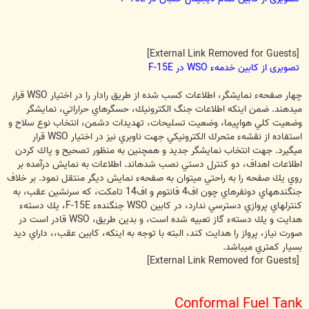
[External Link Removed for Guests]
تصویری از کابین خدمهء WSO در F-15E
چهار صفحهء‌ نمايشگر، اطلاعات كسب شده از طريق رادار را در اختيار WSO قرار
مي‎دهند. ضمن اينكه اطلاعات جنگ الكترونيك، حسگرهاي حراراتي، نمايشگر
وضعيت كلي هواپيما، وضعيت تسليحات، تهديدات دشمن، انتخاب نوع سلاح و
استفاده از نقشهء متحرك الكترونيكي جهت ناوبري نيز در اختيار WSO قرار
مي‏گيرد. جهت انتخاب نمايشگر جديد و همچنين به منظور تصحيح و پاك كردن
اطلاعات اهداف، دو كنترل دستي نصب شده‏اند. اطلاعات به نمايش درآمده بر
روي يك صفحه را به راحتي مي‏توان به صفحهء نمايش ديگر منتقل نمود. بر خلاف
جنگنده‏هاي دونفره‏اي چون اف4 فانتوم و اف14 تامكت، كه سرنشين عقب، به
كنترلهاي پروازي دسترسي ندارد، در كابين WSO جنگندهء F-15E، يك دستهء
هدايت و يك دستهء گاز تعبيه شده است، و بدين طريق، WSO قادر است در
صورت نياز، پرواز را هدايت كند، البته با توجه به اينكه، کابین عقب،، داراي ديد
بسيار كمتري مي‏باشد.
[External Link Removed for Guests]
Conformal Fuel Tank