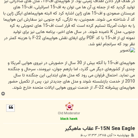
در هدف قرار دادن اهداف زمینی بود. از هواپیمای اف-15، مدل های صادراتی نیز
تولید گردید که از جمله ی آن ها می توان به اف-15 اسرائیلی، اف-15 های
عربستان صعودی و اف-15 های ژاپن اشاره کرد که البته هواپیماهای ایگل ژاپن با
کد J شناخته می شوند. همچنین، به تازگی، کره جنوبی نیز سفارش این هواپیما
را به دولت آمریکا تسلیم کرده است که قرار است اف-15 های تحویلی به کره
جنوبی، مدل K نامیده شوند. در سال های اخیر، برنامه هایی نیز برای تولید
نمونه ای از اف-15 با کد PDF برای ایفای نقش هواپیمای F-22 با هزینه کمتر در
نظر بود که سرانجام لغو شد.
هواپیمای اف-15 با آنکه بیش از 30 سال از حضورش در نیروی هوایی آمریکا و
چندی از کشورهای دیگر می گذرد، اما بازهم جوان، نیرومند، سرحال و جنگنده
می نماید. احتمال فراوان می رود که مدل های ابتدایی این جنگنده تا سال
2010 از خدمت بازنشسته شوند و مدل های جدیدتر نیز، پس از تکمیل حضور
هواپیمای پیشرفته F-22، از خدمت نیروی هوایی ایالات متحده خارج شوند.
ب
ا
ل
ا
Old Moderator
black hawk
F-15N Sea Eagle عقاب ماهیگیر
پ
چهارشنبه ۱۰ آبان ۱۳۸۵, ۱۲:۳۳ ب.ظ