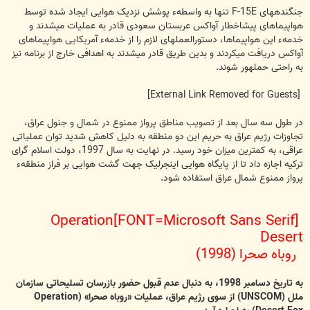
جنگنده‏های F-15E تنها به واسطهء پوشش نزدیک هوایی ایجاد شده توسط
هواپیماهای پیش‏اخطار آواکس عربستان سعودی قادر به عملیات می‏شدند و
خدمهء این هواپیماها، دستورالعمل‏های لازم را از خدمهء آمریکایی هواپیماهای
آواکس دریافت می‏کردند و بدین طریق قادر می‏شدند به اهدافی خارج از برنامه نیز
به راحتی حمله‏ور شوند.
[External Link Removed for Guests]
در طول سه سال بعد از تصویب مناطق پرواز ممنوع در شمال و جنول عراق،
تجاوزات رژیم عراق به حریم این دو منطقه به دلیل کاهش شدید توان عملیاتی
عراقی، به کمترین میزان خود رسید. در نهایت به سال 1997، دولت اسلام گرای
ترکیه اجازه داد تا از پایگاه هوایی اینجرلیک جهت گشت هوایی بر فراز منطقهء
پرواز ممنوع شمال عراق استفاده شود.
[FONT=Microsoft Sans Serif]Operation
Desert
روباه صحرا (1998)
به تاریخ دسامبر 1998، به دنبال عدم قبول حضور بازرسان تسلیحاتی سازمان
ملل (UNSCOM) از سوی رژیم عراق، عملیات «روباه صحرا» (Operation