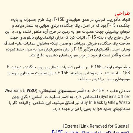
طراحي
انجام ماموريت ضربتي در عمق هواپيماي F-15E، يك طرح جسورانه بر پايهء
جنگندهء F-15 بود كه در اصل، يك جنگندهء برتري هوايي به شمار مي‏‎آمد و
ذره‏اي پيش‏بيني جهت عمليات هوا به زمين در طرح آن، منظور نشده بود. با اين
حال، طرح پايهء بدنه F-15، اثبات كرد كه داراي توانمندي‎‏هاي بالقوه‏اي جهت
ساخت يك جنگندهء ضربتي مي‏باشد؛ و ضمن اينكه مشغول عمليات عليه اهداف
زميني است، قابليتهاي مرگ‎آور F-15 را براي ماموريتهاي هوا به هوا، حفظ نموده
است و قادر است از خود در برابر هواپيماهاي دشمن، دفاع كند.
پيش‏نمونهء اوليهء F-15E، بر اساس تغييرات اعمالي بر روي جنگندهء دونفره F-
15B ساخته شد. با وجود اين پيشينه، F-15E داراي تغييرات ساختاري مهم و
موتورهاي بسيار پرقدرت‏تر مي‏باشد.
صندلي عقب در F-15E، به «
افسر سيستم‎هاي تسليحاتي
» (
WSO
يا Weapons
Systems Officer) اختصاص دارد. به افسر تسليحات، اسامي ديگري چون
Wizzo و GIB یا Guy In Back نيز اطلاق مي‎شود. اين شخص، وظيفهء كار با
سامانه‏هاي جديد هوا به زمين را نيز بر عهده دارد.
[External Link Removed for Guests]
تصویری از کابین تمام دیجیتال خلبان در F-15E