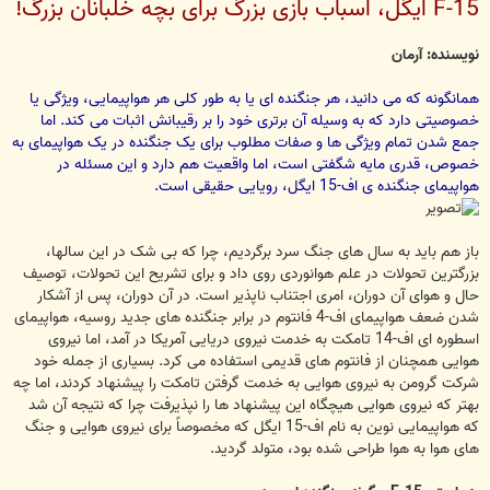
F-15 ایگل، اسباب بازی بزرگ برای بچه خلبانان بزرگ!
ت
نویسنده: آرمان
همانگونه که می دانید، هر جنگنده ای یا به طور کلی هر هواپیمایی، ویژگی یا
خصوصیتی دارد که به وسیله آن برتری خود را بر رقیبانش اثبات می کند. اما
جمع شدن تمام ویژگی ها و صفات مطلوب برای یک جنگنده در یک هواپیمای به
خصوص، قدری مایه شگفتی است، اما واقعیت هم دارد و این مسئله در
هواپیمای جنگنده ی اف-15 ایگل، رویایی حقیقی است.
باز هم باید به سال های جنگ سرد برگردیم، چرا که بی شک در این سالها،
بزرگترین تحولات در علم هوانوردی روی داد و برای تشریح این تحولات، توصیف
حال و هوای آن دوران، امری اجتناب ناپذیر است. در آن دوران، پس از آشکار
شدن ضعف هواپیمای اف-4 فانتوم در برابر جنگنده های جدید روسیه، هواپیمای
اسطوره ای اف-14 تامکت به خدمت نیروی دریایی آمریکا در آمد، اما نیروی
هوایی همچنان از فانتوم های قدیمی استفاده می کرد. بسیاری از جمله خود
شرکت گرومن به نیروی هوایی به خدمت گرفتن تامکت را پیشنهاد کردند، اما چه
بهتر که نیروی هوایی هیچگاه این پیشنهاد ها را نپذیرفت چرا که نتیجه آن شد
که هواپیمایی نوین به نام اف-15 ایگل که مخصوصاً برای نیروی هوایی و جنگ
های هوا به هوا طراحی شده بود، متولد گردید.