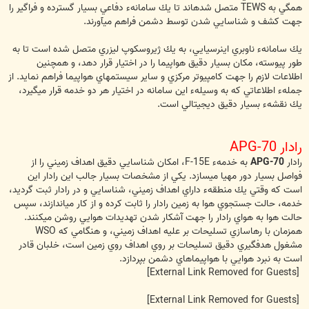
همگي به TEWS متصل شده‏اند تا يك سامانهء دفاعي بسيار گسترده و فراگير را
جهت كشف و شناسايي شدن توسط دشمن فراهم مي‏آورند.
يك سامانهء ناوبري اينرسيايي، به يك ژيروسكوپ ليزري متصل شده است تا به
طور پيوسته، مكان بسیار دقيق هواپيما را در اختيار قرار دهد، و همچنين
اطلاعات لازم را جهت كامپيوتر مركزي و ساير سيستم‏هاي هواپيما فراهم نمايد. از
جملهء اطلاعاتي كه به وسيلهء اين سامانه در اختيار هر دو خدمه قرار مي‏گيرد،
يك نقشهء بسيار دقيق ديجيتالي است.
رادار APG-70
رادار
APG-70
به خدمهء F-15E، امكان شناسايي دقيق اهداف زميني را از
فواصل بسيار دور مهيا مي‏سازد. يكي از مشخصات بسيار جالب اين رادار اين
است كه وقتي يك منطقهء داراي اهداف زميني، شناسايي و در رادار ثبت گرديد،
خدمه، حالت جستجوي هوا به زمين رادار را ثابت كرده و از كار مي‏اندازند، سپس
حالت هوا به هواي رادار را جهت آشكار شدن تهديدات هوايي روشن مي‏كنند.
هم‏زمان با رهاسازي تسليحات بر عليه اهداف زميني، و هنگامي كه WSO
مشغول هدفگيري دقيق تسليحات بر روي اهداف روي زمين است، خلبان قادر
است به نبرد هوايي با هواپيماهاي دشمن بپردازد.
[External Link Removed for Guests]
[External Link Removed for Guests]