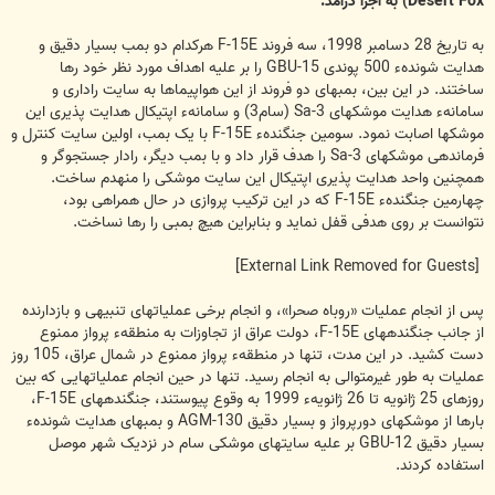
Desert Fox) به اجرا درآمد.
به تاریخ 28 دسامبر 1998، سه فروند F-15E هرکدام دو بمب بسیار دقیق و
هدایت شوندهء 500 پوندی GBU-15 را بر علیه اهداف مورد نظر خود رها
ساختند. در این بین، بمبهای دو فروند از این هواپیماها به سایت راداری و
سامانهء هدایت موشکهای Sa-3 (سام3) و سامانهء اپتیکال هدایت پذیری این
موشکها اصابت نمود. سومین جنگندهء F-15E با یک بمب، اولین سایت کنترل و
فرماندهی موشکهای Sa-3 را هدف قرار داد و با بمب دیگر، رادار جستجوگر و
همچنین واحد هدایت پذیری اپتیکال این سایت موشکی را منهدم ساخت.
چهارمین جنگندهء F-15E که در این ترکیب پروازی در حال همراهی بود،
نتوانست بر روی هدفی قفل نماید و بنابراین هیچ بمبی را رها نساخت.
[External Link Removed for Guests]
پس از انجام عملیات «روباه صحرا»، و انجام برخی عملیاتهای تنبیهی و بازدارنده
از جانب جنگنده‏های F-15E، دولت عراق از تجاوزات به منطقهء پرواز ممنوع
دست کشید. در این مدت، تنها در منطقهء پرواز ممنوع در شمال عراق، 105 روز
عملیات به طور غیرمتوالی به انجام رسید. تنها در حین انجام عملیاتهایی که بین
روزهای 25 ژانویه تا 26 ژانویهء 1999 به وقوع پیوستند، جنگنده‏های F-15E،
بارها از موشکهای دورپرواز و بسیار دقیق AGM-130 و بمبهای هدایت شوندهء
بسیار دقیق GBU-12 بر علیه سایتهای موشکی سام در نزدیک شهر موصل
استفاده کردند.