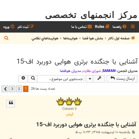
مرکز انجمنهای تخصصی
راهنما
Rules
تماس با ما
ثبت نام
ورود
ج
صفحه اول تالار
بخش هوا فضا
هواپيماها
هواپيماهاي نظامي
س
ت
آشنایی با جنگنده برتری هوایی دوربرد اف-15
ج
و
مدیران انجمن:
SAMAN
,
شوراي نظارت
,
مديران هوافضا
جستجو
جستجوی پیشر
ارسال پست
1
تعداد پست ها:26
3
2
بعدی
Colonel II
آرمان
آشنایی با جنگنده برتری هوایی دوربرد اف-15
پ
یک‌شنبه ۱۰ اردیبهشت ۱۳۸۵, ۱۱:۲۳ ب.ظ
س