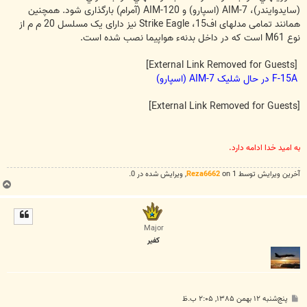
(سايدوايندر)، AIM-7 (اسپارو) و AIM-120 (آمرام) بارگذاری شود. همچنین
همانند تمامی مدلهای اف15، Strike Eagle نیز دارای یک مسلسل 20 م م از
نوع M61 است که در داخل بدنهء هواپیما نصب شده است.
[External Link Removed for Guests]
F-15A در حال شلیک AIM-7 (اسپارو)
[External Link Removed for Guests]
به امید خدا ادامه دارد.
آخرین ويرايش توسط 1 on
Reza6662
, ويرايش شده در 0.
ب
ا
ل
ا
Major
کفير
پ
پنج‌شنبه ۱۲ بهمن ۱۳۸۵, ۲:۰۵ ب.ظ
س