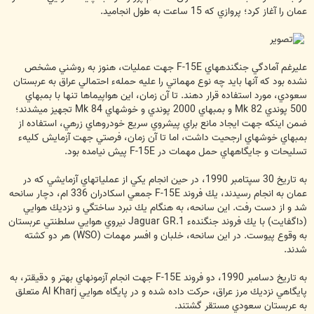
عمان را آغاز كرد؛ پروازي كه 15 ساعت به طول انجاميد.
عليرغم آمادگي جنگنده‏هاي F-15E جهت عمليات، هنوز به روشني مشخص
نشده بود كه آنها بايد چه نوع مهماتي را عليه حملهء احتمالي عراق به عربستان
سعودي، مورد استفاده قرار دهند. تا آن زمان، اين هواپيماها تنها با بمب‏هاي
500 پوندي Mk 82 و بمب‏هاي 2000 پوندي و خوشه‏اي Mk 84 تجهيز مي‏شدند؛
ضمن اينكه جهت ايجاد مانع براي پيشروي سريع خودروهاي زرهي، استفاده از
بمب‏هاي خوشه‏اي ارجحيت داشت، اما تا آن زمان، فرصتي جهت آزمايش كليهء
تسليحات و جايگاههاي حمل مهمات در F-15E پيش نيامده بود.
به تاريخ 30 سپتامبر 1990، در حين انجام يكي از عملياتهاي آزمايشي كه در
عمان به انجام رسيدند، يك فروند F-15E جمعي اسكادران 336 ام، دچار سانحه
شد و از دست رفت. اين سانحه، به هنگام يك نبرد ساختگي و نزديك هوايي
(داگ‏فايت) با يك فروند جنگندهء Jaguar GR.1 نيروي هوايي سلطنتي عربستان
به وقوع پيوست. در اين سانحه، خلبان و افسر مهمات (WSO) هر دو كشته
شدند.
به تاريخ دسامبر 1990، دو فروند F-15E جهت انجام آزمونهاي بهتر و دقيق‏تر، به
پايگاهي نزديك مرز عراق، حركت داده شده و در پايگاه هوايي Al Kharj متعلق
به عربستان سعودي مستقر گشتند.