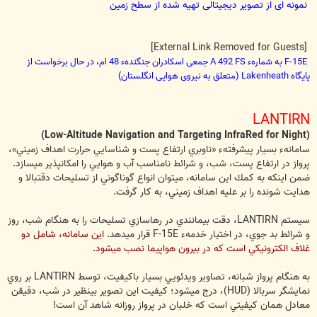
نمونه ای از تصویر دیجیتالی تهیه شده از سطح زمین
[External Link Removed for Guests]
F-15E به شمارهء A 492 FS جمعی اسکادران جنگندهء 48 ام، در حال برخواست از
پایگاه Lakenheath (متعلق به نیروی هوایی انگلستان)
LANTIRN
(Low-Altitude Navigation and Targeting InfraRed for Night)
سامانهء بسيار پيشرفتهء «ناوبري ارتفاع پست و شناسايي حرارت اهداف زميني»،
پرواز در ارتفاع پست، شب، و شرائط نامناسب آب و هوايي را امكان‏پذير مي‏‎سازد.
ضمن اينكه به كمك اين سامانه، مي‏توان انواع گوناگوني از تسليحات دقت‏بالا و
هدايت شونده را بر عليه اهداف زميني، به كار گرفت.
سيستم LANTIRN، دقت بي‏مانندي در رهاسازي تسليحات را به هنگام شب، روز
و شرائط بد جوي، در اختيار خدمهء F-15E قرار مي‏دهد.
اين سامانه، شامل دو
غلاف الكترونيكي است كه در بيرون هواپيما نصب مي‎شود.
به هنگام پرواز شبانه، تصاوير ويدئويي بسيار باكيفيت، توسط LANTIRN بر روي
نمايشگر سربالا (HUD)، درج مي‎شود؛ كيفيت اين تصوير بي‏نظير در شب، دقيقن
معادل همان كيفيتي است كه خلبان در پرواز روزانه شاهد آن است!