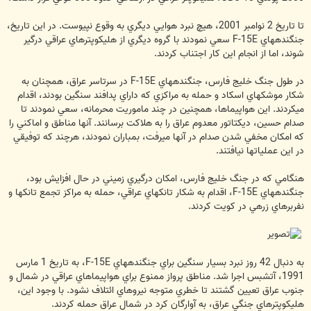
تا تاريخ 2 نوامبر 2001، هيچ نبرد هوايي ديگري به وقوع نپيوست. در اين تاريخ،
جنگنده‏هاي F-15E سعي نمودند با گروه ديگري از هليكوپترهاي عراقي درگير
شوند، اما از انجام اين كار اجتناب كردند.
در طول جنگ خليج فارس، جنگنده‏‎هاي F-15E در سرتاسر عراق، همچنان به
شكار موشكهاي اسكاد و حمله به مراكزي كه داراي پدافند سنگين بودند، اقدام
مي‏كردند. اين هواپيماها، همچنين در چند ماموريت محرمانه، سعي نمودند تا
صدام حسين، ديكتاتور معدوم عراق را به هلاكت برسانند. آنها مناطق و اماكني را
كه امكان مخفي شدن صدام در آنها مي‏رفت، بمباران نمودند، هرچند كه توفيقي
در اين عملياتها نيافتند.
هنگامي كه در جنگ خليج فارس، امكان درگيري زميني در حال افزايش بود،
جنگنده‏هاي F-15E، اقدام به شكار تانكهاي عراقي، حمله به مراكز تجمع تانكها و
نفربرهاي زرهي در كويت كردند.
به دنبال 42 روز نبرد بسيار سنگين براي جنگنده‏هاي F-15E، به تاريخ 1 مارس
1991، آتش‏بس اجرا شد. مناطق پرواز ممنوع براي هواپيماهاي عراقي در شمال و
جنوب عراق تعيين گشتند تا خطري متوجه نيروهاي ائتلاف نشود. با وجود اين،
هليكوپترهاي جنگي عراق، به آوارگان كرد در شمال عراق حمله كردند.