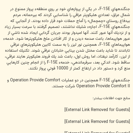
جنگنده‏هاي F-15E، در يكي از پروازهاي خود بر روي منطقهء پرواز ممنوع در
شمال عراق، تعدادي هليكوپتر عراقي را شناسايي كردند كه بي‏رحمانه، مردم
بي‏دفاع روستاي «چمچمال» را آماج حملات خود قرار داده بودند. از آنجايي كه
جنگنده‏هاي F-15E، اجازهء شليك نداشتند، تصميم گرفتند با سرعت بسيار زياد
و از نزديك آنها عبور كنند. آنها اميدوار بودند جريان گردابي ايجاد شده ناشي از
عبور هواپيماها، باعث صدمه ديدن و از كار افتادن ملخ هليكوپترها شود. خدمهء
هواپيماهاي F-15E، همچنين نور ليزر را به سمت كابين هليكوپترهاي عراقي
تاباندند تا شايد باعث مختل شدن بينايي خلبانان عراقي شوند. تكنيك استفاده
از ليزر، كارآمد نيفتاد، اما روش اول، باعث شد يك فروند هليكوپتر هايند عراقي،
ساقط شود. اندكي بعد، سرفرماندهي، خدمهء F-15E را از انجام چنين كارهايي
منع كرد و دستور داد در ارتفاع كمتر از 10000 فوتي پرواز نكنند.
جنگنده‏هاي F-15E همچنين در دو عمليات Operation Provide Comfort و
Operation Provide Comfort II شركت جستند.
منابع جهت اطلاعات بیشتر:
[External Link Removed for Guests]
[External Link Removed for Guests]