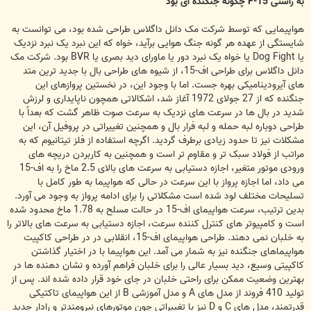
به راستی F-15 چگونه جنگنده ای بود
هواپیمایی که توسط شرکت مک دانل داگلاس طراحی شده بود، می توانست به
شایستگی از عهده هر گونه جنگ هوایی برآید، خواه که این نبرد یک نبرد نزدیک
یا Dog Fight یا خواه یک نبرد دور یا ماورای دید بصری یا BVR بود. شرکت مک
دانل داگلاس برای طراحی اف-15، از شیوه های طراحی بال با جدید ترین متد
های آیرودینامیکی بهره جست. اما با وجود این، در نخستین پروازهای این
جنگنده که از 27 جولای 1972 آغاز شد، اشکالاتی همچون ناپایداری و لرزش
شدید در بال ها در سرعت های نزدیک به سرعت صوت ظاهر گشت که بعداً با
طراحی دوباره لبه حمله و لبه فرار بال و همچنین تغییراتی در پروفیل آن، این
مشکلات نیز تا حدود زیادی برطرف گردید. اگرچه استفاده از فلز تیتانیوم که به
مراتب از فولاد سبک تر و مقاوم تر است و همچنین به کاربردن دریچه های
ورودی موتور متغیر، اجازه دستیابی به سرعت های بالای 2.5 ماخ را به اف-15
می داد، اما اجازه پرواز با این سرعت در حالی که هواپیما به طور کامل با
تسلیحات مختلف لود شده است مشکلاتی را برای ادامه پرواز به وجود می آورد.
بدین ترتیب، سرعت هواپیمای اف-15 در حالت مسلح به 1.78 ماخ محدود شده
است و کامپیوتر های کنترل کننده سرعت، اجازه دستیابی به سرعت های بالاتر را
به خلبان نمی دهند. طراحی هواپیمای اف-15، انقلابی در در طراحی کاکپیت
هواپیماهای جنگنده نیز به شمار می آمد. این هواپیما با در اختیار گذاشتن
کاکپیتی وسیع، دید بسیار عالی را برای خلبان فراهم آورده و نشان دهنده ها در
بهترین وضعیت ممکن برای راحتی خلبان در جای خود قرار داده شده اند. پس از
تولید 410 فروند از مدل های A و مدل آموزشی B از این هواپیمای تاکتیکی
قدرتمند، مدل های C و D نیز با تغییراتی چون موتورهای نیرومندتر و رادار جدید