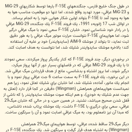
در طول جنگ خليج فارس، جنگنده‎هاي F-15E بارها توسط شكاري‏هاي MiG-29
و MiG-23 عراقي، مورد تهدید واقع شدند، اما تنها دو موقعيت مناسب هوا به
هوا به وجود آمد تا F-15E بتواند اولين شكار هوايي خود را به انجام برساند.
در اوائل شب 17 ژانويهء 1991، يك فروند F-15E يك جنگندهء MiG-29 عراقي
را در رادار خود شناسايي نمود. خلبان F-15E سعي نمود با ميگ عراقي درگير
شود، اما هواپيماي F-15E نتوانست حرارت موتور ميگ عراقي را به طور دقيق
ثبت نمايد، تا بتواند از موشك AIM-9 (سايدوايندر) خود بر عليه آن استفاده
كند؛ بالاخره موشك سايدوايندر شليك شد، اما نتوانست به هدف اصابت كند.
در برخوردي ديگر، چند فروند F-15E كه كنار يكديگر پرواز مي‏كردند، سعي نمودند
تا با يك فروند MiG-29 عراقي كه در فاصله‏اي بسيار دور از آنها پرواز مي‏كرد،
درگير شوند، اما بروز اشتباه و بدشانسي، مانع از هدف قراردادن ميگ عراقي شد.
در اين برخورد، يك فروند F-15E به سمت ساعت 6 جت عراقي پرواز نمود و با
انجام يك مانور، آمادهء شليك شد، اما خلبان براي شليك تعلل نمود، زيرا هم
نمي‏دانست هواپيماهاي همراهش (Wingman) دقيقن در كجا قرار دارد (تعلل به
جهت عدم شليك به خودي)، و هم اينكه صوت موشك سايدوايندر را كه ناشي از
قفل شدن صحيح مي‏باشد، نشنيد. در همين حين، و در حالي كه خلبان ميگ29
عراقي، سعي براي درگيري با F-15E داشت، يك موشك پرتاب شدهء ناشناس،
كه مبدا آن نيز نامعلوم بود، به ميگ عراقي اصابت نمود و آن را سرنگون ساخت.
ديگر ميگ29 ساقط شدهء عراقي، توسط هواپيماي ميگ29 همراهش
(Wingman) به اشتباه هدف قرار گرفت و سرنگون شد. يك جنگندهء F-15E در