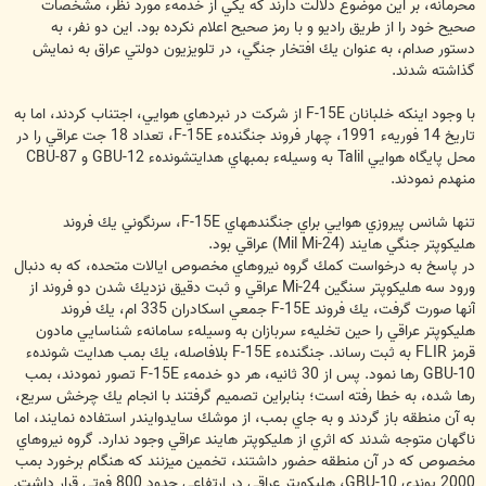
محرمانه، بر اين موضوع دلالت دارند كه يكي از خدمهء مورد نظر، مشخصات
صحيح خود را از طريق راديو و با رمز صحيح اعلام نكرده بود. اين دو نفر، به
دستور صدام، به عنوان يك افتخار جنگي، در تلويزيون دولتي عراق به نمايش
گذاشته شدند.
با وجود اينكه خلبانان F-15E از شركت در نبردهاي هوايي، اجتناب كردند، اما به
تاريخ 14 فوريهء 1991، چهار فروند جنگندهء F-15E، تعداد 18 جت عراقي را در
محل پايگاه هوايي Talil به وسيلهء بمب‏هاي هدايت‏شوندهء GBU-12 و CBU-87
منهدم نمودند.
تنها شانس پيروزي هوايي براي جنگنده‏هاي F-15E، سرنگوني يك فروند
هليكوپتر جنگي هايند (Mil Mi-24) عراقي بود.
در پاسخ به درخواست كمك گروه نيروهاي مخصوص ايالات متحده، كه به دنبال
ورود سه هليكوپتر سنگين Mi-24 عراقي و ثبت دقيق نزديك شدن دو فروند از
آنها صورت گرفت، يك فروند F-15E جمعي اسكادران 335 ام، يك فروند
هليكوپتر عراقي را حين تخليهء سربازان به وسيلهء سامانهء شناسايي مادون
قرمز FLIR به ثبت رساند. جنگندهء F-15E بلافاصله، يك بمب هدايت شوندهء
GBU-10 رها نمود. پس از 30 ثانيه، هر دو خدمهء F-15E تصور نمودند، بمب
رها شده، به خطا رفته است؛ بنابراين تصميم گرفتند با انجام يك چرخش سريع،
به آن منطقه باز گردند و به جاي بمب، از موشك سايدوايندر استفاده نمايند، اما
ناگهان متوجه شدند كه اثري از هليكوپتر هايند عراقي وجود ندارد. گروه نيروهاي
مخصوص كه در آن منطقه حضور داشتند، تخمين مي‎زنند كه هنگام برخورد بمب
2000 پوندي GBU-10، هليكوپتر عراقي در ارتفاعي حدود 800 فوتي قرار داشت.