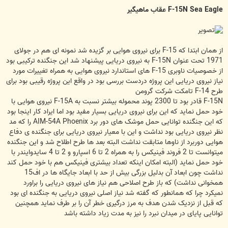
س
ت
F-15N Sea Eagle عقاب ماهیگیر
از همان ابتدا که F-15 برای نیروی هوایی بر گزیده شد نمونه ای هم در جولای
1971 تحت عنوان F-15N به نیروی دریایی پیشنهاد شد این جنگنده ترکیبی بود
از خصوصیات ناوبری F-15 های استاندارد نیروی هوایی به همراه تغییرات مورد
نیاز نیروی دریایی این پروژه دردست بررسی بود در واقع این پروژه رقیبی بود برای
طرح F-14 تامکت شرکت گرومن
F-15N قادر بود تا 2300 پوند محموله بیشتر نسبت به F-15A نیروی هوایی با
خود حمل نماید که این برای نیروی دریایی بسیار مفید بود اما ایراد کار اینجا بود
که این جنگنده توانایی حمل موشک های دور برد AIM-54A Phoenix را که مد
نظر نیروی دریایی بود نداشت و این با معیار نیروی دریایی برای جنگنده ی دفاع
هوایی دوربرد از ناوها متابقت نداشت البته بعد ها طرح اطلاح شد و این جنگنده
میتوانست تا 2 فروند فینیکس را به همراه 2 تا 6 اسپارو و 2 تا 4 سایدوایندر با
خود حمل نماید (البته امکان اینکه تعداد بیشتری فینیکس هم با خود حمل کند
نداشت چون ابعاد آن بدلیل بزرگی بیش از حد با ابعاد جایگاه ها در اف15
همخوانی نداشت) که باز طرح اصلاحی هم نیاز های نیروی دریایی را براورد
نمیکرد چرا که همانطور که گفته شد نیاز اصلی نیروی دریایی به جنگنده ای بود
که قبل از نزدیک شدن هدف به مرز درگیری خطر آن را بر طرف نماید همچنین
توانایی پایای در میدان نبرد را نیز به مدت زیاد داشته باشد