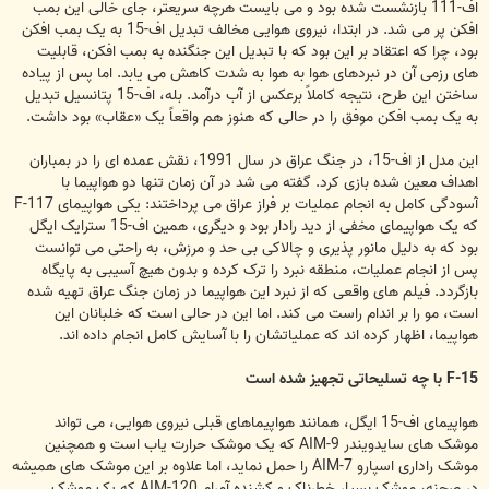
اف-111 بازنشست شده بود و می بایست هرچه سریعتر، جای خالی این بمب
افکن پر می شد. در ابتدا، نیروی هوایی مخالف تبدیل اف-15 به یک بمب افکن
بود، چرا که اعتقاد بر این بود که با تبدیل این جنگنده به بمب افکن، قابلیت
های رزمی آن در نبردهای هوا به هوا به شدت کاهش می یابد. اما پس از پیاده
ساختن این طرح، نتیجه کاملاً برعکس از آب درآمد. بله، اف-15 پتانسیل تبدیل
به یک بمب افکن موفق را در حالی که هنوز هم واقعاً یک «عقاب» بود داشت.
این مدل از اف-15، در جنگ عراق در سال 1991، نقش عمده ای را در بمباران
اهداف معین شده بازی کرد. گفته می شد در آن زمان تنها دو هواپیما با
آسودگی کامل به انجام عملیات بر فراز عراق می پرداختند: یکی هواپیمای F-117
که یک هواپیمای مخفی از دید رادار بود و دیگری، همین اف-15 سترایک ایگل
بود که به دلیل مانور پذیری و چالاکی بی حد و مرزش، به راحتی می توانست
پس از انجام عملیات، منطقه نبرد را ترک کرده و بدون هیچ آسیبی به پایگاه
بازگردد. فیلم های واقعی که از نبرد این هواپیما در زمان جنگ عراق تهیه شده
است، مو را بر اندام راست می کند. اما این در حالی است که خلبانان این
هواپیما، اظهار کرده اند که عملیاتشان را با آسایش کامل انجام داده اند.
F-15 با چه تسلیحاتی تجهیز شده است
هواپیمای اف-15 ایگل، همانند هواپیماهای قبلی نیروی هوایی، می تواند
موشک های سایدویندر AIM-9 که یک موشک حرارت یاب است و همچنین
موشک راداری اسپارو AIM-7 را حمل نماید، اما علاوه بر این موشک های همیشه
در صحنه، موشک بسیار خطرناک و کشنده آمرام AIM-120 که یک موشک