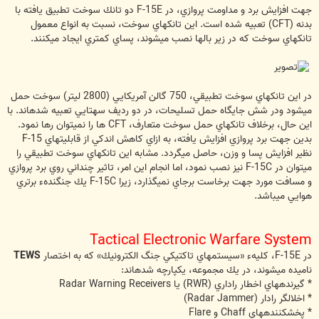
جهت افزايش برد و مداومت پروازي، در F-15E دو تانك سوخت تطبيق يافته با
بدنه (CFT) تعبيه شده است. اين تانكهاي سوخت، نسبت به انواع معمول
تانكهاي سوخت كه در زير بالها نصب مي‎شوند، پساي كمتري ايجاد مي‏كنند.
در اين تانكهاي سوخت تطبيقي، 750 گالن آمريكايي (2800 ليتر) سوخت حمل
مي‎شود ودر شش جايگاه حمل تسليحات، در دو رديف سه‏تايي تعبيه شده‏اند. با
اين حال، برخلاف تانكهاي حمل سوخت متعارف، CFT ها را نمي‏توان رها نمود.
بدين جهت برد پروازي افزايش يافته، به ازاي كاهش اندكي از قابليتهاي F-15
نظير افزايش پسا و وزن، حاصل مي‏گردد. مشابه اين تانكهاي سوخت تطبيقي را
مي‏توان در F-15C نيز نصب نمود، اما انجام اين امر، تاثير چنداني روي برد پروازي
و مسافت مورد جهت برخاست برجاي نمي‏گذارد، زيرا F-15C يك جنگندهء برتري
هوايي مي‏باشد.
Tactical Electronic Warfare System
در F-15E، كليهء «سيستم‏هاي تاكتيكي جنگ الكترونيك» كه به اختصار
TEWS
ناميده مي‎شوند، در يك مجموعه، يكپارچه شده‏اند:
* گيرنده‏هاي اخطار راداري (RWR) يا Radar Warning Receivers
* اخلال‏گر رادار (Radar Jammer)
* پخش‏كننده‏هاي Chaff و Flare