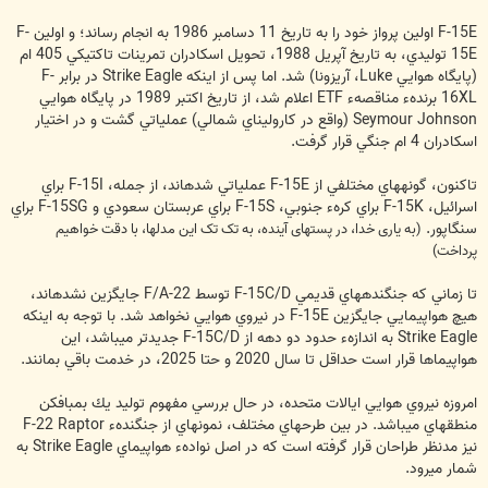
F-15E اولين پرواز خود را به تاريخ 11 دسامبر 1986 به انجام رساند؛ و اولين F-
15E توليدي، به تاريخ آپريل 1988، تحويل اسكادران تمرينات تاكتيكي 405 ام
(پايگاه هوايي Luke، آريزونا) شد. اما پس از اينكه Strike Eagle در برابر F-
16XL برندهء مناقصهء ETF اعلام شد، از تاريخ اكتبر 1989 در پايگاه هوايي
Seymour Johnson (واقع در كاروليناي شمالي) عملياتي گشت و در اختيار
اسكادران 4 ام جنگي قرار گرفت.
تاكنون، گونه‏هاي مختلفي از F-15E عملياتي شده‏اند، از جمله، F-15I براي
اسرائيل، F-15K براي كرهء جنوبي، F-15S براي عربستان سعودي و F-15SG براي
سنگاپور.
(به یاری خدا، در پستهای آینده، به تک تک این مدلها، با دقت خواهیم
پرداخت)
تا زماني كه جنگنده‏هاي قديمي F-15C/D توسط F/A-22 جايگزين نشده‏اند،
هيچ هواپيمايي جايگزين F-15E در نيروي هوايي نخواهد شد. با توجه به اينكه
Strike Eagle به اندازهء حدود دو دهه از F-15C/D جديدتر مي‏باشد، اين
هواپيماها قرار است حداقل تا سال 2020 و حتا 2025، در خدمت باقي بمانند.
امروزه نيروي هوايي ايالات متحده، در حال بررسي مفهوم توليد يك بمب‏افكن
منطقه‏اي مي‏باشد. در بين طرحهاي مختلف، نمونه‏اي از جنگندهء F-22 Raptor
نيز مدنظر طراحان قرار گرفته است كه در اصل نوادهء هواپيماي Strike Eagle به
شمار مي‎رود.