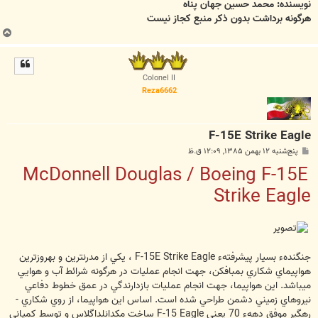
نویسنده: محمد حسین جهان پناه
هرگونه برداشت بدون ذکر منبع کجاز نیست
ب
ا
ل
ا
Colonel II
Reza6662
F-15E Strike Eagle
پ
پنج‌شنبه ۱۲ بهمن ۱۳۸۵, ۱۲:۰۹ ق.ظ
س
McDonnell Douglas / Boeing F-15E
ت
Strike Eagle
جنگندهء بسيار پيشرفتهء F-15E Strike Eagle ، يكي از مدرن‏ترين و به‏روزترين
هواپيماي شكاري بمب‏افكن، جهت انجام عمليات در هرگونه شرائط آب و هوايي
مي‎باشد. اين هواپيما، جهت انجام عمليات بازدارندگي در عمق خطوط دفاعي
نيروهاي زميني دشمن طراحي شده است. اساس اين هواپيما، از روي شكاري -
رهگير موفق دههء 70 يعني F-15 Eagle ساخت مك‏دانل‏داگلاس و توسط كمپاني