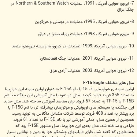
7- نیروی هوایی آمریکا، 1991: عملیات Northern & Southern Watch در
جنگ عراق
8- نیروی هوایی آمریکا، 1995: عملیات در بوسنی و هرزگوین
9- نیروی هوایی آمریکا، 1998: عملیات روباه صحرا در عراق
10- نیروی هوایی آمریکا، 1999: عملیات در کوزوو به وسیله نیروهای متحد
11- نیروی هوایی آمریکا، 2001: عملیات جنگ افغانستان
12- نیروی هوایی آمریکا، 2003: عملیات آزادی عراق
مدل های مختلف F-15 Eagle
اولین نمونه ی هواپیمای اف-15 با نام F-15A به عنوان اولین نمونه این هواپیما
به تعداد 355 فروند تولید گردید. مدل دو نفره یا مدل آموزشی این جنگنده با نام
F-15B یا TF-15 به تعداد 57 فروند برای مقاصد آموزشی ساخته شد. مدل جدید
این جنگنده یا سیستم های اویونیکی و موتورهای پیشرفته تر، با نام F-15C با
برد بیشتر به تعداد 408 فروند توسط شرکت مکدانل داگلاس به تولید رسید.
همچنین از همین مدل، مدلی آموزشی نیز با نام F-15D به تعداد 61 فروند
طراحی و ساخته شد. مدل بعدی این هواپیما، مدل مشهور F-15E بود که
همانطوری که گفته شد، دارای قابلیتهای چشمگیر هوا به زمین و توانایی بسیار