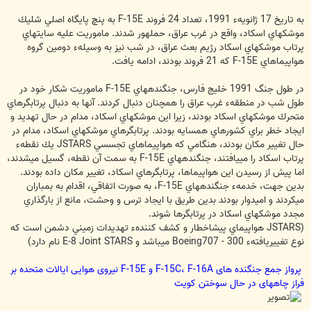
به تاريخ 17 ژانويهء 1991، تعداد 24 فروند F-15E به پنچ پايگاه اصلي شليك
موشكهاي اسكاد، واقع در غرب عراق، حمله‏ور شدند. ماموريت عليه سايتهاي
پرتاب موشكهاي اسكاد رژيم بعث عراق، در شب نيز به وسيلهء دومين گروه
هواپيماهاي F-15E كه 21 فروند بودند، ادامه يافت.
در طول جنگ 1991 خليج فارس، جنگنده‏هاي F-15E ماموريت شكار خود در
طول شب در منطقهء غرب عراق را همچنان دنبال كردند. آنها به دنبال پرتابگرهاي
متحرك موشكهاي اسكاد بودند، زيرا اين موشكهاي اسكاد، مدام در حال تهديد و
ايجاد خطر براي كشورهاي همسايه بودند. پرتابگرهاي موشكهاي اسكاد، مدام در
حال تغيير مكان بودند، هنگامي كه هواپيماهاي تجسسي JSTARS يك نقطهء
پرتاب اسكاد را مي‏يافتند، جنگنده‏هاي F-15E به سمت آن نقطه، گسيل مي‏‎شدند،
اما پيش از رسيدن اين هواپيماها، پرتابگرهاي اسكاد، تغيير مكان داده بودند.
بدين جهت، خدمهء جنگنده‏هاي F-15E، به صورت اتفاقي، اقدام به بمباران
مي‏كردند و اميدوار بودند بدين طريق با ايجاد ترس و وحشت، مانع از بارگذاري
مجدد موشكهاي اسكاد در پرتابگرها شوند.
(JSTARS هواپيماي پيش‏اخطار و كشف كنندهء تهديدات زميني دشمن است كه
نوع تغييريافتهء 300 - Boeing707 مي‏باشد و E-8 Joint STARS نام دارد)
پرواز جمع جنگنده های F-15C، F-16A و F-15E نیروی هوایی ایالات متحده بر
فراز چاههای در حال سوختن کویت