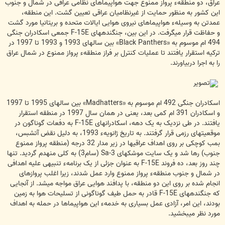
عراق، دو منطقهء پرواز ممنوع جهت هواپیماهای نظامی عراقی در شمال و جنوب
این کشور به منظور حمایت از غیرنظامیان عراقی تعیین گشت. این منطقه،
عمدتن به وسیلهء هواپیماهای نیروی هوایی ایالات متحده و بریتانیا مورد گشت
و حفاظت قرار می‏گرفت. در این بین، جنگنده‏های F-15E جمعی اسکادران جنگی
494 ام موسوم به «Black Panthers» بین سالهای 1993 و 1993 تا 1997 در
ترکیه استقرار یافتند تا عملیات کنترل بر فراز منطقهء پرواز ممنوع در شمال عراق
را به اجرا دربیاورند.
اسکادران جنگی 492 ام موسوم به «Madhatters» بین سالهای 1995 تا 1997
و اسکادران 391 ام کمی بعد، یعنی در همان سال 1997 در منطقه استقرار
یافتند. در طی نزدیک به یک دهه، اسکادرانهای F-15E به دفعات گوناگون در
موقعیتهای رزمی قرار گرفتند. به تاریخ ژانویهء 1993، به دلیل نقض آتش‏بس،
بمب کوچکی بر روی اهداف عراقی‏ها در زیر مدار 32 درجه (منطقه پرواز ممنوع
جنوب) رها شد و یک سایت موشکهای Sa-3 (سام3) به کلی منهدم گردید. تنها
چند روز بعد، ده فروند F-15E به عنوان جزئی از یک برنامهء تنبیهی علیه اهدافی
در شمال و جنوب منطقهء پرواز ممنوع وارد عمل شدند، زیرا اغلب پروازهای
انجام شده بر روی این دو منطقه، با پدافند هوایی عراق مواجه می‏شد. از آنجایی
که جنگنده‏های F-15E قادر به حمل طیف گوناگونی از تسلیحات هوا به زمین
بودند، این امر، آزادی عمل بسیاری به خدمهء این هواپیماها در حمله به اهداف
مورد نظر می‏بخشید.