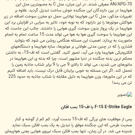
AN/APG-70 معرفی شدند. در این میان، مدل C به محبوبترین مدل این
هواپیما در بین دارندگان این جنگنده خوش ساخت تبدیل گردید. علاوه بر
تغییرات مذکور، مدل C این هواپیما توانایی حمل دو مخزن سوخت اضافه در زیر
هواکش موتورها را نیز دارابود که به نوبه خود، تاثیر به سزایی در افزایش برد این
هواپیما در یک پرواز بدون سوخت گیری هوایی را داشتند. جالب این جاست که
این هواپیما با سوخت گیری هوا به هوا می تواند مدت 15 ساعت تمام به انجام
ماموریت به پردازد. اهمیت این مسئله هنگامی روشن می شود که بتوانید
فشاری را که در چنین مدتی طولانی بر موتورها، سازه هواپیما و دستگاههای
الکترونیکی هواپیما وارد می آید، تصور کنید. گفتنی است که اف-15، به داشتن
محکم ترین بدنه جنگنده در دنیا مشهور است، چرا که بدنه ی این هواپیما در
مانورهای جی شدید، می تواند تا بالای 9 جی یا 9 برابر شتاب جاذبه زمین را
تحمل کند. اگر این مسئله به خوبی برایتان قابل درک نیست، باید اضافه کنیم
که در این مانورها، وزن هواپیما به دلیل مقابله با شتاب جاذبه به حدود 225
تن می رسد!
F-15 E-Strike Eagle یا اف-15 بمب افکن
پس از موفقیت های بزرگی که اف-15 بدست آورد، کم کم از گوشه و کنار
صحبت طرحی که این جنگنده موفق را تبدیل به یک بمب افکن سبک نماید
شنیده می شد. در آن زمان، تنها بمب افکن سبک نیروی هوایی یعنی هواپیمای