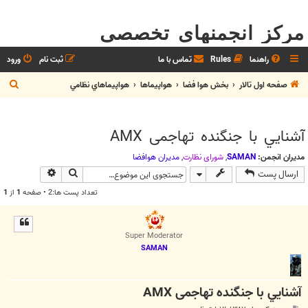
مرکز انجمنهای تخصصی
راهنما
Rules
تماس با ما
ثبت نام
ورود
ج
صفحه اول تالار
بخش هوا فضا
هواپيماها
هواپيماهاي نظامي
س
ت
آشنايي با جنگنده تهاجمی AMX
ج
و
مدیران انجمن:
SAMAN
,
شوراي نظارت
,
مديران هوافضا
جستجو
جستجوی پیش
ارسال پست
تعداد پست ها:2 • صفحه
1
از
1
Super Moderator
SAMAN
آشنايي با جنگنده تهاجمی AMX