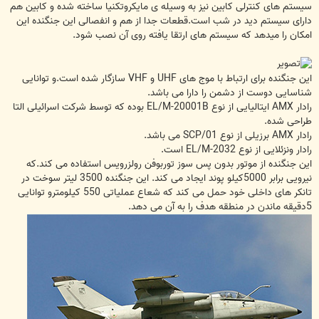
سیستم های کنترلی کابین نیز به وسیله ی مایکروتکنیا ساخته شده و کابین هم
دارای سیستم دید در شب است.قطعات جدا از هم و انفصالی این جنگنده این
امکان را میدهد که سیستم های ارتقا یافته روی آن نصب شود.
این جنگنده برای ارتباط با موج های UHF و VHF سازگار شده است.و توانایی
شناسایی دوست از دشمن را دارا می باشد.
رادار AMX ایتالیایی از نوع EL/M-20001B بوده که توسط شرکت اسرائیلی التا
طراحی شده.
رادار AMX برزیلی از نوع SCP/01 می باشد.
رادار ونزئلایی از نوع EL/M-2032 است.
این جنگنده از موتور بدون پس سوز توربوفن رولزرویس استفاده می کند.که
نیرویی برابر 5000کیلو پوند ایجاد می کند. این جنگنده 3500 لیتر سوخت در
تانکر های داخلی خود حمل می کند که شعاع عملیاتی 550 کیلومترو توانایی
5دقیقه ماندن در منطقه هدف را به آن می دهد.