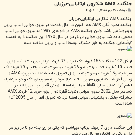
جنگنده AMX شکارچی ایتالیایی-برزیلی
پ
دوشنبه ۲۱ دی ۱۳۸۸, ۵:۱۹ ق.ظ
س
ت
جنگنده AMX شکارچی ایتالیایی-برزیلی
جنگنده بمب افکن AMX هم اکنون در حال خدمت در نیروی هوایی ایتالیا برزیل
و ونزوئلا می باشد.اولین جنگنده AMX در ژانویه ی 1989 به نیروی هوایی ایتالیا
تحویل داده شد.نیروی هوایی برزیل نیز در سال 1990 این جنگنده را به خدمت
گرفت.این جنگنده به طور مشترک توسط ایتالیا و برزیل ساخته شده
از کل 192 جنگنده 155 فروند تک نفره و 37 فروند دونفره می باشد .که از این
تعداد 110 فروند تک سرنشینه و 26 فروند دو سرنشینه به ایتالیا و 79 فروند تک
سرنشینه و15 فروند دوسرنشینه به بزیل تحویل داده شده است.پروژه AMXاز
زمانی آغاز شد که نیروی هوایی ایتالیا نیاز خود را به هواپیمای تک و دو سرنشینه
اعلام کرد. نقش اصلی AMX حمله به اهداف زمینی قابل دید می باشد.در
دسامبر سال 2002 نیروی هوایی ونزوئلا قراردادی را برای خرید 12 فروند AMX
پیشرفته جنگی و پشتیبانی هوایی امضا کرد که تحویل آنها از سال 2005 آغاز
شده است.
این جنگنده دارای 7 ردیف پرتاب میباشدو که یکی در زیر بدنه دو تا در زیر هر
بال و یکی در انتهای هر بال می باشد.