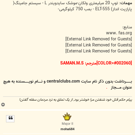
مهمات
: توپ 20 میلیمتری ولکان-موشک سایدویندر L - سیستم جامینگ(
پارازیت انداز) ELT-555 - بمب 750 کیلوگرمی-
منابع:
www. fas.org
[External Link Removed for Guests]
[External Link Removed for Guests]
[External Link Removed for Guests]
[COLOR=#002060]مترجم: SAMAN.M.S
بــــــــرداشت بدون ذکر نام سایت centralclubs.com و نـــــام نویـــــــسنده به هیچ
عنوان مـــــجاز
.
پیام حکم قتل خود شنفتن مرا خوشتر بود, از یک تملق به نزد مردمان سفله گفتن!
ب
ا
ل
ا
Major II
moha684