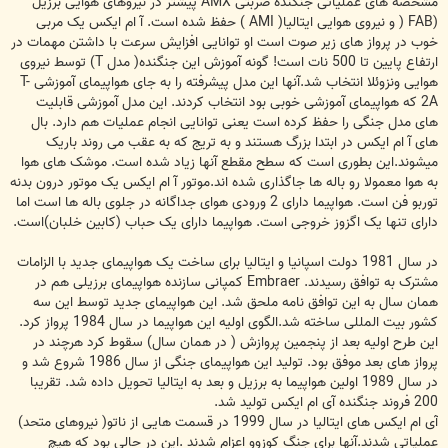
مشخصه های عملیاتی جنگنده ضربتی AMX پیشتر در نیروهای هوایی برزیل
(FAB ( و نیروی هوایی ایتالیا( AMI ) حفظ شده است. آ ام ایکس یک مربی
خوب در پرواز های زیر صوت است او توانایی افزایش سرعت با داشتن مهمات در
ارتفاع پایین تا 500 نات است! گونه آموزش این جنگنده( مدل T) توسط نیروی
هوایی ونزوئلا انتخاب شد.آنها این مدل پیشرفته را به جای هواپیمای آموزشی T-
2A که هواپیمای آموزشی خوبی بود انتخاب کردند. این مدل آموزشی قابلیت
های مدل جنگی را حفظ کرده است یعنی توانایی انجام عملیات هم دارد. بال
های آ ام ایکس در ابتدا بزرگ هستند و به تریج که به عقب می روند باریک
میشوند.این بطوری است که سطح مقطع آنها زیاد شده است. موشک های هوا
به هوا معمولا رو باله ها جاگذاری شده اند.موتور آ ام ایکس یک موتور درون بدنه
توربو فن است. هواپیما دارای 2 ورودی هوای جداگانه در جلوی باله ها است اما
دارای تنها یک اگزوز خروجی است. هواپیما دارای یک حباب (کابین خلبان)است.
در سال 1981 دولت اسپانیا و ایتالیا برای ساخت یک هواپیمای جدید با الزامات
مشترک به توافق رسیدند. Embraer کمپانی سازنده هواپیمای برزیلی هم در
همان سال به این توافق نامه ملحق شد. این هواپیمای جدید توسط این سه
کشور بیت المللی ساخته شد.الگوی اولیه این هواپیما در سال 1984 پرواز کرد.
این طرح اولیه بعد از پنجمین پروازش ( در همان سال) سقوط کرد هرچند در
پرواز های بعد موفق بود. تولید این هواپیمای جنگی از سال 1986 شروع شد و
در سال 1989 اولین هواپیما به برزیل و بعد به ایتالیا تحویل داده شد. تقریبا
200 فروند جنگنده آی ام ایکس تولید شد.
آی ام ایکس های ایتالیا در سال 1999 در قسمت هایی از ناتو( نیروهای متحد)
عملیاتی شدند.آنها برای جنگ کوزوو اعزام شدند .این در حالی بود که هیچ