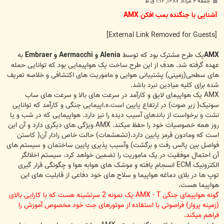
پ
جمعه ۴ مرداد ۱۳۸۷, ۱:۱۲ ق.ظ
س
ت
آشنایی با جنگنده بمب افکن AMX
[External Link Removed for Guests]
AMX
یک طرح مشترک بود که توسط
Alenia و Aermacchi و Embraer
به
عهده گرفته شد. هدف از این طرح ساخت یک هواپیمایی بود که توانایی حمله
های سطحی(زمینی) پشتیبانی هوایی و ماموریت های اکتشافی و خلاصه تعریف
شده برای کلیه میادین نبرد باشد.
AMX یک هواپیمای لایق و کارآمد در سرعت های بالا و سرعت های ساب
سونیک( زیر صوت) در ارتفاع پایین است.ه.اپیمایی جنگی و کارآمد که توانایی
نشت و برخواست از باندهای آسیب دیده را نیز دارد. هواپیمایی که در شب و یا
روز همه خصوصیات خود را حفظ میکند. AMX ویژگی های دیگری دارد و آن این
است که ومادون قرمز پایین دارد.(تشعشعات) حالت خاص رادار آن( کاستن
فواصل بین پالس رفت و برگشت) وآسیب پذیری پایین ساختمان و سیستم های
آن احتمال موفقیت در یک ماموریت را تضمین خواهد کرد. سیستم اخلالگر
الکترونیک ECM انسجام یافته و موشک های هوابه هوا و چگونگی قرار گیری
توپ ها در بلای دماغه هواپیما و سلاح های خود دفاعی از قابلیت های این
هواپیما هست.
گونه هواپیمای جنگی AMX - T یک نمونه 2 سرنشینه هست که با کارایی بالای
(زمینه پرواز) فراصوتی با استفاده از موتورهای جت خود مخصوص آموزش را
فراهم میکند.