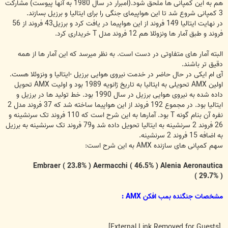
هم به این کمپانی ها ملحق شود.(امبرار در سال 1980 به آنها پیوست) مشارکت
3 کمپانی شروع شد تا این هواپیمای جنگی را برای ایتالیا و برزیل بسازند.
در نهایت ایتالیا 149 فروند از این هواپیما در یافت کرد و برزیل43 فروند از 56
فروند و طبق آمار ها ونزوئلا هم 12 فروند مدل T خریداری کرد.
البته آمار های متفاوتی در دست است. به نظر میرسد که این آمار ها از همه
دقیق تر باشند.
آی ام ایکی در حال حاضر در خدمت نیروی هوایی برزیل -ایتالیا و ونزوئلا هست.
اولین AMX تحویلی به ایتالیا به تاریخ ژانویه 1989 بود و اولیت AMX تحویل
داده شده به نیروی هوایی برزیل در سال 1990 بود. خط تولید ها در برزیل و
ایتالیا بود. در مجموع 192 فروند از این هواپیما ساخته شد که 37 فروند مدل 2
نفره آن بنام گونه T بود. آمارها به این شرح است که 110 فروند تک سرنشینه و
26 فروند 2 سرنشینه به ایتالیا تحویل داده شد و79 فروند تک سرنشینه به برزیل
به اضافه 15 فروند 2 سرنشینه.
سهم کمپانی های سازنده AMX به این شرح است:
Embraer ( 23.8% ) Aermacchi ( 46.5% ) Alenia Aeronautica
( 29.7% )
مشخصات جنگنده بمب افکن AMX :
[External Link Removed for Guests]