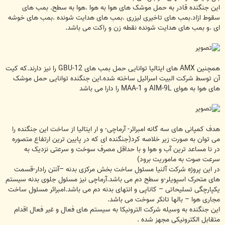
این جنگنده قادر به حمل موشک های هوا به هوا .هوا به سطح. بمب های
سقوط ازاد.بمب های تاخیری لیزری .بمب های هدایت شونده .بمب های خوشه
ای .و بمب های هدایت شونده نقطه زن و راکت می باشد.
همچنین AMX های ایتالیا توانایی حمل بمب های GBU-12 را نیز دارند.که کیت
آن توسط شرکت البیت اسرائیل ساخته شده.این جنگنده توانایی حمل موشک
های هوا به هوای AIM-9L و MAA-1 را دارا می باشد
هدف کمپانی های سه گانه امبرائر- آرماچی- و ار ایتالیا از ساخت این جنگنده را
می توان به صورت زیر خلاصه کرد(جنگنده ای که در پایین ترین ارتفاع متصوره
در نا مساعد ترین آب و هوا و با حداقل مصرف سوخت و سرعتی نزدیک به
سرعت صوت به ماموریت برود)
در این پروژه شرکت آلنیا مسئول ساخت بخش مرکزی بدنه –آنتن رادار-قسمت
های متحرک اسپویلر-و سطح دم می باشد.آرماچی نیز مسئول جلوی بدنه سیستم
یکپارچگی تسلیحاتی – کاناپی و انتهای بدنه دم می باشد.امبرائر مسئول ساخت
مجاری هوا – بالها تانکر سوخت می باشد.
این جنگنده به وسیله شرکت الترونیکا به سیستم های فعال و غیر فعال اقدام
متقابل الکترونیکی مجهز شده .