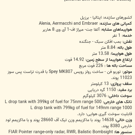
کشورهای سازنده
: ایتالیا - برزیل
کمپانی های سازنده
: Alenia, Aermacchi and Embraer
هواپیماهای مشابه
: آلفا جت- میراژ اف-1 آی وی 8 هاریر
خدمه
: 1 نفر
نقش
: بمب افکن سبک - جنگنده
طول باله
: 8.84 متر
طول هواپیما
: 13.58 متر
ارتفاع هواپیما از سطح زمین
: 14.92 فوت
مساحت باله ها
: 226 فوت مربع
موتور
: توربو فن - ساخت رولز رویس Spey MK807 با قدرت تراست پس سوز
11023 پوند.
سقف پروازی
: 13 کیلومتر
برد مفید
: 1150 گره دریایی
سوخت داخلی
: 3076 کیلوگرم
تانک های خارجی
: 500 L drop tank with 399kg of fuel for 75nm range
1000 L drop tank with 799kg of fuel for 149nm range
قابلیت سوخت گیری هوایی: دارد.
وزن خالی:
14638 پوند با ماکزیمم وزن تیک آف 28660 پوند و با ماکزیمم لود
خارجی 8380 پوند.
سنسور ها:
FIAR Pointer range-only radar, RWR, Balistic Bombsight