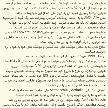
هواپیمایی در این عملیات سقوط نکرد. هواپیماها در این عملیات بیشتر از بمب
های سقوط آزاد ام کا 82 با کیت های رهگیر کننده استفاده کردند. هر دو نیروی
هوایی ایتالیا و برزیل تولیداتی به تیراژ های کم از این هواپیما ساختند.
مدل AMX- ATA یا به اختصا رجنگنده آموزشی پیشرفته هم یگ گونه 2 سرنشینه
است. عموما آن یک هواپیمای ضربتی چند ماموریته است که توانایی هوا به
هوای محدودی دارد.اما مناسب برای حمله و عملیات های ضربتی است. این
هواپیما مجهز به سامانه های جدید( سنسورهای)IR Forward Looking دیدن
امواج مادون قرمز- کلاه خلبانی مدرن(نمایش دهنده)- و رادار جدید ضد کشتی و
ضد هوایی از دیگر قابلیت های این مدل ویژه است.
سلاح های جدید شامل موشک های ضد کشتی و موشک های هوا به هوا با برد
متوسط میباشد.
در سال 1999 ونزوئلا 8 فروند از این جنگنده سفارش داده است.
ایتالیا آی ام ایکس را برای جایگزینی هواپیماهای قدیمی خود یعنی اف-104 ها و
هواپیماهای پا به سن گذاشته قدیمی ترش یعنی G 91 میخواست. نیروی
هوایی ایتالیا زمانی طرح را شروع کرد که احتیاج به یک جنگنده تاکتیکی سبک
داشت تا مکمل هواپیماهای جنگی تورنادوی IDS خود بکند. این هواپیمای جدید
بایستی توانایی حمله شناسایی با دامنه ( برد وسیع) و قابلیت انجام رزم هوایی
و آنتی شیب( ضد کشتی ) بودن را می داشت.
کمپانی ایتالیایی Aeritalia و Aermacchiø برای ساخت به هم ملحق شدند.
همکاری ها به این نتیجه رسید تا آی ام ایکس تولید شود تحت ساخت
Aeritalia Macchi تولید شوند. این در حالی بود که نیروی هوایی برزیل هم
چنیین هواپیمای جنگی احتیاج داشت و این مقدمات فراهم شد تا شرکت برزیلی