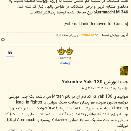
علت مشکلات در نسبت کم کشش نسبت به وزن، آويونيک ضعيف نسبت به
مدلهاي مشابه غربي و برخي مشکلات در طراحي بالها، کنار گذاشته شد.
Aermacchi M-346:
نوع ساخته شده توسط پيمانکار ايتاليايي
[External Link Removed for Guests]
آخرین ويرايش توسط 1 on
Reza6662
, ويرايش شده در 0.
ب
ا
ل
ا
Captain
shafagh
جت اموزشی Yakovlev Yak-130
پ
دوشنبه ۶ مرداد ۱۳۹۳, ۲:۴۰ ق.ظ
س
ت
هواپیمای yak 130 که کد نام ان در ناتو Mitten می باشد، یک جت اموزشی
دونفره مادون صوت، هواپیمای حملات سبک هوایی یا lead- in fighter
training ( هواپیمای اموزشی با امکانات پیشرفته الکترونیکی و مدیریت پرواز
برنامه ریزی شده که توانایی تقلید از جنگنده های عملیاتی اصلی را داراست) که
طراحی و ساخت مشترک صنایع هوایی Yakovlev روسیه و Aremacchi ایتالیا
میباشد.