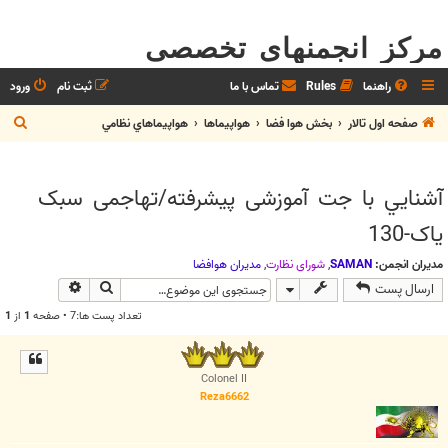
مرکز انجمنهای تخصصی
راهنما
Rules
تماس با ما
ثبت نام
ورود
ج
صفحه اول تالار
بخش هوا فضا
هواپيماها
هواپيماهاي نظامي
س
ت
آشنايي با جت آموزشی پیشرفته/تهاجمی سبک
ج
یاک-130
و
مدیران انجمن:
SAMAN
,
شوراي نظارت
,
مديران هوافضا
جستجو
جستجوی پیش
ارسال پست
تعداد پست ها:7 • صفحه
1
از
1
Colonel II
Reza6662