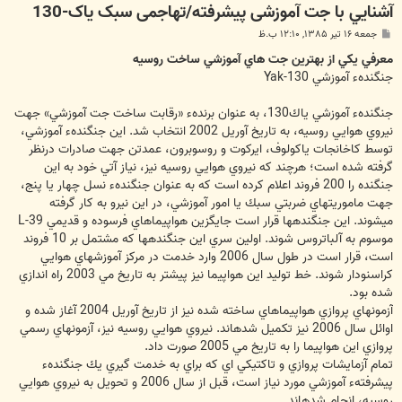
آشنايي با جت آموزشی پیشرفته/تهاجمی سبک یاک-130
پ
جمعه ۱۶ تیر ۱۳۸۵, ۱۲:۱۰ ب.ظ
س
ت
معرفي يكي از بهترين جت هاي آموزشي ساخت روسيه
جنگندهء آموزشي Yak-130
جنگندهء آموزشي ياك130، به عنوان برندهء «رقابت ساخت جت آموزشي» جهت
نيروي هوايي روسيه‏، به تاريخ آوريل 2002 انتخاب شد. اين جنگندهء آموزشي،
توسط كاخانجات ياكولوف، ايركوت و روسوبرون، عمدتن جهت صادرات درنظر
گرفته شده است؛ هرچند كه نيروي هوايي روسيه نيز، نياز آتي خود به اين
جنگنده را 200 فروند اعلام كرده است كه به عنوان جنگندهء نسل چهار يا پنج،
جهت ماموريتهاي ضربتي سبك يا امور آموزشي، در اين نيرو به كار گرفته
مي‏شوند. اين جنگنده‏ها قرار است جايگزين هواپيماهاي فرسوده و قديمي L-39
موسوم به آلباتروس شوند. اولين سري اين جنگنده‏ها كه مشتمل بر 10 فروند
است، قرار است در طول سال 2006 وارد خدمت در مركز آموزشهاي هوايي
كراسنودار شوند. خط توليد اين هواپيما نيز پيشتر به تاريخ مي 2003 راه اندازي
شده بود.
آزمونهاي پروازي هواپيماهاي ساخته شده نيز از تاريخ آوريل 2004 آغاز شده و
اوائل سال 2006 نيز تكميل شده‏اند. نيروي هوايي روسيه نيز، آزمونهاي رسمي
پروازي اين هواپيما را به تاريخ مي 2005 صورت داد.
تمام آزمايشات پروازي و تاكتيكي اي كه براي به خدمت گيري يك جنگندهء
پيشرفتهء آموزشي مورد نياز است، قبل از سال 2006 و تحويل به نيروي هوايي
روسيه، انجام شده‏اند.