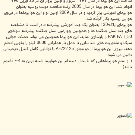
ساخت این هواپیما در سال 1991 شروع و اولین پرواز ان در 26 اپریل 1996
انجام شد. این هواپیما در سال 2005 برنده مناقصه دولت روسیه بعنوان
هواپیمای اموزشی برتر گردید و در سال 2009 اولین نوع این هواپیماها در نیروی
هوایی روسیه بکار گرفته شد.
هواپیمای یاک-130 بعنوان یک جت اموزشی پیشرفته قادر است تا مشخصه
های چند نسل جنگنده ها و همچنین چهارمین نسل جنگنده پیشرفته سوخوی
PAK FA T_50 را بازسازی نماید. این هواپیما همچنین می تواند حملات هوایی
سبک و ماموریت های شناسایی با حمل بار عملیاتی 3000 کیلو را بخوبی انجام
دهد. نیروی این هواپیما از دو موتور َAl-222 25 با توانایی کامل کنترل دیجیتالی
تامین می شود
( از تمام هواپیماهایی که تا بحال دیده ام این هواپیما شبیه ترین به F-4 فانتوم
باشد)