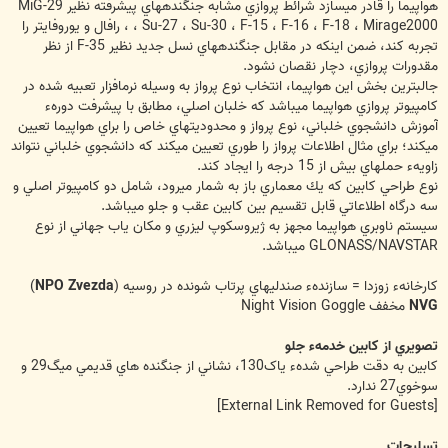
هواپيما را قادر مي‏سازد شرائط پروازي مشابه جنگنده‏هاي پيشرفته نظير MiG-29
، Su-27 ، Su-30 ، F-15 ، F-16 ، F-18 ، Mirage2000 ، رافال و يوروفايتر را
تجربه كند، ضمن اينكه در مقابل جنگنده‏هاي نسل جديد نظير F-35 از نظر
مقدورات پروازي، دچار نقصان نشود.
جالبترين بخش اين هواپيما، انتخاب نوع پرواز به وسيله نرم‏افزار تعبيه شده در
كامپيوتر پروازي هواپيما مي‏باشد كه خلبان اصلي، مطابق با پيشرفت دورهء
آموزش دانشجوي خلباني، نوع پرواز و محدوديت‏هاي خاص را براي هواپيما تعيين
مي‏كند؛ براي مثال اطلاعات پرواز را طوري تعيين مي‏كند كه دانشجوي خلباني نتواند
زاويهء حمله‏اي بيش از 15 درجه را ايجاد كند.
نوع طراحي كابين كه يك معماري باز به شمار مي‏رود، شامل دو كامپيوتر اصلي و
سه درگاه اطلاعاتي قابل تقسيم بين كابين عقب و جلو مي‏باشد.
سيستم ناوبري هواپيما مجهز به ژيروسكوپ ليزري و مكان ياب جهاني از نوع
GLONASS/NAVSTAR مي‏باشد.
كارخانهء زوزدا = سازندهء صندلي‏هاي پرتاب شونده در روسيه (
NPO Zvezda
)
NVG
مخفف Night Vision Goggle
تصويري از کابين خدمهء جلو
کابين به دقت طراحي شدهء ياک130، نشاني از جنگنده هاي قديمي ميگ29 و
سوخوي27 ندارد.
[External Link Removed for Guests]
تسليحات