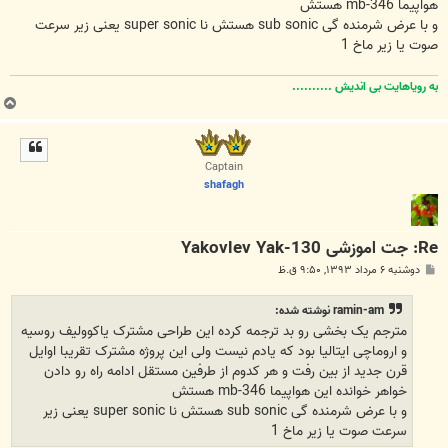
هواپیما mb-346 هستش
و با عرض شرمنده گی sub sonic هستش نا super sonic یعنی زیر سرعت
صوت یا زیر ماخ 1
به رویاهایت بی اندیش ..........
ب
ا
ل
ا
Captain
shafagh
Re: جت اموزشی Yakovlev Yak-130
پ
دوشنبه ۶ مرداد ۱۳۹۳, ۹:۵۰ ق.ظ
س
ت
ramin-am نوشته شده:
مترجم یک بخشی رو بد ترجمه کرده این طراحی مشترک یاکوولیف روسیه
و اروماچی ایتالیا بود که یادم نیست ولی این پروژه مشترک تقریبا اوایل
قرن جدید از بین رفت و هر کدوم از طرفین مستقل ادامه راه رو دادن
خواهر خوانده این هواپیما mb-346 هستش
و با عرض شرمنده گی sub sonic هستش نا super sonic یعنی زیر
سرعت صوت یا زیر ماخ 1