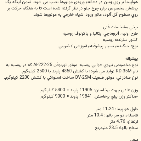
هواپيما بر روي زمين در دهانهء ورودي موتورها نصب مي شود، ضمن اينکه يک
پوشش مخصوص براي چرخ جلو در نظر گرفته شده است تا به هنگام حرکت بر
روي سطوح گل آلود، مانع ورود اشياء خارجي به موتورها شوند.
برخي مشخصات فني
طرح اوليه: آئروماچي ايتاليا و ياکولوف روسيه
کشور سازنده: روسيه
نوع: جنگندهء بسيار پيشرفتهء آموزشي / ضربتي
پيشرانه
نوع مخصوص نيروي هوايي روسيه: موتور توربوفن Al-222-25 که در روسيه به
نام RD-35M توليد مي شود؛ با کشش 4850 پاوند يا 2500 کيلوگرم.
نوع صادراتي: موتور ضعيف DV-2SM ساخت اسلواکي با کشش 2200 کيلوگرم.
وزن عادي جهت برخاستن: 11905 پاوند = 5400 کيلوگرم
حداکثر وزن براي برخاستن: 19841 پاوند = 9000 کيلوگرم
طول هواپيما: 11.24 متر
فاصلهء دو سر بالها: 10.4 متر
ارتفاع: 4.76 متر
سطح بالها: 23.5 مترمربع
اوزان