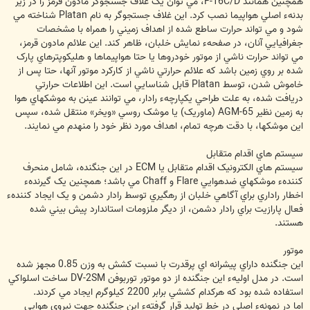
همچنين همانند F-16C/D، مي توان يک غلاف جستجوگر مادون قرمز را در زير
بدنهء اصلي هواپيما نصب کرد. اين غلاف جستجوگر به نام Platan شناخته مي
شود و مي تواند حرارت ساطع شده از اهداف زميني را همراه با مشخصات
جغرافيايي آنان، در صفحهء نمايش خلبان، ظاهر کند. اين علائم مادون قرمز،
مي تواند حرارت ناشي از موتور خودروها يا حتا هواپيماها و هليکوپترهاي پارک
شده بر روي زمين باشد که علائم حرارتي ناشي از کارکرد موتور آنها، حتا پس از
خاموش شدن، توسط Platan قابل شناسايي است. اين اطلاعات حرارتي
دريافت شده، به علت طراحي يکپارچهء رادار، مي توانند عينن به موشکهاي هوا
به زمين نظير AGM-65 (ماوريک) يا موشک روسي «ويخر» منتقل شده، سپس
اين موشکها، با دقت هرچه تمام، اهداف مورد نظر خود را منهدم مي نمايند.
سيستم هاي اقدام متقابل
سيستم هاي الکترونيک اقدام متقابل يا ECM در اين جنگنده، شامل منحرف
کنندهء موشکهاي ضدهوايي Flare و Chaff مي باشد؛ همچنين يک گيرندهء
اخطار راداري براي آگاهي خلبان از رهگيري توسط رادار دشمن و يک ايجاد کنندهء
فعال پارازيت براي رادار دشمن، از ديگر ملزومات استاندارد پيش بيني شده
هستند.
موتور
اين جنگنده داراي پيشرانه اي پرقدرت با نسبت کشش به وزن 0.85 مجهز شده
است. در مدل اوليهء اين جنگنده از دو موتور توربوفن DV-2SM ساخت اسلواکي
استفاده شده بود که هرکدام کششي برابر 2200 کيلوگرم ايجاد مي کردند.
اما در نمونهء اصلي در خط توليد قرار گرفتهء اين جنگنده جهت نيروي هوايي