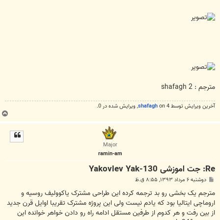
مترجم : shafagh 2
آخرین ويرايش توسط 4 on
shafagh
, ويرايش شده در 0.
ب
ا
ل
ا
Major
ramin-am
Re: جت اموزشی Yakovlev Yak-130
پ
دوشنبه ۶ مرداد ۱۳۹۳, ۸:۵۵ ق.ظ
س
ت
مترجم یک بخشی رو بد ترجمه کرده این طراحی مشترک یاکوولیف روسیه و
اروماچی ایتالیا بود که یادم نیست ولی این پروژه مشترک تقریبا اوایل قرن جدید
از بین رفت و هر کدوم از طرفین مستقل ادامه راه رو دادن خواهر خوانده این