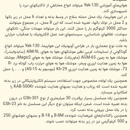
هواپيماي آموزشي Yak-130 مي‏‎تواند انواع مختلفي از تاكتيك‏هاي نبرد را
شبيه‏سازي كند.
در اين هواپيما، يك محل حمله سلاح در وسط بدنه و تعداد 6 محل در زير بالها
و 2 محل در نوك بالها، تعبيه شده است كه اين 8 محل، در مجموع مي‏توانند
حداكثر 3000 كيلوگرم بار را حمل كنند. اين بار مي‏تواند مهمات جنگي، تانكهاي
سوخت، غلافهاي شناسايي، سيستم‏هاي ضد عمل الكترونيك يا هدف‏ياب حرارتي
باشد.
به علت نوع معماري باز در طراحي آويونيك اين هواپيما، Yak-130 مي‏تواند انواع
گوناگوني از تسليحات غربي نظير موشكهاي هوا به هواي AIM-9L (سايدوايندر)،
موشك هوا به زمين AGM-65 (ماوريك)، موشك هوا به هواي Magic2، موشك
هوا به زمين هدايت ليزري ويخر، موشك هوا به هواي حرارت ياب كوتاه برد R-
73، موشك هوا به زمين هدايت ليزري Kh-29 (موسوم به AS-15) و . . . را حمل
كند.
همچنين يك لولهء مخصوص جهت استفادهء سيستم الكترواپتيكالي در زير بدنه
تعبيه شده است كه پرتاب و هدايت بمب‏هاي هدايت شوندهء KAB-500Kr را
امكان‏پذير مي‏‎سازد.
همچنين يك مسلسل بسيار پرقدرت 30 ميلي‏متري از نوع GSh-301 در درون
بدنه تعبيه شده است. ضمن اينكه مي‏توان نوع ديگر اين مسلسل به نام GSh-23
را در يك محل بيروني بدنه نصب كرد.
همچنين راكت‏اندازهاي غيرهدايت شوندهء B-8M و B-18 و بمب‏هاي خوشه‏اي 250
و 500 كيلوگرمي نيز در زير بدنه مي‏توانند نصب شوند.