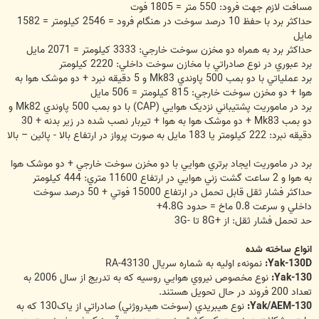
مسافت لازم جهت فرود: 550 متر = 1805 فوت
حداکثر برد با حفظ 10 درصد سوخت در هنگام فرود = 2546 کيلومتر = 1582
مايل
حداکثر برد به همراه دو مخزن سوخت خارجي: 3333 کيلومتر = 2071 مايل
برد عبوري در نوع صادراتي با مخازن سوخت داخلي: 2220 کيلومتر
برد عملياتي با دو بمب 500 پاوندي Mk83 و 5 دقيقه نبرد + دو موشک هوا به
هوا + دو مخزن سوخت خارجي: 815 کيلومتر = 506 مايل
برد در ماموريت پشتيباني نزديک هوايي (CAP) با دو بمب 500 پاوندي Mk82 و
دو بمب Mk83 + دو موشک هوا به هوا + تيربار نصب شده در زير بدنه + 30
دقيقه نبرد: 222 کيلومتر يا 183 مايل به صورت پرواز در ارتفاع بالا - پائين – بالا
برد در ماموريت ايجاد برتري هوايي با دو مخزن سوخت خارجي + دو موشک هوا
به هوا و 2 ساعت گشت زني هوايي در ارتفاع 11600 متري: 444 کيلومتر
حداکثر فشار ثقل قابل تحمل در ارتفاع 15000 فوتي + 50 درصد سوخت
داخلي و سرعت 0.8 ماخ = حدود 4.8G+
حد تحمل فشار ثقل: از +8G تا -3G
انواع ساخته شده
Yak-130D:
نمونهء اوليه به شماره سريال RA-43130
Yak-130:
نوع مخصوص نيروي هوايي روسيه که به تدريج از سال 2006 به
تعداد 200 فروند در حال تحويل هستند.
Yak/AEM-130:
نوع هيبريدي (سوخت هيدروژني) صادراتي از ياک130 که به