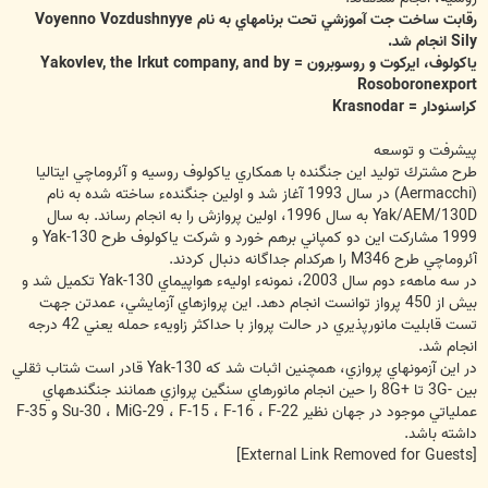
رقابت ساخت جت آموزشي تحت برنامه‏اي به نام Voyenno Vozdushnyye
Sily انجام شد.
ياكولوف، ايركوت و روسوبرون = Yakovlev, the Irkut company, and by
Rosoboronexport
كراسنودار = Krasnodar
پيشرفت و توسعه
طرح مشترك توليد اين جنگنده با همكاري ياكولوف روسيه و آئروماچي ايتاليا
(Aermacchi) در سال 1993 آغاز شد و اولين جنگندهء ساخته شده به نام
Yak/AEM/130D به سال 1996، اولين پروازش را به انجام رساند. به سال
1999 مشاركت اين دو كمپاني برهم خورد و شركت ياكولوف طرح Yak-130 و
آئروماچي طرح M346 را هركدام جداگانه دنبال كردند.
در سه ماههء دوم سال 2003، نمونهء اوليهء هواپيماي Yak-130 تكميل شد و
بيش از 450 پرواز توانست انجام دهد. اين پروازهاي آزمايشي، عمدتن جهت
تست قابليت مانورپذيري در حالت پرواز با حداكثر زاويهء حمله يعني 42 درجه
انجام شد.
در اين آزمونهاي پروازي، همچنين اثبات شد كه Yak-130 قادر است شتاب ثقلي
بين -3G تا +8G را حين انجام مانورهاي سنگين پروازي همانند جنگنده‏هاي
عملياتي موجود در جهان نظير Su-30 ، MiG-29 ، F-15 ، F-16 ، F-22 و F-35
داشته باشد.
[External Link Removed for Guests]