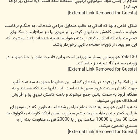
مقاوم از جنس مواد شيميايي تركيبي استفاده شده است. (به شكل زير توجه
فرمائيد)
[External Link Removed for Guests]
شكل خاص بالها كه اندكي به عقب متمايل طراحي شده‏اند، به هنگام برخاست
هواپيما، ضمن كاهش جريانهاي گردابي، بر نيروي برا نيز مي‏افزايند و سكانهاي
تمام متحرك كه اندكي پائين‏تر از بدنهء هواپيما تعبيه شده‏اند باعث مي‏شوند كه
اين هواپيما، از زاويهء حملهء بالايي برخوردار باشد.
Yak-130 هواپيمايي بسيار مانورپذير است و اين قابليت مانور را حتا مي‏تواند در
زاويهء حملهء 42 درجه نيز حفظ كند.
[External Link Removed for Guests]
براي امكان‏پذيري فرود در باندهاي كوتاه، اين هواپيما مجهز به سه عدد فلپ
جهت كاهش سرعت فرود مجهز شده است. اين فلپها چند تكه هستند و به
هنگام فرود به سمت پائين جمع مي‎‏شوند و باعث كاهش نيروي برا و افزايش
اصطكاك هوايي مي‎شوند.
بدنه و كابين هواپيما به دقت تمام طراحي شده‏اند به طوري كه در نمونه‏هاي
شرقي، كمتر چنين طراحي‏‎اي به چشم مي‏‎خورد، ضمن اينكه كارخانهء ياكولوف به
مدت 30 سال يا 10000 ساعت پرواز يا 20000 فرود، مقاومت بدنه را به
مشتري تضمين مي‏كند.
[External Link Removed for Guests]