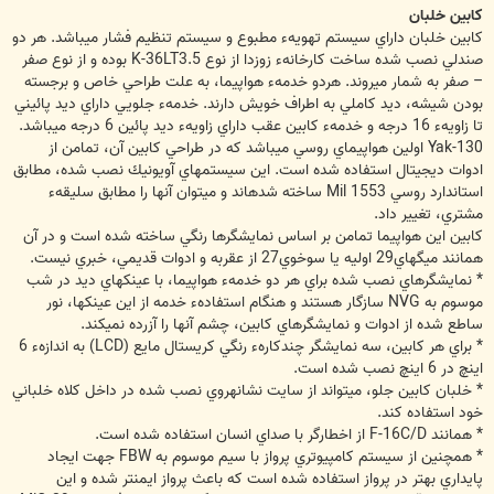
كابين خلبان
كابين خلبان داراي سيستم تهويهء مطبوع و سيستم تنظيم فشار مي‏باشد. هر دو
صندلي نصب شده ساخت كارخانهء زوزدا از نوع K-36LT3.5 بوده و از نوع صفر
– صفر به شمار مي‏روند. هردو خدمهء‌ هواپيما، به علت طراحي خاص و برجسته
بودن شيشه، ديد كاملي به اطراف خويش دارند. خدمهء جلويي داراي ديد پائيني
تا زاويهء 16 درجه و خدمهء كابين عقب داراي زاويهء‌ ديد پائين 6 درجه مي‏باشد.
Yak-130 اولين هواپيماي روسي مي‏باشد كه در طراحي كابين آن، تمامن از
ادوات ديجيتال استفاده شده است. اين سيستم‏هاي آويونيك نصب شده، مطابق
استاندارد روسي Mil 1553 ساخته شده‏اند و مي‏توان آنها را مطابق سليقهء
مشتري، تغيير داد.
كابين اين هواپيما تمامن بر اساس نمايشگرها رنگي ساخته شده است و در آن
همانند ميگهاي29 اوليه يا سوخوي27 از عقربه و ادوات قديمي، خبري نيست.
* نمايشگرهاي نصب شده براي هر دو خدمهء هواپيما، با عينك‏هاي ديد در شب
موسوم به NVG سازگار هستند و هنگام استفادهء خدمه از اين عينك‏ها، نور
ساطع شده از ادوات و نمايشگرهاي كابين، چشم آنها را آزرده نمي‏كند.
* براي هر كابين، سه نمايشگر چندكارهء رنگي كريستال مايع (LCD) به اندازهء 6
اينچ در 6 اينچ نصب شده است.
* خلبان كابين جلو، مي‏تواند از سايت نشانه‏روي نصب شده در داخل كلاه خلباني
خود استفاده كند.
* همانند F-16C/D از اخطارگر با صداي انسان استفاده شده است.
* همچنين از سيستم كامپيوتري پرواز با سيم موسوم به FBW جهت ايجاد
پايداري بهتر در پرواز استفاده شده است كه باعث پرواز ايمن‏تر شده و اين