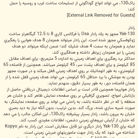
ياک130، مي تواند انواع گوناگوني از تسليحات ساخت غرب و روسيه را حمل
کند:
[External Link Removed for Guests]
رادار
Yak-130 مجهز به يك رادار Osa با فركانس كاري 8 تا 12.5 گيگاهرتز ساخت
ژوكوفسكي مجهز شده است. اين رادار مي‏تواند همزمان 8 هدف هوايي را رهگيري
نمايد و همزمان به سمت 4 هدف شليك كند؛ ضمن اينكه مي‏تواند دو هدف
زميني را نيز همزمان زيرنظر داشته و هدفگيري كند.
حداكثر برد رهگيري براي اهداف زميني به اندازهء 5 مترمربع، براي اهداف مقابل
85 كيلومتر و براي اهداف پشت سر، 45 كيلومتر مي‏باشد. همچنين از فاصلهء 65
كيلومتري، به طور اتوماتيك بر روي اهداف زميني قفل مي‏كند و در صورت مجهز
بودن به موشکي با برد حداقل 65 کيلومتر، مي تواند هدف زميني قفل شده را از
همان فاصلهء دور، به طور بسيار دقيق، منهدم نمايد.
رادار هواپيما همچنين قادر است بر اساس اطلاعات ديجيتال دريافتي حاصل از
بازتابش امواج، تصويري گرافيکي بر روي صفحهء نمايش ظاهر کند و خلبان هر
منطقه را که در نظر داشته باشد، به راحتي مي تواند بر روي صفحهء نمايشگر، به
صورت شبيه سازي شده، بزرگ کند. بدين ترتيب، بدون آنکه نياز به ديد بصري
خلبان به بيرون باشد، رادار بسيار پيشرفته ياک130، اين امکان جالب را مي دهد
که خلبان از آرايش نيروهاي زميني دشمن، اطلاعات مفيدي کسب کند.
البته براي Yak-130 رادار ديگري نيز قابل سفارش است. اين رادار به نام Kopyo
شناخته مي شود که يک رادار جهت ماموريتهاي ضربتي زميني است.