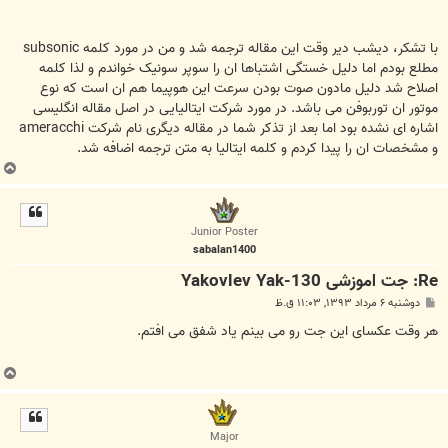
با تشکر، دیشب دیر وقت این مقاله ترجمه شد و من در مورد کلمه subsonic
مطلع بودم اما دلیل خستگی اشتباها ان را سوپر سونیک خواندم و لذا کلمه
اصلاح شد دلیل مادون صوت بودن سرعت این هوپیما هم ان است که نوع
موتور ان توربوفن می باشد. در مورد شرکت ایتالیایی در اصل مقاله انگلیسی
اشاره ای نشده بود اما بعد از تذکر شما در مقاله دیگری نام شرکت ameracchi
و مشخصات ان را پیدا کردم و کلمه ایتالیا به متن ترجمه اضافه شد.
ب
ا
ل
ا
Junior Poster
sabalan1400
Re: جت اموزشی Yakovlev Yak-130
پ
دوشنبه ۶ مرداد ۱۳۹۳, ۱۱:۰۳ ق.ظ
س
ت
هر وقت عکسای این جت رو می بینم یاد شفق می افتم.
ب
ا
ل
ا
Major