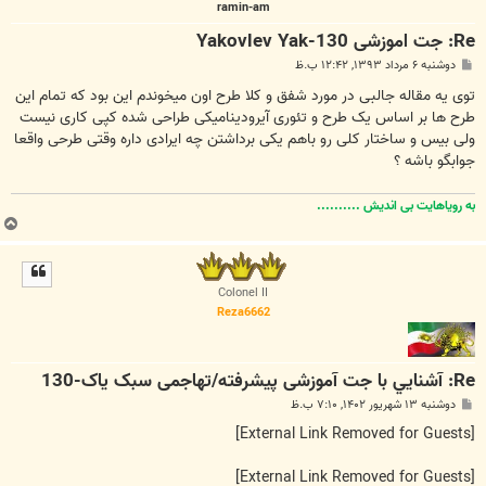
ramin-am
Re: جت اموزشی Yakovlev Yak-130
پ
دوشنبه ۶ مرداد ۱۳۹۳, ۱۲:۴۲ ب.ظ
س
ت
توی یه مقاله جالبی در مورد شفق و کلا طرح اون میخوندم این بود که تمام این
طرح ها بر اساس یک طرح و تئوری آیرودینامیکی طراحی شده کپی کاری نیست
ولی بیس و ساختار کلی رو باهم یکی برداشتن چه ایرادی داره وقتی طرحی واقعا
جوابگو باشه ؟
به رویاهایت بی اندیش ..........
ب
ا
ل
ا
Colonel II
Reza6662
Re: آشنايي با جت آموزشی پیشرفته/تهاجمی سبک یاک-130
پ
دوشنبه ۱۳ شهریور ۱۴۰۲, ۷:۱۰ ب.ظ
س
ت
[External Link Removed for Guests]
[External Link Removed for Guests]