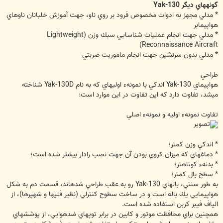
گونه‏هاي ديگر Yak-130
* مدلي مجهز به ادوات مخصوص فرود بر روي ناو، جهت آموزش خلبانان ناوهاي
هواپيمابر
* مدلي جهت انجام عمليات شناسايي سبك وزن (Lightweight
Reconnaissance Aircraft)
* مدلي بدون سرنشين جهت انجام ماموريت ضربتي
طراحي
هواپيماي Yak-130 اندكي با نمونهء اوليه‏اي كه به نام Yak-130D شناخته
مي‏شد، تفاوت دارد كه اين تفاوت در اين موارد است:
تفاوت نمونهء اوليه و نمونهء اصلي
* اندكي وزن كمتر؛
* دماغه‏اي كه ميزان كروي بودن آن جهت نصب رادار بيشتر شده است؛
* بدنهء كوتاهتر؛
* سطح بال كمتر؛
به طور سنتي، بالهاي Yak-130 رو به عقب طراحي شده‏اند، قسمت دم به شكل
هواپيمايي يك باله است و در ساخت سطوح كنترلي (نظير فلپها و شهپرها)، از
الياف فيبر كربن استفاده شده است.
همچنين براي محافظت موتور و كابين در برابر توپهاي ضدهوايي، از پوششهاي