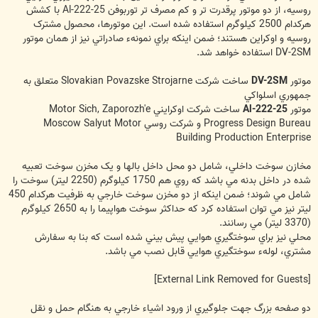
روسيه، از دو موتور پرقدرت تر و کم مصرف تر توربوفن Al-222-25 با کشش
هرکدام 2500 کيلوگرم استفاده شده است. اين موتورها، محصول مشترک
روسيه و اوکراين هستند؛ ضمن اينکه براي نمونهء صادراتي نيز از همان موتور
DV-2SM استفاده خواهد شد.
موتور
DV-2SM
ساخت شرکت Slovakian Povazske Strojarne متعلق به
جمهوري اسلواکي
موتور
Al-222-25
ساخت شرکت اوکرايني Motor Sich, Zaporozh'e
Progress Design Bureau و شرکت روسي Moscow Salyut Motor
Building Production Enterprise
مخازن سوخت داخلي، شامل دو محل داخل بالها و يک مخزن سوخت تعبيه
شده در داخل بدنه مي باشد که روي هم 1750 کيلوگرم (2250 ليتر) سوخت را
شامل مي شوند؛ ضمن اينکه از دو مخزن سوخت خارجي به ظرفيت هرکدام 450
ليتر نيز مي توان استفاده کرد که حداکثر سوخت هواپيما را به 2650 کيلوگرم
(3370 ليتر) مي رسانند.
محلي نيز براي سوختگيري هوايي پيش بيني شده است که بنا به سفارش
مشتري، لولهء سوختگيري هوايي قابل نصب مي باشد.
[External Link Removed for Guests]
دو صفحه بزرگ جهت جلوگيري از ورود اشياء خارجي به هنگام حمل و نقل