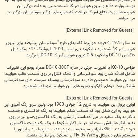
توسط وزارت دفاع و نیروی هوایی آمریکا شد.همجنین به علت بزرگی این
هواپیماها وزارت دفاع آمریکا دریافت که هواپیمای بزرگتر سوخترسان بزرگتر نیز
می خواهد.
[External Link Removed for Guests]
به سال 1975 ,4 فروند هواپیما کاندیدای طرح "سوخترسان پیشرفته برای نیروی
هوایی آمریکا" شده بودند.لاکهید تری استار L-1011 ,بوئینگ 747 ,مک دانل
داگلاس DC-10 و لاکهید C-5.نیروی هوایی آمریکا DC-10 را برگزید.
طراحی KC-10 با تغییرات جزئی در سازه DC-10-30CF همراه بودو این تغییرات
شامل اضافه شدن بوم سوخترسانی و اتاقک کنترل بر روی قسمت عقب هواپیما
بود.این هواپیما همچنین قادر به سوخترسانی بوسیله سیستم های سوخترسانی
شلنگی بود. درهای کارگو و پنجره های این هواپیما نیزحذف شده بود.
[External Link Removed for Guests]
اولین پرواز این هواپیما به تاریخ 12 جولای 1980 بود.اولین سری رنگ آمیزی این
هواپیما به این شکل بود که قسمت شکم هواپیما به رنگ خاکستری و قسمت
بالاتر به رنگ سفید در می آمد.استتار ارتشی به رنگ خاکستری-سبز نیز بر روی
بقیه تانکر ها نقش بست اما در آخر اکثر تانکرها به رنگ یک دست خاکستری
تیره در آمدند. اتاقک اپراتور سوخترسان نیز در عقب هواپیما بود و اپراتور با
سیستم های دیجیتال و Fly-By-Wire بر عملکرد بوم نظارت داشت.