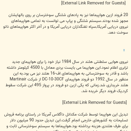
[External Link Removed for Guests]
20 فروند ازین هواپیماها نیز به پادهای شلنگی سوخترسان بر روی بالهایشان
مجهز شده بودند.سیستم شلنگی و پراپ می توانست به تمامی هواپیماهای
نیروی دریایی آمریکا,سپاه تفنگداران دریایی آمریکا و در آخر اکثر هواپیماهای ناتو
سوخت دهد.
:
نیروی هوایی سلطنتی هلند در سال 1984 نیاز خود را برای هواپیمای جدید
ترابری اعلام نمود.این هواپیما می بایست بردی معادل با 4500 کیلومتر داشته
باشد و قادر به سوخترسانی به هواپیماهای اف-16 هلند نیز می بود.به این
منظور در سال 1992 دو فروند هواپیمای DC-10-30CF از شرکت Martinair
هلند خریداری شد.زمانی که یکی ازین دو فروند در پرواز 495 این شرکت سقوط
کرد,یک فروند دیگر خریده شد.
[External Link Removed for Guests]
تبدیل این هواپیما توسط شرکت مکدانل داگلاس آمریکا در راستای برنامه فروش
تسلیحات به کشورهای خارجی انجام گرفت.این تبدیل حدود 90 میلیون دلار
برای طرف هلندی هزینه برداشته بود.هواپیماها به سیستم سوخترسانی ثابت و