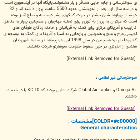
ی سوخترسانی و جابه جایی مسافر و بار مشغولند.پایگاه آنها در آیندهوون است
و در سه سال اول بعد از تحویلشان حدود 5500 ساعت پرواز داشته اند و 32
درصد از پروازهایشان بیشتر در جهت کمکهای بشر دوستانه و صلح آمیز بوده
است که میتوان به پرواز به کوزوو برای تخلیه مهاجران و همچنین پرواز به مناطق
کاراییب و آمریکای مرکزی برای کمک به قربانیان و حادثه زدگان طوفان های
لوییس,جرج و میچ و همچنین پروازهایی به آسیا و آفریقا برای کمک به توسعه ی
کشورها نام برد.همچنین در سال 1998 این هواپیماها در تخلیه شهروندان
هلندی از اندونزی در حین سقوط حکومت سوهارتو شرکت داشتند.
[External Link Removed for Guests]
سوخترسانی غیر نظامی
:
Omega Air و Global Air Tanker شرکت هایی بودند که KC-10 را در خدمت
داشتند
[External Link Removed for Guests]
[COLOR=#c00000]مشخصات
:
General characteristics