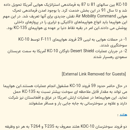
KC-10 بین سالهای 81 تا 87 به فرماندهی استراتژیک هوایی آمریکا تحویل داده
شد و تا سال 91 در این بخش خدمت کرد. با بوجود امدن فرماندهی تحرک
هوایی Air Mobility Command نقش جدیدی برای آنها تعریف شد. در این مهم
این هواپیما باید انواع هواپیماهای تاکتیکی و ترابری را در پروازهای داخلی
پوشش می دادند.این امر در بقیه نقاط دنیا بر عهده ی هواپیمای KC-135 بود.
1- در حملات هوایی به لیبی 29 فروند هواپیمای F-111 توسط KC-10
سوختگیری شدند.
2- در جریان عملیات Desert Shield ناوگان KC-10 آمریکا به سمت عربستان
سعودی رهسپار شدند
[External Link Removed for Guests]
در حال حاضر حدود 59 فروند KC-10 مشغول انجام عملیات هستند.این هواپیما
می تواند به مقدار قابل ملاحظه ای سوخت بیشتر نسبت به KC-135 حمل
نماید. این هواپیماها در عملیات ارتش امریکا در عراق و افغانستان نیز شرکت
دارند و علاوه بر سوخترسانی به جابه جایی بار و مسافر مشغولند
هلند
:
دو فروند سوخترسان KDC-10 هلند معروف به T-235 و T-264 به هر دو وظیفه