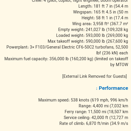
Crew: 4 (pilot, copilot, flight engineer, boom operator
Length: 181 ft 7 in (54.4 m
Wingspan: 165 ft 4.5 in (50 m
Height: 58 ft 1 in (17.4 m
Wing area: 3,958 ft² (367.7 m²
Empty weight: 241,027 lb (109,328 kg
Loaded weight: 593,000 lb (269,000 kg
Max takeoff weight: 590,000 lb (267,600 kg
Powerplant: 3× F103/General Electric CF6-50C2 turbofans, 52,500
lbf (236 kN) each
Maximum fuel capacity: 356,000 lb (160,200 kg) (limited on takeoff
by MTOW
[External Link Removed for Guests]
:
Performance
Maximum speed: 538 knots (619 mph, 996 km/h
Range: 4,400 mi (7,032 km
Ferry range: 11,500 mi (18,507 km
Service ceiling: 42,000 ft (12,727 m
Rate of climb: 6,870 ft/min (34.9 m/s