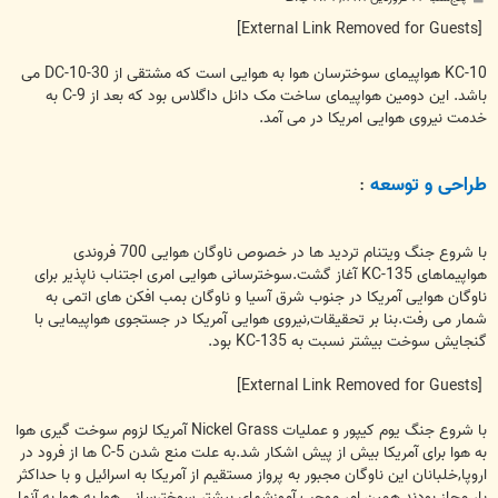
س
ت
[External Link Removed for Guests]
KC-10 هواپیمای سوخترسان هوا به هوایی است که مشتقی از DC-10-30 می
باشد. این دومین هواپیمای ساخت مک دانل داگلاس بود که بعد از C-9 به
خدمت نیروی هوایی امریکا در می آمد.
طراحی و توسعه
:
با شروع جنگ ویتنام تردید ها در خصوص ناوگان هوایی 700 فروندی
هواپیماهای KC-135 آغاز گشت.سوخترسانی هوایی امری اجتناب ناپذیر برای
ناوگان هوایی آمریکا در جنوب شرق آسیا و ناوگان بمب افکن های اتمی به
شمار می رفت.بنا بر تحقیقات,نیروی هوایی آمریکا در جستجوی هواپیمایی با
گنجایش سوخت بیشتر نسبت به KC-135 بود.
[External Link Removed for Guests]
با شروع جنگ یوم کیپور و عملیات Nickel Grass آمریکا لزوم سوخت گیری هوا
به هوا برای آمریکا بیش از پیش اشکار شد.به علت منع شدن C-5 ها از فرود در
اروپا,خلبانان این ناوگان مجبور به پرواز مستقیم از آمریکا به اسرائیل و با حداکثر
بار مجاز بودند.همین امر موجب آموزشهای بیشتر سوخترسانی هوا به هوا به آنها