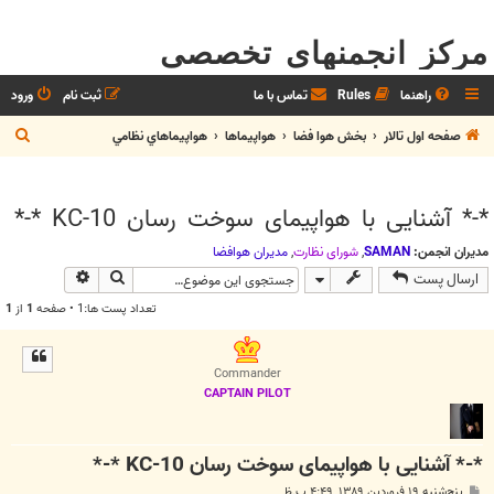
مرکز انجمنهای تخصصی
راهنما
Rules
تماس با ما
ثبت نام
ورود
ج
صفحه اول تالار
بخش هوا فضا
هواپيماها
هواپيماهاي نظامي
س
ت
*-* آشنایی با هواپیمای سوخت رسان KC-10 *-*
ج
و
مدیران انجمن:
SAMAN
,
شوراي نظارت
,
مديران هوافضا
جستجو
جستجوی پیش
ارسال پست
تعداد پست ها:1 • صفحه
1
از
1
Commander
CAPTAIN PILOT
*-* آشنایی با هواپیمای سوخت رسان KC-10 *-*
پ
پنج‌شنبه ۱۹ فروردین ۱۳۸۹, ۴:۴۹ ب.ظ