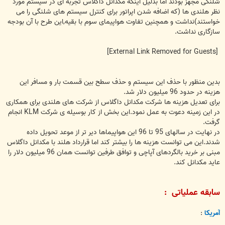
شلنگی مجهز بودند اما بدلیل اینکه مکدانل داگلاس تجربه ای در سیستم مورد
نظر هلندی ها (که اضافه شدن اپراتور برای کنترل سیستم های شلنگی را می
خواستند)نداشت و همچنین تفاوت هواپیمای سوم با بقیه,این طرح با آن بودجه
سازگاری نداشت.
[External Link Removed for Guests]
بدین منظور با حذف این سیستم و حذف سطح بین قسمت بار و مسافر این
هزینه در حدود 96 میلیون دلار شد.
برای تعدیل هزینه ها شرکت مکدانل داگلاس از شرکت های هلندی برای همکاری
در این زمینه دعوت به عمل نمود.این بخش از کار بوسیله ی شرکت KLM انجام
گرفت.
در نهایت در سالهای 95 تا 96 این هواپیماها دیر تر از موعد تحویل داده
شدند.این می توانست هزینه ها را بیشتر کند اما قرارداد هلند با مکدانل داگلاس
مبنی بر خرید بالگردهای آپاچی و توافق طرفین توانست همان 96 میلیون دلار را
عاید مکدانل کند.
سابقه عملیاتی :
آمریکا
: