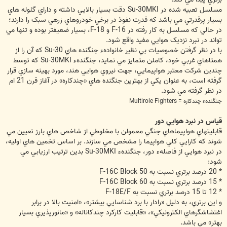
مسلسل تعبيه شده در Su-30MKI دقت بسيار بالايي داشته و داراي گلوله هاي
بسيار پرقدرتي مي باشد که قدرت نفوذ در برخي خودروهاي زرهي سبک را دارند؛
در حالي که مسلسل به کار رفته در F-16 و F-18، بسيار ضعيفتر بوده و تنها مي
تواند در نبرد نزديک هوايي مفيد واقع شود.
با در نظر گرفتن خصوصيات بي نظير خانوادهء جنگنده هاي Su-30 که آن را از
همتاهاي غربي خود، کاملن متمايز مي نمايد، جنگندهء Su-30MKI که توسط
چندين شرکت معتبر هواپيمايي، جهت نيروي هوايي هند، مورد بهينه سازي قرار
گرفته است، به عنوان يکي از بهترين جنگنده هاي «چندکاره» در آغاز قرن 21 ام
در نظر گرفته مي شود.
جنگندهء چندکاره = Multirole Fighters
قياس در نبرد هوايي دور
قابليتهاي هواپيماهاي جنگي معمولن با مخلوطي از شاخص هاي بارز تعيين مي
شوند که کارايي کلي هواپيما را مشخص مي سازند. بر اساس تخمين هاي اوليه،
در نبرد هوايي از فاصلهء دور، جنگندهء Su-30MKI بدين ترتيب ارزيابي مي
شود:
* 20 درصد برتري نسبت به F-16C Block 50
* 15 درصد برتري نسبت به F-16C Block 60
* 12 تا 15 درصد برتري نسبت به F-18E/F
و اين برتري، به دليل «رادار با برد شناسايي بيشتر»، «امنيت بالا در برابر
اغتشاشگرهاي الکترونيکي»، «قابليت کارکرد چندکاناله» و «مانورپذيري بسيار
بهتر» مي باشد.