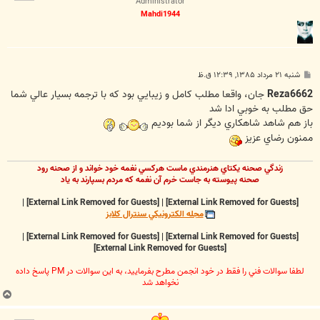
Administrator
Mahdi1944
پ
شنبه ۲۱ مرداد ۱۳۸۵, ۱۲:۳۹ ق.ظ
س
ت
Reza6662
جان، واقعا مطلب كامل و زيبايي بود كه با ترجمه بسيار عالي شما
حق مطلب به خوبي ادا شد
باز هم شاهد شاهكاري ديگر از شما بوديم
ممنون رضاي عزيز
زندگي صحنه يکتاي هنرمندي ماست هرکسي نغمه خود خواند و از صحنه رود
صحنه پيوسته به جاست خرم آن نغمه که مردم بسپارند به ياد
|
[External Link Removed for Guests]
|
[External Link Removed for Guests]
مجله الکترونيکي سنترال کلابز
|
[External Link Removed for Guests]
|
[External Link Removed for Guests]
[External Link Removed for Guests]
لطفا سوالات فني را فقط در خود انجمن مطرح بفرماييد، به اين سوالات در PM پاسخ داده
نخواهد شد
ب
ا