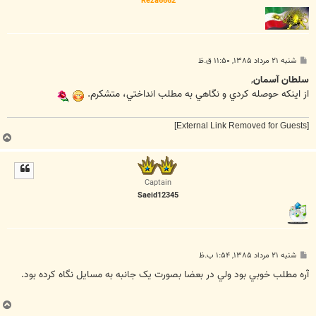
Reza6662
پ
شنبه ۲۱ مرداد ۱۳۸۵, ۱۱:۵۰ ق.ظ
س
ت
سلطان آسمان
,
از اينكه حوصله كردي و نگاهي به مطلب انداختي، متشكرم.
[External Link Removed for Guests]
ب
ا
ل
ا
Captain
Saeid12345
پ
شنبه ۲۱ مرداد ۱۳۸۵, ۱:۵۴ ب.ظ
س
ت
آره مطلب خوبي بود ولي در بعضا بصورت يک جانبه به مسايل نگاه کرده بود.
ب