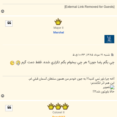
[External Link Removed for Guests]
ب
ا
ل
ا
Major II
Marshal
پ
شنبه ۲۱ مرداد ۱۳۸۵, ۱۰:۴۳ ق.ظ
س
ت
چي بگم رضا جون؟ هر چي ببخوام بگم تکراري شده. فقط دمت گرم
آخه چرا باور نمي کنيد؟! به جون خودم من همون سلطان آسمان قبلي ام.
اين هم اثر انگشتم:
حالا باورتون شد؟!!
ب
ا
ل
ا
Colonel II