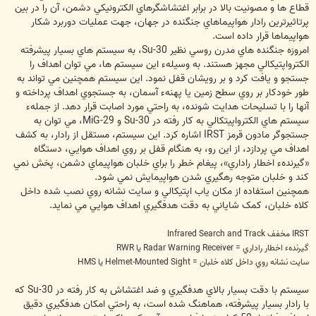
قطاع ها و مصونيت بالا در برابر اغتشاشگرهاي الکترونيکي دشمن، آن را در بين
پرتاثيرترين رادار هواپيماهاي جنگنده در جهان، جهت عمليات دوربرد شکار
هواپيماها قرار داده است.
امروزه جنگنده هاي مدرن روسي نظير Su-30، به سيستم هاي بسيار پيشرفته
الکترواپتيکالي مجهز هستند. به وسيلهء اين سيستم ها، مي توان اهداف را
جستجو و يافت کرد و بر رويشان قفل نمود. اين سيستم همچنين مي تواند به
طور خودکار بر روي سطح زمين يا پهنهء آسمان، به جستجوي اهداف پرداخته و
آنها را با تسليحات هدايت شونده، به راحتي مورد اصابت قرار دهد. از جملهء
سيستم هاي الکترواپيتکالي به کار رفته در Su-30 و MiG-29، مي توان به
جستجوگر مادون قرمز IRST اشاره کرد. اين سيستم، مستقل از رادار، به کشف
اهداف مي پردازد، از اين رو، به هنگام قفل بر روي اهداف هوايي، دستگاه
«گيرندهء اخطار راداري»، پيغام خطر را براي خلبان هواپيماي دشمن، پخش نمي
کند و خلبان متوجه رهگيري شدن هواپيمايش نمي شود.
همچنين استفاده از مکان ياب اپتيکالي و سايت نشانه روي نصب شده داخل
کلاه خلبان، کمک شاياني به دقت هدفگيري اهداف هوايي مي نمايد.
IRST مخفف Infrared Search and Track
گيرندهء اخطار راداري = Radar Warning Receiver يا RWR
سايت نشانه روي داخل کلاه خلبان = Helmet-Mounted Sight يا HMS
سيستم با دقت بسيار بالاي هدفگيري و ضد اغتشاش به کار رفته در Su-30 که
با رادار بسيار پيشرفته، هماهنگ شده است، به راحتي امکان هدفگيري دقيق