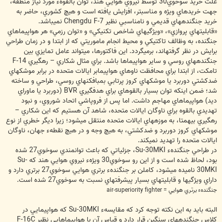
علت خريد سوخوي30 توسط نيروي هوايي هند، توان بالقوهء مورد نياز منطقه،
جهت خريدهاي ويژه و مناسب‏تر، افزايش يافته است و هيچ كشوري، حاضر به
خريد جنگنده‏هاي قديمي و نامناسبي نظير Chengdu F-7 نمي‏باشد.
«قابليتهاي پروازي»، «ويژگي‏هاي شاخص تكنيكي» و «توان رزمي» هر هواپيماهاي
جنگنده، به وظائف تاكتيكي و محيط انجام ماموريتي كه از ابتدا و در زمان طراحي
برايش در نظر گرفته‏اند، برمي‏گردد. اين فاكتورها، مي‏تواند عامل تمايزي بين
جنگنده‏هاي روسي و ساير هواپيماها باشد. براي مثال شكاري – رهگيري F-14
تامكت، از ابتدا براي محافظت ناوهاي هواپيمابر ايالات متحده در برابر موشكهاي
ضدكشتي دوربرد يا موشكهاي كروز پرتابي بمب‏افكن‏هاي روسي، طراحي و ساخته
شد؛ ضمن اينكه توان بسيار بالقوه‏اي براي هدفگيري BVR (دوربرد يا ماوراي
ديد) هواپيماهاي مهاجم داشت. اما پس از فروپاشي اتحاد شوروي، و نبود
تهديدي بالقوه براي ناوگان ايالات متحده، شاهد آن هستيم كه اين شكاري –
رهگيري بي‏همتا، به موزه‏هاي ايالات متحده منتقل مي‏‎شود؛ زيرا ديگر خطري از نوع
موشكهاي كروز دوربرد و ضدكشتي، به هيچ وجه و در هيچ نقطهء جهان، ناوگان
ايالات متحده را تهديد نمي‏كند.
در طراحي جنگندهء Su-30MKI، جزئياتي كه باعث توانمندي سوخوي27 شده
بود، لحاظ شده است و از اين رو سوخوي30 ويژهء نيروي هوايي هند كه Su-
30MKI ناميده مي‏شود، كاملن بر جنگندهء برتري هوايي سوخوي27 برتري دارد و
داراي ويژگي‏ها و قابليتهاي بسيار پيشرفته‏اي نسبت به سوخوي27 شده است.
جنگندهء برتري هوايي = air-superiority fighter
البته بايد به اين نكته توجه كرد كه مقايسهء Su-30MKI كه هواپيمايي در
كلاس جنگنده‏هاي سنگين قرار دارد و قياس آن با هواپيماهايي نظير F-16C