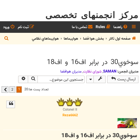
مرکز انجمنهای تخصصی
راهنما
Rules
تماس با ما
ثبت نام
ورود
ج
صفحه اول تالار
بخش هوا فضا
هواپيماها
هواپيماهاي نظامي
س
ت
سوخوي30 در برابر اف16 و اف18
ج
و
مدیران انجمن:
SAMAN
,
شوراي نظارت
,
مديران هوافضا
جستجو
جستجوی پیشر
ارسال پست
1
تعداد پست ها:20
2
بعدی
Colonel II
Reza6662
سوخوي30 در برابر اف16 و اف18