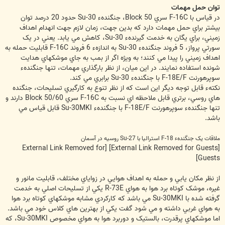
توان حمل مهمات
در قياس با F-16C سري Block 50، جنگندهء Su-30 حدود 20 درصد توان
بيشتر براي حمل مهمات دارد که بدين جهت، زمان لازم جهت انهدام اهداف
زميني، براي يگان به خدمت گيرندهء Su-30، کاهش مي يابد. يعني در يک
سورتي پرواز، 5 فروند جنگندهء Su-30 به اندازهء 6 فروند F-16C قابليت حمله به
اهداف زميني را پيدا مي کنند؛ به ويژه اگر از بمب به جاي موشکهاي هدايت
شونده استفاده نمايند. در اين ميان، از نظر بارگذاري مهمات، تنها جنگندهء
سوپرهورنت F-18E/F با جنگندهء Su-30 برابري مي کند.
نکتهء قابل توجه ديگر اين است که از نظر تنوع به کارگيري تسليحات، جنگنده
هاي روسي، برتري قابل ملاحظه اي نسبت به F-16C سري Block 50/60 دارند و
تنها جنگندهء سوپرهورنت F-18E/F با جنگندهء Su-30MKI قابل قياس مي
باشد.
ملاقات يک جنگندهء F-18 استراليا با Su-27 روسيه در آسمان
[External Link Removed for
[External Link Removed for Guests]
Guests]
از نظر مکان يابي و حمله به اهداف هوايي در زواياي مختلف، قابليت مانور و
غيره، موشک کوتاه برد هوا به هواي R-73E يکي از تسليحات اصلي به خدمت
گرفته شده با Su-30MKI مي باشد که کارکردي مشابه موشکهاي کوتاه برد هوا
به هواي غربي داشته و مي شود گفت يکي از بهترين هاي کلاس خود مي باشد.
اما موشکهاي پرقدرت، بالستيک و دوربرد هوا به هواي مخصوص Su-30MKI، که