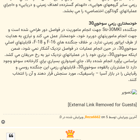
رزمي ساير گروههاي هوايي»، «انهدام گستردهء اهداف زميني و دريايي» و «اجراي
عملياتهاي گوناگون اختصاصي» را مي بخشد.
خودمختاري رزمي سوخوي30
جنگندهء Su-30MKI جهت انجام ماموريت در فواصل دور طراحي شده است و
جهت انجام ماموريتهاي دوربرد خود، خودمختار عمل مي کند و نيازي به هدايت
از طرف اپراتور زميني ندارد. بر خلاف جنگنده هاي F-16 و F-18، قابليتهاي اصلي
سوخوي30، در حين انجام عمليات در فواصل نزديک آشکار نمي شود، ضمن
اينکه سوخوي30، برتري خود را در عملياتهاي نزديک نيز به رخ حريفان مي کشد.
براساس برآورد انجام شدهء بالا، جاي اميدواري بسياري براي کارخانهء سوخو وجود
دارد تا مشتريان بالقوهء سوخوي30، قابليتهاي رزمي اين جنگنده روسي و
رقبايش را در بازار آسيا – پاسيفيک، مورد سنجش قرار دهند و آن را انتخاب
کنند.
[External Link Removed for Guests]
آخرین ويرايش توسط 5 on
Reza6662
, ويرايش شده در 0.
ب
ا
ل
ا