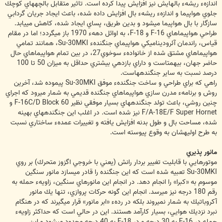
اندازهء ريشهء بالهايش نيز افزايش پيدا كرده است. تاثير متقابل بالچه‏هاي كوچك
جلوي هواپيما و اندازهء ريشهء بال افزايش داده شده، باعث ايجاد جريان گردابي
سازگار با بال هواپيما مي‏شود و بدين طريق، پساي ايجاد شده، كاهش مي‏يابد.
طراحي هواپيماهاي F-16 و F-18، به اوائل دههء 1970 باز مي‏گردد؛ اما در مقام
قياس، راندمان آئروديناميكي هواپيماي جنگندهء Su-30MKI، همانند تمامي
هواپيماهاي مشتق شده از خانوادهء سوخوي27، در بين تمام هواپيماهاي حال
حاضر جهان، بي‏همتاست و داراي بازدهي بيشتري حداقل به ميزان 50 تا 100
درصد نسبت به ساير جنگنده‏هاست.
راهي كه براي طراحي و ساخت جنگندهء موفق Su-30MKI پيموده شد، آخرين
روش و برنامهء مدرن سازي هواپيماهاي جنگنده قديمي به شمار مي‏رود كه اجراي
چنين روشي، باعث تولد جنگنده‏هاي بسيار موفقي نظير F-16C/D Block 60 و
F/A-18E/F Super Hornet نيز شده است. در اغلب اين جنگنده‏هاي بهينه
شده، مساحت بال و طول بدنه افزايش يافته و تغييرات عمدهء ساختاري نسبت
به طرح اوليه‏شان به وقوع پيوسته است.
مانور پذيري
موتورهايي با قابليت تغيير بردار رانش (يعني با خروجي اگزوز متحرك) بر روي
Su-30MKI تعبيه شده است كه اين جنگنده را قادر مي‏سازد مانور سنگين
موسوم به «كبرا» را انجام دهد. در انجام اين مانورهاي سنگين، زاويهء حمله به
رقم 180 درجه نيز مي‏رسد. انجام اين گونه حركات پروازي، تنها يك مانور
آكروباتيك به شمار نمي‏روند بلكه در ردهء «ابر مانور» قرار مي‏گيرند كه در هنگام
نبرد نزديك هوايي، بسيار كارآمد هستند. اين در حالي است كه حداكثر زاويهء
حمله در F-16 به 30 درجه و در F-18 به 40 درجه محدود مي‏شود و اين