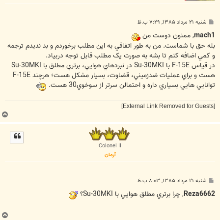
پ
شنبه ۲۱ مرداد ۱۳۸۵, ۷:۲۹ ب.ظ
س
ت
mach1
, ممنون دوست من
بله حق با شماست. من به طور اتفاقي به اين مطلب برخوردم و بد نديدم ترجمه
و کمي اضافه کنم تا بشه به صورت يک مطلب قابل توجه دربياد.
در قياس F-15E با Su-30MKI در نبردهاي هوايي، برتري مطلق با Su-30MKI
هست و براي عمليات ضدزميني، قضاوت، بسيار مشکل هست؛ هرچند F-15E
توانايي هايي بسياري داره و احتمالن سرتر از سوخوي30 هست.
[External Link Removed for Guests]
ب
ا
ل
ا
Colonel II
آرمان
پ
شنبه ۲۱ مرداد ۱۳۸۵, ۸:۰۳ ب.ظ
س
ت
Reza6662
, چرا برتري مطلق هوايي با Su-30MKI؟
ب