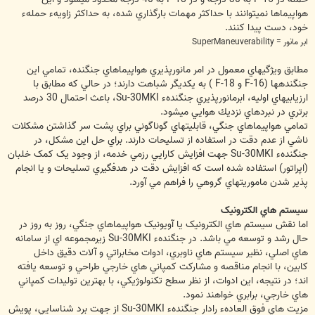
هواپيماها نمي‏توانند با حداكثر مهمات بارگذاري شده، به حداكثر زاويهء حملهء
خود، دست پيدا كنند.
ابر مانور = SuperManeuverability
مطابق ويژگي‏هاي معمول در امر مانورپذيري هواپيماهاي جنگنده، تمامي اين
جنگنده‏ها (F-16 و F-18 ) به يكديگر شباهت دارند؛ در حالي كه مطابق با
ارزيابي‏هاي اوليه، ابرمانورپذيري جنگندهء Su-30MKI، باعث احتمال 30 درصد
برتري در نبردهاي نزديك هوايي مي‏شود.
تمامي هواپيماهاي جنگي، قابليتهاي گوناگوني براي پشت سر گذاشتن مشکلات
ناشي از عدم دقت در استفاده از تسليحات دارند. براي حل اين مشکل، در
جنگندهء Su-30MKI جهت افزايش کارايي رزمي خدمه، از وجود يک کمک خلبان
(اپراتور) استفاده شده است که افزايش دقت در هدفگيري تسليحات و يا انجام
پذير شدن ماموريتهاي گروهي را فراهم مي آورد.
سيستم هاي الکترونيک
اما نقش سيستم هاي الکترونيک يا آويونيک هواپيماهاي جنگي، روز به روز در
حال رشد و توسعه مي باشد. در جنگندهء Su-30MKI زيرمجموعه اي از سامانه
هاي اصلي، نظير سيستم هاي ناوبري، ادوات مخابراتي و آلات دقيق داخل
کابين،‌ با انجام مناقصه و مشارکت کمپاني هاي خارجي طراحي و توسعه يافته
اند؛ در نتيجه، اين ادوات، از نظر سطح تکنولوژيکي، با بهترين توليدات کمپاني
هاي خارجي، برابري خواهند نمود.
مزيت هاي فوق العادهء رادار جنگندهء Su-30MKI از جهت برد شناسايي، پويش