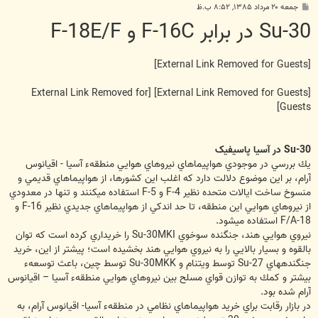
پ
جمعه ۲۰ مرداد ۱۳۸۵, ۸:۵۲ ب.ظ
س
Su-30 در برابر F-16C و F-18E/F
ت
[External Link Removed for Guests]
[External Link Removed for
[External Link Removed for Guests]
Guests]
Su-30 در آسيا پاسيفيک
يك بررسي در موجودي هواپيماهاي نيروهاي هوايي منطقهء آسيا - اقيانوس
آرام، بر اين موضوع دلالت دارد كه اغلب اين كشورها، از هواپيماهاي قديمي و
منسوخ ساخت ايالات متحده نظير F-4 و F-5 استفاده مي‏كنند و تنها در معدودي
از نيروهاي هوايي اين منطقه، تا حد اندكي از هواپيماهاي جديدي نظير F-16 و
F/A-18 استفاده مي‏شود.
نيروي هوايي هند، جنگنده سوخوي Su-30MKI را خريداري كرده است كه توان
بالقوه و بسيار بالايي را به نيروي هوايي هند بخشيده است؛ پيشتر از اين، خريد
جنگنده‏‎هاي Su-27 توسط ويتنام و Su-30MKK توسط چين، باعث توسعهء
بيشتر و كمك به توازن قواي مسلح بين نيروهاي هوايي منطقهء آسيا – اقيانوس
آرام شده بود.
در بازار رقابت براي خريد هواپيماهاي نظامي در منطقهء آسيا- اقيانوس آرام، به