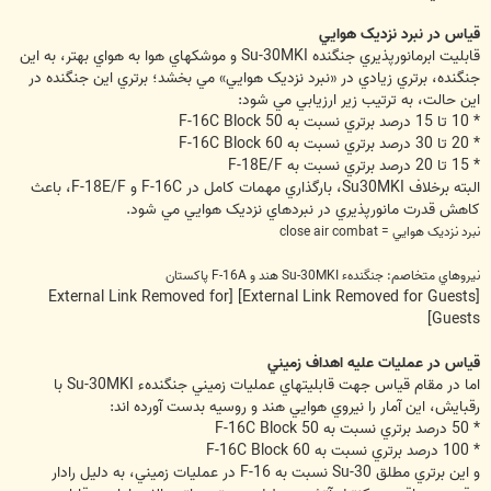
قياس در نبرد نزديک هوايي
قابليت ابرمانورپذيري جنگنده Su-30MKI و موشکهاي هوا به هواي بهتر، به اين
جنگنده، برتري زيادي در «نبرد نزديک هوايي» مي بخشد؛ برتري اين جنگنده در
اين حالت، به ترتيب زير ارزيابي مي شود:
* 10 تا 15 درصد برتري نسبت به F-16C Block 50
* 20 تا 30 درصد برتري نسبت به F-16C Block 60
* 15 تا 20 درصد برتري نسبت به F-18E/F
البته برخلاف Su30MKI، بارگذاري مهمات کامل در F-16C و F-18E/F، باعث
کاهش قدرت مانورپذيري در نبردهاي نزديک هوايي مي شود.
نبرد نزديک هوايي = close air combat
نيروهاي متخاصم: جنگندهء Su-30MKI هند و F-16A پاکستان
[External Link Removed for
[External Link Removed for Guests]
Guests]
قياس در عمليات عليه اهداف زميني
اما در مقام قياس جهت قابليتهاي عمليات زميني جنگندهء Su-30MKI با
رقبايش، اين آمار را نيروي هوايي هند و روسيه بدست آورده اند:
* 50 درصد برتري نسبت به F-16C Block 50
* 100 درصد برتري نسبت به F-16C Block 60
و اين برتري مطلق Su-30 نسبت به F-16 در عمليات زميني، به دليل رادار