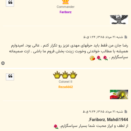
ل
ا
Commander
Fariborz
پ
شنبه ۲۱ مرداد ۱۳۸۵, ۱:۲۴ ق.ظ
س
ت
رضا جان من فقط بايد حرفهای مهدی عزيز رو تکرار کنم . عالی بود. اميدوارم
هميشه با مطالب خواندنی وخوبت زينت بخش فروم ما باشی . ازت صميمانه
سپاسگزارم .
ب
ا
ل
ا
Colonel II
Reza6662
پ
شنبه ۲۱ مرداد ۱۳۸۵, ۹:۲۴ ق.ظ
س
ت
,
Fariborz
,
Mahdi1944
از لطف و ابراز محبت شما بسيار سپاسگزارم.