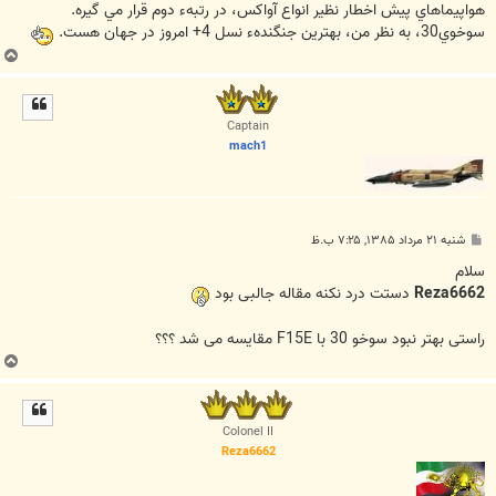
هواپيماهاي پيش اخطار نظير انواع آواکس، در رتبهء دوم قرار مي گيره.
سوخوي30، به نظر من، بهترين جنگندهء نسل 4+ امروز در جهان هست.
ب
ا
ل
ا
Captain
mach1
پ
شنبه ۲۱ مرداد ۱۳۸۵, ۷:۲۵ ب.ظ
س
ت
سلام
Reza6662
دستت درد نکنه مقاله جالبی بود
راستی بهتر نبود سوخو 30 با F15E مقایسه می شد ؟؟؟
ب
ا
ل
ا
Colonel II
Reza6662