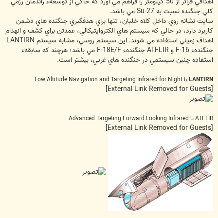
اهدافي فراتر از 50 کيلومتر را فراهم مي آورد که حاکي از توسعهء راندمان رزمي
کلي جنگنده نسبت به Su-27 مي باشد.
سايت نشانه روي داخل کلاه خلبان، تنها براي هدفگيري جنگنده هاي دشمن
کاربرد دارد، در حالي که سيستم هاي الکترواپتيکالي، عمدتن براي کشف و انهدام
اهداف زميني استفاده مي شوند. اين سيستم روسي، مشابه سيستم LANTIRN
جنگندهء F-16 و ATFLIR جنگندهء F-18E/F مي باشد؛ هرچند که سابقهء
استفاده چنين سيستمي در جنگنده هاي غربي، بيشتر است.
LANTIRN
يا Low Altitude Navigation and Targeting Infrared for Night
[External Link Removed for Guests]
ATFLIR يا Advanced Targeting Forward Looking Infrared
[External Link Removed for Guests]