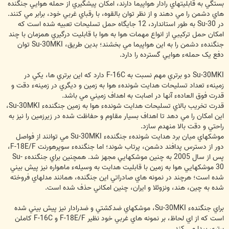
بستگي به قابليتهاي رادار هواپيما دارند، امکان پيشگيري از حمله هوايي جنگنده
هاي دشمن را مي دهند و از نظر توان بالقوه، با رقباي غربي خود، برابر مي کنند.
در Su-30 به طور استاندارد، 12 جايگاه حمل تسليحات تعبيه شده است که
امکان حمل ترکيبي از انواع مهمات هوا به هوا با قابليت درگيري همزمان با چند
جنگندهء دشمن را به اين هواپيما مي بخشند؛ بدين طريق، Su-30MKI توان
دفع يک حملهء هوايي گسترده را دارد.
Su-30MKI دو برتري مهم نسبت به F-16C دارد که اين برتري ها، يکي در
زمينهء تعداد تسليحات هدايت شوندهء هوا به زمين و ديگري در زمينهء دقت و
قدرت فوق العادهء آنها در اصابت به اهداف زميني مي باشد.
قدرت تخريب بالاي تسليحات هدايت شوندهء هوا به زمين جنگندهء Su-30MKI،
اين امکان را مي دهد تا اهداف بسيار مقاوم و حفاظت شده در زيرزمين را نيز به
راحتي و دقت بالا منهدم سازد.
موشکهاي ميان برد هدايت شوندهء جنگندهء Su-30MKI مي توانند از فواصل
دور از دسترس پدافند دشمن، پرتاب شوند؛ اما جنگندهء سوپرهورنت F-18E/F،
پس از سال 2005 به چنين موشکهايي مجهز شد. همچنين براي جنگندهء Su-
30 موشکهايي هوا به زمين با قابليت هدايت به وسيلهء ماهواره نيز پيش بيني
شده است؛ هرچند در نمونه هاي صادراتي اين جنگنده، همانند مدلهاي فروخته
شده به چين، هند، ونزوئلا و ايران، چنين امکاني حذف شده است.
براي جنگندهء Su-30MKI، موشکهاي ضدکشتي و ضدرادار نيز پيش بيني شده
است که از اي لحاظ، بر نمونه هاي غربي خود نظير F-18E/F و F-16C کاملن
برتري پيدا مي کند.