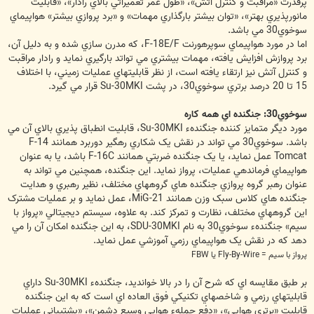
پرقدرت «مراقبت و کنترل آتش»، «طول عمر تعميراتي بالاي رادار»، «قابليت
مانورپذيري بهتر»، «توان بيشتر بارگذاري مهمات» و «برد پروازي بيشتر» هواپيماي
سوخوي30 مي باشد.
اما در مورد هواپيماي سوپرهورنت F-18E/F، که مدرن سازي شده و به دليل آن،
برد پروازش افزايش يافته، مهمات بيشتري مي تواتد بارگيري نمايد و رادار مراقبت
و کنترل آتش نيز ارتقاء يافته است، از نظر قابليتهاي عمليات زميني، با اختلاف
15 تا 20 درصد برتري سوخوي30، در پشت Su-30MKI قرار مي گيرد.
سوخوي30: جنگنده اي همه کاره
مورد ديگر متمايز کننده جنگندهء Su-30MKI، قابليت انطباق پذيري بالاي آن مي
باشد. سوخوي30 مي تواند در نقش يک شکاري رهگير دوربرد همانند F-14
Tomcat عمل نمايد، يا يک جنگنده ضربتي همانند F-16C باشد، يا به عنوان
هواپيماي فرماندهي عمليات، پرواز نمايد. اين جنگنده، همچنين مي تواند به
عنوان رهبر گروه پروازي جنگنده هاي گروههاي مختلف، نظير رهبري و هدايت
جنگنده هاي کلاس سبک وزن همانند MiG-21، عمل نمايد و بر عمليات مشترک
اين گروههاي مختلف، نظارت و تمرکز کند. به علاوه، سيستم ديجيتالي «پرواز با
سيم» جنگندهء سوخوي30 به نام SDU-30MKI، به اين جنگنده امکان آن را مي
دهد که در نقش يک هواپيماي رزمي آموزشي عمل نمايد.
پرواز با سيم = Fly-By-Wire يا FBW
بر طبق مقايسه اي که شرح آن را در بالا خوانديد، جنگندهء Su-30MKI داراي
قابليتهاي رزمي و شاخصهاي تکنيکي فوق العاده اي است که به اين جنگنده
قابليت «برتري هوايي»، «دفع حملهء هوايي وسيع دشمن»، «پشتيباني عمليات