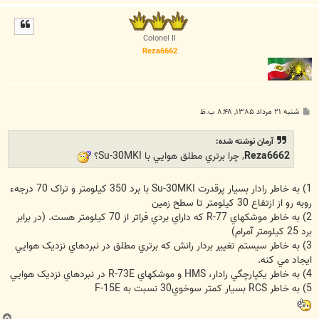
ا
ل
ا
Colonel II
Reza6662
پ
شنبه ۲۱ مرداد ۱۳۸۵, ۸:۴۸ ب.ظ
س
ت
آرمان نوشته شده:
Reza6662
, چرا برتري مطلق هوايي با Su-30MKI؟
1) به خاطر رادار بسيار پرقدرت Su-30MKI با برد 350 کيلومتر و تراک 70 درجهء
روبه رو از ازتفاع 30 کيلومتر تا سطح زمين
2) به خاطر موشکهاي R-77 که داراي بردي فراتر از 70 کيلومتر هست. (در برابر
برد 25 کيلومتر آمرام)
3) به خاطر سيستم تغيير بردار رانش که برتري مطلق در نبردهاي نزديک هوايي
ايجاد مي کنه.
4) به خاطر يکپارچگي رادار، HMS و موشکهاي R-73E در نبردهاي نزديک هوايي
5) به خاطر RCS بسيار کمتر سوخوي30 نسبت به F-15E
ب