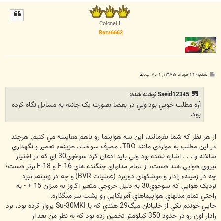
ا
ل
ا
Colonel II
Reza6662
پ
شنبه ۲۱ مرداد ۱۳۸۵, ۷:۰۱ ب.ظ
س
ت
Saeid12345 نوشته شده:
آره مطلب خوبي بود ولي در بعضا بصورت يک جانبه به مسايل نگاه کرده
بود.
از هر نظر که شما بفرمائيد، اين سه هواپيما رو باهم مقايسه مي کنيم. هرچند
در اين مطلب به مواردي مانند TBO، مصرف سوخت، هزينهء تعمير و نگهداري
سالانه و . . . اشاره نشده بود ولي بايد اذعان کرد سوخوي30 اي که در اختيار
نيروي هوايي هند هست، از تمام مدلهاي جنگنده هاي F-16 و F-18 برتر هست؛
چه در زمينهء رادار و موشکهاي دوربرد (عمليات BVR) و چه در زمينهء‌ نبرد
نزديک هوايي که سوخوي30 به دليل خروجي متغير اگزوز به ميزان 15 + - به
راحتي تمام مدلهاي هواپيماهاي آمريکايي رو پشت سر ميگذاره.
جايي خوندم يکي از خلبانان ميگ29 هندي که با Su-30MKI پرواز کرده بود، برد
رادار اون رو در حدود 350 کيلومتر تخمين زده بود که به نظر من بعد از