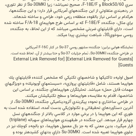
سري Block50/60 و F-18E/F، صحيح نمي‏باشد؛ زيرا Su-30MKI از نظر تئوري،
در رده‏بندي متفاوتي از اين جنگنده‏هاي آمريكايي قرار دارد؛ و اين جنگنده‏ها،
هركدام بر اساس نياز بالقوهء منطقهء رزمي خود، طراحي و ساخته شده‏اند.
براي مثال، جنگندهء F-18E/F كه بر اساس طرح هواپيماي F/A-18 ساخته شده
است، داراي قابليتهاي ضربتي مشخصي مي‏باشد كه از اين لحاظ، به جنگندهء
روسي سوخوي30، شباهت بيشتري پيدا مي‏كند.
نمايشگاه هوايي برلين: جنگندهء مشهور روسي Su-37 در كنار F-16C آمريكايي
در طراحي جنگندهء Su-30MKI، تمام جزئيات Su-37 و حتا بيشتر از آن، لحاظ شده است.
[External Link Removed for
[External Link Removed for Guests]
Guests]
اصول اوليهء تاكتيكها و شاخص‏هاي تكنيكي كه مشخص كنندهء قابليتهاي يك
هواپيما هستند، شامل «قابليتهاي پروازي»، «سيستم‏هاي آويونيك» و «ويژگي‏هاي
مهمات قابل حمل» مي‏باشد. تحليل‏گران هواپيماهاي جنگنده، بر اساس اين
شاخص‏ها، اقدام به مقايسهء هواپيماها و سطح تكنيكي‏شان مي‏كنند.
در طراحي ساختاري و نحوهء پيكربندي آئروديناميكي جنگندهء Su-30MKI، از
آخرين دستآوردهاي تحقيقاتي و تكنولوژيكي بدست آمده، استفاده شده است به
طوري كه اين هواپيما را در برخي موارد در كلاسي بالاتر از جنگنده‏هاي نسل
چهارم قرار مي‏دهد. اين جنگنده در طبقه‏بندي هواپيماهاي سه‏باله (triplane)
قرار مي‏گيرد، بدين معني كه به جز بال معمول هواپيما، دو بالچهء كوچك نيز در
جلوي هواپيما تعبيه شده است. Su-30MKI داراي بدنه‏اي كشيده‏تر بوده و