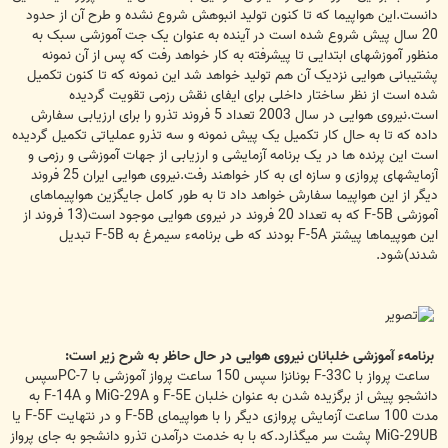
دانست.این هواپیما که تا کنون تولید انبوهش شروع نشده و طرح آن از حدود
20 سال پیش شروع شده است در آینده به عنوان یک جت آموزشی سبک به
منظور آموزشهای ابتدایی تا پیشرفته به کار خواهد رفت که پس از آن نمونه
پشتیبانی هوایی نزدیک آن هم تولید خواهد شد این نمونه که تا کنون تکمیل
شده است از نظر ساختار داخلی برای ایفای نقش رزمی تقویت گردیده
است.نیروی هوایی در سال 2003 تعداد 5 فروند تذرو را برای ارزیابی سفارش
داده که تا به حال کار تکمیل یک پیش نمونه و سه تذرو عملیاتی تکمیل گردیده
است این پرنده ها در یک برنامه آزمایشی و ارزیابی از جهات آموزشی و رزمی و
آزمایشهای پروازی و سازه ای به کار خواهند رفت.نیروی هوایی ایران 25 فروند
دیگر از این هواپیما سفارش خواهد داد تا به طور کامل جایگزین هواپیماهای
آموزشی F-5B که به تعداد 20 فروند در نیروی هوایی موجود است(13 فروند از
این هوپیماها پیشتر F-5A بودند که طی برنامهء سیمرغ به F-5B تبدیل
شدند)شود.
برنامهء آموزشی خلبانان نیروی هوایی در حال حاظر به شرح زیر است:
ساعت پرواز با F-33C بونانزا سپس 150 ساعت پرواز آموزشی با PC-7سپس
دانشجو پیش از برگزیده شدن به عنوان خلبان F-5E و MiG-29A و F-14A به
مدت 100 ساعت آزمایش پروازی دیگر را با هواپیمای F-5B و در نتهایت F-5F یا
MiG-29UB پشت سر میگذارد.که با به خدمت درآمدن تذرو دانشجو به جای پرواز