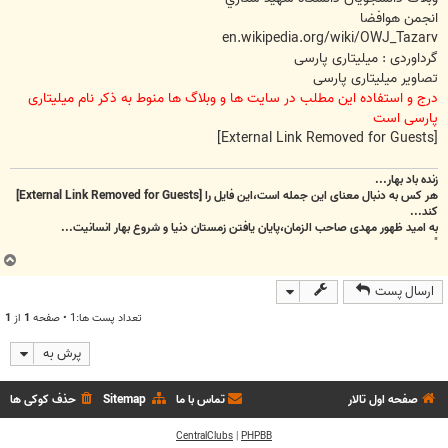
انجمن هوافضا
en.wikipedia.org/wiki/OWJ_Tazarv
گرداوردی : میلیتاری پارسی
تصاویر میلیتاری پارسی
درج و استفاده این مطلب در سایت ها و وبلاگ ها منوط به ذکر نام میلیتاری
پارسی است
[External Link Removed for Guests]
زنده باد بهار...
هر کس به دنبال معنای این جمله است،این فایل را
[External Link Removed for Guests]
کند...
به امید ظهور مهدی صاحب الزمان،پایان یافتن زمستان دنیا و شروع بهار انسانیت...
"
ب
ا
ارسال پست
ل
ا
تعداد پست ها:1 • صفحه
1
از
1
پرش به
صفحه اول تالار
تماس با ما
Sitemap
حذف کوکی ها
CentralClubs
|
PHPBB