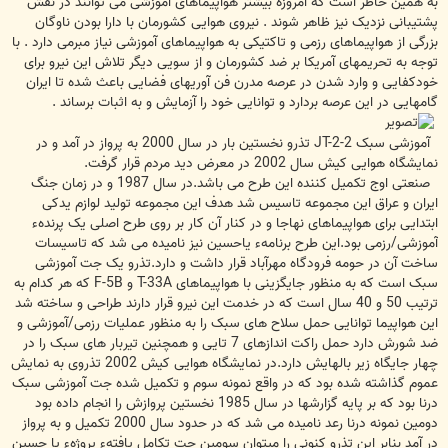
به همین خاطر است که امروزه بیشتر هواپیماهای آموزشی می توانند در نقش
پشتیبانی نزدیک نیز ظاهر شوند . نیروی هوایی کشورمان با دارا بودن ناوگان
بزرگی از هواپیماهای رزمی و تاکتیکی به هواپیماهای آموزشی نیاز مبرمی دارد . با
توجه به تحریمهای آمریکا بر ضد کشورمان و از سویی دیگر تلاش این نیرو برای
خودکفایی و وارد شدن در عرصه مدرن فن آوریهای فضایی باعث شده تا ایران
گامهایی در این عرصه بردارد و توانایی خود را آزمایش و به اثبات برساند .
آموزشی سبک JT-2-2 تذرو نخستین بار در سال 2000 به پرواز در آمد و در
نمایشگاه هوایی کیش سال 2002 در معرض دید مردم قرار گرفت.
صنعتی اوج تکمیل کننده این طرح می باشد.در سال 1987 و در زمان جنگ
ایران و عراق این مجموعه تاسیس شد هدف این مجموعه تولید لوازم یدکی
ابتدایی برای هواپیماهای نهاجا و در کنار آن کار بر روی طرح اصلی یک پرندهء
آموزشی/رزمی بود.این طرح برنامهء یاحسین نیز نامیده می شد که تاسیسات
ساخت آن در حومه فرودگاه مهرآباد قرار داشت و دارد.تذرو یک جت آموزشی
سبک است که به منظور جایگزینی با هواپیماهای T-33A و F-5B که هر کدام به
ترتیب 50 و 40 سال است که در خدمت این نیرو قرار دارند طراحی و ساخته شد
این هواپیما توانایی حمل سلاح های سبک را به منظور عملیات رزمی/آموزشی و
ضد شورش دارد حمل راکت اندازهای 7 تایی و همچنین تیربار های سبک را در
چهار جایگاه زیر بالهایش دارد.در نمایشگاه هوایی کیش 2002 تذروی به نمایش
عموم گذاشته شده بود که در واقع نمونه سوم و تکمیل شده جت آموزشی سبک
درنا بود که بر پایه گزارشها در سال 1985 نخستین پروازش را انجام داده بود
دومین نمونه درنا رعد نامیده می شد که در حدود سال 2000 تکمیل و به پرواز
در آمد بنابر این تذرو کنونی را میتوان سومین جت تکامل یافتهء پروژهء یا حسین