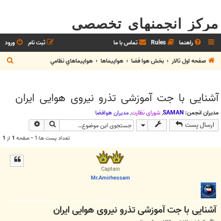
مرکز انجمنهای تخصصی
راهنما
Rules
تماس با ما
ثبت نام
ورود
ج
صفحه اول تالار
بخش هوا فضا
هواپيماها
هواپيماهاي نظامي
س
ت
آشنایی با جت آموزشی تذرو نیروی هوایی ایران
ج
و
مدیران انجمن:
SAMAN
,
شوراي نظارت
,
مديران هوافضا
جستجو
جستجوی پیش
ارسال پست
تعداد پست ها:1 • صفحه
1
از
1
Captain
Mr.Amirhessam
آشنایی با جت آموزشی تذرو نیروی هوایی ایران