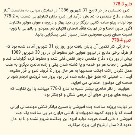
تذرو 3-778
تذرو نخستین بار در تاریخ 31 شهریور 1386 در نمایش هوایی به مناسبت آغاز
هفتهء دفاع مقدس به نمایش درآمد این تذرو دارای تفاوتهایی نسبت به 2-778
بود لولهء پیتو ساده کانپی بزرگتر برای دید بهتر و دریچهء هوای موتور متفاوت
اگزوز بدون انحنا و در نهایت فاقد انحنای انتهای دم عمودی و بالهایی با زاویه
نسبت سطح زمین همچنین مقدار بسیار کمی پسگرایی بالها.
تذرو 4-778
به تازگی کار تکمیل آن پایان یافت برای روز رژه 31 شهریور آماده شده بود که
از طرف برخی منابع در نیروی هوایی خبر سقوط آن در روز 30 شهریور 1389
پیش از روز رژهء دفاع مقدس دچار نقص فنی شده و سقوط کرده گزارشات ضد و
نقیضی از نجات هر دو خدمه و یا کشته شدن یکی و زنده ماندن دیگری به علت
عمل نکردن راکت اجکت صندلیها به هر حال پرواز 2 فروند تذرو بر فراز مقبرهء
آیت ا... خمینی که طبق قول داده شده قرار بود پرواز سه فروندی انجام شود بر
صحت این موضوع احتمالی می افزاید.
هواپیما از نظر ظاهری بیشتر شبیه به تذرو 3-778 میباشد با این تفاوت که
دریچه های ورودی هوای آن مربعی شکل و کوچکتر بود.
در نهایت پروژهء ساخت جت آموزشی یاحسین بیانگر تلاش مهندسانی ایرانی
است که با وجود کمبود تجهیزات با تلاشی فراوان در پی ساخت یک جت
آموزشی داخلی است هرچند تولید انبوه این جنگنده شروع نشده و تا به حال
حدود 20 سال ازتاریخ این پروژه میگذرد.