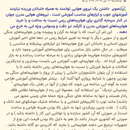
پ
یک‌شنبه ۱۲ تیر ۱۳۹۰, ۶:۰۰ ب.ظ
س
ت
داشتن یک نیروی هوایی توانمند به همراه خلبانان ورزیده نیازمند
آموزشهای خوب و ابزارهای مناسب آموزشی است . نیروهای هوایی مدرن جهان
در کنار سرمایه گذاری برای هواپیماهای رزمی نسبت به ساخت و یا خرید
هواپیماهای اموزشی مدرن و کارآمد نیز دقت و وسواس ویژه ایی به خرج می
دهند .
این امر آن است که با توجه به گران و پیچیده بودن هواپیماهای جنگی
امروز و از سویی دیگر با توجه به تغییر شرایط رزمی در دهه های اخیر آموزش
نیروی انسانی و خلبانان این نوع هواپیماها نیز ابزارهای پیشرفته و مناسبی را
میطلبد . در حال حاضر بازار مناسبی برای هواپیماهای آموزشی وجود دارد و
کشورهای سازنده هواپیما طرحهای زیادی را به مرحله ساخت رسانده و به بازار
معرفی کرده اند . یک هواپیمای خوب آموزشی می بایست بیشترین و نزدیکترین
امکانات و شرایط فیزیکی را نسبت به هواپیماهای رزمی داشته باشد تا با
استفاده از آن بتوان دانشجویان خلبانی را پیش از پرواز با هواپیماهای جنگی به
بهترین وجهی با شرایط پروازی آنها آشنا کرد . بیشتر هواپیماهای آموزشی طراحی
شده به گونه ایی ساخته می شوند که بتوان از آنها در نقش یک هواپیمای "
پشتیبانی نزدیک " نیز استفاده کرد .معمولا این رده از هواپیماها نظامی فاقد
رادار هستند و تنها به سامانه های جنگی ویژه حمله های زمینی مجهز می
باشند( مانند توپ با کالیبرهای انتخابی و یا سامانه شلیک موشکهای ضد تانک و
راکت ) . علت چنین رویکردی تنها به دلیل بالا بودن هزینه طراحی و ساخت
است( در صورتی که آن کشور سازنده و یا توانایی این کار را داشته باشد ) و در
صورتی که کشوری خریدار باشد باز هم به دلیل بالا بودن قیمت این نوع از
تجهیزات ترجیح می دهند هواپیمایی را بخرند که کاربردی دو گانه داشته باشد .