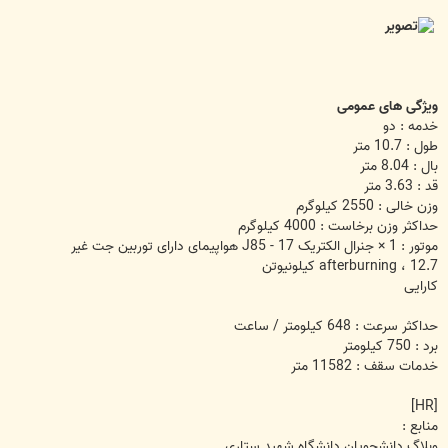
ویژگی های عمومی
خدمه : دو
طول : 10.7 متر
بال : 8.04 متر
قد : 3.63 متر
وزن خالی : 2550 کیلوگرم
حداکثر وزن برخاست : 4000 کیلوگرم
موتور : 1 × جنرال الکتریک J85 - 17 هواپیمای دارای توربین جت غیر
afterburning ، 12.7 کیلونیوتن
کارایی
حداکثر سرعت : 648 کیلومتر / ساعت
برد : 750 کیلومتر
خدمات سقف : 11582 متر
[HR]
منابع :
وبلاگ دانشجويان دانشگاه شهيد ستاري