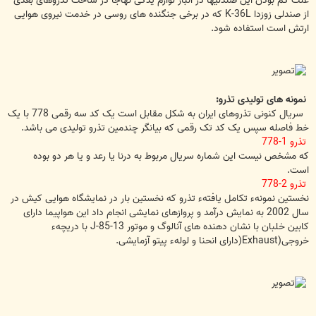
علت کم بودن این صندلیها در انبار لوازم یدکی نهاجا در ساخت تذروهای بعدی
از صندلی زوزدا K-36L که در برخی جنگنده های روسی در خدمت نیروی هوایی
ارتش است استفاده شود.
نمونه های تولیدی تذرو:
سریال کنونی تذروهای ایران به شکل مقابل است یک کد سه رقمی 778 با یک
خط فاصله سپس یک کد تک رقمی که بیانگر چندمین تذرو تولیدی می باشد.
تذرو 1-778
که مشخص نیست این شماره سریال مربوط به درنا یا رعد و یا هر دو بوده
است.
تذرو 2-778
نخستین نمونهء تکامل یافتهء تذرو که نخستین بار در نمایشگاه هوایی کیش در
سال 2002 به نمایش درآمد و پروازهای نمایشی انجام داد این هواپیما دارای
کابین خلبان با نشان دهنده های آنالوگ و موتور J-85-13 با دریچهء
خروجی(Exhaust(دارای انحنا و لولهء پیتو آزمایشی.