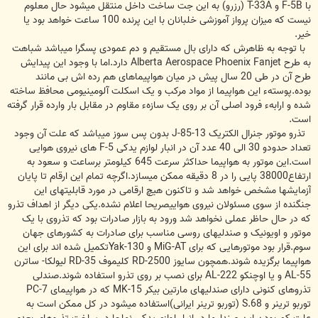
با F-5B و T-33A (رزرو) به این جت ساخت داخل منتقل میشود حال معلوم
نیست که میزان پرواز آموزشی خلبانان با این پرنده 100 ساعت خواهد بود یا
خیر.
با توجه به ظاهرش که دارای بال مستقیم و دم عمودی پسگرا میباشد شباهت
به طرح Alberta Aerospace Phoenix Fanjet دارد.اما با وجود این پیدایش
طرح آن در طی 20 سال پیش در میان هواپیماهای هم رده اش بی مانند
بوده.پوستهء این هواپیما از مواد مرکب و یک اسکلت آلومینیومی محافظ ساخته
شده و ارابهء فرود اصلی آن بر روی یک سازهء مقاوم در مقابل بار وارده قرار گرفته
است.
تذرو موتور جنرال الکتریک J-85-13 بدون پس سوز میباشد که علت آن وجود
تعداد حدودو 30 الی 40 عدد آن در انبار لوازم یدکی F-5 های نیروی هوایی
است.این موتور به هواپیما حداکثر سرعت 645 کیلومتر برساعت و سعود به
ارتفاع38000 پایی را در 8 دقیقه ممکن میسازد.اگرچه تمام این ارقام تا پایان
آزمایشها مشخص خواهد شد و تاکنون هیچ ارقامی در مورد قابلیتهای این
جنگنده از سوی مسئولان نیروی هواییصریحا اعلام نشده.یکی دیگر از اهداف تذرو
که در حال حاظر عملی نخواهد شد ورود به بازار صادرات بود که تذروی با یک
موتور و اویونیک و صندلیهای روسی مناسب برای صادرات به کشورهای جهان
سوم.قرار بود موتورهایی که برای MiG-AT و Yak-130تکمیل شده اند برای این
هواپیما برگزیده شوند.همچون سایوز RD-2500 کلیموف RD-35 لیولکا- ساترن
AL-55 و یا اوچنکو AL-222 برای نصب بر روی تذرو استفاده شوند.صندلی
تذروهای کنونی دارای صندلیهای مارتین بیکر MK-15 که در هواپیمای PC-7
توربو ترینر و S.68 (توربو ترینر ایرانی)استفاده میشود در کل ممکن است به