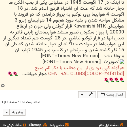
تا اینکه در 17 اگوست 1945 در عملیاتی یکی از بمب افکن ها
دچار حادثه شد که علت ان اشتباه فردی اعلام شد .در 18
اگوست 4 هواپیما روی توکیو به پرواز درامدن که دو فروند با
مشکل مواجه شدن و بقیه مورد هجوم 14 هواپیمای زیرو 3
هواپیمای Kawanishi N1K قرار گرفتن ولی چون در ارتفاع
20000 پا پرواز میکردن تصور میشد هواپیماهای زاپنی قادر به
دیدن انها در فراز توکیو نباشن .در 28 اگوست هم تعداد دیگری از
این هواپیماها در حوادث جداگانه ای دچار حادثه شدن که طی ان
15 نفر کشته شدن و سرنجام در 8 سپتامبر 1945 تولید ان
متوقف شد.
[FONT=Times New Roman]
[FONT=Times New Roman]
</
هرگونه کپی برداری از این مطلب با ذکر نام منبع
[COLOR=#4f81bd]CENTRAL CLUBS
مجاز میباشد.
ب
ا
ارسال پست
ل
ا
تعداد پست ها:1 • صفحه
1
از
1
پرش به
صفحه اول تالار
تماس با ما
Sitemap
حذف کوکی ها