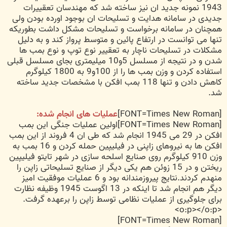
1943 نمونه جدید ان نیز ساخته شد که مهندسان تعقییرات
جدیدی در سامانه هدایت و تسلیحات ان بوجود اورده بودن ولی
همچنان در سامانه برخواست و تسلیحات مشکل داشت بطوریکه
تنها می توانست در ارتفاع پائین و متوسط پرواز کند و به دلیل
مشکلات در تسلیحات ناچار به تعقییر نوع توپ و نوع بمب ها
شدن و در نتیجه از مسلسل 5و10 میلیمتری بجای مسلسل قبلی
استفاده کردن و وزن بمب ها را از 100و9 به 1800 کیلوگرم
کاهش دادن و تنها 118 بمب افکن با مشخصات جدید ساخته
شد.
[FONT=Times New Roman]
عملیات های انجام شده:
[FONT=Times New Roman]اولین عملیات جنگی این بمب
افکن در 29 می 1945 انجام شد که طی ان 4 فروند از این بمب
افکن ها به نیروهای زاپنی در فیلیپین حمله کردن و 16 بمب به
وزن 910 کیلوگرم روی صنایع اسلحه سازی در شهر تایتو فیلیپین
ریختن و در 15 زوئن هم یکی دیگر از صنایع تسلیحاتی زاپن را
منهدم کردند.نتایج پیروزمندانه بود و 6 عملیات موفقیت امیز
دیگر هم انجام شد تا اینکه در 13 اگوست 1945 وظیفه نظارت
برای جلوگیری از عملیات نظامی توسط زاپن را برعهده گرفت.
<o:p></o:p>
[FONT=Times New Roman]