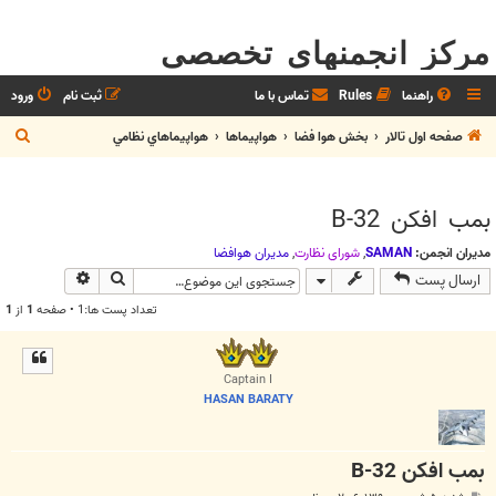
مرکز انجمنهای تخصصی
راهنما
Rules
تماس با ما
ثبت نام
ورود
ج
صفحه اول تالار
بخش هوا فضا
هواپيماها
هواپيماهاي نظامي
س
ت
بمب افکن B-32
ج
و
مدیران انجمن:
SAMAN
,
شوراي نظارت
,
مديران هوافضا
جستجو
جستجوی پیش
ارسال پست
تعداد پست ها:1 • صفحه
1
از
1
Captain I
HASAN BARATY
بمب افکن B-32