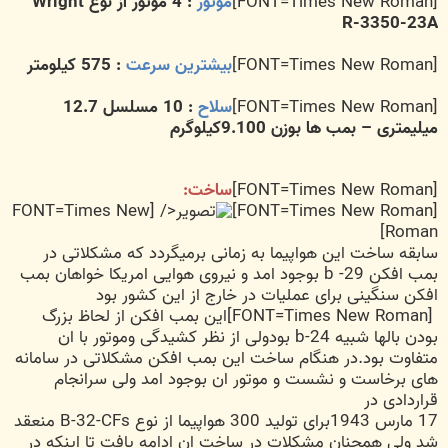
[FONT=Times New Roman]
موتور
: 4 موتور از نوع Wright
R-3350-23A
[FONT=Times New Roman]
بیشترین سرعت
: 575 كیلومتر
[FONT=Times New Roman]
سلاح
: 10 مسلسل 12.7
میلیمتری – بمب ها بوزن 9.100کیلوگرم
[FONT=Times New Roman]
ساخت:
[FONT=Times New
</
[FONT=Times New Roman]
Roman]
سابقه ساخت این هواپیما به زمانی برمیگردد که مشکلاتی در
بمب افکن b -29 بوجود امد و نیروی هوایی امریکا خواهان بمب
افکن سنگینی برای عملیات در خارج از این کشور بود
[FONT=Times New Roman]این بمب افکن از لحاظ بزرگ
بودن بالها شبیه b-24 بودولی از نظر کشیدگی وموتور با ان
متفاوت بود.در هنگام ساخت این بمب افکن مشکلاتی در سامانه
های برخاست و نشست و موتور ان بوجود امد ولی سرانجام
قراردادی در
17 مارس 1943برای تولید 300 هواپیما از نوع B-32-CFs منعقد
شد ولی همچنان مشکلات در ساخت ان ادامه یافت تا اینکه در