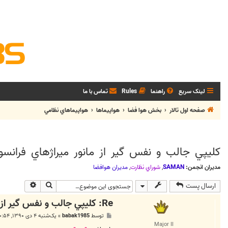
لینک سریع
راهنما
Rules
تماس با ما
صفحه اول تالار
بخش هوا فضا
هواپيماها
هواپيماهاي نظامي
کليپي جالب و نفس گير از مانور ميراژهاي فرانسو
مدیران انجمن:
SAMAN
,
شوراي نظارت
,
مديران هوافضا
جستجو
جستجوی پی
ارسال پست
Re: کليپي جالب و نفس گير از مانور ميراژهاي فرانسوي
پ
توسط
babak1985
»
یک‌شنبه ۴ دی ۱۳۹۰, ۱۰:۵۴ ب.ظ
س
Major II