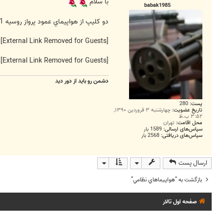
ت
با سلام
babak1985
دو كليپ از هواپيماي عمود پرواز روسيه Yak-141
[External Link Removed for Guests]
[External Link Removed for Guests]
دشمن رو باید از دور دید
پست:
280
تاریخ عضویت:
چهارشنبه ۳ فروردین ۱۳۹۰,
۳:۵۲ ب.ظ
محل اقامت:
تهران
سپاس‌های ارسالی:
1589 بار
سپاس‌های دریافتی:
2568 بار
ارسال پست
بازگشت به “هواپيماهاي نظامي”
صفحه اول تالار