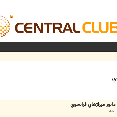
ي
شرفته