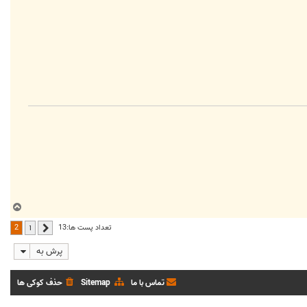
ب
ا
2
تعداد پست ها:13
1
قبلی
ل
ا
پرش به
تماس با ما
Sitemap
حذف کوکی ها