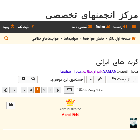
مرکز انجمنهای تخصصی
راهنما
Rules
تماس با ما
ثبت نام
ورود
ج
صفحه اول تالار
بخش هوا فضا
هواپيماها
هواپيماهاي نظامي
س
ت
گربه های ايرانی
ج
و
مدیران انجمن:
SAMAN
,
شوراي نظارت
,
مديران هوافضا
جستجو
جستجوی پیشر
ارسال پست
صفحه
3
از
16
3
تعداد پست ها:183
…
16
5
4
2
1
قبلی
بعدی
Administrator
Mahdi1944