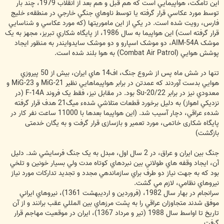
اين تامکت، هواپيمايي است که هم قبل و هم بعد از انقلاب 1979، چند بار
توسط مورد عکاسي قرار گرفته يا توسط ناوهاي جنگي خارجي در منطقهء خليج
فارس، رويت شده است. در يکي از اين ماموريتها (که مورد عکاسي و شناسايي
قرار گرفته است) اين هواپيما به سال 1986، از پايگاه شکاري تبريز، مجهز به يک
موشک AIM-54A، دو موشک اسپارو و دو موشک سايدوايندر به منظور ايجاد
پوشش هوايي (Combat Air Patrol) به هوا بلند شده است.
تنها در شش ماه پس از شروع جنگ، اف14 هاي ايران، بيش از 50 پيروزي
هوايي بدست آوردند که عمدتن در برابر هواپيماهايي نظير MiG-21 و MiG-23 و
معدودي نيز در برابر Su-20/22 بود. در مقابل نيز، فقط يک فروند F-14A (در
نزديکي اهواز) به دليل برخورد قطعات متلاشي شدهء ميگ21 هدف قرار گرفته
شدهء عراقي، دچار آسيب شد. (این هواپیما بعدها با 11000 ساعت نفر کار در
پایگاه شکاری خاتمی، مورد تعمیر و بازسازی قرار گرفت و به یگان خدمتی
بازگشت)
جنگ بين ايران و عراق، در 2 سال اول، مبدل به يک جنگ فرسايشي شد. دليل
آن، ايجاد وقفه هاي طولاني بين نبردهاي کوتاه مدت ولي بسيار خونين و تلخي
بود که به جهت نياز دو طرف براي سازماندهي مجدد و تجديد تدارکات مورد نياز
نيروهاي نظامي، لازم مي گشت.
سرانجام در بهار سال 1982، (فروردين و ارديبهشت 1361)، نيروهاي ايراني
موفق شدند متجاوزان عراقي را به پشت مرزهاي بين المللي عقب برانند و از آن
تاريخ تا اواسط سال 1988 (تير و مرداد 1367)، ايران در موقعيت مهاجم قرار
گرفت.