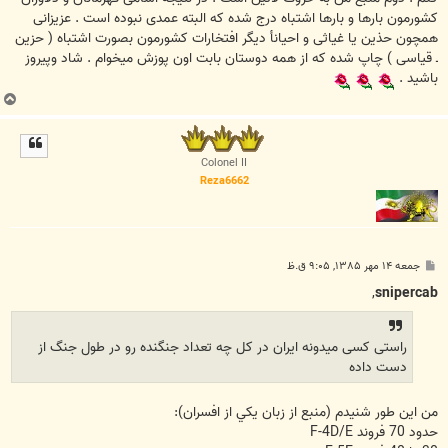
کشورمون بارها و بارها اشتباه درج شده که البته عمدی نبوده است . عزيزانی
همچون حذين يا غياثی و احيانأ ديگر افتخارات کشورمون بصورت اشتباه ( حزين
ـ قياسی ) چاپ شده که از همه دوستان بابت اون پوزش ميخوام . شاد وپيروز
باشيد .
ب
ا
ل
ا
Colonel II
Reza6662
پ
جمعه ۱۴ مهر ۱۳۸۵, ۹:۰۵ ق.ظ
س
ت
,
snipercab
راستی کسی میدونه ایران در کل چه تعداد جنگنده رو در طول جنگ از
دست داده
من اين طور شنيدم (منبع از زبان يکي از افسران):
حدود 70 فروند F-4D/E