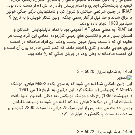
تبعيد يا بازنشستگي اجباري و اعدام پرسنل وفادار به ش ا ه از دست داده بود.
IRIAF در چنين شرائطي حياتش را شروع کرد و تامکتهايش درگير جنگي خونين
با عراق شدند و حتا قبل از آغاز رسمي جنگ، اولين شکار خويش را به تاريخ 9
سپتامبر 1980 انجام داده بودند.
اما IRIAF به معني همان IIAF قديمي بود با تمام قابليتهايش: خلبانان و
افسران بسيار ماهر و تکنسين هاي زميني کارآزموده. تمامي اين افراد پشت هر
عقيده اي که داشتند، بسيار ميهن پرست بودند. اين افراد صادقانه در خدمت
نيروي هوايي ماندند و کاري را انجام دادند که کمتر کسي قادر به بيان آن است و
آن خدمت صادقانه به وطن بود، در جريان جنگي که رخ داده بود.
اف14 به شماره سريال 6020 – 3
اين اولين تامکتي شناخته مي شود که به سوي يک MiG-25 عراقي، موشک
AIM-54A (فونيکس) را شليک کرد. اين درگيري به تاريخ 15 مي 1981
(ارديبهشت 1360) رخ داد و موشک فونيکس، به دلائل نامعلوم، تنها باعث
خسارات اندکي در ميگ25 عراقي شد که گفته مي شود به وسيلهء خلبانان
روسي هدايت مي شد. پس از اين، ميگ25 عراقي، با سرعت 2800 کيلومتر بر
ساعت، به سمت پايگاهش در عراق فرار کرد.
اف14 به شماره سريال 6022 – 3