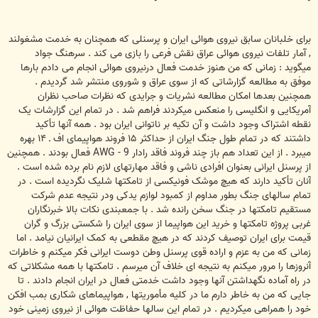
برای خلبانان سابق نيروی هوائی ايران و پرسنلی که همچنان به خدمت مشغولند
, آمار تلفات نيروی هوائی عراق نقش فرعی را بازی می کند . سرهنگ جواد
ميگويد : زمانی که من هنوز خدمت فعال درنيروی هوائی انجام می دادم بارها
موفق به مطالعه گزارشاتی که از سوی عراق و شوروی منتشر شد گرديدم .
همچنين بعدها امکان مطالعه نشريات و جرايدی که نظرات صاحب نظران
آمريکايی و انگليسی را منعکس ميکردند فراهم شد . در تمام اين گزارشات يک
نقطه اشتراک وجود داشت و آن تکيه بر ناتوانی ايران بود . همه آنها تأکيد
داشتند که در تمام طول جنگ ايران از حداکثر ۱۵ فروند هواپيمای اف ـ ۱۴ بهره
ميبرد . از اين تعداد هم باز چند فروند فاقد رادار AWG - 9 فعال بودند . همچنين
از پرسنل ايرانی بعنوان افرادی ناشی و فاقد مهارتهای لازم نام برده شده است .
آنان تأکيد دارند که هيچ موشک فونيکسی از تامکتها شليک نگرديده است . در
تمام سالهای جنگ بطور مداوم از کمبود لوازم يدکی ودر نتيجه عدم شرکت
مستقيم تامکتها در جنگ سخن رانده شد . با جمعبندی نکات بالا خبرنگاران
غربی پروژه تامکتها و خريد اين هواپيما از سوی ايران را شکستی بزرگ و گران
قيمت برای ايران توصيف کردند که در هيچ مقطعی به کمک ايرانيان نيامد . اما
زمانی که من به عزم و اراده قوی پرسنل وطن دوست ايرانی فکر ميکنم و خاطرات
آنروزها را مرور ميکنم به نتيجه ای خلاف آن ميرسم . تامکتها با همه مشکلاتی که
در راه آماده نگهداشتن آنها وجود داشت خدمتی فعال در ايران انجام دادند . تا
جايی که من به خاطر دارم ما در کليه مأموريتها , هواپيماهای شکاری بمب افکن
خود را همراهی ميکرديم . در تمام اين سالها حفاظت هوائی از نيروی زمينی خود