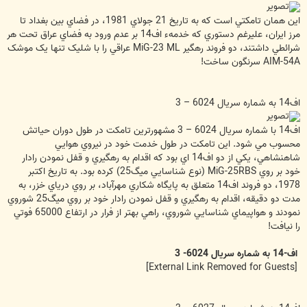
اين همان تامکتي است که به تاريخ 21 جولاي 1981، در فضاي بين بغداد تا
مرز ايران، عليرغم دستوري که خدمهء اف14 بر عدم ورود به فضاي عراق تحت هر
شرائطي داشتند، دو فروند رهگير MiG-23 ML عراقي را با شليک تنها يک موشک
AIM-54A سرنگون ساخت!
اف14 به شماره سريال 6024 – 3
اف14 با شماره سريال 6024 – 3 مشهورترين تامکت در طول دوران حياتش
محسوب مي شود. اين تامکت در طول خدمت خود در نيروي هوايي
شاهنشاهي، يکي از دو اف14 اي بود که اقدام به رهگيري و قفل نمودن رادار
خود بر روي MiG-25RBS (نوع شناسايي ميگ25) کرده بود. به تاريخ اکتبر
1978، دو فروند اف14 متعلق به پايگاه شکاري مهرآباد، بر روي درياي خزر، به
مدت دو دقيقه، اقدام به رهگيري و قفل نمودن رادار خود بر روي ميگ25 شوروي
نمودند و هواپيماي شناسايي شوروي، راهي بهتر از فرار در ارتفاع 65000 فوتي
را نيافت!
اف-14 به شماره سريال 6024- 3
[External Link Removed for Guests]