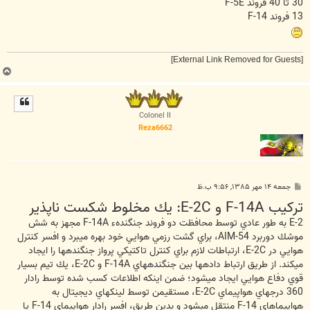
30 تا 40 فروند F-5E
13 فروند F-14
[External Link Removed for Guests]
ب
ا
ل
ا
Colonel II
Reza6662
پ
جمعه ۱۴ مهر ۱۳۸۵, ۹:۵۶ ب.ظ
س
تركيب F-14A و E-2C: يك مخلوط شكست ناپذير
ت
E-2 به طور عادي توسط محافظت دو فروند جنگندهء F-14A مجهز به شش
موشك دوربرد AIM-54، براي گشت رزمي هوايي خود بهره مي‏برد و افسر كنترل
هوايي در E-2C، ارتباطات لازم براي كنترل تاكتيكي پرواز جنگنده‏ها را ايجاد
مي‏كند. از طريق ارتباط داده‏ها بين جنگنده‏هاي F-14A و E-2C، يك تيم بسيار
قوي دفاع هوايي ايجاد مي‏شود؛ ضمن اينكه اطلاعات كسب شده توسط رادار
360 درجه‏اي هواپيماي E-2C، مستقيمن توسط لينكهاي ديجيتال به
هواپيماهاي F-14 منتقل مي‏‎شود و بدين طريق، افسر رادار هواپيماي F-14 يا