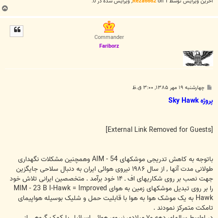
آخرین ويرايش توسط 1 on
Reza6662
, ويرايش شده در 0.
ب
ا
ل
ا
Commander
Fariborz
پ
چهارشنبه ۱۹ مهر ۱۳۸۵, ۳:۰۰ ق.ظ
س
ت
پ
ر
و
ژ
ه
k
w
a
H
y
k
S
[External Link Removed for Guests]
باتوجه به کاهش تدريجی موشکهای AIM - 54 وهمچنين مشکلات نگهداری
طولانی مدت آنها , از سال ۱۹۸۶ نيروی هوائی ايران به دنبال سلاحی جايگزين
جهت نصب بر روی شکاريهای اف ـ ۱۴ خود برآمد . متخصصين ايرانی تلاش خود
را بر روی تبديل موشکهای زمين به هوای MIM - 23 B I-Hawk = Improved
Hawk به يک موشک هوا به هوا با قابليت حمل و شليک بوسيله هواپيمای
تامکت متمرکز نمودند .
در اواسط سالهای دهه ۷۰ ميلادی نيروی هوائی اسرائيل با کمک گروهی از