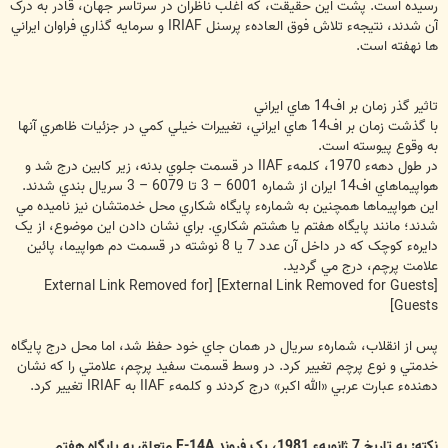
رسيده است. پشت اين حقيقت، که اغلب ناظران در سرتاسر جهان، قادر به درک
آن شدند، نتيجهء تلاش فوق العادهء پرسنل IRIAF و سرمايه گذاري فراوان ايراني
ها نهفته است.
تاثير گذر زمان بر اف14 هاي ايراني
با گذشت زمان بر اف14 هاي ايراني، تغييرات خيلي کمي در جزئيات ظاهري آنها
به وقوع پيوسته است.
در طول دههء 1970، کلمهء IIAF در قسمت جلوي بدنه، زير کابين درج شد و
هواپيماهاي اف14 ايران از شماره 6001 – 3 تا 6079 – 3 سريال بندي شدند.
اين هواپيماها همچنين به شمارهء پايگاه شکاري محل خدمتشان نيز ناميده مي
شدند؛ مانند پايگاه هفتم يا هشتم شکاري. براي نشان دادن اين موضوع، از يک
دايرهء کوچک که در داخل آن عدد 7 يا 8 نوشته در قسمت دم هواپيما، پائين
علامت پرچم، درج مي گرديد.
[External Link Removed for
[External Link Removed for Guests]
Guests]
پس از انقلاب، شمارهء سريال در همان جاي خود حفظ شد، اما محل درج پايگاه
خدمتي و نوع پرچم تغيير کرد. در وسط قسمت سفيد پرچم، علامتي را که نشان
دهندهء عبارت عربي «الله اکبر» درج کردند و کلمهء IIAF به IRIAF تغيير کرد.
نکته:
به تاريخ 7 ژانويهء ‌1981، يک فروند F-14A متعلق به پايگاه هفتم