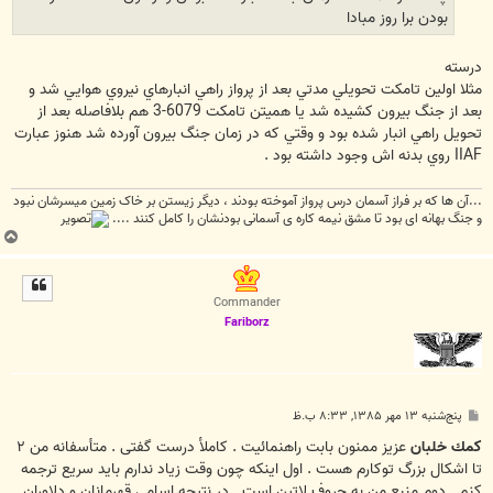
بودن برا روز مبادا
درسته
مثلا اولين تامكت تحويلي مدتي بعد از پرواز راهي انبارهاي نيروي هوايي شد و
بعد از جنگ بيرون كشيده شد يا هميتن تامكت 6079-3 هم بلافاصله بعد از
تحويل راهي انبار شده بود و وقتي كه در زمان جنگ بيرون آورده شد هنوز عبارت
IIAF روي بدنه اش وجود داشته بود .
...آن ها که بر فراز آسمان درس پرواز آموخته بودند ، دیگر زیستن بر خاک زمین میسرشان نبود
و جنگ بهانه ای بود تا مشق نیمه کاره ی آسمانی بودنشان را کامل کنند ....
ب
ا
ل
ا
Commander
Fariborz
پ
پنج‌شنبه ۱۳ مهر ۱۳۸۵, ۸:۳۳ ب.ظ
س
ت
كمك خلبان
عزيز ممنون بابت راهنمائيت . کاملأ درست گفتی . متأسفانه من ۲
تا اشکال بزرگ توکارم هست . اول اينکه چون وقت زياد ندارم بايد سريع ترجمه
کنم . دوم منبع من به حروف لاتين است . در نتيجه اسامی قهرمانان و دلاوران