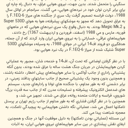
سنگيني را متحمل شدند. بدين جهت، نيروي هوايي عراق، به دنبال راه چاره اي
براي برابر کردن توان خود در نبردهاي هوايي، مي گشت. سرانجام در اوائل سال
1988، دولت فرانسه تصميم گرفت يک سري از جنگنده هاي ميراژ F.1EQ-6 را
به عراق تحويل دهد که مجهز به موشکهاي پيشرفتهء هوا به هواي Super 530D
و Magic Mk.2 بودند. به دنبال وقوع يک سري نبردهاي هوايي که در ماههاي
فوريه، مارس و مي 1988 (اسفند، فروردين و ارديبهشت 1367) رخ دادند،
هواپيماهاي عراقي، خساراتي را به نيروي هوايي ايران وارد کردند که از آن جمله،
هدفگيري دو فروند اف14 ايراني در جولاي 1988، به وسيلهء موشکهاي 530D
Super شليک شده از ميراژ F.1EQ-6 در يک نبرد هوايي بود.
با در نظر گرفتن اوضاعي که تحت آن، اف14 و خدمهء شان، مجبور به عملياتي
کردن هواپيمايشان در جريان جنگ هشت ساله با عراق شده بودند، بدون آنکه
پشتيباني راداري از جانب آواکس يا ساير هواپيماهاي پيش اخطار، داشته باشند،
و همچنين بدون وجود يک پشتيباني صحيح از جانب سايتهاي پدافند زميني، در
برابر دشمني که به طور مداوم، با جنگنده هاي توانا و رادارهاي جديد، سيستم
هاي ضدعمل الکترونيک پيشرفته و تسليحات مدرن که از جانب سه قدرت بزرگ
شوروي، فرانسه و ايالات متحده روانهء عراق مي شدند، تجهيز مي شد، و
همچنين با در نظر گرفتن فشاري که به طور مداوم از جانب رژيم تهران بر پرسنل
تامکتها اعمال مي شد، عملياتي نگه داشتن هواپيمايي به پيچيدگي تامکت، به
معجزه شباهت پيدا مي کند.
اين مسئله (عملياتي بودن تامکتها) به دليل موفقيت آنها در جنگ و همچنين
ايفاي نقش پيشتازي در بين ساير هواپيماهاي نيروي هوايي ايران، به اثبات