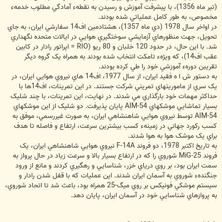
(تير ماه 1356)، با پيشرفت آموزش و رسيدن به نقطهء آمادگي مطلوب خدمهء
مخصوص، به طور کامل عملياتي شده بودند.
در اواخر سال 1978 (دي ماه 1357)، هشتادمين اف14 سفارشي ايران، به جاي
تحويل، جهت منظورهاي آزمايشي سوختگيري هوايي در ايالات متحده نگهداري
شد. با اين حال، در حدود 120 خلبان و 80 ريو (RIO = اپراتور رادار در کابين
عقب اف14)، که ويژهء تامکت انتخاب شده بودند به همراه يک گروه ديگر
تقريبن دورهء آموزشي خود را طي کرده بودند.
به دستور ش ا ه فقيد ايران، از سال 1977، اف14 هاي نيروي هوايي ايران، در
يک سري از ماموريتهاي تمريني شرکت جستند. در اين تمرينات، اف14ها با
حداکثر مهمات خود بارگذاري مي شدند. در نهايت، اين تمرينات، با چند شليک
بسيار تماشايي موشکهاي AIM-54 پايان پذيرفت. دو شليک از اين موشکهاي
AIM-54 توسط نيروي هوايي شاهنشاهي ايران، به صورت غيررسمي، موفق به
کسب رکورد جهاني در زمينهء کسب بيشترين سرعت، ارتفاع و فاصله تا هدف
براي يک موشک هوا به هوا شدند.
به تاريخ اکتبر 1978، دو فروند F-14A نيروي هوايي شاهنشاهي ايران، يک
فروند MiG-25 شوروي را که در ارتفاع بسيار بالا و سرعت زياد در حال پرواز به
سمت ايران بود، بر روي درياي خزر، شناسايي و رهگيري کردند و مانع از ورود
جنگندهء شوروي به آسمان ايران شدند. اين عمليات که با قفل شدن رادار و
سيستم موشکي فونيکس بر روي ميگ-25 همراه بود، باعث شد تا اتحاد شوروي،
به پروازهاي شناسايي خود در آسمان ايران، پايان دهد.