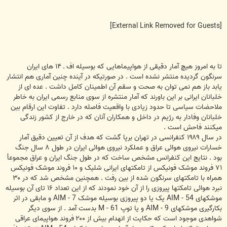
[External Link Removed for Guests]
تا به امروز هيچ آمار دقيقی از هواپيماهايی که بوسيله اف ـ ۱۴ های ايران
سرنگون گرديده منتشر نشده است . در صورتيکه در آينده چنين آماری هم انتشار
يابد باز هم نمی توان به صحت و سقم آن اطمينان کامل داشت . عده ای از
خلبانان ايرانی بر اين باورند که آمار منتشره از سوی منابع رسمی ايران به خاطر
ملاحضات سياسی تا حدود زيادی با واقعيت فاصله دارد . تفاوت اين ارقام بين
خلبانان وفادار به رژيم در داخل و همکاران آنان که در خارج از کشور زندگی
ميکنند فاحش است .
در سال ۱۹۸۹ کنفرانسی در تهران برپا گشت که هدف از آن تعيين دقيق آمار
خسارات نيروی هوائی عراق و عملکرد نيروی هوائی ايران در طول ۸ سال جنگ
بود . نتايج اين کنفرانس مشخص ساخت که در طول جنگ ايران و عراق مجموعأ
۷۱ فروند موشک فونيکس از تامکتهای ايرانی شليک و ۱۰ فروند موشک فونيکس
همراه با تامکتهای سرنگون شده از بين رفت . همچنين مشخص شد که در ۳۰
نبرد هوائی تامکتها پيروزی را از آن خود نمودند که از اين تعداد ۱۶ تای آن بوسيله
موشکهای AIM - 54 يک يا دو پيروزی بوسيله موشک AIM - 7 و مابقی در اثر
بکارگيری موشکهای AIM - 9 و يا توپ M - 61 بدست آمد . از سوی ديگر
شواهدی موجود است که حکايت از انهدام بيش از ۲۰۰ فروند هواپيمای عراقی