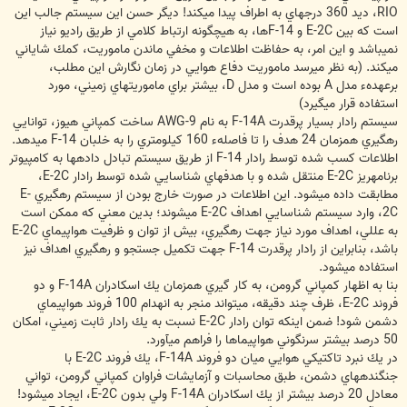
RIO، ديد 360 درجه‏اي به اطراف پيدا مي‏كند! ديگر حسن اين سيستم جالب اين
است كه بين E-2C و F-14ها، به هيچگونه ارتباط كلامي از طريق راديو نياز
نمي‏باشد و اين امر، به حفاظت اطلاعات و مخفي ماندن ماموريت، كمك شاياني
مي‏كند. (به نظر مي‏رسد ماموريت دفاع هوايي در زمان نگارش اين مطلب،
برعهدهء مدل A بوده است و مدل D، بيشتر براي ماموريتهاي زميني، مورد
استفاده قرار مي‏گيرد)
سيستم رادار بسيار پرقدرت F-14A به نام AWG-9 ساخت كمپاني هيوز، توانايي
رهگيري همزمان 24 هدف را تا فاصلهء 160 كيلومتري را به خلبان F-14 مي‏دهد.
اطلاعات كسب شده توسط رادار F-14 از طريق سيستم تبادل داده‏ها به كامپيوتر
برنامه‏ريز E-2C منتقل شده و با هدفهاي شناسايي شده توسط رادار E-2C،
مطابقت داده مي‎شود. اين اطلاعات در صورت خارج بودن از سيستم رهگيري E-
2C، وارد سيستم شناسايي اهداف E-2C مي‎شوند؛ بدين معني كه ممكن است
به عللي، اهداف مورد نياز جهت رهگيري، بيش از توان و ظرفيت هواپيماي E-2C
باشد، بنابراين از رادار پرقدرت F-14 جهت تكميل جستجو و رهگيري اهداف نيز
استفاده مي‏شود.
بنا به اظهار كمپاني گرومن، به كار گيري هم‏زمان يك اسكادران F-14A و دو
فروند E-2C، ظرف چند دقيقه، مي‏تواند منجر به انهدام 100 فروند هواپيماي
دشمن شود! ضمن اينكه توان رادار E-2C نسبت به يك رادار ثابت زميني، امكان
50 درصد بيشتر سرنگوني هواپيماها را فراهم مي‏آورد.
در يك نبرد تاكتيكي هوايي ميان دو فروند F-14A، يك فروند E-2C با
جنگنده‏هاي دشمن، طبق محاسبات و آزمايشات فراوان كمپاني گرومن، تواني
معادل 20 درصد بيشتر از يك اسكادران F-14A ولي بدون E-2C، ايجاد مي‎شود!