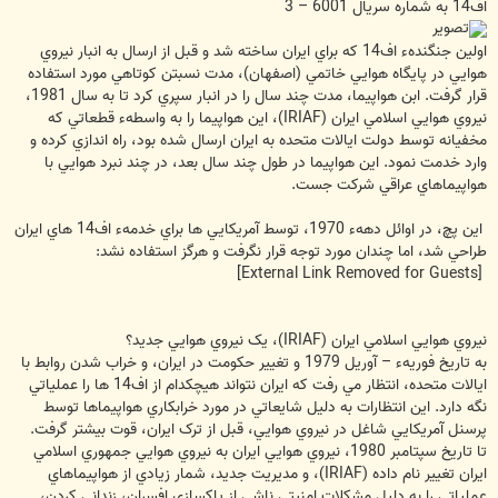
اف14 به شماره سريال 6001 – 3
اولين جنگندهء اف14 که براي ايران ساخته شد و قبل از ارسال به انبار نيروي
هوايي در پايگاه هوايي خاتمي (اصفهان)، مدت نسبتن کوتاهي مورد استفاده
قرار گرفت. ابن هواپيما، مدت چند سال را در انبار سپري کرد تا به سال 1981،
نيروي هوايي اسلامي ايران (IRIAF)، اين هواپيما را به واسطهء قطعاتي که
مخفيانه توسط دولت ايالات متحده به ايران ارسال شده بود، راه اندازي کرده و
وارد خدمت نمود. اين هواپيما در طول چند سال بعد، در چند نبرد هوايي با
هواپيماهاي عراقي شرکت جست.
اين پچ، در اوائل دههء 1970، توسط آمريکايي ها براي خدمهء اف14 هاي ايران
طراحي شد، اما چندان مورد توجه قرار نگرفت و هرگز استفاده نشد:
[External Link Removed for Guests]
نيروي هوايي اسلامي ايران (IRIAF)، يک نيروي هوايي جديد؟
به تاريخ فوريهء – آوريل 1979 و تغيير حکومت در ايران، و خراب شدن روابط با
ايالات متحده، انتظار مي رفت که ايران نتواند هيچکدام از اف14 ها را عملياتي
نگه دارد. اين انتظارات به دليل شايعاتي در مورد خرابکاري هواپيماها توسط
پرسنل آمريکايي شاغل در نيروي هوايي، قبل از ترک ايران، قوت بيشتر گرفت.
تا تاريخ سپتامبر 1980، نيروي هوايي ايران به نيروي هوايي جمهوري اسلامي
ايران تغيير نام داده (IRIAF)، و مديريت جديد، شمار زيادي از هواپيماهاي
عملياتي را به دليل مشکلات امنيتي ناشي از پاکسازي افسران، زنداني کردن،