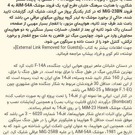
شکاري، با هدايت سرهنگ خلبان «فرح آور» يک فروند موشک AIM-54A به 4
فروند MiG-23BN که در کنار يکديگر پرواز مي کردند، شليک کرد. گزارشات تاييد
شده، حاکي از برخورد موشک به ليدر گروه پروازي ميگهاي عراقي مي باشد که
باعث شد ظرف چند ثانيه، هواپيماي مزبور، با انفجار بسيار مهيبي از صفحهء
آسمان پاک شود ثانيه اي بعد از انفجار، خسارات بسيار سنگيني به دو هواپيماي
مجاورش وارد مي شود. چهارمين ميگ نيز ظاهرن به علت موج انفجار و برخورد
ترکش، کنترل خود را از دست داده و سرنگون مي شود.
جهت اطلاعات بيشتر به کتاب «
[External Link Removed for Guests]
»
نوشتهء تام کوپر و فرزاد بيشاپ مراجعه فرمائيد.
در دستان خلبانان ماهر نيروي هوايي ايران، جنگندهء F-14A ثابت کرد که
بهترين شکارچي ميگ در طول جنگ با عراق بوده است. در طول جنگ با عراق،
بيش از 160 شکار تاييد شده وسيلهء اف14 هاي ايران به ثبت رسيده است که
از اين تعداد، حداقل 30 فروندشان مربوط به شکار جنگنده هاي مشهوري چون
Mirage F.1-EQ و MiG-25 مي باشد.
در کنار اين، ايراني ها نمونه اي از اف14 را تحت پروژه اي به صورت «بامب کت»
(Bombcat) درآوردند (داراي قابليت پرتاب بمب) و همچنين آزمايشات نصب و
شليک موشک MiM-23 Hawk را بر روي اف14 به انجام رساندند.
مثالي براي اثبات ادعاي شکار هواپيماها، اف14 شمارهء 6020 – 3 مي باشد که
موفق شده است حداقل 6 هواپيما و هليکوپتر عراقي را در طول جنگ سرنگون
کند، همچنين اين هواپيما، به عنوان اولين تامکت ايراني شناخته مي شود که به
تاريخ مي 1981، موشک AIM-54A را بر عليه MiG-25RB عراقي شليک کرد. اين