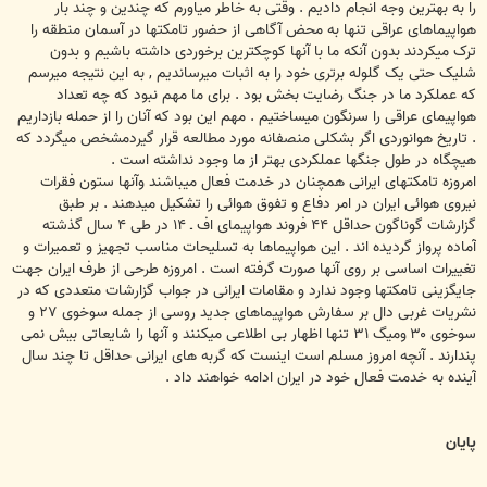
را به بهترين وجه انجام داديم . وقتی به خاطر مياورم که چندين و چند بار
هواپيماهای عراقی تنها به محض آگاهی از حضور تامکتها در آسمان منطقه را
ترک ميکردند بدون آنکه ما با آنها کوچکترين برخوردی داشته باشيم و بدون
شليک حتی يک گلوله برتری خود را به اثبات ميرسانديم , به اين نتيجه ميرسم
که عملکرد ما در جنگ رضايت بخش بود . برای ما مهم نبود که چه تعداد
هواپيمای عراقی را سرنگون ميساختيم . مهم اين بود که آنان را از حمله بازداريم
. تاريخ هوانوردی اگر بشکلی منصفانه مورد مطالعه قرار گيردمشخص ميگردد که
هيچگاه در طول جنگها عملکردی بهتر از ما وجود نداشته است .
امروزه تامکتهای ايرانی همچنان در خدمت فعال ميباشند وآنها ستون فقرات
نيروی هوائی ايران در امر دفاع و تفوق هوائی را تشکيل ميدهند . بر طبق
گزارشات گوناگون حداقل ۴۴ فروند هواپيمای اف ـ ۱۴ در طی ۴ سال گذشته
آماده پرواز گرديده اند . اين هواپيماها به تسليحات مناسب تجهيز و تعميرات و
تغييرات اساسی بر روی آنها صورت گرفته است . امروزه طرحی از طرف ايران جهت
جايگزينی تامکتها وجود ندارد و مقامات ايرانی در جواب گزارشات متعددی که در
نشريات غربی دال بر سفارش هواپيماهای جديد روسی از جمله سوخوی ۲۷ و
سوخوی ۳۰ وميگ ۳۱ تنها اظهار بی اطلاعی ميکنند و آنها را شايعاتی بيش نمی
پندارند . آنچه امروز مسلم است اينست که گربه های ايرانی حداقل تا چند سال
آينده به خدمت فعال خود در ايران ادامه خواهند داد .
پايان