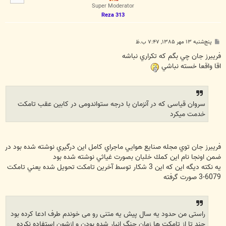
ا
Super Moderator
Reza 313
پ
پنج‌شنبه ۱۳ مهر ۱۳۸۵, ۷:۴۷ ب.ظ
س
ت
فريبرز جان چي بگم كه تكراري نباشه
اقا واقعا خسته نباشي
سروان قياسی که در آنزمان با درجه ستواندومی در کابين عقب تامکت
خدمت ميکرد
فريبرز جان توي مجله صنايع هوايي ماجراي كامل اين درگيري نوشته شده بود در
ضمن اونجا نام اين كمك خلبان بصورت غياثي نوشته شده بود
يه نكته ديگه اين كه اين 3 شكار توسط آخرين تامكت تحويل شده يعني تامكت
6079-3 صورت گرفته
راستی من حدود یه سال پیش یه متنی رو می خوندم طرف ادعا کرده بود
چند تا از تامکت ها زمان جنگ انبار شده بودن و ازشون استفاده نکرده