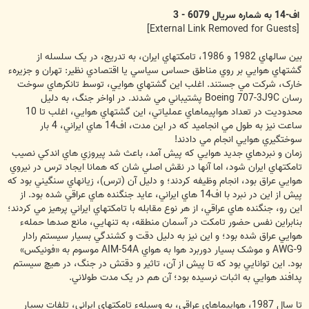
اف-14 به شماره سريال 6079 - 3
[External Link Removed for Guests]
بين سالهاي 1982 و 1986، تامکتهاي ايران، به تدريج، در يک سلسله از
گشتهاي هوايي بر روي مناطق حساس سياسي يا اقتصادي نظير: تهران و جزيرهء
خارک، شرکت مي جستند. اغلب اين گشتهاي هوايي، توسط تانکرهاي سوخت
رسان Boeing 707-3J9C پشتيباني مي شدند. در اواخر جنگ، به دليل
محدوديت در تعداد هواپيماهاي عملياتي، اين گشتهاي هوايي، اغلب تا 10
ساعت نيز به طول مي انجاميد که در اين مدت، اف14 هاي ايراني، 4 بار
سوختگيري هوايي انجام مي دادند!
زمان و نبردهاي جديد هوايي که پيش آمد، باعث شد پيروزي هاي اندکي نصيب
تامکتهاي ايران شود، اما آنها در نقش اصلي شان که همانا ايجاد ترس در نيروي
هوايي عراق بود، انجام وظيفه کردند؛ و دليل آن (ترس)، زيانهاي سنگيني بود که
پيش از اين در نبرد با اف14 هاي ايراني، عايد جنگنده هاي عراقي شده بود. از
اين رو، جنگنده هاي عراقي، از هر نوع مقابله با تامکتهاي ايراني پرهيز مي کردند؛
بنابراين نفس حضور تامکت در آسمان منطقه، به تنهايي، مانع صدها حملهء
هوايي عراق شده بود؛ و اين نيز به دليل دقت و کشندگي بسيار سيستم رادار
AWG-9 و موشک بسيار دوربرد هوا به هواي AIM-54A موسوم به «فونيکس»
بود. اين توانايي بود که تا پيش از آن، تاثير و دقتش در جنگ، در هيچ سيستم
پدافند هوايي به اثبات نرسيده بود؛ آن هم در يک مدت طولاني.
تا سال 1987، هواپيماهاي عراقي، به وسيلهء تامکتهاي ايراني، تلفات بسيار