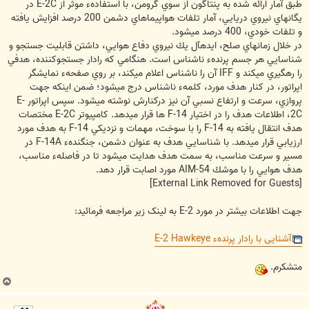
طبق آمار ارائه شده به پنتاگون از سوي گرومن، با استفادهء موثر از E-2C در
يگانهاي نيروي دريايي، آمار تلفات هواپيماهاي دشمن 200 درصد افزايش يافته
و تلفات خودي، 400 درصد مي‎شود.
در خلال زمانهاي صلح، ايده‏آل يك نيروي دفاع هوايي، داشتن قابليت جستجو و
شناسايي هر جسم پرندهء ناشناس است. هنگامي كه رادار جستجوكننده، هدفي
را رهگيري مي‏‎كند و IFF آن را ناشناس اعلام مي‏كند، بر روي صفحهء نمايشگر
اپراتور، در كنار هدف مورد، كلمهء ناشناس درج مي‏شود؛ ضمن اينكه جهت
پروازي، سرعت و ارتفاع نسبي آن نيز دركنارش نوشته مي‏شود. سپس اپراتور E-
2C، اطلاعات هدف را در اختيار F-14 ها قرار مي‏دهد. كامپيوتر E-2C مختصات
هدف انتقال يافته به F-14 را با سوخت، مهمات و نزديكي F-14 به هدف مورد
ارزيابي قرار مي‏دهد. با شناسايي هدف به عنوان دشمن، جنگندهء F-14A در
مسير و سرعت مناسب، به سمت هدف هدايت مي‏شود تا در فاصلهء مناسب،
هدف هوايي را با موشك AIM-54 مورد اصابت قرار دهد.
[External Link Removed for Guests]
جهت اطلاعات بيشتر در مورد E-2 به لينک زير مراجعه فرمائيد:
آشنایی با رادار پرندهء E-2 Hawkeye
متشکرم.
ب
ا
ل