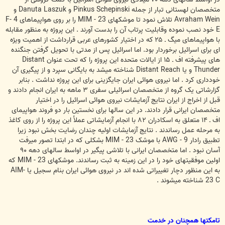
متخصصان لهستانی تبار از جمله Pinkus Schepinski و Danuta Laszuk و
Avraham Wein تلاش نمود تا موشکهای MIM - 23 را بر روی هواپيماهای F- 4
E خود نصب نموده وقابليت پرتاب آن را بدست آورند . اين پروژه به منظور مقابله
با هواپيماهای ميگ ـ ۲۵ که در اختيار کشورهای عربی قرارداشت از اهميت ويژه
ای برای اسرائيل برخوردار بود. اما اسرائيل پس از مدتی با تحويل گرفتن جنگنده
های پيشرفته اف ـ ۱۵ از ايالات متحده اين پروژه را که تحت عنوان Distant
Thunder و يا Distant Reach شناخته ميشد به بايگانی سپرد و از پيگيری آن
خودداری کرد . اما نيروی هوائی ايران جايگزينی برای اين پروژه نداشت . بنابر
گزارشاتی يک گروه از متخصصان اسرائيلی سفری ۳ ماهه به ايران انجام دادند و
قبل از اخراج از ايران نتايج آزمايشات نيروی هوائی اسرائيل را در اختيار
متخصصان ايرانی قرار دادند. در اين سالها برای نخستين بار دو فروند هواپيمای
اف ـ ۱۴ متعلق به اسکادران ۸۲ با انجام آزمايشاتی عملأ اين پروژه را از روی کاغذ
به مرحله عمل رساندند . نتايج آزمايشات اوليه چندان رضايت بخش نبود زيرا
تطبيق رادار AWG - 9 با موشک MIM - 23 بشکلی که در ابتدا تصور ميرفت
آسان نبود . اما متخصصان ايرانی با تلاشی پيگير در اواسط سالهای دهه ۹۰
اولين موفقيتهای خود را در اين زمينه به ثبت رساندند. موشکهای MIM - 23 که
به اين منظور دچار تغييراتی شده اند در نيروی هوائی ايران بنام سجيل يا AIM-
23 C شناخته ميشوند .
ت
ا
م
ک
ت
ه
ا
ه
م
چ
ن
ا
ن
د
ر
خ
د
م
ت