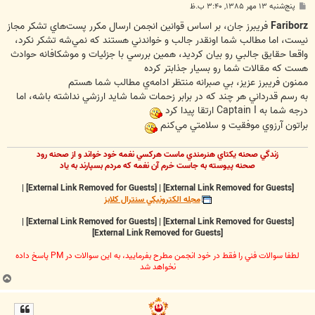
پ
پنج‌شنبه ۱۳ مهر ۱۳۸۵, ۳:۴۰ ب.ظ
س
ت
Fariborz
فريبرز جان، بر اساس قوانين انجمن ارسال مكرر پست‌هاي تشكر مجاز
نيست، اما مطالب شما اونقدر جالب و خواندني هستند كه نمي‌شه تشكر نكرد،
واقعا حقايق جالبي رو بيان كرديد، همين بررسي با جزئيات و موشكافانه حوادث
هست كه مقالات شما رو بسيار جذابتر كرده
ممنون فريبرز عزيز، بي صبرانه منتظر ادامه‌ي مطالب شما هستم
به رسم قدرداني هر چند كه در برابر زحمات شما شايد ارزشي نداشته باشه، اما
درجه شما به Captain I ارتقا پيدا كرد
براتون آرزوي موفقيت و سلامتي مي‌كنم
زندگي صحنه يکتاي هنرمندي ماست هرکسي نغمه خود خواند و از صحنه رود
صحنه پيوسته به جاست خرم آن نغمه که مردم بسپارند به ياد
|
[External Link Removed for Guests]
|
[External Link Removed for Guests]
مجله الکترونيکي سنترال کلابز
|
[External Link Removed for Guests]
|
[External Link Removed for Guests]
[External Link Removed for Guests]
لطفا سوالات فني را فقط در خود انجمن مطرح بفرماييد، به اين سوالات در PM پاسخ داده
نخواهد شد
ب
ا
ل