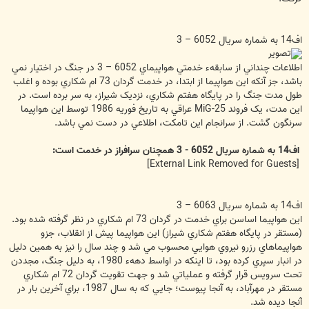
اف14 به شماره سريال 6052 – 3
اطلاعات چنداني از سابقهء خدمتي هواپيماي 6052 – 3 در جنگ در اختيار نمي
باشد، جز آنکه اين هواپيما از ابتدا، در خدمت گردان 73 ام شکاري بوده و اغلب
طول مدت جنگ را در پايگاه هفتم شکاري، نزديک شيراز، به سر برده است. در
اين مدت، يک فروند MiG-25 عراقي به تاريخ فوريه 1986 توسط اين هواپيما
سرنگون گشت. از سرانجام اين تامکت، اطلاعي در دست نمي باشد.
اف14 به شماره سريال 6052 - 3 همچنان سرافراز در خدمت است:
[External Link Removed for Guests]
اف14 به شماره سريال 6063 – 3
اين هواپيما اساسن براي خدمت در گردان 73 ام شکاري در نظر گرفته شده بود.
(مستقر در پايگاه هفتم شکاري شيراز) اين هواپيما پيش از انقلاب، جزو
هواپيماهاي رزرو نيروي هوايي محسوب مي شد و چند سال را نيز به همين دليل
در انبار سپري کرده بود، تا اينکه در اواسط دههء 1980، به دليل جنگ، مجددن
تحت سرويس قرار گرفته و عملياتي شد و جهت تقويت گردان 72 ام شکاري
مستقر در مهرآباد، به آنجا پيوست؛ جايي که به سال 1987، براي آخرين بار در
آنجا ديده شد.