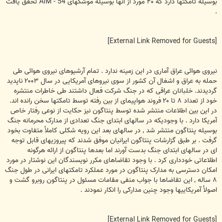
بوسيله تامکتها دارد که ۴۰ مورد از آنها بوسيله موشکهای AIM - 54 تحقق يافت
.
[External Link Removed for Guests]
نيروی هوائی عراق آماری در اين زمينه ندارد . تمام آرشيوهای نيروی هوائی طی
حمله به عراق و اشغال آن کشور از سوی نيروهای آمريکايی در سال ۲۰۰۳ ناپديد
گرديدند. خلبانان عراقی که در جنگ شرکت فعال داشتند طی خاطرات منتشره
خود از تعداد ۸ تا ۲۰ فروند هواپيمای از بين رفته توسط تامکتها سخن رانده اند.
در اين بين اطلاعات منتشر شده توسط پنتاگون نيز حکايت از نوعی رفتار خاص
آمريکا دارد . با وجوديکه در سالهای ابتدای جنگ تعدادی از مدارک محرمانه جنگ
بوسيله پنتاگون منتشر شد , در سالهای بعد اين رويه شکلی کاملأ متفاوت بخود
گرفت . بر طبق گزارشات پنتاگون ايرانيان موفق شدند که پيروزيهای قابل توجه
ای در سالهای ابتدای جنگ بدست آورند اما بعدها پنتاگون از ارائه هرگونه
اطلاعاتی خودداری کرد . با وجود تقاضاهای مکرر نويسندگان اين نوشتار در مورد
امکان دسترسی به مدارک پنتاگون در مورد عملکرد تامکتهای ايرانی در طول جنگ
۸ ساله , اين تقاضاها با جواب منفی مقامات مسئول در پنتاگون روبرو گشت و
اصولأ آمريکاييها وجود چنين مدارکی را انکار نمودند .
[External Link Removed for Guests]