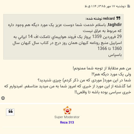
پ
دوشنبه ۱۷ مهر ۱۳۸۵, ۱:۱۴ ق.ظ
س
ت
redcard نوشته شده:
taghdir
, باسلام خدمت شما دوست عزيز يک مورد ديگه هم وجود داره
که مربوط به عراق نيست
29 فروردين 1359 پرواز يک فروند هواپيماي تامکت اف 14 ايراني به
اسراييل منبع رونامه کيهان همان روز درج در کتاب سال کيهان سال
1360 تا 1366
باسپاس
من هم متقابلا از توجه شما ممنونم!
ولی یک مورد دیگه هم؟!
شما در این مورد( موردی که من ذکر کردم) چیزی شنیدید؟
اما گذشته از این مورد از خبری که امروز شما به من میدید متاسفم. امیدوارم که
خبری سیاسی بوده باشه تا واقعی!!
ب
ا
ل
ا
Super Moderator
Reza 313