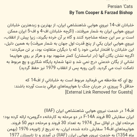
س
ت
Persian 'Cats
By Tom Cooper & Farzad Bishop
خلبانان اف-14 نيروي هوايي شاهنشاهي ايران، از بهترين و زبده‏ترين خلبانان
نيروي هوايي ايران به شمار مي‏رفتند، (اگرچه خلبانان اف-4 و اف-5 ايران ممكن
است بر سر اين جمله مشاجره كنند و گاه بر آن خرده بگيرند، زيرا پيش از انقلاب‎‏،
نيروي هوايي ايران يكي از پنج قدرت اول جهان به شمار مي‏رفت) به همين دليل،
اين خلبانان با افتخار لباس خود را كه با ديگران متفاوت بود، بر تن مي‎كردند؛
اگرچه نشان يگان آنها (در لباسشان) كمتر مشهود بود و هرگز بر روي هواپيما
نشاني از يگان خدمتي درج نمي شد و تنها شماره پايگاه شکاري و پچ مربوط به
تامکت ثبت مي گرديد. (اين رويه پس از انقلاب 1979 نيز حفظ گرديد)
پچ اي که ملاحظه مي فرمائيد مربوط است به خلباناني از اف14 که
حداقل 5 پيروزي در جريان جنگ با هواپيماهاي عراقي بدست آورده باشند:
[External Link Removed for Guests]
اف14 در خدمت نيروي هوايي شاهنشاهي ايران (IIAF)
ايران سفارش 80 فروند F-14A در دو مرحله به کارخانهء «گرومن» ارائه کرده بود؛
مرحلهء اول در اوائل سال 1974 به تعداد 30 فروند و مرحلهء دوم 50 فروند.
هواپيماهاي اف14 سفارش داده شدهء ايران، به تدريج از ژانويهء 1976 (بهمن
ماه 1354) به خدمت نيروي هوايي ايران (IIAF) در آمدند و تا تابستان 1977