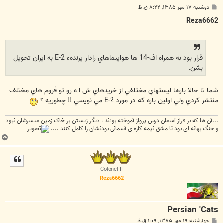
پ
دوشنبه ۱۷ مهر ۱۳۸۵, ۸:۲۲ ق.ظ
س
ت
Reza6662
قرار بود به همراه اف-14 ها هواپيماهاي رادار پرندهء E-2 به ايران تحويل
بشن.
شما تا حالا بارها ليستهاي مختلفي از خريدهاي ش ا ه رو تو فروم هاي مختلف
منتشر کردي ولي اولين باره که در مورد E-2 مي نويسي !! چطوريه ؟
...آن ها که بر فراز آسمان درس پرواز آموخته بودند ، دیگر زیستن بر خاک زمین میسرشان نبود
و جنگ بهانه ای بود تا مشق نیمه کاره ی آسمانی بودنشان را کامل کنند ....
ب
ا
ل
ا
Colonel II
Reza6662
Persian 'Cats
پ
چهارشنبه ۱۹ مهر ۱۳۸۵, ۱:۰۹ ق.ظ