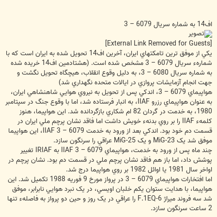
اف14 به شماره سريال 6079 – 3
[External Link Removed for Guests]
يکي از موفق ترين تامکتهاي ايران، آخرين اف14 تحويل شده به ايران است که با
شمارهء سريال 6079 – 3 مشخص شده است. (هشتادمين اف14 خريده شده
به شماره سريال 6080 – 3، به دليل وقوع انقلاب، هيچگاه تحويل نگشت و
جهت انجام آزمايشات پروازي در ايالات متحده نگهداري شد)
هواپيماي 6079 – 3، اندکي پس از تحويل به نيروي هوايي شاهنشاهي ايران،
به عنوان هواپيماي رزرو IIAF، به انبار فرستاده شد، اما با وقوع جنگ در سپتامبر
1980، به خدمت در گردان 82 ام شکاري بازگردانده شد. اين هواپيما، هنوز
کلمهء IIAF را بر روي بدنهء خويش داشت اما فاقد نشان پرچم ملي ايران در
قسمت دم خود بود. اندکي بعد از ورود به خدمت IIAF 3 – 6079، اين هواپيما
موفق شد يک MiG-23 و يک MiG-25 عراقي را سرنگون سازد.
چند ماه پس از ورود به خدمت، هواپيماي IIAF 3 – 6079 به IRIAF تغيير
پوشش داد، اما باز هم فاقد نشان پرچم ملي در قسمت دم بود. نشان پرچم در
اواخر سال 1981 يا اوائل 1982 بر روي هواپيما درج شد.
اما افتخارات هواپيماي 6079 – 3 در پرواز مورخ 9 فوريه 1988 تکميل شد. اين
هواپيما، با هدايت ستوان يکم خلبان اويسي، در يک نبرد هوايي نابرابر، موفق
شد سه فروند ميراژ F.1EQ-6 را عراقي در يک روز و حين دو پرواز به فاصلهء تنها
2 ساعت سرنگون سازد.