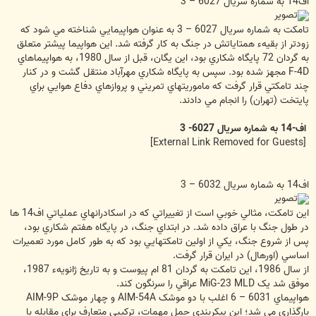
اف14 به شماره سريال 6027 – 3
تامکت به شماره سريال 6027 – 3 به عنوان هواپيمايي شناخته مي شود که
زودتر از بقيهء همتاياتش در جنگ به کار گرفته شد. اين هواپيما پيشتر متعلق
به گردان 72 پايگاه شکاري بود، اين يگان، قبل از سال 1980، به هواپيماهاي
F-4D مجهز شده بود. سپس به پايگاه شکاري مهرآباد منتقل گشت و در کنار
چند تامکتي قرار گرفت که ماموريتهاي تمريني و پروازهاي دفاع هوايي براي
پايتخت (تهران) را انجام مي دادند.
اف-14 به شماره سريال 6027- 3
[External Link Removed for Guests]
اف14 به شماره سريال 6032 – 3
اين تامکت، مثالي خوبي است از تغييراتي که در اسکادرانهاي عملياتي اف14 ها
در طول جنگ با عراق داده شد. در ابتداي جنگ، در پايگاه هفتم شکاري بود،
پس از شروع جنگ، يکي از اولين تامکتهايي بود که به طور کامل مورد تعميرات
اساسي (اورهال) در ايران قرار گرفت.
از سال 1986، اين تامکت به گردان 81 ام پيوست و به تاريخ ژانويهء‌ 1987،
موفق شد يک MiG-23 MLD عراقي را سرنگون کند.
هواپيماي 6031 – 6 اغلب با دو موشک AIM-54A و چهار موشک AIM-9P
بارگذاري مي شد؛ اين پيکربندي حمل مهمات، ترکيبي متعارف براي مقابله با