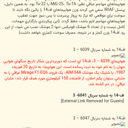
هواپيماهاي مهاجم عراقي نظير: MiG-25، Tu-16 يا Tu-22 بود. به همين دليل،
پرسنل IRIAF سعي مي کردند وزن هواپيماهاي اف14 را پائين نگه دارند تا
سوخت براي مواقعي که نياز به پرواز پرسرعت با پس سوز جهت تعقيب
هواپيماهاي مهاجم لازم باشد، حفظ گردد. (اين پيکربندي بارگذاري مهمات،
کامل نيست و از تعداد 6 موشک فونيکس تنها 2 موشک نصب مي شود، از اين
رو، اف14 وزن کمتر و در نتيجه، مصرف سوخت کمتري خواهد داشت)
اف14 به شماره سريال 6039 – 3
هواپيماي 6039 – 3، اف14 اي است که دوربردترين شکار تاريخ جنگهاي هوايي
جهان را به نام خود به ثبت رسانده است. اين هواپيما، به تاريخ 20 فوريهء
1987، با شليک يک موشک AIM-54A، يک فروند Mirage F1-EQ6 عراقي را به
خلباني ستوان يکم احلان، از فاصلهء 150 کيلومتري مورد هدف قرار داد؛ خلبان
عراقي، در دم کشته شد.
اف-14 به شماره سريال 6041- 3
[External Link Removed for Guests]
اف14 به شماره سريال 6047 – 3