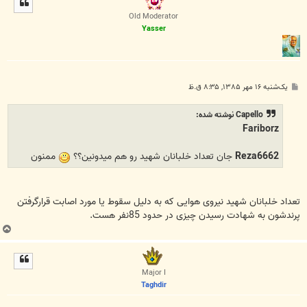
ا
Old Moderator
Yasser
پ
یک‌شنبه ۱۶ مهر ۱۳۸۵, ۸:۳۵ ق.ظ
س
ت
Capello نوشته شده:
Fariborz
Reza6662
جان تعداد خلبانان شهيد رو هم ميدونين؟؟
ممنون
تعداد خلبانان شهید نیروی هوایی که به دلیل سقوط یا مورد اصابت قرارگرفتن
پرندشون به شهادت رسیدن چیزی در حدود 85نفر هست.
ب
ا
ل
ا
Major I
Taghdir