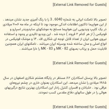
[External Link Removed for Guests]
تصوير بالا تامکت ايرانی به شماره 6040 ـ 3 را با رنگ آميزی جديد نشان ميدهد .
از اين هواپيما تاکنون اطلاعات اندکی موجود بود تا اينکه در ماه مه ۲۰۰۶ ميلادی
در يک کليپ ويديويی اين هواپيما مسلح به موشکهای سايدويندر اسپارو و
فونيکس ( از هر کدام ۲ فروند ) ديده شد . اين ويديو تائيدی بر وجود و استفاده
نيروی هوايی ايران از تعداد قابل توجه ای شکاری اف ـ ۱۴ و موشک فونيکس در
انواع اصلی و مدل ساخته شده بوسيله ايران ميباشد . تامکتهای ايران همچنين
قابليت حمل و پرتاب بمبهای MK - 82 و MK - 83 را دارا ميباشند .
[External Link Removed for Guests]
تصوير بالا پرسنل اسکادران ۸۲ مستقر در پايگاه هشتم شکاری اصفهان در سال
۱۹۸۵ ميلادی را نشان ميدهد. اين اسکادران بعنوان خاری در چشم نيروهای
عراقی بود . خلبانان و افسران کنترل رادار اين اسکادران بهترين نتايج درگيريهای
هوائی را در طول سالهای دفاع مقدس کسب نمودند.
[External Link Removed for Guests]