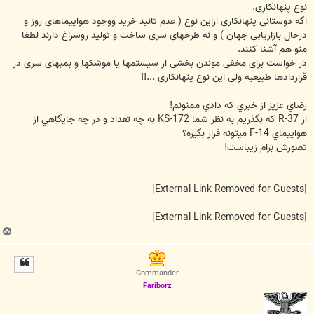
نوع پنهانکاری.
اگه دوستانی پنهانکاری ازاین نوع ( عدم تائید خرید ووجود هواپیماهای روز و
درحال بازاریابی جهان ) و نه طرحهای سری ساخت و تولید روسراغ دارند لطفا
منو هم آشنا کنند.
در خواست برای مخفی موندن بخشی از سیستمها یا موشکها و بمبهای سری در
قراردادها طبیعیه ولی این نوع پنهانکاری ...!!
رضاي عزيز از خبري که دادي ممنونم!
از R-37 که بگذريم به نظر شما KS-172 به چه تعداد و در چه جايگاهي از
هواپيماي F-14 ميتونه قرار بگيره؟
تصورش برام زيباست!
[External Link Removed for Guests]
[External Link Removed for Guests]
ب
ا
ل
ا
Commander
Fariborz