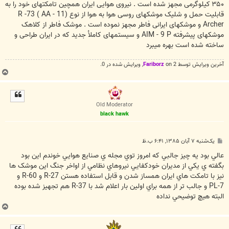
۳۵۰ کيلوگرمی مجهز شده است . نيروی هوايی ايران همچين تامکتهای خود را به
قابليت حمل و شليک موشکهای روسی هوا به هوا از نوع (R -73 ( AA - 11
Archer و موشکهای ايرانی فاطر مجهز نموده است . موشک فاطر از کلاهک
موشکهای پيشرفته AIM - 9 P و سيستمهای کاملأ جديد که در ايران طراحی و
ساخته شده است بهره ميبرد
آخرین ويرايش توسط 2 on
Fariborz
, ويرايش شده در 0.
ب
ا
ل
ا
Old Moderator
black hawk
پ
یک‌شنبه ۷ آبان ۱۳۸۵, ۶:۴۱ ب.ظ
س
ت
عالي بود يه چيز جالبي که امروز توي مجله ي صنايع هوايي خوندم اين بود
بگفته ي يکي از مديران خودکفايي نيروهاي نظامي از اواخر جنگ اين موشک ها
نيز با تامکت هاي ايران همساز شدن و قابل استفاده هستن R-27 و R-60 و
PL-7 و جالب تر از همه براي اولين بار اعلام شد با R-37 هم تجهيز شده بوده
البته هيچ توضيحي نداده
ب
ا
ل