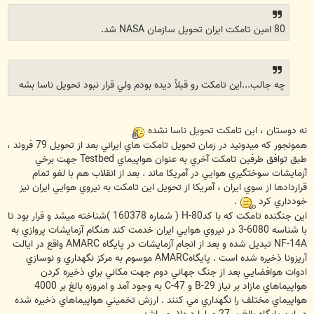
ت
80 امين تامکت ايران تحويل سازمان NASA شد.
چه جالب...اين تامکت رو قبلاً ديده بودم ولي قرار نبود تحويل ناسا بشه
نه دوستان ، اين تامكت تحويل ناسا نشده
همونجور كه ميدونيد در زمان تحويل تامكت هاي ايراني بعد از تحويل 79 فروند ،
طبق توافق طرفين تامكت آخري به عنوان هواپيماي Testbed جهت برخي
آزمايشات سوختگيري هوايي در آمريكا ماند . بعد از انقلاب هم با لغو تمام
قراردادها از سوي ايران ، آمريكا از تحويل اين تامكت به نيروي هوايي ايران نيز
خودداري كرد
.
اين جنگنده تامكت كه با كدH-80 ( شماره 160378 )شناخته ميشد و قرار بود تا
با شناسه 6080-3 در نيروي هوايي ايران خدمت كند هنگام آزمايشات پروازي به
NF-14A تبديل شده و بعد از انجام آزمايشات در پايگاه AMARC واقع در ايالت
آريزونا ذخيره شده است . پايگاهAMARC موسوم به مركز نگهداري و نوسازي
ادوات هوافضايي بعد از جنگ جهاني دوم جهت مكاني براي ذخيره كردن
هواپيماهاي مازاد بر نياز B-29 و C-47 به وجود آمد و امروزه بالغ بر 4000
هواپيماي مختلف را نگهداري مي كنند . ارزش تخميني هواپيماهاي ذخيره شده