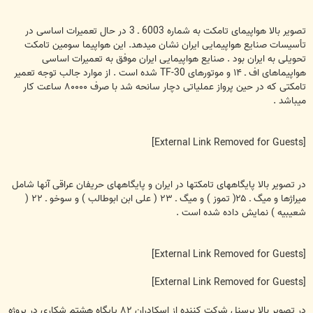
تصوير بالا هواپيمای تامکت به شماره 6003 ـ 3 در حال تعميرات اساسی در
تأسيسات صنايع هواپيمايی ايران نشان ميدهد. اين هواپيما سومين تامکت
تحويلی به ايران بود . صنايع هواپيمايی ايران موفق به تعميرات اساسی
هواپيماهای اف ـ ۱۴ و موتورهای TF-30 شده است . از موارد جالب توجه تعمير
تامکتی که در حين پرواز عملياتی دچار سانحه شد با صرف ۸۰۰۰۰ ساعت کار
ميباشد .
[External Link Removed for Guests]
در تصوير بالا پايگاههای تامکتها در ايران و پايگاههای حريفان عراقی آنها شامل
ميراژها و ميگ ـ ۲۵( تموز ) و ميگ ـ ۲۳ ( علی ابن ابوطالب ) و سوخو ـ ۲۲ (
شعيبيه ) نمايش داده شده است .
[External Link Removed for Guests]
[External Link Removed for Guests]
در تصوير بالا پرسنل شرکت کننده از اسکادران ۸۲ پايگاه هشتم شکاری در پروژه