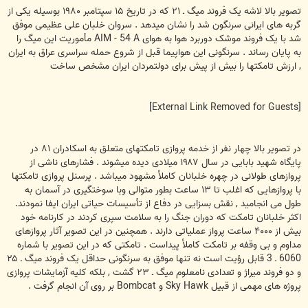
تصوير بالا لاشه يک فروند ميگ ـ ۲۱ که در تاريخ ۱۵ سپتامبر ۱۹۸۰ بوسيله يکی از
گربه های ايرانی سرنگون شد را نشان ميدهد . سروان خلبان علی عظيمی موفق
شد با يک فروند موشک دوربرد هوا به هوای AIM - 54 A مأموريت اين ميگ را
به پايان رساند . سرنگونی اين هواپيما قبل از شروع حمله سراسری عراق به ايران
, ارزش تامکتها را بيش از پيش برای دولتمردان ايران مشخص ساخت
[External Link Removed for Guests]
در تصوير بالا چهار نفر از خدمه پروازی تامکتهای متعلق به اسکادران ۸۱ در
پايگاه شهيد بابايی در سال ۱۹۸۷ ميلادی ديده ميشوند . فشارهای ناشی از
پروازهای طولانی در چهره خلبانان کاملأ مشهود ميباشد . پرسنل پروازی تامکتها
با پروازهايی که اغلب تا ۱۳ ساعت بطور متوالی وبا سوختگيری در آسمان به
طول می انجاميد , نقش بسزايی در دفاع از تأسيسات حياتی ايران ايفا نمودند.
اکثر خلبانان تامکت که دوران جنگ را به سلامت سپری کردند در کارنامه خود
بيش از ۴۰۰۰ ساعت پرواز عملياتی دارند . همچنين در اين تصوير آثار پروازهای
مداوم و بی وقفه بر تامکت کاملأ پيداست . تامکتی که در اين تصوير با شماره
6060 ـ 3 قابل رؤيت است نه تنها موفق به سرنگونی حداقل يک فروند ميگ ـ ۲۵
و دو فروند ميراژ و تعدادی نامعلوم ميگ ـ ۲۳ گشت , بلکه کليه آزمايشات پروازی
پروژه های مهمی از قبيل Sky Hawk و Bombcat بر روی آن انجام گرفت .