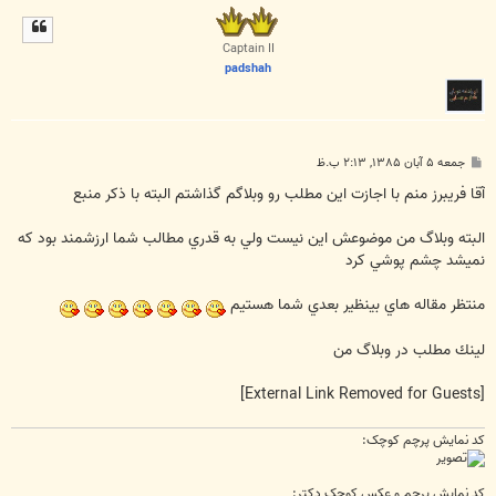
ل
ا
Captain II
padshah
پ
جمعه ۵ آبان ۱۳۸۵, ۲:۱۳ ب.ظ
س
ت
آقا فريبرز منم با اجازت اين مطلب رو وبلاگم گذاشتم البته با ذكر منبع
البته وبلاگ من موضوعش اين نيست ولي به قدري مطالب شما ارزشمند بود كه
نميشد چشم پوشي كرد
منتظر مقاله هاي بينظير بعدي شما هستيم
لينك مطلب در وبلاگ من
[External Link Removed for Guests]
کد نمایش پرچم کوچک:
کد نمایش پرچم و عکس کوچک دکتر: