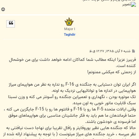
ب
ا
ل
ا
Major I
Taghdir
پ
شنبه ۶ آبان ۱۳۸۵, ۱۲:۲۷ ق.ظ
س
ت
فریبرز عزیز! اینکه مطالب شما کماکان ادامه خواهد داشت برای من خوشحال
کننده است.
از زحمتی که میکشی ممنونم!
اگر ایران توان دستیابی به جنگنده ی F-16 رو نداره به نظر من هواپیمای میراژ
هواپیمایی در اندازه ها و توانائیهایی نزدیک به اونه.
تک موتوره بودن ، نگهداری و تعمیراین جنگنده رو آسونتر می کنه و وزن نسبتا
سبک قابلیت مانور خوبی به اون میده.
وقتی ایالات متحده F-5 ها رو با F-16 و فانتوم ها رو با F-15 جایگزین می کنه ،
حتما فرماندهان ما هم باید به فکر جانشینان مناسبی برای هواپیماهای موفق
اما فرسوده ی خودشون باشند.
حالا که جنگنده هایی نظیر یوروفایتر و رافال تقریبا برای نهاجا دست نیافتنی به
نظر میرسه ، خرید جنگنده های میراژ میتونست ( با توجه به پیشنهاد ارائه شده از