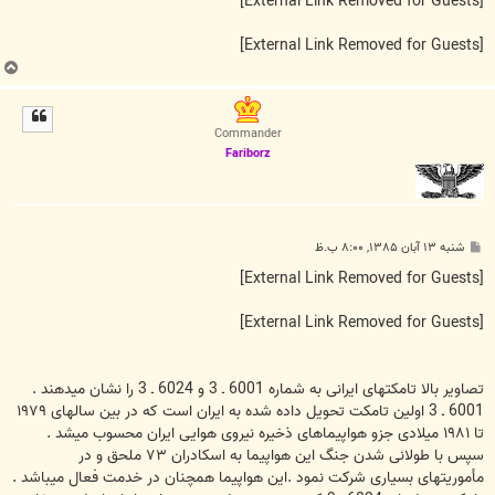
[External Link Removed for Guests]
[External Link Removed for Guests]
ب
ا
ل
ا
Commander
Fariborz
پ
شنبه ۱۳ آبان ۱۳۸۵, ۸:۰۰ ب.ظ
س
ت
[External Link Removed for Guests]
[External Link Removed for Guests]
تصاوير بالا تامکتهای ايرانی به شماره 6001 ـ 3 و 6024 ـ 3 را نشان ميدهند .
6001 ـ 3 اولين تامکت تحويل داده شده به ايران است که در بين سالهای ۱۹۷۹
تا ۱۹۸۱ ميلادی جزو هواپيماهای ذخيره نيروی هوايی ايران محسوب ميشد .
سپس با طولانی شدن جنگ اين هواپيما به اسکادران ۷۳ ملحق و در
مأموريتهای بسياری شرکت نمود .اين هواپيما همچنان در خدمت فعال ميباشد .