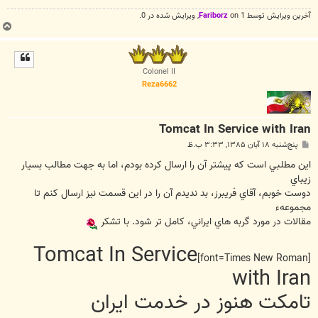
آخرین ويرايش توسط 1 on
Fariborz
, ويرايش شده در 0.
ب
ا
ل
ا
Colonel II
Reza6662
Tomcat In Service with Iran
پ
پنج‌شنبه ۱۸ آبان ۱۳۸۵, ۳:۳۳ ب.ظ
س
ت
اين مطلبي است که پيشتر آن را ارسال کرده بودم، اما به جهت مطالب بسيار
زيباي
دوست خوبم، آقاي فريبرز، بد نديدم آن را در اين قسمت نيز ارسال کنم تا
مجموعهء
مقالات در مورد گربه هاي ايراني، کامل تر شود. با تشکر
Tomcat In Service
[font=Times New Roman]
with Iran
تامكت هنوز در خدمت ايران