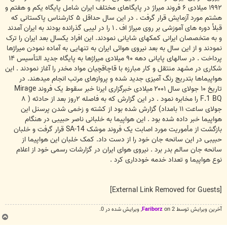
۱۹۹۲ ميلادی ۶ فروند ميراژ در پايگاهای مختلف ايران شامل پايگاه يکم و هفتم و
هشتم مورد آزمايش قرار گرفت . در اين سال حداقل ۵ کارشناس پاکستانی که
قبلأ دوره های آموزشی بر روی ميراژ اف ـ ۱ را در ليبی گذرانده بودند به ايران آمدند
و به متخصصان ايرانی کمکهای شايانی نمودند. اين افراد يکسال بعد ايران را ترک
نمودند و از اين سال به بعد نيروی هوائی ايران به تنهايی به آماده نمودن ميراژها
پرداخت . در سالهای پايانی دهه ۹۰ ميلادی ميراژها به پايگاه جديد التأسيس ۱۴
شکاری در مشهد منتقل و کار مبارزه با قاچاقچيان مواد مخدر را آغاز نمودند . اين
هواپيماها بتدريج رنگ آميزی جديد شده و پروازهای مرتب انجام ميدهند. در
تاريخ ۱۰ جولای سال ۲۰۰۱ ميلادی خبرگزاری ايرنا خبر سقوط يک فروند Mirage
F.1 BQ را مخابره نمود . در اين گزارش که به فاصله ۲روز بعد از حادثه ( ۸
جولای ساعت ۱۱ بامداد) گزارش شده بود از کشته و زخمی شدن پرسنل اين
هواپيما خبر داده شده بود . اين هواپيما به خلبانی ناصر حبيبی در هنگام
بازگشت از مأموريت مورد اصابت يک فروند موشک SA-14 قرار گرفت و خلبان
حبيبی در اين سانحه جان خود را از دست داد. کمک خلبان اين هواپيما از
سانحه جان سالم بدر برد . نيروی هوای ايران در گزارشات رسمی خود از اعلام
نوع هواپيما و تعداد خدمه خودداری کرد .
[External Link Removed for Guests]
آخرین ويرايش توسط 2 on
Fariborz
, ويرايش شده در 0.
ب
ا