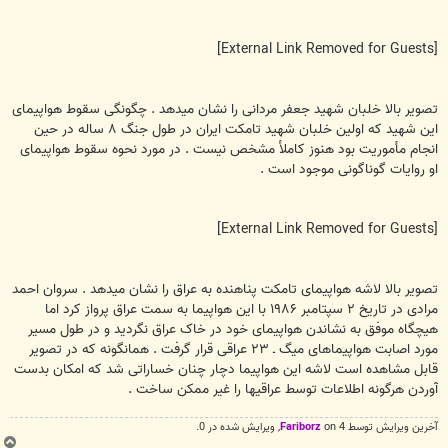
[External Link Removed for Guests]
تصوير بالا خلبان شهيد جعفر مردانی را نشان ميدهد . چگونگی سقوط هواپيمای
اين شهيد که اولين خلبان شهيد تامکت ايران در طول جنگ ۸ ساله در حين
انجام مأموريت بود هنوز کاملأ مشخص نيست . در مورد نحوه سقوط هواپيمای
او روايات گوناگونی موجود است .
[External Link Removed for Guests]
تصوير بالا لاشه هواپيمای تامکت پناهنده به عراق را نشان ميدهد . سروان احمد
مرادی در تاريخ ۲ سپتامبر ۱۹۸۶ با اين هواپيما به سمت عراق پرواز کرد اما
هيچگاه موفق به نشاندن هواپيمای خود در خاک عراق نگرديد و در طول مسير
مورد اصابت هواپيماهای ميگ ـ ۲۳ عراقی قرار گرفت . همانگونه که در تصوير
قابل مشاهده است لاشه اين هواپيما دچار چنان خساراتی شد که امکان بدست
آوردن هرگونه اطلاعات توسط عراقيها را غير ممکن ساخت .
آخرین ويرايش توسط 4 on
Fariborz
, ويرايش شده در 0.
ب