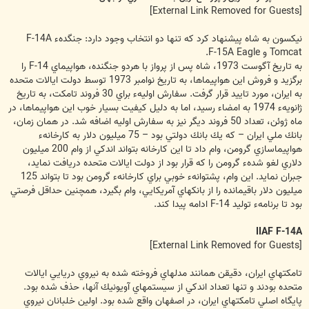
[External Link Removed for Guests]
نيكسون به شاه پيشنهاد كرد كه تنها دو انتخاب وجود دارد: جنگدهء F-14A
Tomcat و F-15A Eagle.
به تاريخ آگوست 1973، شاه پس از پرواز با هردو جنگنده، هواپيماي F-14 را
برگزيد و فروش اين هواپيماها، به تاريخ نوامبر 1973 توسط دولت ايالات متحده
به ايران، مورد تاييد قرار گرفت. سفارش اوليهء براي 30 فروند تامكت، به تاريخ
ژانويهء 1974 به امضاء رسيد، اما به دليل كيفيت بسيار خوب اين هواپيماها، در
ماه ژوئن، تعداد 50 فروند ديگر نيز به سفارش اوليه اضافه شد. در همان زمان،
بانك ملي ايران – كه يك بانك دولتي بود – 75 ميليون دلار به كارخانهء
هواپيماسازي گرومن، وام داد تا اين كارخانه بتواند اندكي از وام 200 ميليون
دلاري لغو شدهء گرومن را كه قرار بود از دولت ايالات متحده دريافت نمايد،
جبران نمايد. اين وام، پشتوانهء خوبي براي كارخانهء گرومن بود تا بتواند 125
ميليون دلار باقيمانده را از بانكهاي آمريكايي، وام بگيرد، همچنين حداقل فرصتي
بود تا برنامهء توليد F-14 ادامه پيدا كند.
IIAF F-14A
[External Link Removed for Guests]
تامكتهاي ايران، دقيقن همانند مدلهاي فروخته شده به نيروي دريايي ايالات
متحده بودند و تنها تعداد اندكي از سيستم‏هاي آويونيك آنها، حذف شده بود.
پايگاه اصلي تامكتهاي ايران، در اصفهان واقع شده بود. اولين خلبانان نيروي