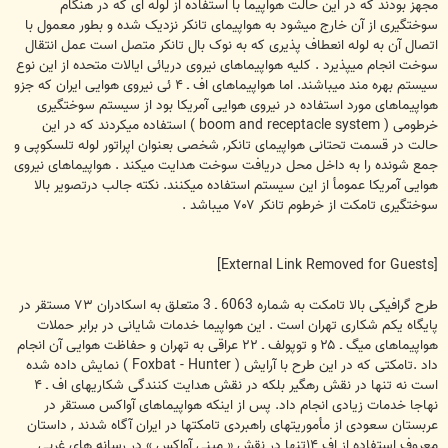
مجهز بودند که در اين حالت هواپيما با استفاده از لوله ای که در هنگام
سوختگيری از آن خارج ميشود به هواپيمای تانکر نزديک شده و بطور معمول با
اتصال آن به لوله انعطاف پذيری که به نوک بال تانکر متصل است عمل انتقال
سوخت انجام ميپذيرد . کليه هواپيماهای نيروی دريائی ايالات متحده از اين نوع
سيستم بهره مند ميباشند. اما هواپيماهای اف ـ ۴ ئی نيروی هوايی ايران که جزو
هواپيماهای مورد استفاده در نيروی هوايی آمريکا بود از سيستم سوختگيری
خرطومی ( boom and receptacle system ) استفاده ميکردند که در اين
حالت در قسمت تحتانی هواپيمای تانکر, شخصی بعنوان اپراتور لوله تلسکوپی و
جمع شونده را به داخل محل دريافت سوخت هدايت ميکند . هواپيماهای نيروی
هوايی آمريکا عمومأ از اين سيستم استفاده ميکنند. نکته جالب درتصوير بالا
سوختگيری تامکت از خرطوم تانکر ۷۰۷ ميباشد .
[External Link Removed for Guests]
طرح گرافيکی بالا تامکت به شماره 6063 ـ 3 متعلق به اسکادران ۷۳ مستقر در
پايگاه يکم شکاری تهران است . اين هواپيما خدمات شايانی در برابر حملات
هواپيماهای ميگ ـ ۲۵ و توپولف ـ ۲۲ عراقی به تهران و حفاظت هوايی آن انجام
داد .تامکتی که در اين طرح با آرايش ( Foxbat - Hunter ) نمايش داده شده
است نه تنها در نقش رهگير بلکه در نقش هدايت کنندگی شکاريهای اف ـ ۴
نهاجا خدمات زيادی انجام داد. پس از اينکه هواپيماهای آواکس مستقر در
عربستان سعودی از مأموريتهای راهبردی تامکتها در ايران آگاه شدند , داستان
معروف استفاده از اف ۱۴تنها در نقش « مينی آواکس » در رسانه های غربی