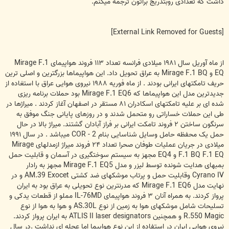
داشت که تعدادی روبتدريج براتون ترجمه ميکنم.
[External Link Removed for Guests]
از ماه آوريل سال ۱۹۸۱ ميلادی فرانسه تعداد ۱۱۳ فروند هواپيمای Mirage F.1
EQ و Mirage F.1 BQ به عراق تحويل داد. اين هواپيماها بزرگترين و اصلی ترين
حريف تامکتهای ايرانی بودند . از ماه فوريه ۱۹۸۸ نيروی هوايی عراق با استغاده از
جديدترين مدل اين هواپيماها که Mirage F.1 EQ6 بود حملات برنامه ريزی
شده ای بر عليه تامکتهای اسکادران ۸۱ مستقر در اصفهان آغاز کردند . ميراژها در
طی اين حملات خساراتی رو متحمل شدند و در روزهای پايانی جنگ موفق به
سرنگون ساختن ۲ فروند تامکت ايرانی بر فراز آبادان گشتند. ميراژ بالا در حال
حمل يک محفظه حامل وسايل شناسايی بنام COR - 2 ميباشد . در سال ۱۹۹۱
ميلادی در جريان عمليات طوفان صحرا تعداد ۲۴ فروند ميراژ ازمدلهای Mirage
F.1 BQ F.1 EQ و EQ4 مجهز به سيستم سوختگيری در آسمان و قابليت حمل
بمبهای هدايت شونده توسط ليزر و مدل Mirage F.1 EQ5 مجهز به رادار
Cyrano IV وقابليت حمل و پرتاب موشکهای ضد کشتی AM.39 Exocet و در
نهايت مدل Mirage F.1 EQ6 که مدرنترين نوع تحويلی به عراق بود به ايران
پرواز کردند. به همراه آنان ۳ فروند هواپيمای IL-76MD مملو از قطعات يدکی و
تسليحات شامل موشکهای هوا به زمين از نوع AS.30L و هوا به هوا از نوع
R.550 Magic و همچنين ATLIS II laser designators به ايران پرواز کردند.
نيروی هوايی ايران در استفاده از اين نوع هواپيما اما عجله ای نداشت .در سال