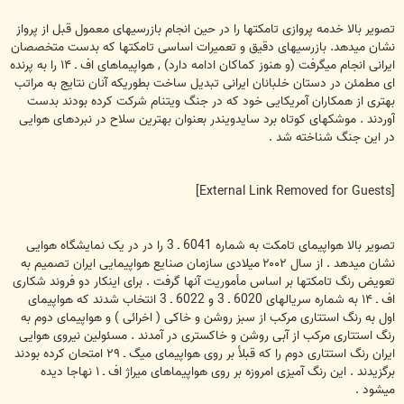
تصوير بالا خدمه پروازی تامکتها را در حين انجام بازرسيهای معمول قبل از پرواز
نشان ميدهد. بازرسيهای دقيق و تعميرات اساسی تامکتها که بدست متخصصان
ايرانی انجام ميگرفت (و هنوز کماکان ادامه دارد) , هواپيماهای اف ـ ۱۴ را به پرنده
ای مطمئن در دستان خلبانان ايرانی تبديل ساخت بطوريکه آنان نتايج به مراتب
بهتری از همکاران آمريکايی خود که در جنگ ويتنام شرکت کرده بودند بدست
آوردند . موشکهای کوتاه برد سايدويندر بعنوان بهترين سلاح در نبردهای هوايی
در اين جنگ شناخته شد .
[External Link Removed for Guests]
تصوير بالا هواپيمای تامکت به شماره 6041 ـ 3 را در در يک نمايشگاه هوايی
نشان ميدهد . از سال ۲۰۰۲ ميلادی سازمان صنايع هواپيمايی ايران تصميم به
تعويض رنگ تامکتها بر اساس مأموريت آنها گرفت . برای اينکار دو فروند شکاری
اف ـ ۱۴ به شماره سريالهای 6020 ـ 3 و 6022 ـ 3 انتخاب شدند که هواپيمای
اول به رنگ استتاری مرکب از سبز روشن و خاکی ( اخرائی ) و هواپيمای دوم به
رنگ استتاری مرکب از آبی روشن و خاکستری در آمدند . مسئولين نيروی هوايی
ايران رنگ استتاری دوم را که قبلأ بر روی هواپيمای ميگ ـ ۲۹ امتحان کرده بودند
برگزيدند . اين رنگ آميزی امروزه بر روی هواپيماهای ميراژ اف ـ ۱ نهاجا ديده
ميشود .