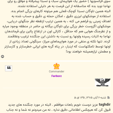
سوی فرانسویها ) حضور یک هواپیمای سبک و نسبتا پیشرفته و موفق رو برای
نهاجا نوید بده که متاسفانه از این فرصت به هر دلیلی استفاده نشده.
البته همین ناوگان نسبتا کوچک فعلی هم میتونه کارهای بزرگی انجام بده.
استفاده از موشکهای لیزری دقیق ، امکان حمله ی دقیق و حساب شده به
اهداف زمینی رو فراهم می کنه ، به همین ترتیب ازنقطه نظر جنگهای دریایی،
موشکهای اگزوست خطر بزرگی برای ناوگان بیگانه ی حاضر در منطقه بوجود میاره
و از نظرجنگ هوایی هم که حداقل ، کارائی اون در ارتفاع پائین برای فرماندهان
نهاجا به اثبات رسیده واونها رو نسبت به داشتن این جنگنده ترغیب وعلاقمند
کرده. تنها نکته ی منفی در مورد هواپیماهای میراژ، سرنگونی تعداد زیادی از
اونها توسط تامکتهاست که اینبار، در پناه گربه های ایرانی خطرسازتر و کارسازتر
و مطمئن ترازهمیشه خواهند بود!
ب
ا
ل
ا
Commander
Fariborz
پ
شنبه ۶ آبان ۱۳۸۵, ۱:۳۵ ق.ظ
س
ت
taghdir
عزيز دوست خوبم باهات موافقم . البته در مورد جنگنده های جديد
قبول کن که هيچکس اطلاعاتی دقيق نداره . نه من ميدونم نه شما و نه جناب