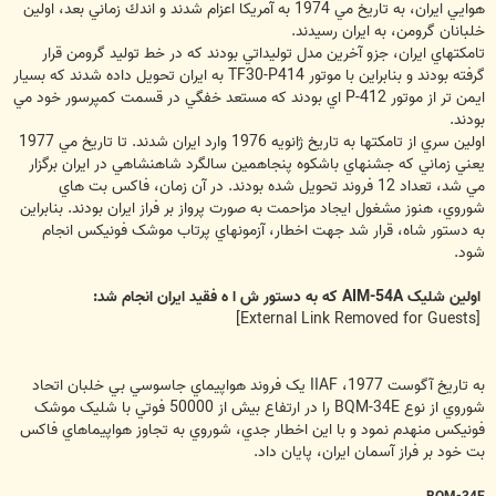
هوايي ايران، به تاريخ مي 1974 به آمريكا اعزام شدند و اندك زماني بعد، اولين
خلبانان گرومن، به ايران رسيدند.
تامکتهاي ايران، جزو آخرين مدل توليداتي بودند که در خط توليد گرومن قرار
گرفته بودند و بنابراين با موتور TF30-P414 به ايران تحويل داده شدند که بسيار
ايمن تر از موتور P-412 اي بودند که مستعد خفگي در قسمت کمپرسور خود مي
بودند.
اولين سري از تامکتها به تاريخ ژانويه 1976 وارد ايران شدند. تا تاريخ مي 1977
يعني زماني که جشنهاي باشکوه پنجاهمين سالگرد شاهنشاهي در ايران برگزار
مي شد، تعداد 12 فروند تحويل شده بودند. در آن زمان، فاکس بت هاي
شوروي، هنوز مشغول ايجاد مزاحمت به صورت پرواز بر فراز ايران بودند. بنابراين
به دستور شاه، قرار شد جهت اخطار، آزمونهاي پرتاب موشک فونيکس انجام
شود.
اولین شلیک AIM-54A که به دستور ش ا ه فقید ایران انجام شد:
[External Link Removed for Guests]
به تاريخ آگوست 1977، IIAF يک فروند هواپيماي جاسوسي بي خلبان اتحاد
شوروي از نوع BQM-34E را در ارتفاع بيش از 50000 فوتي با شليک موشک
فونيکس منهدم نمود و با اين اخطار جدي، شوروي به تجاوز هواپيماهاي فاکس
بت خود بر فراز آسمان ايران، پايان داد.