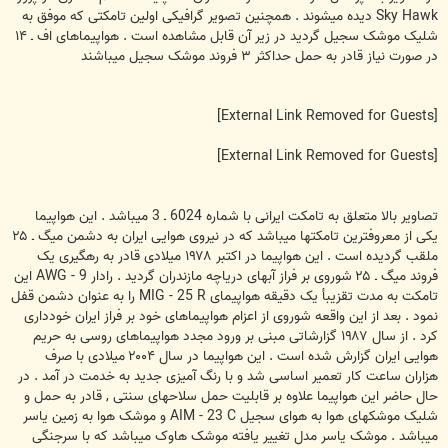
Sky Hawk ديده ميشوند . همچنين تصوير گرافيکی اولين تامکتی که موفق به
شليک موشک سجيل گرديد در زير آن قابل مشاهده است . هواپيماهای اف ـ ۱۴
در صورت نياز قادر به حمل حداکثر ۳ فروند موشک سجيل ميباشند
[External Link Removed for Guests]
[External Link Removed for Guests]
تصاوير بالا متعلق به تامکت ايرانی با شماره 6024 ـ 3 ميباشد . اين هواپيما
يکی از معروفترين تامکتها ميباشد که در نيروی هوايی ايران به دشمن ميگ ـ ۲۵
ملقب گرديده است . اين هواپيما در اکتبر ۱۹۷۸ ميلادی قادر به رهگيری يک
فروند ميگ ـ ۲۵ شوروی بر فراز آبهای درياچه مازندران گرديد . رادار AWG - 9 اين
تامکت به مدت تقزيبأ يک دقيقه هواپيمای MIG - 25 R را به عنوان دشمن قفل
نمود . بعد از اين واقعه شوروی از اعزام هواپيماهای خود بر فراز ايران خودداری
کرد . از سال ۱۹۸۷ گزارشاتی مبنی بر ورود مجدد هواپيماهای روسی به حريم
هوايی ايران گزارش شده است . اين هواپيما در سال ۲۰۰۴ ميلادی با صرف
هزاران ساعت کار تعمير اساسی شد و با رنگ آميزی جديد به خدمت در آمد . در
حال حاضر اين هواپيما علاوه بر قابليت حمل سلاحهای سنتی , قادر به حمل و
شليک موشکهای هوا به هوای سجيل AIM - 23 C و موشک هوا به زمين ياسر
ميباشد . موشک ياسر مدل تغيير يافته موشک هاوک ميباشد که با سرجنگی