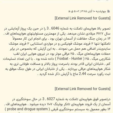
پ
چهارشنبه ۱۰ آبان ۱۳۸۵, ۵:۰۲ ق.ظ
س
ت
[External Link Removed for Guests]
تصوير بالا هواپيمای تامکت به شماره 6046 ـ 3 را در حين يک پرواز آزمايشی در
سال ۱۹۷۷ ميلادی نشان ميدهد. يکی از مهمترين مسئوليتهای هواپيماهای اف ـ
۱۴ در زمان جنگ حفاظت از آسمان تهران بود . برای انجام اين کار معمولأ
تامکتها تنها ۲ فروند موشک فونيکس و در مواردی استثنايی ۲ فروند موشک
سايدويندر اضافی هم حمل می نمودند . به اين آرايش که بخصوص در برابر
حملات هواپيماهای ميگ ـ ۲۵ عراقی موثر بود در نيروی هوايی ايران لقب
شکارچی ميگ ـ ۲۵ ( Foxbat - Hunter ) داده شده بود . با اين تعداد تسليحات
کم , خلبانان ايرانی قادر بودند باسرعت پرواز بالاتر و مسافت طولانی تری به
شکار هواپيماهای عراقی بپردازند . يکی از خلبانان ايرانی در طول جنگ موفق به
ثبت رکورد سرعت 2.44 ماخ با آرايش ذکر شده گرديد .
[External Link Removed for Guests]
درتصوير فوق هواپيمای تامکت به شماره 6027 ـ 3 در حال سوختگيری در
آسمان از يک فروند هواپيمای تانکر بوئينگ ۷۰۷ ديده ميشود . هواپيماهای اف ـ
۱۴ بطور معمول به سيستم سوختگيری قيفی ( probe and drogue system )