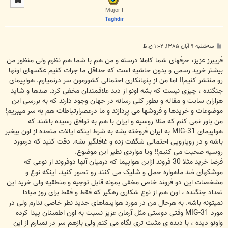
ا
Major I
Taghdir
پ
سه‌شنبه ۹ آبان ۱۳۸۵, ۱:۰۲ ق.ظ
س
ت
فریبرز عزیز، حرفهای شما کاملا درسته و من هم با شما هم نظرم ولی منظور من
بیشتر خرید رسمی و بدون حاشیه است که حداقل ما جرات کنیم عکسهای اونها
رو منتشر کنیم!! اما من از پنهانکاری احتمالی کشورمون سر درنمیارم. هواپیمای
جنگنده ، چیزی نیست که بشه اونو از دید علاقمندان مخفی کرد. صدها و شاید
هزاران سایت و مقاله و بطور کلی رسانه در جهان وجود دارند که به بررسی این
موضوعات و خریدها و فروشها می پردازند و ما درعصرارتباطات هم به سر میبریم!
من باور نمی کنم که مثلا روسیه و ایران با هم به توافق رسیده باشند که
هواپیمای MIG-31 به ایران فروخته بشه به شرط اینکه ایالات متحده از اون بیخبر
باشه و در رویارویی احتمالی شگفت زده و غافلگیر بشه. دقت کنید که درمورد
روسیه صحبت می کنیم!! ویا مواردی نظیر این موضوع.
فرضا خرید مثلا 30 فروند ازاین هواپیما که درمیان آنها دوفروند از نوعی که
موشکهای ضد ماهواره حمل و شلیک می کنند رو تصور کنید. اینکه نوع و
مشخصات این دو فروند خاص مخفی بمونه قابل توجیه و منطقیه ولی خرید این
تعداد جنگنده ، اون هم از نوع شکاری رهگیر که فقط و فقط برای روز مبادا
نمیتونه باشه. به هرحال من در مورد هواپیماهای جدید نظر خاصی ندارم ولی در
مورد MIG-31 وقتی دوستی مثل آرمان عزیز نسبت به اون اطمینان پیدا کرده
واونو دیده ، با دیده ی مثبت تری نگاه می کنم ولی بازهم سر در نمیارم از این