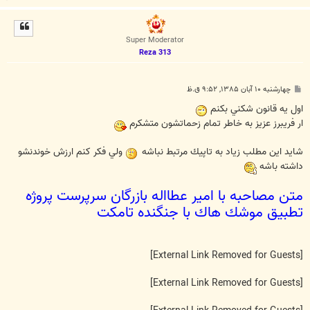
ا
ل
ا
Super Moderator
Reza 313
پ
چهارشنبه ۱۰ آبان ۱۳۸۵, ۹:۵۲ ق.ظ
س
ت
اول يه قانون شكني بكنم
ار فريبرز عزيز به خاطر تمام زحماتشون متشكرم
شايد اين مطلب زياد به تاپيك مرتبط نباشه
ولي فكر كنم ارزش خوندنشو
داشته باشه
متن مصاحبه با امير عطااله بازرگان سرپرست پروژه
تطبيق موشك هاك با جنگنده تامكت
[External Link Removed for Guests]
[External Link Removed for Guests]