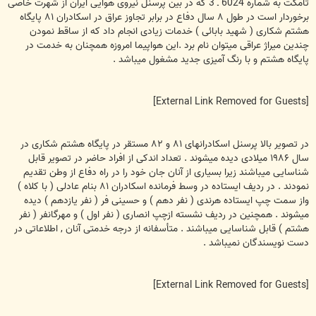
تامکت به شماره 6024 ـ 3 که در بين پرسنل نيروی هوايی ايران از شهرت خاصی
برخوردار است در طول ۸ سال دفاع در برابر تجاوز عراق در اسکادران ۸۱ پايگاه
هشتم شکاری ( شهيد بابائی ) خدمات زيادی انجام داد که از ساقط نمودن
چندين ميراژ عراقی ميتوان نام برد .اين هواپيما امروزه همچنان به خدمت در
پايگاه هشتم و با رنگ آميزی جديد مشغول ميباشد .
[External Link Removed for Guests]
در تصوير بالا پرسنل اسکادرانهای ۸۱ و ۸۲ مستقر در پايگاه هشتم شکاری در
سال ۱۹۸۶ ميلادی ديده ميشوند . تعداد اندکی از افراد حاضر در تصوير قابل
شناسايی ميباشند زيرا بسياری از آنان جان خود را در راه دفاع از وطن تقديم
نمودند . در رديف ايستاده در وسط فرمانده اسکادران ۸۱ بنام عادلی ( با کلاه )
واز سمت چپ ايستاده هرندی ( نفر دهم ) و حسينی فر ( نفر يازدهم ) ديده
ميشوند . همچنين در رديف نشسته ازچپ انصاری ( نفر اول ) و مهرگانفر ( نفر
هشتم ) قابل شناسايی ميباشند . متأسفانه از درجه خدمتی آنان , اطلاعاتی در
دست نويسندگان نميباشد .
[External Link Removed for Guests]