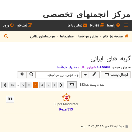
مرکز انجمنهای تخصصی
راهنما
Rules
تماس با ما
ثبت نام
ورود
ج
صفحه اول تالار
بخش هوا فضا
هواپيماها
هواپيماهاي نظامي
س
ت
گربه های ايرانی
ج
و
مدیران انجمن:
SAMAN
,
شوراي نظارت
,
مديران هوافضا
جستجو
جستجوی پیشر
ارسال پست
صفحه
4
از
16
4
تعداد پست ها:183
…
16
6
5
3
2
1
قبلی
بعدی
Super Moderator
Reza 313
پ
دوشنبه ۲۴ مهر ۱۳۸۵, ۳:۳۶ ب.ظ
س