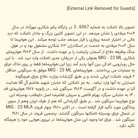
[External Link Removed for Guests]
تصوير بالا تامکت به شماره 6067 ـ 3 در پايگاه يکم شکاری مهرآباد در سال
۲۰۰۴ ميلادی را نشان ميدهد. در اين تصوير کابين بزرگ و جادار تامکت که ديد
عالی در اختيار خدمه پروازی را قرار ميدهد جلب توجه ميکند . اين هواپيما تا
سال ۲۰۰۴ ميلادی به خدمت در اسکادران ۷۳ شکاری مشغول بود و در طول
جنگ وظيفه دفاع از آسمان پايتخت را بر عهده داشت . از سال ۱۹۸۴ هواپيمای
شکاری MIG - 23 ML بعنوان يکی از حريفان جدی تامکت وارد نبرد شد . با اين
حال رويارويی اندکی بين آنها پديد آمد زيرا اين هواپيماها فقط بر روی خاک عراق
به عمليات می پرداختند . هواپيماهای MIG - 23 ML موفق به سرنگونی حداقل
۲ فروند تامکت ايرانی شدند و بر طبق گزارشات وزارت دفاع عراق هيچگونه
خسارتی به آنها وارد نيامد . به جز تامکتی که خلبان شهيد هاشم آل آقا هدايت
آنرا بر عهده داشت و در آگوست ۱۹۸۴ سرنگون شد , در ژانويه ۱۹۸۷ هواپيمای اف
ـ ۱۴ به خلبانی سرگرد بهرام قانعی و سروان غلامرضا اصل داوطلب بوسيله اين
نوع هواپيما سرنگون شد . بر طبق گزارشاتی که هم از طرف ايران وهم از سوی
پنتاگون مورد تأئيد قرار گرفته است , در اکتبر ۱۹۸۰ چهار فروند MIG - 23 MLA
در شمال عراق بوسيله تامکتها سرنگون گشتند. پنجمين فروند در سال ۱۹۸۱
سرنگون شد . عراق اما وجود اين مدل هواپيماها در نيروی هوايی خود را هيچگاه
تأئيد نکرد .