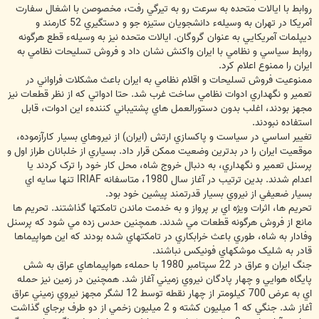
روابط با ايالات متحده به سرعت رو به تيرگي رفت، مخصوصن با اشغال سفارت
آمريکا در تهران به وسيلهء دانشجويان ستيزه جو و دستگيري 52 کارمند و
ديپلمات آمريکايي به عنوان گروگان. ايالات متحده نيز به وسيلهء قطع هرگونه
روابط سياسي و نظامي با ايران واکنش نشان داد و فروش تسليحات نظامي به
ايران را ممنوع اعلام کرد.
ممنوعيت فروش تسليحات و اقلام نظامي به ايران باعث مشکلات فراواني در
تعمير و نگهداري ادوات نظامي ساخت غرب شد. حتا ادواتي که از نظر قطعات نيز
مجهز بودند، اغلب بدون دستورالعمل هاي پشتيباني کنندهء اين ادوات، قابل
استفاده نبودند.
تغيير اساسي در سياست و پاکسازي ارتش (ايران) از نيروهاي بسيار کارآزموده،
موقعيت ايران را در بدترين وضعيت ممکن قرار داد. بسياري از خلبانان طراز اول و
پرسنل تعمير و نگهداري، به دنبال خروج شاه، محل کار خود را ترک کردند يا
اعدام شدند. بدين ترتيب در آغاز سال 1980، متاسفانه IRIAF تنها سايه اي
بسيار ضعيفي از نيروي بسيار قدرتمند پيشين خود بود.
تحريم ها، اثرات ويژه اي بر پرواز و به خدمت ماندن تامکتها گذاشتند. تحريم ها
مانع از فروش هرگونه قطعات مي شدند. همچنين حدس زده مي شود که پرسنل
وفادار به شاه، طوري باعث خرابکاري در تامکتهاي شده بودند که اين هواپيماها
قادر به شليک موشکهاي فونيکس نباشند.
جنگ ايران و عراق در 22 سپتامبر 1980 با حملهء هواپيماهاي عراق به شش
پايگاه هوايي و چهار پادگان نيروي زميني آغاز شد. همچنين در زمين نيز حمله
اي به عرض 700 کيلومتر از چهار نقطه توسط 12 لشگر مجهز نيروي زميني عراق
آغاز شد. جنگي که 1 ميليون کشته و 2 ميليون زخمي از دو طرف برجاي گذاشت