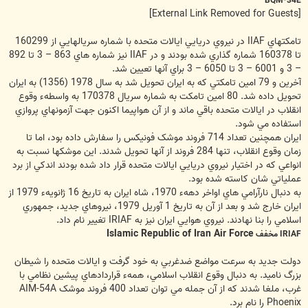
BQM-34E
[External Link Removed for Guests]
تامکتهاي IIAF در نيروي دريايي ايالات متحده با شماره سريالهايي از 160299
تا 160378 شماره گذاري شده بودند و در IIAF نيز شماره هاي 863 – 3 تا 892
– 3 و 6001 – 3 تا 6050 – 3 براي آنها تعيين شد.
آخرين و 79 امين تامکتي که به ايران تحويل شد به سال 1978 (1356) به ايران
تحويل داده شد. 80 امين تامکت به شماره سريال 170378 به واسطهء وقوع
انقلاب در ايالات متحده باقي ماند و از آن هواپيما اکنون جهت آزمونهاي پروازي
استفاده مي شود.
ايران همچنين تعداد 714 فروند موشک فونيکس را سفارش داده بود، اما تا
زمان وقوع انقلاب، تنها 284 فروند از آنها تحويل شدند. اين موشکها نسبت به
انواعي که در اختيار نيروي دريايي ايالات متحده قرار داد شده بودند اندکي از برد
عملياتي شان کاسته شده بود.
به دنبال نارآرامي هاي اواخر دههء 1970، شاه ايران به تاريخ 16 ژانويهء 1979 از
ايران خارج شد و بعد از آن به تاريخ 1 آوريل 1979، نيروهاي جديد، جمهوري
اسلامي را بنا نهادند. نيروي هوايي ايران نيز به IRIAF تغيير نام داد.
Islamic Republic of Iran Air Force
IRIAF مخفف
دولت جديد به سرعت مواضع ضدغربي به خود گرفت و ايالات متحده را شيطان
بزرگ ناميد. به دنبال وقوع انقلاب اسلامي، همهء قراردادهاي پيشين نظامي با
غرب، ملغا شدند که از آن جمله مي توان تعداد 400 فروند موشک AIM-54A
Phoenix را نام برد.