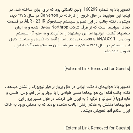
تصوير بالا به شماره 160299 اولين تامکتی بود که برای ايران ساخته شد. در
اينجا اين هواپيما در حال خروج از کارخانه در Calverton در سال ۱۹۷۵ ديده
ميشود . نکته جالب در اين تصوير سيستم جستجوگر ALR - 23 IR در قسمت
دماغه هواپيما است که از طرف شرکت Northrop ساخته شده و به ايران
پيشنهاد گشت. ايرانيها اما اين پيشنهاد را رد کردند و به جای آن سيستم
ويديويی AN/AXX 1 را انتخاب نمودند . اما از آنجا که تکميل و ساخت کامل
اين سيستم در سال ۱۹۸۱ ميلادی ميسر شد , اين سيستم هيچگاه به ايران
تحويل داده نشد .
[External Link Removed for Guests]
تصوير بالا هواپيمای تامکت ايرانی در حال پرواز بر فراز نيويورک را نشان ميدهد .
نکته جالب آنکه اين هواپيماها مسير طولانی را با پرواز بر فراز اقيانوس اطلس و
قاره اروپا ( اسپانيا و ترکيه ) به ايران طی کردند. در طول مسير پرواز اين
هواپيماها منقش به علائم ارتش ايالات متحده بودند که به محض ورود به خاک
ايران علائم آنها تعويض ميشد .
[External Link Removed for Guests]