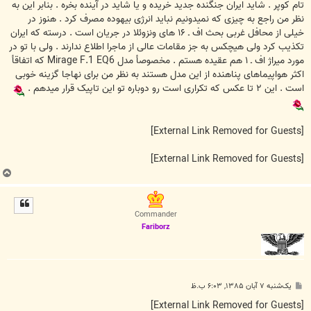
تام کوپر . شايد ايران جنگنده جديد خريده و يا شايد در آينده بخره . بنابر اين به
نظر من راجع به چيزی که نميدونيم نبايد انرژی بيهوده مصرف کرد . هنوز در
خيلی از محافل غربی بحث اف ـ ۱۶ های ونزوئلا در جريان است . درسته که ايران
تکذيب کرد ولی هيچکس به جز مقامات عالی از ماجرا اطلاع ندارند . ولی با تو در
مورد ميراژ اف ـ ۱ هم عقيده هستم . مخصوصأ مدل Mirage F.1 EQ6 که اتفاقأ
اکثر هواپيماهای پناهنده از اين مدل هستند به نظر من برای نهاجا گزينه خوبی
است . اين ۲ تا عکس که تکراری است رو دوباره تو اين تاپيک قرار ميدهم .
[External Link Removed for Guests]
[External Link Removed for Guests]
ب
ا
ل
ا
Commander
Fariborz
پ
یک‌شنبه ۷ آبان ۱۳۸۵, ۶:۰۳ ب.ظ
س
ت
[External Link Removed for Guests]