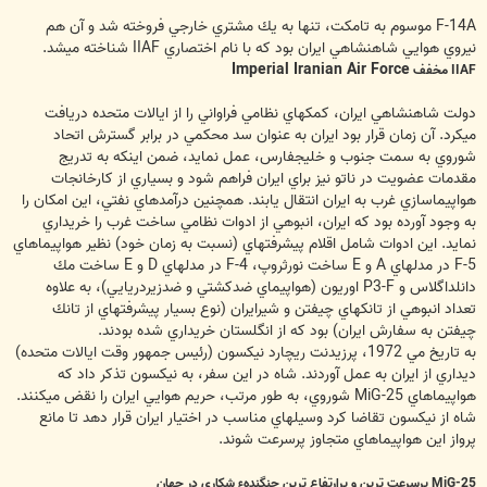
F-14A موسوم به تامكت، تنها به يك مشتري خارجي فروخته شد و آن هم
نيروي هوايي شاهنشاهي ايران بود كه با نام اختصاري IIAF شناخته مي‏شد.
Imperial Iranian Air Force
IIAF مخفف
دولت شاهنشاهي ايران، كمكهاي نظامي فراواني را از ايالات متحده دريافت
مي‏كرد. آن زمان قرار بود ايران به عنوان سد محكمي در برابر گسترش اتحاد
شوروي به سمت جنوب و خليج‏فارس، عمل نمايد، ضمن اينکه به تدريج
مقدمات عضويت در ناتو نيز براي ايران فراهم شود و بسياري از کارخانجات
هواپيماسازي غرب به ايران انتقال يابند. همچنين درآمدهاي نفتي، اين امكان را
به وجود آورده بود كه ايران، انبوهي از ادوات نظامي ساخت غرب را خريداري
نمايد. اين ادوات شامل اقلام پيشرفته‏اي (نسبت به زمان خود) نظير هواپيماهاي
F-5 در مدلهاي A و E ساخت نورثروپ، F-4 در مدلهاي D و E ساخت مك
دانل‏داگلاس و P3-F اوريون (هواپيماي ضدكشتي و ضدزيردريايي)، به علاوه
تعداد انبوهي از تانكهاي چيفتن و شيرايران (نوع بسيار پيشرفته‏اي از تانك
چيفتن به سفارش ايران) بود كه از انگلستان خريداري شده بودند.
به تاريخ مي 1972، پرزيدنت ريچارد نيكسون (رئيس جمهور وقت ايالات متحده)
ديداري از ايران به عمل آوردند. شاه در اين سفر، به نيكسون تذكر داد كه
هواپيماهاي MiG-25 شوروي، به طور مرتب، حريم هوايي ايران را نقض مي‏كنند.
شاه از نيكسون تقاضا كرد وسيله‏اي مناسب در اختيار ايران قرار دهد تا مانع
پرواز اين هواپيماهاي متجاوز پرسرعت شوند.
MiG-25 پرسرعت ترين و پرارتفاع ترين جنگندهء شکاري در جهان