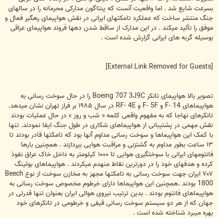
بسرعت شايع شد . اما واقعيت آنست که پنتاگون مدارکی محرمانه را در سالهای
جنگ منتشر ساخت که عملکرد تامکتهای ايرانی در نقش هواپيمای رهگير فعال و
موفق را تأئيد ميکند . در اين مدارک از ساقط شدن دهها فروند هواپيمای عراقی
بوسيله گربه های ايرانی گزارش شده است .
[External Link Removed for Guests]
تصوير بالا هواپيمای تانکر Boeing 707 3J9C را در حال سوخت رسانی به
هواپيماهای F- 14 و F- 5F و RF- 4E در سال ۱۹۸۵ بر فراز تهران نشان ميدهد.
تانکرهای نهاجا که به مفهوم واقعی کلمه « شب و روز » در حال عمليات بودند
نقش مهمی در پشتيبانی از هواپيماهای شکاری در طول جنگ ايفا نمودند. تنها
با کمک اين هواپيماها و سوخت رسانی مداوم آنها بود که تامکتها قادر بودند تا
۱۳ ساعت بطور مداوم به گشتزنی و مراقبت هوايی بپردازند . همچنين بارها
فانتومهای ايرانی با سوختگيری هوايی تا ۱۰۰۰ کيلومتر به داخل خاک عراق نفوذ
کرده و هدفهای خود را در دورترين نقاط منهدم ميکردند . هواپيماهای بوئينگ
۷۰۷ ايران جهت سوخت رسانی به تامکتها مجهز به مخازن سوخت از نوع Beech
1800 بودند .همچنين اين هواپيماها دارای خرطوم مخصوص سوخت رسانی به
هواپيماهای فانتوم بودند . بدين ترتيب نيروی هوائی ايران بعنوان تنها قدرتی در
جهان که از هر دو سيستم سوخت رسانی قيفی و خرطومی در تانکرهای خود
بهره ميبرد شناخته شده است .