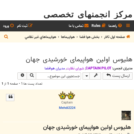
مرکز انجمنهای تخصصی
راهنما
Rules
تماس با ما
ثبت نام
ورود
ج
صفحه اول تالار
بخش هوا فضا
هواپيماها
هواپيماهاي غير نظامي
س
ت
هلیوس اولین هواپیمای خورشیدی جهان
ج
و
مدیران انجمن:
CAPTAIN PILOT
,
شوراي نظارت
,
مديران هوافضا
جستجو
جستجوی پیش
ارسال پست
تعداد پست ها:1 • صفحه
1
از
1
Captain
Mehdi2224
هلیوس اولین هواپیمای خورشیدی جهان