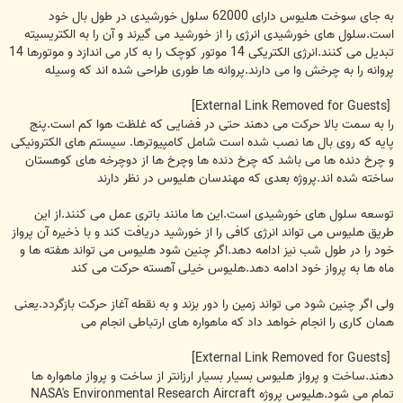
به جای سوخت هلیوس دارای 62000 سلول خورشیدی در طول بال خود
است.سلول های خورشیدی انرژی را از خورشید می گیرند و آن را به الکتریسیته
تبدیل می کنند.انرژی الکتریکی 14 موتور کوچک را به کار می اندازد و موتورها 14
پروانه را به چرخش وا می دارند.پروانه ها طوری طراحی شده اند که وسیله
[External Link Removed for Guests]
را به سمت بالا حرکت می دهند حتی در فضایی که غلظت هوا کم است.پنج
پایه که روی بال ها نصب شده است شامل کامپیوترها. سیستم های الکترونیکی
و چرخ دنده ها می باشد که چرخ دنده ها وچرخ ها از دوچرخه های کوهستان
ساخته شده اند.پروژه بعدی که مهندسان هلیوس در نظر دارند
توسعه سلول های خورشیدی است.این ها مانند باتری عمل می کنند.از این
طریق هلیوس می تواند انرژی کافی را از خورشید دریافت کند و با ذخیره آن پرواز
خود را در طول شب نیز ادامه دهد.اگر چنین شود هلیوس می تواند هفته ها و
ماه ها به پرواز خود ادامه دهد.هلیوس خیلی آهسته حرکت می کند
ولی اگر چنین شود می تواند زمین را دور بزند و به نقطه آغاز حرکت بازگردد.یعنی
همان کاری را انجام خواهد داد که ماهواره های ارتباطی انجام می
[External Link Removed for Guests]
دهند.ساخت و پرواز هلیوس بسیار بسیار ارزانتر از ساخت و پرواز ماهواره ها
تمام می شود.هلیوس پروژه NASA's Environmental Research Aircraft