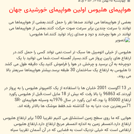
پ
چهارشنبه ۲۵ بهمن ۱۳۸۵, ۳:۵۲ ق.ظ
س
هواپیمای هلیوس اولین هواپیمای خورشیدی جهان
ت
بعضی از هواپیماها می توانند صدها نفر را حمل کنند.بعضی از هواپیماها می
توانند با سرعت چندین برابر سرعت صوت حرکت کنند.بعضی از هواپیماها می
توانند در هوا بچرخند و دود و صدای زیاد تولید کنند.اما هلیوس:
هلیوس از خیلی اتومبیل ها سبک تر است.نمی تواند کسی را حمل کند.در
ارتفاع های پایین پرواز می کند.بسیار آهسته است.شما می توانید با یک
دوچرخه به آن برسید و چرخش در هوا را فراموش کنید.یک دقیقه طول می کشد
تا هلیوس به ارتفاع یک ساختمان 30 طبقه برسد.بیشتر هواپیماها سریعتر بالا
می روند.
در 13 آگوست 2001 خلبان ها با استفاده از یک کامپیوتر هلیوس را به پرواز در
آوردند.که 96863 پا بالا رفت که بیش از 18 مایل است.قبل از هلیوس رکورد
ارتفاع 85000 پا بود.که این رکورد در سال 1976به وسیله هواپیمای SR-
71سریعترین جت دنیا به جا گذاشته شد.فقط موشک ها بالاتر رفته اند.
هوایی که ما روی سطح زمین استنشاق می کنیم تقریبا 100 برابر ارتفاع هلیوس
ارتفاع دارد.اتمسفر زمین به اندازه اتمسفر مریخ ارتفاع دارد.ارتفاع هلیوس
ارتفاعی است که خیلی نزدیک است به فضایی که در آن آسمان تقریبا سیاه