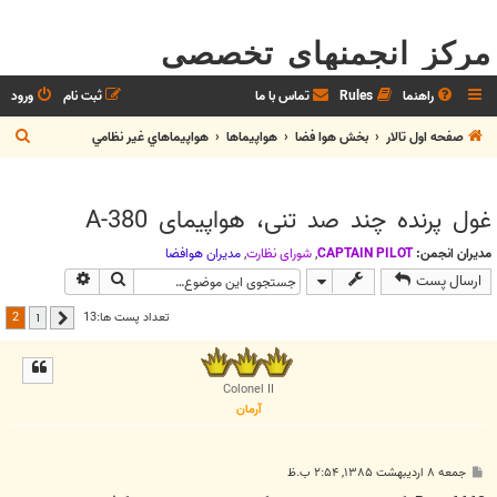
مرکز انجمنهای تخصصی
راهنما
Rules
تماس با ما
ثبت نام
ورود
ج
صفحه اول تالار
بخش هوا فضا
هواپيماها
هواپيماهاي غير نظامي
س
ت
غول پرنده چند صد تنی، هواپیمای A-380
ج
و
مدیران انجمن:
CAPTAIN PILOT
,
شوراي نظارت
,
مديران هوافضا
جستجو
جستجوی پیش
ارسال پست
2
تعداد پست ها:13
1
قبلی
Colonel II
آرمان
پ
جمعه ۸ اردیبهشت ۱۳۸۵, ۲:۵۴ ب.ظ
س