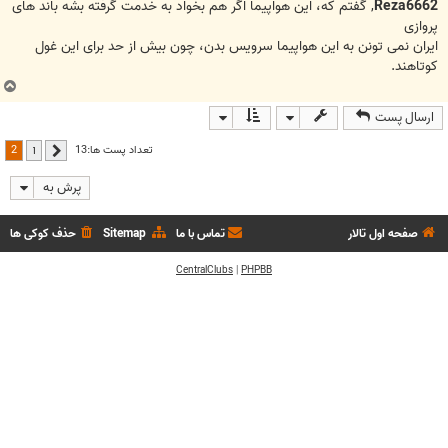
ت
Reza6662
, گفتم که، این هواپیما اگر هم بخواد به خدمت گرفته بشه باند های
پروازی
ایران نمی تونن به این هواپیما سرویس بدن، چون بیش از حد برای این غول
کوتاهند.
ب
ا
ارسال پست
ل
ا
2
تعداد پست ها:13
1
قبلی
پرش به
صفحه اول تالار
تماس با ما
Sitemap
حذف کوکی ها
CentralClubs
|
PHPBB