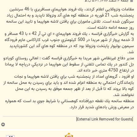
پ
جمعه ۳ اسفند ۱۳۸۶, ۵:۳۱ ب.ظ
س
ت
مقامات ونزوئلايي اعلام كردند، يك فروند هواپيماي مسافربري با 46 سرنشين
پنجشنبه شب 21 فوريه در منطقه كوه هاي آند ونزوئلا ناپديد و به احتمال زياد
سرنگون شده است. تلاش ماموران براي يافتن لاشه هواپيما و تاييد اين سانحه
روز جمعه ادامه داشته است.
به گزارش خبرگزاري فرانسه ، يك فروند هواپيماي « اي تي آر 42 » با 43 مسافر و
3 خدمه پرواز از شهر مريدا در 500 كيلومتري جنوب غرب كاراكاس عازم فرودگاه
سيمون بوليوار پايتخت ونزوئلا بود كه در منطقه كوه هاي آند اين كشورناپديد
شد.
مدير دفاع غيرنظامي شهر مريدا به خبرگزاري فرانسه گفت : اهالي روستاي كويادو
دِل كندور در يك تماس تلفني از سقوط اين هواپيما در نزديكي درياچه لا پرمادا
در ارتفاع 4750 متري خبر داده اند.
او افزود ، گروهاي امداد از پنجشنبه شب براي يافتن لاشه هواپيما و نجات
بازماندگان احتمالي به منطقه اعزام شده اند و بايد براي رسيدن به محل سانحه از
كوه بالا بروند كه تا قبل از بعد از ظهر جمعه موفق به رسيدن به اين محل
نخواهند شد.
منطقه سانحه يك نقطه دورافتاده كوهستاني با شرايط جوي بد است كه همواره
در معرض وزش بادهاي شديد قرار دارد.
[External Link Removed for Guests]
ب
ا
ل