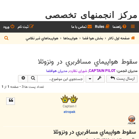
مرکز انجمنهای تخصصی
راهنما
Rules
تماس با ما
ثبت نام
ورود
ج
صفحه اول تالار
بخش هوا فضا
هواپيماها
هواپيماهاي غير نظامي
س
ت
سقوط هواپيماي مسافربري در ونزوئلا
ج
و
مدیران انجمن:
CAPTAIN PILOT
,
شوراي نظارت
,
مديران هوافضا
جستجو
جستجوی پیش
ارسال پست
تعداد پست ها:3 • صفحه
1
از
1
Captain I
atropak
سقوط هواپيماي مسافربري در ونزوئلا