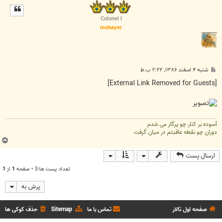
ل
ا
Colonel I
mohayer
پ
شنبه ۴ اسفند ۱۳۸۶, ۲:۲۲ ب.ظ
س
ت
[External Link Removed for Guests]
آسوده بر کنار چو پرگار می شدم
دوران چو نقطه عاقبتم در میان گرفت
ب
ا
ارسال پست
ل
ا
تعداد پست ها:3 • صفحه
1
از
1
پرش به
صفحه اول تالار
تماس با ما
Sitemap
حذف کوکی ها