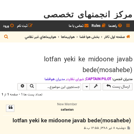
مرکز انجمنهای تخصصی
راهنما
Rules
تماس با ما
ثبت نام
ورود
ج
صفحه اول تالار
بخش هوا فضا
هواپيماها
هواپيماهاي غير نظامي
س
ت
lotfan yeki ke midoone javab
ج
bede(mosahebe)
و
مدیران انجمن:
CAPTAIN PILOT
,
شوراي نظارت
,
مديران هوافضا
جستجو
جستجوی پیش
ارسال پست
تعداد پست ها:1 • صفحه
1
از
1
New Member
safaeian
lotfan yeki ke midoone javab bede(mosahebe)
پ
دوشنبه ۸ تیر ۱۳۸۸, ۱۲:۵۵ ب.ظ
س