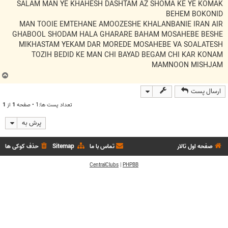
ت
SALAM MAN YE KHAHESH DASHTAM AZ SHOMA KE YE KOMAK
BEHEM BOKONID
MAN TOOIE EMTEHANE AMOOZESHE KHALANBANIE IRAN AIR
GHABOOL SHODAM HALA GHARARE BAHAM MOSAHEBE BESHE
MIKHASTAM YEKAM DAR MOREDE MOSAHEBE VA SOALATESH
TOZIH BEDID KE MAN CHI BAYAD BEGAM CHI KAR KONAM
MAMNOON MISHJAM
ب
ا
ارسال پست
ل
ا
تعداد پست ها:1 • صفحه
1
از
1
پرش به
صفحه اول تالار
تماس با ما
Sitemap
حذف کوکی ها
CentralClubs
|
PHPBB