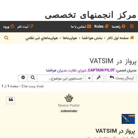
مرکز انجمنهای تخصصی
راهنما
Rules
تماس با ما
ثبت نام
ورود
ج
صفحه اول تالار
بخش هوا فضا
هواپيماها
هواپيماهاي غير نظامي
س
ت
پرواز در VATSIM
ج
و
مدیران انجمن:
CAPTAIN PILOT
,
شوراي نظارت
,
مديران هوافضا
جستجو
جستجوی پیش
ارسال پست
تعداد پست ها:2 • صفحه
1
از
1
Novice Poster
sidewinder
پرواز در VATSIM