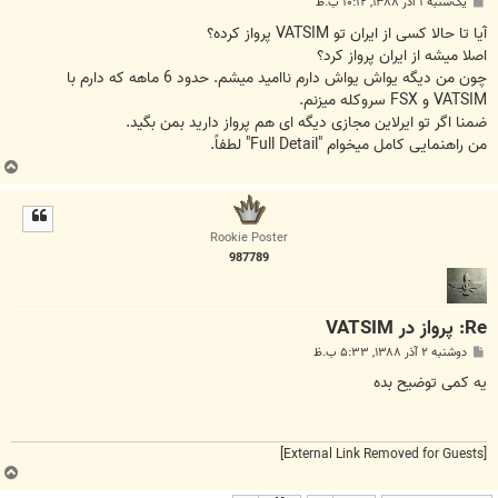
پ
یک‌شنبه ۱ آذر ۱۳۸۸, ۱۰:۱۲ ب.ظ
س
ت
آیا تا حالا کسی از ایران تو VATSIM پرواز کرده؟
اصلا میشه از ایران پرواز کرد؟
چون من دیگه یواش یواش دارم ناامید میشم. حدود 6 ماهه که دارم با
VATSIM و FSX سروکله میزنم.
ضمنا اگر تو ایرلاین مجازی دیگه ای هم پرواز دارید بمن بگید.
من راهنمایی کامل میخوام "Full Detail" لطفاً.
ب
ا
ل
ا
Rookie Poster
987789
Re: پرواز در VATSIM
پ
دوشنبه ۲ آذر ۱۳۸۸, ۵:۳۳ ب.ظ
س
ت
یه کمی توضیح بده
[External Link Removed for Guests]
ب
ا