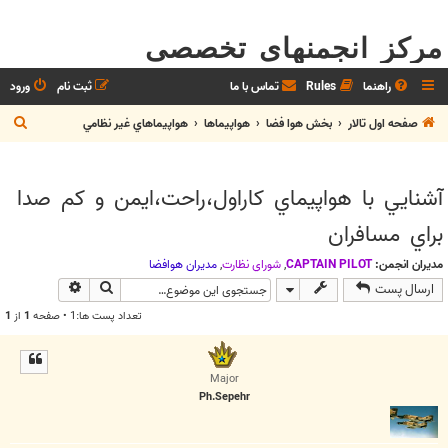
مرکز انجمنهای تخصصی
راهنما
Rules
تماس با ما
ثبت نام
ورود
ج
صفحه اول تالار
بخش هوا فضا
هواپيماها
هواپيماهاي غير نظامي
س
ت
آشنايي با هواپيماي كاراول،راحت،ايمن و كم صدا
ج
براي مسافران
و
مدیران انجمن:
CAPTAIN PILOT
,
شوراي نظارت
,
مديران هوافضا
جستجو
جستجوی پیش
ارسال پست
تعداد پست ها:1 • صفحه
1
از
1
Major
Ph.Sepehr