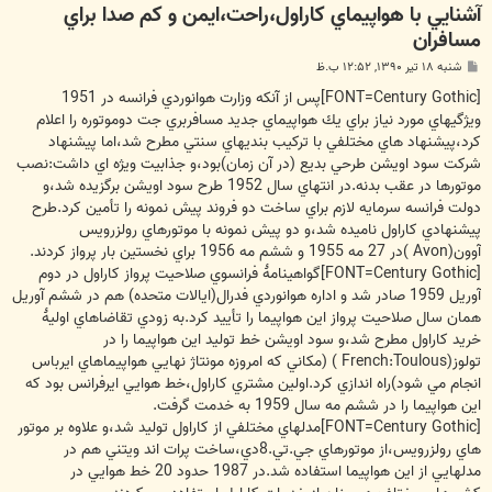
آشنايي با هواپيماي كاراول،راحت،ايمن و كم صدا براي
مسافران
پ
شنبه ۱۸ تیر ۱۳۹۰, ۱۲:۵۲ ب.ظ
س
ت
[FONT=Century Gothic]
پس از آنكه وزارت هوانوردي فرانسه در 1951
ويژگيهاي مورد نياز براي يك هواپيماي جديد مسافربري جت دوموتوره را اعلام
كرد،پيشنهاد هاي مختلفي با تركيب بنديهاي سنتي مطرح شد،اما پيشنهاد
شركت سود اويشن طرحي بديع (در آن زمان)بود،و جذابيت ويژه اي داشت:نصب
موتورها در عقب بدنه.در انتهاي سال 1952 طرح سود اويشن برگزيده شد،و
دولت فرانسه سرمايه لازم براي ساخت دو فروند پيش نمونه را تأمين كرد.طرح
پيشنهادي كاراول ناميده شد،و دو پيش نمونه با موتورهاي رولزرويس
آوون(Avon )در 27 مه 1955 و ششم مه 1956 براي نخستين بار پرواز كردند.
[FONT=Century Gothic]
گواهينامۀ فرانسوي صلاحيت پرواز كاراول در دوم
آوريل 1959 صادر شد و اداره هوانوردي فدرال(ايالات متحده) هم در ششم آوريل
همان سال صلاحيت پرواز اين هواپيما را تأييد كرد.به زودي تقاضاهاي اوليۀ
خريد كاراول مطرح شد،و سود اويشن خط توليد اين هواپيما را در
تولوز(French:Toulous ) (مكاني كه امروزه مونتاژ نهايي هواپيماهاي ايرباس
انجام مي شود)راه اندازي كرد.اولين مشتري كاراول،خط هوايي ايرفرانس بود كه
اين هواپيما را در ششم مه سال 1959 به خدمت گرفت.
[FONT=Century Gothic]
مدلهاي مختلفي از كاراول توليد شد،و علاوه بر موتور
هاي رولزرويس،از موتورهاي جي.تي.8دي،ساخت پرات اند ويتني هم در
مدلهايي از اين هواپيما استفاده شد.در 1987 حدود 20 خط هوايي در