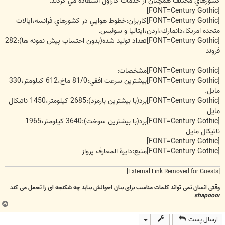
كشورهاي مختلف همچنان از خدمات كاراول استفاده مي كردند.
[FONT=Century Gothic]
[FONT=Century Gothic]
كاربران:خطوط هوايي در كشورهاي فرانسه،ايالات
متحده امريكا،دانمارك،اردن،ايتاليا و سوئيس.
[FONT=Century Gothic]
تعداد توليد شده(بدون احتساب پيش نمونه ها):282
فروند
[FONT=Century Gothic]
مشخصات:
[FONT=Century Gothic]
بيشترين سرعت افقي:81/0 ماخ،612 كيلومتر،330
مايل.
[FONT=Century Gothic]
برد(با بيشترين بارمزد):2685 كيلومتر،1450 ناتيكال
مايل
[FONT=Century Gothic]
برد(با بيشترين سوخت):3640 كيلومتر،1965
ناتيكال مايل
[FONT=Century Gothic]
[FONT=Century Gothic]
منبع:دايرة المعارف پرواز
[External Link Removed for Guests]
وقتی انسان نمی تواند کلمات مناسب برای بیان احوالش بیابد چه شکنجه ای را تحمل می کند
shapooor
ب
ا
ارسال پست
ل