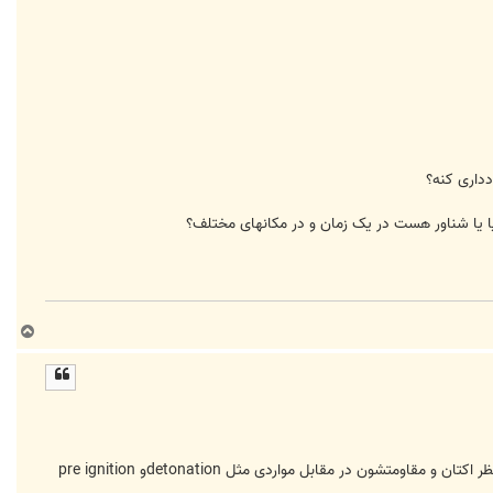
داری کنه؟
ا یا شناور هست در یک زمان و در مکانهای مختلف؟
ب
ا
ل
ا
بنزین هواپیما به ۲ دسته کلی‌ برای هواپیماهای پیستونی و جت تقسیم میشه، بنزین موتور پیستونی ۳ دسته کلی‌ داره که از نظر اکتان و مقاومتشون در مقابل مواردی مثل detonationو pre ignition