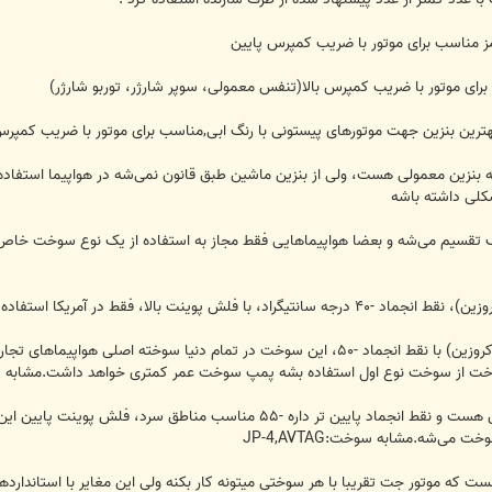
کلی‌ داشته باشه
JET A1:سوخت معمولی‌ موتور توربینی (کروزین) با نقط انجماد -۵۰، این سوخت در تمام 
 از سوخت نوع اول استفاده بشه پمپ سوخت عمر کمتری خواهد داشت.مشابه سوخت:VTUR
‌شه.مشابه سوخت:JP-4,AVTAG
ت که موتور جت تقریبا با هر سوختی میتونه کار بکنه ولی‌ این مغایر با استاندارده