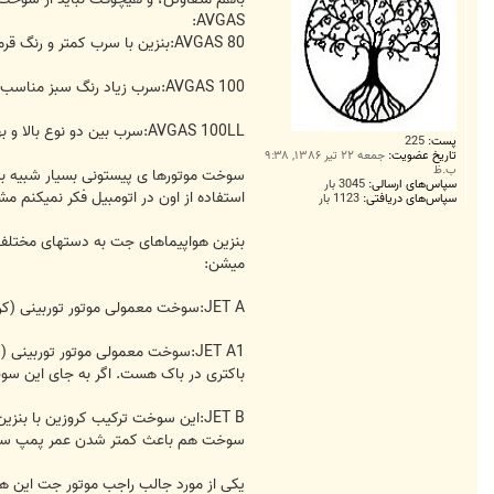
AVGAS:
AVGAS 80:بنزین با سرب کمتر و رنگ قرمز مناسب برای موتور با ضریب کمپرس پایین
AVGAS 100:سرب زیاد رنگ سبز مناسب برای موتور با ضریب کمپرس بالا(تنفس معمولی‌، سوپر شارژر، توربو شارژر)
AVGAS 100LL:سرب بین دو نوع بالا و بهترین بنزین جهت موتور‌های پیستونی با رنگ ابی,مناسب برای موتور با ضریب کمپرس بالا(تنفس معمولی‌، سوپر شارژر، توربو شارژر)
پست:
225
تاریخ عضویت:
جمعه ۲۲ تیر ۱۳۸۶, ۹:۳۸
ب.ظ
سپاس‌های ارسالی:
3045 بار
استفاده از اون در اتومبیل فکر نمیکنم مش
سپاس‌های دریافتی:
1123 بار
میشن:
JET A:سوخت معمولی‌ موتور توربینی (کروزین)، نقط انجماد -۴۰ درجه سانتیگراد، با فلش پوینت بالا، فقط در آمریکا استفاده می‌شه.مشابه سوخت: JP-5, AVCAT
باکتری در باک هست. اگر به جای این سوخت
سوخت هم باعث کمتر شدن عمر پمپ سوخت می
یکی‌ از مورد جالب راجب موتور جت این هس