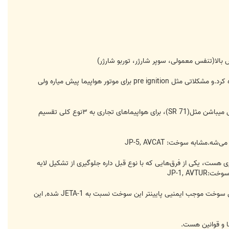
سوخت موتورها ی پیستونی بسیار شبیه به بنزین معمولی‌ هست، ولی‌ از بنزین ماشین طبق قانون نمی‌شه در هواپیما استفاده کرد.و مشکلاتی مثل pre ignition برای موتور هواپیما پیش میا‌ره ولی
بنزین هواپیماهای جت به دستهای‌ مختلف تقسیم می‌شه و بعضا هواپیما‌هایی‌ فقط مجاز به استفاده از یک نوع سوخت خاص میباشن مثل(SR 71)، برای هواپیماهای تجاری به ۳نوع کلی‌ تقسیم
دنیا سوخته اصلی هواپیماهای تجاری هست، یکی‌ از فرق‌هایی‌ که با نوع قبل داره جلوگیری از تشکیل لایه
JP-1, A
JET B:این سوخت ترکیب کروزین با بنزین هست و نقط انجماد پایین تر داره -۵۵ مناسب مناطق سرد، فلش پوینت پایین این سوخت موجب ایمنیی پایینتر این سوخت نسبت به JETA-1 شده, این
ا و قوانین هست.