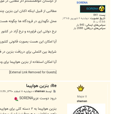
ت
از دوستان خواهشمندم اگر مطلبی در مورد
SORENA
مطالبی از قبیل اینکه اکتان این بنزین
پست:
841
تاریخ عضویت:
دوشنبه ۶ شهریور ۱۳۸۵,
محل نگهداری در فرودگاه ها چگونه هست
۵:۵۵ ب.ظ
سپاس‌های ارسالی:
845 بار
سپاس‌های دریافتی:
2088 بار
نرخ دولتی این فراورده و نرخ آزاد در کش
آیا امکان این هست بصورت قانونی کشوری
شرایط بین اللملی برای دریافت بنزین در
آیا امکان استفاده از بنزین هواپیما برای
[External Link Removed for Guests]
Re: بنزین هواپیما
پ
توسط
shaman
»
دوشنبه ۸ اسفند ۱۳۹۰, ۱۱:۲۸ ب.ظ
س
Major II
ت
درود دوست عزیزSORENA
shaman
باهم متفاوتن، و هیچوقت نباید از سوخت ب