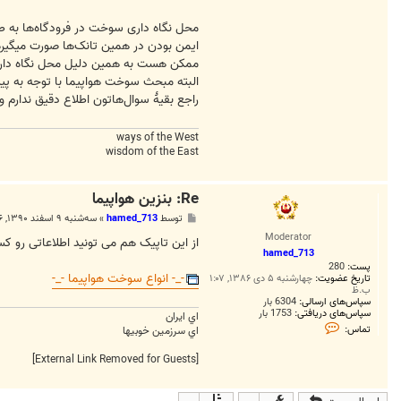
محل نگاه داری سوخت در فرودگاه‌ها به 
ایمن بودن در همین تانک‌ها صورت میگیره
ممکن هست به همین دلیل محل نگاه داری
البته مبحث سوخت هواپیما با توجه به پی
راجع بقیهٔ سوال‌هاتون اطلاع دقیق ندارم 
ways of the West
wisdom of the East
Re: بنزین هواپیما
پ
توسط
hamed_713
»
سه‌شنبه ۹ اسفند ۱۳۹۰, ۱:۴۶ ب.ظ
س
Moderator
ت
از این تاپیک هم می تونید اطلاعاتی رو ک
hamed_713
پست:
280
-_- انواع سوخت هواپیما -_-
تاریخ عضویت:
چهارشنبه ۵ دی ۱۳۸۶, ۱:۰۷
ب.ظ
سپاس‌های ارسالی:
6304 بار
سپاس‌های دریافتی:
1753 بار
اي ايران
ت
تماس:
اي سرزمين خوبيها
م
ا
س
[External Link Removed for Guests]
h
a
m