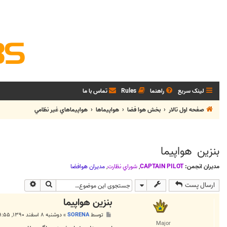
لینک سریع
راهنما
Rules
تماس با ما
صفحه اول تالار
بخش هوا فضا
هواپيماها
هواپيماهاي غير نظامي
بنزین هواپیما
مدیران انجمن:
CAPTAIN PILOT
,
شوراي نظارت
,
مديران هوافضا
جستجو
جستجوی پی
ارسال پست
بنزین هواپیما
پ
توسط
SORENA
»
دوشنبه ۸ اسفند ۱۳۹۰, ۹:۵۵ ب.ظ
س
Major