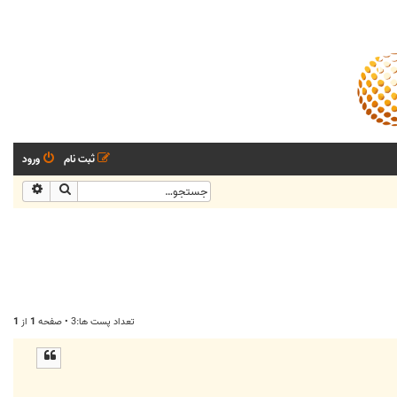
ثبت نام
ورود
جستجو
جستجو
تعداد پست ها:3 • صفحه
1
از
1