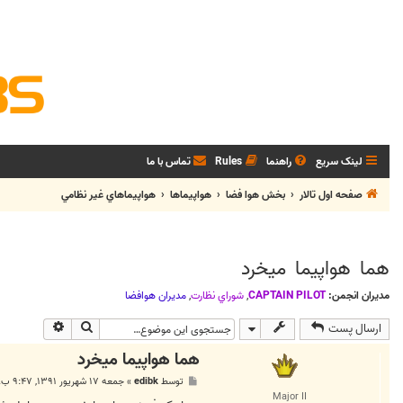
لینک سریع
راهنما
Rules
تماس با ما
صفحه اول تالار
بخش هوا فضا
هواپيماها
هواپيماهاي غير نظامي
هما هواپیما میخرد
مدیران انجمن:
CAPTAIN PILOT
,
شوراي نظارت
,
مديران هوافضا
جستجو
جستجوی پی
ارسال پست
هما هواپیما میخرد
پ
توسط
edibk
»
جمعه ۱۷ شهریور ۱۳۹۱, ۹:۴۷ ب.ظ
س
Major II