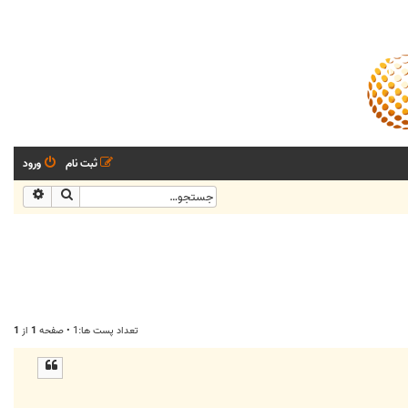
ثبت نام
ورود
جستجو
جستجو
تعداد پست ها:1 • صفحه
1
از
1