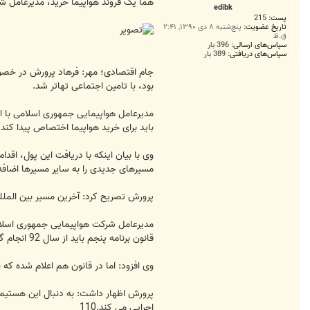
ت
هما یک فروند هواپیما خرید، مدیرعامل شر
edibk
پست:
215
تاریخ عضویت:
پنج‌شنبه ۸ دی ۱۳۹۰, ۲:۴۱
ق.ظ
سپاس‌های ارسالی:
396 بار
سپاس‌های دریافتی:
389 بار
بود، با تامین اجتماعی تهاتر شد.
باید برای خرید هواپیما اختصاص پیدا کند،
وی با بیان اینکه با دریافت این پول، اقد
مسیرهای جدیدی را به سایر مسیرها اضافه
پرورش تصریح کرد: آخرین مسیر بین المللی
مدیرعامل شرکت هواپیمایی جمهوری اسلام
قانون برنامه پنجم باید از سال 92 انجام گیرد.
وی افزود: اما در قانون هم اعلام شده که باید نرخ شناور از سال 91 اجرایی شود که هنوز اجرا نشده و بنا بر قیمت سوخت ا
اجرایی می کند.110