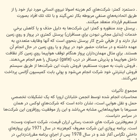
ـ دستمزد كمتر: شركت‌هاي كم هزينه اصولا نيروي انساني مورد نياز خود را از
طريق اتحاديه‌هاي صنفي مربوطه بكار نمي‌گيند و با تك تك افراد بصورت
مستقيم قرارداد منعقد ميكنند.
ـ پرسنل چند منظوره و كمتر: اين شركت‌ها به دليل حذف و يا كاهش برخي
خدمات (بدليل مجاني نبودن براي مسافران) پرسنل كمتري در پرواز و روي زمين
نياز دارند و از طرفي شرح كار پرسنل بنحوي است كه آنها وظايف متعددي به
عهده داشته و در ساعات حضور خود در پرواز و يا روي زمين در حال انجام آن
هستند. براي مثال مهمان‌داران پرواز هنگام توقف هواپيما روي زمين كار نظافت
داخل هواپيما و پذيرش مسافر در درب (gate) ترمينال را هم انجام مي‌دهند.
ـ فروش بليت به صورت مستقيم: فروش بليت اين شركت‌ها از طريق سيستم
فروش اينترنتي خود شركت انجام مي‌شود و پولي بابت كميسيون آژانس پرداخت
نمي‌كنند.
مجموع تأثيرات
محاسبات انجام شده توسط انجمن خلبانان اروپا که يک تشکيلات تخصصي
حمل و نقل هوايي است، نشان داده است که شرکت‌هاي لوکس در همان
مسيرها با هواپيماهايي مشابه مي‌باشد و اين راز موفقيت روزافزون اين شرکت‌ها
در سراسر دنياست.
از معروفترين شركت هاي خدمت رساني ارزان قيمت، شركت «ساوت وست»
است. برنامه پروازي اين شرکت معروف کم‌هزينه در سال 1971 براي پروازهاي
داخلي تگزاس آغاز شد و در سال 1978 پس از اجراي برنامه مقررات‌زدايي در