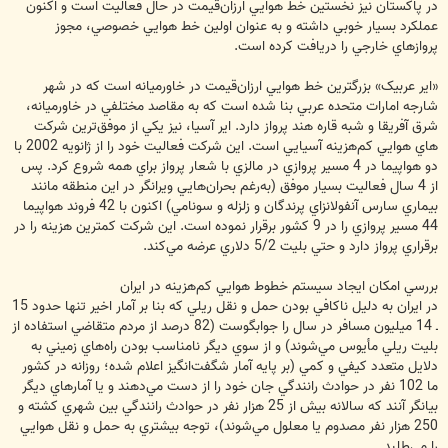
در پاکستان نيز نخستين خط هوايي ارزان‌قيمت در حال فعاليت است و اکنون
عملکرد بسيار خوبي داشته و به عنوان اولين خط هوايي خصوصي، مجوز
پروازهاي خارجي را دريافت کرده است.
«اير عربيک» بزرگترين خط هوايي ارزان‌قيمت در خاورميانه است که در شهر
شارجه امارات متحده عربي بنا شده است که به مقاصد مختلفي در خاورميانه،
شرق آفريقا و شبه قاره هند پرواز دارد. اير آسيا، نيز يكي از موفق‌ترين شرکت
هاي هوايي کم‌هزينه آسيايي است. اين شرکت فعاليت خود را از ژانويه 2002 با
دو هواپيما در 4 مسير پروازي در مالزي با شعار پرواز براي همه شروع کرد. پس
از 4 سال فعاليت بسيار موفق (به‌رغم بحران‌هايي ويرانگر در اين منطقه مانند
بيماري سارس آنفولانزاي پرندگان و زلزله و سونامي) اکنون با 42 فروند هواپيما
44 مسير پروازي را در 9 کشور برقرار نموده است. اين شرکت کمترين هزينه را در
برقراري پرواز دارد و حتي بليت 5/2 دلاري عرضه مي‌کند.
بررسي امکان ايجاد سيستم خطوط هوايي کم‌هزينه در ايران
در ايران به دليل ناکافي بودن حمل و نقل ريلي که بنا بر آمار اخير تنها حدود 15
ـ 14 ميليون مسافر در سال را جوابگوست (82 درصد از مردم متقاضي استفاده از
بليت ريلي مأيوس مي‌شوند) و از سوي ديگر نامناسب بودن راه‌هاي زميني به
دلايل متعدد کيفي و کمي (بر پايه آمار شگفت‌انگيز اعلام شده؛ روزانه در کشور
ما 102 نفر در حوادث رانندگي جان خود را از دست مي‌دهند و يا آمارهاي ديگر
بيانگر آنند که سالانه بيش از 25 هزار نفر در حوادث رانندگي بين شهري کشته و
250 هزار نفر مصدوم يا معلول مي‌‌شوند)، توجه بيشتري به حمل و نقل هوايي
را مي‌طلبد.