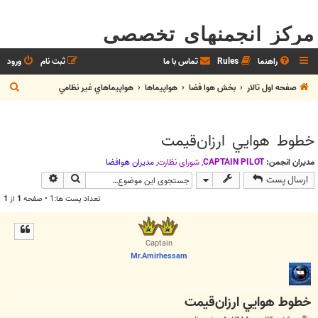
مرکز انجمنهای تخصصی
راهنما
Rules
تماس با ما
ثبت نام
ورود
ج
صفحه اول تالار
بخش هوا فضا
هواپيماها
هواپيماهاي غير نظامي
س
ت
خطوط هوايي ارزان‌قيمت
ج
و
مدیران انجمن:
CAPTAIN PILOT
,
شوراي نظارت
,
مديران هوافضا
جستجو
جستجوی پیش
ارسال پست
تعداد پست ها:1 • صفحه
1
از
1
Captain
Mr.Amirhessam
خطوط هوايي ارزان‌قيمت