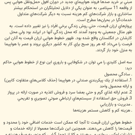
مبني بر خريد صدها فروند هواپيماي جديد در دوران افول حمل‌ونقل هوايي پس
از واقعه 11 سپتامبر، به عنوان يكي از دلايل تحليلگران در استحكام بيشتر
ساختاري و بازار شركت‌هاي كم هزينه نسبت به ديگر شركت‌هاي متداول
خدمات‌گرا در بحران‌ها مطرح است.
پروازهاي ارزان قيمت، حتي روش زندگي برخي افراد را نيز تغيير داده است. به
طور مثال جمعيتي به وجود آمدند كه محل زندگي آنها در ايرلند بود ولي محل
كارشان در انگلستان واقع شده بود. ظهور خطوط هوايي ارزان قيمت به آنان اين
فرصت را مي‌داد كه هر روز صبح براي كار به كشور ديگري بروند و عصر با هواپيما
به منزل خود باز گردند.
سه اصل كليدي را مي توان در شكوفايي و باروري اين نوع از خطوط هوايي حاكم
ديد:
ـ سادگي محصول
1ـ استفاده از يك پيكربندي صندلي در هواپيما (حذف كلاس‌هاي متفاوت كابين)
و ارائه محصول واحد
2ـ عدم ارائه غذاي گرم و حتي بعضا سرد و فروش اغذيه در صورت ارائه در پرواز
3ـ فروش حق استفاده از سيستم‌هاي ارتباطي صوتي تصويري و تفريحي
ـ مديريت و بازاريابي
ـ هزينه كم و كاهش مستمر هزينه‌ها
خطوط هوايي ارزان قيمت تا آنجا كه ممكن است خدمات اضافي خود را محدود و
قيمت‌ها را كاهش مي‌دهند. همچنين اين شركت‌ها معمولا از ارائه خدمات و
تزئينات لوكس پروازي مي‌پرهيزند و كلا از تجمل‌گرايي كه منجر به صرف هزينه و