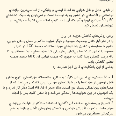
از طرفي حمل و نقل هوايي به لحاظ ايمني و چابکي، از اساسي‌ترين نيازهاي
اجتماعي و اقتصادي در کشور رو به توسعه است و نمي‌توان به سبک دهه‌هاي
50 و 60 ميلادي اروپا و آمريکا، آن را به کلوپ اختصاصي اشراف، دولتي‌ها و
ثروتمندان تبديل کرد.
برخي روش‌‌هاي کاهش هزينه در ايران
با در نظر قرار دادن وضعيت موجود و ديگر شرايط حاکم بر حمل و نقل هوايي
کشور با مقايسه و تطبيق راهکارهاي مورد استفاده خطوط LCC در دنيا و
خصوصيات اين شرکت‌ها مي‌توان پيش‌بيني کرد هزينه‌هاي بليت مسافران، تا
40 درصد کاهش پيدا كند؛ به طوري که قيمت نهايي آن تا 60 درصد قيمت
فعلي کاهش يابد.
بعضي از اين راهکارهاي قابل اجرا عبارتند از:
1ـ حذف بخش‌هاي اداري غير کارآمد و سنتي: متاسفانه هزينه‌هاي اداري بخش
قابل توجهي از هزينه‌ها را در شرکت‌هاي هوايي ايراني تشکيل مي‌دهد که از
معيارهاي بين‌المللي بسيار دور است. مثلا مدير Air Asia اصلا دفتر کار ندارد و با
يک اتومبيل در بين هواپيماها رانندگي مي‌کند و با تلفن کارهايش را انجام
مي‌هد.
2ـ تسريع پروسه‌هاي مختلف فرودگاهي: استفاده حداکثر از ظرفيت پروازهاي
هواپيماها، منجر به افزايش بازدهي و کاهش زمان‌هاي تأخير پروازها و عدم
سرگرداني مسافرين مي‌شود.