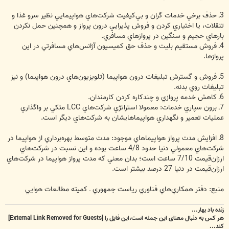
3ـ حذف برخي خدمات گران و بي‌کيفيت شرکت‌هاي هواپيمايي نظير سرو غذا و
تنقلات، يا اختياري کردن و فروش پذيرايي درون پرواز و همچنين حمل نکردن
بارهاي حجيم و سنگين در پروازهاي مسافري.
4ـ فروش مستقيم بليت و حذف حق کميسيون‌ آژانس‌هاي مسافرتي در اين
پروازها.
5ـ فروش و گسترش تبليغات درون هواپيما (تلويزيون‌هاي درون هواپيما) و نيز
تبليغات روي بدنه.
6ـ کاهش خدمه پروازي و چندکاره کردن کارمندان.
7ـ برون سپاري خدمات: معمولا استراتژي شرکت‌هاي LCC متکي بر واگذاري
عمليات تعمير و نگهداري هواپيماهايشان به شرکت‌هاي ديگر است.
8ـ افزايش مدت پرواز هواپيماهاي موجود: مدت متوسط بهره‌برداري از هواپيما در
شرکت‌هاي معمولي دنيا حدود 4/8 ساعت بوده و اين نسبت در شرکت‌هاي
ارزان‌قيمت 7/10 ساعت است؛ بدان معني که مدت پرواز هواپيما در شرکت‌هاي
ارزان‌قيمت در دنيا 27 درصد بيشتر است.
منبع: دفتر همکاري‌هاي فناوري رياست جمهوري ـ کميته مطالعات هوايي
زنده باد بهار...
هر کس به دنبال معنای این جمله است،این فایل را
[External Link Removed for Guests]
کند...