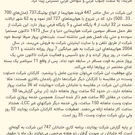
آمريکا، به سمت جنوب غربي و سواحل غربي گسترش پيدا کرد.
اين شرکت در حال حاضر 447 فروند هواپيما از انواع بوئينگ737 (مدل‌هاي 700
ـ 33 ـ 500) دارد که در شروع با هواپيماهاي 727 آغاز نمود و به 62 شهر ايالات
متحده در 32 ايالت از 4 پايگاه اصلي و 5 پايگاه فرعي پرواز دارد. اين شرکت از
نظر حمل مسافر سومين شرکت هواپيمايي دنيا و از سال 1973 تاکنون مستمرا
سودده و حتي يک فصل هم ضرر نداشته است. بليت‌هاي پرواز صرفا توسط خود
شرکت از طريق تلفن و يا سايت اينترنتي شرکت به فروش مي‌رسد. در سال
2004 هواپيماهاي اين شرکت به طور ميانگين 7 پرواز روزانه داشتند و 2/11
ساعت در روز پرواز کردند و از بدو تأسيس و فعاليت شرکت تاکنون حتي يک
پرواز منجر به فوت مسافر در سابقه خود نداد. پس از واقع 11 سپتامبر يک بسته
غذاي مختصر در پروازها ارائه مي‌کند.
براي موفقيت اين شركت مي‌توان چندين عامل را برشمرد. کارکنان شرکت «ساوت
وست» در مقايسه با کارکنان ديگر شرکت‌ها داراي راندمان بالاتري هستند؛ مثلا
خلبانان اين شرکت در مقايسه با خلبانان شرکت «يونايتد» که 36 ساعت پرواز
ماهانه دارند، در حدود 62 ساعت پرواز ماهانه دارند (در برخي گزارش‌ها 50
ساعت در مقابل 80 ساعت هم ذکر شده است). همچنين خدمه پروازي شرکت
ساوت وست ماهانه 150 ساعت، ولي خدمه ديگر شرکتهاي غير LCC، هشتاد
ساعت کار ماهانه ارائه مي‌دهند. تعطيلات سالانه کارکنان شرکت يونايتد 52 روز
ولي براي شرکت ساوت وست، 35 روز است.
بر پايه گزارش شرکت يونايتد، برنامه کاري خلبانان 747 اين شرکت به گونه‌اي
است که خلبانان در صورت گرفتن دو هفته مرخصي مي‌توانند يک ماه با حقوق