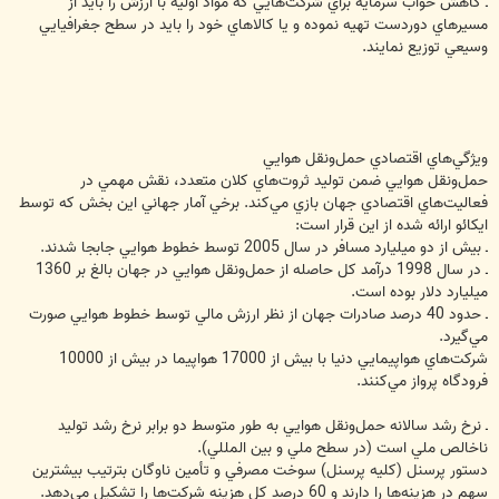
ـ كاهش خواب سرمايه براي شركت‌هايي كه مواد اوليه با ارزش را بايد از
مسيرهاي دوردست تهيه نموده و يا كالاهاي خود را بايد در سطح جغرافيايي
وسيعي توزيع نمايند.
ويژگي‌هاي اقتصادي حمل‌ونقل هوايي
حمل‌ونقل هوايي ضمن توليد ثروت‌هاي كلان متعدد، نقش مهمي در
فعاليت‌هاي اقتصادي جهان بازي مي‌كند. برخي آمار جهاني اين بخش كه توسط
ايكائو ارائه شده از اين قرار است:
ـ بيش از دو ميليارد مسافر در سال 2005 توسط خطوط هوايي جابجا شدند.
ـ در سال 1998 درآمد كل حاصله از حمل‌ونقل هوايي در جهان بالغ بر 1360
ميليارد دلار بوده است.
ـ حدود 40 درصد صادرات جهان از نظر ارزش مالي توسط خطوط هوايي صورت
مي‌گيرد.
شركت‌هاي هواپيمايي دنيا با بيش از 17000 هواپيما در بيش از 10000
فرودگاه پرواز مي‌كنند.
ـ نرخ رشد سالانه حمل‌ونقل هوايي به طور متوسط دو برابر نرخ رشد توليد
ناخالص ملي است (در سطح ملي و بين المللي).
دستور پرسنل (كليه پرسنل) سوخت مصرفي و تأمين ناوگان بترتيب بيشترين
سهم در هزينه‌ها را دارند و 60 درصد كل هزينه شركت‌ها را تشكيل مي‌دهد.