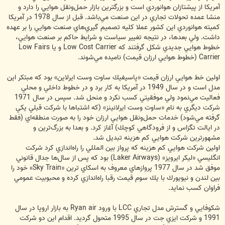
آمريكا از پيشتازان هوانوردي است و بزرگترين بازار حمل‌ونقل هوايي را دارد و
منشا عمده تحولات تجاري در اين صنعت مي‌باشد. قبل از سال 1978 در آمريكا
كميته هوانوردي اين كشور عملا كليه تصميم گيري‌هاي صنعت هوايي را بر عهده
داشت. ولي بعدها، در نتيجه تغيير سياست و شرايط حاكم بر صنعت هوايي،
خطوط هوايي جديدي شكل گرفتند كه Low Cost Carrier و يا Low Fairs
Carrier (خطوط هوايي ارزان قيمت) ناميده مي‌شوند.
اولين خط هوايي ارزان قيمت «پاسيفيك ساوت وست ايرلاين» بود كه مبتكر اين
مدل است و در سال 1949 در آمريكا به كار برد و در خطوط داخلي و محلي
فعاليت مي‌نمود ولي موفقيتي كسب نكرد و منحل شد. سپس در سال 1971
شركت ديگري به نام «ساوت وست ايرلانينز» (كه اشتباها با شركت قبلي يكي
گرفته مي‌شود) خدمات حمل‌ونقل هوايي ارزان خود را به صورت منطقه‌اي (فقط
در ايالت تگزاس و از فرودگاهي كوچك) آغاز كرد. و بعدا به بزرگ‌ترين و
مشهورترين شركت هوايي كم هزينه تبديل شد.
اولين شركت هوايي كم هزينه كه پرواز بين ‌المللي را راه‌اندازي كرد شركت
انگليسي «ليكر ايرويز» (Laker Airways) بود كه پس از سال‌ها جدال قانوني
موفق شد در سال 1977 پروازهاي معروف به اسكاي ‌ترين «Sky Train» خود را
بين لندن و نيويورك با يك سوم قيمت رقبا راه‌اندازي كرده و محبوبيت عمومي
فراوان كسب نمايد.
شكوفايي و گسترش مدل تجاري LCC با ورود Ryan air به بازار اروپا در سال
1991 و شركت ايزي جت در سال 1995 متحول گرديد. اقدام اين دو شركت