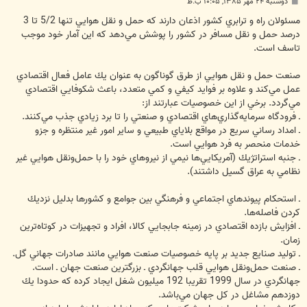
پ
دوشنبه ۲۴ مهر ۱۳۸۵, ۱۰:۰۵ ب.ظ
س
ت
مسئولان راه و ترابري كشور اذعان دارند كه حمل و نقل هوايي تنها 5/2 تا 3
درصد حمل و نقل مسافر در كشور را پوشش مي‌دهد كه اين آمار خود موجب
تاسف است.
صنعت حمل و نقل هوايي از طرق گوناگون به عنوان يك عامل فعال اقتصادي
عمل مي‌كند و علاوه بر فوايد كيفي و كمي متعدد، باعث شكوفايي اقتصادي
مي‌گردد. برخي از اين خصوصيات عبارتند از:
ـ فرودگاه سرمايه‌گذاري‌هاي اقتصادي و صنعتي را تا برد زيادي جذب مي‌كنند.
ـ امداد رساني سريع در مواقع بلاياي طبيعي و ساير امور غير منتظره و جزو
خدمات منحصر به فرد هوايي است.
ـ جنبه استراتژيك (آمريكايي‌ها نيمي از نيروهاي خود را با حمل‌ونقل هوايي غير
نظامي به عراق گسيل داشتند).
ـ استحكام پيوندهاي اجتماعي و فرهنگي بين جوامع و كشورها بدليل نزديك
كردن فاصله‌ها.
ـ افزايش بازده اقتصادي در زمينه جابجايي كالا، افراد و تجهيزات در كوتاه‌ترين
زمان.
ـ توليد صنايع جديد بر پايه خصوصيات صنعت هوايي مانند صادرات جهاني گل.
ـ صنعت حمل‌ونقل هوايي قلب جهانگردي‌ ـ بزرگترين صنعت جهان ـ است.
جهانگردي در سال 1999 تقريبا 192 ميليون شغل ايجاد كرده كه حدودا يك
دوزدهم مشاغل در كل جهان مي‌باشد.