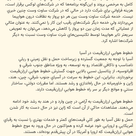
کامل به مرخصي بروند و اين‌گونه برنامه‌ها که در شرکت‌هاي لوکس برقرار است،
هزينه فراواني براي شرکت دارد در حالي که در شرکت ساوت وست چنين خبري
نيست. خدمه شرکت ساوت وست بين هر دو پرواز به نظافت درون هواپيما
مي‌پردازند ولي خدمه ديگر شرکت‌هاي رقيب اين کار را نمي‌‌کنند. به عنوان مثالي
از عملياتي که مدت زمان بين دو پرواز را کاهش مي‌دهد، مي‌توان به تعويض
سريعتر تاير هواپيما توسط تکنيسين‌هاي شرت ساوت وست نسبت به ديگر
شرکت‌ها اشاره کرد.
خطوط هوايي ارزان‌قيمت در آسيا
آسيا با توجه به جمعيت گسترده و زيرساخت حمل و نقل زميني و ريلي
نامناسب و ناکافي اقتصاد رو به توسعه، به ويژه مناطق جنوب شرقي و
اقيانوسيه، از پتانسيل نسبي بالايي جهت گسترش خطوط هوايي ارزان‌قيمت
برخوردارند. بنابراين، اين خطوط به سرعت در آسياي جنوب شرقي، چين، هند،
ژاپن و خاورميانه در حال راه‌‌اندازي و رشد هستند. اما مقررات دولتي، ساختار
سنتي و موانع ديگر بر سر راه خطوط هوايي ارزان‌قيمت دارند.
خطوط هوايي ارزان‌قيمت به آرامي در چين وارد و در هند به رشد خود ادامه
مي‌دهند. مشاهدات حاکي از آن است که ژاپن نيز در حال دست به کار شدن
است.
حمل و نقل آسيا به طور کلي قيمت‌هاي کمتر و خدمات بهتري را نسبت به رقباي
آمريکايي و اروپايي خود عرضه کرده و هم‌اکنون در حال ورود به موج خطوط
هوايي ارزان‌قيمت که اروپا و آمريکا در آن پيش‌‌قدم بوده‌اند، هستند.