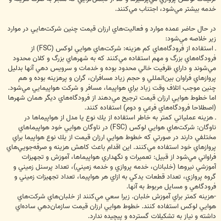
خدمه بيشتر مي‌شود، اجتناب مي‌كنند.
در حال حاضر عمده موارد و فعاليت‌هاي ارزان قيمت چنين شركت‌هايي در موارد
زير خلاصه مي‌شود:
ـ استفاده از فرودگاه‌هاي كم هزينه: شركت‌هاي هوايي لوكس (FSC) از
فرودگاه‌هاي بزرگ و مهم استفاده مي‌كنند كه به شهرهاي بزرگ و كلان محدود
مي‌شوند و داراي ظرفيت خالي محدود بوده و خدمات و سرويس دهي آنها بدليل
پروازهاي فراوان بين‌المللي و حجم زياد مسافران، گران و پرهزينه بوده و هم
چنين موجب اتلاف وقت زياد براي هواپيما، مسافر و شركت هواپيمايي مي‌شود.
اما خطوط هوايي ارزان قيمت ترجيح مي‌دهند از فرودگاه‌هاي ديگر همان شهرها
(اصطلاحا فرودگاه‌هاي فرعي و دوم) استفاده كنند.
ـ هزينه عملياتي كمتر به خاطر استفاده از يك نوع يا مدل از هواپيماها در
ناوگان: شركت‌هاي هوايي لوكس (FSC) در ناوگان هوايي خود هواپيماهاي
مختلفي دارند در صورتي كه خطوط هوايي ارزان قيمت از يك نوع هواپيما براي
پروازهاي خود استفاده مي‌كنند. اين اقدام باعث كاهش هزينه و صرفه‌جويي‌هاي
فراواني مي‌شود از قبيل: تعميرات و نگهداري هواپيماها، آموزش و تجهيزات
آموزشي نيروها (خلبانان، خدمه پروازي و خدمه زميني)، تعداد پرسنل زميني و
گروه پروازي، تعداد قطعات يدكي به ازاي هر هواپيما، تعداد تجهيزات زميني و
فرودگاهي و مسايل مربوط به آنها.
-هزينه كمتر براي آموزش خلبان. زيرا سعي مي‌كنند از خلبان‌هاي شركت‌هاي
هوايي لوكس استفاده كنند. خطوط هوايي ارزان قيمت سازمان‌دهي ساده‌اي
داشته و نياز به تشكيلات گسترده و پيچيده ندارد.