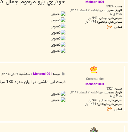
خودروي پژو مرحوم جمال كري
ت
Mohsen1001
پست:
3324
تاریخ عضویت:
چهارشنبه ۳ اسفند ۱۳۸۴,
۲:۱۵ ق.ظ
سپاس‌های ارسالی:
941 بار
سپاس‌های دریافتی:
1474 بار
ت
تماس:
م
ا
س
M
o
h
s
e
n
1
0
0
پ
توسط
Mohsen1001
»
سه‌شنبه ۱۹ دی ۱۳۸۵, ۱:۲۰ ق.ظ
1
س
Commander
ت
قيمت اين ماشين در ايران حدود 180 ميليون تومان است.
Mohsen1001
پست:
3324
تاریخ عضویت:
چهارشنبه ۳ اسفند ۱۳۸۴,
۲:۱۵ ق.ظ
سپاس‌های ارسالی:
941 بار
سپاس‌های دریافتی:
1474 بار
ت
تماس:
م
ا
س
M
o
h