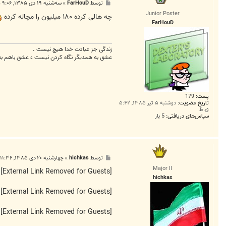
پ
توسط
FarHouD
»
سه‌شنبه ۱۹ دی ۱۳۸۵, ۹:۰۶ ق.ظ
s
س
e
Junior Poster
ت
چه هالی کرده ۱۸۰ میلیون را مچاله کرده
n
FarHouD
1
0
0
1
زندگی جز عبادت خدا هیچ نیست .
عشق به همدیگر نگاه کردن نیست ء عشق باهم به
پست:
179
تاریخ عضویت:
دوشنبه ۵ تیر ۱۳۸۵, ۵:۴۲
ق.ظ
سپاس‌های دریافتی:
5 بار
پ
توسط
hichkas
»
چهارشنبه ۲۰ دی ۱۳۸۵, ۱۱:۳۶ ب.ظ
س
Major II
ت
[External Link Removed for Guests]
hichkas
[External Link Removed for Guests]
[External Link Removed for Guests]