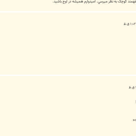
يفهمند کوچک به نظر ميرسي. اميدوارم هميشه در اوج باشيد.
<