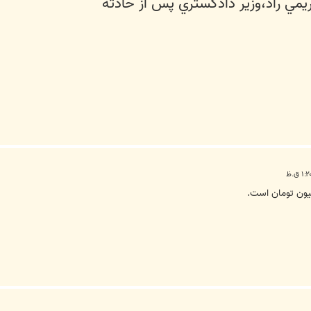
مي راد،وزير دادگستري پس از حادثه