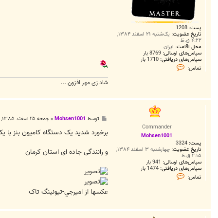
پست:
1208
تاریخ عضویت:
یک‌شنبه ۲۱ اسفند ۱۳۸۴,
۴:۲۲ ق.ظ
محل اقامت:
ایران
سپاس‌های ارسالی:
8769 بار
سپاس‌های دریافتی:
1710 بار
ت
تماس:
م
ا
شاد زی مهر افزون ...
س
M
A
S
T
E
پ
توسط
Mohsen1001
»
جمعه ۲۵ اسفند ۱۳۸۵, ۱:۲۵ ق.ظ
R
س
Commander
ت
برخورد شدید یک دستگاه کامیون بنز با ی
Mohsen1001
پست:
3324
تاریخ عضویت:
چهارشنبه ۳ اسفند ۱۳۸۴,
و رانندگی جاده ای استان کرمان
۲:۱۵ ق.ظ
سپاس‌های ارسالی:
941 بار
سپاس‌های دریافتی:
1474 بار
ت
تماس:
م
ا
عکسها از اميرجي-تیونینگ تاک
س
M
o
h