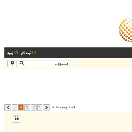
ثبت نام
ورود
جستجو
جستجو
4
تعداد پست ها:53
5
3
2
1
قبلی
بعدی