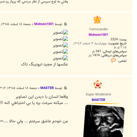
وقتي به اوج ميرسي از نظر مردمي که پرواز رو نم
پ
توسط
Mohsen1001
»
جمعه ۱۸ اسفند ۱۳۸۵, ۱:۰۲ ق.ظ
س
Commander
ت
Mohsen1001
پست:
3324
تاریخ عضویت:
چهارشنبه ۳ اسفند ۱۳۸۴,
۲:۱۵ ق.ظ
سپاس‌های ارسالی:
941 بار
سپاس‌های دریافتی:
1474 بار
ت
تماس:
م
عکسها از مجید-تیونینگ تاک
ا
س
M
o
h
s
پ
توسط
MASTER
»
جمعه ۱۸ اسفند ۱۳۸۵, ۳:۱۲ ق.ظ
e
س
Super Moderator
n
ت
واقعا انسان با ديدن اين تصاوير
1
MASTER
... ميکنه سرعت بره يا بي احتياطي کنه !!!
0
0
1
من خودم عاشق سرعتم ... ولي حالا ....<<