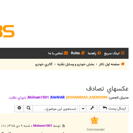
لینک سریع
راهنما
Rules
تماس با ما
صفحه اول تالار
بخش خودرو و وسايل نقليه
گالري خودرو
عکسهاي تصادف
مدیران انجمن:
MOHAMMAD_ASEMOONI
,
RAHVAR
,
Mohsen1001
,
شوراي نظارت
جستجو
جستجوی پی
ارسال پست
پ
توسط
Mohsen1001
»
شنبه ۹ دی ۱۳۸۵, ۱:۱۰ ق.ظ
س
Commander