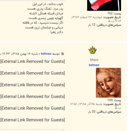
خوب بدانند، در این ایل
پدر مرد، تفنگ پدری هست
مردان قبیله همگی کشته
پست:
162
تاریخ عضویت:
دوشنبه ۲۲ اسفند ۱۳۸۴,
گهواره چوبی پسری هست
۹:۰۴ ب.ظ
اگر نیست نترسید، که در قافله
سپاس‌های دریافتی:
12 بار
دریایی و چشمان تری هست
دکتر زهرا
پ
توسط
behnaz
»
شنبه ۱۴ بهمن ۱۳۸۵, ۱۲:۴۳ ب.ظ
س
Major
ت
[External Link Removed for Guests]
behnaz
[External Link Removed for Guests]
[External Link Removed for Guests]
[External Link Removed for Guests]
پست:
159
تاریخ عضویت:
شنبه ۲۵ آذر ۱۳۸۵, ۱۲:۵۱
ب.ظ
[External Link Removed for Guests]
سپاس‌های دریافتی:
20 بار
[External Link Removed for Guests]