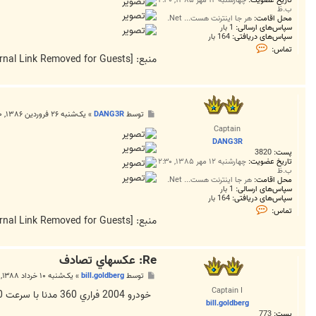
ب.ظ
محل اقامت:
هر جا اینترنت هست... Net.
سپاس‌های ارسالی:
1 بار
سپاس‌های دریافتی:
164 بار
ت
تماس:
م
منبع:
[External Link Removed for Guests]
ا
س
D
A
N
G
پ
توسط
DANG3R
»
یک‌شنبه ۲۶ فروردین ۱۳۸۶, ۱:۲۰ ب.ظ
3
س
R
Captain
ت
DANG3R
پست:
3820
تاریخ عضویت:
چهارشنبه ۱۲ مهر ۱۳۸۵, ۲:۳۰
ب.ظ
محل اقامت:
هر جا اینترنت هست... Net.
سپاس‌های ارسالی:
1 بار
سپاس‌های دریافتی:
164 بار
ت
تماس:
م
منبع:
[External Link Removed for Guests]
ا
س
D
A
Re: عکسهاي تصادف
N
G
پ
توسط
bill.goldberg
»
یک‌شنبه ۱۰ خرداد ۱۳۸۸, ۴:۲۰ ق.ظ
3
س
R
Captain I
ت
خودرو 2004 فراري 360 مدنا با سرعت 210 كيلومتر در فرانسه
bill.goldberg
پست:
773