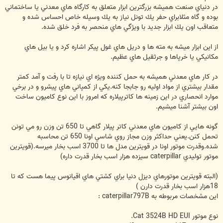
در دنياي صنعت هميشه بزرگترين ابزار متعلق به كارگاه هاي معدني يا ساختماني
بوده و گاه مثلابراي حفر يك تونل نياز به يك وسيله خاص احساس شده و
متعاقب اون يك ابزار جديد با ويژگي هاي منحصر به فرد خلق شده.
از اين ابزار ميشه به مته ها و دريل هاي غول پيكر اشاره كرد و يا بيل هاي
مكانيكي يا خرپاها و جرثقيل هاي عظيم.
در كار هاي معدني هميشه به حمل كننده ويژه اي نيازه تا با رفت و آمد كمتر
مقدار بيشتري از مواد اوليه رو جابجا كنه.يكي از كمپاني هاي پيشرو و در برخي
موارد انحصاري در اين زمينه ها كاترپيلاره كه امروز با اين نوع كاميون ساخت
اون بيشتر آشنا ميشيم.
گونه هايي از كاميون هاي معدني كاتر پيلار گاهي تا 650 تن وزن رو مي تونن
تحمل كنن.يعني حداكثر وزن مجاز روي شاسي اونا 650 تن محاسبه
شده.وقدرت موتور اونا در قويترين مدل ها تا 3700 اسب بخار ميرسه.(قويترين
موتور توليدي caterpillar سيزده هزار اسب بخار قدرت داره)
(البته قويترين موتورهاي ديزل دنيا براي كشتي هاي اقيانوس پيما هست كه تا
18هزار اسب بخار قدرت دارن )
اين مشخصات مربوطه به caterpillar797B :
نوع موتور Cat 3524B HD EUI.