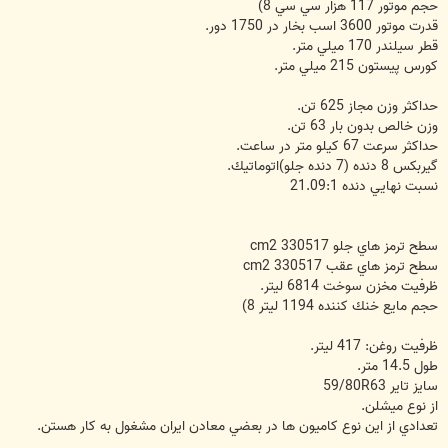
حجم موتور 117 هزار سي سي 8)
قدرت موتور 3600 اسب بخار در 1750 دور.
قطر سيلندر 170 ميلي متر.
كورس پيستون 215 ميلي متر.
حداكثر وزن مجاز 625 تن.
وزن خالص بدون بار 63 تن.
حداكثر سرعت 67 كيلو متر در ساعت.
گيربكس 8 دنده (7 دنده جلو)اتوماتيك.
نسبت نهايي دنده 21.09:1
سطح ترمز هاي جلو 330517 cm2
سطح ترمز هاي عقب 330517 cm2
ظرفيت مخزن سوخت 6814 ليتر.
حجم مايع خنك كننده 1194 ليتر 8)
ظرفيت روغن: 417 ليتر.
طول 14.5 متر.
سايز تاير 59/80R63
از نوع ميشلن.
تعدادي از اين نوع كاميون ها در بعضي معادن ايران مشغول به كار هستن.