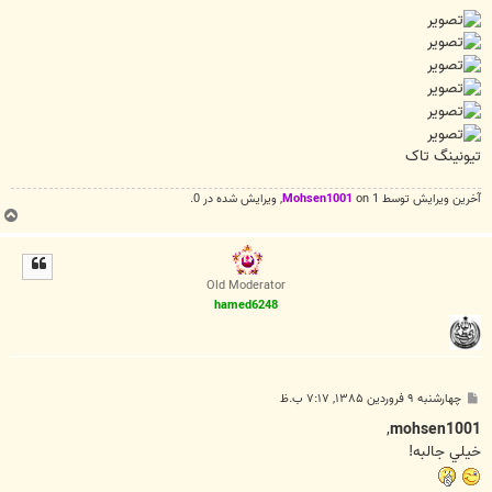
تيونينگ تاک
آخرین ويرايش توسط 1 on
Mohsen1001
, ويرايش شده در 0.
ب
ا
ل
ا
Old Moderator
hamed6248
پ
چهارشنبه ۹ فروردین ۱۳۸۵, ۷:۱۷ ب.ظ
س
ت
,
mohsen1001
خيلي جالبه!