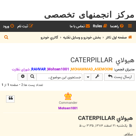
مرکز انجمنهای تخصصی
راهنما
Rules
تماس با ما
ثبت نام
ورود
ج
صفحه اول تالار
بخش خودرو و وسايل نقليه
گالري خودرو
س
ت
هيولاي CATERPILLAR
ج
و
مدیران انجمن:
MOHAMMAD_ASEMOONI
,
Mohsen1001
,
RAHVAR
,
شوراي نظارت
جستجو
جستجوی پیش
ارسال پست
تعداد پست ها:2 • صفحه
1
از
1
Commander
Mohsen1001
هيولاي CATERPILLAR
پ
یک‌شنبه ۲۱ اسفند ۱۳۸۴, ۳:۳۵ ب.ظ
س
ت
سلام.