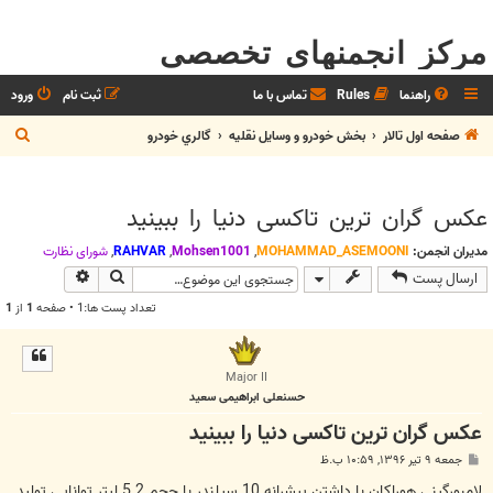
مرکز انجمنهای تخصصی
راهنما
Rules
تماس با ما
ثبت نام
ورود
ج
صفحه اول تالار
بخش خودرو و وسايل نقليه
گالري خودرو
س
ت
عکس گران ترین تاکسی دنیا را ببینید
ج
و
مدیران انجمن:
MOHAMMAD_ASEMOONI
,
Mohsen1001
,
RAHVAR
,
شوراي نظارت
جستجو
جستجوی پیش
ارسال پست
تعداد پست ها:1 • صفحه
1
از
1
Major II
حسنعلی ابراهیمی سعید
عکس گران ترین تاکسی دنیا را ببینید
پ
جمعه ۹ تیر ۱۳۹۶, ۱۰:۵۹ ب.ظ
س
ت
لامبورگینی هوراکان با داشتن پیشرانه‌ 10 سیلندر با حجم 5.2 لیتر توانایی تولید