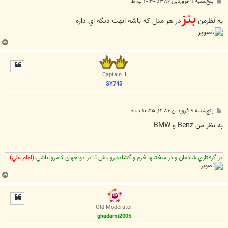
پ
پنج‌شنبه ۹ فروردین ۱۳۸۶, ۱۰:۳۰ ب.ظ
س
بنز
ت
به نظرمن
در هر مدل كه باشه ابهت ديگه اي داره
ب
ا
ل
ا
Captain II
SY745
پ
پنج‌شنبه ۹ فروردین ۱۳۸۶, ۱۰:۵۵ ب.ظ
س
ت
به نظر من Benz و BMW
در گرفتاري شادمان و در سختيها خرم و گشاده رو باش تا در دو جهان کامروا باشي.
(امام علي)
ب
ا
ل
ا
Old Moderator
ghadami2005