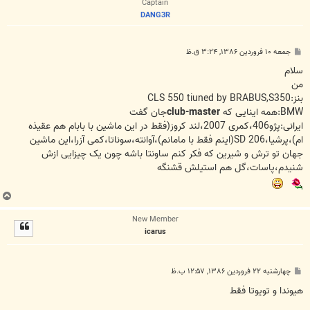
Captain
DANG3R
پ
جمعه ۱۰ فروردین ۱۳۸۶, ۳:۲۴ ق.ظ
س
ت
سلام
من
بنز:CLS 550 tiuned by BRABUS,S350
BMW:همه اینایی که
club-master
جان گفت
ایرانی:پژو406،کمری 2007،لند کروز(فقط در این ماشین با بابام هم عقیذه
ام)،پرشیا،206 SD(اینم فقط با مامانم)،آوانته،سوناتا،کمی آزرا،این ماشین
جهان تو ترش و شیرین که فکر کنم ساونتا باشه چون یک چیزایی ازش
شنیدم،پاسات،گل هم استیلش قشنگه
ب
ا
New Member
ل
icarus
ا
پ
چهارشنبه ۲۲ فروردین ۱۳۸۶, ۱۲:۵۷ ب.ظ
س
ت
هيوندا و تويوتا فقط