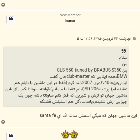
ب
ا
New Member
ل
icarus
ا
پ
چهارشنبه ۲۲ فروردین ۱۳۸۶, ۱۲:۵۹ ب.ظ
س
ت
سلام
من
بنز:CLS 550 tiuned by BRABUS,S350
BMW:همه اینایی که club-masterجان گفت
ایرانی:پژو406،کمری 2007،لند کروز(فقط در این ماشین با بابام هم
عقیذه ام)،پرشیا،206 SD(اینم فقط با مامانم)،آوانته،سوناتا،کمی آزرا،این
ماشین جهان تو ترش و شیرین که فکر کنم ساونتا باشه چون یک
چیزایی ازش شنیدم،پاسات،گل هم استیلش قشنگه
اين ماشين جهان که ميگي اسمش سانتا اف اي santa fe
ب
ا
ل
ا