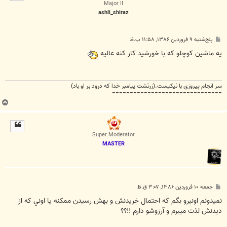
ا
Major II
ashli_shiraz
پ
پنج‌شنبه ۹ فروردین ۱۳۸۶, ۱۱:۵۸ ب.ظ
س
ت
یه ماشین کوچلو که با خورشید کار کنه عالیه
سر انجام پيروزي با نيکيست.(زرتشت پيامبر خدا که درود بر او باد)
===============================
ب
ا
ل
ا
Super Moderator
MASTER
پ
جمعه ۱۰ فروردین ۱۳۸۶, ۳:۰۷ ق.ظ
س
ت
نميدونم اونيرو بگم که احتمال خريدنش و بهش رسيدن ممکنه يا اوني که از
ديدنش لذت ميبرم و آرزوشو دارم !!؟؟