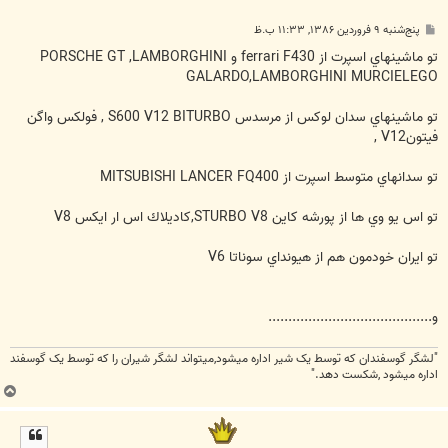
پ
پنج‌شنبه ۹ فروردین ۱۳۸۶, ۱۱:۳۳ ب.ظ
س
ت
تو ماشينهاي اسپرت از ferrari F430 و PORSCHE GT ,LAMBORGHINI
GALARDO,LAMBORGHINI MURCIELEGO
تو ماشينهاي سدان لوكس از مرسدس S600 V12 BITURBO , فولكس واگن
فيتونV12 ,
تو سدانهاي متوسط اسپرت از MITSUBISHI LANCER FQ400
تو اس يو وي ها از پورشه كاين STURBO V8,كاديلاك اس ار ايكس V8
تو ايران خودمون هم از هيونداي سوناتا V6
و.........................................
"لشگر گوسفندان که توسط يک شير اداره ميشود,ميتواند لشگر شيران را که توسط يک گوسفند
اداره ميشود ,شکست دهد."
ب
ا
ل