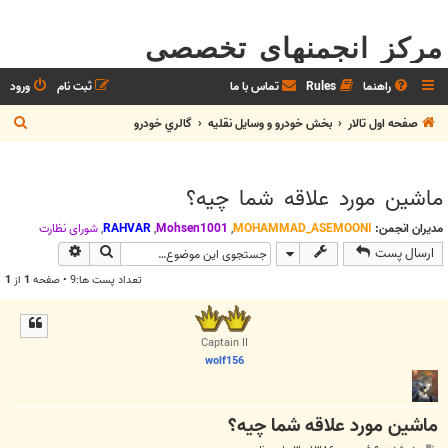
مرکز انجمنهای تخصصی
راهنما
Rules
تماس با ما
ثبت نام
ورود
ج
صفحه اول تالار
بخش خودرو و وسايل نقليه
گالري خودرو
س
ت
ماشين مورد علاقه شما چيه؟
ج
و
مدیران انجمن:
MOHAMMAD_ASEMOONI
,
Mohsen1001
,
RAHVAR
,
شوراي نظارت
جستجو
جستجوی پیش
ارسال پست
تعداد پست ها:9 • صفحه
1
از
1
Captain II
wolf156
ماشين مورد علاقه شما چيه؟