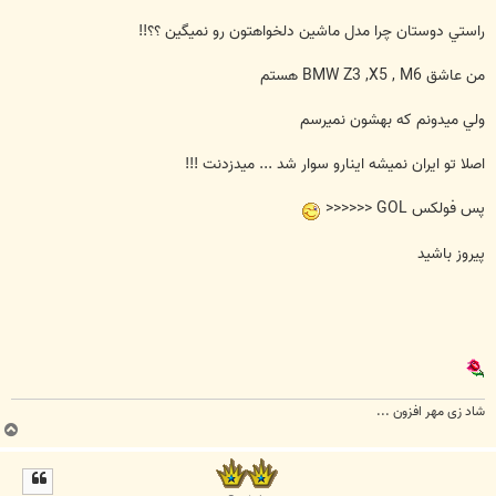
راستي دوستان چرا مدل ماشين دلخواهتون رو نميگين ؟؟!!
من عاشق BMW Z3 ,X5 , M6 هستم
ولي ميدونم که بهشون نميرسم
اصلا تو ايران نميشه اينارو سوار شد ... ميدزدنت !!!
پس فولکس GOL <<<<<<
پيروز باشيد
شاد زی مهر افزون ...
ب
ا
ل
ا