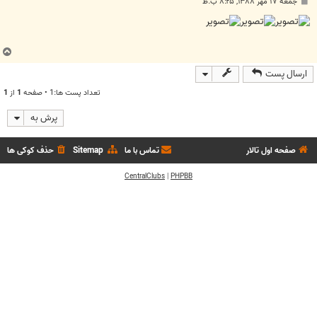
پ
جمعه ۱۷ مهر ۱۳۸۸, ۸:۲۵ ب.ظ
س
ت
ب
ا
ارسال پست
ل
ا
تعداد پست ها:1 • صفحه
1
از
1
پرش به
صفحه اول تالار
تماس با ما
Sitemap
حذف کوکی ها
CentralClubs
|
PHPBB