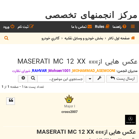
مرکز انجمنهای تخصصی
راهنما
Rules
تماس با ما
ثبت نام
ورود
ج
صفحه اول تالار
بخش خودرو و وسايل نقليه
گالري خودرو
س
ت
عکس هایی از»»» MASERATI MC 12 XX
ج
و
مدیران انجمن:
MOHAMMAD_ASEMOONI
,
Mohsen1001
,
RAHVAR
,
شوراي نظارت
جستجو
جستجوی پیش
ارسال پست
تعداد پست ها:1 • صفحه
1
از
1
Major I
cross2007
عکس هایی از»»» MASERATI MC 12 XX