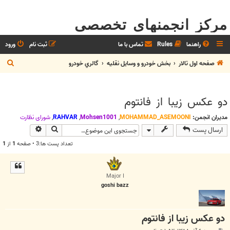
مرکز انجمنهای تخصصی
راهنما
Rules
تماس با ما
ثبت نام
ورود
ج
صفحه اول تالار
بخش خودرو و وسايل نقليه
گالري خودرو
س
ت
دو عکس زیبا از فانتوم
ج
و
مدیران انجمن:
MOHAMMAD_ASEMOONI
,
Mohsen1001
,
RAHVAR
,
شوراي نظارت
جستجو
جستجوی پیش
ارسال پست
تعداد پست ها:3 • صفحه
1
از
1
Major I
goshi bazz
دو عکس زیبا از فانتوم