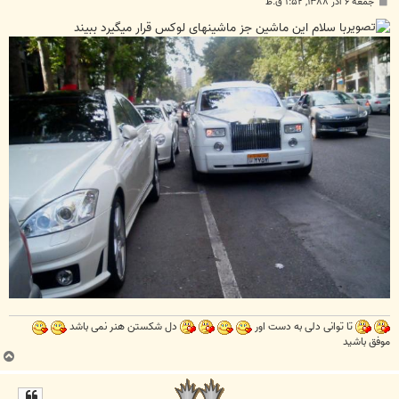
پ
جمعه ۶ آذر ۱۳۸۸, ۱:۵۲ ق.ظ
س
ت
با سلام این ماشین جز ماشینهای لوکس قرار میگیرد ببیند
تا توانی دلی به دست اور
دل شکستن هنر نمی باشد
موفق باشید
ب
ا
ل