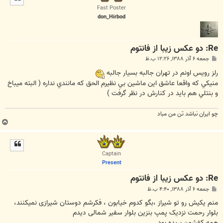
ا
Fast Poster
don_Hirbod
Re: دو عکس زیبا از فانتوم
پ
جمعه ۶ آذر ۱۳۸۸, ۱۲:۲۶ ب.ظ
س
ت
رلز رويس اونم در تهران جالبه بسيار جالبه
منيكي كه واقعا عاشق اين ماشين بي نظيرم الحق كه مانندي نداره ( البته ميباخ
و بنتلي هم بايد در كنارش در نظر گرفت )
چو ايران نباشد تن من مباد
ب
ا
ل
ا
Captain
Present
Re: دو عکس زیبا از فانتوم
پ
جمعه ۶ آذر ۱۳۸۸, ۴:۴۰ ب.ظ
س
ت
منم یکیش رو تو شیراز ،بگو کدوم خیابون ، فکرشم دوستان شیرازی نمیکنند،
بلوار رحمت نزدیک پمپ بنزین بلوار سفیر شمالی دیدم
همه کفشون بریده بود