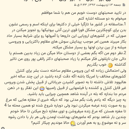
پ
جمعه ۱۳ اردیبهشت ۱۳۹۲, ۲:۴۳ ق.ظ
س
ت
در تایید صحبتهای دوست خوبم من هم با شما موافقم
میخوام به دو مسئله اشاره کنم
1.متاسفانه در کشور ما تازگیا خیلی از دکترها برای اینکه اسم و رسمی نشون
بدن برای کوچکترین مشکل فورا قوی ترین آنتی بیوتیکها رو تجویز میکنن در
صورتی که در کشورهای اروپایی این داروها یا آمپولها رو برای شرایط بسیار حاد
بکار میبرند همین امر موجب پیدایش سوش های مقاوم باکتریایی و ویروسی
میشه و از بین بردن اونها رو بسیار مشکل میکنه.
2.نظر دوم من اگه بگم بعضی از دوستان حالا میگن من زیاد بدبین هستم یا
دائی جان ناپلئونی فکر میکنم یا زیاد صحبتهای دکتر رائفی پور روی من تاثیر
گذاشته
خوب بگذریم
ولی احتمالش زیاده که این ویروس مقاوم ساخته دست بشر برای کنترل
کشورهای مخالف با امریکا باشه اگه دقت کرده باشید در این چند ساله اخیر
هالیوود تلاش داشته تا به تصویر کشیدن جریاناتی از قبیل پخش شدن ویروس
غیر قابل کنترل و کشنده یا فیلمهایی از قبیل زامبیها
این تفکر رو در ذهن
مردم جا بندازه که بله در آینده شاهد همچین چیزایی باید باشید.
یه چیز دیگه که یادم رفت بگم مدتی بود که دیگه خبری از مغازه هایی که مرغ
رو به صورت زنده عرضه میکردن نبود ولی دوباره شروع شده تو همین محله ما 4
تا مغزه هستن که مرغ زنده میفروشن و توی مغازه ذبح میکنن تا حالا خودم
چندین بار شاهد بودم که مامورهای بهداشت اومدن ولی هر بار با دادن رشوه
سر و ته موضوع رو به هم آوردن
حالا موندیم چیکار کنیم؟
ب