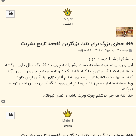
ا
ل
ا
Major
saeid 7
Re: خطری بزرگ برای دنیا. بزرگترین فاجعه تاریخ بشریت
پ
جمعه ۱۳ اردیبهشت ۱۳۹۲, ۱۰:۵۵ ق.ظ
س
ت
با تشکر از شما دوست عزیز.
این ویروس نمیتونه ساخته دست بشر باشه چون حداکثر یک سال طول میکشه
تا به همه دنیا گسترش پیدا کنه. فقط یک دیوانه میتونه چنین ویروسی رو آزاد
کنه. سالهاست دانشمندان از خطری به نام آنفولانزای پرندگان ترس دارند
ومتاسفانه بخاطر حجم زیاد خبرها در این مورد دیگه کسی به این اخبار توجه
نمیکنه.
خدا کنه هر چی نوشتم چرت وپرت باشه و اتفاق نیوفته.
ب
ا
ل
ا
Major II
edibk
Re: خطری بزرگ برای دنیا. بزرگترین فاجعه تاریخ بشریت