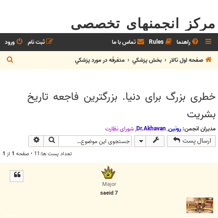
مرکز انجمنهای تخصصی
راهنما
Rules
تماس با ما
ثبت نام
ورود
ج
صفحه اول تالار
بخش پزشکي
متفرقه در مورد پزشکي
س
ت
خطری بزرگ برای دنیا. بزرگترین فاجعه تاریخ
ج
بشریت
و
مدیران انجمن:
رونین
,
Dr.Akhavan
,
شوراي نظارت
جستجو
جستجوی پیش
ارسال پست
تعداد پست ها:11 • صفحه
1
از
1
Major
saeid 7