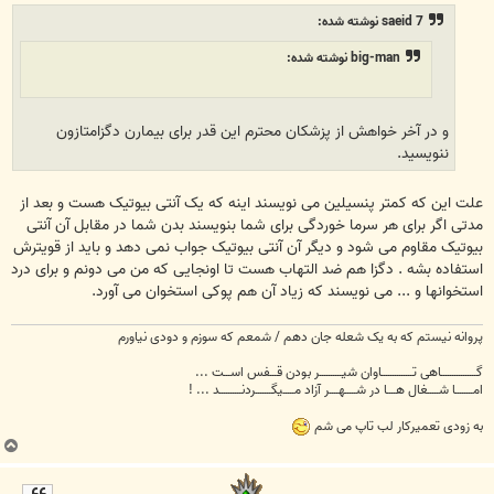
ت
saeid 7 نوشته شده:
big-man نوشته شده:
و در آخر خواهش از پزشکان محترم این قدر برای بیمارن دگزامتازون
ننویسید.
علت این که کمتر پنسیلین می نویسند اینه که یک آنتی بیوتیک هست و بعد از
مدتی اگر برای هر سرما خوردگی برای شما بنویسند بدن شما در مقابل آن آنتی
بیوتیک مقاوم می شود و دیگر آن آنتی بیوتیک جواب نمی دهد و باید از قویترش
استفاده بشه . دگزا هم ضد التهاب هست تا اونجایی که من می دونم و برای درد
استخوانها و ... می نویسند که زیاد آن هم پوکی استخوان می آورد.
پروانه نیستم که به یک شعله جان دهم / شمعم که سوزم و دودی نیاورم
گــــــــــــــــاهی تــــــــــــــاوان شیــــــــــر بودن قـــفس اســـت ...
امــــــــا شـــــغال هــــا در شـــــهــــر آزاد مـــــیگـــــــردنــــــــــد ... !
به زودی تعمیرکار لب تاپ می شم
ب
ا
ل