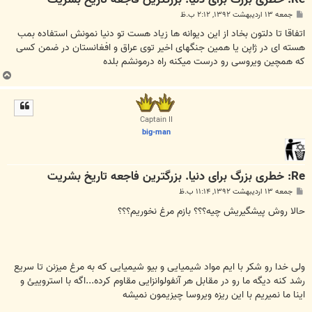
پ
جمعه ۱۳ اردیبهشت ۱۳۹۲, ۲:۱۲ ب.ظ
س
ت
اتفاقا تا دلتون بخاد از این دیوانه ها زیاد هست تو دنیا نمونش استفاده بمب
هسته ای در ژاپن یا همین جنگهای اخیر توی عراق و افغانستان در ضمن کسی
که همچین ویروسی رو درست میکنه راه درمونشم بلده
ب
ا
ل
ا
Captain II
big-man
Re: خطری بزرگ برای دنیا. بزرگترین فاجعه تاریخ بشریت
پ
جمعه ۱۳ اردیبهشت ۱۳۹۲, ۱۱:۱۴ ب.ظ
س
ت
حالا روش پیشگیریش چیه؟؟؟ بازم مرغ نخوریم؟؟؟
ولی خدا رو شکر با ایم مواد شیمیایی و بیو شیمیایی که به مرغ میزنن تا سریع
رشد کنه دیگه ما رو در مقابل هر آنفولوانزایی مقاوم کرده...اگه با استروییئ و
اینا ما نمیریم با این ریزه ویروسا چیزیمون نمیشه