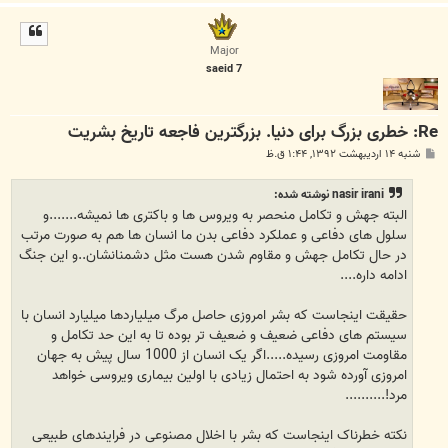
ا
ل
ا
Major
saeid 7
Re: خطری بزرگ برای دنیا. بزرگترین فاجعه تاریخ بشریت
پ
شنبه ۱۴ اردیبهشت ۱۳۹۲, ۱:۴۴ ق.ظ
س
ت
nasir irani نوشته شده:
البته جهش و تکامل منحصر به ویروس ها و باکتری ها نمیشه.......و
سلول های دفاعی و عملکرد دفاعی بدن ما انسان ها هم به صورت مرتب
در حال تکامل جهش و مقاوم شدن هست مثل دشمنانشان..و این جنگ
ادامه داره....
حقیقت اینجاست که بشر امروزی حاصل مرگ میلیاردها میلیارد انسان با
سیستم های دفاعی ضعیف و ضعیف تر بوده تا به این حد تکامل و
مقاومت امروزی رسیده.....اگر یک انسان از 1000 سال پیش به جهان
امروزی آورده شود به احتمال زیادی با اولین بیماری ویروسی خواهد
مرد!..........
نکته خطرناک اینجاست که بشر با اخلال مصنوعی در فرایندهای طبیعی