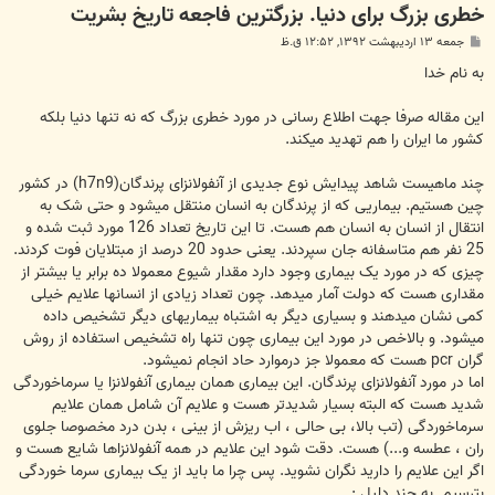
خطری بزرگ برای دنیا. بزرگترین فاجعه تاریخ بشریت
پ
جمعه ۱۳ اردیبهشت ۱۳۹۲, ۱۲:۵۲ ق.ظ
س
ت
به نام خدا
این مقاله صرفا جهت اطلاع رسانی در مورد خطری بزرگ که نه تنها دنیا بلکه
کشور ما ایران را هم تهدید میکند.
چند ماهیست شاهد پیدایش نوع جدیدی از آنفولانزای پرندگان(h7n9) در کشور
چین هستیم. بیماریی که از پرندگان به انسان منتقل میشود و حتی شک به
انتقال از انسان به انسان هم هست. تا این تاریخ تعداد 126 مورد ثبت شده و
25 نفر هم متاسفانه جان سپردند. یعنی حدود 20 درصد از مبتلایان فوت کردند.
چیزی که در مورد یک بیماری وجود دارد مقدار شیوع معمولا ده برابر یا بیشتر از
مقداری هست که دولت آمار میدهد. چون تعداد زیادی از انسانها علایم خیلی
کمی نشان میدهند و بسیاری دیگر به اشتباه بیماریهای دیگر تشخیص داده
میشود. و بالاخص در مورد این بیماری چون تنها راه تشخیص استفاده از روش
گران pcr هست که معمولا جز درموارد حاد انجام نمیشود.
اما در مورد آنفولانزای پرندگان. این بیماری همان بیماری آنفولانزا یا سرماخوردگی
شدید هست که البته بسیار شدیدتر هست و علایم آن شامل همان علایم
سرماخوردگی (تب بالا، بی حالی ، اب ریزش از بینی ، بدن درد مخصوصا جلوی
ران ، عطسه و...) هست. دقت شود این علایم در همه آنفولانزاها شایع هست و
اگر این علایم را دارید نگران نشوید. پس چرا ما باید از یک بیماری سرما خوردگی
بترسیم. به چند دلیل :