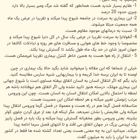
1- علایم بسیار شدید هست همانطور که گفته شد مرگ ومیر بسیار بالا دارد
چیزی حدود 20 درصد
2- این بیماری به سرعت در جامعه شیوع پیدا میکند و تقریبا در عرض یک ماه
همه جمعیت مبتلا میشوند.
3- نسبت به درمانهای موجود مقاوم هست.
4- آنفولانزا به سرعت تقریبا در عرض یک سال در کل دنیا شیوع پیدا میکند و
مخصوصا با وجود خط های هوایی و مسافرت های هر روزه و تبادلات کالاها در
جهان امروز شای در حد یک ماه طول بکشد تا گسترش پیدا بکند.
5 - انتقال از راه هوا هست به همین خاطر کنترل بیماری تقریبا غیرممکن هست.
خیلی از شماها که این مقاله را میخوانید شاید بگید حالا یک بیماری در چین
اومده تا به ایران برسه خدا کریمه و با بیماریهایی شبیه سارس مقایسه کنید.
باید بگم که اگر انتقال انسان به انسان اتفاق بیفته مساوی است با شیوع جهانی
این بیماری مهلک. درسته هنوز تایید نشده ولی اگر اتفاق هم نیوفتاده باشه هر
لحظه با احتمال بالایی امکان انتقال انسان به انسان هست. چون این ویروس
مرتب ژنومش تغییر میکنه و هر لحظه امکان این مصیبت هست.
متاسفانه فصل گرما هم در راه هست و معمولا در فصل گرما ویروس انتقال پیدا
میکنه ولی علایمش را نشان نمیدهد. مگر اینکه فرد بعد از عرق کردن جلوی کولر
بشینه. یعنی ویروس بطور مخفیانه گسترش پیدا میکنه و یک باره در فصل پاییز
یک اپیدمی بزرگ در جهان اتفاق می افتد و تا انتهای فصل سرما ادامه پیدا
میکند. میدانید این به چه معنی هست یعنی تعداد کشته شده ها فقط در کشور
خود ما ایران را باید به میلیون گفت.