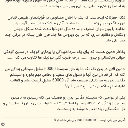
امروزی رسیده.....اگر یک انسان از 1000 سال پیش به جهان امروزی آورده شود
به احتمال زیادی با اولین بیماری ویروسی خواهد مرد!..........
نکته خطرناک اینجاست که بشر با اخلال مصنوعی در فرایندهای طبیعی تعادل
این جنگ رو بهم زده...........و با ساخت آنتی بیوتیک های بسیار قوی برای
مقابله با ویروسهای ضعیف و ساده مثل آنفولانزا باعث شده سیکل جهش
وتکامل و مقاوم سازی که در این ویروس ها چند قرن طول بشکه در عرض چند
دهه طی بشه
بخاطر همین هست که برای یک سرماخوردگی یا بیماری کوچک در سنین کودکی
جوانی میانسالی و پیری.........درجه قدرت آنتی بیوتیک ها تفاوت می کنه........
همین الآن در بدن تک تک ما به طور متوسط 60000 سلول سرطانی زندگی می
کنه که اگر تعادل بین آنها و سلول های سفید و دفاعی بهم بخوره و سیستم
دفاعی بدن به هر دلیلی ضعیف بشه آن 60000 سلول فرصت رشد و انقلاب
علیه نظام حاکم بر بدن را پیدا می کنن!
یکی از عواملی که سیستم دفاعی بدن رو ضعیف می کنه رسیدن به نامیدی
محض از زندگی تحت تاثیر سالها استرش شدید دعواهای بی پایان ناراحتی غم و
دل شکستگی زیاد اخبار همیشه بد و...هست
آخرین ويرايش توسط 1 on
nasir irani
, ويرايش شده در 0.
ب