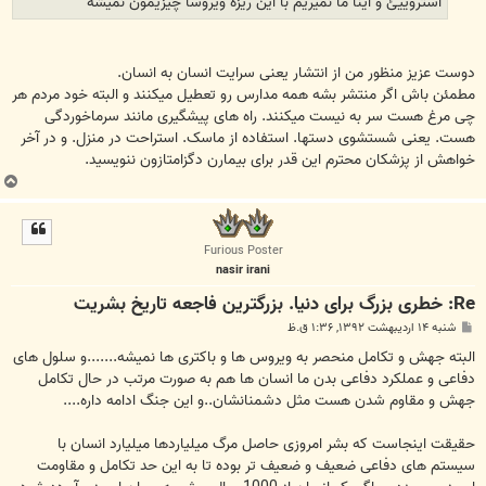
استروییئ و اینا ما نمیریم با این ریزه ویروسا چیزیمون نمیشه
دوست عزیز منظور من از انتشار یعنی سرایت انسان به انسان.
مطمئن باش اگر منتشر بشه همه مدارس رو تعطیل میکنند و البته خود مردم هر
چی مرغ هست سر به نیست میکنند. راه های پیشگیری مانند سرماخوردگی
هست. یعنی شستشوی دستها. استفاده از ماسک. استراحت در منزل. و در آخر
خواهش از پزشکان محترم این قدر برای بیمارن دگزامتازون ننویسید.
ب
ا
ل
ا
Furious Poster
nasir irani
Re: خطری بزرگ برای دنیا. بزرگترین فاجعه تاریخ بشریت
پ
شنبه ۱۴ اردیبهشت ۱۳۹۲, ۱:۳۶ ق.ظ
س
ت
البته جهش و تکامل منحصر به ویروس ها و باکتری ها نمیشه.......و سلول های
دفاعی و عملکرد دفاعی بدن ما انسان ها هم به صورت مرتب در حال تکامل
جهش و مقاوم شدن هست مثل دشمنانشان..و این جنگ ادامه داره....
حقیقت اینجاست که بشر امروزی حاصل مرگ میلیاردها میلیارد انسان با
سیستم های دفاعی ضعیف و ضعیف تر بوده تا به این حد تکامل و مقاومت