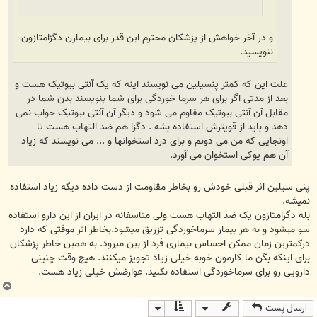
و در آخر خواهش از پزشکان محترم این قدر برای بیمارن دگزامتازون
ننویسید.
علت این که کمتر پنسیلین می نویسند اینه که یک آنتی بیوتیک هست و
بعد از مدتی اگر برای هر سرما خوردگی برای شما بنویسند بدن شما در
مقابل آن آنتی بیوتیک مقاوم می شود و دیگر آن آنتی بیوتیک جواب نمی
دهد و باید از قویترش استفاده بشه . دگزا هم ضد التهاب هست تا
اونجایی که من می دونم و برای درد استخوانها و ... می نویسند که زیاد
آن هم پوکی استخوان می آورد.
پنی سیلین اثر قبلی خودش رو بخاطر مقاومت از دست داده دیگه زیاد استفاده
نمیشه.
بله دگزامتازون یک ضد التهاب هست ولی متاسفانه در ایران از این دارو استفاده
سو میشود و به هر بیمار سرماخوردگی تزریق میشود.بخاطر اثر موقتی که دارد
درکمترین زمان ممکن احساس بیماری فرد از بین میرود. به همین خاطر پزشکان
برای اینکه بگن ما کارمون خوبه خیلی زیاد تجویز میکنند. هیچ وقت چنینی
دارویی رو برای سرماخوردگی استفاده نکنید. عوارضش خیلی زیاد هست.
ب
ا
ارسال پست
ل