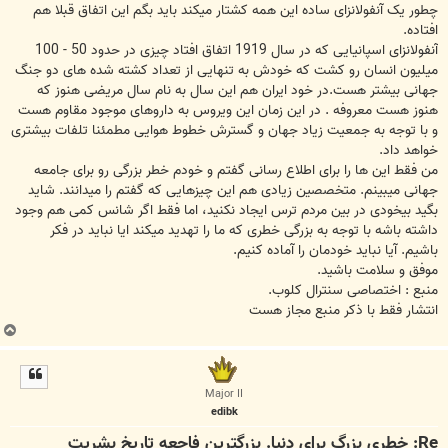
چطور یک آنفولانزای ساده این همه کشتار میکند باید بگم این اتفاق قبلا هم
افتاده.
آنفولانزای اسپانیایی که در سال 1919 اتفاق افتاد چیزی در حدود 50 - 100
میلیون انسان رو کشت که خودش به تنهایی از تعداد کشته شده های دو جنگ
جهانی بیشتر هست.در خود ایران هم این سال به نام سال مریضی هنوز که
هنوز هست معروفه . در این زمان این ویروس به داروهای موجود مقاوم هست
و با توجه به جمعیت زیاد جهان و گسترش خطوط هوایی مطمئنا تلفات بیشتری
خواهد داد.
من فقط این ها را برای اطلاع رسانی گفتم و خودم خطر بزرگی رو برای جامعه
جهانی میبینم. متخصصین زیادی هم این چیزهایی که گفتم را میدانند. شاید
بگید بیخودی در بین مردم ترس ایجاد نکنید، اما فقط اگر شانس کمی هم وجود
داشته باشه با توجه به بزرگی خطری که ما را تهدید میکند ایا نباید در فکر
باشیم. آیا نباید خودمان را آماده کنیم.
موفق و سلامت باشید.
منبع : اختصاصی سنترال کلوب.
انتشار فقط با ذکر منبع مجاز هست
ب
ا
ل
ا
Major II
edibk
Re: خطری بزرگ برای دنیا. بزرگترین فاجعه تاریخ بشریت