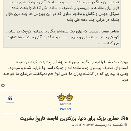
تعادل این جنگ رو بهم زده...........و با ساخت آنتی بیوتیک های بسیار
قوی برای مقابله با ویروسهای ضعیف و ساده مثل آنفولانزا باعث شده
سیکل جهش وتکامل و مقاوم سازی که در این ویروس ها چند قرن طول
بشکه در عرض چند دهه طی بشه
بخاطر همین هست که برای یک سرماخوردگی یا بیماری کوچک در سنین
کودکی جوانی میانسالی و پیری.........درجه قدرت آنتی بیوتیک ها تفاوت
می کنه........
بهتره حرف شما را اینطور بگیم. چون علم پزشکی پیشرفت کرده در نتیجه
انسانهای ضعیف بیشتری زنده مانده اند و ژنتیک انسانها خرابتر شده و میشود.
یعنی با بیماری که در گذشته پدران ما حتی اوخ هم نمیگفتند فرزندان ما خواهند
مرد.
ب
ا
ل
ا
Captain
Present
Re: خطری بزرگ برای دنیا. بزرگترین فاجعه تاریخ بشریت
پ
یک‌شنبه ۱۵ اردیبهشت ۱۳۹۲, ۱۲:۲۱ ق.ظ
س