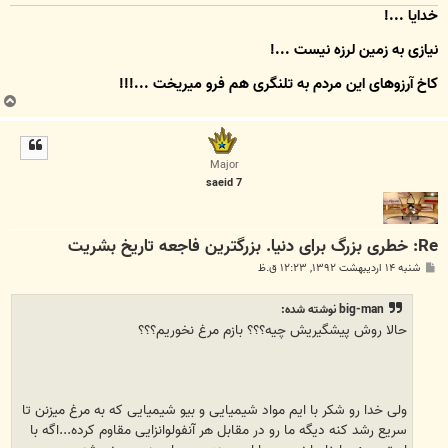
خدایا ...!
نیازی به زمین لرزه نیست ...!
کاخِ آرزوهای این مردم به تلنگری هم فرو میریخت ...!!!
ب
ا
ل
ا
Major
saeid 7
Re: خطری بزرگ برای دنیا. بزرگترین فاجعه تاریخ بشریت
پ
شنبه ۱۴ اردیبهشت ۱۳۹۲, ۱۲:۲۳ ق.ظ
س
ت
big-man نوشته شده:
حالا روش پیشگیریش چیه؟؟؟ بازم مرغ نخوریم؟؟؟
ولی خدا رو شکر با ایم مواد شیمیایی و بیو شیمیایی که به مرغ میزنن تا
سریع رشد کنه دیگه ما رو در مقابل هر آنفولوانزایی مقاوم کرده...اگه با