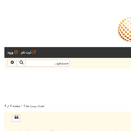
ثبت نام
ورود
جستجو
جستجو
تعداد پست ها:1 • صفحه
1
از
1