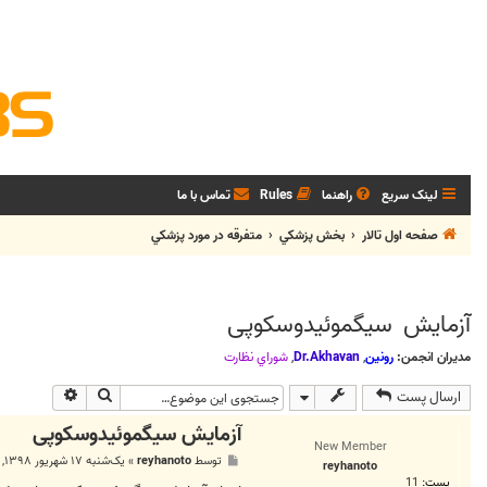
لینک سریع
راهنما
Rules
تماس با ما
صفحه اول تالار
بخش پزشکي
متفرقه در مورد پزشکي
آزمایش سیگموئیدوسکوپی
مدیران انجمن:
رونین
,
Dr.Akhavan
,
شوراي نظارت
جستجو
جستجوی پی
ارسال پست
آزمایش سیگموئیدوسکوپی
New Member
پ
توسط
reyhanoto
»
یک‌شنبه ۱۷ شهریور ۱۳۹۸, ۱۰:۳۵ ق.ظ
reyhanoto
س
پست:
11