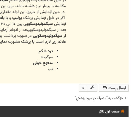
در طول سیگموئیدوسکوپیبرای انجام
سیگم
مکالمه با بیمار نیاز داشته باشد. برای ا
در حین آزمایش از طریق این لوله مقداری 
اگر در طول آزمایش پزشک
پولیپ
و با
باف
آزمایش
سیگموئیدوسکوپی
بین ۱۰ الی ۳۰ دقیقه متغیر است.
بعد از سیگموئیدوسکوپیبعد از انجام آزمای
از
سیگموئیدوسکوپی
در صورت برداشت پولی
علائم زیر لازم است با پزشک مشورت نمایی
درد شکم
سرگیجه
مدفوع خونی
تب
ارسال پست
بازگشت به “متفرقه در مورد پزشکي”
صفحه اول تالار