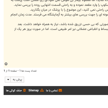
نماید، اما معمولاً بیمار بی هوش نمی شود،ق زیرا ممکن است پزشک به
کوپ را وارد مقعد نموده و به راحتی قسمت انتهایی روده را بررسی نماید.
 راحتی نمی کنید، این موضوع را با پزشک در میان بگذارید.
مونه ای را جهت بررسی های بیشتر به آزمایشگاه می فرستد. مدت زمان انجام
در صورتی که بی حسی تزریق شده باشد، نیاز به همراه خواهد داشت. بعد
اط و انقباض عضلانی نیز امر طبیعی است. اما در صورت بروز هر یک از
ب
ا
تعداد پست ها:1 • صفحه
1
از
1
ل
ا
پرش به
تماس با ما
Sitemap
حذف کوکی ها