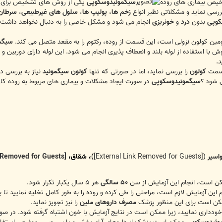
خیص بیماری های روده
سیگموئیدوسکوپی
یکی از روش های تشخیص برای انو
ررسی نماید و مشکلاتی نظیر انواع
زخم ها
،
پولیپ ها
،
سلول های غیرطبیعی
،
سرطان
کوپی
بدون
درد
و
خونریزی
انجام می شود و مشکل خاصی را به دنبال نخواهد داشت.
ین کولون نزولی است، این قسمت از روده، رکتوم را به مقعد متصل می کند.
سیگم
 با استفاده از لوله بلند و انعطاف پذیری انجام می شود. این لوله دارای دوربین و
.
قسمت
کولون
را بررسی نماید، اما در صورتی که تنها
کولون سیگموئید
نیاز به بررسی د
 شود ؟
سیگموئیدوسکوپی
در صورت ایجاد مشکلات و بیماری های مربوط به روده کار
واسیر
(
[External Link Removed for Guests]
)
، شقاق،
[External Link Removed for Guests]
کن است، انجام این آزمایش از سن
۵۰ سالگی
هر ۵ سال یکبار تکرار شود.
مکن است برای این منظور پزشک
مصرف داروهای ملین
را نیز تجویز نماید.
ودداری نمایید، زیرا ممکن است در نتایج آزمایش با خون اشتباه گرفته شود. در صو