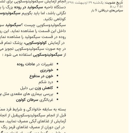
ت
انجام آزمایش سیگموئیدوسکوپی برای تش
تاریخ عضویت:
یک‌شنبه ۲۹ اردیبهشت ۱۳۹۸,
دستگاه ناحیه
سیگموئید در روده
بزرگ را ب
۲:۵۱ ب.ظ
سپاس‌های دریافتی:
9 بار
نگرانی باشد، اما باید بگوییم
سیگموئیدوس
کوتاهی نکنید.
سیگموئیدوسکوپی چیست ؟
سیگموئید
سوم
داخل این قسمت را مشاهده نماید. این روش
روده در قسمت سیگموئید را مشاهده نماید
در آزمایش
کولونوسکوپی،
پزشک تمام 
در چه صورت سیگموئیدوسکوپی تجویز می
از
سیگموئیدوسکوپی
استفاده می شود :
تغییرات در
عادات روده
خونریزی
خون در مدفوع
درد شکم
کاهش وزن
بی دلیل
بررسی بیماری های مقعدی مثل
ب
غربالگری
سرطان کولون
بسته به سابقه خانوادگی و شرایط فرد مم
آزمایش از غذاهای آبکی مصرف نمایید. م
در این دوران از مصرف غذاهای قرمز رنگ خ