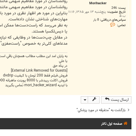
ت
روانشناسان در مورد مفاهیم مبهمی مانند
Morihacker
روانشناسان در مورد مفاهیم مبهمی مانند
پست:
246
تاریخ عضویت:
پنج‌شنبه ۱۳ مهر ۱۳۸۵, ۱۱:۱۶
ب.ظ
مهارت‌های شناختی نشان داده‌است.
سپاس‌های دریافتی:
8 بار
ت
به نظر می‌رسد که راست‌دست‌ها ممکن اس
تماس:
م
یا دیس‌لکسیا هستند.
ا
س
در مقابل چپ‌دست‌ها در وظایفی که نیاز
M
مدعاهای کلی‌تر به خصوص "راست‌مغزی" در
o
r
i
h
به پايان امد اين مطلب مطالب همچنان باقي است
a
يا علي
c
در پناه حق
k
[External Link Removed for Guests]
e
r
فروش فيلم فقط 200 تومان با کيفيت dvdrip
فروش اکانت رپيدشر با 8000 پوينت ماهيانه 8000 تومان
با ايديه mori_hacker_wizard تماس بگيريد
ارسال پست
بازگشت به “متفرقه در مورد پزشکي”
صفحه اول تالار