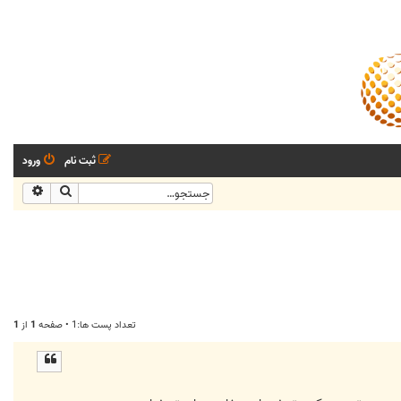
ثبت نام
ورود
جستجو
جستجو
تعداد پست ها:1 • صفحه
1
از
1