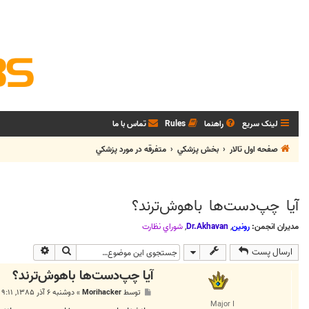
لینک سریع
راهنما
Rules
تماس با ما
صفحه اول تالار
بخش پزشکي
متفرقه در مورد پزشکي
آیا چپ‌دست‌ها باهوش‌ترند؟
مدیران انجمن:
رونین
,
Dr.Akhavan
,
شوراي نظارت
جستجو
جستجوی پی
ارسال پست
آیا چپ‌دست‌ها باهوش‌ترند؟
پ
توسط
Morihacker
»
دوشنبه ۶ آذر ۱۳۸۵, ۹:۱۱ ب.ظ
س
Major I