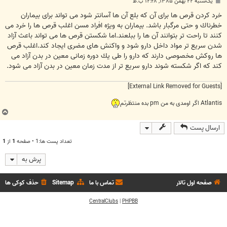
پ
یک‌شنبه ۲۲ بهمن ۱۳۸۵, ۱۲:۲۸ ب.ظ
س
ت
خرد كردن قرص ها برای آن كه بلع آن ها آسانتر شود می تواند برای بیماران
خطرناك و حتی مرگبار باشد. بیماران به ویژه افراد مسن اغلب قرص ها را خرد می
كنند تا راحت تر بتوانند آن ها را ببلعند.اما شكستن قرص ها می تواند باعث آزاد
شدن سریع تر مواد داخل دارو شود و واكنش های مضری ایجاد كند.اغلب قرص
ها روكش مخصوصی دارند كه دارو را طی یك دوره زمانی معین در بدن آزاد می
كند كه اگر شكسته شوند دارو سریع تر از مدت زمان معین در بدن آزاد می شود.
[External Link Removed for Guests]
Atlantis اگر اومدی به من pm بده منتظرتم
ب
ا
ارسال پست
ل
ا
تعداد پست ها:1 • صفحه
1
از
1
پرش به
صفحه اول تالار
تماس با ما
Sitemap
حذف کوکی ها
CentralClubs
|
PHPBB