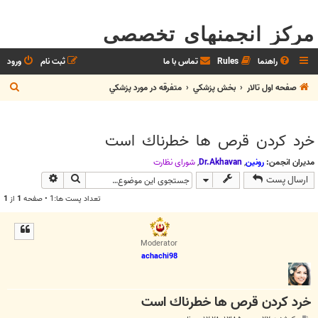
مرکز انجمنهای تخصصی
راهنما
Rules
تماس با ما
ثبت نام
ورود
ج
صفحه اول تالار
بخش پزشکي
متفرقه در مورد پزشکي
س
ت
خرد كردن قرص ها خطرناك است
ج
و
مدیران انجمن:
رونین
,
Dr.Akhavan
,
شوراي نظارت
جستجو
جستجوی پیش
ارسال پست
تعداد پست ها:1 • صفحه
1
از
1
Moderator
achachi98
خرد كردن قرص ها خطرناك است