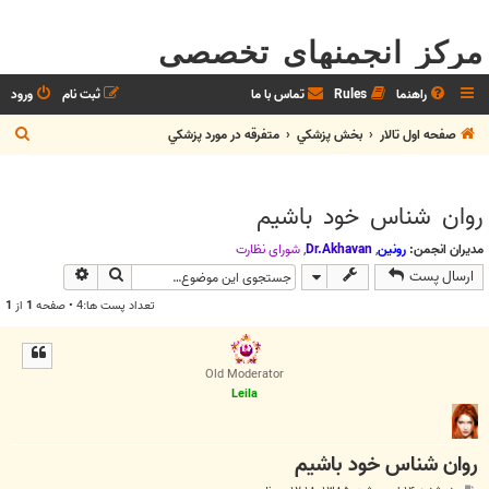
مرکز انجمنهای تخصصی
راهنما
Rules
تماس با ما
ثبت نام
ورود
ج
صفحه اول تالار
بخش پزشکي
متفرقه در مورد پزشکي
س
ت
روان شناس خود باشيم
ج
و
مدیران انجمن:
رونین
,
Dr.Akhavan
,
شوراي نظارت
جستجو
جستجوی پیش
ارسال پست
تعداد پست ها:4 • صفحه
1
از
1
Old Moderator
Leila
روان شناس خود باشيم