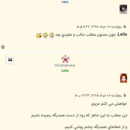
sara
پ
پنج‌شنبه ۱۸ خرداد ۱۳۸۵, ۵:۲۷ ق.ظ
س
ت
Leila
, جون ممنون مطلب جالب و مفيدي بود
ب
ا
ل
ا
Old Moderator
Leila
پ
پنج‌شنبه ۱۸ خرداد ۱۳۸۵, ۱۲:۲۳ ب.ظ
س
ت
خواهش مي كنم عزيزم
اين مطلب به اين خاطر كه زود از دست همديگه رنجيده نشيم
و از خطاهاي همديگه چشم پوشي كنيم.