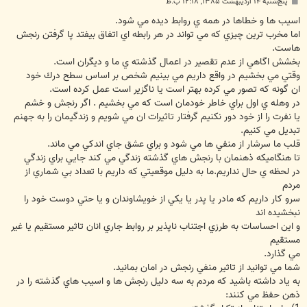
پ
پنج‌شنبه ۱۴ اردیبهشت ۱۳۸۵, ۱۲:۱۸ ب.ظ
س
ت
اسيب ها و خطاها در همه ي روابط ديده مي شود.
اما مخرب ترين چيزي كه مي تواند در هر رابطه اي اتفاق بيفتد پا گرفتن رنجش
هاست.
بخشش اگاهي از عدم تقصير در اعمال گذشته ي ما و ديگران است.
وقتي مي بخشيم در واقع داريم مي بينيم شخص بر اساس سطح درك خود
ان گونه كه تصور مي كرده بهتر است يا ناگزير است عمل كرده است.
در وهله ي اول براي خاطر خودمان است كه مي بخشيم . اگر رنجش و خشم
يا نفرت را از خود دور نكنيم گرفتار تاثيرات ان مي شويم و زندگيمان را به جهنم
تبديل مي كنيم.
قلب ما سرشار از منفي ها مي شود و براي عشق جاي اندكي مي ماند.
تا هنگاميكه ذهنمان با رنجش هاي گذشته زندگي مي كند جايي براي زندگي
در لحظه ي حال نداريم.ما به دليل موقعيتي كه داريم با تعداد بي شماري از
مردم
سرو كار داريم كه مادر يا پدر يا يكي از خويشاوندان و يا حتي دوست خود را
نبخشيده اند
و اين احساسات به طرزي اجتناب ناپذير بر روابط جاري انان تاثير مستقيم يا غير
مستقيم
مي گذارد.
شما مي توانيد از تاثير منفي رنجش در امان بمانيد.
به ياد داشته باشيد كه مردم به سه دليل رنجش ها و اسيب هاي گذشته را در
ذهن حفظ مي كنند: