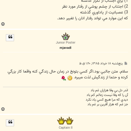
1) براي اجتناب از تكرار گذشته
2) اجتناب از چشم پوشي از رفتار مورد نظر
3) عصبانيت از ياداوري گذشته
كه اين موارد مي تواند رفتار انان را تغيير دهد.
ب
ا
ل
ا
Junior Poster
mjavadl
پ
پنج‌شنبه ۱۸ خرداد ۱۳۸۵, ۱:۲۰ ق.ظ
س
ت
سلام. متن جالبي بود.اگر کسي بتونخ در زمان حال زندگي کنه واقعا کار بزرگي
کرده و حتما از زندگيش لذت ميبره.
اندر دل بي وفا هزاران غم باد
آن را که وفا نيست زعالم کم باد
ديدي که مرا هيچ کسي ياد نکرد
جز غم که هزار آفرين بر غم باد
ب
ا
ل
ا
Captain II